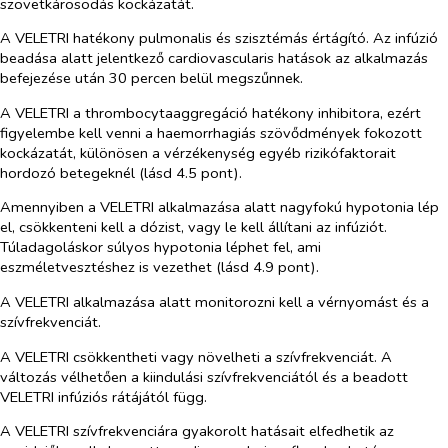
szövetkárosodás kockázatát.
A VELETRI hatékony pulmonalis és szisztémás értágító. Az infúzió
beadása alatt jelentkező cardiovascularis hatások az alkalmazás
befejezése után 30 percen belül megszűnnek.
A VELETRI a thrombocytaaggregáció hatékony inhibitora, ezért
figyelembe kell venni a haemorrhagiás szövődmények fokozott
kockázatát, különösen a vérzékenység egyéb rizikófaktorait
hordozó betegeknél (lásd 4.5 pont).
Amennyiben a VELETRI alkalmazása alatt nagyfokú hypotonia lép
el, csökkenteni kell a dózist, vagy le kell állítani az infúziót.
Túladagoláskor súlyos hypotonia léphet fel, ami
eszméletvesztéshez is vezethet (lásd 4.9 pont).
A VELETRI alkalmazása alatt monitorozni kell a vérnyomást és a
szívfrekvenciát.
A VELETRI csökkentheti vagy növelheti a szívfrekvenciát. A
változás vélhetően a kiindulási szívfrekvenciától és a beadott
VELETRI infúziós rátájától függ.
A VELETRI szívfrekvenciára gyakorolt hatásait elfedhetik az