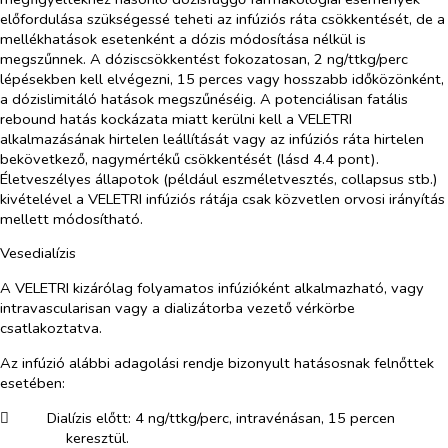
előfordulása szükségessé teheti az infúziós ráta csökkentését, de a
mellékhatások esetenként a dózis módosítása nélkül is
megszűnnek. A dóziscsökkentést fokozatosan, 2 ng/ttkg/perc
lépésekben kell elvégezni, 15 perces vagy hosszabb időközönként,
a dózislimitáló hatások megszűnéséig. A potenciálisan fatális
rebound hatás kockázata miatt kerülni kell a VELETRI
alkalmazásának hirtelen leállítását vagy az infúziós ráta hirtelen
bekövetkező, nagymértékű csökkentését (lásd 4.4 pont).
Életveszélyes állapotok (például eszméletvesztés, collapsus stb.)
kivételével a VELETRI infúziós rátája csak közvetlen orvosi irányítás
mellett módosítható.
Vesedialízis
A VELETRI kizárólag folyamatos infúzióként alkalmazható, vagy
intravascularisan vagy a dializátorba vezető vérkörbe
csatlakoztatva.
Az infúzió alábbi adagolási rendje bizonyult hatásosnak felnőttek
esetében:
​
Dialízis előtt: 4 ng/ttkg/perc, intravénásan, 15 percen
keresztül.