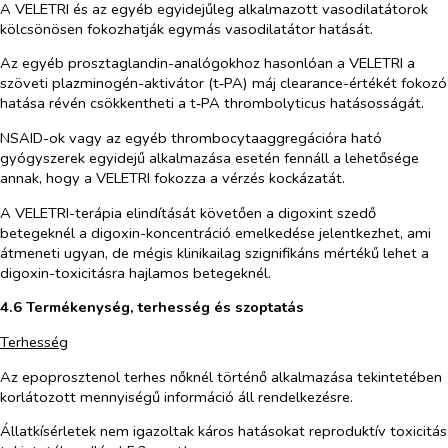
A VELETRI és az egyéb egyidejűleg alkalmazott vasodilatátorok
kölcsönösen fokozhatják egymás vasodilatátor hatását.
Az egyéb prosztaglandin-analógokhoz hasonlóan a VELETRI a
szöveti plazminogén-aktivátor (t‑PA) máj clearance-értékét fokozó
hatása révén csökkentheti a t‑PA thrombolyticus hatásosságát.
NSAID-ok vagy az egyéb thrombocytaaggregációra ható
gyógyszerek egyidejű alkalmazása esetén fennáll a lehetősége
annak, hogy a VELETRI fokozza a vérzés kockázatát.
A VELETRI-terápia elindítását követően a digoxint szedő
betegeknél a digoxin-koncentráció emelkedése jelentkezhet, ami
átmeneti ugyan, de mégis klinikailag szignifikáns mértékű lehet a
digoxin-toxicitásra hajlamos betegeknél.
4.6
Termékenység, terhesség és szoptatás
Terhesség
Az epoprosztenol terhes nőknél történő alkalmazása tekintetében
korlátozott mennyiségű információ áll rendelkezésre.
Állatkísérletek nem igazoltak káros hatásokat reproduktív toxicitás