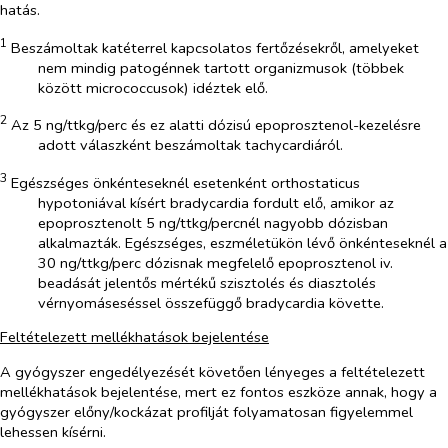
hatás.
1
Beszámoltak katéterrel kapcsolatos fertőzésekről, amelyeket
nem mindig patogénnek tartott organizmusok (többek
között micrococcusok) idéztek elő.
2
Az 5 ng/ttkg/perc és ez alatti dózisú epoprosztenol-kezelésre
adott válaszként beszámoltak tachycardiáról.
3
Egészséges önkénteseknél esetenként orthostaticus
hypotoniával kísért bradycardia fordult elő, amikor az
epoprosztenolt 5 ng/ttkg/percnél nagyobb dózisban
alkalmazták. Egészséges, eszméletükön lévő önkénteseknél a
30 ng/ttkg/perc dózisnak megfelelő epoprosztenol iv.
beadását jelentős mértékű szisztolés és diasztolés
vérnyomáseséssel összefüggő bradycardia követte.
Feltételezett mellékhatások bejelentése
A gyógyszer engedélyezését követően lényeges a feltételezett
mellékhatások bejelentése, mert ez fontos eszköze annak, hogy a
gyógyszer előny/kockázat profilját folyamatosan figyelemmel
lehessen kísérni.