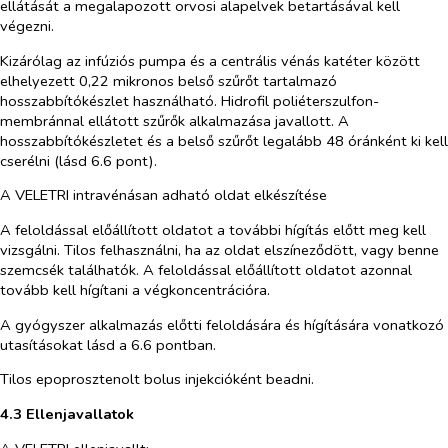
ellátását a megalapozott orvosi alapelvek betartásával kell
végezni.
Kizárólag az infúziós pumpa és a centrális vénás katéter között
elhelyezett 0,22 mikronos belső szűrőt tartalmazó
hosszabbítókészlet használható. Hidrofil poliéterszulfon-
membránnal ellátott szűrők alkalmazása javallott. A
hosszabbítókészletet és a belső szűrőt legalább 48 óránként ki kell
cserélni (lásd 6.6 pont).
A VELETRI intravénásan adható oldat elkészítése
A feloldással előállított oldatot a további hígítás előtt meg kell
vizsgálni. Tilos felhasználni, ha az oldat elszíneződött, vagy benne
szemcsék találhatók. A feloldással előállított oldatot azonnal
tovább kell hígítani a végkoncentrációra.
A gyógyszer alkalmazás előtti feloldására és hígítására vonatkozó
utasításokat lásd a 6.6 pontban.
Tilos epoprosztenolt bolus injekcióként beadni.
4.3
Ellenjavallatok