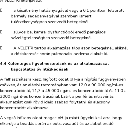
A VELETRI ellenjavallt:
​
a készítmény hatóanyagával vagy a 6.1 pontban felsorolt
bármely segédanyagával szembeni ismert
túlérzékenységben szenvedő betegeknél.
​
súlyos bal kamrai dysfunctióból eredő pangásos
szívelégtelenségben szenvedő betegeknél.
​
A VELETRI tartós alkalmazása tilos azon betegeknél, akiknél
a dóziskeresés során pulmonalis oedema alakult ki.
4.4
Különleges figyelmeztetések és az alkalmazással
kapcsolatos óvintézkedések
A felhasználásra kész, hígított oldat pH-ja a hígítás függvényében
csökken, és az alábbi tartományban van: 12,0 a 90 000 ng/ml-es
koncentrációnál, 11,7 a 45 000 ng/ml-es koncentrációnál és 11,0 a
3000 ng/ml-es koncentrációnál. Ezért a perifériás intravénás
alkalmazást csak rövid ideig szabad folytatni, és alacsony
koncentrációt alkalmazva.
A végső infúziós oldat magas pH-ja miatt ügyelni kell arra, hogy
elkerülje a beadás során az extravasatiót és az abból eredő