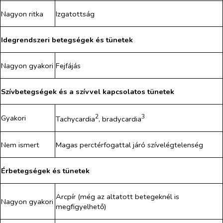
Nagyon ritka
Izgatottság
Idegrendszeri betegségek és tünetek
Nagyon gyakori
Fejfájás
Szívbetegségek és a szívvel kapcsolatos tünetek
2
3
Gyakori
Tachycardia
, bradycardia
Nem ismert
Magas perctérfogattal járó szívelégtelenség
Érbetegségek és tünetek
Arcpír (még az altatott betegeknél is
Nagyon gyakori
megfigyelhető)