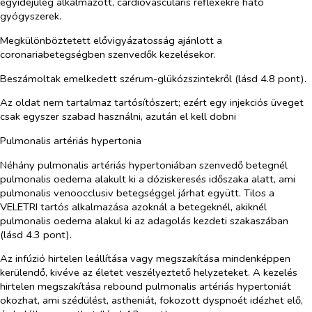
egyidejűleg alkalmazott, cardiovascularis reflexekre ható
gyógyszerek.
Megkülönböztetett elővigyázatosság ajánlott a
coronariabetegségben szenvedők kezelésekor.
Beszámoltak emelkedett szérum-glükózszintekről (lásd 4.8 pont).
Az oldat nem tartalmaz tartósítószert; ezért egy injekciós üveget
csak egyszer szabad használni, azután el kell dobni
Pulmonalis artériás hypertonia
Néhány pulmonalis artériás hypertoniában szenvedő betegnél
pulmonalis oedema alakult ki a dóziskeresés időszaka alatt, ami
pulmonalis venoocclusiv betegséggel járhat együtt. Tilos a
VELETRI tartós alkalmazása azoknál a betegeknél, akiknél
pulmonalis oedema alakul ki az adagolás kezdeti szakaszában
(lásd 4.3 pont).
Az infúzió hirtelen leállítása vagy megszakítása mindenképpen
kerülendő, kivéve az életet veszélyeztető helyzeteket. A kezelés
hirtelen megszakítása rebound pulmonalis artériás hypertoniát
okozhat, ami szédülést, astheniát, fokozott dyspnoét idézhet elő,