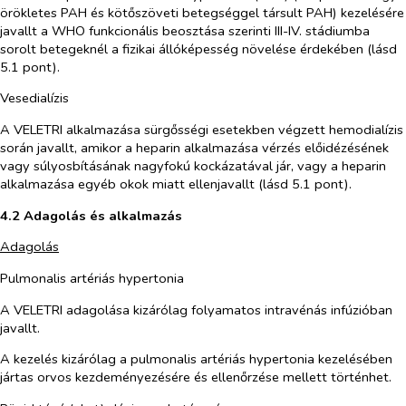
örökletes PAH és kötőszöveti betegséggel társult PAH) kezelésére
javallt a WHO funkcionális beosztása szerinti III-IV. stádiumba
sorolt betegeknél a fizikai állóképesség növelése érdekében (lásd
5.1 pont).
Vesedialízis
A VELETRI alkalmazása sürgősségi esetekben végzett hemodialízis
során javallt, amikor a heparin alkalmazása vérzés előidézésének
vagy súlyosbításának nagyfokú kockázatával jár, vagy a heparin
alkalmazása egyéb okok miatt ellenjavallt (lásd 5.1 pont).
4.2
Adagolás és alkalmazás
Adagolás
Pulmonalis artériás hypertonia
A VELETRI adagolása kizárólag folyamatos intravénás infúzióban
javallt.
A kezelés kizárólag a pulmonalis artériás hypertonia kezelésében
jártas orvos kezdeményezésére és ellenőrzése mellett történhet.