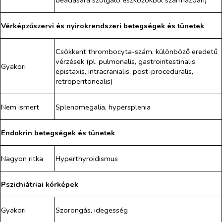
Vérképzőszervi és nyirokrendszeri betegségek és tünetek
Csökkent thrombocyta-szám, különböző eredetű
vérzések (pl. pulmonalis, gastrointestinalis,
Gyakori
epistaxis, intracranialis, post-proceduralis,
retroperitonealis)
Nem ismert
Splenomegalia, hypersplenia
Endokrin betegségek és tünetek
Nagyon ritka
Hyperthyroidismus
Pszichiátriai kórképek
Gyakori
Szorongás, idegesség