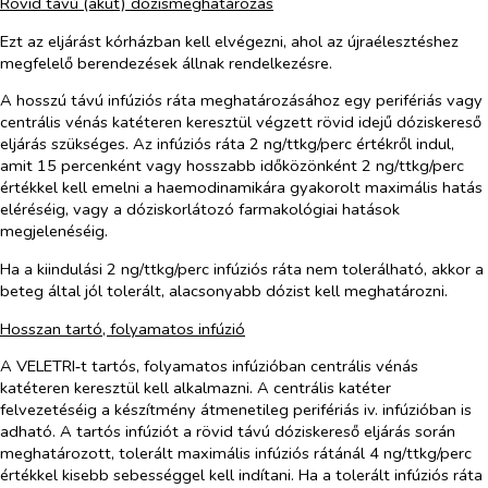
Rövid távú (akut) dózismeghatározás
Ezt az eljárást kórházban kell elvégezni, ahol az újraélesztéshez
megfelelő berendezések állnak rendelkezésre.
A hosszú távú infúziós ráta meghatározásához egy perifériás vagy
centrális vénás katéteren keresztül végzett rövid idejű dóziskereső
eljárás szükséges. Az infúziós ráta 2 ng/ttkg/perc értékről indul,
amit 15 percenként vagy hosszabb időközönként 2 ng/ttkg/perc
értékkel kell emelni a haemodinamikára gyakorolt maximális hatás
eléréséig, vagy a dóziskorlátozó farmakológiai hatások
megjelenéséig.
Ha a kiindulási 2 ng/ttkg/perc infúziós ráta nem tolerálható, akkor a
beteg által jól tolerált, alacsonyabb dózist kell meghatározni.
Hosszan tartó, folyamatos infúzió
A VELETRI‑t tartós, folyamatos infúzióban centrális vénás
katéteren keresztül kell alkalmazni. A centrális katéter
felvezetéséig a készítmény átmenetileg perifériás iv. infúzióban is
adható. A tartós infúziót a rövid távú dóziskereső eljárás során
meghatározott, tolerált maximális infúziós rátánál 4 ng/ttkg/perc
értékkel kisebb sebességgel kell indítani. Ha a tolerált infúziós ráta