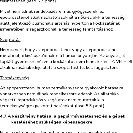
tekintetében (lásd 5.3 pont).
Mivel nem állnak rendelkezésre más gyógyszerek, az
epoprosztenol alkalmazható azoknál a nőknél, akik a terhesség
alatt jelentkező pulmonalis artériás hypertonia kockázatának
ismeretében is ragaszkodnak a terhesség fenntartásához.
Szoptatás
Nem ismert, hogy az epoprosztenol vagy az epoprosztenol
metabolitjai kiválasztódnak-e a humán anyatejbe. Az anyatejjel
táplált gyermekre nézve a kockázatot nem lehet kizárni. A VELETRI
alkalmazásának ideje alatt a szoptatást fel kell függeszteni.
Termékenység
Az epoprosztenol humán termékenységre gyakorolt hatásaira
vonatkozóan nem állnak rendelkezésre adatok. Az állatokkal
végzett, reprodukciós vizsgálatok nem mutattak ki a
termékenységre gyakorolt hatásokat (lásd 5.3 pont).
4.7
A készítmény hatásai a gépjárművezetéshez és a gépek
kezeléséhez szükséges képességekre
Mind a pulmonalis artériás hypertonia, mind ennek kezelése