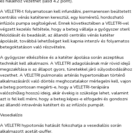
és halálhoz vezethet (lásd 4.2 pont).
A VELETRI‑t folyamatosan kell infundálni, permanensen beültetett
centrális vénás katéteren keresztül, egy kisméretű, hordozható
infúziós pumpa segítségével. Ennek következtében a VELETRI‑vel
végzett kezelés feltétele, hogy a beteg vállalja a gyógyszer steril
feloldását és beadását, az állandó centrális vénás katéter
ápolását, továbbá lehetőséget kell kapnia intenzív és folyamatos
betegoktatáson való részvételre.
A gyógyszer elkészítése és a katéter ápolása során aszeptikus
technikát kell alkalmazni. A VELETRI adagolásának már rövid idejű
megszakítása is az állapot gyors, tünetekkel járó súlyosbodásához
vezethet. A VELETRI pulmonalis artériás hypertoniában történő
alkalmazásáról való döntés meghozatalakor mérlegelni kell, vajon
a beteg pontosan megérti-e, hogy a VELETRI-terápiára
valószínűleg hosszú ideig, akár évekig is szüksége lehet, valamint
azt is fel kell mérni, hogy a beteg képes-e elfogadni és gondozni
az állandó intravénás katétert és az infúziós pumpát.
Vesedialízis
A VELETRI hypotoniás hatását fokozhatja a vesedialízis során
alkalmazott acetát-puffer.