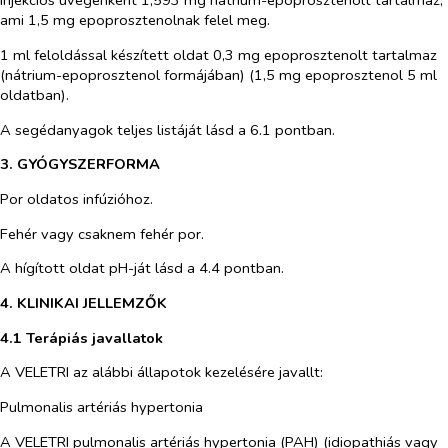
Injekciós üvegenként 1,593 mg nátrium-epoprosztenolt tartalmaz,
ami 1,5 mg epoprosztenolnak felel meg.
1 ml feloldással készített oldat 0,3 mg epoprosztenolt tartalmaz
(nátrium-epoprosztenol formájában) (1,5 mg epoprosztenol 5 ml
oldatban).
A segédanyagok teljes listáját lásd a 6.1 pontban.
3.
GYÓGYSZER
FORMA
Por oldatos infúzióhoz.
Fehér vagy csaknem fehér por.
A hígított oldat pH-ját lásd a 4.4 pontban.
4.
KLINIKAI JELLEMZŐK
4.1
Terápiás javallatok
A VELETRI az alábbi állapotok kezelésére javallt:
Pulmonalis artériás hypertonia
A VELETRI pulmonalis artériás hypertonia (PAH) (idiopathiás vagy