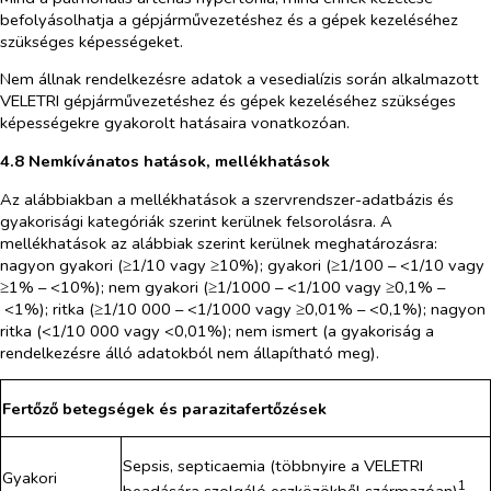
befolyásolhatja a gépjárművezetéshez és a gépek kezeléséhez
szükséges képességeket.
Nem állnak rendelkezésre adatok a vesedialízis során alkalmazott
VELETRI gépjárművezetéshez és gépek kezeléséhez szükséges
képességekre gyakorolt hatásaira vonatkozóan.
4.8
Nemkívánatos hatások, mellékhatások
Az alábbiakban a mellékhatások a szervrendszer-adatbázis és
gyakorisági kategóriák szerint kerülnek felsorolásra. A
mellékhatások az alábbiak szerint kerülnek meghatározásra:
nagyon gyakori (≥1/10 vagy ≥10%); gyakori (≥1/100 – <1/10 vagy
≥1% – <10%); nem gyakori (≥1/1000 – <1/100 vagy ≥0,1% –
<1%); ritka (≥1/10 000 – <1/1000 vagy ≥0,01% – <0,1%); nagyon
ritka (<1/10 000 vagy <0,01%); nem ismert (a gyakoriság a
rendelkezésre álló adatokból nem állapítható meg).
Fertőző betegségek és parazitafertőzések
Sepsis, septicaemia (többnyire a VELETRI
Gyakori
1
beadására szolgáló eszközökből származóan)