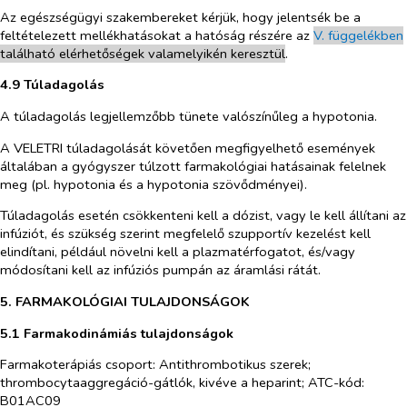
Az egészségügyi szakembereket kérjük, hogy jelentsék be a
feltételezett mellékhatásokat a hatóság részére az
V. függelék
b
en
található elérhetőségek valamelyikén keresztül
.
4.9
Túladagolás
A túladagolás legjellemzőbb tünete valószínűleg a hypotonia.
A VELETRI túladagolását követően megfigyelhető események
általában a gyógyszer túlzott farmakológiai hatásainak felelnek
meg (pl. hypotonia és a hypotonia szövődményei).
Túladagolás esetén csökkenteni kell a dózist, vagy le kell állítani az
infúziót, és szükség szerint megfelelő szupportív kezelést kell
elindítani, például növelni kell a plazmatérfogatot, és/vagy
módosítani kell az infúziós pumpán az áramlási rátát.
5.
FARMAKOLÓGIAI TULAJDONSÁGOK
5.1
Farmakodinámiás tulajdonságok
Farmakoterápiás csoport: Antithrombotikus szerek;
thrombocytaaggregáció-gátlók, kivéve a heparint; ATC-kód:
B01AC09