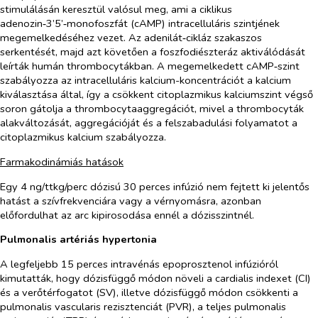
stimulálásán keresztül valósul meg, ami a ciklikus
adenozin‑3’5’‑monofoszfát (cAMP) intracelluláris szintjének
megemelkedéséhez vezet. Az adenilát‑cikláz szakaszos
serkentését, majd azt követően a foszfodiészteráz aktiválódását
leírták humán thrombocytákban. A megemelkedett cAMP‑szint
szabályozza az intracelluláris kalcium-koncentrációt a kalcium
kiválasztása által, így a csökkent citoplazmikus kalciumszint végső
soron gátolja a thrombocytaaggregációt, mivel a thrombocyták
alakváltozását, aggregációját és a felszabadulási folyamatot a
citoplazmikus kalcium szabályozza.
Farmakodinámiás hatások
Egy 4 ng/ttkg/perc dózisú 30 perces infúzió nem fejtett ki jelentős
hatást a szívfrekvenciára vagy a vérnyomásra, azonban
előfordulhat az arc kipirosodása ennél a dózisszintnél.
Pulmonalis artériás hypertonia
A legfeljebb 15 perces intravénás epoprosztenol infúzióról
kimutatták, hogy dózisfüggő módon növeli a cardialis indexet (CI)
és a verőtérfogatot (SV), illetve dózisfüggő módon csökkenti a
pulmonalis vascularis rezisztenciát (PVR), a teljes pulmonalis