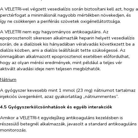
A VELETRI‑vel végzett vesedialízis során biztosítani kell azt, hogy a
perctérfogat a minimálisnál nagyobb mértékben növekedjen, és
így ne csökkenjen a perifériás szövetek oxigénellátottsága.
A VELETRI nem egy hagyományos antikoaguláns. Az
epoprosztenolt sikeresen alkalmazták heparin helyett vesedialízis
során, de a dialízisek kis hányadában véralvadás következett be a
dialízis közben, ami a dialízis leállítását tette szükségessé. Az
önmagában alkalmazott epoprosztenol esetében előfordulhat,
hogy az olyan mérési eredmények, mint például a teljes vér
aktivált alvadási ideje nem teljesen megbízhatók.
Nátrium
A gyógyszer kevesebb mint 1 mmol (23 mg) nátriumot tartalmaz
injekciós üvegenként, azaz gyakorlatilag „nátriummentes”.
4.5
Gyógyszerkölcsönhatások és egyéb interakciók
Amikor a VELETRI‑t egyidejűleg antikoaguláns kezelésben is
részesülő betegnél alkalmazzák, javasolt a standard antikoaguláns
monitorozás.