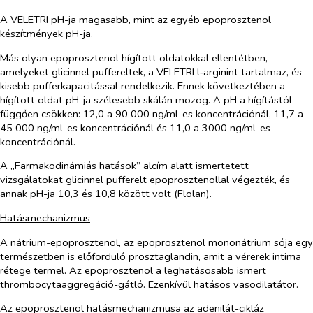
A VELETRI pH-ja magasabb, mint az egyéb epoprosztenol
készítmények pH-ja.
Más olyan epoprosztenol hígított oldatokkal ellentétben,
amelyeket glicinnel puffereltek, a VELETRI l‑arginint tartalmaz, és
kisebb pufferkapacitással rendelkezik. Ennek következtében a
hígított oldat pH-ja szélesebb skálán mozog. A pH a hígítástól
függően csökken: 12,0 a 90 000 ng/ml-es koncentrációnál, 11,7 a
45 000 ng/ml-es koncentrációnál és 11,0 a 3000 ng/ml-es
koncentrációnál.
A „Farmakodinámiás hatások” alcím alatt ismertetett
vizsgálatokat glicinnel pufferelt epoprosztenollal végezték, és
annak pH-ja 10,3 és 10,8 között volt (Flolan).
Hatásmechanizmus
A nátrium-epoprosztenol, az epoprosztenol mononátrium sója egy
természetben is előforduló prosztaglandin, amit a vérerek intima
rétege termel. Az epoprosztenol a leghatásosabb ismert
thrombocytaaggregáció-gátló. Ezenkívül hatásos vasodilatátor.
Az epoprosztenol hatásmechanizmusa az adenilát-cikláz