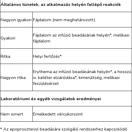
Általános tünetek, az alkalmazás helyén fellépő reakciók
Nagyon gyakori
Fájdalom (nem meghatározott)
Fájdalom az infúzió beadásának helyén*, mellkasi
Gyakori
fájdalom
Ritka
Helyi fertőzés*
Erythema az infúzió beadásának helyén*, a hosszú
Nagyon ritka
iv. katéter elzáródása*, kimerültség, mellkasi
feszülésérzet
Laboratóriumi és egyéb vizsgálatok eredményei
Nem ismert
Emelkedett vércukorszint
* Az epoprosztenol beadására szolgáló rendszerhez kapcsolódó