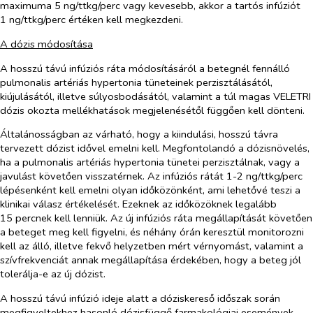
maximuma 5 ng/ttkg/perc vagy kevesebb, akkor a tartós infúziót
1 ng/ttkg/perc értéken kell megkezdeni.
A dózis módosítása
A hosszú távú infúziós ráta módosításáról a betegnél fennálló
pulmonalis artériás hypertonia tüneteinek perzisztálásától,
kiújulásától, illetve súlyosbodásától, valamint a túl magas VELETRI
dózis okozta mellékhatások megjelenésétől függően kell dönteni.
Általánosságban az várható, hogy a kiindulási, hosszú távra
tervezett dózist idővel emelni kell. Megfontolandó a dózisnövelés,
ha a pulmonalis artériás hypertonia tünetei perzisztálnak, vagy a
javulást követően visszatérnek. Az infúziós rátát 1-2 ng/ttkg/perc
lépésenként kell emelni olyan időközönként, ami lehetővé teszi a
klinikai válasz értékelését. Ezeknek az időközöknek legalább
15 percnek kell lenniük. Az új infúziós ráta megállapítását követően
a beteget meg kell figyelni, és néhány órán keresztül monitorozni
kell az álló, illetve fekvő helyzetben mért vérnyomást, valamint a
szívfrekvenciát annak megállapítása érdekében, hogy a beteg jól
tolerálja-e az új dózist.
A hosszú távú infúzió ideje alatt a dóziskereső időszak során
megfigyeltekhez hasonló dózisfüggő farmakológiai események