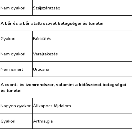
Nem gyakori
Szájszárazság
A bőr és a bőr alatti szövet betegségei és tünetei
Gyakori
Bőrkiütés
Nem gyakori
Verejtékezés
Nem ismert
Urticaria
A csont- és izomrendszer, valamint a kötőszövet betegségei
és tünetei
Nagyon gyakori
Állkapocs fájdalom
Gyakori
Arthralgia