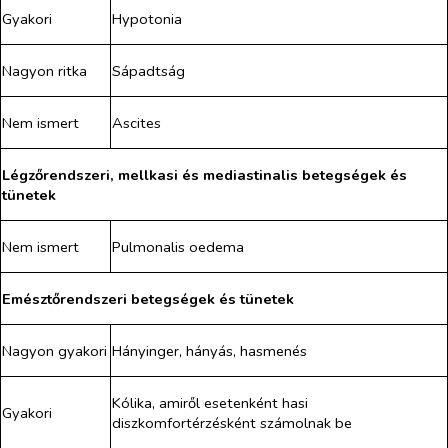
Gyakori
Hypotonia
Nagyon ritka
Sápadtság
Nem ismert
Ascites
Légzőrendszeri, mellkasi és mediastinalis betegségek és
tünetek
Nem ismert
Pulmonalis oedema
Emésztőrendszeri betegségek és tünetek
Nagyon gyakori
Hányinger, hányás, hasmenés
Kólika, amiről esetenként hasi
Gyakori
diszkomfortérzésként számolnak be