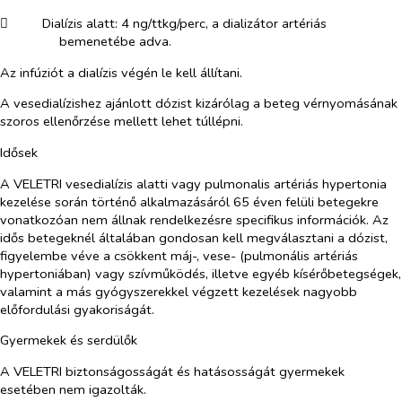
​
Dialízis alatt: 4 ng/ttkg/perc, a dializátor artériás
bemenetébe adva.
Az infúziót a dialízis végén le kell állítani.
A vesedialízishez ajánlott dózist kizárólag a beteg vérnyomásának
szoros ellenőrzése mellett lehet túllépni.
Idősek
A VELETRI vesedialízis alatti vagy pulmonalis artériás hypertonia
kezelése során történő alkalmazásáról 65 éven felüli betegekre
vonatkozóan nem állnak rendelkezésre specifikus információk. Az
idős betegeknél általában gondosan kell megválasztani a dózist,
figyelembe véve a csökkent máj-, vese- (pulmonális artériás
hypertoniában) vagy szívműködés, illetve egyéb kísérőbetegségek,
valamint a más gyógyszerekkel végzett kezelések nagyobb
előfordulási gyakoriságát.
Gyermekek és serdülők
A VELETRI biztonságosságát és hatásosságát gyermekek
esetében nem igazolták.