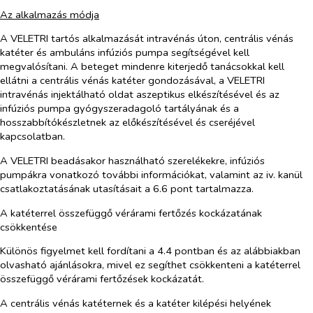
Az alkalmazás módja
A VELETRI tartós alkalmazását intravénás úton, centrális vénás
katéter és ambuláns infúziós pumpa segítségével kell
megvalósítani. A beteget mindenre kiterjedő tanácsokkal kell
ellátni a centrális vénás katéter gondozásával, a VELETRI
intravénás injektálható oldat aszeptikus elkészítésével és az
infúziós pumpa gyógyszeradagoló tartályának és a
hosszabbítókészletnek az előkészítésével és cseréjével
kapcsolatban.
A VELETRI beadás
a
kor
használható
szerelékekre
,
infúziós
pumpákra
vonatkozó
további információk
at, valamint
az iv.
kanül
csatlakoztatásá
nak
utasításait
a 6.6 pont tartalmazza.
A katéterrel összefüggő vérárami fertőzés kockázatának
csökkentése
Különös figyelmet kell fordítani a 4.4 pontban és az alábbiakban
olvasható ajánlásokra, mivel ez segíthet csökkenteni a katéterrel
összefüggő vérárami fertőzések kockázatát.
A centrális vénás katéternek és a katéter kilépési helyének