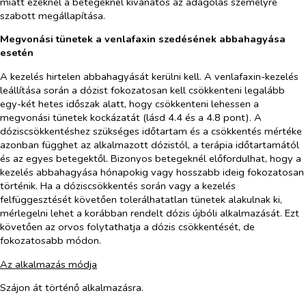
miatt ezeknél a betegeknél kívánatos az adagolás személyre
szabott megállapítása.
Megvonási tünetek a venlafaxin szedésének abbahagyása
esetén
A kezelés hirtelen abbahagyását kerülni kell. A venlafaxin-kezelés
leállítása során a dózist fokozatosan kell csökkenteni legalább
egy-két hetes időszak alatt, hogy csökkenteni lehessen a
megvonási tünetek kockázatát (lásd 4.4 és a 4.8 pont). A
dóziscsökkentéshez szükséges időtartam és a csökkentés mértéke
azonban függhet az alkalmazott dózistól, a terápia időtartamától
és az egyes betegektől. Bizonyos betegeknél előfordulhat, hogy a
kezelés abbahagyása hónapokig vagy hosszabb ideig fokozatosan
történik. Ha a dóziscsökkentés során vagy a kezelés
felfüggesztését követően tolerálhatatlan tünetek alakulnak ki,
mérlegelni lehet a korábban rendelt dózis újbóli alkalmazását. Ezt
követően az orvos folytathatja a dózis csökkentését, de
fokozatosabb módon.
Az alkalmazás módja
Szájon át történő alkalmazásra.