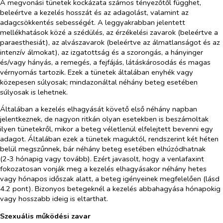
A megvonási tünetek kockázata számos tényezőtől függhet,
beleértve a kezelés hosszát és az adagolást, valamint az
adagcsökkentés sebességét. A leggyakrabban jelentett
mellékhatások közé a szédülés, az érzékelési zavarok (beleértve a
paraesthesiát), az alvászavarok (beleértve az álmatlanságot és az
intenzív álmokat), az izgatottság és a szorongás, a hányinger
és/vagy hányás, a remegés, a fejfájás, látáskárosodás és magas
vérnyomás tartozik. Ezek a tünetek általában enyhék vagy
közepesen súlyosak; mindazonáltal néhány beteg esetében
súlyosak is lehetnek.
Általában a kezelés elhagyását követő első néhány napban
jelentkeznek, de nagyon ritkán olyan esetekben is beszámoltak
ilyen tünetekről, mikor a beteg véletlenül elfelejtett bevenni egy
adagot. Általában ezek a tünetek maguktól, rendszerint két héten
belül megszűnnek, bár néhány beteg esetében elhúzódhatnak
(2‑3 hónapig vagy tovább). Ezért javasolt, hogy a venlafaxint
fokozatosan vonják meg a kezelés elhagyásakor néhány hetes
vagy hónapos időszak alatt, a beteg igényeinek megfelelően (lásd
4.2 pont). Bizonyos betegeknél a kezelés abbahagyása hónapokig
vagy hosszabb ideig is eltarthat.
Szexuális működési zavar