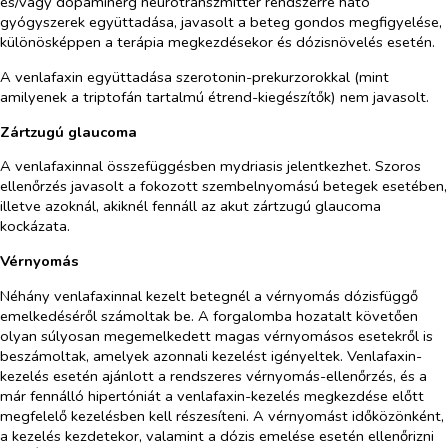
és/vagy dopaminerg neurotranszmitter rendszerre ható
gyógyszerek együttadása, javasolt a beteg gondos megfigyelése,
különösképpen a terápia megkezdésekor és dózisnövelés esetén.
A venlafaxin együttadása szerotonin-prekurzorokkal (mint
amilyenek a triptofán tartalmú étrend-kiegészítők) nem javasolt.
Zártzugú glaucoma
A venlafaxinnal összefüggésben mydriasis jelentkezhet. Szoros
ellenőrzés javasolt a fokozott szembelnyomású betegek esetében,
illetve azoknál, akiknél fennáll az akut zártzugú glaucoma
kockázata.
Vérnyomás
Néhány venlafaxinnal kezelt betegnél a vérnyomás dózisfüggő
emelkedéséről számoltak be. A forgalomba hozatalt követően
olyan súlyosan megemelkedett magas vérnyomásos esetekről is
beszámoltak, amelyek azonnali kezelést igényeltek. Venlafaxin-
kezelés esetén ajánlott a rendszeres vérnyomás-ellenőrzés, és a
már fennálló hipertóniát a venlafaxin-kezelés megkezdése előtt
megfelelő kezelésben kell részesíteni. A vérnyomást időközönként,
a kezelés kezdetekor, valamint a dózis emelése esetén ellenőrizni