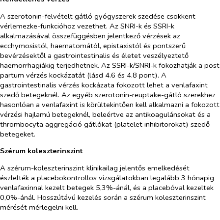
A szerotonin-felvételt gátló gyógyszerek szedése csökkent
vérlemezke-funkcióhoz vezethet. Az SNRI-k és SSRI-k
alkalmazásával összefüggésben jelentkező vérzések az
ecchymosistól, haematomától, epistaxistól és pontszerű
bevérzésektől a gastrointestinalis és életet veszélyeztető
haemorrhagiákig terjedhetnek. Az SSRI-k/SNRI-k fokozhatják a post
partum vérzés kockázatát (lásd 4.6 és 4.8 pont). A
gastrointestinalis vérzés kockázata fokozott lehet a venlafaxint
szedő betegeknél. Az egyéb szerotonin-reuptake-gátló szerekhez
hasonlóan a venlafaxint is körültekintően kell alkalmazni a fokozott
vérzési hajlamú betegeknél, beleértve az antikoagulánsokat és a
thrombocyta aggregáció gátlókat (platelet inhibitorokat) szedő
betegeket.
Szérum koleszterinszint
A szérum-koleszterinszint klinikailag jelentős emelkedését
észlelték a placebokontrollos vizsgálatokban legalább 3 hónapig
venlafaxinnal kezelt betegek 5,3%-ánál, és a placebóval kezeltek
0,0%-ánál. Hosszútávú kezelés során a szérum koleszterinszint
mérését mérlegelni kell.