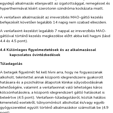
egyidejű alkalmazás ellenjavallt az izgatottsággal, remegéssel és
hyperthermiával kísért szerotonin szindróma kockázata miatt.
A venlafaxin alkalmazását az irreverzibilis MAO-gátló kezelés
befejezését követően legalább 14 napig nem szabad elkezdeni.
A venlafaxint-kezelést legalább 7 nappal az irreverzíbilis MAO-
gátlóval történő kezelés megkezdése előtt abba kell hagyni (lásd
4.4 és 4.5 pont).
4.4 Különleges figyelmeztetések és az alkalmazással
kapcsolatos óvintézkedések
Túladagolás
A betegek figyelmét fel kell hívni arra, hogy ne fogyasszanak
alkoholt, tekintettel annak központi idegrendszerre gyakorolt
hatásaira és a pszichiátriai állapotok klinikai súlyosbodásának
lehetőségére, valamint a venlafaxinnal való lehetséges káros
kölcsönhatásokra, a központi idegrendszert gátló hatásokat is
beleértve (4.5 pont). Venlafaxin-túladagolásról, köztük halálos
kimenetelű esetekről, túlnyomórészt alkohollal és/vagy egyéb
gyógyszerekkel együtt történő alkalmazáskor számoltak be (4.9
pont).