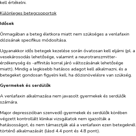
kell értékelni.
Különleges betegcsoportok
Idősek
Önmagában a beteg életkora miatt nem szükséges a venlafaxin
dózisának specifikus módosítása.
Ugyanakkor idős betegek kezelése során óvatosan kell eljárni (pl. a
vesekárosodás lehetősége, valamint a neurotranszmitter-
érzékenység és -affinitás korral járó változásának lehetősége
miatt). Mindig a legkisebb hatásos adagot kell alkalmazni, és a
betegeket gondosan figyelni kell, ha dózisnövelésre van szükség.
Gyermekek és serdülők
A venlafaxin alkalmazása nem javasolt gyermekek és serdülők
számára.
Major depresszióban szenvedő gyermekek és serdülők körében
végzett kontrollált klinikai vizsgálatok nem igazolták a
hatásosságot, és nem támasztják alá a venlafaxin ezen betegeknél
történő alkalmazását (lásd 4.4 pont és 4.8 pont).