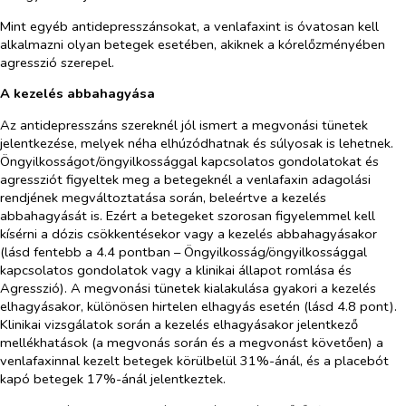
Mint egyéb antidepresszánsokat, a venlafaxint is óvatosan kell
alkalmazni olyan betegek esetében, akiknek a kórelőzményében
agresszió szerepel.
A kezelés abbahagyása
Az antidepresszáns szereknél jól ismert a megvonási tünetek
jelentkezése, melyek néha elhúzódhatnak és súlyosak is lehetnek.
Öngyilkosságot/öngyilkossággal kapcsolatos gondolatokat és
agressziót figyeltek meg a betegeknél a venlafaxin adagolási
rendjének megváltoztatása során, beleértve a kezelés
abbahagyását is. Ezért a betegeket szorosan figyelemmel kell
kísérni a dózis csökkentésekor vagy a kezelés abbahagyásakor
(lásd fentebb a 4.4 pontban – Öngyilkosság/öngyilkossággal
kapcsolatos gondolatok vagy a klinikai állapot romlása és
Agresszió). A megvonási tünetek kialakulása gyakori a kezelés
elhagyásakor, különösen hirtelen elhagyás esetén (lásd 4.8 pont).
Klinikai vizsgálatok során a kezelés elhagyásakor jelentkező
mellékhatások (a megvonás során és a megvonást követően) a
venlafaxinnal kezelt betegek körülbelül 31%-ánál, és a placebót
kapó betegek 17%-ánál jelentkeztek.