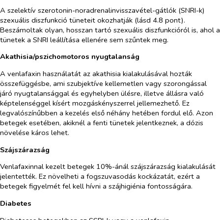
A szelektív szerotonin-noradrenalinvisszavétel-gátlók (SNRI-k)
szexuális diszfunkció tüneteit okozhatják (lásd 4.8 pont).
Beszámoltak olyan, hosszan tartó szexuális diszfunkcióról is, ahol a
tünetek a SNRI leállítása ellenére sem szűntek meg
.
Akathisia/pszichomotoros nyugtalanság
A venlafaxin használatát az akathisia kialakulásával hozták
összefüggésbe, ami szubjektíve kellemetlen vagy szorongással
járó nyugtalansággal és egyhelyben ülésre, illetve állásra való
képtelenséggel kísért mozgáskényszerrel jellemezhető. Ez
legvalószínűbben a kezelés első néhány hetében fordul elő. Azon
betegek esetében, akiknél a fenti tünetek jelentkeznek, a dózis
növelése káros lehet.
Szájszárazság
Venlafaxinnal kezelt betegek 10%-ánál szájszárazság kialakulását
jelentették. Ez növelheti a fogszuvasodás kockázatát, ezért a
betegek figyelmét fel kell hívni a szájhigiénia fontosságára.
Diabetes