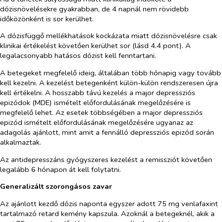
dózisnövelésekre gyakrabban, de 4 napnál nem rövidebb
időközönként is sor kerülhet.
A dózisfüggő mellékhatások kockázata miatt dózisnövelésre csak
klinikai értékelést követően kerülhet sor (lásd 4.4 pont). A
legalacsonyabb hatásos dózist kell fenntartani.
A betegeket megfelelő ideig, általában több hónapig vagy tovább
kell kezelni. A kezelést betegenként külön-külön rendszeresen újra
kell értékelni. A hosszabb távú kezelés a major depressziós
epizódok (MDE) ismételt előfordulásának megelőzésére is
megfelelő lehet. Az esetek többségében a major depressziós
epizód ismételt előfordulásának megelőzésére ugyanaz az
adagolás ajánlott, mint amit a fennálló depressziós epizód során
alkalmaztak.
Az antidepresszáns gyógyszeres kezelést a remissziót követően
legalább 6 hónapon át kell folytatni.
Generalizált szorongásos zavar
Az ajánlott kezdő dózis naponta egyszer adott 75 mg venlafaxint
tartalmazó retard kemény kapszula. Azoknál a betegeknél, akik a