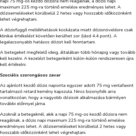
napi 75 mg-os kezdő dózisra nem reagálnak, a dózis napi
maximum 225 mg-ra történő emelése eredményes lehet. A
dózisemeléseket körülbelül 2 hetes vagy hosszabb időközönként
lehet végrehajtani.
A dózisfüggő mellékhatások kockázata miatt dózisnövelésre csak
klinikai értékelést követően kerülhet sor (lásd 4.4 pont). A
legalacsonyabb hatásos dózist kell fenntartani.
A betegeket megfelelő ideig, általában több hónapig vagy tovább
kell kezelni. A kezelést betegenként külön-külön rendszeresen újra
kell értékelni.
Szociális szorongásos zavar
Az ajánlott kezdő dózis naponta egyszer adott 75 mg venlafaxint
tartalmazó retard kemény kapszula. Nincs bizonyíték arra
vonatkozóan, hogy a nagyobb dózisok alkalmazása bármilyen
további előnnyel járna.
Azoknál a betegeknél, akik a napi 75 mg-os kezdő dózisra nem
reagálnak, a dózis napi maximum 225 mg-ra történő emelése
eredményes lehet. A dózisemeléseket körülbelül 2 hetes vagy
hosszabb időközönként lehet végrehajtani.