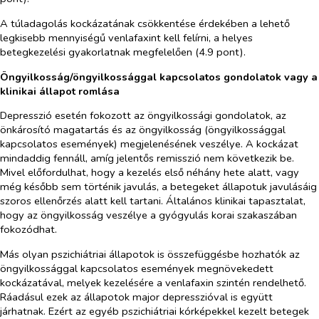
A túladagolás kockázatának csökkentése érdekében a lehető
legkisebb mennyiségű venlafaxint kell felírni, a helyes
betegkezelési gyakorlatnak megfelelően (4.9 pont).
Öngyilkosság/öngyilkossággal kapcsolatos gondolatok vagy a
klinikai állapot romlása
Depresszió esetén fokozott az öngyilkossági gondolatok, az
önkárosító magatartás és az öngyilkosság (öngyilkossággal
kapcsolatos események) megjelenésének veszélye. A kockázat
mindaddig fennáll, amíg jelentős remisszió nem következik be.
Mivel előfordulhat, hogy a kezelés első néhány hete alatt, vagy
még később sem történik javulás, a betegeket állapotuk javulásáig
szoros ellenőrzés alatt kell tartani. Általános klinikai tapasztalat,
hogy az öngyilkosság veszélye a gyógyulás korai szakaszában
fokozódhat.
Más olyan pszichiátriai állapotok is összefüggésbe hozhatók az
öngyilkossággal kapcsolatos események megnövekedett
kockázatával, melyek kezelésére a venlafaxin szintén rendelhető.
Ráadásul ezek az állapotok major depresszióval is együtt
járhatnak. Ezért az egyéb pszichiátriai kórképekkel kezelt betegek