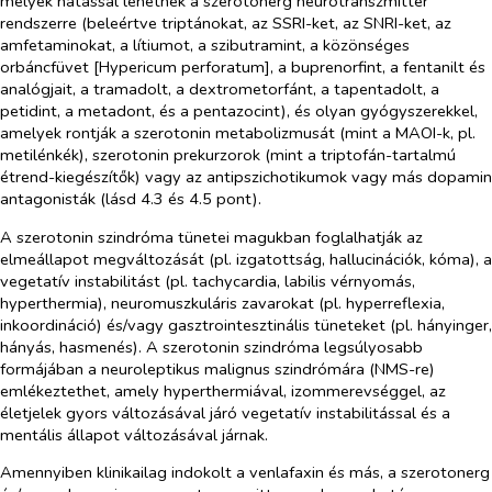
melyek hatással lehetnek a szerotonerg neurotranszmitter
rendszerre (beleértve triptánokat, az SSRI-ket, az SNRI-ket, az
amfetaminokat, a lítiumot, a szibutramint, a közönséges
orbáncfüvet [
Hypericum perforatum
], a buprenorfint, a fentanilt és
analógjait, a tramadolt, a dextrometorfánt, a tapentadolt, a
petidint, a metadont, és a pentazocint), és olyan gyógyszerekkel,
amelyek rontják a szerotonin metabolizmusát (mint a MAOI-k, pl.
metilénkék), szerotonin prekurzorok (mint a triptofán-tartalmú
étrend-kiegészítők) vagy az antipszichotikumok vagy más dopamin
antagonisták (lásd 4.3 és 4.5 pont).
A szerotonin szindróma tünetei magukban foglalhatják az
elmeállapot megváltozását (pl. izgatottság, hallucinációk, kóma), a
vegetatív instabilitást (pl. tachycardia, labilis vérnyomás,
hyperthermia), neuromuszkuláris zavarokat (pl. hyperreflexia,
inkoordináció) és/vagy gasztrointesztinális tüneteket (pl. hányinger,
hányás, hasmenés). A szerotonin szindróma legsúlyosabb
formájában a neuroleptikus malignus szindrómára (NMS-re)
emlékeztethet, amely hyperthermiával, izommerevséggel, az
életjelek gyors változásával járó vegetatív instabilitással és a
mentális állapot változásával járnak.
Amennyiben klinikailag indokolt a venlafaxin és más, a szerotonerg