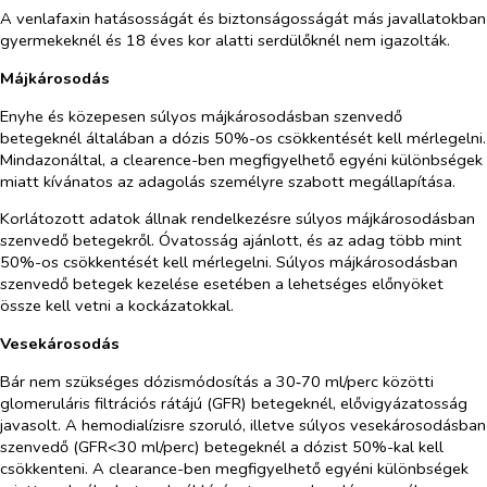
A venlafaxin hatásosságát és biztonságosságát más javallatokban
gyermekeknél és 18 éves kor alatti serdülőknél nem igazolták.
Májkárosodás
Enyhe és közepesen súlyos májkárosodásban szenvedő
betegeknél általában a dózis 50%-os csökkentését kell mérlegelni.
Mindazonáltal, a clearence-ben megfigyelhető egyéni különbségek
miatt kívánatos az adagolás személyre szabott megállapítása.
Korlátozott adatok állnak rendelkezésre súlyos májkárosodásban
szenvedő betegekről. Óvatosság ajánlott, és az adag több mint
50%-os csökkentését kell mérlegelni. Súlyos májkárosodásban
szenvedő betegek kezelése esetében a lehetséges előnyöket
össze kell vetni a kockázatokkal.
Vesekárosodás
Bár nem szükséges dózismódosítás a 30‑70 ml/perc közötti
glomeruláris filtrációs rátájú (GFR) betegeknél, elővigyázatosság
javasolt. A hemodialízisre szoruló, illetve súlyos vesekárosodásban
szenvedő (GFR<30 ml/perc) betegeknél a dózist 50%-kal kell
csökkenteni. A clearance-ben megfigyelhető egyéni különbségek