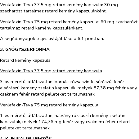
Venlafaxin-Teva 37,5 mg retard kemény kapszula: 30 mg
szacharózt tartalmaz retard kemény kapszulánként.
Venlafaxin-Teva 75 mg retard kemény kapszula: 60 mg szacharózt
tartalmaz retard kemény kapszulánként.
A segédanyagok teljes listáját lásd a 6.1 pontban.
3. GYÓGYSZERFORMA
Retard kemény kapszula.
Venlafaxin-Teva 37,5 mg retard kemény kapszula
3-as méretű, átlátszatlan, barnás-rózsaszín felsőrészű, fehér
alsórészű kemény zselatin kapszulák, melyek 87,38 mg fehér vagy
csaknem fehér retard pelleteket tartalmaznak.
Venlafaxin-Teva 75 mg retard kemény kapszula
1-es méretű, átlátszatlan, halvány rózsaszín kemény zselatin
kapszulák, melyek 174,76 mg fehér vagy csaknem fehér retard
pelleteket tartalmaznak.
4. KLINIKAI JELLEMZŐK