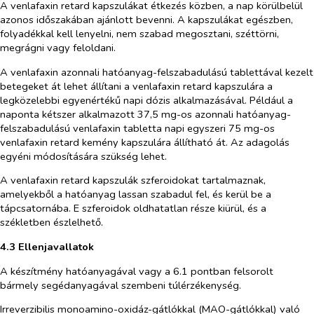
A venlafaxin retard kapszulákat étkezés közben, a nap körülbelül
azonos időszakában ajánlott bevenni. A kapszulákat egészben,
folyadékkal kell lenyelni, nem szabad megosztani, széttörni,
megrágni vagy feloldani.
A venlafaxin azonnali hatóanyag-felszabadulású tablettával kezelt
betegeket át lehet állítani a venlafaxin retard kapszulára a
legközelebbi egyenértékű napi dózis alkalmazásával. Például a
naponta kétszer alkalmazott 37,5 mg-os azonnali hatóanyag-
felszabadulású venlafaxin tabletta napi egyszeri 75 mg-os
venlafaxin retard kemény kapszulára állítható át. Az adagolás
egyéni módosítására szükség lehet.
A venlafaxin retard kapszulák szferoidokat tartalmaznak,
amelyekből a hatóanyag lassan szabadul fel, és kerül be a
tápcsatornába. E szferoidok oldhatatlan része kiürül, és a
székletben észlelhető.
4.3 Ellenjavallatok
A készítmény hatóanyagával vagy a 6.1 pontban felsorolt
bármely segédanyagával szembeni túlérzékenység.
Irreverzibilis monoamino-oxidáz-gátlókkal (MAO-gátlókkal) való