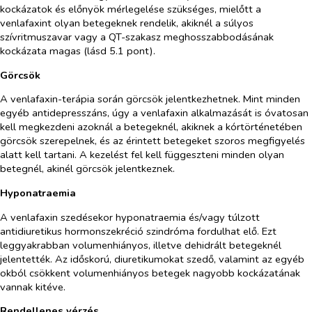
kockázatok és előnyök mérlegelése szükséges, mielőtt a
venlafaxint olyan betegeknek rendelik, akiknél a súlyos
szívritmuszavar vagy a QT-szakasz meghosszabbodásának
kockázata magas (lásd 5.1 pont).
Görcsök
A venlafaxin-terápia során görcsök jelentkezhetnek. Mint minden
egyéb antidepresszáns, úgy a venlafaxin alkalmazását is óvatosan
kell megkezdeni azoknál a betegeknél, akiknek a kórtörténetében
görcsök szerepelnek, és az érintett betegeket szoros megfigyelés
alatt kell tartani. A kezelést fel kell függeszteni minden olyan
betegnél, akinél görcsök jelentkeznek.
Hyponatraemia
A venlafaxin szedésekor hyponatraemia és/vagy túlzott
antidiuretikus hormonszekréció szindróma fordulhat elő. Ezt
leggyakrabban volumenhiányos, illetve dehidrált betegeknél
jelentették. Az időskorú, diuretikumokat szedő, valamint az egyéb
okból csökkent volumenhiányos betegek nagyobb kockázatának
vannak kitéve.
Rendellenes vérzés