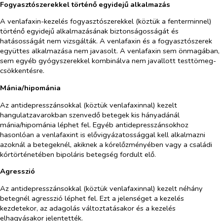
Fogyasztószerekkel történő egyidejű alkalmazás
A venlafaxin-kezelés fogyasztószerekkel (köztük a fenterminnel)
történő egyidejű alkalmazásának biztonságosságát és
hatásosságát nem vizsgálták. A venlafaxin és a fogyasztószerek
együttes alkalmazása nem javasolt. A venlafaxin sem önmagában,
sem egyéb gyógyszerekkel kombinálva nem javallott testtömeg-
csökkentésre.
Mánia/hipománia
Az antidepresszánsokkal (köztük venlafaxinnal) kezelt
hangulatzavarokban szenvedő betegek kis hányadánál
mánia/hipománia léphet fel. Egyéb antidepresszánsokhoz
hasonlóan a venlafaxint is elővigyázatossággal kell alkalmazni
azoknál a betegeknél, akiknek a kórelőzményében vagy a családi
kórtörténetében bipoláris betegség fordult elő.
Agresszió
Az antidepresszánsokkal (köztük venlafaxinnal) kezelt néhány
betegnél agresszió léphet fel. Ezt a jelenséget a kezelés
kezdetekor, az adagolás változtatásakor és a kezelés
elhagyásakor jelentették.