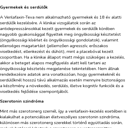
Gyermekek és serdülők
A Venlafaxin-Teva nem alkalmazható gyermekek és 18 év alatti
serdülők kezelésére. A klinikai vizsgálatok során az
antidepresszánsokkal kezelt gyermekek és serdülők körében
nagyobb gyakorisággal figyeltek meg öngyilkossági késztetést
(öngyilkossági kísérlet és öngyilkossági gondolatok), valamint
ellenséges magatartást (jellemzően agresszív, erőszakos
viselkedést, ellenkezést és dühöt), mint a placebóval kezelt
csoportban. Ha a klinikai állapot miatt mégis szükséges a kezelés,
akkor a beteget alapos megfigyelés alatt kell tartani az
öngyilkossági késztetés megjelenése tekintetében. Nem állnak
rendelkezésre adatok arra vonatkozóan, hogy gyermekeknél és
serdülőknél hosszú távú alkalmazás esetén mennyire biztonságos
a készítmény a növekedés, serdülés, illetve kognitív funkciók és a
viselkedés fejlődése szempontjából.
Szerotonin szindróma
Mint más szerotonerg szernél, így a venlafaxin-kezelés esetében is
kialakulhat a potenciálisan életveszélyes szerotonin szindróma,
különösen más szerotonerg szerekkel történő együttadás során,