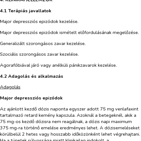
4.1 Terápiás javallatok
Major depressziós epizódok kezelése.
Major depressziós epizódok ismételt előfordulásának megelőzése.
Generalizált szorongásos zavar kezelése.
Szociális szorongásos zavar kezelése.
Agorafóbiával járó vagy anélküli pánikzavarok kezelése.
4.2 Adagolás és alkalmazás
Adagolás
Major depressziós epizódok
Az ajánlott kezdő dózis naponta egyszer adott 75 mg venlafaxint
tartalmazó retard kemény kapszula. Azoknál a betegeknél, akik a
75 mg-os kezdő dózisra nem reagálnak, a dózis napi maximum
375 mg-ra történő emelése eredményes lehet. A dózisemeléseket
körülbelül 2 hetes vagy hosszabb időközönként lehet végrehajtani.
Ha a tünetek súlyossága miatt klinikailag indokolt, a