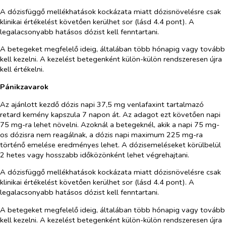
A dózisfüggő mellékhatások kockázata miatt dózisnövelésre csak
klinikai értékelést követően kerülhet sor (lásd 4.4 pont). A
legalacsonyabb hatásos dózist kell fenntartani.
A betegeket megfelelő ideig, általában több hónapig vagy tovább
kell kezelni. A kezelést betegenként külön-külön rendszeresen újra
kell értékelni.
Pánikzavarok
Az ajánlott kezdő dózis napi 37,5 mg venlafaxint tartalmazó
retard kemény kapszula 7 napon át. Az adagot ezt követően napi
75 mg-ra lehet növelni. Azoknál a betegeknél, akik a napi 75 mg-
os dózisra nem reagálnak, a dózis napi maximum 225 mg-ra
történő emelése eredményes lehet. A dózisemeléseket körülbelül
2 hetes vagy hosszabb időközönként lehet végrehajtani.
A dózisfüggő mellékhatások kockázata miatt dózisnövelésre csak
klinikai értékelést követően kerülhet sor (lásd 4.4 pont). A
legalacsonyabb hatásos dózist kell fenntartani.
A betegeket megfelelő ideig, általában több hónapig vagy tovább
kell kezelni. A kezelést betegenként külön-külön rendszeresen újra