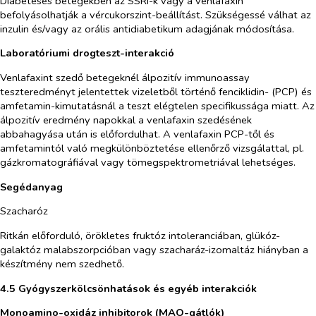
Diabeteses betegekben az SSRI-k vagy a venlafaxin
befolyásolhatják a vércukorszint-beállítást. Szükségessé válhat az
inzulin és/vagy az orális antidiabetikum adagjának módosítása.
Laboratóriumi drogteszt-interakció
Venlafaxint szedő betegeknél álpozitív immunoassay
teszteredményt jelentettek vizeletből történő fenciklidin- (PCP) és
amfetamin-kimutatásnál a teszt elégtelen specifikussága miatt. Az
álpozitív eredmény napokkal a venlafaxin szedésének
abbahagyása után is előfordulhat. A venlafaxin PCP-től és
amfetamintól való megkülönböztetése ellenőrző vizsgálattal, pl.
gázkromatográfiával vagy tömegspektrometriával lehetséges.
Segédanyag
Szacharóz
Ritkán előforduló, örökletes fruktóz intoleranciában, glükóz-
galaktóz malabszorpcióban vagy szacharáz-izomaltáz hiányban a
készítmény nem szedhető.
4.5 Gyógyszerkölcsönhatások és egyéb interakciók
Monoamino-oxidáz inhibitorok (MAO-gátlók)