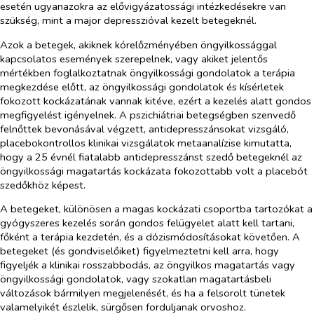
esetén ugyanazokra az elővigyázatossági intézkedésekre van
szükség, mint a major depresszióval kezelt betegeknél.
Azok a betegek, akiknek kórelőzményében öngyilkossággal
kapcsolatos események szerepelnek, vagy akiket jelentős
mértékben foglalkoztatnak öngyilkossági gondolatok a terápia
megkezdése előtt, az öngyilkossági gondolatok és kísérletek
fokozott kockázatának vannak kitéve, ezért a kezelés alatt gondos
megfigyelést igényelnek. A pszichiátriai betegségben szenvedő
felnőttek bevonásával végzett, antidepresszánsokat vizsgáló,
placebokontrollos klinikai vizsgálatok metaanalízise kimutatta,
hogy a 25 évnél fiatalabb antidepresszánst szedő betegeknél az
öngyilkossági magatartás kockázata fokozottabb volt a placebót
szedőkhöz képest.
A betegeket, különösen a magas kockázati csoportba tartozókat a
gyógyszeres kezelés során gondos felügyelet alatt kell tartani,
főként a terápia kezdetén, és a dózismódosításokat követően. A
betegeket (és gondviselőiket) figyelmeztetni kell arra, hogy
figyeljék a klinikai rosszabbodás, az öngyilkos magatartás vagy
öngyilkossági gondolatok, vagy szokatlan magatartásbeli
változások bármilyen megjelenését, és ha a felsorolt tünetek
valamelyikét észlelik, sürgősen forduljanak orvoshoz.