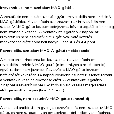
Irreverzíbilis, nem-szelektív MAO-gátlók
A venlafaxin nem alkalmazható együtt irreverzíbilis nem-szelektív
MAO-gátlókkal. A venlafaxin alkalmazását az irreverzíbilis nem-
szelektív MAO-gátló kezelés befejezését követő legalább 14 napig
nem szabad elkezdeni. A venlafaxint legalább 7 nappal az
irreverzíbilis nem-szelektív MAO-gátlóval való kezelés
megkezdése előtt abba kell hagyni (lásd 4.3 és 4.4 pont).
Reverzíbilis, szelektív MAO-A-gátló (moklobemid)
A szerotonin szindróma kockázata miatt a venlafaxin és
reverzíbilis, szelektív MAO-gáltó (mint amilyen a moklobemid)
együttadása nem javasolt. Reverzíbilis MAO‑gátló kezelés
befejezését követően 14 napnál rövidebb szünetet is lehet tartani
a venlafaxin-kezelés elkezdése előtt. A venlafaxint legalább
7 nappal a reverzíbilis MAO-gátlóval való kezelés megkezdése
előtt javasolt elhagyni (lásd 4.4 pont).
Reverzíbilis, nem-szelektív MAO-gátló (linezolid)
A linezolid antibiotikum gyenge, reverzíbilis és nem-szelektív MAO-
gátló, és nem szabad olyan betegeknek adni, akiket venlafaxinnal