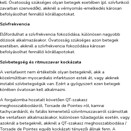
kell. Óvatosság szükséges olyan betegek esetében (pl. szívfunkció
zavarban szenvedők), akiknél a vérnyomás-emelkedés károsan
befolyásolhat fennálló kórállapotokat.
Szívfrekvencia
Előfordulhat a szívfrekvencia fokozódása, különösen nagyobb
dózisok alkalmazásakor. Óvatosság szükséges azon betegek
esetében, akiknél a szívfrekvencia fokozódása károsan
befolyásolhat fennálló kórállapotokat.
Szívbetegség és ritmuszavar kockázata
A venlafaxint nem értékelték olyan betegeknél, akik a
közelmúltban myocardialis infarktuson estek át, vagy akiknek
instabil szívbetegségük van. Ezért a gyógyszert ezen betegek
körében óvatosan kell alkalmazni.
A forgalomba hozatalt követően QT-szakasz
meghosszabbodásról, Torsade de Pointes-ról, kamrai
tachycardiáról, és fatális kimenetelű szívritmuszavarról számoltak
be venlafaxin alkalmazásakor, különösen túladagolás esetén, vagy
azoknál a betegeknél, akiknél a QT-szakasz meghosszabbodása /
Torsade de Pointes egyéb kockázati tényezői állnak fenn. A