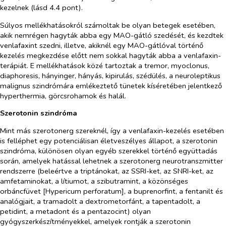
kezelnek (lásd 4.4 pont).
Súlyos mellékhatásokról számoltak be olyan betegek esetében,
akik nemrégen hagyták abba egy MAO-gátló szedését, és kezdtek
venlafaxint szedni, illetve, akiknél egy MAO-gátlóval történő
kezelés megkezdése előtt nem sokkal hagyták abba a venlafaxin-
terápiát. E mellékhatások közé tartoztak a tremor, myoclonus,
diaphoresis, hányinger, hányás, kipirulás, szédülés, a neuroleptikus
malignus szindrómára emlékeztető tünetek kíséretében jelentkező
hyperthermia, görcsrohamok és halál.
Szerotonin szindróma
Mint más szerotonerg szereknél, így a venlafaxin-kezelés esetében
is felléphet egy potenciálisan életveszélyes állapot, a szerotonin
szindróma, különösen olyan egyéb szerekkel történő együttadás
során, amelyek hatással lehetnek a szerotonerg neurotranszmitter
rendszerre (beleértve a triptánokat, az SSRI-ket, az SNRI-ket, az
amfetaminokat, a lítiumot, a szibutramint, a közönséges
orbáncfüvet [
Hypericum perforatum
], a buprenorfint, a fentanilt és
analógjait, a tramadolt a dextrometorfánt, a tapentadolt, a
petidint, a metadont és a pentazocint) olyan
gyógyszerkészítményekkel, amelyek rontják a szerotonin