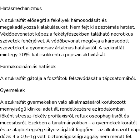
Hatásmechanizmus
A szukralfát elősegíti a fekélyek hámosodását és
megakadályozza kialakulásukat. Nem fejt ki szisztémás hatást.
Védőbevonatot képez a fekélyfészekben található necrotikus
szövetek fehérjéivel. A védőbevonat megóvja a károsodott
szöveteket a gyomorsav ártalmas hatásaitól. A szukralfát
mintegy 30%-kal csökkenti a pepszin aktivitását.
Farmakodinámiás hatások
A szukralfát gátolja a foszfátok felszívódását a tápcsatornából.
Gyermekek
A szukralfát gyermekeken való alkalmazásáról korlátozott
mennyiségű klinikai adat áll rendelkezésre az irodalomban,
főként stressz-fekély profilaxisról, reflux oseophagitisről és
mucositisről. Ezekben a tanulmányokban – a gyermekek korától
és az alapbetegség súlyosságától függően – az alkalmazott napi
dózis 4 x 0,5-1g volt, biztonságossági aggály nem merült fel.