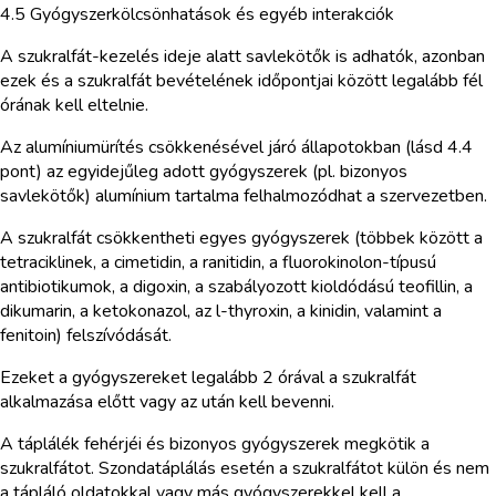
4.5 Gyógyszerkölcsönhatások és egyéb interakciók
A szukralfát-kezelés ideje alatt savlekötők is adhatók, azonban
ezek és a szukralfát bevételének időpontjai között legalább fél
órának kell eltelnie.
Az alumíniumürítés csökkenésével járó állapotokban (lásd 4.4
pont) az egyidejűleg adott gyógyszerek (pl. bizonyos
savlekötők) alumínium tartalma felhalmozódhat a szervezetben.
A szukralfát csökkentheti egyes gyógyszerek (többek között a
tetraciklinek, a cimetidin, a ranitidin, a fluorokinolon-típusú
antibiotikumok, a digoxin, a szabályozott kioldódású teofillin, a
dikumarin, a ketokonazol, az l-thyroxin, a kinidin, valamint a
fenitoin) felszívódását.
Ezeket a gyógyszereket legalább 2 órával a szukralfát
alkalmazása előtt vagy az után kell bevenni.
A táplálék fehérjéi és bizonyos gyógyszerek megkötik a
szukralfátot. Szondatáplálás esetén a szukralfátot külön és nem
a tápláló oldatokkal vagy más gyógyszerekkel kell a