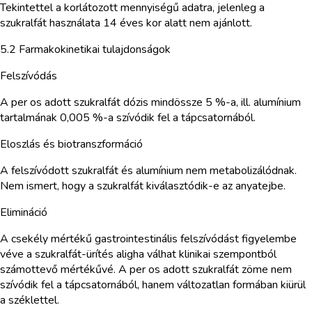
Tekintettel a korlátozott mennyiségű adatra, jelenleg a
szukralfát használata 14 éves kor alatt nem ajánlott.
5.2 Farmakokinetikai tulajdonságok
Felszívódás
A per os adott szukralfát dózis mindössze 5 %-a, ill. alumínium
tartalmának 0,005 %-a szívódik fel a tápcsatornából.
Eloszlás és biotranszformáció
A felszívódott szukralfát és alumínium nem metabolizálódnak.
Nem ismert, hogy a szukralfát kiválasztódik-e az anyatejbe.
Elimináció
A csekély mértékű gastrointestinális felszívódást figyelembe
véve a szukralfát-ürítés aligha válhat klinikai szempontból
számottevő mértékűvé. A per os adott szukralfát zöme nem
szívódik fel a tápcsatornából, hanem változatlan formában kiürül
a széklettel.