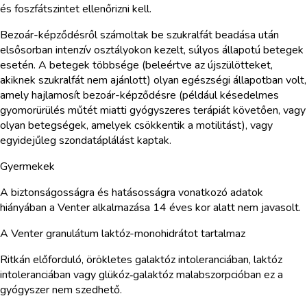
és foszfátszintet ellenőrizni kell.
Bezoár-képződésről számoltak be szukralfát beadása után
elsősorban intenzív osztályokon kezelt, súlyos állapotú betegek
esetén. A betegek többsége (beleértve az újszülötteket,
akiknek szukralfát nem ajánlott) olyan egészségi állapotban volt,
amely hajlamosít bezoár-képződésre (például késedelmes
gyomorürülés műtét miatti gyógyszeres terápiát követően, vagy
olyan betegségek, amelyek csökkentik a motilitást), vagy
egyidejűleg szondatáplálást kaptak.
Gyermekek
A biztonságosságra és hatásosságra vonatkozó adatok
hiányában a Venter alkalmazása 14 éves kor alatt nem javasolt.
A Venter granulátum laktóz-monohidrátot tartalmaz
Ritkán előforduló, örökletes galaktóz intoleranciában, laktóz
intoleranciában vagy glükóz‑galaktóz malabszorpcióban ez a
gyógyszer nem szedhető.