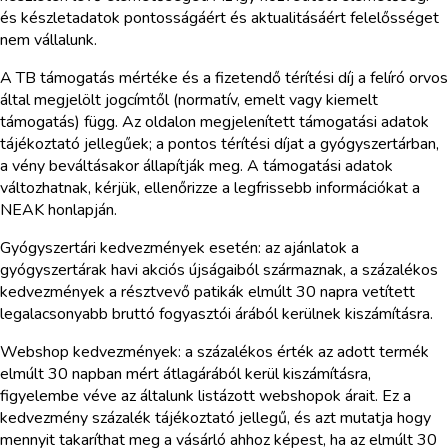
és készletadatok pontosságáért és aktualitásáért felelősséget
nem vállalunk.
A TB támogatás mértéke és a fizetendő térítési díj a felíró orvos
által megjelölt jogcímtől (normatív, emelt vagy kiemelt
támogatás) függ. Az oldalon megjelenített támogatási adatok
tájékoztató jellegűek; a pontos térítési díjat a gyógyszertárban,
a vény beváltásakor állapítják meg. A támogatási adatok
változhatnak, kérjük, ellenőrizze a legfrissebb információkat a
NEAK honlapján.
Gyógyszertári kedvezmények esetén: az ajánlatok a
gyógyszertárak havi akciós újságaiból származnak, a százalékos
kedvezmények a résztvevő patikák elmúlt 30 napra vetített
legalacsonyabb bruttó fogyasztói árából kerülnek kiszámításra.
Webshop kedvezmények: a százalékos érték az adott termék
elmúlt 30 napban mért átlagárából kerül kiszámításra,
figyelembe véve az általunk listázott webshopok árait. Ez a
kedvezmény százalék tájékoztató jellegű, és azt mutatja hogy
mennyit takaríthat meg a vásárló ahhoz képest, ha az elmúlt 30