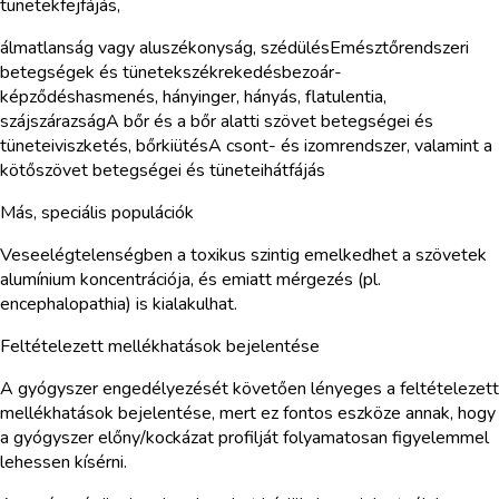
tünetekfejfájás,
álmatlanság vagy aluszékonyság, szédülésEmésztőrendszeri
betegségek és tünetekszékrekedésbezoár-
képződéshasmenés, hányinger, hányás, flatulentia,
szájszárazságA bőr és a bőr alatti szövet betegségei és
tüneteiviszketés, bőrkiütésA csont- és izomrendszer, valamint a
kötőszövet betegségei és tüneteihátfájás
Más, speciális populációk
Veseelégtelenségben a toxikus szintig emelkedhet a szövetek
alumínium koncentrációja, és emiatt mérgezés (pl.
encephalopathia) is kialakulhat.
Feltételezett mellékhatások bejelentése
A gyógyszer engedélyezését követően lényeges a feltételezett
mellékhatások bejelentése, mert ez fontos eszköze annak, hogy
a gyógyszer előny/kockázat profilját folyamatosan figyelemmel
lehessen kísérni.