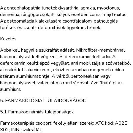
Az encephalopathia tünetei: dysarthria, apraxia, myoclonus,
dementia, rángógörcsök, ill. súlyos esetben coma, majd exitus.
Az osteomalacia kialakulására csontfájdalom, pathologiás
törések és csont- deformitások figyelmeztetnek.
Kezelés
Abba kell hagyni a szukralfát adását. Mikrofilter-membránnal
haemodialysist kell végezni, és deferoxamint kell adni. A
deferoxamin kelátképző vegyület, ami mobilizálja a szövetekből
a lerakódott alumíniumot, eközben azonban megemelkedik a
szérum alumíniumszintje. A vérből peritonealisan vagy
haemodialysissel, valamint mikrofiltrációval távolítható el az
alumínium.
5. FARMAKOLÓGIAI TULAJDONSÁGOK
5.1 Farmakodinámiás tulajdonságok
Farmakoterápiás csoport: fekély elleni szerek; ATC kód: A02B
X02; INN: szukralfát.