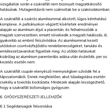
vizsgálatok során a szukralfát nem bizonyult magzatkárosító
hatásúnak. Mutagenitásról nem számoltak be a szakirodalomban.
A szukralfát a szukróz alumíniummal alkotott, lúgos kémhatású
komplexe. A patkányokon végzett kísérletek eredményei
alapján az alumínium átjut a placentán, és felhalmozódik a
magzati szervezetben; emiatt növekedik a magzati halálozás, ill.
gyakoribb az embrió felszívódása. Az alumíniummal kezelt
utódokon csontvázfejlődési rendellenességeket, tanulási és
emlékezetzavarokat figyeltek meg. Az utóbbi hatásokat
kizárólag az alumínium parenterális adása után észlelték, per os
kezelés esetén nem.
A szukralfát csupán elenyésző mennyiségben szívódik fel a
tápcsatornából. Ennek megfelelően, akut túladagolása esetén
csekély a toxicitás kockázata. Mindezek alapján leszögezhető,
hogy a szukralfát biztonságos gyógyszer.
6. GYÓGYSZERÉSZETI JELLEMZŐK
6.1 Segédanyagok felsorolása