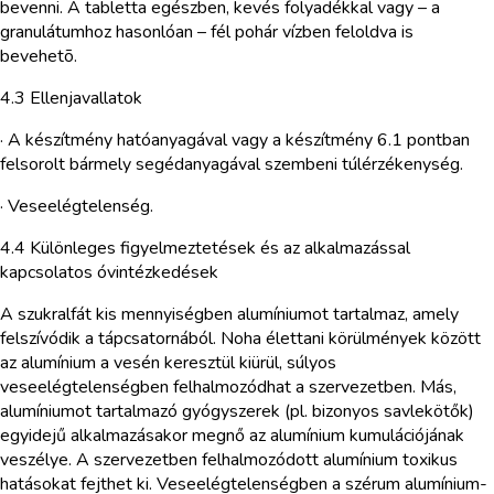
bevenni. A tabletta egészben, kevés folyadékkal vagy – a
granulátumhoz hasonlóan – fél pohár vízben feloldva is
bevehetõ.
4.3 Ellenjavallatok
· A készítmény hatóanyagával vagy a készítmény 6.1 pontban
felsorolt bármely segédanyagával szembeni túlérzékenység.
· Veseelégtelenség.
4.4 Különleges figyelmeztetések és az alkalmazással
kapcsolatos óvintézkedések
A szukralfát kis mennyiségben alumíniumot tartalmaz, amely
felszívódik a tápcsatornából. Noha élettani körülmények között
az alumínium a vesén keresztül kiürül, súlyos
veseelégtelenségben felhalmozódhat a szervezetben. Más,
alumíniumot tartalmazó gyógyszerek (pl. bizonyos savlekötők)
egyidejű alkalmazásakor megnő az alumínium kumulációjának
veszélye. A szervezetben felhalmozódott alumínium toxikus
hatásokat fejthet ki. Veseelégtelenségben a szérum alumínium-