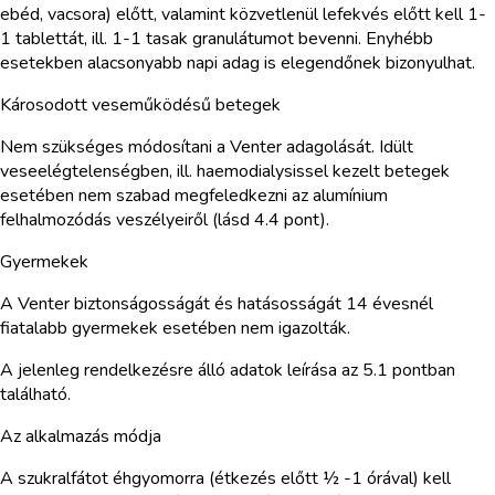
ebéd, vacsora) előtt, valamint közvetlenül lefekvés előtt kell 1-
1 tablettát, ill. 1-1 tasak granulátumot bevenni. Enyhébb
esetekben alacsonyabb napi adag is elegendőnek bizonyulhat.
Károsodott veseműködésű betegek
Nem szükséges módosítani a Venter adagolását. Idült
veseelégtelenségben, ill. haemodialysissel kezelt betegek
esetében nem szabad megfeledkezni az alumínium
felhalmozódás veszélyeiről (lásd 4.4 pont).
Gyermekek
A Venter biztonságosságát és hatásosságát 14 évesnél
fiatalabb gyermekek esetében nem igazolták.
A jelenleg rendelkezésre álló adatok leírása az 5.1 pontban
található.
Az alkalmazás módja
A szukralfátot éhgyomorra (étkezés előtt ½ -1 órával) kell