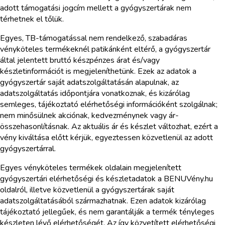
adott támogatási jogcím mellett a gyógyszertárak nem
térhetnek el tőlük.
Egyes, TB-támogatással nem rendelkező, szabadáras
vényköteles termékeknél patikánként eltérő, a gyógyszertár
által jelentett bruttó készpénzes árat és/vagy
készletinformációt is megjeleníthetünk. Ezek az adatok a
gyógyszertár saját adatszolgáltatásán alapulnak, az
adatszolgáltatás időpontjára vonatkoznak, és kizárólag
semleges, tájékoztató elérhetőségi információként szolgálnak;
nem minősülnek akciónak, kedvezménynek vagy ár-
összehasonlításnak. Az aktuális ár és készlet változhat, ezért a
vény kiváltása előtt kérjük, egyeztessen közvetlenül az adott
gyógyszertárral.
Egyes vényköteles termékek oldalain megjelenített
gyógyszertári elérhetőségi és készletadatok a BENUVény.hu
oldalról, illetve közvetlenül a gyógyszertárak saját
adatszolgáltatásából származhatnak. Ezen adatok kizárólag
tájékoztató jellegűek, és nem garantálják a termék tényleges
készleten lévő elérhetőségét. Az így közvetített elérhetőségi