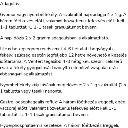
Adagolás
Gyomor vagy nyombélfekély: A szukralfát napi adagja 4 x 1 g. A
három főétkezés előtt, valamint közvetlenül lefekvés előtt kell
1-1 tablettát, ill. 1-1 tasak granulátumot bevenni.
A napi dózis 2 x 2 gramm adagolásban is alkalmazható.
Ulcus betegségben rendszerint 4-6 hét alatt begyógyul a
fekély; szükség esetén legfeljebb 12 hétre növelhető a kezelés
időtartama. A Ventert legalább 4-8 hétig kell szedni, célszerű
csak a fekély gyógyulását bizonyító ellenőrző vizsgálat után
abbahagyni az alkalmazást.
Nyombélfekély kiújulásának megelőzése: 2 x 1 g szukralfát (2 x
1 tabletta vagy tasak) naponta.
Gastro-oesophagealis reflux: A három főétkezés (reggeli, ebéd,
vacsora) előtt, valamint közvetlenül lefekvés előtt kell 1-1
tablettát, ill. 1-1 tasak granulátumot bevenni.
Hyperphosphataemia kezelése: A három főétkezés (reggeli,