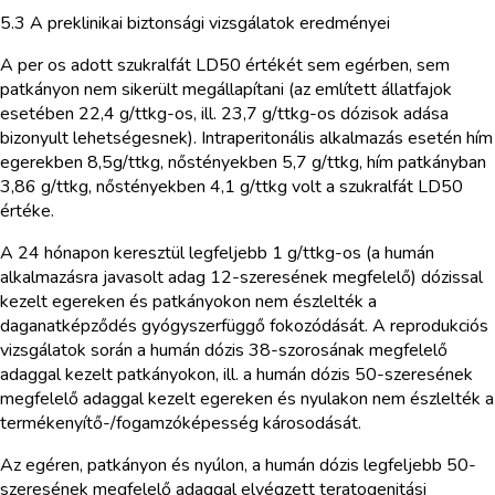
5.3 A preklinikai biztonsági vizsgálatok eredményei
A per os adott szukralfát LD50 értékét sem egérben, sem
patkányon nem sikerült megállapítani (az említett állatfajok
esetében 22,4 g/ttkg-os, ill. 23,7 g/ttkg-os dózisok adása
bizonyult lehetségesnek). Intraperitonális alkalmazás esetén hím
egerekben 8,5g/ttkg, nőstényekben 5,7 g/ttkg, hím patkányban
3,86 g/ttkg, nőstényekben 4,1 g/ttkg volt a szukralfát LD50
értéke.
A 24 hónapon keresztül legfeljebb 1 g/ttkg-os (a humán
alkalmazásra javasolt adag 12-szeresének megfelelő) dózissal
kezelt egereken és patkányokon nem észlelték a
daganatképződés gyógyszerfüggő fokozódását. A reprodukciós
vizsgálatok során a humán dózis 38-szorosának megfelelő
adaggal kezelt patkányokon, ill. a humán dózis 50-szeresének
megfelelő adaggal kezelt egereken és nyulakon nem észlelték a
termékenyítő-/fogamzóképesség károsodását.
Az egéren, patkányon és nyúlon, a humán dózis legfeljebb 50-
szeresének megfelelő adaggal elvégzett teratogenitási