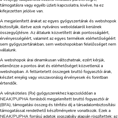
támogatásra vagy egyéb üzleti kapcsolatra, kivéve, ha ez
kifejezetten jelölve van.
A megjelenített árakat az egyes gyógyszertárak és webshopok
biztosítják, illetve azok nyilvános weboldalairól kerülnek
összegyűjtésre. Az általunk közvetített árak pontosságáért,
érvényességéért, valamint az egyes termékek elérhetőségéért
sem gyógyszertárakban, sem webshopokban felelősséget nem
vállalunk.
A webshopok árai dinamikusan változhatnak, ezért kérjük,
ellenőrizze a pontos árat és elérhetőséget közvetlenül a
webshopban. A feltüntetett összegek bruttó fogyasztói árak,
készlet erejéig vagy visszavonásig érvényesek és forintban
értendők.
A vényköteles (Rx) gyógyszerekhez kapcsolódóan a
NEAK/PUPHA forrásból megjelenített bruttó fogyasztói ár
(BFA), támogatási összeg és térítési díj a társadalombiztosítási
támogatással rendelhető készítményekre vonatkozik. Ezek a
NEAK/PUPHA forrású adatok jogszabály alapján rögzítettek; az