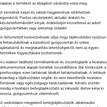
napban a terméket az átlagáron vásárolta volna meg.
A termékek képei és valódi megjelenésük eltérhetnek
egymástól. Pontos részletekért, aktuális árakért és
készletinformációért kérjük, érdeklődjön közvetlenül az adott
gyógyszertárban vagy webshop oldalán!
A feltüntetett kedvezmények célja, hogy tájékoztatást nyújtson
a felhasználóknak a különböző gyógyszertári és online
ajánlatokról és megtakarítási lehetőségekről, nem az egyes
termékek fogyasztására ösztönöznek.
Az oldalon található termékleírások és összefoglalók a hivatalos
dokumentumok alapján kerültek összeállításra. Bár törekszünk a
pontosságra, ezen tartalmak hibákat tartalmazhatnak. A leírások
kizárólag a tájékozódást segítik, és nem tekinthetők hivatalos
forrásnak vagy egészségügyi tanácsadásnak. Kérdés esetén
mindig a hivatalos betegtájékoztató az irányadó, illetve kérje ki
orvosa, gyógyszerésze véleményét.
A weboldalon megjelenő betegtájékoztatók, alkalmazási