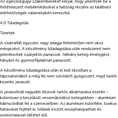
Az egészségügyi szakembereket kérjük, hogy jelentsék be a
feltételezett mellékhatásokat a hatóság részére az található
elérhetőségek valamelyikén keresztül.
4.9 Túladagolás
Tünetek
A szukralfát egyszeri, nagy adagja feltehetően nem okoz
mérgezést. A készítmény túladagolása után rendszerint nem
jelentkeztek szubjektív panaszok. Néhány beteg émelygést,
hányást és gyomorfájdalmat panaszolt.
A készítmény túladagolása után el kell távolítani a
tápcsatornából a még fel nem szívódott gyógyszert, majd tüneti
kezelés javasolt.
A javasoltnál nagyobb dózisok tartós alkalmazása esetén –
különösen a beszűkült veseműködésű betegekben – alumínium
halmozódhat fel a szervezetben. Az alumínium különféle, toxikus
hatásokat fejthet ki, többek között encephalopathiat és
osteomalaciat idézhet elő.