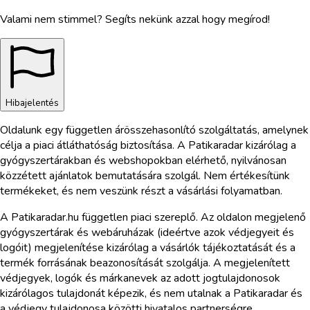
Valami nem stimmel? Segíts nekünk azzal hogy megírod!
Hibajelentés
Oldalunk egy független árösszehasonlító szolgáltatás, amelynek
célja a piaci átláthatóság biztosítása. A Patikaradar kizárólag a
gyógyszertárakban és webshopokban elérhető, nyilvánosan
közzétett ajánlatok bemutatására szolgál. Nem értékesítünk
termékeket, és nem veszünk részt a vásárlási folyamatban.
A Patikaradar.hu független piaci szereplő. Az oldalon megjelenő
gyógyszertárak és webáruházak (ideértve azok védjegyeit és
logóit) megjelenítése kizárólag a vásárlók tájékoztatását és a
termék forrásának beazonosítását szolgálja. A megjelenített
védjegyek, logók és márkanevek az adott jogtulajdonosok
kizárólagos tulajdonát képezik, és nem utalnak a Patikaradar és
a védjegy tulajdonosa közötti hivatalos partnerségre,