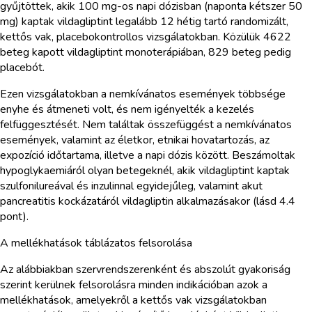
gyűjtöttek, akik 100 mg-os napi dózisban (naponta kétszer 50
mg) kaptak vildagliptint legalább 12 hétig tartó randomizált,
kettős vak, placebokontrollos vizsgálatokban. Közülük 4622
beteg kapott vildagliptint monoterápiában, 829 beteg pedig
placebót.
Ezen vizsgálatokban a nemkívánatos események többsége
enyhe és átmeneti volt, és nem igényelték a kezelés
felfüggesztését. Nem találtak összefüggést a nemkívánatos
események, valamint az életkor, etnikai hovatartozás, az
expozíció időtartama, illetve a napi dózis között. Beszámoltak
hypoglykaemiáról olyan betegeknél, akik vildagliptint kaptak
szulfonilureával és inzulinnal egyidejűleg, valamint akut
pancreatitis kockázatáról vildagliptin alkalmazásakor (lásd 4.4
pont).
A mellékhatások táblázatos felsorolása
Az alábbiakban szervrendszerenként és abszolút gyakoriság
szerint kerülnek felsorolásra minden indikációban azok a
mellékhatások, amelyekről a kettős vak vizsgálatokban