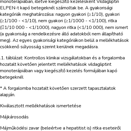
monoterápiában, illetve kiegészítő kezelésként Vildagliptin
ELPEN-t kapó betegeknél számoltak be. A gyakorisági
kategóriák meghatározása: nagyon gyakori (≥1/10), gyakori
(≥1/100 - <1/10), nem gyakori (≥1/1000 - <1/100), ritka
(1/10 000 - <1/1000), nagyon ritka (<1/10 000), nem ismert
(a gyakoriság a rendelkezésre álló adatokból nem állapítható
meg). Az egyes gyakorisági kategóriákon belül a mellékhatások
csökkenő súlyosság szerint kerülnek megadásra.
.1. táblázat: Kontrollos klinikai vizsgálatokban és a forgalomba
hozatalt követően jelentett mellékhatások vildagliptint
monoterápiában vagy kiegészítő kezelés formájában kapó
betegeknél
* A forgalomba hozatalt követően szerzett tapasztalatok
alapján.
Kiválasztott mellékhatások ismertetése
Májkárosodás
Májműködési zavar (beleértve a hepatitist is) ritka eseteiről