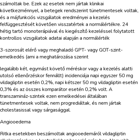
számoltak be. Ezek az esetek nem jártak klinikai
következménnyel, a betegek rendszerint tünetmentesek voltak,
és a májfunkciós vizsgálatok eredményei a kezelés
felfüggesztését követően visszatértek a normálértékre. 24
hétig tartó monoterápiával és kiegészítő kezeléssel folytatott
kontrollos vizsgálatok adatai alapján a normálérték
3-szorosát elérő vagy meghaladó GPT- vagy GOT-szint-
emelkedés (ami a meghatározása szerint
legalább két, egymást követő méréskor vagy a kezelés alatti
utolsó ellenőrzéskor fennállt) incidenciája napi egyszer 50 mg
vildagliptin esetén 0,2%, napi kétszer 50 mg vildagliptin esetén
0,3% és az összes komparátor esetén 0,2% volt. A
transzamináz-szintek ezen emelkedései általában
tünetmentesek voltak, nem progrediáltak, és nem jártak
cholestasissal vagy sárgasággal.
Angiooedema
Ritka esetekben beszámoltak angiooedemáról vildagliptin