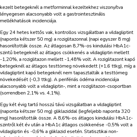
kezelt betegeknél a metforminnal kezeltekhez viszonyítva
lényegesen alacsonyabb volt a gastrointesztinális
mellékhatások incidenciája.
Egy 24 hetes kettős vak, kontrollos vizsgálatban a vildagliptint
(naponta kétszer 50 mg) a roziglitazonnal (napi egyszer 8 mg)
hasonlították össze. Az átlagosan 8,7%-os kiindulási HbA1c-
szintű betegeknél az átlagos csökkenés a vildagliptin mellett
-1,20%, a roziglitazon mellett -1,48% volt. A roziglitazont kapó
betegeknél az átlagos testtömeg növekedett (+1,6 ttkg), míg a
vildagliptint kapó betegeknél nem tapasztalták a testtömeg
növekedését (-0,3 ttkg). A perifériás ödéma incidenciája
alacsonyabb volt a vildagliptin-, mint a roziglitazon-csoportban
(sorrendben 2,1% vs. 4,1%).
Egy két évig tartó hosszú távú vizsgálatban a vildagliptint
(naponta kétszer 50 mg) gliklaziddal (legfeljebb naponta 320
mg) hasonlították össze. A 8,6%-os átlagos kiindulási HbA1c-
szintről két év után a HbA1c átlagos csökkenése -0,5% volt a
vildagliptin és -0,6% a gliklazid esetén. Statisztikai non-