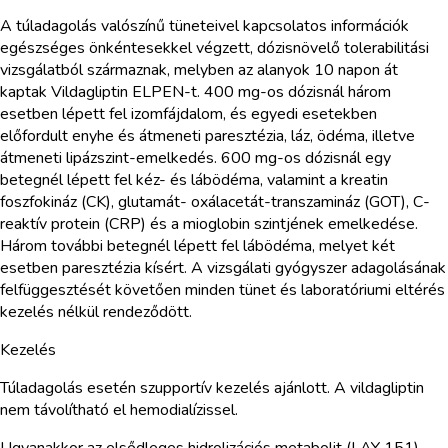
A túladagolás valószínű tüneteivel kapcsolatos információk
egészséges önkéntesekkel végzett, dózisnövelő tolerabilitási
vizsgálatból származnak, melyben az alanyok 10 napon át
kaptak Vildagliptin ELPEN-t. 400 mg-os dózisnál három
esetben lépett fel izomfájdalom, és egyedi esetekben
előfordult enyhe és átmeneti paresztézia, láz, ödéma, illetve
átmeneti lipázszint-emelkedés. 600 mg-os dózisnál egy
betegnél lépett fel kéz- és lábödéma, valamint a kreatin
foszfokináz (CK), glutamát- oxálacetát-transzamináz (GOT), C-
reaktív protein (CRP) és a mioglobin szintjének emelkedése.
Három további betegnél lépett fel lábödéma, melyet két
esetben paresztézia kísért. A vizsgálati gyógyszer adagolásának
felfüggesztését követően minden tünet és laboratóriumi eltérés
kezelés nélkül rendeződött.
Kezelés
Túladagolás esetén szupportív kezelés ajánlott. A vildagliptin
nem távolítható el hemodialízissel.
Ugyanakkor az elsődleges hidrolizációs metabolit (LAY 151)