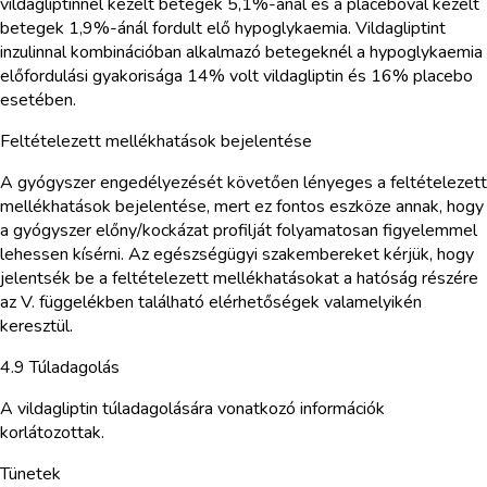
vildagliptinnel kezelt betegek 5,1%-ánál és a placebóval kezelt
betegek 1,9%-ánál fordult elő hypoglykaemia. Vildagliptint
inzulinnal kombinációban alkalmazó betegeknél a hypoglykaemia
előfordulási gyakorisága 14% volt vildagliptin és 16% placebo
esetében.
Feltételezett mellékhatások bejelentése
A gyógyszer engedélyezését követően lényeges a feltételezett
mellékhatások bejelentése, mert ez fontos eszköze annak, hogy
a gyógyszer előny/kockázat profilját folyamatosan figyelemmel
lehessen kísérni. Az egészségügyi szakembereket kérjük, hogy
jelentsék be a feltételezett mellékhatásokat a hatóság részére
az V. függelékben található elérhetőségek valamelyikén
keresztül.
4.9 Túladagolás
A vildagliptin túladagolására vonatkozó információk
korlátozottak.
Tünetek