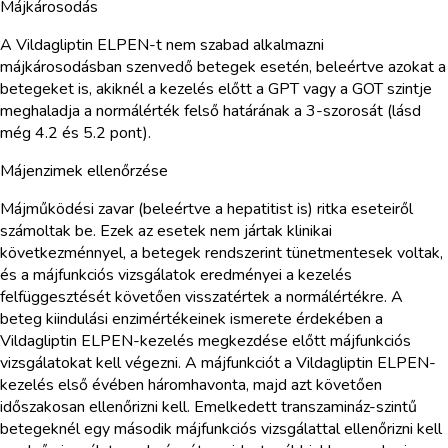
Májkárosodás
A Vildagliptin ELPEN-t nem szabad alkalmazni
májkárosodásban szenvedő betegek esetén, beleértve azokat a
betegeket is, akiknél a kezelés előtt a GPT vagy a GOT szintje
meghaladja a normálérték felső határának a 3-szorosát (lásd
még 4.2 és 5.2 pont).
Májenzimek ellenőrzése
Májműködési zavar (beleértve a hepatitist is) ritka eseteiről
számoltak be. Ezek az esetek nem jártak klinikai
következménnyel, a betegek rendszerint tünetmentesek voltak,
és a májfunkciós vizsgálatok eredményei a kezelés
felfüggesztését követően visszatértek a normálértékre. A
beteg kiindulási enzimértékeinek ismerete érdekében a
Vildagliptin ELPEN-kezelés megkezdése előtt májfunkciós
vizsgálatokat kell végezni. A májfunkciót a Vildagliptin ELPEN-
kezelés első évében háromhavonta, majd azt követően
időszakosan ellenőrizni kell. Emelkedett transzamináz-szintű
betegeknél egy második májfunkciós vizsgálattal ellenőrizni kell