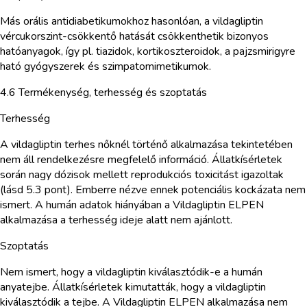
Más orális antidiabetikumokhoz hasonlóan, a vildagliptin
vércukorszint-csökkentő hatását csökkenthetik bizonyos
hatóanyagok, így pl. tiazidok, kortikoszteroidok, a pajzsmirigyre
ható gyógyszerek és szimpatomimetikumok.
4.6 Termékenység, terhesség és szoptatás
Terhesség
A vildagliptin terhes nőknél történő alkalmazása tekintetében
nem áll rendelkezésre megfelelő információ. Állatkísérletek
során nagy dózisok mellett reprodukciós toxicitást igazoltak
(lásd 5.3 pont). Emberre nézve ennek potenciális kockázata nem
ismert. A humán adatok hiányában a Vildagliptin ELPEN
alkalmazása a terhesség ideje alatt nem ajánlott.
Szoptatás
Nem ismert, hogy a vildagliptin kiválasztódik-e a humán
anyatejbe. Állatkísérletek kimutatták, hogy a vildagliptin
kiválasztódik a tejbe. A Vildagliptin ELPEN alkalmazása nem