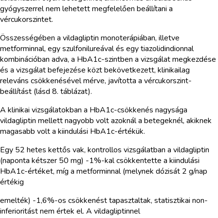
gyógyszerrel nem lehetett megfelelően beállítani a
vércukorszintet.
Összességében a vildagliptin monoterápiában, illetve
metforminnal, egy szulfonilureával és egy tiazolidindionnal
kombinációban adva, a HbA1c-szintben a vizsgálat megkezdése
és a vizsgálat befejezése közt bekövetkezett, klinikailag
releváns csökkenésével mérve, javította a vércukorszint-
beállítást (lásd 8. táblázat).
A klinikai vizsgálatokban a HbA1c-csökkenés nagysága
vildagliptin mellett nagyobb volt azoknál a betegeknél, akiknek
magasabb volt a kiindulási HbA1c-értékük.
Egy 52 hetes kettős vak, kontrollos vizsgálatban a vildagliptin
(naponta kétszer 50 mg) -1%-kal csökkentette a kiindulási
HbA1c-értéket, míg a metforminnal (melynek dózisát 2 g/nap
értékig
emelték) -1,6%-os csökkenést tapasztaltak, statisztikai non-
inferioritást nem értek el. A vildagliptinnel