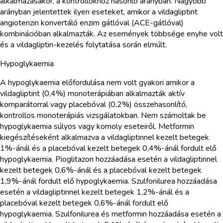
alkalmazásakor, a kontrollokhoz hasonló arányban. Nagyobb
arányban jelentettek ilyen eseteket, amikor a vildagliptint
angiotenzin konvertáló enzim gátlóval (ACE-gátlóval)
kombinációban alkalmazták. Az események többsége enyhe volt
és a vildagliptin-kezelés folytatása során elmúlt.
Hypoglykaemia
A hypoglykaemia előfordulása nem volt gyakori amikor a
vildagliptint (0,4%) monoterápiában alkalmazták aktív
komparátorral vagy placebóval (0,2%) összehasonlító,
kontrollos monoterápiás vizsgálatokban. Nem számoltak be
hypoglykaemia súlyos vagy komoly eseteiről. Metformin
kiegészítéseként alkalmazva a vildagliptinnel kezelt betegek
1%-ánál és a placebóval kezelt betegek 0,4%-ánál fordult elő
hypoglykaemia. Pioglitazon hozzáadása esetén a vildagliptinnel
kezelt betegek 0,6%-ánál és a placebóval kezelt betegek
1,9%-ánál fordult elő hypoglykaemia. Szulfonilurea hozzáadása
esetén a vildagliptinnel kezelt betegek 1,2%-ánál és a
placebóval kezelt betegek 0,6%-ánál fordult elő
hypoglykaemia. Szulfonilurea és metformin hozzáadása esetén a