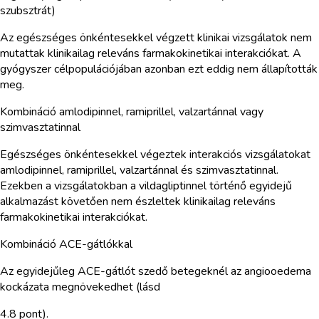
szubsztrát)
Az egészséges önkéntesekkel végzett klinikai vizsgálatok nem
mutattak klinikailag releváns farmakokinetikai interakciókat. A
gyógyszer célpopulációjában azonban ezt eddig nem állapították
meg.
Kombináció amlodipinnel, ramiprillel, valzartánnal vagy
szimvasztatinnal
Egészséges önkéntesekkel végeztek interakciós vizsgálatokat
amlodipinnel, ramiprillel, valzartánnal és szimvasztatinnal.
Ezekben a vizsgálatokban a vildagliptinnel történő egyidejű
alkalmazást követően nem észleltek klinikailag releváns
farmakokinetikai interakciókat.
Kombináció ACE-gátlókkal
Az egyidejűleg ACE-gátlót szedő betegeknél az angiooedema
kockázata megnövekedhet (lásd
4.8 pont).