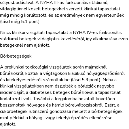
súlyosbodásával. A NYHA III-as funkcionális stádiumú,
vildagliptinnel kezelt betegekkel szerzett klinikai tapasztalat
még mindig korlátozott, és az eredmények nem egyértelműek
(lásd még 5.1 pont).
Nincs klinikai vizsgálati tapasztalat a NYHA IV-es funkcionális
stádiumú betegek vildagliptin-kezeléséről, így alkalmazása ezen
betegeknél nem ajánlott.
Bőrbetegségek
A preklinikai toxikológiai vizsgálatok során majmoknál
bőrléziókról, köztük a végtagokon kialakuló hólyagképződésről
és kifekélyesedésről számoltak be (lásd 5.3 pont). Noha a
klinikai vizsgálatokban nem észlelték a bőrléziók nagyobb
incidenciáját, a diabeteses betegek bőrlézióival a tapasztalat
korlátozott volt. Továbbá a forgalomba hozatalt követően
beszámoltak hólyagos és hámló bőrelváltozásokról. Ezért, a
cukorbetegek rutinszerű gondozása mellett a bőrbetegségek,
mint például a hólyag- vagy fekélyképződés ellenőrzése
ajánlott.