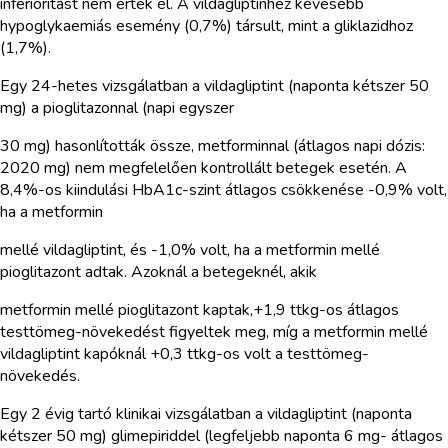
inferioritást nem értek el. A vildagliptinhez kevesebb
hypoglykaemiás esemény (0,7%) társult, mint a gliklazidhoz
(1,7%).
Egy 24-hetes vizsgálatban a vildagliptint (naponta kétszer 50
mg) a pioglitazonnal (napi egyszer
30 mg) hasonlították össze, metforminnal (átlagos napi dózis:
2020 mg) nem megfelelően kontrollált betegek esetén. A
8,4%-os kiindulási HbA1c-szint átlagos csökkenése -0,9% volt,
ha a metformin
mellé vildagliptint, és -1,0% volt, ha a metformin mellé
pioglitazont adtak. Azoknál a betegeknél, akik
metformin mellé pioglitazont kaptak,+1,9 ttkg-os átlagos
testtömeg-növekedést figyeltek meg, míg a metformin mellé
vildagliptint kapóknál +0,3 ttkg-os volt a testtömeg-
növekedés.
Egy 2 évig tartó klinikai vizsgálatban a vildagliptint (naponta
kétszer 50 mg) glimepiriddel (legfeljebb naponta 6 mg- átlagos