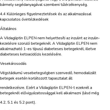
bármely segédanyagával szembeni túlérzékenység.
4.4 Különleges figyelmeztetések és az alkalmazással
kapcsolatos óvintézkedések
Általános
A Vildagliptin ELPEN nem helyettesíti az inzulint az inzulin-
kezelésre szoruló betegeknél. A Vildagliptin ELPEN nem
alkalmazható 1-es típusú diabeteses betegeknél, illetve
diabeteses ketoacidózis kezelésére.
Vesekárosodás
Végstádiumú vesebetegségben szenvedő, hemodializált
betegek esetén korlátozott tapasztalat áll
rendelkezésre. Ezért a Vildagliptin ELPEN-t ezeknél a
betegeknél elővigyázatossággal kell alkalmazni (lásd még
4.2, 5.1 és 5.2 pont).