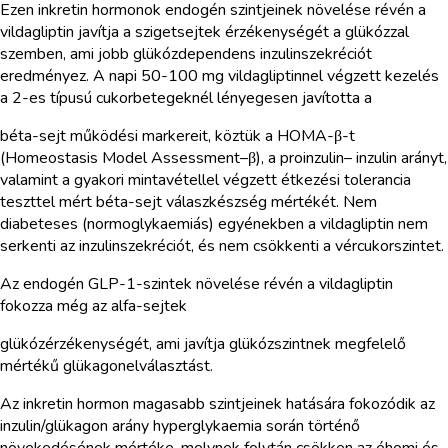
Ezen inkretin hormonok endogén szintjeinek növelése révén a
vildagliptin javítja a szigetsejtek érzékenységét a glükózzal
szemben, ami jobb glükózdependens inzulinszekréciót
eredményez. A napi 50-100 mg vildagliptinnel végzett kezelés
a 2-es típusú cukorbetegeknél lényegesen javította a
béta-sejt működési markereit, köztük a HOMA-β-t
(Homeostasis Model Assessment–β), a proinzulin– inzulin arányt,
valamint a gyakori mintavétellel végzett étkezési tolerancia
teszttel mért béta-sejt válaszkészség mértékét. Nem
diabeteses (normoglykaemiás) egyénekben a vildagliptin nem
serkenti az inzulinszekréciót, és nem csökkenti a vércukorszintet.
Az endogén GLP-1-szintek növelése révén a vildagliptin
fokozza még az alfa-sejtek
glükózérzékenységét, ami javítja glükózszintnek megfelelő
mértékű glükagonelválasztást.
Az inkretin hormon magasabb szintjeinek hatására fokozódik az
inzulin/glükagon arány hyperglykaemia során történő
növekedésének mértéke, melynek folytán csökken az éhomi és