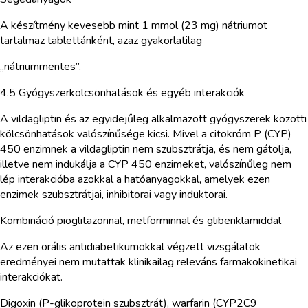
A készítmény kevesebb mint 1 mmol (23 mg) nátriumot
tartalmaz tablettánként, azaz gyakorlatilag
„nátriummentes”.
4.5 Gyógyszerkölcsönhatások és egyéb interakciók
A vildagliptin és az egyidejűleg alkalmazott gyógyszerek közötti
kölcsönhatások valószínűsége kicsi. Mivel a citokróm P (CYP)
450 enzimnek a vildagliptin nem szubsztrátja, és nem gátolja,
illetve nem indukálja a CYP 450 enzimeket, valószínűleg nem
lép interakcióba azokkal a hatóanyagokkal, amelyek ezen
enzimek szubsztrátjai, inhibitorai vagy induktorai.
Kombináció pioglitazonnal, metforminnal és glibenklamiddal
Az ezen orális antidiabetikumokkal végzett vizsgálatok
eredményei nem mutattak klinikailag releváns farmakokinetikai
interakciókat.
Digoxin (P-glikoprotein szubsztrát), warfarin (CYP2C9