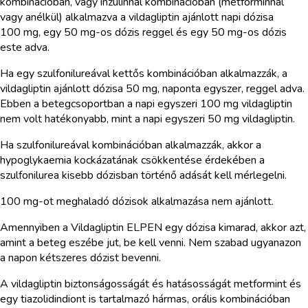
kombinációban, vagy inzulinnal kombinációban (metforminnal
vagy anélkül) alkalmazva a vildagliptin ajánlott napi dózisa
100 mg, egy 50 mg-os dózis reggel és egy 50 mg-os dózis
este adva.
Ha egy szulfonilureával kettős kombinációban alkalmazzák, a
vildagliptin ajánlott dózisa 50 mg, naponta egyszer, reggel adva.
Ebben a betegcsoportban a napi egyszeri 100 mg vildagliptin
nem volt hatékonyabb, mint a napi egyszeri 50 mg vildagliptin.
Ha szulfonilureával kombinációban alkalmazzák, akkor a
hypoglykaemia kockázatának csökkentése érdekében a
szulfonilurea kisebb dózisban történő adását kell mérlegelni.
100 mg-ot meghaladó dózisok alkalmazása nem ajánlott.
Amennyiben a Vildagliptin ELPEN egy dózisa kimarad, akkor azt,
amint a beteg eszébe jut, be kell venni. Nem szabad ugyanazon
a napon kétszeres dózist bevenni.
A vildagliptin biztonságosságát és hatásosságát metformint és
egy tiazolidindiont is tartalmazó hármas, orális kombinációban