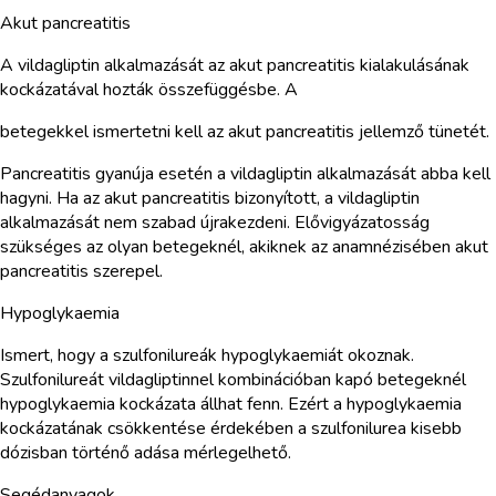
Akut pancreatitis
A vildagliptin alkalmazását az akut pancreatitis kialakulásának
kockázatával hozták összefüggésbe. A
betegekkel ismertetni kell az akut pancreatitis jellemző tünetét.
Pancreatitis gyanúja esetén a vildagliptin alkalmazását abba kell
hagyni. Ha az akut pancreatitis bizonyított, a vildagliptin
alkalmazását nem szabad újrakezdeni. Elővigyázatosság
szükséges az olyan betegeknél, akiknek az anamnézisében akut
pancreatitis szerepel.
Hypoglykaemia
Ismert, hogy a szulfonilureák hypoglykaemiát okoznak.
Szulfonilureát vildagliptinnel kombinációban kapó betegeknél
hypoglykaemia kockázata állhat fenn. Ezért a hypoglykaemia
kockázatának csökkentése érdekében a szulfonilurea kisebb
dózisban történő adása mérlegelhető.
Segédanyagok