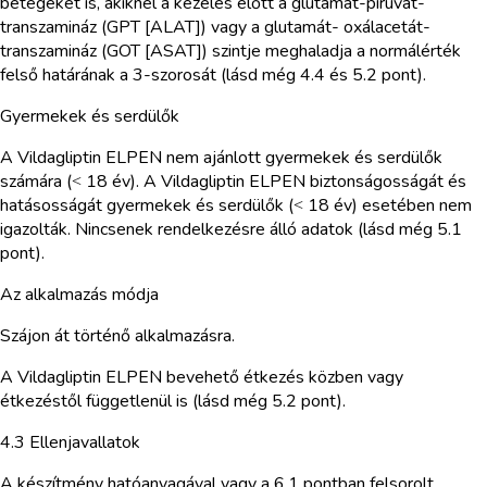
betegeket is, akiknél a kezelés előtt a glutamát-piruvát-
transzamináz (GPT [ALAT]) vagy a glutamát- oxálacetát-
transzamináz (GOT [ASAT]) szintje meghaladja a normálérték
felső határának a 3-szorosát (lásd még 4.4 és 5.2 pont).
Gyermekek és serdülők
A Vildagliptin ELPEN nem ajánlott gyermekek és serdülők
számára (˂ 18 év). A Vildagliptin ELPEN biztonságosságát és
hatásosságát gyermekek és serdülők (˂ 18 év) esetében nem
igazolták. Nincsenek rendelkezésre álló adatok (lásd még 5.1
pont).
Az alkalmazás módja
Szájon át történő alkalmazásra.
A Vildagliptin ELPEN bevehető étkezés közben vagy
étkezéstől függetlenül is (lásd még 5.2 pont).
4.3 Ellenjavallatok
A készítmény hatóanyagával vagy a 6.1 pontban felsorolt