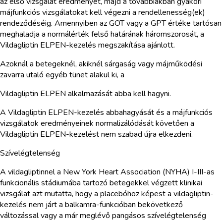
az első vizsgálat eredményét, majd a továbbiakban gyakori
májfunkciós vizsgálatokat kell végezni a rendellenesség(ek)
rendeződéséig. Amennyiben az GOT vagy a GPT értéke tartósan
meghaladja a normálérték felső határának háromszorosát, a
Vildagliptin ELPEN-kezelés megszakítása ajánlott.
Azoknál a betegeknél, akiknél sárgaság vagy májműködési
zavarra utaló egyéb tünet alakul ki, a
Vildagliptin ELPEN alkalmazását abba kell hagyni.
A Vildagliptin ELPEN-kezelés abbahagyását és a májfunkciós
vizsgálatok eredményeinek normalizálódását követően a
Vildagliptin ELPEN-kezelést nem szabad újra elkezdeni.
Szívelégtelenség
A vildagliptinnel a New York Heart Association (NYHA) I-III-as
funkcionális stádiumába tartozó betegekkel végzett klinikai
vizsgálat azt mutatta, hogy a placebóhoz képest a vildagliptin-
kezelés nem járt a balkamra-funkcióban bekövetkező
változással vagy a már meglévő pangásos szívelégtelenség