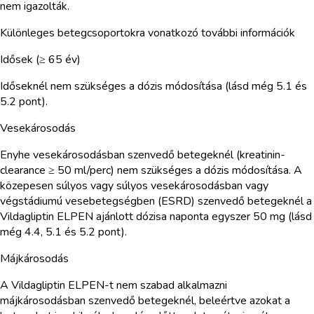
nem igazolták.
Különleges betegcsoportokra vonatkozó további információk
Idősek (≥ 65 év)
Időseknél nem szükséges a dózis módosítása (lásd még 5.1 és
5.2 pont).
Vesekárosodás
Enyhe vesekárosodásban szenvedő betegeknél (kreatinin-
clearance ≥ 50 ml/perc) nem szükséges a dózis módosítása. A
közepesen súlyos vagy súlyos vesekárosodásban vagy
végstádiumú vesebetegségben (ESRD) szenvedő betegeknél a
Vildagliptin ELPEN ajánlott dózisa naponta egyszer 50 mg (lásd
még 4.4, 5.1 és 5.2 pont).
Májkárosodás
A Vildagliptin ELPEN-t nem szabad alkalmazni
májkárosodásban szenvedő betegeknél, beleértve azokat a