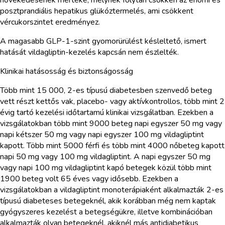
posztprandiális hepatikus glükóztermelés, ami csökkent
vércukorszintet eredményez.
A magasabb GLP-1-szint gyomorürülést késleltető, ismert
hatását vildagliptin-kezelés kapcsán nem észlelték.
Klinikai hatásosság és biztonságosság
Több mint 15 000, 2-es típusú diabetesben szenvedő beteg
vett részt kettős vak, placebo- vagy aktívkontrollos, több mint 2
évig tartó kezelési időtartamú klinikai vizsgálatban. Ezekben a
vizsgálatokban több mint 9000 beteg napi egyszer 50 mg vagy
napi kétszer 50 mg vagy napi egyszer 100 mg vildagliptint
kapott. Több mint 5000 férfi és több mint 4000 nőbeteg kapott
napi 50 mg vagy 100 mg vildagliptint. A napi egyszer 50 mg
vagy napi 100 mg vildagliptint kapó betegek közül több mint
1900 beteg volt 65 éves vagy idősebb. Ezekben a
vizsgálatokban a vildagliptint monoterápiaként alkalmazták 2-es
típusú diabeteses betegeknél, akik korábban még nem kaptak
gyógyszeres kezelést a betegségükre, illetve kombinációban
alkalmazták olyan betegeknél, akiknél más antidiabetikus