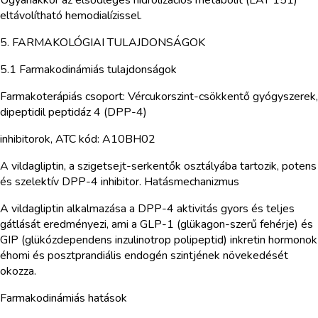
eltávolítható hemodialízissel.
5. FARMAKOLÓGIAI TULAJDONSÁGOK
5.1 Farmakodinámiás tulajdonságok
Farmakoterápiás csoport: Vércukorszint-csökkentő gyógyszerek,
dipeptidil peptidáz 4 (DPP-4)
inhibitorok, ATC kód: A10BH02
A vildagliptin, a szigetsejt-serkentők osztályába tartozik, potens
és szelektív DPP-4 inhibitor. Hatásmechanizmus
A vildagliptin alkalmazása a DPP-4 aktivitás gyors és teljes
gátlását eredményezi, ami a GLP-1 (glükagon-szerű fehérje) és
GIP (glükózdependens inzulinotrop polipeptid) inkretin hormonok
éhomi és posztprandiális endogén szintjének növekedését
okozza.
Farmakodinámiás hatások