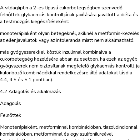
A vildagliptin a 2-es típusú cukorbetegségben szenvedő
felnőttek glykaemiás kontrolljának javítására javallott a diéta és
a testmozgás kiegészítéseként:
monoterápiaként olyan betegeknél, akiknél a metformin-kezelés
az ellenjavallatok vagy az intolerancia miatt nem alkalmazható.
más gyógyszerekkel, köztük inzulinnal kombinálva a
cukorbetegség kezelésére abban az esetben, ha ezek az egyéb
gyógyszerek nem biztosítanak megfelelő glykaemiás kontrollt (a
különböző kombinációkkal rendelkezésre álló adatokat lásd a
4.4, 4.5 és 5.1 pontban).
4.2 Adagolás és alkalmazás
Adagolás
Felnőttek
Monoterápiaként, metforminnal kombinációban, tiazolidindionnal
kombinációban, metforminnal és egy szulfonilureával