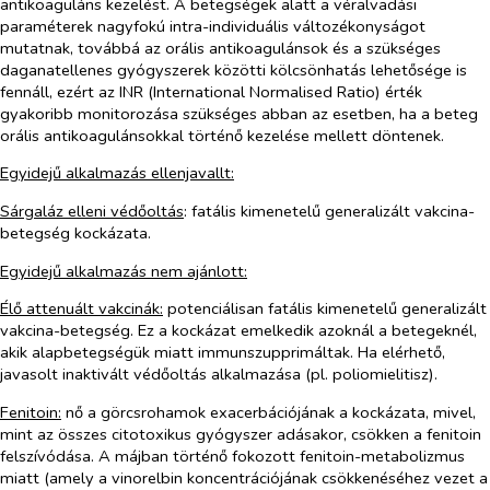
antikoaguláns kezelést. A betegségek alatt a véralvadási
paraméterek nagyfokú intra-individuális változékonyságot
mutatnak, továbbá az orális antikoagulánsok és a szükséges
daganatellenes gyógyszerek közötti kölcsönhatás lehetősége is
fennáll, ezért az INR (International Normalised Ratio) érték
gyakoribb monitorozása szükséges abban az esetben, ha a beteg
orális antikoagulánsokkal történő kezelése mellett döntenek.
Egyidejű alkalmazás ellenjavallt:
Sárgaláz elleni védőoltás
: fatális kimenetelű generalizált vakcina-
betegség kockázata.
Egyidejű alkalmazás nem ajánlott:
Élő attenuált vakcinák:
potenciálisan fatális kimenetelű generalizált
vakcina-betegség. Ez a kockázat emelkedik azoknál a betegeknél,
akik alapbetegségük miatt immunszupprimáltak. Ha elérhető,
javasolt inaktivált védőoltás alkalmazása (pl. poliomielitisz).
Fenitoin:
nő a görcsrohamok exacerbációjának a kockázata, mivel,
mint az összes citotoxikus gyógyszer adásakor, csökken a fenitoin
felszívódása. A májban történő fokozott fenitoin-metabolizmus
miatt (amely a vinorelbin koncentrációjának csökkenéséhez vezet a