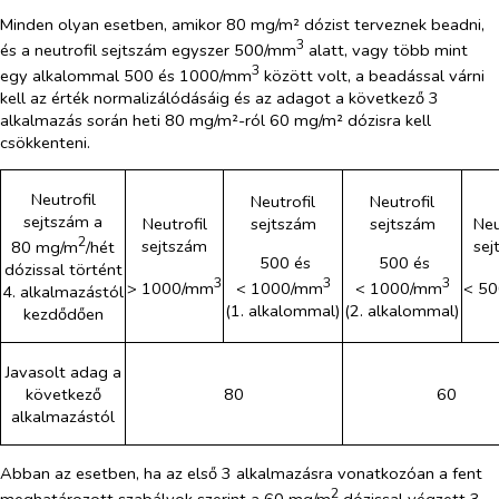
Minden olyan esetben, amikor 80 mg/m² dózist terveznek beadni,
3
és a neutrofil sejtszám egyszer 500/mm
alatt, vagy több mint
3
egy alkalommal 500 és 1000/mm
között volt, a beadással várni
kell az érték normalizálódásáig és az adagot a következő 3
alkalmazás során heti 80 mg/m²-ról 60 mg/m² dózisra kell
csökkenteni.
Neutrofil
Neutrofil
Neutrofil
sejtszám a
Neutrofil
sejtszám
sejtszám
Neu
2
sejtszám
sej
80 mg/m
/hét
500 és
500 és
dózissal történt
3
3
3
> 1000/mm
< 1000/mm
< 1000/mm
< 5
4. alkalmazástól
(1. alkalommal)
(2. alkalommal)
kezdődően
Javasolt adag a
következő
80
60
alkalmazástól
Abban az esetben, ha az első 3 alkalmazásra vonatkozóan a fent
2
meghatározott szabályok szerint a 60 mg/m
dózissal végzett 3