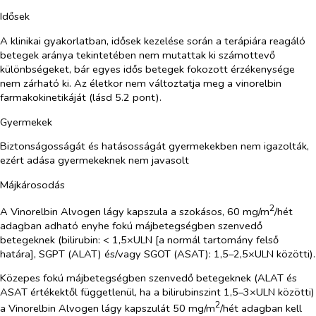
Idősek
A klinikai gyakorlatban, idősek kezelése során a terápiára reagáló
betegek aránya tekintetében nem mutattak ki számottevő
különbségeket, bár egyes idős betegek fokozott érzékenysége
nem zárható ki. Az életkor nem változtatja meg a vinorelbin
farmakokinetikáját (lásd 5.2 pont).
Gyermekek
Biztonságosságát és hatásosságát gyermekekben nem igazolták,
ezért adása gyermekeknek nem javasolt
Májkárosodás
2
A Vinorelbin Alvogen lágy kapszula a szokásos, 60 mg/m
/hét
adagban adható enyhe fokú májbetegségben szenvedő
betegeknek (bilirubin: < 1,5×ULN [a normál tartomány felső
határa], SGPT (ALAT) és/vagy SGOT (ASAT): 1,5–2,5×ULN közötti).
Közepes fokú májbetegségben szenvedő betegeknek (ALAT és
ASAT értékektől függetlenül, ha a bilirubinszint 1,5–3×ULN közötti)
2
a Vinorelbin Alvogen lágy kapszulát 50 mg/m
/hét adagban kell