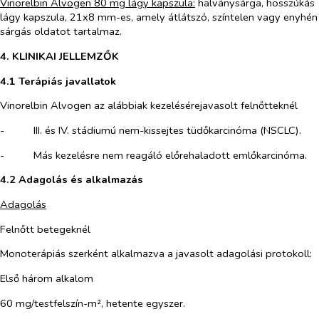
Vinorelbin Alvogen 80 mg lágy kapszula:
halványsárga, hosszúkás
lágy kapszula, 21x8 mm-es, amely átlátszó, színtelen vagy enyhén
sárgás oldatot tartalmaz.
4. KLINIKAI JELLEMZŐK
4.1 Terápiás javallatok
Vinorelbin Alvogen az alábbiak kezelésérejavasolt felnőtteknél
-​
III. és IV. stádiumú nem-kissejtes tüdőkarcinóma (NSCLC).
-​
Más kezelésre nem reagáló előrehaladott emlőkarcinóma.
4.2
Adagolás és alkalmazás
Adagolás
Felnőtt betegeknél
Monoterápiás szerként alkalmazva
a javasolt adagolási protokoll:
Első három alkalom
60 mg/testfelszín-m², hetente egyszer.