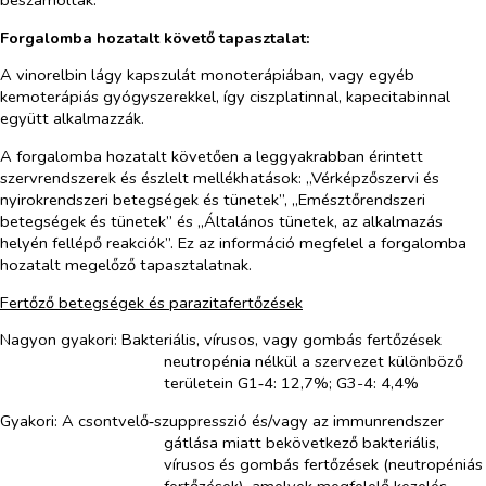
beszámoltak.
Forgalomba hozatalt követő tapasztalat:
A vinorelbin lágy kapszulát monoterápiában, vagy egyéb
kemoterápiás gyógyszerekkel, így ciszplatinnal, kapecitabinnal
együtt alkalmazzák.
A forgalomba hozatalt követően a leggyakrabban érintett
szervrendszerek és észlelt mellékhatások: „Vérképzőszervi és
nyirokrendszeri betegségek és tünetek”, „Emésztőrendszeri
betegségek és tünetek” és „Általános tünetek, az alkalmazás
helyén fellépő reakciók”. Ez az információ megfelel a forgalomba
hozatalt megelőző tapasztalatnak.
Fertőző betegségek és parazitafertőzések
Nagyon gyakori:
Bakteriális, vírusos, vagy gombás fertőzések
neutropénia nélkül a szervezet különböző
területein G1‑4: 12,7%; G3-4: 4,4%
Gyakori:
A csontvelő‑szuppresszió és/vagy az immunrendszer
gátlása miatt bekövetkező bakteriális,
vírusos és gombás fertőzések (neutropéniás