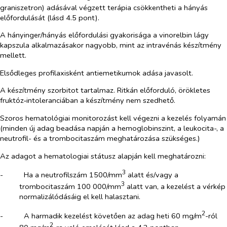
graniszetron) adásával végzett terápia csökkentheti a hányás
előfordulását (lásd 4.5 pont).
A hányinger/hányás előfordulási gyakorisága a vinorelbin lágy
kapszula alkalmazásakor nagyobb, mint az intravénás készítmény
mellett.
Elsődleges profilaxisként antiemetikumok adása javasolt.
A készítmény szorbitot tartalmaz. Ritkán előforduló, örökletes
fruktóz‑intoleranciában a készítmény nem szedhető.
Szoros hematológiai monitorozást kell végezni a kezelés folyamán
(minden új adag beadása napján a hemoglobinszint, a leukocita-, a
neutrofil- és a trombocitaszám meghatározása szükséges.)
Az adagot a hematologiai státusz alapján kell meghatározni:
3
-​
Ha a neutrofilszám 1500/mm
alatt és/vagy a
3
trombocitaszám 100 000/mm
alatt van, a kezelést a vérkép
normalizálódásáig el kell halasztani.
2
-​
A harmadik kezelést követően az adag heti 60 mg/m
-ról
2