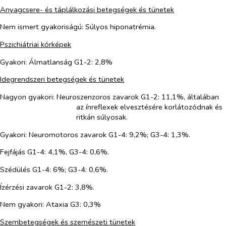
Anyagcsere- és táplálkozási betegségek és tünetek
Nem ismert gyakoriságú:
Súlyos hiponatrémia.
Pszichiátriai kórképek
Gyakori: Álmatlanság G1-2: 2,8%
Idegrendszeri betegségek és tünetek
Nagyon gyakori: Neuroszenzoros zavarok G1-2: 11,1%, általában
az ínreflexek elvesztésére korlátozódnak és
ritkán súlyosak.
Gyakori:
Neuromotoros zavarok G1-4: 9,2%; G3-4: 1,3%.
Fejfájás G1-4: 4,1%, G3-4: 0,6%.
Szédülés G1-4: 6%; G3-4: 0,6%.
Ízérzési zavarok G1-2: 3,8%.
Nem gyakori: Ataxia G3: 0,3%
Szembetegségek és szemészeti tünetek