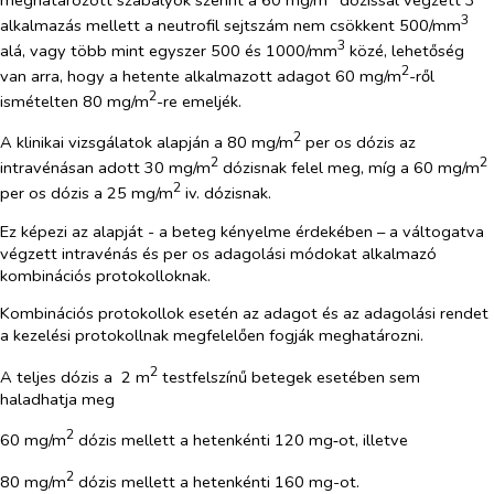
3
alkalmazás mellett a neutrofil sejtszám nem csökkent 500/mm
3
alá, vagy több mint egyszer 500 és 1000/mm
közé, lehetőség
2
van arra, hogy a hetente alkalmazott adagot 60 mg/m
-ről
2
ismételten 80 mg/m
-re emeljék.
2
A klinikai vizsgálatok alapján a 80 mg/m
per os
dózis az
2
2
intravénásan adott 30 mg/m
dózisnak felel meg, míg a 60 mg/m
2
per os
dózis a 25 mg/m
iv. dózisnak.
Ez képezi az alapját - a beteg kényelme érdekében – a váltogatva
végzett intravénás és
per os
adagolási módokat alkalmazó
kombinációs protokolloknak.
Kombinációs protokollok
esetén az adagot és az adagolási rendet
a kezelési protokollnak megfelelően fogják meghatározni.
2
A teljes dózis a 2 m
testfelszínű betegek esetében sem
haladhatja meg
2
60 mg/m
dózis mellett a hetenkénti 120 mg‑ot, illetve
2
80 mg/m
dózis mellett a hetenkénti 160 mg-ot.