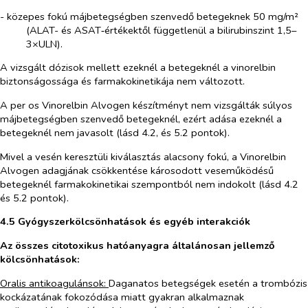
- közepes fokú májbetegségben szenvedő betegeknek 50 mg/m²
(ALAT- és ASAT‑értékektől függetlenül a bilirubinszint 1,5–
3×ULN).
A vizsgált dózisok mellett ezeknél a betegeknél a vinorelbin
biztonságossága és farmakokinetikája nem változott.
A
per os
Vinorelbin Alvogen készítményt nem vizsgálták súlyos
májbetegségben szenvedő betegeknél, ezért adása ezeknél a
betegeknél nem javasolt (lásd 4.2, és 5.2 pontok).
Mivel a vesén keresztüli kiválasztás alacsony fokú, a Vinorelbin
Alvogen adagjának csökkentése károsodott veseműködésű
betegeknél farmakokinetikai szempontból nem indokolt (lásd 4.2
és 5.2 pontok).
4.5 Gyógyszerkölcsönhatások és egyéb interakciók
Az összes citotoxikus hatóanyagra általánosan jellemző
kölcsönhatások:
Oralis antikoagulánsok:
Daganatos betegségek esetén a trombózis
kockázatának fokozódása miatt gyakran alkalmaznak