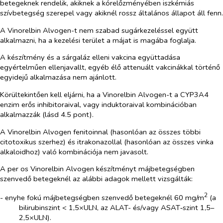
betegeknek rendelik, akiknek a kórelőzményében iszkémiás
szívbetegség szerepel vagy akiknél rossz általános állapot áll fenn.
A Vinorelbin Alvogen-t nem szabad sugárkezeléssel együtt
alkalmazni, ha a kezelési terület a májat is magába foglalja.
A készítmény és a sárgaláz elleni vakcina együttadása
egyértelműen ellenjavallt, egyéb élő attenuált vakcinákkal történő
egyidejű alkalmazása nem ajánlott.
Körültekintően kell eljárni, ha a Vinorelbin Alvogen-t a CYP3A4
enzim erős inhibitoraival, vagy induktoraival kombinációban
alkalmazzák (lásd 4.5 pont).
A Vinorelbin Alvogen fenitoinnal (hasonlóan az összes többi
citotoxikus szerhez) és itrakonazollal (hasonlóan az összes vinka
alkaloidhoz) való kombinációja nem javasolt.
A
per os
Vinorelbin Alvogen készítményt májbetegségben
szenvedő betegeknél az alábbi adagok mellett vizsgálták:
2
- enyhe fokú májbetegségben szenvedő betegeknél 60 mg/m
(a
bilirubinszint < 1,5×ULN, az ALAT- és/vagy ASAT‑szint 1,5–
2,5×ULN).