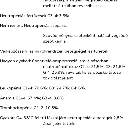
fertőzések), amelyek megfelelő kezelés
mellett általában reverzibilisek.
Neutropéniás fertőzések G3-4: 3,5%
Nem ismert:
Neutropéniás szepszis.
Szövődményes, esetenként halállal végződő
szeptikémia.
Vérképzőszervi és nyirokrendszeri betegségek és tünetek
Nagyon gyakori: Csontvelő‑szuppresszió
,
ami elsősorban
neutropéniát okoz G1-4: 71,5%; G3: 21,8%;
G 4: 25,9%; reverzibilis és dóziskorlátozó
toxicitást jelent.
Leukopénia G1-4: 70,6%; G3: 24,7%; G4: 6%,
Anémia G1-4: 67,4%; G3-4: 3,8%,
Trombocitopénia G1-2: 10,8%.
Gyakori:
G4: 38°C feletti lázzal járó neutropéniát a betegek 2,8%-
ában jelentettek.