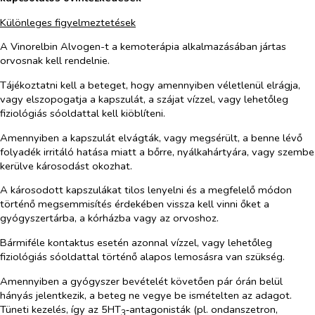
Különleges figyelmeztetések
A Vinorelbin Alvogen-t a kemoterápia alkalmazásában jártas
orvosnak kell rendelnie.
Tájékoztatni kell a beteget, hogy amennyiben véletlenül elrágja,
vagy elszopogatja a kapszulát, a szájat vízzel, vagy lehetőleg
fiziológiás sóoldattal kell kiöblíteni.
Amennyiben a kapszulát elvágták, vagy megsérült, a benne lévő
folyadék irritáló hatása miatt a bőrre, nyálkahártyára, vagy szembe
kerülve károsodást okozhat.
A károsodott kapszulákat tilos lenyelni és a megfelelő módon
történő megsemmisítés érdekében vissza kell vinni őket a
gyógyszertárba, a kórházba vagy az orvoshoz.
Bármiféle kontaktus esetén azonnal vízzel, vagy lehetőleg
fiziológiás sóoldattal történő alapos lemosásra van szükség.
Amennyiben a gyógyszer bevételét követően pár órán belül
hányás jelentkezik, a beteg ne vegye be ismételten az adagot.
Tüneti kezelés, így az 5HT
‑antagonisták (pl. ondanszetron,
3