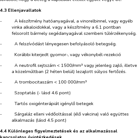
4.3 Ellenjavallatok
-​
A készítmény hatóanyagával, a vinorelbinnel, vagy egyéb
vinka alkaloidokkal, vagy a készítmény a 6.1 pontban
felsorolt bármely segédanyagával szembeni túlérzékenység.
-​
A felszívódást lényegesen befolyásoló betegség.
-​
Korábbi kiterjedt gyomor-, vagy vékonybél-rezekció
-​
A neutrofil sejtszám < 1500/mm³ vagy jelenleg zajló, illetve
a közelmúltban (2 héten belül) lezajlott súlyos fertőzés.
-​
A trombocitaszám
<
100 000/
mm³
-​
Szoptatás (- lásd 4.6 pont)
-​
Tartós oxigénterápiát igénylő betegek
-​
Sárgaláz elleni védőoltással (élő vakcina) való együttes
alkalmazás (lásd 4.5 pont)
4.4 Különleges figyelmeztetések és az alkalmazással
kapcsolatos óvintézkedések