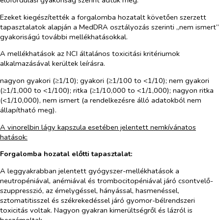
előfordulási gyakoriság szerint adtuk meg.
Ezeket kiegészítették a forgalomba hozatalt követően szerzett
tapasztalatok
alapján a MedDRA osztályozás szerinti „nem ismert”
gyakoriságú további mellékhatásokkal.
A mellékhatások az NCI általános toxicitási kritériumok
alkalmazásával kerültek leírásra.
nagyon gyakori (≥1/10); gyakori (≥1/100 to <1/10); nem gyakori
(≥1/1,000 to <1/100); ritka (≥1/10,000 to <1/1,000); nagyon ritka
(<1/10,000), nem ismert
(
a rendelkezésre álló adatokból nem
állapítható meg).
A vinorelbin lágy kapszula esetében jelentett nemkívánatos
hatások:
Forgalomba hozatal előtti tapasztalat:
A leggyakrabban jelentett gyógyszer-mellékhatások a
neutropéniával, anémiával és trombocitopéniával járó csontvelő-
szuppresszió, az émelygéssel, hányással, hasmenéssel,
sztomatitisszel és székrekedéssel járó gyomor-bélrendszeri
toxicitás voltak. Nagyon gyakran kimerültségről és lázról is