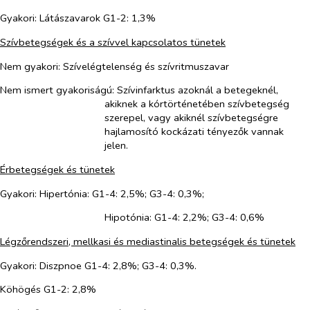
Gyakori:
Látászavarok G1-2: 1,3%
Szívbetegségek és a szívvel kapcsolatos tünetek
Nem gyakori: Szívelégtelenség és szívritmuszavar
Nem ismert gyakoriságú: Szívinfarktus azoknál a betegeknél,
akiknek a kórtörténetében szívbetegség
szerepel, vagy akiknél szívbetegségre
hajlamosító kockázati tényezők vannak
jelen.
Érbetegségek és tünetek
Gyakori: Hipertónia: G1-4: 2,5%; G3-4: 0,3%;
Hipotónia:
G1-4: 2,2%; G3-4: 0,6%
Légzőrendszeri, mellkasi és mediastinalis betegségek és tünetek
Gyakori:
Diszpnoe G1-4: 2,8%; G3-4: 0,3%.
Köhögés G1-2: 2,8%