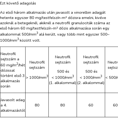
Ezt követő adagolás
Az első három alkalmazás után javasolt a vinorelbin adagját
hetente egyszer 80 mg/testfelszín-m² dózisra emelni, kivéve
azoknál a betegeknél, akiknél a neutrofil granulociták száma az
első három 60 mg/testfelszín-m² dózis alkalmazása során egy
3
alkalommal 500/mm
alá került, vagy több mint egyszer 500–
3
1000/mm
között volt.
Neutrofil
Neutrofil
Neutrofil
sejtszám a
Neutrofil
sejtszám
sejtszám
Neutro
2
60 mg/m
/hét
sejtszám
sejts
dózissal
500 és
500 és
történt első 3
3
3
3
> 1000/mm
< 1000/mm
< 1000/mm
< 500
alkalmazás
(1. alkalommal)
(2. alkalommal)
során
Javasolt adag
a 4.
80
80
60
60
alkalmazástól