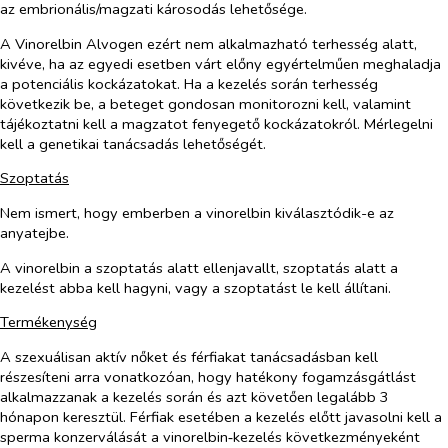
az embrionális/magzati károsodás lehetősége.
A Vinorelbin Alvogen ezért nem alkalmazható terhesség alatt,
kivéve, ha az egyedi esetben várt előny egyértelműen meghaladja
a potenciális kockázatokat. Ha a kezelés során terhesség
következik be, a beteget gondosan monitorozni kell, valamint
tájékoztatni kell a magzatot fenyegető kockázatokról. Mérlegelni
kell a genetikai tanácsadás lehetőségét.
Szoptatás
Nem ismert, hogy emberben a vinorelbin kiválasztódik-e az
anyatejbe.
A vinorelbin a szoptatás alatt ellenjavallt, szoptatás alatt a
kezelést abba kell hagyni, vagy a szoptatást le kell állítani.
Termékenység
A szexuálisan aktív nőket és férfiakat tanácsadásban kell
részesíteni arra vonatkozóan, hogy hatékony fogamzásgátlást
alkalmazzanak a kezelés során és azt követően legalább 3
hónapon keresztül. Férfiak esetében a kezelés előtt javasolni kell a
sperma konzerválását a vinorelbin‑kezelés következményeként