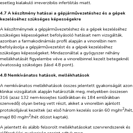
esetleg kialakuló irreverzibilis infertilitás miatt.
4.7 A készítmény hatásai a gépjárművezetéshez és a gépek
kezeléséhez szükséges képességekre
A készítménynek a gépjárművezetéshez és a gépek kezeléséhez
szükséges képességeket befolyásoló hatásait nem vizsgálták,
azonban a farmakodinámiás profil alapján a vinorelbin nem
befolyásolja a gépjárművezetést és a gépek kezeléséhez
szükséges képességeket. Mindazonáltal a gyógyszer néhány
mellékhatását figyelembe véve a vinorelbinnel kezelt betegeknél
óvatosság szükséges (lásd 4.8 pont).
4.8 Nemkívánatos hatások, mellékhatások
A nemkívánatos mellékhatások összes jelentett gyakoriságát azon
klinikai vizsgálatok alapján határozták meg, melyekben összesen
316 (azaz 132 nem‑kissejtes tüdőrákban és 184 emlőrákban
szenvedő) olyan beteg vett részt, akiket a vinorelbin ajánlott
2
protokolljával kezeltek (az első három kezelés során 60 mg/m
/hét,
2
majd 80 mg/m
/hét dózist kaptak).
A jelentett és alább felsorolt mellékhatásokat szervrendszerek és