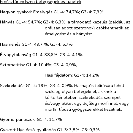
Emésztőrendszeri betegségek és tünetek
Nagyon gyakori: Émelygés
G1-4: 74,7%; G3-4: 7,3%;
Hányás G1-4: 54,7%; G3-4: 6,3%; a támogató kezelés (például az
orálisan adott szetronok) csökkenthetik az
émelygést és a hányást.
Hasmenés G1-4: 49,7 %; G3-4: 5,7%;
Étvágytalanság G1-4: 38,6%; G3-4: 4,1%.
Sztomatitisz G1-4: 10,4%; G3-4: 0,9%,
Hasi fájdalom: G1-4: 14,2%
Székrekedés G1-4: 19%; G3-4: 0,9%. Hashajtók felírására lehet
szükség olyan betegeknél, akiknek a
kórtörténetében székrekedés szerepel
és/vagy akiket egyidejűleg morfinnal, vagy
morfin típusú gyógyszerekkel kezelnek.
Gyomorpanaszok
:
G1-4: 11,7%
Gyakori: Nyelőcső-gyulladás G1-3: 3,8%; G3: 0,3%