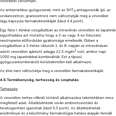
vinorelbin vérszintjét.
Az antiemetikus gyógyszerek, mint az 5HT
‑antagonisták (pl. az
3
ondanszetron, graniszetron) nem változtatják meg a vinorelbin
lágy kapszula farmakokinetikáját (lásd 4.4
pont).
Egy fázis I. klinikai vizsgálatban az intravénás vinorelbin és lapatinib
együttadása azt mutatta, hogy a 3-as vagy 4-es fokozatú
neutropenia előfordulási gyakorisága emelkedik. Ebben a
vizsgálatban a 3-hetes ciklusok 1. és 8. napján az intravénásan
2
adott vinorelbin ajánlott adagja 22,5 mg/
m
volt, amikor napi
1000 mg lapatinibbel kombinálták. Ezt a típusú
gyógyszerkombinációt körültekintően kell alkalmazni.
Az étel nem változtatja meg a vinorelbin farmakokinetikáját.
4.6
Termékenység, t
erhesség és szoptatás
Terhesség
A vinorelbin terhes nőknél történő alkalmazása tekintetében nincs
megfelelő adat. Állatkísérletek során embriotoxicitást és
teratogenitást igazoltak (lásd 5.3 pont). Az állatkísérletek
eredményei és a készítmény farmakológiai hatása alapján fennáll