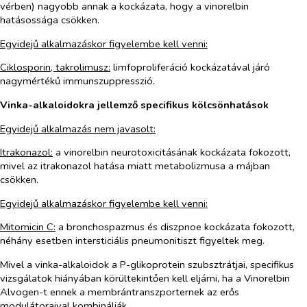
vérben) nagyobb annak a kockázata, hogy a vinorelbin
hatásossága csökken.
Egyidejű alkalmazáskor figyelembe kell venni:
Ciklosporin, takrolimusz:
limfoproliferáció kockázatával járó
nagymértékű immunszuppresszió.
Vinka-alkaloidokra jellemző specifikus kölcsönhatások
Egyidejű alkalmazás nem javasolt:
Itrakonazol:
a vinorelbin neurotoxicitásának kockázata fokozott,
mivel az itrakonazol hatása miatt metabolizmusa a májban
csökken.
Egyidejű alkalmazáskor figyelembe kell venni:
Mitomicin C:
a bronchospazmus és diszpnoe kockázata fokozott,
néhány esetben intersticiális pneumonitiszt figyeltek meg.
Mivel a vinka-alkaloidok a P-glikoprotein szubsztrátjai, specifikus
vizsgálatok hiányában körültekintően kell eljárni, ha a Vinorelbin
Alvogen-t ennek a membrántranszporternek az erős
modulátoraival kombinálják.