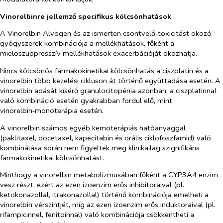
Vinorelbinre jellemző specifikus kölcsönhatások
A Vinorelbin Alvogen és az ismerten csontvelő‑toxicitást okozó
gyógyszerek kombinációja a mellékhatások, főként a
mieloszuppresszív mellékhatások exacerbációját okozhatja.
Nincs kölcsönös farmakokinetikai kölcsönhatás a ciszplatin és a
vinorelbin több kezelési cikluson át történő együttadása esetén. A
vinorelbin adását kísérő granulocitopénia azonban, a ciszplatinnal
való kombináció esetén gyakrabban fordul elő, mint
vinorelbin‑monoterápia esetén.
A vinorelbin számos egyéb kemoterápiás hatóanyaggal
(paklitaxel, docetaxel, kapecitabin és orális ciklofoszfamid) való
kombinálása során nem figyeltek meg klinikailag szignifikáns
farmakokinetikai kölcsönhatást.
Minthogy a vinorelbin metabolizmusában főként a CYP3A4 enzim
vesz részt, ezért az ezen izoenzim erős inhibitoraival (pl.
ketokonazollal, itrakonazollal) történő kombinációja emelheti a
vinorelbin vérszintjét, míg az ezen izoenzim erős induktoraival (pl.
rifampicinnel, fenitoinnal) való kombinációja csökkentheti a