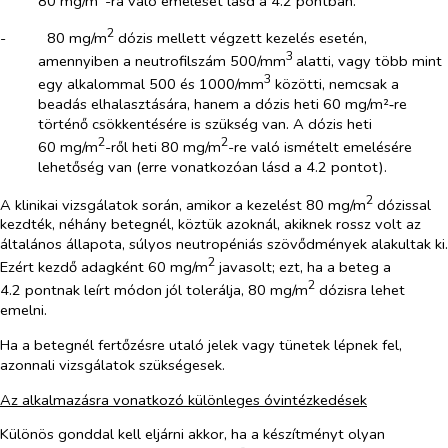
80 mg/m
-ra való emelését lásd a 4.2 pontban.
2
-​
80 mg/m
dózis mellett végzett kezelés esetén,
3
amennyiben a neutrofilszám 500/mm
alatti, vagy több mint
3
egy alkalommal 500 és 1000/mm
közötti, nemcsak a
beadás elhalasztására, hanem a dózis heti 60 mg/m²‑re
történő csökkentésére is szükség van. A dózis heti
2
2
60 mg/m
-ről heti 80 mg/m
-re való ismételt emelésére
lehetőség van (erre vonatkozóan lásd a 4.2 pontot).
2
A klinikai vizsgálatok során, amikor a kezelést 80 mg/m
dózissal
kezdték, néhány betegnél, köztük azoknál, akiknek rossz volt az
általános állapota, súlyos neutropéniás szövődmények alakultak ki.
2
Ezért kezdő adagként 60 mg/m
javasolt; ezt, ha a beteg a
2
4.2 pontnak leírt módon jól tolerálja, 80 mg/m
dózisra lehet
emelni.
Ha a betegnél fertőzésre utaló jelek vagy tünetek lépnek fel,
azonnali vizsgálatok szükségesek.
Az alkalmazásra vonatkozó különleges óvintézkedések
Különös gonddal kell eljárni akkor, ha a készítményt olyan