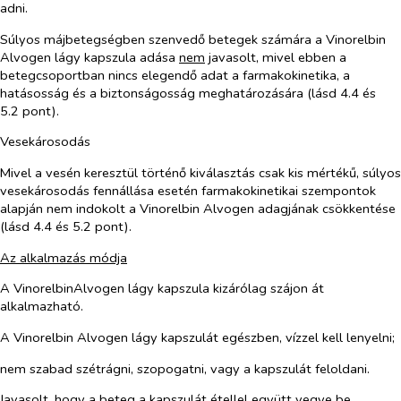
adni.
Súlyos májbetegségben szenvedő betegek számára a Vinorelbin
Alvogen lágy kapszula adása
nem
javasolt, mivel ebben a
betegcsoportban nincs elegendő adat a farmakokinetika, a
hatásosság és a biztonságosság meghatározására (lásd 4.4 és
5.2 pont).
Vesekárosodás
Mivel a vesén keresztül történő kiválasztás csak kis mértékű, súlyos
vesekárosodás fennállása esetén farmakokinetikai szempontok
alapján nem indokolt a Vinorelbin Alvogen adagjának csökkentése
(lásd 4.4 és 5.2 pont).
Az alkalmazás módja
A VinorelbinAlvogen lágy kapszula kizárólag szájon át
alkalmazható.
A Vinorelbin Alvogen lágy kapszulát egészben, vízzel kell lenyelni;
nem szabad szétrágni, szopogatni, vagy a kapszulát feloldani.
Javasolt, hogy a beteg a kapszulát étellel együtt vegye be.