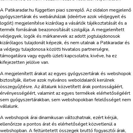
A Patikaradar.hu független piaci szereplő. Az oldalon megjelenő
gyógyszertárak és webáruházak (ideértve azok védjegyeit és
logóit) megjelenítése kizárólag a vásárlók tájékoztatását és a
termék forrásának beazonosítását szolgálja. A megjelenített
védjegyek, logók és márkanevek az adott jogtulajdonosok
kizárólagos tulajdonát képezik, és nem utalnak a Patikaradar és
a védjegy tulajdonosa közötti hivatalos partnerségre,
támogatásra vagy egyéb üzleti kapcsolatra, kivéve, ha ez
kifejezetten jelölve van.
A megjelenített árakat az egyes gyógyszertárak és webshopok
biztosítják, illetve azok nyilvános weboldalairól kerülnek
összegyűjtésre. Az általunk közvetített árak pontosságáért,
érvényességéért, valamint az egyes termékek elérhetőségéért
sem gyógyszertárakban, sem webshopokban felelősséget nem
vállalunk.
A webshopok árai dinamikusan változhatnak, ezért kérjük,
ellenőrizze a pontos árat és elérhetőséget közvetlenül a
webshopban. A feltüntetett összegek bruttó fogyasztói árak,