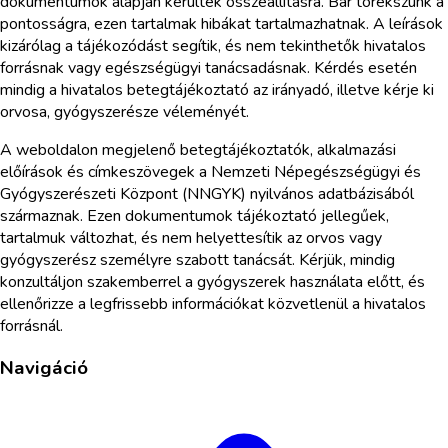
dokumentumok alapján kerültek összeállításra. Bár törekszünk a
pontosságra, ezen tartalmak hibákat tartalmazhatnak. A leírások
kizárólag a tájékozódást segítik, és nem tekinthetők hivatalos
forrásnak vagy egészségügyi tanácsadásnak. Kérdés esetén
mindig a hivatalos betegtájékoztató az irányadó, illetve kérje ki
orvosa, gyógyszerésze véleményét.
A weboldalon megjelenő betegtájékoztatók, alkalmazási
előírások és címkeszövegek a Nemzeti Népegészségügyi és
Gyógyszerészeti Központ (NNGYK) nyilvános adatbázisából
származnak. Ezen dokumentumok tájékoztató jellegűek,
tartalmuk változhat, és nem helyettesítik az orvos vagy
gyógyszerész személyre szabott tanácsát. Kérjük, mindig
konzultáljon szakemberrel a gyógyszerek használata előtt, és
ellenőrizze a legfrissebb információkat közvetlenül a hivatalos
forrásnál.
Navigáció