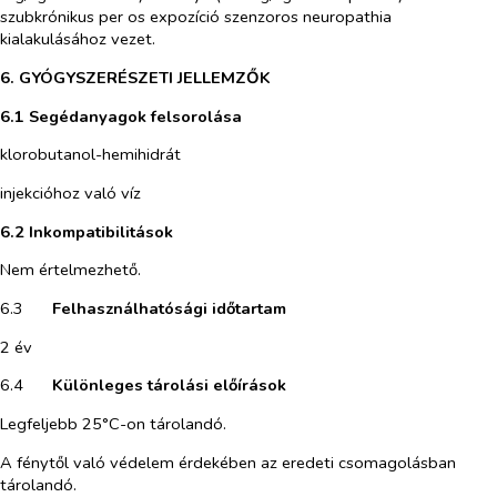
szubkrónikus per os expozíció szenzoros neuropathia
kialakulásához vezet.
6. GYÓGYSZERÉSZETI JELLEMZŐK
6.1 Segédanyagok felsorolása
klorobutanol-hemihidrát
injekcióhoz való víz
6.2 Inkompatibilitások
Nem értelmezhető.
6.3​
Felhasználhatósági időtartam
2 év
6.4​
Különleges tárolási előírások
Legfeljebb 25°C-on tárolandó.
A fénytől való védelem érdekében az eredeti csomagolásban
tárolandó.