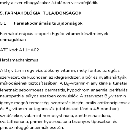
mely a szer elhagyásakor általában visszafejlődik.
5. FARMAKOLÓGIAI TULAJDONSÁGOK
5.1​
Farmakodinámiás tulajdonságok
Farmakoterápiás csoport: Egyéb vitamin készítmények
önmagukban
ATC
kód
: A11HA02
Hatásmechanizmus
A B
-vitamin egy vízoldékony vitamin, mely fontos az egész
6
szervezet, de különösen az idegrendszer, a bőr és nyálkahártyák
működésének biztosításában. A B
-vitamin-hiány klinikai tünetei
6
lehetnek: seborrhoeas dermatitis, hypochrom anaemia, perifériás
neuropathia, súlyos esetben convulsiók. A szervezet B
-vitamin
6
igénye megnő terhesség, szoptatás idején, orális antikoncipiensek
és B
-vitamin-antagonisták (utóbbiakat lásd a 4.5 pontban)
6
szedésekor, valamint homocystinuria, xanthurenaciduria,
cystathionuria, primer hyperoxaluria bizonyos típusaiban és
piridoxinfüggő anaemiák esetén.