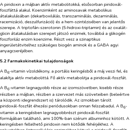
A piridoxin a májban aktív metabolitokká, elsősorban piridoxál-
foszfáttá alakul. Koenzimként az aminosavak metabolikus
átalakulásában (dekarboxilálás, transzaminálás, dezaminálás,
racemizáció, deszulfurizáció) és a hem-szintézisében van jelentős
szerepe. A triptofán-szerotonin (5‑hidroxi‑triptamin) és az oxalát-
glicin átalakulásban szerepet játszó enzimek, továbbá a glikogén
foszforiláz enzim koenzime. Részt vesz a szinaptikus
ingerületátvitelhez szükséges biogén aminok és a GABA agyi
anyagcseréjében.
5.2 Farmakokinetikai tulajdonságok
A B
-vitamin vízoldékony, a portális keringésből a máj veszi fel, és
6
alakítja aktív metabolittá. Fő aktív metabolitja a piridoxál-foszfát.
A B
-vitamin legnagyobb része az izomszövetben, kisebb része
6
részben a májban, részben a szervezet más szöveteiben (beleértve
a központi idegrendszert is) tárolódik. Az izmokban tárolt
piridoxál-foszfát éhezési periódusokban onnan felszabadul. A B
-
6
vitamin a keringésben legnagyobbrészt piridoxál‑foszfát
formájában található, ami 100%-ban szérum albuminhoz kötött. A
keringésben fellelhető piridoxin nem kötődik fehérjékhez. A