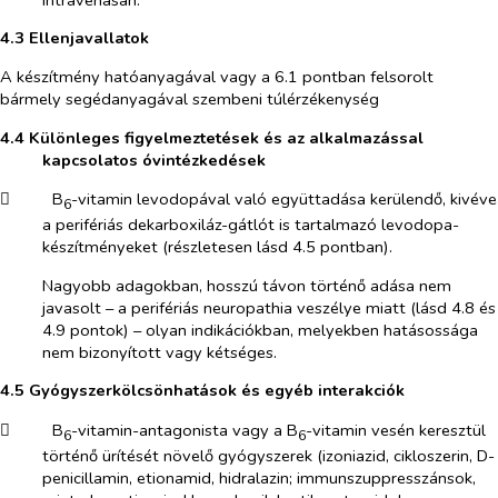
4.3 Ellenjavallatok
A készítmény hatóanyagával vagy a 6.1 pontban felsorolt
bármely segédanyagával szembeni túlérzékenység
4.4 Különleges figyelmeztetések és az alkalmazással
kapcsolatos óvintézkedések
​
B
-vitamin levodopával való együttadása kerülendő, kivéve
6
a perifériás dekarboxiláz-gátlót is tartalmazó levodopa-
készítményeket (részletesen lásd 4.5 pontban).
Nagyobb adagokban, hosszú távon történő adása nem
javasolt – a perifériás neuropathia veszélye miatt (lásd 4.8 és
4.9 pontok) – olyan indikációkban, melyekben hatásossága
nem bizonyított vagy kétséges.
4.5 Gyógyszerkölcsönhatások és egyéb interakciók
​
B
-vitamin-antagonista vagy a B
-vitamin vesén keresztül
6
6
történő ürítését növelő gyógyszerek (izoniazid, cikloszerin, D-
penicillamin, etionamid, hidralazin; immunszuppresszánsok,