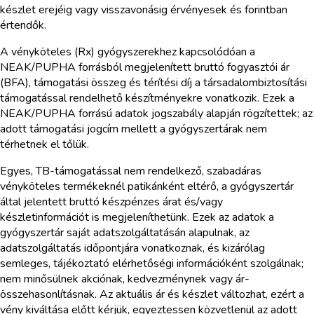
készlet erejéig vagy visszavonásig érvényesek és forintban
értendők.
A vényköteles (Rx) gyógyszerekhez kapcsolódóan a
NEAK/PUPHA forrásból megjelenített bruttó fogyasztói ár
(BFA), támogatási összeg és térítési díj a társadalombiztosítási
támogatással rendelhető készítményekre vonatkozik. Ezek a
NEAK/PUPHA forrású adatok jogszabály alapján rögzítettek; az
adott támogatási jogcím mellett a gyógyszertárak nem
térhetnek el tőlük.
Egyes, TB-támogatással nem rendelkező, szabadáras
vényköteles termékeknél patikánként eltérő, a gyógyszertár
által jelentett bruttó készpénzes árat és/vagy
készletinformációt is megjeleníthetünk. Ezek az adatok a
gyógyszertár saját adatszolgáltatásán alapulnak, az
adatszolgáltatás időpontjára vonatkoznak, és kizárólag
semleges, tájékoztató elérhetőségi információként szolgálnak;
nem minősülnek akciónak, kedvezménynek vagy ár-
összehasonlításnak. Az aktuális ár és készlet változhat, ezért a
vény kiváltása előtt kérjük, egyeztessen közvetlenül az adott