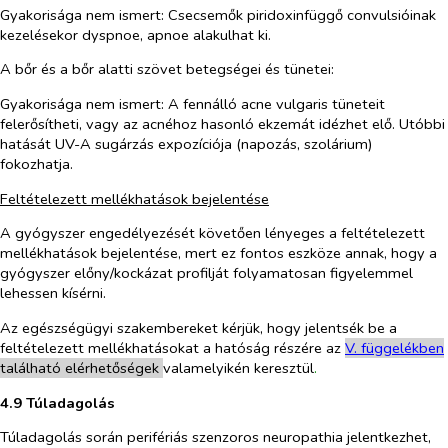
Gyakorisága nem ismert
: Csecsemők piridoxinfüggő convulsióinak
kezelésekor dyspnoe, apnoe alakulhat ki.
A bőr és a bőr alatti szövet betegségei és tünetei:
Gyakorisága nem ismert
: A fennálló acne vulgaris tüneteit
felerősítheti, vagy az acnéhoz hasonló ekzemát idézhet elő. Utóbbi
hatását UV-A sugárzás expozíciója (napozás, szolárium)
fokozhatja.
Feltételezett mellékhatások bejelentése
A gyógyszer engedélyezését követően lényeges a feltételezett
mellékhatások bejelentése, mert ez fontos eszköze annak, hogy a
gyógyszer előny/kockázat profilját folyamatosan figyelemmel
lehessen kísérni.
Az egészségügyi szakembereket kérjük, hogy jelentsék be a
feltételezett mellékhatásokat a hatóság részére az
V. füg
g
elékben
található elérhetőségek
valamelyikén keresztül
.
4.9 Túladagolás
Túladagolás során perifériás szenzoros neuropathia jelentkezhet,