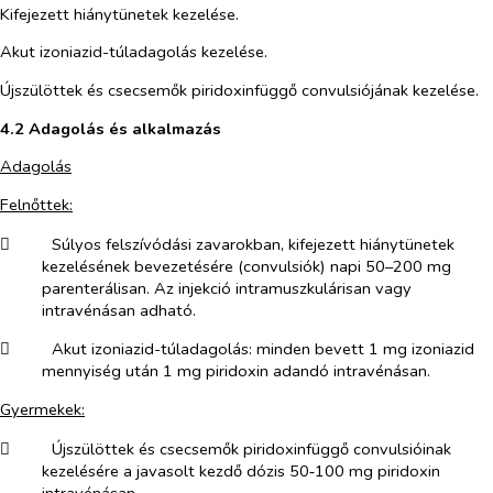
Kifejezett hiánytünetek kezelése.
Akut izoniazid-túladagolás kezelése.
Újszülöttek és csecsemők piridoxinfüggő convulsiójának kezelése.
4.2 Adagolás és alkalmazás
Adagolás
Felnőttek:
​
Súlyos felszívódási zavarokban, kifejezett hiánytünetek
kezelésének bevezetésére (convulsiók) napi 50–200 mg
parenterálisan. Az injekció intramuszkulárisan vagy
intravénásan adható.
​
Akut izoniazid-túladagolás: minden bevett 1 mg izoniazid
mennyiség után 1 mg piridoxin adandó intravénásan.
Gyermekek:
​
Újszülöttek és csecsemők piridoxinfüggő convulsióinak
kezelésére
a javasolt kezdő dózis 50‑100 mg piridoxin
intravénásan.