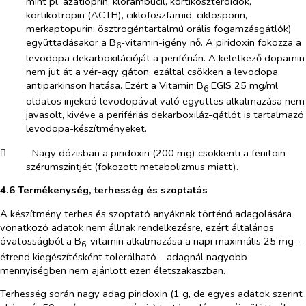
mint pl. azatioprin, klorambucil, kortikoszteroidok,
kortikotropin (ACTH), ciklofoszfamid, ciklosporin,
merkaptopurin; ösztrogéntartalmú orális fogamzásgátlók)
együttadásakor a B
-vitamin-igény nő. A piridoxin fokozza a
6
levodopa dekarboxilációját a periférián. A keletkező dopamin
nem jut át a vér-agy gáton, ezáltal csökken a levodopa
antiparkinson hatása. Ezért a Vitamin B
EGIS 25 mg/ml
6
oldatos injekció levodopával való együttes alkalmazása nem
javasolt, kivéve a perifériás dekarboxiláz-gátlót is tartalmazó
levodopa-készítményeket.
​
Nagy dózisban a piridoxin (200 mg) csökkenti a fenitoin
szérumszintjét (fokozott metabolizmus miatt).
4.6 Termékenység, terhesség és szoptatás
A készítmény terhes és szoptató anyáknak történő adagolására
vonatkozó adatok nem állnak rendelkezésre, ezért általános
óvatosságból a B
-vitamin alkalmazása a napi maximális 25 mg –
6
étrend kiegészítésként tolerálható – adagnál nagyobb
mennyiségben nem ajánlott ezen életszakaszban.
Terhesség során nagy adag piridoxin (1 g, de egyes adatok szerint