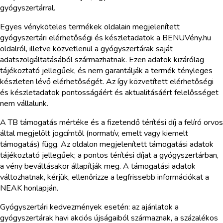
gyógyszertárral.
Egyes vényköteles termékek oldalain megjelenített
gyógyszertári elérhetőségi és készletadatok a BENUVény.hu
oldalról, illetve közvetlenül a gyógyszertárak saját
adatszolgáltatásából származhatnak. Ezen adatok kizárólag
tájékoztató jellegűek, és nem garantálják a termék tényleges
készleten lévő elérhetőségét. Az így közvetített elérhetőségi
és készletadatok pontosságáért és aktualitásáért felelősséget
nem vállalunk.
A TB támogatás mértéke és a fizetendő térítési díj a felíró orvos
által megjelölt jogcímtől (normatív, emelt vagy kiemelt
támogatás) függ. Az oldalon megjelenített támogatási adatok
tájékoztató jellegűek; a pontos térítési díjat a gyógyszertárban,
a vény beváltásakor állapítják meg. A támogatási adatok
változhatnak, kérjük, ellenőrizze a legfrissebb információkat a
NEAK honlapján.
Gyógyszertári kedvezmények esetén: az ajánlatok a
gyógyszertárak havi akciós újságaiból származnak, a százalékos