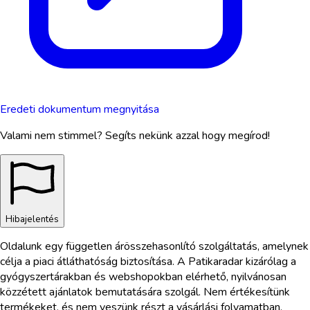
Eredeti dokumentum megnyitása
Valami nem stimmel? Segíts nekünk azzal hogy megírod!
Hibajelentés
Oldalunk egy független árösszehasonlító szolgáltatás, amelynek
célja a piaci átláthatóság biztosítása. A Patikaradar kizárólag a
gyógyszertárakban és webshopokban elérhető, nyilvánosan
közzétett ajánlatok bemutatására szolgál. Nem értékesítünk
termékeket, és nem veszünk részt a vásárlási folyamatban.