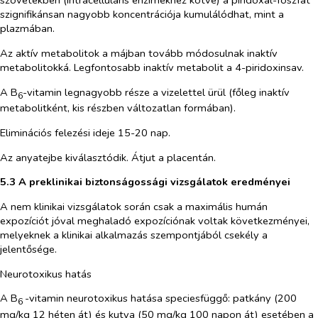
szövetekben (intracelluláris enzimekhez kötve) a piridoxál-foszfát
szignifikánsan nagyobb koncentrációja kumulálódhat, mint a
plazmában.
Az aktív metabolitok a májban tovább módosulnak inaktív
metabolitokká. Legfontosabb inaktív metabolit a 4-piridoxinsav.
A B
-vitamin legnagyobb része a vizelettel ürül (főleg inaktív
6
metabolitként, kis részben változatlan formában).
Eliminációs felezési ideje 15-20 nap.
Az anyatejbe kiválasztódik. Átjut a placentán.
5.3 A preklinikai biztonságossági vizsgálatok eredményei
A nem klinikai vizsgálatok során csak a maximális humán
expozíciót jóval meghaladó expozíciónak voltak következményei,
melyeknek a klinikai alkalmazás szempontjából csekély a
jelentősége.
Neurotoxikus hatás
A B
-vitamin neurotoxikus hatása speciesfüggő: patkány (200
6
mg/kg 12 héten át) és kutya (50 mg/kg 100 napon át) esetében a