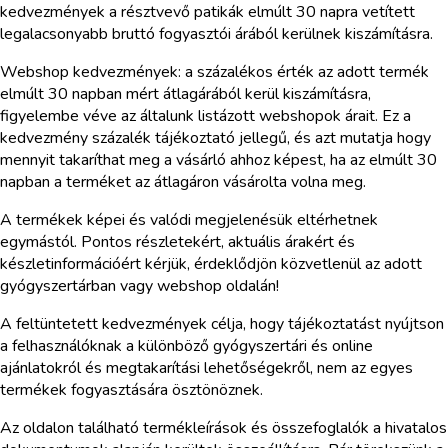
kedvezmények a résztvevő patikák elmúlt 30 napra vetített
legalacsonyabb bruttó fogyasztói árából kerülnek kiszámításra.
Webshop kedvezmények: a százalékos érték az adott termék
elmúlt 30 napban mért átlagárából kerül kiszámításra,
figyelembe véve az általunk listázott webshopok árait. Ez a
kedvezmény százalék tájékoztató jellegű, és azt mutatja hogy
mennyit takaríthat meg a vásárló ahhoz képest, ha az elmúlt 30
napban a terméket az átlagáron vásárolta volna meg.
A termékek képei és valódi megjelenésük eltérhetnek
egymástól. Pontos részletekért, aktuális árakért és
készletinformációért kérjük, érdeklődjön közvetlenül az adott
gyógyszertárban vagy webshop oldalán!
A feltüntetett kedvezmények célja, hogy tájékoztatást nyújtson
a felhasználóknak a különböző gyógyszertári és online
ajánlatokról és megtakarítási lehetőségekről, nem az egyes
termékek fogyasztására ösztönöznek.
Az oldalon található termékleírások és összefoglalók a hivatalos