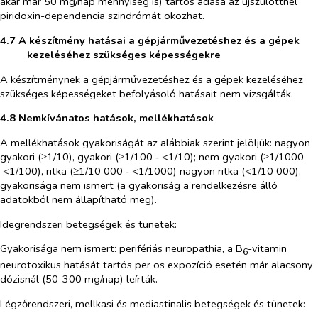
akár már 50 mg/nap mennyiség is) tartós adása az újszülöttnél
piridoxin-dependencia szindrómát okozhat.
4.7 A készítmény hatásai a gépjárművezetéshez és a gépek
kezeléséhez szükséges képességekre
A készítménynek a gépjárművezetéshez és a gépek kezeléséhez
szükséges képességeket befolyásoló hatásait nem vizsgálták.
4.8 Nemkívánatos hatások, mellékhatások
A mellékhatások gyakoriságát az alábbiak szerint jelöljük: nagyon
gyakori (
≥
1/10), gyakori (
≥
1/100 ‑ <1/10); nem gyakori (
≥
1/1000 ​
<1/100), ritka (
≥
1/10 000 ‑ <1/1000) nagyon ritka (<1/10 000),
gyakorisága nem ismert (a gyakoriság a rendelkezésre álló
adatokból nem állapítható meg).
Idegrendszeri betegségek és tünetek:
Gyakorisága nem ismert:
perifériás neuropathia, a B
-vitamin
6
neurotoxikus hatását tartós per os expozíció esetén már alacsony
dózisnál (50-300 mg/nap) leírták.
Légzőrendszeri, mellkasi és mediastinalis betegségek és tünetek: