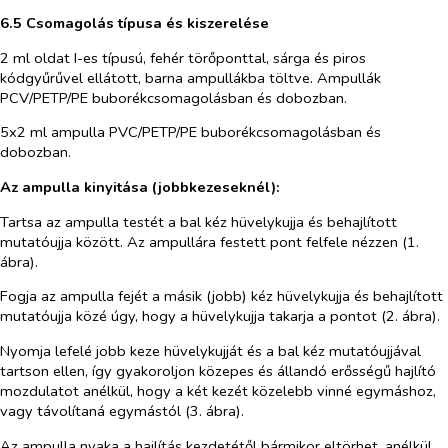
6.5 Csomagolás típusa és kiszerelése
2 ml oldat I-es típusú, fehér törőponttal, sárga és piros
kódgyűrűvel ellátott, barna ampullákba töltve. Ampullák
PCV/PETP/PE buborékcsomagolásban és dobozban.
5x2 ml ampulla PVC/PETP/PE buborékcsomagolásban és
dobozban.
Az ampulla kinyitása (jobbkezeseknél):
Tartsa az ampulla testét a bal kéz hüvelykujja és behajlított
mutatóujja között. Az ampullára festett pont felfele nézzen (1.
ábra).
Fogja az ampulla fejét a másik (jobb) kéz hüvelykujja és behajlított
mutatóujja közé úgy, hogy a hüvelykujja takarja a pontot (2. ábra).
Nyomja lefelé jobb keze hüvelykujját és a bal kéz mutatóujjával
tartson ellen, így gyakoroljon közepes és állandó erősségű hajlító
mozdulatot anélkül, hogy a két kezét közelebb vinné egymáshoz,
vagy távolítaná egymástól (3. ábra).
Az ampulla nyaka a hajlítás kezdetétől bármikor eltörhet, anélkül,