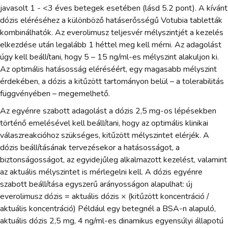
javasolt 1 - <3 éves betegek esetében (lásd 5.2 pont). A kívánt
dózis eléréséhez a különböző hatáserősségű Votubia tabletták
kombinálhatók. Az everolimusz teljesvér mélyszintjét a kezelés
elkezdése után legalább 1 héttel meg kell mérni. Az adagolást
úgy kell beállítani, hogy 5 – 15 ng/ml-es mélyszint alakuljon ki.
Az optimális hatásosság eléréséért, egy magasabb mélyszint
érdekében, a dózis a kitűzött tartományon belül – a tolerabilitás
függvényében – megemelhető.
Az egyénre szabott adagolást a dózis 2,5 mg-os lépésekben
történő emelésével kell beállítani, hogy az optimális klinikai
válaszreakcióhoz szükséges, kitűzött mélyszintet elérjék. A
dózis beállításának tervezésekor a hatásosságot, a
biztonságosságot, az egyidejűleg alkalmazott kezelést, valamint
az aktuális mélyszintet is mérlegelni kell. A dózis egyénre
szabott beállítása egyszerű arányosságon alapulhat: új
everolimusz dózis = aktuális dózis × (kitűzött koncentráció /
aktuális koncentráció) Például egy betegnél a BSA-n alapuló,
aktuális dózis 2,5 mg, 4 ng/ml-es dinamikus egyensúlyi állapotú