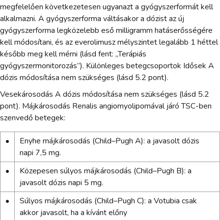
megfelelően következetesen ugyanazt a gyógyszerformát kell
alkalmazni. A gyógyszerforma váltásakor a dózist az új
gyógyszerforma legközelebb eső milligramm hatáserősségére
kell módosítani, és az everolimusz mélyszintet legalább 1 héttel
később meg kell mérni (lásd fent: „Terápiás
gyógyszermonitorozás”). Különleges betegcsoportok Idősek A
dózis módosítása nem szükséges (lásd 5.2 pont).
Vesekárosodás A dózis módosítása nem szükséges (lásd 5.2
pont). Májkárosodás Renalis angiomyolipomával járó TSC-ben
szenvedő betegek:
•
Enyhe májkárosodás (Child–Pugh A): a javasolt dózis
napi 7,5 mg.
•
Közepesen súlyos májkárosodás (Child–Pugh B): a
javasolt dózis napi 5 mg.
•
Súlyos májkárosodás (Child–Pugh C): a Votubia csak
akkor javasolt, ha a kívánt előny