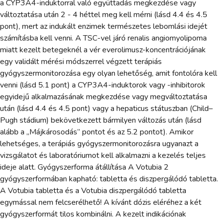
a CYP3A4-induktorral való együttadás megkezdése vagy
változtatása után 2 - 4 héttel meg kell mérni (lásd 4.4 és 4.5
pont), mert az indukált enzimek természetes lebomlási idejét
számításba kell venni. A TSC-vel járó renalis angiomyolipoma
miatt kezelt betegeknél a vér everolimusz-koncentrációjának
egy validált mérési módszerrel végzett terápiás
gyógyszermonitorozása egy olyan lehetőség, amit fontolóra kell
venni (lásd 5.1 pont) a CYP3A4-induktorok vagy -inhibitorok
egyidejű alkalmazásának megkezdése vagy megváltoztatása
után (lásd 4.4 és 4.5 pont) vagy a hepaticus státuszban (Child–
Pugh stádium) bekövetkezett bármilyen változás után (lásd
alább a „Májkárosodás” pontot és az 5.2 pontot). Amikor
lehetséges, a terápiás gyógyszermonitorozásra ugyanazt a
vizsgálatot és laboratóriumot kell alkalmazni a kezelés teljes
ideje alatt. Gyógyszerforma átállítása A Votubia 2
gyógyszerformában kapható: tabletta és diszpergálódó tabletta.
A Votubia tabletta és a Votubia diszpergálódó tabletta
egymással nem felcserélhető! A kívánt dózis eléréhez a két
gyógyszerformát tilos kombinálni. A kezelt indikációnak