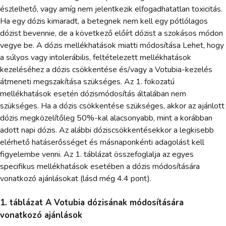
észlelhető, vagy amíg nem jelentkezik elfogadhatatlan toxicitás.
Ha egy dózis kimaradt, a betegnek nem kell egy pótlólagos
dózist bevennie, de a következő előírt dózist a szokásos módon
vegye be. A dózis mellékhatások miatti módosítása Lehet, hogy
a súlyos vagy intolerábilis, feltételezett mellékhatások
kezeléséhez a dózis csökkentése és/vagy a Votubia-kezelés
átmeneti megszakítása szükséges. Az 1. fokozatú
mellékhatások esetén dózismódosítás általában nem
szükséges. Ha a dózis csökkentése szükséges, akkor az ajánlott
dózis megközelítőleg 50%-kal alacsonyabb, mint a korábban
adott napi dózis. Az alábbi dóziscsökkentésekkor a legkisebb
elérhető hatáserősséget és másnaponkénti adagolást kell
figyelembe venni. Az 1. táblázat összefoglalja az egyes
specifikus mellékhatások esetében a dózis módosítására
vonatkozó ajánlásokat (lásd még 4.4 pont).
1. táblázat A Votubia dózisának módosítására
vonatkozó ajánlások