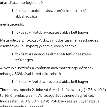
újraindítása mérlegelendő.
fokozatú toxicitás visszatérésekor a kezelés
abbahagyása
mérlegelendő.
fokozat A Votubia-kezelést abba kell hagyni.
Metabolikus 2. fokozat A dózis módosítása nem szükséges.
események (pl. hyperglykaemia, dyslipidaemia)
fokozat Az adagolás átmeneti felfüggesztése
szükséges.
A Votubia-kezelés a korábban alkalmazott napi dózisnak
mintegy 50%-ával ismét elkezdhető.
fokozat A Votubia-kezelést abba kell hagyni.
Thrombocytopenia 2. fokozat 9 Az  1. fokozatúig (≥ 75 × 10 /l)
történő javulásig az (< 75, adagolást átmenetileg fel kell
függeszteni. A 9 ≥ 50 × 10 /l) Votubia-kezelés ugyanazzal a
dózissal ismét elkezdhető.