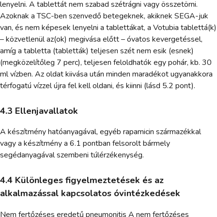
lenyelni. A tablettát nem szabad szétrágni vagy összetörni.
Azoknak a TSC-ben szenvedő betegeknek, akiknek SEGA-juk
van, és nem képesek lenyelni a tablettákat, a Votubia tablettá(k)
– közvetlenül az(ok) megivása előtt – óvatos kevergetéssel,
amíg a tabletta (tabletták) teljesen szét nem esik (esnek)
(megközelítőleg 7 perc), teljesen feloldhatók egy pohár, kb. 30
ml vízben. Az oldat kiivása után minden maradékot ugyanakkora
térfogatú vízzel újra fel kell oldani, és kiinni (lásd 5.2 pont).
4.3 Ellenjavallatok
A készítmény hatóanyagával, egyéb rapamicin származékkal
vagy a készítmény a 6.1 pontban felsorolt bármely
segédanyagával szembeni túlérzékenység.
4.4 Különleges figyelmeztetések és az
alkalmazással kapcsolatos óvintézkedések
Nem fertőzéses eredetű pneumonitis A nem fertőzéses