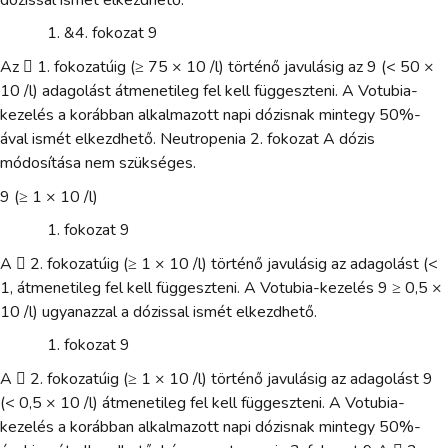
&4. fokozat 9
Az  1. fokozatúig (≥ 75 × 10 /l) történő javulásig az 9 (< 50 ×
10 /l) adagolást átmenetileg fel kell függeszteni. A Votubia-
kezelés a korábban alkalmazott napi dózisnak mintegy 50%-
ával ismét elkezdhető. Neutropenia 2. fokozat A dózis
módosítása nem szükséges.
9 (≥ 1 × 10 /l)
fokozat 9
A  2. fokozatúig (≥ 1 × 10 /l) történő javulásig az adagolást (<
1, átmenetileg fel kell függeszteni. A Votubia-kezelés 9 ≥ 0,5 ×
10 /l) ugyanazzal a dózissal ismét elkezdhető.
fokozat 9
A  2. fokozatúig (≥ 1 × 10 /l) történő javulásig az adagolást 9
(< 0,5 × 10 /l) átmenetileg fel kell függeszteni. A Votubia-
kezelés a korábban alkalmazott napi dózisnak mintegy 50%-