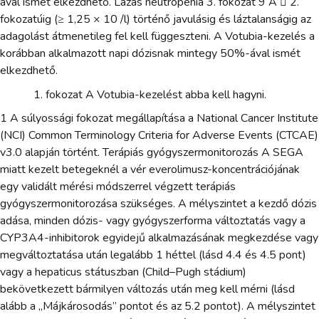
ával ismét elkezdhető. Lázas neutropenia 3. fokozat 9 A  2.
fokozatúig (≥ 1,25 × 10 /l) történő javulásig és láztalanságig az
adagolást átmenetileg fel kell függeszteni. A Votubia-kezelés a
korábban alkalmazott napi dózisnak mintegy 50%-ával ismét
elkezdhető.
fokozat A Votubia-kezelést abba kell hagyni.
1 A súlyossági fokozat megállapítása a National Cancer Institute
(NCI) Common Terminology Criteria for Adverse Events (CTCAE)
v3.0 alapján történt. Terápiás gyógyszermonitorozás A SEGA
miatt kezelt betegeknél a vér everolimusz-koncentrációjának
egy validált mérési módszerrel végzett terápiás
gyógyszermonitorozása szükséges. A mélyszintet a kezdő dózis
adása, minden dózis- vagy gyógyszerforma változtatás vagy a
CYP3A4-inhibitorok egyidejű alkalmazásának megkezdése vagy
megváltoztatása után legalább 1 héttel (lásd 4.4 és 4.5 pont)
vagy a hepaticus státuszban (Child–Pugh stádium)
bekövetkezett bármilyen változás után meg kell mérni (lásd
alább a „Májkárosodás” pontot és az 5.2 pontot). A mélyszintet