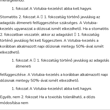
mérlegelendő.
fokozat A Votubia-kezelést abba kell hagyni.
Stomatitis 2. fokozat A  1. fokozatúig történő javulásig az
adagolás átmeneti felfüggesztése szükséges. A Votubia-
kezelés ugyanazzal a dózissal ismét elkezdhető. Ha a stomatitis
2. fokozatban visszatér, akkor az adagolást  1. fokozatúig
történő javulásig fel kell függeszteni. A Votubia-kezelés a
korábban alkalmazott napi dózisnak mintegy 50%-ával ismét
elkezdhető.
fokozat A  1. fokozatúig történő javulásig az adagolás
átmeneti
felfüggesztése. A Votubia-kezelés a korábban alkalmazott napi
dózisnak mintegy 50%-ával ismét elkezdhető.
fokozat A Votubia-kezelést abba kell hagyni.
Egyéb, nem 2. fokozat Ha a toxicitás tolerálható, a dózis
módosítása nem