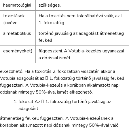
haematológiai
szükséges.
toxicitások
Ha a toxicitás nem tolerálhatóvá válik, az 
(kivéve
1. fokozatúig
a metabolikus
történő javulásig az adagolást átmenetileg
fel kell
eseményeket)
függeszteni. A Votubia-kezelés ugyanazzal
a dózissal ismét
elkezdhető. Ha a toxicitás 2. fokozatban visszatér, akkor a
Votubia adagolását az  1. fokozatúig történő javulásig fel kell
függeszteni. A Votubia-kezelés a korábban alkalmazott napi
dózisnak mintegy 50%-ával ismét elkezdhető.
fokozat Az  1. fokozatúig történő javulásig az
adagolást
átmenetileg fel kell függeszteni. A Votubia-kezelésnek a
korábban alkalmazott napi dózisnak mintegy 50%-ával való