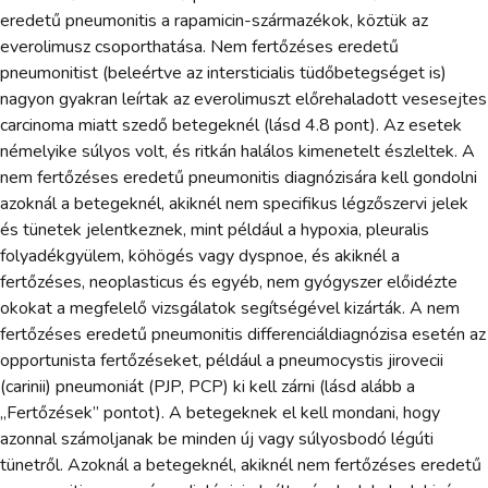
eredetű pneumonitis a rapamicin-származékok, köztük az
everolimusz csoporthatása. Nem fertőzéses eredetű
pneumonitist (beleértve az intersticialis tüdőbetegséget is)
nagyon gyakran leírtak az everolimuszt előrehaladott vesesejtes
carcinoma miatt szedő betegeknél (lásd 4.8 pont). Az esetek
némelyike súlyos volt, és ritkán halálos kimenetelt észleltek. A
nem fertőzéses eredetű pneumonitis diagnózisára kell gondolni
azoknál a betegeknél, akiknél nem specifikus légzőszervi jelek
és tünetek jelentkeznek, mint például a hypoxia, pleuralis
folyadékgyülem, köhögés vagy dyspnoe, és akiknél a
fertőzéses, neoplasticus és egyéb, nem gyógyszer előidézte
okokat a megfelelő vizsgálatok segítségével kizárták. A nem
fertőzéses eredetű pneumonitis differenciáldiagnózisa esetén az
opportunista fertőzéseket, például a pneumocystis jirovecii
(carinii) pneumoniát (PJP, PCP) ki kell zárni (lásd alább a
„Fertőzések” pontot). A betegeknek el kell mondani, hogy
azonnal számoljanak be minden új vagy súlyosbodó légúti
tünetről. Azoknál a betegeknél, akiknél nem fertőzéses eredetű