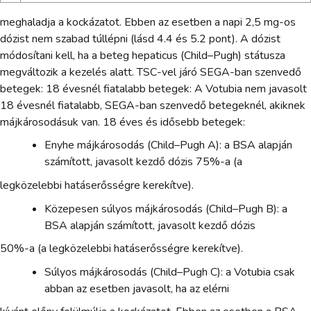
meghaladja a kockázatot. Ebben az esetben a napi 2,5 mg-os
dózist nem szabad túllépni (lásd 4.4 és 5.2 pont). A dózist
módosítani kell, ha a beteg hepaticus (Child–Pugh) státusza
megváltozik a kezelés alatt. TSC-vel járó SEGA-ban szenvedő
betegek: 18 évesnél fiatalabb betegek: A Votubia nem javasolt
18 évesnél fiatalabb, SEGA-ban szenvedő betegeknél, akiknek
májkárosodásuk van. 18 éves és idősebb betegek:
Enyhe májkárosodás (Child–Pugh A): a BSA alapján
számított, javasolt kezdő dózis 75%-a (a
legközelebbi hatáserősségre kerekítve).
Közepesen súlyos májkárosodás (Child–Pugh B): a
BSA alapján számított, javasolt kezdő dózis
50%-a (a legközelebbi hatáserősségre kerekítve).
Súlyos májkárosodás (Child–Pugh C): a Votubia csak
abban az esetben javasolt, ha az elérni