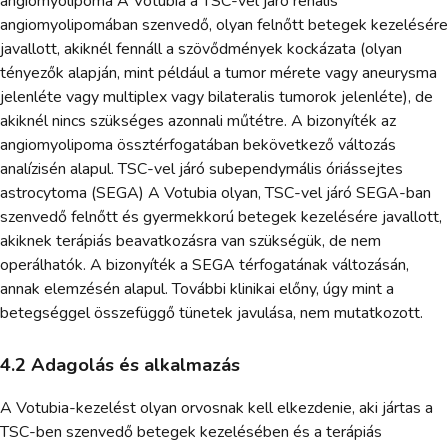
angiomyolipoma A Votubia a TSC-vel járó renalis
angiomyolipomában szenvedő, olyan felnőtt betegek kezelésére
javallott, akiknél fennáll a szövődmények kockázata (olyan
tényezők alapján, mint például a tumor mérete vagy aneurysma
jelenléte vagy multiplex vagy bilateralis tumorok jelenléte), de
akiknél nincs szükséges azonnali műtétre. A bizonyíték az
angiomyolipoma össztérfogatában bekövetkező változás
analízisén alapul. TSC-vel járó subependymális óriássejtes
astrocytoma (SEGA) A Votubia olyan, TSC-vel járó SEGA-ban
szenvedő felnőtt és gyermekkorú betegek kezelésére javallott,
akiknek terápiás beavatkozásra van szükségük, de nem
operálhatók. A bizonyíték a SEGA térfogatának változásán,
annak elemzésén alapul. További klinikai előny, úgy mint a
betegséggel összefüggő tünetek javulása, nem mutatkozott.
4.2 Adagolás és alkalmazás
A Votubia-kezelést olyan orvosnak kell elkezdenie, aki jártas a
TSC-ben szenvedő betegek kezelésében és a terápiás