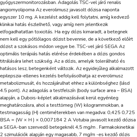
gyógyszermonitorozásban. Adagolás TSC-vel járó renalis
angiomyolipoma Az everolimusz javasolt dózisa naponta
egyszer 10 mg. A kezelést addig kell folytatni, amíg kedvező
klinikai hatás észlelhető, vagy amíg nem jelentkezik
elfogadhatatlan toxicitás. Ha egy dózis kimaradt, a betegnek
nem kell egy pótlólagos dózist bevennie, de a következő előírt
dózist a szokásos módon vegye be. TSC-vel járó SEGA Az
optimális terápiás hatás elérése érdekében a dózis gondos
titrálására lehet szükség. Az a dózis, amelyik tolerálható és
hatásos lesz, betegenként változik. Az egyidejűleg alkalmazott
epilepszia-ellenes kezelés befolyásolhatja az everolimusz
metabolizmusát, és hozzájárulhat ehhez a különbséghez (lásd
4.5 pont). Az adagolás a testfelszín (body surface area – BSA)
alapján, a Dubois-képlet alkalmazásával kerül egyénileg
meghatározásra, ahol a testtömeg (W) kilogrammokban, a
testmagasság (H) centiméterekben van megadva: 0,425 0,725
BSA = (W × H ) × 0,007184 2 A Votubia javasolt kezdő dózisa
a SEGA-ban szenvedő betegeknél 4,5 mg/m . Farmakokinetikai
2 szimulációk alapján egy magasabb, 7 mg/m -es kezdő dózis