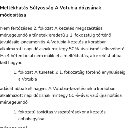
Mellékhatás Súlyosság A Votubia dózisának
módosítása
Nem fertőzéses 2. fokozat A kezelés megszakítása
mérlegelendő a tünetek eredetű ≤ 1. fokozatúig történő
javulásáig. pneumonitis A Votubia-kezelés a korábban
alkalmazott napi dózisnak mintegy 50%-ával ismét elkezdhető.
Ha 4 héten belül nem múlik el a mellékhatás, a kezelést abba
kell hagyni.
fokozat A tünetek ≤ 1. fokozatúig történő enyhüléséig
a Votubia
adását abba kell hagyni. A Votubia-kezelésnek a korábban
alkalmazott napi dózisnak mintegy 50%-ával való újraindítása
mérlegelendő.
fokozatú toxicitás visszatérésekor a kezelés
abbahagyása