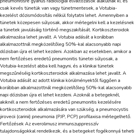
pneumonitisre gyanús radiológiai elváltozások alakulnak ki, és
csak kevés tünetük van vagy tünetmentesek, a Votubia-
kezelést dózismódosítás nélkül folytatni lehet. Amennyiben a
tünetek közepesen súlyosak, akkor mérlegelni kell a kezelésnek
a tünetek javulásáig történő megszakítását. Kortikoszteroidok
alkalmazása lehet javallt. A Votubia adását a korábban
alkalmazottnál megközelítőleg 50%-kal alacsonyabb napi
dózisban újra el lehet kezdeni. Azokban az esetekben, amikor a
nem fertőzéses eredetű pneumonitis tünetei súlyosak, a
Votubia-kezelést abba kell hagyni, és a klinikai tünetek
megszűnéséig kortikoszteroidok alkalmazása lehet javallt. A
Votubia adását az adott klinikai körülményektől függően a
korábban alkalmazottnál megközelítőleg 50%-kal alacsonyabb
napi dózisban újra el lehet kezdeni. Azoknál a betegeknél,
akiknél a nem fertőzéses eredetű pneumonitis kezelésére
kortikoszteroidok alkalmazására van szükség, a pneumocystis
jirovecii (carinii) pneumonia (PJP, PCP) profilaxisa mérlegelhető.
Fertőzések Az everolimusz immunszuppresszív
tulajdonságokkal rendelkezik, és a betegeket fogékonnyá teheti