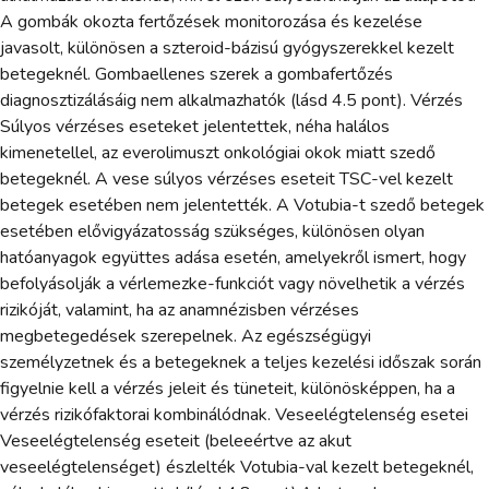
A gombák okozta fertőzések monitorozása és kezelése
javasolt, különösen a szteroid-bázisú gyógyszerekkel kezelt
betegeknél. Gombaellenes szerek a gombafertőzés
diagnosztizálásáig nem alkalmazhatók (lásd 4.5 pont). Vérzés
Súlyos vérzéses eseteket jelentettek, néha halálos
kimenetellel, az everolimuszt onkológiai okok miatt szedő
betegeknél. A vese súlyos vérzéses eseteit TSC-vel kezelt
betegek esetében nem jelentették. A Votubia-t szedő betegek
esetében elővigyázatosság szükséges, különösen olyan
hatóanyagok együttes adása esetén, amelyekről ismert, hogy
befolyásolják a vérlemezke-funkciót vagy növelhetik a vérzés
rizikóját, valamint, ha az anamnézisben vérzéses
megbetegedések szerepelnek. Az egészségügyi
személyzetnek és a betegeknek a teljes kezelési időszak során
figyelnie kell a vérzés jeleit és tüneteit, különösképpen, ha a
vérzés rizikófaktorai kombinálódnak. Veseelégtelenség esetei
Veseelégtelenség eseteit (beleeértve az akut
veseelégtelenséget) észlelték Votubia-val kezelt betegeknél,