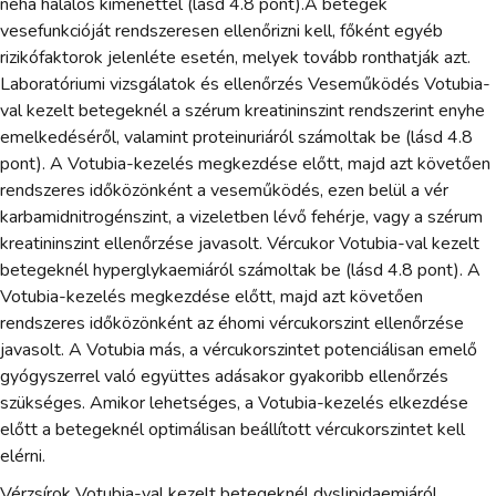
néha halálos kimenettel (lásd 4.8 pont).A betegek
vesefunkcióját rendszeresen ellenőrizni kell, főként egyéb
rizikófaktorok jelenléte esetén, melyek tovább ronthatják azt.
Laboratóriumi vizsgálatok és ellenőrzés Veseműködés Votubia-
val kezelt betegeknél a szérum kreatininszint rendszerint enyhe
emelkedéséről, valamint proteinuriáról számoltak be (lásd 4.8
pont). A Votubia-kezelés megkezdése előtt, majd azt követően
rendszeres időközönként a veseműködés, ezen belül a vér
karbamidnitrogénszint, a vizeletben lévő fehérje, vagy a szérum
kreatininszint ellenőrzése javasolt. Vércukor Votubia-val kezelt
betegeknél hyperglykaemiáról számoltak be (lásd 4.8 pont). A
Votubia-kezelés megkezdése előtt, majd azt követően
rendszeres időközönként az éhomi vércukorszint ellenőrzése
javasolt. A Votubia más, a vércukorszintet potenciálisan emelő
gyógyszerrel való együttes adásakor gyakoribb ellenőrzés
szükséges. Amikor lehetséges, a Votubia-kezelés elkezdése
előtt a betegeknél optimálisan beállított vércukorszintet kell
elérni.
Vérzsírok Votubia-val kezelt betegeknél dyslipidaemiáról