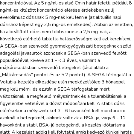
koncentrációval. Az 5 ng/ml-es alsó Cmin határ feletti, például 8
ng/ml-es kitűzött koncentráció elérése érdekében az új
everolimusz dózisnak 5 mg-nak kell lennie (az aktuális napi
dózishoz képest egy 2,5 mg-os emelkedés). Abban az esetben,
ha a beállított dózis nem többszöröse a 2,5 mg-nak, a
következő elérhető tabletta hatáserősségre kell azt kerekíteni.
A SEGA-ban szenvedő gyermekgyógyászati betegeknek szóló
adagolási javaslatok azonosak a SEGA-ban szenvedő felnőtt
populációéval, kivéve az 1 - < 3 éves, valamint a
májkárosodásban szenvedő betegeket (lásd alább a
„Májkárosodás” pontot és az 5.2 pontot). A SEGA térfogatát a
Votubia-kezelés elkezdése után megközelítőleg 3 hónappal
meg kell mérni, és ezután a SEGA térfogatában mért
változásnak, a megfelelő mélyszintnek és a tolerabilitásnak a
figyelembe vételével a dózist módosítani kell. A stabil dózis
elérésekor a mélyszinteket 3 - 6 havonként kell monitorozni
azoknál a betegeknél, akiknek változik a BSA-ja, vagy 6 - 12
havonként a stabil BSA-jú betegeknél, a kezelés időtartama
alatt. A kezelést addig kell folytatni, amíg kedvező klinikai hatás