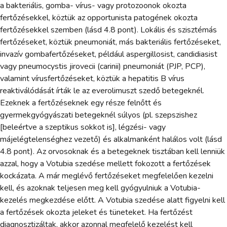
a bakteriális, gomba- vírus- vagy protozoonok okozta
fertőzésekkel, köztük az opportunista patogének okozta
fertőzésekkel szemben (lásd 4.8 pont). Lokális és szisztémás
fertőzéseket, köztük pneumoniát, más bakteriális fertőzéseket,
invazív gombafertőzéseket, például aspergillosist, candidiasist
vagy pneumocystis jirovecii (carinii) pneumoniát (PJP, PCP),
valamint vírusfertőzéseket, köztük a hepatitis B vírus
reaktiválódását írták le az everolimuszt szedő betegeknél.
Ezeknek a fertőzéseknek egy része felnőtt és
gyermekgyógyászati betegeknél súlyos (pl. szepszishez
[beleértve a szeptikus sokkot is], légzési- vagy
májelégtelenséghez vezető) és alkalmanként halálos volt (lásd
4.8 pont). Az orvosoknak és a betegeknek tisztában kell lenniük
azzal, hogy a Votubia szedése mellett fokozott a fertőzések
kockázata. A már meglévő fertőzéseket megfelelően kezelni
kell, és azoknak teljesen meg kell gyógyulniuk a Votubia-
kezelés megkezdése előtt. A Votubia szedése alatt figyelni kell
a fertőzések okozta jeleket és tüneteket. Ha fertőzést
diagnosztizáltak, akkor azonnal megfelelő kezelést kell