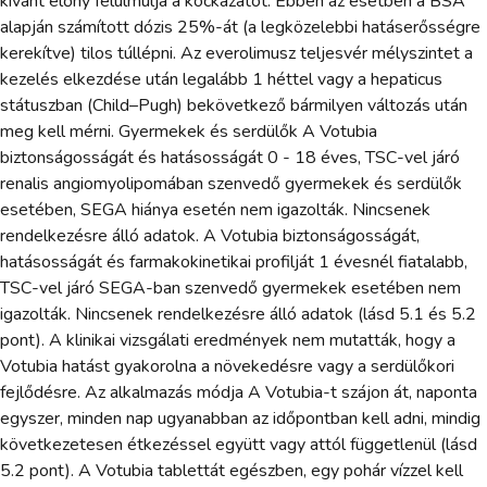
kívánt előny felülmúlja a kockázatot. Ebben az esetben a BSA
alapján számított dózis 25%-át (a legközelebbi hatáserősségre
kerekítve) tilos túllépni. Az everolimusz teljesvér mélyszintet a
kezelés elkezdése után legalább 1 héttel vagy a hepaticus
státuszban (Child–Pugh) bekövetkező bármilyen változás után
meg kell mérni. Gyermekek és serdülők A Votubia
biztonságosságát és hatásosságát 0 - 18 éves, TSC-vel járó
renalis angiomyolipomában szenvedő gyermekek és serdülők
esetében, SEGA hiánya esetén nem igazolták. Nincsenek
rendelkezésre álló adatok. A Votubia biztonságosságát,
hatásosságát és farmakokinetikai profilját 1 évesnél fiatalabb,
TSC-vel járó SEGA-ban szenvedő gyermekek esetében nem
igazolták. Nincsenek rendelkezésre álló adatok (lásd 5.1 és 5.2
pont). A klinikai vizsgálati eredmények nem mutatták, hogy a
Votubia hatást gyakorolna a növekedésre vagy a serdülőkori
fejlődésre. Az alkalmazás módja A Votubia-t szájon át, naponta
egyszer, minden nap ugyanabban az időpontban kell adni, mindig
következetesen étkezéssel együtt vagy attól függetlenül (lásd
5.2 pont). A Votubia tablettát egészben, egy pohár vízzel kell