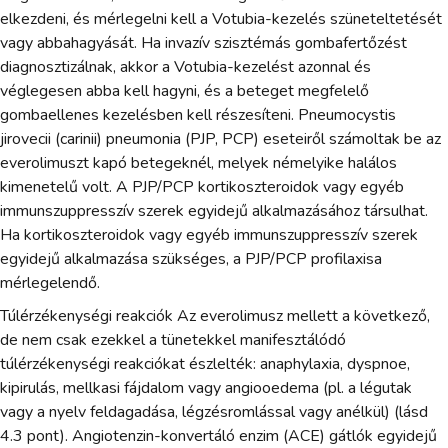
elkezdeni, és mérlegelni kell a Votubia-kezelés szüneteltetését
vagy abbahagyását. Ha invazív szisztémás gombafertőzést
diagnosztizálnak, akkor a Votubia-kezelést azonnal és
véglegesen abba kell hagyni, és a beteget megfelelő
gombaellenes kezelésben kell részesíteni. Pneumocystis
jirovecii (carinii) pneumonia (PJP, PCP) eseteiről számoltak be az
everolimuszt kapó betegeknél, melyek némelyike halálos
kimenetelű volt. A PJP/PCP kortikoszteroidok vagy egyéb
immunszuppresszív szerek egyidejű alkalmazásához társulhat.
Ha kortikoszteroidok vagy egyéb immunszuppresszív szerek
egyidejű alkalmazása szükséges, a PJP/PCP profilaxisa
mérlegelendő.
Túlérzékenységi reakciók Az everolimusz mellett a következő,
de nem csak ezekkel a tünetekkel manifesztálódó
túlérzékenységi reakciókat észlelték: anaphylaxia, dyspnoe,
kipirulás, mellkasi fájdalom vagy angiooedema (pl. a légutak
vagy a nyelv feldagadása, légzésromlással vagy anélkül) (lásd
4.3 pont). Angiotenzin-konvertáló enzim (ACE) gátlók egyidejű