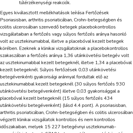
túlérzékenységi reakciók.
Egyes kiválasztott mellékhatások leírása Fertőzések
Psoriasisban, arthritis psoriaticában, Crohn-betegségben és
colitis ulcerosában szenvedő betegek placebokontrollos
vizsgálataiban a fertőzés vagy súlyos fertőzés aránya hasonló
volt az usztekinumabbal, illetve a placebóval kezelt betegek
körében. Ezeknek a klinikai vizsgálatoknak a placebokontrollos
szakaszában a fertőzés aránya 1,36 utánkövetési betegév volt
az usztekinumabbal kezelt betegeknél, illetve 1,34 a placebóval
kezelt betegeknél. Súlyos fertőzések 0,03 utánkövetési
betegévenkénti gyakorisági aránnyal fordultak elő az
usztekinumabbal kezelt betegeknél (30 súlyos fertőzés 930
utánkövetési betegévenként) illetve 0,03 gyakorisággal a
placebóval kezelt betegeknél (15 súlyos fertőzés 434
utánkövetési betegévenként) (lásd 4.4 pont). A psoriasisban,
arthritis psoriaticában, Crohn-betegségben és colitis ulcerosában
végzett klinikai vizsgálatok kontrollos és nem kontrollos
időszakaiban, melyek 15 227 betegévnyi usztekinumab-