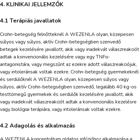
4. KLINIKAI JELLEMZŐK
4.1 Terápiás javallatok
Crohn-betegség felnőtteknél A WEZENLA olyan, közepesen
súlyos vagy súlyos, aktív Crohn-betegségben szenvedő
betegek kezelésére javallott, akik vagy inadekvát válaszreakciót
adtak a konvencionális kezelésére vagy egy TNFα-
antagonistára, vagy megszűnt az ezekre adott válaszreakciójuk,
vagy intoleránsak voltak ezekre. Crohn-betegség gyermekeknél
és serdülőknél A WEZENLA olyan, közepesen súlyos vagy
súlyos, aktív Crohn-betegségben szenvedő, legalább 40 kg-os
testtömegű gyermekek és serdülők kezelésére javallott, akik
vagy inadekvát válaszreakciót adtak a konvencionális kezelésre
vagy biológiai terápiára, vagy intoleránsak voltak ezekre.
4.2 Adagolás és alkalmazás
A WEZENLA koncentrátum oldatos infúzióhoz alkalmazása a