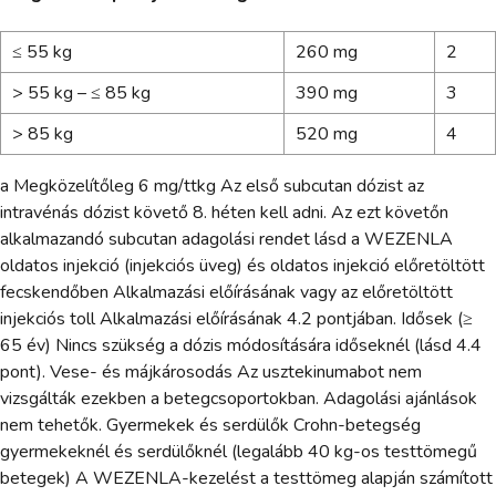
≤ 55 kg
260 mg
2
> 55 kg – ≤ 85 kg
390 mg
3
> 85 kg
520 mg
4
a Megközelítőleg 6 mg/ttkg Az első subcutan dózist az
intravénás dózist követő 8. héten kell adni. Az ezt követőn
alkalmazandó subcutan adagolási rendet lásd a WEZENLA
oldatos injekció (injekciós üveg) és oldatos injekció előretöltött
fecskendőben Alkalmazási előírásának vagy az előretöltött
injekciós toll Alkalmazási előírásának 4.2 pontjában. Idősek (≥
65 év) Nincs szükség a dózis módosítására időseknél (lásd 4.4
pont). Vese- és májkárosodás Az usztekinumabot nem
vizsgálták ezekben a betegcsoportokban. Adagolási ajánlások
nem tehetők. Gyermekek és serdülők Crohn-betegség
gyermekeknél és serdülőknél (legalább 40 kg-os testtömegű
betegek) A WEZENLA-kezelést a testtömeg alapján számított