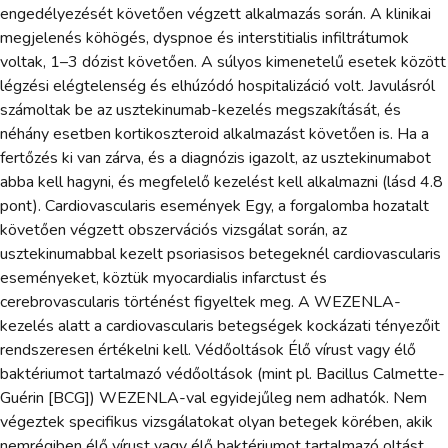
engedélyezését követően végzett alkalmazás során. A klinikai
megjelenés köhögés, dyspnoe és interstitialis infiltrátumok
voltak, 1–3 dózist követően. A súlyos kimenetelű esetek között
légzési elégtelenség és elhúzódó hospitalizáció volt. Javulásról
számoltak be az usztekinumab-kezelés megszakítását, és
néhány esetben kortikoszteroid alkalmazást követően is. Ha a
fertőzés ki van zárva, és a diagnózis igazolt, az usztekinumabot
abba kell hagyni, és megfelelő kezelést kell alkalmazni (lásd 4.8
pont). Cardiovascularis események Egy, a forgalomba hozatalt
követően végzett obszervációs vizsgálat során, az
usztekinumabbal kezelt psoriasisos betegeknél cardiovascularis
eseményeket, köztük myocardialis infarctust és
cerebrovascularis történést figyeltek meg. A WEZENLA-
kezelés alatt a cardiovascularis betegségek kockázati tényezőit
rendszeresen értékelni kell. Védőoltások Élő vírust vagy élő
baktériumot tartalmazó védőoltások (mint pl. Bacillus Calmette-
Guérin [BCG]) WEZENLA-val egyidejűleg nem adhatók. Nem
végeztek specifikus vizsgálatokat olyan betegek körében, akik
nemrégiben élő vírust vagy élő baktériumot tartalmazó oltást