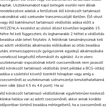
kaptak. Usztekinumabot kapó betegek esetén nem állnak
rendelkezésre adatok a fertőzések élő kórokozót tartalmazó
vakcinákkal való szekunder transzmisszióját illetően. Élő vírust
vagy élő baktériumot tartalmazó védőoltás adása előtt a
WEZENLA-kezelést az utolsó dózist követően legalább 15
hétre fel kell függeszteni, és leghamarabb 2 héttel a védőoltás
beadása után lehet folytatni. A felíróknak tanulmányozniuk kell
az adott védőoltás alkalmazási előírásában az oltás beadása
utáni, immunszuppresszív gyógyszerek egyidejű alkalmazására
vonatkozó kiegészítő információt és ajánlást. Az in utero
usztekinumab-expozíciónak kitett csecsemőknek nem javasolt
élő kórokozót tartalmazó védőoltás (mint például a BCG-oltás)
adása a születést követő tizenkét hónapban vagy amíg a
csecsemőnél az usztekinumab szérumszintje kimutathatatlanná
nem válik (lásd 4.5 és 4.6 pont). Ha az
élő kórokozót tartalmazó védőoltásnak egyértelműen kedvező
klinikai hatása van az adott csecsemőnél, akkor annak korábbi
időpontban történő beadása mérlegelhető, ha a csecsemőnél az