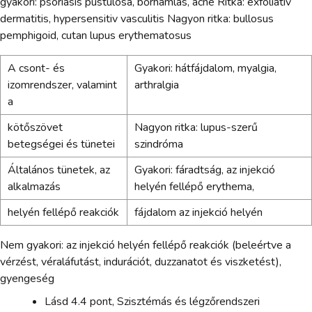
gyakori: psoriasis pustulosa, bőrhámlás, acne Ritka: exfoliatív
dermatitis, hypersensitiv vasculitis Nagyon ritka: bullosus
pemphigoid, cutan lupus erythematosus
A csont- és
Gyakori: hátfájdalom, myalgia,
izomrendszer, valamint
arthralgia
a
kötőszövet
Nagyon ritka: lupus-szerű
betegségei és tünetei
szindróma
Általános tünetek, az
Gyakori: fáradtság, az injekció
alkalmazás
helyén fellépő erythema,
helyén fellépő reakciók
fájdalom az injekció helyén
Nem gyakori: az injekció helyén fellépő reakciók (beleértve a
vérzést, véraláfutást, indurációt, duzzanatot és viszketést),
gyengeség
Lásd 4.4 pont, Szisztémás és légzőrendszeri