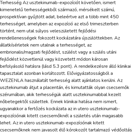
Terhesség Az usztekinumab-expozíciót követően, ismert
kimenetelű terhességekből származó, mérsékelt számú,
prospektívan gyűjtött adat, beleértve azt a több mint 450
terhességet, amelyben az expozíció az első trimeszterben
történt, nem utal súlyos veleszületett fejlődési
rendellenességek fokozott kockázatára újszülöttekben. Az
állatkísérletek nem utalnak a terhességet, az
embrionalis/magzati fejlődést, szülést vagy a szülés utáni
fejlődést közvetlenül vagy közvetett módon károsan
befolyásoló hatásra (lásd 5.3 pont). A rendelkezésre álló klinikai
tapasztalat azonban korlátozott. Elővigyázatosságból a
WEZENLA használatát terhesség alatt ajánlatos kerülni. Az
usztekinumab átjut a placentán, és kimutatták olyan csecsemők
szérumában, akik terhességük alatt usztekinumabbal kezelt
nőbetegektől születtek. Ennek klinikai hatása nem ismert,
ugyanakkor a fertőzés kockázata az in utero usztekinumab-
expozíciónak kitett csecsemőknél a születés után magasabb
lehet. Az in utero usztekinumab-expozíciónak kitett
csecsemőknek nem javasolt élő kórokozót tartalmazó védőoltás