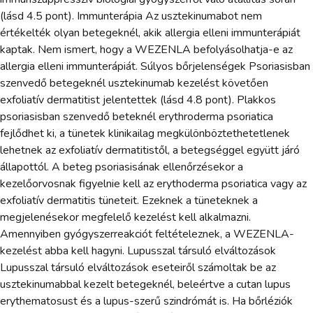
(lásd 4.5 pont). Immunterápia Az usztekinumabot nem
értékelték olyan betegeknél, akik allergia elleni immunterápiát
kaptak. Nem ismert, hogy a WEZENLA befolyásolhatja-e az
allergia elleni immunterápiát. Súlyos bőrjelenségek Psoriasisban
szenvedő betegeknél usztekinumab kezelést követően
exfoliatív dermatitist jelentettek (lásd 4.8 pont). Plakkos
psoriasisban szenvedő beteknél erythroderma psoriatica
fejlődhet ki, a tünetek klinikailag megkülönböztethetetlenek
lehetnek az exfoliatív dermatitistől, a betegséggel együtt járó
állapottól. A beteg psoriasisának ellenőrzésekor a
kezelőorvosnak figyelnie kell az erythoderma psoriatica vagy az
exfoliatív dermatitis tüneteit. Ezeknek a tüneteknek a
megjelenésekor megfelelő kezelést kell alkalmazni.
Amennyiben gyógyszerreakciót feltételeznek, a WEZENLA-
kezelést abba kell hagyni. Lupusszal társuló elváltozások
Lupusszal társuló elváltozások eseteiről számoltak be az
usztekinumabbal kezelt betegeknél, beleértve a cutan lupus
erythematosust és a lupus-szerű szindrómát is. Ha bőrléziók