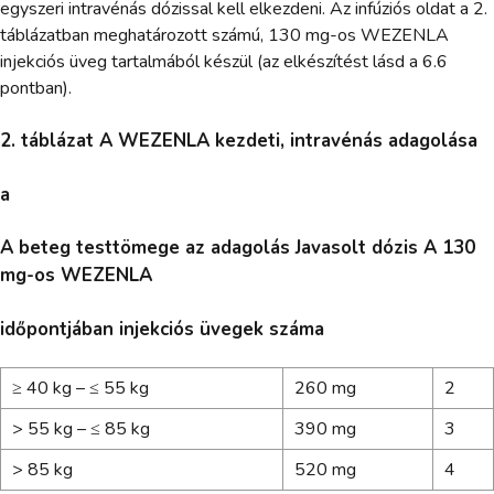
egyszeri intravénás dózissal kell elkezdeni. Az infúziós oldat a 2.
táblázatban meghatározott számú, 130 mg-os WEZENLA
injekciós üveg tartalmából készül (az elkészítést lásd a 6.6
pontban).
2. táblázat A WEZENLA kezdeti, intravénás adagolása
a
A beteg testtömege az adagolás Javasolt dózis A 130
mg-os WEZENLA
időpontjában injekciós üvegek száma
≥ 40 kg – ≤ 55 kg
260 mg
2
> 55 kg – ≤ 85 kg
390 mg
3
> 85 kg
520 mg
4