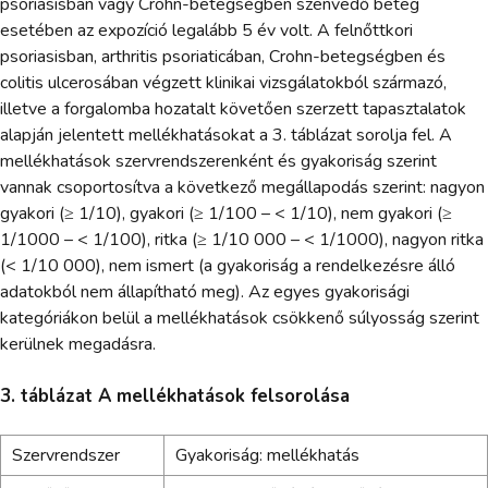
psoriasisban vagy Crohn-betegségben szenvedő beteg
esetében az expozíció legalább 5 év volt. A felnőttkori
psoriasisban, arthritis psoriaticában, Crohn-betegségben és
colitis ulcerosában végzett klinikai vizsgálatokból származó,
illetve a forgalomba hozatalt követően szerzett tapasztalatok
alapján jelentett mellékhatásokat a 3. táblázat sorolja fel. A
mellékhatások szervrendszerenként és gyakoriság szerint
vannak csoportosítva a következő megállapodás szerint: nagyon
gyakori (≥ 1/10), gyakori (≥ 1/100 – < 1/10), nem gyakori (≥
1/1000 – < 1/100), ritka (≥ 1/10 000 – < 1/1000), nagyon ritka
(< 1/10 000), nem ismert (a gyakoriság a rendelkezésre álló
adatokból nem állapítható meg). Az egyes gyakorisági
kategóriákon belül a mellékhatások csökkenő súlyosság szerint
kerülnek megadásra.
3. táblázat A mellékhatások felsorolása
Szervrendszer
Gyakoriság: mellékhatás