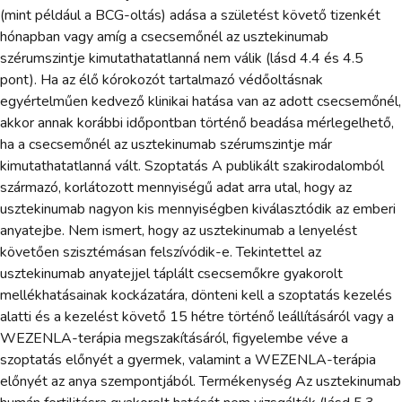
(mint például a BCG-oltás) adása a születést követő tizenkét
hónapban vagy amíg a csecsemőnél az usztekinumab
szérumszintje kimutathatatlanná nem válik (lásd 4.4 és 4.5
pont). Ha az élő kórokozót tartalmazó védőoltásnak
egyértelműen kedvező klinikai hatása van az adott csecsemőnél,
akkor annak korábbi időpontban történő beadása mérlegelhető,
ha a csecsemőnél az usztekinumab szérumszintje már
kimutathatatlanná vált. Szoptatás A publikált szakirodalomból
származó, korlátozott mennyiségű adat arra utal, hogy az
usztekinumab nagyon kis mennyiségben kiválasztódik az emberi
anyatejbe. Nem ismert, hogy az usztekinumab a lenyelést
követően szisztémásan felszívódik-e. Tekintettel az
usztekinumab anyatejjel táplált csecsemőkre gyakorolt
mellékhatásainak kockázatára, dönteni kell a szoptatás kezelés
alatti és a kezelést követő 15 hétre történő leállításáról vagy a
WEZENLA-terápia megszakításáról, figyelembe véve a
szoptatás előnyét a gyermek, valamint a WEZENLA-terápia
előnyét az anya szempontjából. Termékenység Az usztekinumab