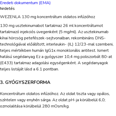
Eredeti dokumentum (EMA)
hirdetés
WEZENLA 130 mg koncentrátum oldatos infúzióhoz
130 mg usztekinumabot tartalmaz 26 ml koncentrátumot
tartalmazó injekciós üvegenként (5 mg/ml). Az usztekinumab
kínai hörcsög petefészek-sejtvonalban, rekombináns DNS-
technológiával előállított, interleukin- (IL) 12/23-mal szembeni,
teljes mértékben humán IgG1κ monoklonális antitest. Ismert
hatású segédanyag Ez a gyógyszer 10,4 mg poliszorbát 80-at
(E433) tartalmaz adagolási egységenként. A segédanyagok
teljes listáját lásd a 6.1 pontban.
3. GYÓGYSZERFORMA
Koncentrátum oldatos infúzióhoz. Az oldat tiszta vagy opálos,
színtelen vagy enyhén sárga. Az oldat pH-ja körülbelül 6,0;
ozmolalitása körülbelül 280 mOsm/kg.