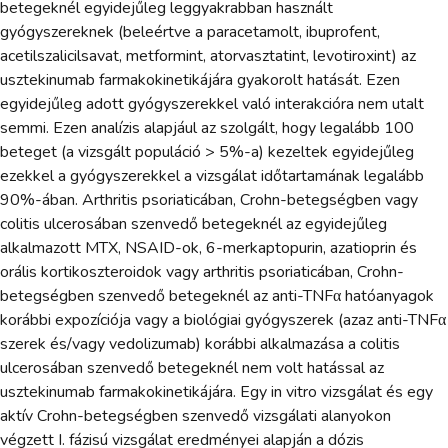
betegeknél egyidejűleg leggyakrabban használt
gyógyszereknek (beleértve a paracetamolt, ibuprofent,
acetilszalicilsavat, metformint, atorvasztatint, levotiroxint) az
usztekinumab farmakokinetikájára gyakorolt hatását. Ezen
egyidejűleg adott gyógyszerekkel való interakcióra nem utalt
semmi. Ezen analízis alapjául az szolgált, hogy legalább 100
beteget (a vizsgált populáció > 5%-a) kezeltek egyidejűleg
ezekkel a gyógyszerekkel a vizsgálat időtartamának legalább
90%-ában. Arthritis psoriaticában, Crohn-betegségben vagy
colitis ulcerosában szenvedő betegeknél az egyidejűleg
alkalmazott MTX, NSAID-ok, 6-merkaptopurin, azatioprin és
orális kortikoszteroidok vagy arthritis psoriaticában, Crohn-
betegségben szenvedő betegeknél az anti-TNFα hatóanyagok
korábbi expozíciója vagy a biológiai gyógyszerek (azaz anti-TNFα
szerek és/vagy vedolizumab) korábbi alkalmazása a colitis
ulcerosában szenvedő betegeknél nem volt hatással az
usztekinumab farmakokinetikájára. Egy in vitro vizsgálat és egy
aktív Crohn-betegségben szenvedő vizsgálati alanyokon
végzett I. fázisú vizsgálat eredményei alapján a dózis