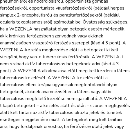
pneumoniáról és nocardiosisról), opportunista gombás
fertőzésekről, opportunista vírusfertőzésekről (például herpes
simplex 2-encephalitisről) és parazitafertőzésekről (például
ocularis toxoplasmosisról) számoltak be. Óvatosság szükséges,
ha a WEZENLA használatát olyan betegek esetén mérlegelik,
akik krónikus fertőzésben szenvednek vagy akiknek
anamnézisében visszatérő fertőzés szerepel (lásd 4.3 pont). A
WEZENLA-kezelés megkezdése előtt a betegeket ki kell
vizsgálni, hogy van-e tuberculosis fertőzésük. A WEZENLA-t
nem szabad aktív tuberculosisos betegeknek adni (lásd 4.3
pont). A WEZENLA alkalmazása előtt meg kell kezdeni a látens
tuberculosis kezelését. A WEZENLA-kezelés előtt a
tuberculosis elleni terápia ugyancsak megfontolandó olyan
betegeknél, akiknek anamnézisében a látens vagy aktív
tuberculosis megfelelő kezelése nem igazolható. A WEZENLA-
t kapó betegeket – a kezelés alatt és után – szoros megfigyelés
alatt kell tartani az aktív tuberculosis okozta jelek és tünetek
esetleges megjelenése miatt. A betegeket meg kell tanítani
arra, hogy forduljanak orvoshoz, ha fertőzésre utaló jelek vagy