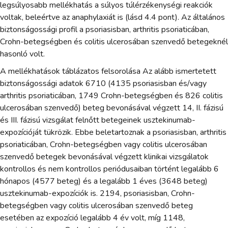
legsúlyosabb mellékhatás a súlyos túlérzékenységi reakciók
voltak, beleértve az anaphylaxiát is (lásd 4.4 pont). Az általános
biztonságossági profil a psoriasisban, arthritis psoriaticában,
Crohn-betegségben és colitis ulcerosában szenvedő betegeknél
hasonló volt.
A mellékhatások táblázatos felsorolása Az alább ismertetett
biztonságossági adatok 6710 (4135 psoriasisban és/vagy
arthritis psoriaticában, 1749 Crohn-betegségben és 826 colitis
ulcerosában szenvedő) beteg bevonásával végzett 14, II. fázisú
és III. fázisú vizsgálat felnőtt betegeinek usztekinumab-
expozícióját tükrözik. Ebbe beletartoznak a psoriasisban, arthritis
psoriaticában, Crohn-betegségben vagy colitis ulcerosában
szenvedő betegek bevonásával végzett klinikai vizsgálatok
kontrollos és nem kontrollos periódusaiban történt legalább 6
hónapos (4577 beteg) és a legalább 1 éves (3648 beteg)
usztekinumab-expozíciók is. 2194, psoriasisban, Crohn-
betegségben vagy colitis ulcerosában szenvedő beteg
esetében az expozíció legalább 4 év volt, míg 1148,