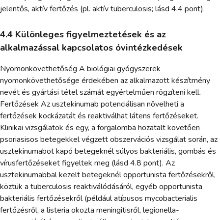
jelentős, aktív fertőzés (pl. aktív tuberculosis; lásd 4.4 pont).
4.4 Különleges figyelmeztetések és az
alkalmazással kapcsolatos óvintézkedések
Nyomonkövethetőség A biológiai gyógyszerek
nyomonkövethetősége érdekében az alkalmazott készítmény
nevét és gyártási tétel számát egyértelműen rögzíteni kell.
Fertőzések Az usztekinumab potenciálisan növelheti a
fertőzések kockázatát és reaktiválhat látens fertőzéseket.
Klinikai vizsgálatok és egy, a forgalomba hozatalt követően
psoriasisos betegekkel végzett obszervációs vizsgálat során, az
usztekinumabot kapó betegeknél súlyos bakteriális, gombás és
vírusfertőzéseket figyeltek meg (lásd 4.8 pont). Az
usztekinumabbal kezelt betegeknél opportunista fertőzésekről,
köztük a tuberculosis reaktiválódásáról, egyéb opportunista
bakteriális fertőzésekről (például atípusos mycobacterialis
fertőzésről, a listeria okozta meningitisről, legionella-