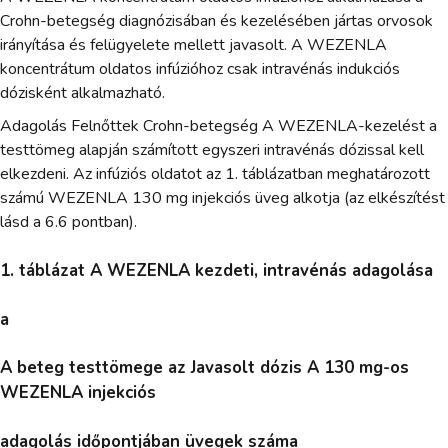
Crohn-betegség diagnózisában és kezelésében jártas orvosok
irányítása és felügyelete mellett javasolt. A WEZENLA
koncentrátum oldatos infúzióhoz csak intravénás indukciós
dózisként alkalmazható.
Adagolás Felnőttek Crohn-betegség A WEZENLA-kezelést a
testtömeg alapján számított egyszeri intravénás dózissal kell
elkezdeni. Az infúziós oldatot az 1. táblázatban meghatározott
számú WEZENLA 130 mg injekciós üveg alkotja (az elkészítést
lásd a 6.6 pontban).
1. táblázat A WEZENLA kezdeti, intravénás adagolása
a
A beteg testtömege az Javasolt dózis A 130 mg-os
WEZENLA injekciós
adagolás időpontjában üvegek száma