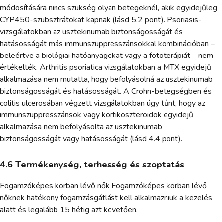
módosítására nincs szükség olyan betegeknél, akik egyidejűleg
CYP450-szubsztrátokat kapnak (lásd 5.2 pont). Psoriasis-
vizsgálatokban az usztekinumab biztonságosságát és
hatásosságát más immunszuppresszánsokkal kombinációban –
beleértve a biológiai hatóanyagokat vagy a fototerápiát – nem
értékelték. Arthritis psoriatica vizsgálatokban a MTX egyidejű
alkalmazása nem mutatta, hogy befolyásolná az usztekinumab
biztonságosságát és hatásosságát. A Crohn-betegségben és
colitis ulcerosában végzett vizsgálatokban úgy tűnt, hogy az
immunszuppresszánsok vagy kortikoszteroidok egyidejű
alkalmazása nem befolyásolta az usztekinumab
biztonságosságát vagy hatásosságát (lásd 4.4 pont).
4.6 Termékenység, terhesség és szoptatás
Fogamzóképes korban lévő nők Fogamzóképes korban lévő
nőknek hatékony fogamzásgátlást kell alkalmazniuk a kezelés
alatt és legalább 15 hétig azt követően.