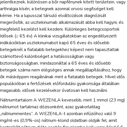
jelentkeznek, különösen a bőr napfénynek kitett területein, vagy
arthralgia kíséri, a betegnek azonnal orvosi segítséget kell
kérnie. Ha a lupusszal társuló elváltozások diagnózisát
megerősítik, az usztekinumab alkalmazását abba kell hagyni, és
megfelelő kezelést kell kezdeni. Különleges betegcsoportok
Idősek (≥ 65 év) A klinikai vizsgálatokban az engedélyezett
indikációkban usztekinumabot kapó 65 éves és idősebb
betegeknél a fiatalabb betegekhez képest nem tapasztaltak
számottevő különbséget a hatásosságban vagy
biztonságosságban, mindazonáltal a 65 éves és idősebb
betegek száma nem elégséges annak megállapításához, hogy
ők másképpen reagálnának mint a fiatalabb betegek. Mivel idős
populációban a fertőzések előfordulási gyakorisága általában
magasabb, idősek kezelésekor óvatosan kell használni.
Nátriumtartalom A WEZENLA kevesebb, mint 1 mmol (23 mg)
nátriumot tartalmaz dózisonként, azaz gyakorlatilag
„nátriummentes”. A WEZENLA-t azonban infúzióhoz való 9
mg/ml-es (0,9%-os) nátrium-klorid oldatban oldják fel, amit