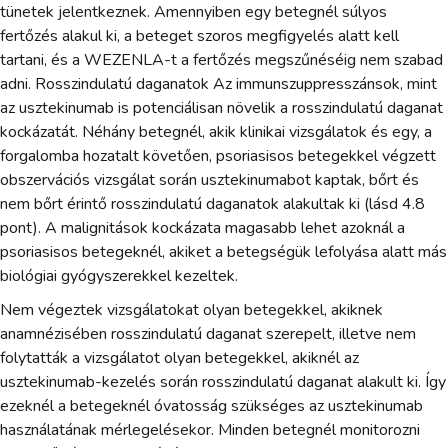
tünetek jelentkeznek. Amennyiben egy betegnél súlyos
fertőzés alakul ki, a beteget szoros megfigyelés alatt kell
tartani, és a WEZENLA-t a fertőzés megszűnéséig nem szabad
adni. Rosszindulatú daganatok Az immunszuppresszánsok, mint
az usztekinumab is potenciálisan növelik a rosszindulatú daganat
kockázatát. Néhány betegnél, akik klinikai vizsgálatok és egy, a
forgalomba hozatalt követően, psoriasisos betegekkel végzett
obszervációs vizsgálat során usztekinumabot kaptak, bőrt és
nem bőrt érintő rosszindulatú daganatok alakultak ki (lásd 4.8
pont). A malignitások kockázata magasabb lehet azoknál a
psoriasisos betegeknél, akiket a betegségük lefolyása alatt más
biológiai gyógyszerekkel kezeltek.
Nem végeztek vizsgálatokat olyan betegekkel, akiknek
anamnézisében rosszindulatú daganat szerepelt, illetve nem
folytatták a vizsgálatot olyan betegekkel, akiknél az
usztekinumab-kezelés során rosszindulatú daganat alakult ki. Így
ezeknél a betegeknél óvatosság szükséges az usztekinumab
használatának mérlegelésekor. Minden betegnél monitorozni