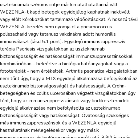
usztekinumab szérumszintje már kimutathatatlanná vált.
WEZENLA-t kapó betegek egyidejűleg kaphatnak inaktivált
vagy elölt kórokozókat tartalmazó védőoltásokat. A hosszú távú
WEZENLA-kezelés nem nyomja el a pneumococcus
poliszacharid vagy tetanusz vakcinákra adott humorális
immunválaszt (lásd 5.1 pont). Egyidejű immunszuppresszív
terápia Psoriasis vizsgálatokban az usztekinumab
biztonságosságát és hatásosságát immunszuppresszánsokkal
kombinációban – beleértve a biológiai hatóanyagokat vagy a
fototerápiát – nem értékelték. Arthritis psoriatica vizsgálatokban
nem tűnt úgy, hogy a MTX egyidejű alkalmazása befolyásolná az
usztekinumab biztonságosságát és hatásosságát. A Crohn-
betegségben és colitis ulcerosában végzett vizsgálatokban úgy
tűnt, hogy az immunszuppresszánsok vagy kortikoszteroidok
egyidejű alkalmazása nem befolyásolta az usztekinumab
biztonságosságát vagy hatásosságát. Óvatosság szükséges
más immunszuppresszánsok és a WEZENLA egyidejű
használatának mérlegelésekor vagy egy másik
immunszuppresszív biológiai gyógyszerről való átállítás során