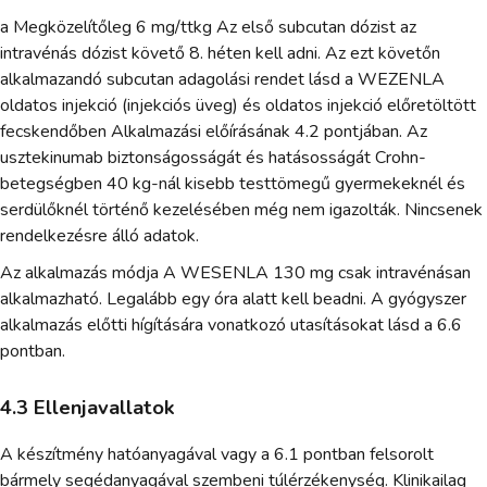
a Megközelítőleg 6 mg/ttkg Az első subcutan dózist az
intravénás dózist követő 8. héten kell adni. Az ezt követőn
alkalmazandó subcutan adagolási rendet lásd a WEZENLA
oldatos injekció (injekciós üveg) és oldatos injekció előretöltött
fecskendőben Alkalmazási előírásának 4.2 pontjában. Az
usztekinumab biztonságosságát és hatásosságát Crohn-
betegségben 40 kg-nál kisebb testtömegű gyermekeknél és
serdülőknél történő kezelésében még nem igazolták. Nincsenek
rendelkezésre álló adatok.
Az alkalmazás módja A WESENLA 130 mg csak intravénásan
alkalmazható. Legalább egy óra alatt kell beadni. A gyógyszer
alkalmazás előtti hígítására vonatkozó utasításokat lásd a 6.6
pontban.
4.3 Ellenjavallatok
A készítmény hatóanyagával vagy a 6.1 pontban felsorolt
bármely segédanyagával szembeni túlérzékenység. Klinikailag