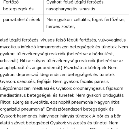
Fertőző
Gyakori: felső légúti fertőzés,
betegségek és
nasopharyngitis, sinusitis
parazitafertőzések
Nem gyakori: cellulitis, fogak fertőzései,
herpes zoster,
alsó légúti fertőzés, vírusos felső légúti fertőzés, vulvovaginalis
mycoticus infekció Immunrendszeri betegségek és tünetek Nem
gyakori: túlérzékenységi reakciók (beleértve a bőrkiütést,
urticariát) Ritka: súlyos túlérzékenységi reakciók (beleértve az
anaphylaxiát és angiooedemát) Pszichiátriai kórképek Nem
gyakori: depresszió Idegrendszeri betegségek és tünetek
Gyakori: szédülés, fejfájás Nem gyakori: facialis paresis
Légzőrendszeri, mellkasi és Gyakori: oropharyngealis fájdalom
mediastinalis betegségek és tünetek Nem gyakori: orrdugulás
Ritka: allergiás alveolitis, eosinophil pneumonia Nagyon ritka:
organizáló pneumonia* Emésztőrendszeri betegségek és
Gyakori: hasmenés, hányinger, hányás tünetek A bőr és a bőr
alatti szövet betegségei Gyakori: viszketés és tünetei Nem