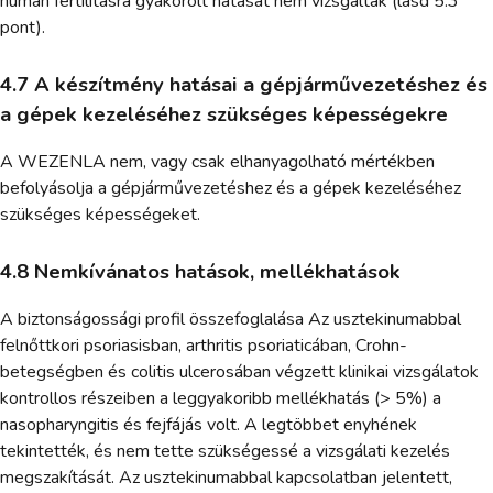
humán fertilitásra gyakorolt hatását nem vizsgálták (lásd 5.3
pont).
4.7 A készítmény hatásai a gépjárművezetéshez és
a gépek kezeléséhez szükséges képességekre
A WEZENLA nem, vagy csak elhanyagolható mértékben
befolyásolja a gépjárművezetéshez és a gépek kezeléséhez
szükséges képességeket.
4.8 Nemkívánatos hatások, mellékhatások
A biztonságossági profil összefoglalása Az usztekinumabbal
felnőttkori psoriasisban, arthritis psoriaticában, Crohn-
betegségben és colitis ulcerosában végzett klinikai vizsgálatok
kontrollos részeiben a leggyakoribb mellékhatás (> 5%) a
nasopharyngitis és fejfájás volt. A legtöbbet enyhének
tekintették, és nem tette szükségessé a vizsgálati kezelés
megszakítását. Az usztekinumabbal kapcsolatban jelentett,