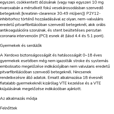
egyszeri, csökkentett dózisának (vagy napi egyszeri 10 mg
rivaroxabán a mérsékelt fokú vesekárosodásban szenvedő
betegeknél [kreatinin-clearence 30‑49 ml/perc]) P2Y12-
inhibitorhoz történő hozzáadásával az olyan, nem-valvuláris
eredetű pitvarfibrillációban szenvedő betegeknél, akik orális
antikoagulációra szorulnak, és stent beültetéses percutan
coronaria intervención (PCI) esnek át (lásd 4.4 és 5.1 pont).
Gyermekek és serdülők
A Xerdoxo biztonságosságát és hatásosságát 0–18 éves
gyermekek esetében még nem igazolták stroke és systemás
embolisatio megelőzése indikációjában nem valvularis eredetű
pitvarfibrillációban szenvedő betegeknél. Nincsenek
rendelkezésre álló adatok. Emiatt alkalmazása 18 évesnél
fiatalabb gyermekeknél kizárólag VTE kezelése és a VTE
kiújulásának megelőzése indikációban ajánlott.
Az alkalmazás módja
Felnőttek