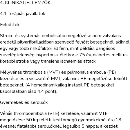
4. KLINIKAI JELLEMZŐK
4.1 Terápiás javallatok
Felnőttek
Stroke és systemás embolisatio megelőzése nem valvularis
eredetű pitvarfibrillációban szenvedő felnőtt betegeknél, akiknél
egy vagy több rizikófaktor áll fenn, mint például pangásos
szívelégtelenség, hypertonia, életkor ≥ 75 év, diabetes mellitus,
korábbi stroke vagy transiens ischaemiás attack.
Mélyvénás thrombosis (MVT) és pulmonalis embolia (PE)
kezelése és a visszatérő MVT, valamint PE megelőzése felnőtt
betegeknél. (A hemodinamikailag instabil PE betegekkel
kapcsolatban lásd 4.4 pont).
Gyermekek és serdülők
Vénás thromboembolia (VTE) kezelése, valamint VTE
megelőzése 50 kg feletti testtömegű gyermekeknél és (18
évesnél fiatalabb) serdülőknél, legalább 5 nappal a kezdeti