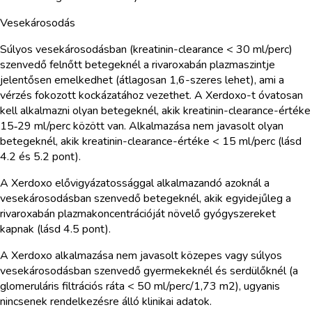
Vesekárosodás
Súlyos vesekárosodásban (kreatinin-clearance < 30 ml/perc)
szenvedő felnőtt betegeknél a rivaroxabán plazmaszintje
jelentősen emelkedhet (átlagosan 1,6-szeres lehet), ami a
vérzés fokozott kockázatához vezethet. A Xerdoxo-t óvatosan
kell alkalmazni olyan betegeknél, akik kreatinin-clearance-értéke
15‑29 ml/perc között van. Alkalmazása nem javasolt olyan
betegeknél, akik kreatinin-clearance-értéke < 15 ml/perc (lásd
4.2 és 5.2 pont).
A Xerdoxo elővigyázatossággal alkalmazandó azoknál a
vesekárosodásban szenvedő betegeknél, akik egyidejűleg a
rivaroxabán plazmakoncentrációját növelő gyógyszereket
kapnak (lásd 4.5 pont).
A Xerdoxo alkalmazása nem javasolt közepes vagy súlyos
vesekárosodásban szenvedő gyermekeknél és serdülőknél (a
glomeruláris filtrációs ráta < 50 ml/perc/1,73 m2), ugyanis
nincsenek rendelkezésre álló klinikai adatok.