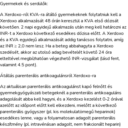
Gyermekek és serdülők:
A Xerdoxo-ról KVA-ra átálló gyermekeknek folytatniuk kell a
Xerdoxo alkalmazását 48 órán keresztül a KVA első dózisát
követően. 2 napi egyidejű alkalmazás után meg kell határozni az
INR-t a Xerdoxo következő esedékes dózisa előtt. A Xerdoxo
és a KVA egyidejű alkalmazását addig tanácsos folytatni, amíg
az INR ≥ 2,0 nem lesz. Ha a beteg abbahagyta a Xerdoxo
szedését, akkor az utolsó adag bevételét követő 24 óra
elteltével megbízhatóan végezhető INR-vizsgálat (lásd fent,
valamint 4.5 pont).
Átállás parenterális antikoagulánsról Xerdoxo-ra
Az aktuálisan parenterális antikoagulánst kapó felnőtt és
gyermekgyógyászati betegeknél a parenterális antikoaguláns
adagolását abba kell hagyni, és a Xerdoxo kezelést 0‑2 órával
azelőtt az időpont előtt kell elkezdeni, mielőtt a következő
parenterális gyógyszer (pl. kis molekulatömegű heparinok)
esedékes lenne, vagy a folyamatosan adagolt parenterális
készítmény (pl. intravénásan adagolt, nem frakcionált heparin)