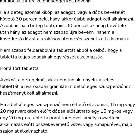
körülbelül 24 óra különbséggel kell bevenni.
Ha a beteg azonnal kiköpi az adagot, vagy a dózis bevételét
követő 30 percen belül hány, akkor újabb adagot kell alkalmazni.
Azonban, ha a beteg több, mint 30 perccel az adag bevétele
után hány, az adagot nem szabad újra bevenni, hanem a
következő dózist a szokásos ütemezés szerint kell alkalmazni.
Nem szabad feldarabolni a tablettát abból a célból, hogy a
tabletta teljes adagjának egy részét alkalmazzák.
Porrá tört tabletta
Azoknál a betegeknél, akik nem tudják lenyelni a teljes
tablettát, a rivaroxabán granulátum belsőleges szuszpenzióhoz
készítményt kell alkalmazni.
Ha a belsőleges szuszpenzió nem érhető el azonnal, 15 mg vagy
20 mg rivaroxabán előírt dózisa előállítható egy 15 mg-os vagy
egy 20 mg-os tabletta porrá törésével, amely közvetlenül
alkalmazás előtt összekeverhető vízzel vagy almapürével, majd
szájon át alkalmazható.