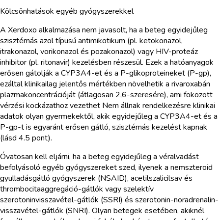
Kölcsönhatások egyéb gyógyszerekkel
A Xerdoxo alkalmazása nem javasolt, ha a beteg egyidejűleg
szisztémás azol típusú antimikotikum (pl. ketokonazol,
itrakonazol, vorikonazol és pozakonazol) vagy HIV-proteáz
inhibitor (pl. ritonavir) kezelésben részesül. Ezek a hatóanyagok
erősen gátolják a CYP3A4-et és a P-glikoproteineket (P-gp),
ezáltal klinikailag jelentős mértékben növelhetik a rivaroxabán
plazmakoncentrációját (átlagosan 2,6-szeresére), ami fokozott
vérzési kockázathoz vezethet Nem állnak rendelkezésre klinikai
adatok olyan gyermekektől, akik egyidejűleg a CYP3A4-et és a
P-gp-t is egyaránt erősen gátló, szisztémás kezelést kapnak
(lásd 4.5 pont).
Óvatosan kell eljárni, ha a beteg egyidejűleg a véralvadást
befolyásoló egyéb gyógyszereket szed, ilyenek a nemszteroid
gyulladásgátló gyógyszerek (NSAID), acetilszalicilsav és
thrombocitaaggregáció-gátlók vagy szelektív
szerotoninvisszavétel-gátlók (SSRI) és szerotonin-noradrenalin-
visszavétel-gátlók (SNRI). Olyan betegek esetében, akiknél