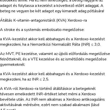
esedékes lenne. Ha ez nem lehetséges, a beteg hagyja ki az
adagot és folytassa a kezelést a következő előírt adaggal. A
beteg ne vegyen be két adagot egy kimaradt adag pótlására!
Átállás K-vitamin-antagonistáról (KVA) Xerdoxo-ra
A stroke és a systemás embolisatio megelőzése:
a KVA-kezelést akkor kell abbahagyni és a Xerdoxo-kezelést
megkezdeni, ha a Nemzetközi Normalizált Ráta (INR) ≤ 3,0.
Az MVT, PE kezelése, valamint az újbóli előfordulás megelőzése
felnőtteknél, és a VTE kezelése és az ismétlődés megelőzése
gyermekeknél:
a KVA-kezelést akkor kell abbahagyni és a Xerdoxo-kezelést
megkezdeni, ha az INR ≤ 2,5.
A KVA-ról Xerdoxo-ra történő átállításkor a betegeknél
tévesen emelkedett INR-értéket lehet mérni a Xerdoxo
bevétele után. Az INR nem alkalmas a Xerdoxo antikoaguláns
aktivitásának mérésére, ezért nem szabad alkalmazni (lásd