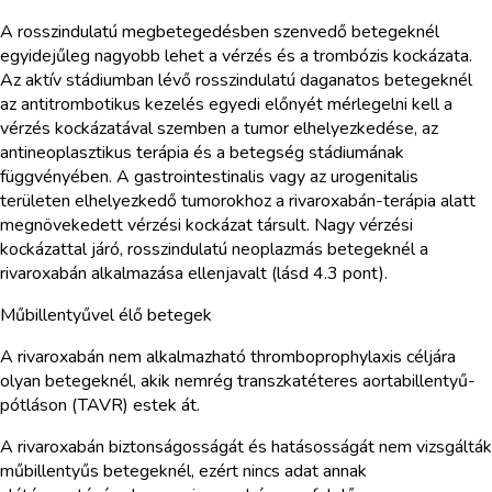
A rosszindulatú megbetegedésben szenvedő betegeknél
egyidejűleg nagyobb lehet a vérzés és a trombózis kockázata.
Az aktív stádiumban lévő rosszindulatú daganatos betegeknél
az antitrombotikus kezelés egyedi előnyét mérlegelni kell a
vérzés kockázatával szemben a tumor elhelyezkedése, az
antineoplasztikus terápia és a betegség stádiumának
függvényében. A gastrointestinalis vagy az urogenitalis
területen elhelyezkedő tumorokhoz a rivaroxabán-terápia alatt
megnövekedett vérzési kockázat társult. Nagy vérzési
kockázattal járó, rosszindulatú neoplazmás betegeknél a
rivaroxabán alkalmazása ellenjavalt (lásd 4.3 pont).
Műbillentyűvel élő betegek
A rivaroxabán nem alkalmazható thromboprophylaxis céljára
olyan betegeknél, akik nemrég transzkatéteres aortabillentyű-
pótláson (TAVR) estek át.
A rivaroxabán biztonságosságát és hatásosságát nem vizsgálták
műbillentyűs betegeknél, ezért nincs adat annak