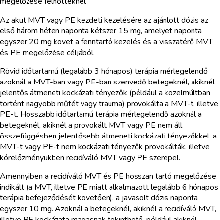
megelőzése felnőtteknél
Az akut MVT vagy PE kezdeti kezelésére az ajánlott dózis az
első három héten naponta kétszer 15 mg, amelyet naponta
egyszer 20 mg követ a fenntartó kezelés és a visszatérő MVT
és PE megelőzése céljából.
Rövid időtartamú (legalább 3 hónapos) terápia mérlegelendő
azoknál a MVT-ban vagy PE-ban szenvedő betegeknél, akiknél
jelentős átmeneti kockázati tényezők (például a közelmúltban
történt nagyobb műtét vagy trauma) provokálta a MVT-t, illetve
PE-t. Hosszabb időtartamú terápia mérlegelendő azoknál a
betegeknél, akiknél a provokált MVT vagy PE nem áll
összefüggésben jelentősebb átmeneti kockázati tényezőkkel, a
MVT-t vagy PE-t nem kockázati tényezők provokálták, illetve
kórelőzményükben recidíváló MVT vagy PE szerepel.
Amennyiben a recidíváló MVT és PE hosszan tartó megelőzése
indikált (a MVT, illetve PE miatt alkalmazott legalább 6 hónapos
terápia befejeződését követően), a javasolt dózis naponta
egyszer 10 mg. Azoknál a betegeknél, akiknél a recidíváló MVT,
illetve PE kockázata magasnak tekinthető, például akiknél