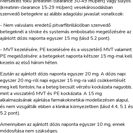
Mérsékelt fokú (kreatinin-clearance 30‑49 ml/perc) vagy súlyos
(kreatinin-clearance 15‑29 ml/perc) vesekárosodásban
szenvedő betegekre az alábbi adagolási javaslat vonatkozik:
- Nem valvularis eredetű pitvarfibrillációban szenvedő
betegeknél a stroke és systemás embolisatio megelőzésére az
ajánlott dózis naponta egyszer 15 mg (lásd 5.2 pont).
- MVT kezelésére, PE kezelésére és a visszetérő MVT valamint
PE megelőzésére: a betegeket naponta kétszer 15 mg-mal kell
kezelni az első három héten.
Ezután az ajánlott dózis naponta egyszer 20 mg. A dózis napi
egyszer 20 mg-ról napi egyszer 15 mg-ra való csökkentését
meg kell fontolni, ha a beteg becsült vérzési kockázata nagyobb,
mint a visszatérő MVT és PE kockázata. A 15 mg
alkalmazásának ajánlása farmakokinetikai modellezésen alapul,
és nem vizsgálták ebben a klinikai környezetben (lásd 4.4, 5.1 és
5.2 pont).
Amennyiben az ajánlott dózis naponta egyszer 10 mg, ennek
módosítása nem szükséges.