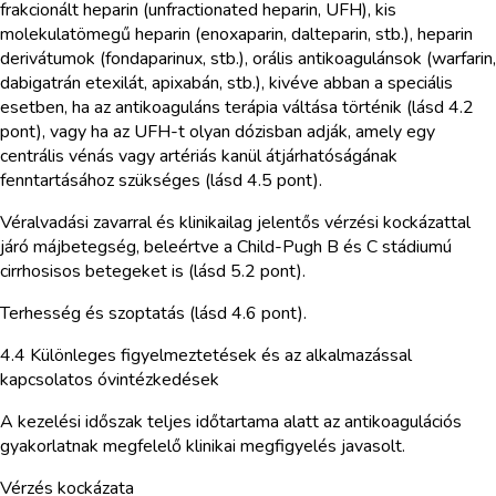
frakcionált heparin (unfractionated heparin, UFH), kis
molekulatömegű heparin (enoxaparin, dalteparin, stb.), heparin
derivátumok (fondaparinux, stb.), orális antikoagulánsok (warfarin,
dabigatrán etexilát, apixabán, stb.), kivéve abban a speciális
esetben, ha az antikoaguláns terápia váltása történik (lásd 4.2
pont), vagy ha az UFH-t olyan dózisban adják, amely egy
centrális vénás vagy artériás kanül átjárhatóságának
fenntartásához szükséges (lásd 4.5 pont).
Véralvadási zavarral és klinikailag jelentős vérzési kockázattal
járó májbetegség, beleértve a Child-Pugh B és C stádiumú
cirrhosisos betegeket is (lásd 5.2 pont).
Terhesség és szoptatás (lásd 4.6 pont).
4.4 Különleges figyelmeztetések és az alkalmazással
kapcsolatos óvintézkedések
A kezelési időszak teljes időtartama alatt az antikoagulációs
gyakorlatnak megfelelő klinikai megfigyelés javasolt.
Vérzés kockázata