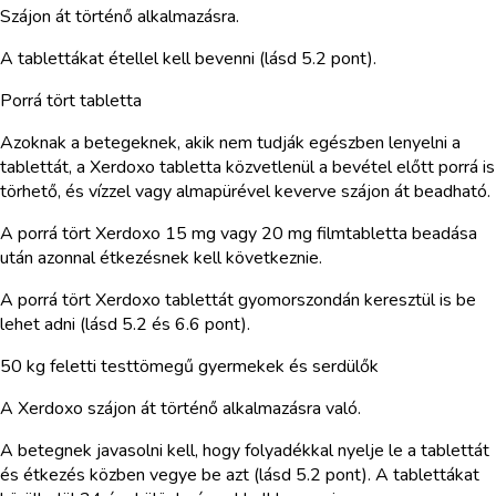
Szájon át történő alkalmazásra.
A tablettákat étellel kell bevenni (lásd 5.2 pont).
Porrá tört tabletta
Azoknak a betegeknek, akik nem tudják egészben lenyelni a
tablettát, a Xerdoxo tabletta közvetlenül a bevétel előtt porrá is
törhető, és vízzel vagy almapürével keverve szájon át beadható.
A porrá tört Xerdoxo 15 mg vagy 20 mg filmtabletta beadása
után azonnal étkezésnek kell következnie.
A porrá tört Xerdoxo tablettát gyomorszondán keresztül is be
lehet adni (lásd 5.2 és 6.6 pont).
50 kg feletti testtömegű gyermekek és serdülők
A Xerdoxo szájon át történő alkalmazásra való.
A betegnek javasolni kell, hogy folyadékkal nyelje le a tablettát
és étkezés közben vegye be azt (lásd 5.2 pont). A tablettákat