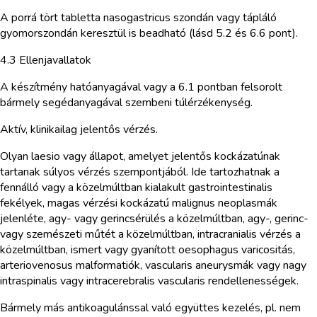
A porrá tört tabletta nasogastricus szondán vagy tápláló
gyomorszondán keresztül is beadható (lásd 5.2 és 6.6 pont).
4.3 Ellenjavallatok
A készítmény hatóanyagával vagy a 6.1 pontban felsorolt
bármely segédanyagával szembeni túlérzékenység.
Aktív, klinikailag jelentős vérzés.
Olyan laesio vagy állapot, amelyet jelentős kockázatúnak
tartanak súlyos vérzés szempontjából. Ide tartozhatnak a
fennálló vagy a közelmúltban kialakult gastrointestinalis
fekélyek, magas vérzési kockázatú malignus neoplasmák
jelenléte, agy- vagy gerincsérülés a közelmúltban, agy-, gerinc-
vagy szemészeti műtét a közelmúltban, intracranialis vérzés a
közelmúltban, ismert vagy gyanított oesophagus varicositás,
arteriovenosus malformatiók, vascularis aneurysmák vagy nagy
intraspinalis vagy intracerebralis vascularis rendellenességek.
Bármely más antikoagulánssal való együttes kezelés, pl. nem