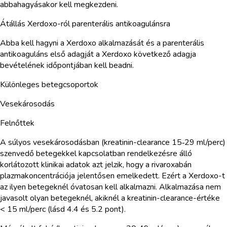
abbahagyásakor kell megkezdeni.
Átállás Xerdoxo-ról parenterális antikoagulánsra
Abba kell hagyni a Xerdoxo alkalmazását és a parenterális
antikoaguláns első adagját a Xerdoxo következő adagja
bevételének időpontjában kell beadni.
Különleges betegcsoportok
Vesekárosodás
Felnőttek
A súlyos vesekárosodásban (kreatinin-clearance 15‑29 ml/perc)
szenvedő betegekkel kapcsolatban rendelkezésre álló
korlátozott klinikai adatok azt jelzik, hogy a rivaroxabán
plazmakoncentrációja jelentősen emelkedett. Ezért a Xerdoxo-t
az ilyen betegeknél óvatosan kell alkalmazni. Alkalmazása nem
javasolt olyan betegeknél, akiknél a kreatinin-clearance-értéke
< 15 ml/perc (lásd 4.4 és 5.2 pont).