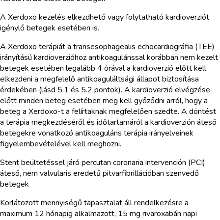
A Xerdoxo kezelés elkezdhető vagy folytatható kardioverziót
igénylő betegek esetében is.
A Xerdoxo terápiát a transesophagealis echocardiográfia (TEE)
irányítású kardioverzióhoz antikoagulánssal korábban nem kezelt
betegek esetében legalább 4 órával a kardioverzió előtt kell
elkezdeni a megfelelő antikoaguláltsági állapot biztosítása
érdekében (lásd 5.1 és 5.2 pontok). A kardioverzió elvégzése
előtt minden beteg esetében meg kell győződni arról, hogy a
beteg a Xerdoxo-t a felírtaknak megfelelően szedte. A döntést
a terápia megkezdéséről és időtartamáról a kardioverzión áteső
betegekre vonatkozó antikoaguláns terápia irányelveinek
figyelembevételével kell meghozni.
Stent beültetéssel járó percutan coronaria intervención (PCI)
áteső, nem valvularis eredetű pitvarfibrillációban szenvedő
betegek
Korlátozott mennyiségű tapasztalat áll rendelkezésre a
maximum 12 hónapig alkalmazott, 15 mg rivaroxabán napi