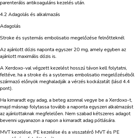
parenterális antikoaguláns kezelés után.
4.2 Adagolás és alkalmazás
Adagolás
Stroke és systemás embolisatio megelőzése felnőtteknél
Az ajánlott dózis naponta egyszer 20 mg, amely egyben az
ajánlott maximális dózis is.
A Xerdoxo-val végzett kezelést hosszú távon kell folytatni,
feltéve, ha a stroke és a systemas embolisatio megelőzéséből
származó előnyök meghaladják a vérzés kockázatát (lásd 4.4
pont).
Ha kimaradt egy adag, a beteg azonnal vegye be a Xerdoxo-t,
majd másnap folytassa tovább a naponta egyszeri alkalmazást
az ajánlottaknak megfelelően. Nem szabad kétszeres adagot
bevenni ugyanazon a napon a kimaradt adag pótlására.
MVT kezelése, PE kezelése és a visszatérő MVT és PE