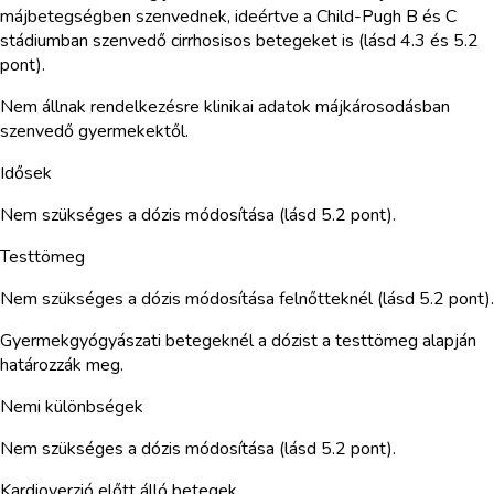
májbetegségben szenvednek, ideértve a Child-Pugh B és C
stádiumban szenvedő cirrhosisos betegeket is (lásd 4.3 és 5.2
pont).
Nem állnak rendelkezésre klinikai adatok májkárosodásban
szenvedő gyermekektől.
Idősek
Nem szükséges a dózis módosítása (lásd 5.2 pont).
Testtömeg
Nem szükséges a dózis módosítása felnőtteknél (lásd 5.2 pont).
Gyermekgyógyászati betegeknél a dózist a testtömeg alapján
határozzák meg.
Nemi különbségek
Nem szükséges a dózis módosítása (lásd 5.2 pont).
Kardioverzió előtt álló betegek