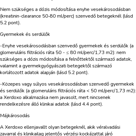
Nem szükséges a dózis módosítása enyhe vesekárosodásban
(kreatinin-clearance 50‑80 ml/perc) szenvedő betegeknél (lásd
5.2 pont).
Gyermekek és serdülők
-Enyhe vesekárosodásban szenvedő gyermekek és serdülők (a
glomeruláris filtrációs ráta 50 - ≤ 80 ml/perc/1,73 m2): nem
szükséges a dózis módosítása a felnőttektől származó adatok,
valamint a gyermekgyógyászati betegektől származó
korlátozott adatok alapján (lásd 5.2 pont).
-Közepes vagy súlyos vesekárosodásban szenvedő gyermekek
és serdülők (a glomeruláris filtrációs ráta < 50 ml/perc/1,73 m2):
a Xerdoxo alkalmazása nem javasolt, mert nincsenek
rendelkezésre álló klinikai adatok (lásd 4.4 pont).
Májkárosodás
A Xerdoxo ellenjavallt olyan betegeknél, akik véralvadási
zavarral és klinikailag jelentős vérzési kockázattal járó