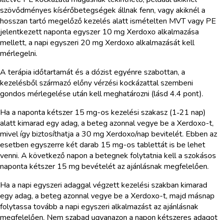
szövődményes kísérőbetegségek állnak fenn, vagy akiknél a
hosszan tartó megelőző kezelés alatt ismételten MVT vagy PE
jelentkezett naponta egyszer 10 mg Xerdoxo alkalmazása
mellett, a napi egyszeri 20 mg Xerdoxo alkalmazását kell
mérlegelni.
A terápia időtartamát és a dózist egyénre szabottan, a
kezelésből származó előny vérzési kockázattal szembeni
gondos mérlegelése után kell meghatározni (lásd 4.4 pont).
Ha a naponta kétszer 15 mg-os kezelési szakasz (1‑21 nap)
alatt kimarad egy adag, a beteg azonnal vegye be a Xerdoxo-t,
mivel így biztosíthatja a 30 mg Xerdoxo/nap bevitelét. Ebben az
esetben egyszerre két darab 15 mg-os tablettát is be lehet
venni. A következő napon a betegnek folytatnia kell a szokásos
naponta kétszer 15 mg bevételét az ajánlásnak megfelelően.
Ha a napi egyszeri adaggal végzett kezelési szakban kimarad
egy adag, a beteg azonnal vegye be a Xerdoxo-t, majd másnap
folytassa tovább a napi egyszeri alkalmazást az ajánlásnak
megfelelően. Nem szabad ugyanazon a napon kétszeres adagot