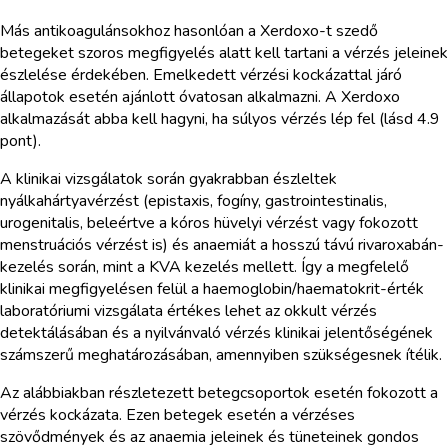
Más antikoagulánsokhoz hasonlóan a Xerdoxo-t szedő
betegeket szoros megfigyelés alatt kell tartani a vérzés jeleinek
észlelése érdekében. Emelkedett vérzési kockázattal járó
állapotok esetén ajánlott óvatosan alkalmazni. A Xerdoxo
alkalmazását abba kell hagyni, ha súlyos vérzés lép fel (lásd 4.9
pont).
A klinikai vizsgálatok során gyakrabban észleltek
nyálkahártyavérzést (epistaxis, fogíny, gastrointestinalis,
urogenitalis, beleértve a kóros hüvelyi vérzést vagy fokozott
menstruációs vérzést is) és anaemiát a hosszú távú rivaroxabán-
kezelés során, mint a KVA kezelés mellett. Így a megfelelő
klinikai megfigyelésen felül a haemoglobin/haematokrit-érték
laboratóriumi vizsgálata értékes lehet az okkult vérzés
detektálásában és a nyilvánvaló vérzés klinikai jelentőségének
számszerű meghatározásában, amennyiben szükségesnek ítélik.
Az alábbiakban részletezett betegcsoportok esetén fokozott a
vérzés kockázata. Ezen betegek esetén a vérzéses
szövődmények és az anaemia jeleinek és tüneteinek gondos