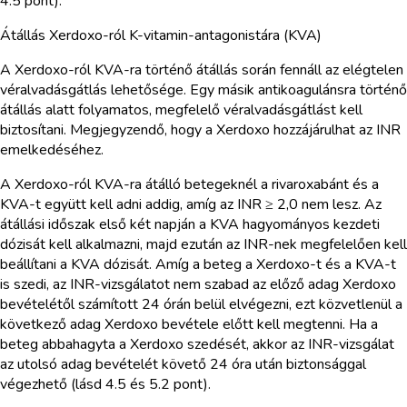
4.5 pont).
Átállás Xerdoxo-ról K-vitamin-antagonistára (KVA)
A Xerdoxo-ról KVA-ra történő átállás során fennáll az elégtelen
véralvadásgátlás lehetősége. Egy másik antikoagulánsra történő
átállás alatt folyamatos, megfelelő véralvadásgátlást kell
biztosítani. Megjegyzendő, hogy a Xerdoxo hozzájárulhat az INR
emelkedéséhez.
A Xerdoxo-ról KVA-ra átálló betegeknél a rivaroxabánt és a
KVA-t együtt kell adni addig, amíg az INR ≥ 2,0 nem lesz. Az
átállási időszak első két napján a KVA hagyományos kezdeti
dózisát kell alkalmazni, majd ezután az INR-nek megfelelően kell
beállítani a KVA dózisát. Amíg a beteg a Xerdoxo-t és a KVA-t
is szedi, az INR-vizsgálatot nem szabad az előző adag Xerdoxo
bevételétől számított 24 órán belül elvégezni, ezt közvetlenül a
következő adag Xerdoxo bevétele előtt kell megtenni. Ha a
beteg abbahagyta a Xerdoxo szedését, akkor az INR-vizsgálat
az utolsó adag bevételét követő 24 óra után biztonsággal
végezhető (lásd 4.5 és 5.2 pont).