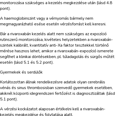
monitorozása szükséges a kezelés megkezdése után (lásd 4.8
pont).
A haemoglobinszint vagy a vérnyomás bármely nem
megmagyarázható esése esetén vérzésforrást kell keresni.
Bár a rivaroxabán kezelés alatt nem szükséges az expozíció
rutinszerű monitorozása, kivételes helyzetekben a rivaroxabán-
szintek kalibrált, kvantitatív anti-Xa faktor tesztekkel történő
mérése hasznos lehet, amikor a rivaroxabán-expozíció ismerete
segíthet a klinikai döntésekben, pl. túladagolás és sürgős műtét
esetén (lásd 5.1 és 5.2 pont).
Gyermekek és serdülők
Korlátozottan állnak rendelkezésre adatok olyan cerebrális
vénás és sinus thrombosisban szenvedő gyermekek esetében,
akiknél központi idegrendszeri fertőzést is diagnosztizáltak (lásd
5.1 pont).
A vérzési kockázatot alaposan értékelni kell a rivaroxabán-
kezelés megkezdése és folytatása alatt.