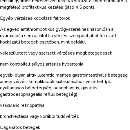
fennáll gyomor-bélrendszeri fekély kockázata, megfontolható a
megfelelő profilaktikus kezelés (lásd 4.5 pont).
Egyéb vérzéses kockázati faktorok
Az egyéb antithrombotikus gyógyszerekhez hasonlóan a
rivaroxabán sem ajánlott a vérzés szempontjából fokozott
kockázatú betegek esetében, mint például:
veleszületett vagy szerzett vérzéses megbetegedések
nem kontrollált súlyos artériás hypertonia
egyéb, olyan aktív ulceratio mentes gastrointestinalis betegség,
amely vérzési komplikációk kialakulásához vezethet (pl.:
gyulladásos bélbetegség, oesophagitis, gastritis,
gastrooesophagealis reflux betegség)
vascularis retinopathia
bronchiectasia vagy korábbi tüdővérzés
Daganatos betegek