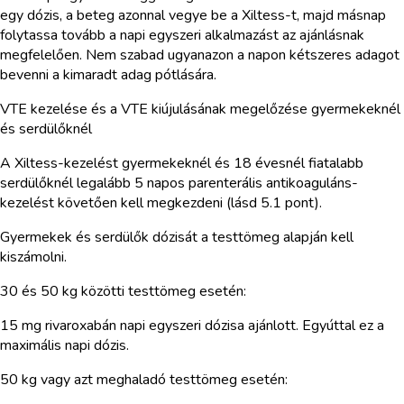
egy dózis, a beteg azonnal vegye be a Xiltess-t, majd másnap
folytassa tovább a napi egyszeri alkalmazást az ajánlásnak
megfelelően. Nem szabad ugyanazon a napon kétszeres adagot
bevenni a kimaradt adag pótlására.
VTE kezelése és a VTE kiújulásának megelőzése gyermekeknél
és serdülőknél
A Xiltess-kezelést gyermekeknél és 18 évesnél fiatalabb
serdülőknél legalább 5 napos parenterális antikoaguláns-
kezelést követően kell megkezdeni (lásd 5.1 pont).
Gyermekek és serdülők dózisát a testtömeg alapján kell
kiszámolni.
30 és 50 kg közötti testtömeg esetén:
15 mg rivaroxabán napi egyszeri dózisa ajánlott. Egyúttal ez a
maximális napi dózis.
50 kg vagy azt meghaladó testtömeg esetén: