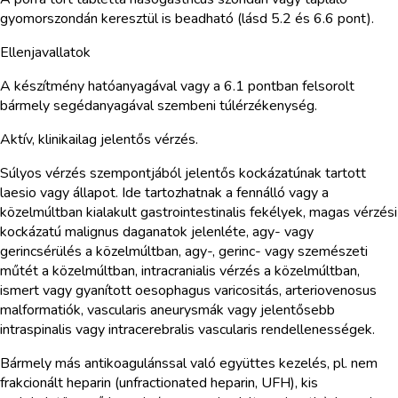
gyomorszondán keresztül is beadható (lásd 5.2 és 6.6 pont).
Ellenjavallatok
A készítmény hatóanyagával vagy a 6.1 pontban felsorolt
bármely segédanyagával szembeni túlérzékenység.
Aktív, klinikailag jelentős vérzés.
Súlyos vérzés szempontjából jelentős kockázatúnak tartott
laesio vagy állapot. Ide tartozhatnak a fennálló vagy a
közelmúltban kialakult gastrointestinalis fekélyek, magas vérzési
kockázatú malignus daganatok jelenléte, agy- vagy
gerincsérülés a közelmúltban, agy-, gerinc- vagy szemészeti
műtét a közelmúltban, intracranialis vérzés a közelmúltban,
ismert vagy gyanított oesophagus varicositás, arteriovenosus
malformatiók, vascularis aneurysmák vagy jelentősebb
intraspinalis vagy intracerebralis vascularis rendellenességek.
Bármely más antikoagulánssal való együttes kezelés, pl. nem
frakcionált heparin (unfractionated heparin, UFH), kis