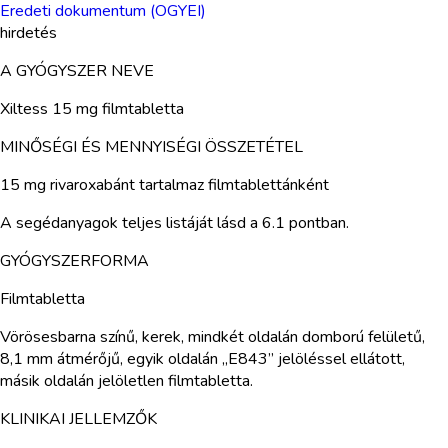
Eredeti dokumentum (OGYEI)
hirdetés
A GYÓGYSZER NEVE
Xiltess 15 mg filmtabletta
MINŐSÉGI ÉS MENNYISÉGI ÖSSZETÉTEL
15 mg rivaroxabánt tartalmaz filmtablettánként
A segédanyagok teljes listáját lásd a 6.1 pontban.
GYÓGYSZERFORMA
Filmtabletta
Vörösesbarna színű, kerek, mindkét oldalán domború felületű,
8,1 mm átmérőjű, egyik oldalán „E843” jelöléssel ellátott,
másik oldalán jelöletlen filmtabletta.
KLINIKAI JELLEMZŐK