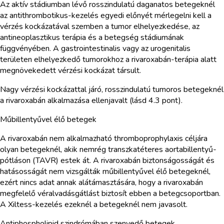
Az aktív stádiumban lévő rosszindulatú daganatos betegeknél
az antithrombotikus-kezelés egyedi előnyét mérlegelni kell a
vérzés kockázatával szemben a tumor elhelyezkedése, az
antineoplasztikus terápia és a betegség stádiumának
függvényében. A gastrointestinalis vagy az urogenitalis
területen elhelyezkedő tumorokhoz a rivaroxabán-terápia alatt
megnövekedett vérzési kockázat társult.
Nagy vérzési kockázattal járó, rosszindulatú tumoros betegeknél
a rivaroxabán alkalmazása ellenjavalt (lásd 4.3 pont).
Műbillentyűvel élő betegek
A rivaroxabán nem alkalmazható thromboprophylaxis céljára
olyan betegeknél, akik nemrég transzkatéteres aortabillentyű-
pótláson (TAVR) estek át. A rivaroxabán biztonságosságát és
hatásosságát nem vizsgálták műbillentyűvel élő betegeknél,
ezért nincs adat annak alátámasztására, hogy a rivaroxabán
megfelelő véralvadásgátlást biztosít ebben a betegcsoportban.
A Xiltess-kezelés ezeknél a betegeknél nem javasolt.
Antiphospholipid szindrómában szenvedő betegek