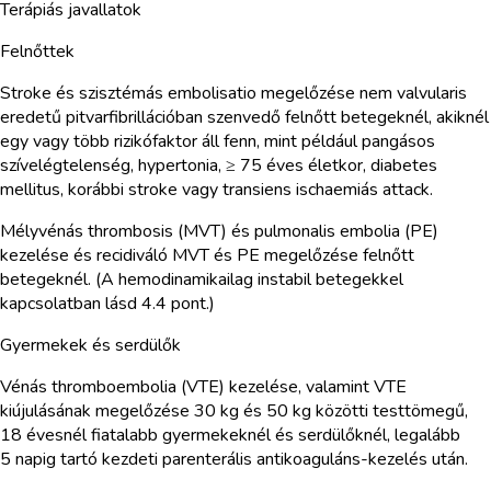
Terápiás javallatok
Felnőttek
Stroke és szisztémás embolisatio megelőzése nem valvularis
eredetű pitvarfibrillációban szenvedő felnőtt betegeknél, akiknél
egy vagy több rizikófaktor áll fenn, mint például pangásos
szívelégtelenség, hypertonia, ≥ 75 éves életkor, diabetes
mellitus, korábbi stroke vagy transiens ischaemiás attack.
Mélyvénás thrombosis (MVT) és pulmonalis embolia (PE)
kezelése és recidiváló MVT és PE megelőzése felnőtt
betegeknél. (A hemodinamikailag instabil betegekkel
kapcsolatban lásd 4.4 pont.)
Gyermekek és serdülők
Vénás thromboembolia (VTE) kezelése, valamint VTE
kiújulásának megelőzése 30 kg és 50 kg közötti testtömegű,
18 évesnél fiatalabb gyermekeknél és serdülőknél, legalább
5 napig tartó kezdeti parenterális antikoaguláns-kezelés után.