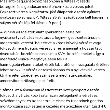
Más antikoagulánsokhoz hasonlóan a Xiltess-t szedő
betegeknél is gondosan monitorozni kell a vérzés jeleit.
Fokozott vérzési kockázattal járó állapotok esetén ajánlott
óvatosan alkalmazni. A Xiltess alkalmazását abba kell hagyni, ha
súlyos vérzés lép fel (lásd 4.9 pont).
A klinikai vizsgálatok alatt gyakrabban észleltek
nyálkahártyavérzést (epistaxist, fogíny-, gastrointestinalis-,
urogenitalis vérzést, beleértve a kóros hüvelyi vérzést vagy
fokozott menstruációs vérzést is) és anaemiát a hosszú távú
rivaroxabán-kezelés során, mint a KVA-kezelés mellett. Így a
megfelelő klinikai megfigyelésen felül a
haemoglobin/haematokrit-érték laboratóriumi vizsgálata értékes
lehet az okkult vérzés detektálásában és a nyilvánvaló vérzés
klinikai jelentőségének számszerű meghatározásában,
amennyiben szükségesnek ítélik.
Számos, az alábbiakban részletezett betegcsoport esetén
fokozott a vérzés kockázata. Ezen betegeknél a vérzéses
szövődmények és az anaemia jeleinek és tüneteinek gondos
monitorozása szükséges a kezelés megkezdése után (lásd 4.8