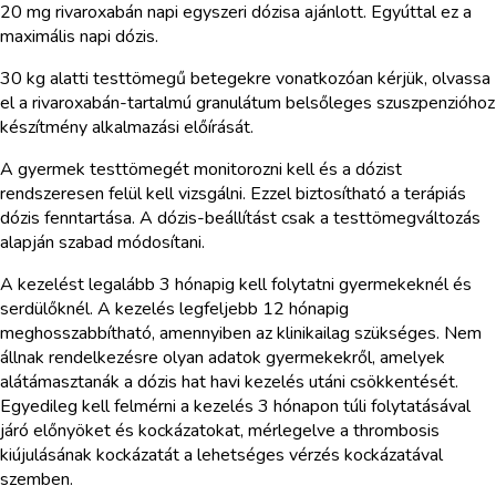
20 mg rivaroxabán napi egyszeri dózisa ajánlott. Egyúttal ez a
maximális napi dózis.
30 kg alatti testtömegű betegekre vonatkozóan kérjük, olvassa
el a rivaroxabán-tartalmú granulátum belsőleges szuszpenzióhoz
készítmény alkalmazási előírását.
A gyermek testtömegét monitorozni kell és a dózist
rendszeresen felül kell vizsgálni. Ezzel biztosítható a terápiás
dózis fenntartása. A dózis-beállítást csak a testtömegváltozás
alapján szabad módosítani.
A kezelést legalább 3 hónapig kell folytatni gyermekeknél és
serdülőknél. A kezelés legfeljebb 12 hónapig
meghosszabbítható, amennyiben az klinikailag szükséges. Nem
állnak rendelkezésre olyan adatok gyermekekről, amelyek
alátámasztanák a dózis hat havi kezelés utáni csökkentését.
Egyedileg kell felmérni a kezelés 3 hónapon túli folytatásával
járó előnyöket és kockázatokat, mérlegelve a thrombosis
kiújulásának kockázatát a lehetséges vérzés kockázatával
szemben.