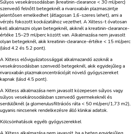
Súlyos vesekárosodásban (kreatinin-clearance < 30 ml/perc)
szenvedő felnőtt betegeknél a rivaroxabán plazmaszintje
jelentősen emelkedhet (átlagosan 1,6-szeres lehet), ami a
vérzés fokozott kockázatához vezethet. A Xiltess-t óvatosan
kell alkalmazni olyan betegeknél, akiknél a kreatinin-clearance-
értéke 15–29 ml/perc között van. Alkalmazása nem javasolt
olyan betegeknél, akik kreatinin-clearance-értéke < 15 ml/perc
(lásd 4.2 és 5.2 pont).
A Xiltess elővigyázatossággal alkalmazandó azoknál a
vesekárosodásban szenvedő betegeknél, akik egyidejűleg a
rivaroxabán plazmakoncentrációját növelő gyógyszereket
kapnak (lásd 4.5 pont).
A Xiltess alkalmazása nem javasolt közepesen súlyos vagy
súlyos vesekárosodásban szenvedő gyermekeknél és
serdülőknél (a glomerulusfiltrációs ráta < 50 ml/perc/1,73 m2),
ugyanis nincsenek rendelkezésre álló klinikai adatok.
Kölcsönhatások egyéb gyógyszerekkel
A Xiltess alkalmazása nem javasolt, ha a beteg egyidejűleg