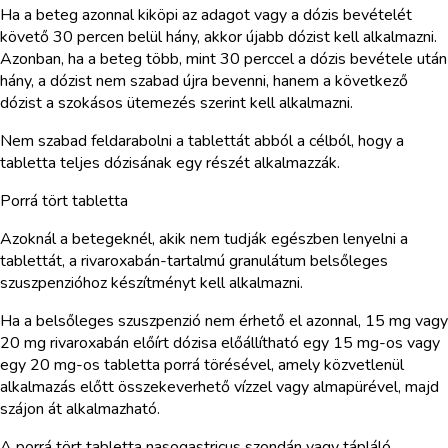
Ha a beteg azonnal kiköpi az adagot vagy a dózis bevételét
követő 30 percen belül hány, akkor újabb dózist kell alkalmazni.
Azonban, ha a beteg több, mint 30 perccel a dózis bevétele után
hány, a dózist nem szabad újra bevenni, hanem a következő
dózist a szokásos ütemezés szerint kell alkalmazni.
Nem szabad feldarabolni a tablettát abból a célból, hogy a
tabletta teljes dózisának egy részét alkalmazzák.
Porrá tört tabletta
Azoknál a betegeknél, akik nem tudják egészben lenyelni a
tablettát, a rivaroxabán-tartalmú granulátum belsőleges
szuszpenzióhoz készítményt kell alkalmazni.
Ha a belsőleges szuszpenzió nem érhető el azonnal, 15 mg vagy
20 mg rivaroxabán előírt dózisa előállítható egy 15 mg-os vagy
egy 20 mg-os tabletta porrá törésével, amely közvetlenül
alkalmazás előtt összekeverhető vízzel vagy almapürével, majd
szájon át alkalmazható.
A porrá tört tabletta nasogastricus szondán vagy tápláló