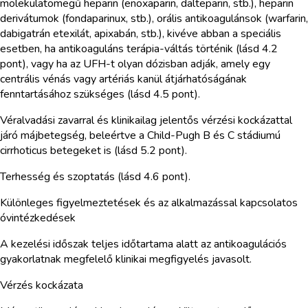
molekulatömegű heparin (enoxaparin, dalteparin, stb.), heparin
derivátumok (fondaparinux, stb.), orális antikoagulánsok (warfarin,
dabigatrán etexilát, apixabán, stb.), kivéve abban a speciális
esetben, ha antikoaguláns terápia-váltás történik (lásd 4.2
pont), vagy ha az UFH-t olyan dózisban adják, amely egy
centrális vénás vagy artériás kanül átjárhatóságának
fenntartásához szükséges (lásd 4.5 pont).
Véralvadási zavarral és klinikailag jelentős vérzési kockázattal
járó májbetegség, beleértve a Child-Pugh B és C stádiumú
cirrhoticus betegeket is (lásd 5.2 pont).
Terhesség és szoptatás (lásd 4.6 pont).
Különleges figyelmeztetések és az alkalmazással kapcsolatos
óvintézkedések
A kezelési időszak teljes időtartama alatt az antikoagulációs
gyakorlatnak megfelelő klinikai megfigyelés javasolt.
Vérzés kockázata