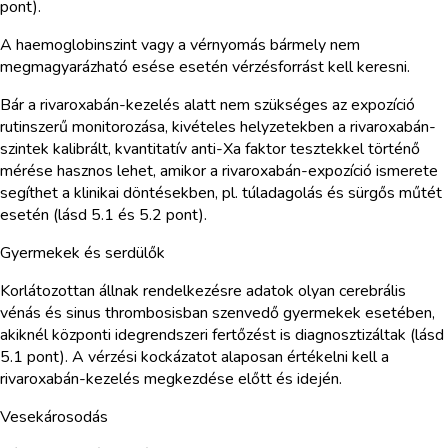
pont).
A haemoglobinszint vagy a vérnyomás bármely nem
megmagyarázható esése esetén vérzésforrást kell keresni.
Bár a rivaroxabán-kezelés alatt nem szükséges az expozíció
rutinszerű monitorozása, kivételes helyzetekben a rivaroxabán-
szintek kalibrált, kvantitatív anti-Xa faktor tesztekkel történő
mérése hasznos lehet, amikor a rivaroxabán-expozíció ismerete
segíthet a klinikai döntésekben, pl. túladagolás és sürgős műtét
esetén (lásd 5.1 és 5.2 pont).
Gyermekek és serdülők
Korlátozottan állnak rendelkezésre adatok olyan cerebrális
vénás és sinus thrombosisban szenvedő gyermekek esetében,
akiknél központi idegrendszeri fertőzést is diagnosztizáltak (lásd
5.1 pont). A vérzési kockázatot alaposan értékelni kell a
rivaroxabán-kezelés megkezdése előtt és idején.
Vesekárosodás