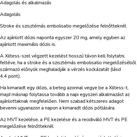
Adagolás és alkalmazás
Adagolás
Stroke és szisztémás embolisatio megelőzése felnőtteknél
Az ajánlott dózis naponta egyszer 20 mg, amely egyben az
ajánlott maximális dózis is.
A Xiltess-szel végzett kezelést hosszú távon kell folytatni,
feltéve, ha a stroke és a szisztémás embolisatio megelőzéséből
származó előnyök meghaladják a vérzés kockázatát (lásd
4.4 pont).
Ha kimaradt egy dózis, a beteg azonnal vegye be a Xiltess-t,
majd másnap folytassa tovább a napi egyszeri alkalmazást az
ajánlottaknak megfelelően. Nem szabad kétszeres adagot
bevenni ugyanazon a napon a kimaradt dózis pótlására.
Az MVT kezelése, a PE kezelése és a recidiváló MVT és PE
megelőzése felnőtteknél