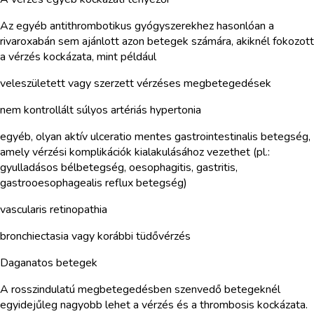
Az egyéb antithrombotikus gyógyszerekhez hasonlóan a
rivaroxabán sem ajánlott azon betegek számára, akiknél fokozott
a vérzés kockázata, mint például
veleszületett vagy szerzett vérzéses megbetegedések
nem kontrollált súlyos artériás hypertonia
egyéb, olyan aktív ulceratio mentes gastrointestinalis betegség,
amely vérzési komplikációk kialakulásához vezethet (pl.:
gyulladásos bélbetegség, oesophagitis, gastritis,
gastrooesophagealis reflux betegség)
vascularis retinopathia
bronchiectasia vagy korábbi tüdővérzés
Daganatos betegek
A rosszindulatú megbetegedésben szenvedő betegeknél
egyidejűleg nagyobb lehet a vérzés és a thrombosis kockázata.