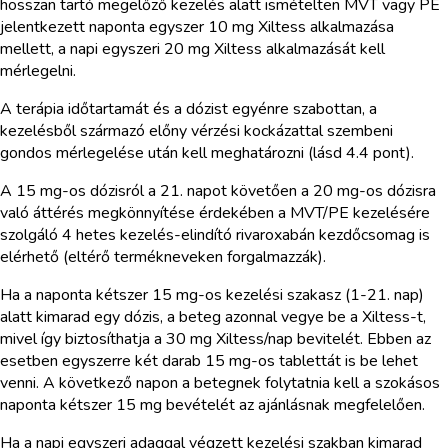
hosszan tartó megelőző kezelés alatt ismételten MVT vagy PE
jelentkezett naponta egyszer 10 mg Xiltess alkalmazása
mellett, a napi egyszeri 20 mg Xiltess alkalmazását kell
mérlegelni.
A terápia időtartamát és a dózist egyénre szabottan, a
kezelésből származó előny vérzési kockázattal szembeni
gondos mérlegelése után kell meghatározni (lásd 4.4 pont).
A 15 mg-os dózisról a 21. napot követően a 20 mg-os dózisra
való áttérés megkönnyítése érdekében a MVT/PE kezelésére
szolgáló 4 hetes kezelés-elindító rivaroxabán kezdőcsomag is
elérhető (eltérő termékneveken forgalmazzák).
Ha a naponta kétszer 15 mg-os kezelési szakasz (1-21. nap)
alatt kimarad egy dózis, a beteg azonnal vegye be a Xiltess-t,
mivel így biztosíthatja a 30 mg Xiltess/nap bevitelét. Ebben az
esetben egyszerre két darab 15 mg-os tablettát is be lehet
venni. A következő napon a betegnek folytatnia kell a szokásos
naponta kétszer 15 mg bevételét az ajánlásnak megfelelően.
Ha a napi egyszeri adaggal végzett kezelési szakban kimarad