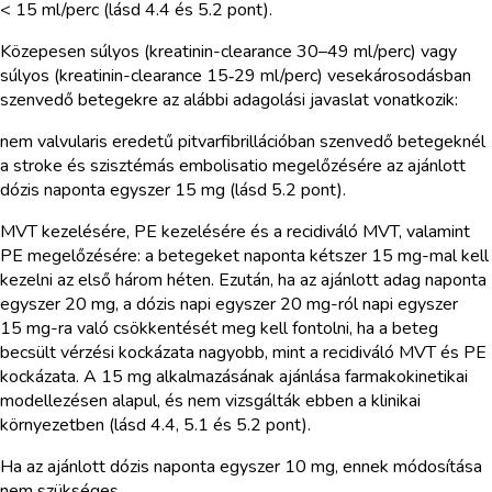
< 15 ml/perc (lásd 4.4 és 5.2 pont).
Közepesen súlyos (kreatinin-clearance 30–49 ml/perc) vagy
súlyos (kreatinin-clearance 15‑29 ml/perc) vesekárosodásban
szenvedő betegekre az alábbi adagolási javaslat vonatkozik:
nem valvularis eredetű pitvarfibrillációban szenvedő betegeknél
a stroke és szisztémás embolisatio megelőzésére az ajánlott
dózis naponta egyszer 15 mg (lásd 5.2 pont).
MVT kezelésére, PE kezelésére és a recidiváló MVT, valamint
PE megelőzésére: a betegeket naponta kétszer 15 mg-mal kell
kezelni az első három héten. Ezután, ha az ajánlott adag naponta
egyszer 20 mg, a dózis napi egyszer 20 mg-ról napi egyszer
15 mg-ra való csökkentését meg kell fontolni, ha a beteg
becsült vérzési kockázata nagyobb, mint a recidiváló MVT és PE
kockázata. A 15 mg alkalmazásának ajánlása farmakokinetikai
modellezésen alapul, és nem vizsgálták ebben a klinikai
környezetben (lásd 4.4, 5.1 és 5.2 pont).
Ha az ajánlott dózis naponta egyszer 10 mg, ennek módosítása
nem szükséges.