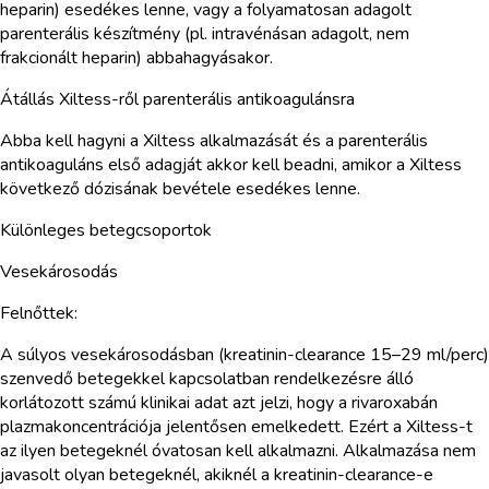
heparin) esedékes lenne, vagy a folyamatosan adagolt
parenterális készítmény (pl. intravénásan adagolt, nem
frakcionált heparin) abbahagyásakor.
Átállás Xiltess-ről parenterális antikoagulánsra
Abba kell hagyni a Xiltess alkalmazását és a parenterális
antikoaguláns első adagját akkor kell beadni, amikor a Xiltess
következő dózisának bevétele esedékes lenne.
Különleges betegcsoportok
Vesekárosodás
Felnőttek:
A súlyos vesekárosodásban (kreatinin-clearance 15–29 ml/perc)
szenvedő betegekkel kapcsolatban rendelkezésre álló
korlátozott számú klinikai adat azt jelzi, hogy a rivaroxabán
plazmakoncentrációja jelentősen emelkedett. Ezért a Xiltess-t
az ilyen betegeknél óvatosan kell alkalmazni. Alkalmazása nem
javasolt olyan betegeknél, akiknél a kreatinin-clearance-e