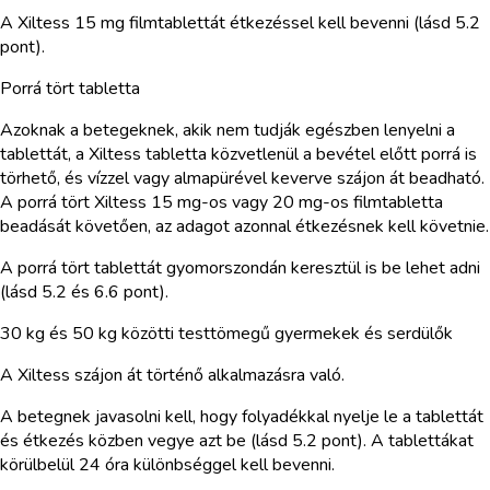
A Xiltess 15 mg filmtablettát étkezéssel kell bevenni (lásd 5.2
pont).
Porrá tört tabletta
Azoknak a betegeknek, akik nem tudják egészben lenyelni a
tablettát, a Xiltess tabletta közvetlenül a bevétel előtt porrá is
törhető, és vízzel vagy almapürével keverve szájon át beadható.
A porrá tört Xiltess 15 mg-os vagy 20 mg-os filmtabletta
beadását követően, az adagot azonnal étkezésnek kell követnie.
A porrá tört tablettát gyomorszondán keresztül is be lehet adni
(lásd 5.2 és 6.6 pont).
30 kg és 50 kg közötti testtömegű gyermekek és serdülők
A Xiltess szájon át történő alkalmazásra való.
A betegnek javasolni kell, hogy folyadékkal nyelje le a tablettát
és étkezés közben vegye azt be (lásd 5.2 pont). A tablettákat
körülbelül 24 óra különbséggel kell bevenni.