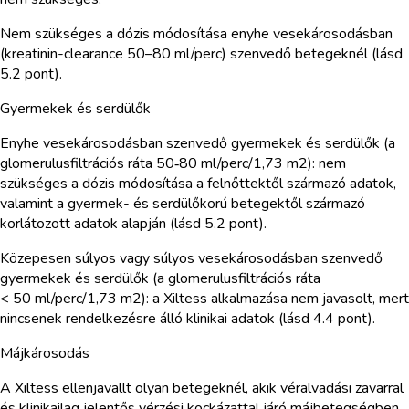
Nem szükséges a dózis módosítása enyhe vesekárosodásban
(kreatinin-clearance 50–80 ml/perc) szenvedő betegeknél (lásd
5.2 pont).
Gyermekek és serdülők
Enyhe vesekárosodásban szenvedő gyermekek és serdülők (a
glomerulusfiltrációs ráta 50‑80 ml/perc/1,73 m2): nem
szükséges a dózis módosítása a felnőttektől származó adatok,
valamint a gyermek- és serdülőkorú betegektől származó
korlátozott adatok alapján (lásd 5.2 pont).
Közepesen súlyos vagy súlyos vesekárosodásban szenvedő
gyermekek és serdülők (a glomerulusfiltrációs ráta
< 50 ml/perc/1,73 m2): a Xiltess alkalmazása nem javasolt, mert
nincsenek rendelkezésre álló klinikai adatok (lásd 4.4 pont).
Májkárosodás
A Xiltess ellenjavallt olyan betegeknél, akik véralvadási zavarral
és klinikailag jelentős vérzési kockázattal járó májbetegségben