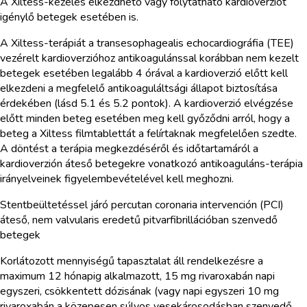
A Xiltess-kezelés elkezdhető vagy folytatható kardioverziót
igénylő betegek esetében is.
A Xiltess-terápiát a transesophagealis echocardiográfia (TEE)
vezérelt kardioverzióhoz antikoagulánssal korábban nem kezelt
betegek esetében legalább 4 órával a kardioverzió előtt kell
elkezdeni a megfelelő antikoaguláltsági állapot biztosítása
érdekében (lásd 5.1 és 5.2 pontok). A kardioverzió elvégzése
előtt minden beteg esetében meg kell győződni arról, hogy a
beteg a Xiltess filmtablettát a felírtaknak megfelelően szedte.
A döntést a terápia megkezdéséről és időtartamáról a
kardioverzión áteső betegekre vonatkozó antikoaguláns-terápia
irányelveinek figyelembevételével kell meghozni.
Stentbeültetéssel járó percutan coronaria intervención (PCI)
áteső, nem valvularis eredetű pitvarfibrillációban szenvedő
betegek
Korlátozott mennyiségű tapasztalat áll rendelkezésre a
maximum 12 hónapig alkalmazott, 15 mg rivaroxabán napi
egyszeri, csökkentett dózisának (vagy napi egyszeri 10 mg
rivaroxabán a közepesen súlyos vesekárosodásban szenvedő