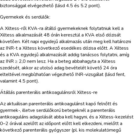
biztonsággal elvégezhető (lásd 4.5 és 5.2 pont).
Gyermekek és serdülők:
A Xiltess-ről KVA-ra átálló gyermekeknek folytatniuk kell a
Xiltess alkalmazását 48 órán keresztül a KVA első dózisát
követően. Két napi egyidejű alkalmazás után meg kell határozni
az INR-t a Xiltess következő esedékes dózisa előtt. A Xiltess
és a KVA egyidejű alkalmazását addig tanácsos folytatni, amíg
az INR ≥ 2,0 nem lesz. Ha a beteg abbahagyta a Xiltess
szedését, akkor az utolsó adag bevételét követő 24 óra
elteltével megbízhatóan végezhető INR-vizsgálat (lásd fent,
valamint 4.5 pont).
Átállás parenterális antikoagulánsról Xiltess-re
Az aktuálisan parenterális antikoagulánst kapó felnőtt és
gyermek-, illetve serdülőkorú betegeknél a parenterális
antikoaguláns adagolását abba kell hagyni, és a Xiltess-kezelést
0–2 órával azelőtt az időpont előtt kell elkezdeni, mielőtt a
következő parenterális gyógyszer (pl. kis molekulatömegű