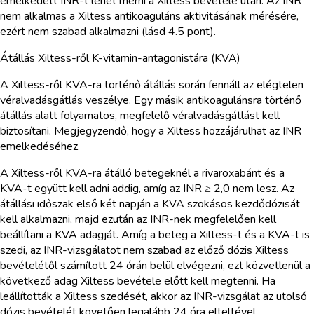
emelkedett INR-t lehet mérni a Xiltess bevétele után. Az INR
nem alkalmas a Xiltess antikoaguláns aktivitásának mérésére,
ezért nem szabad alkalmazni (lásd 4.5 pont).
Átállás Xiltess-ről K-vitamin-antagonistára (KVA)
A Xiltess-ről KVA-ra történő átállás során fennáll az elégtelen
véralvadásgátlás veszélye. Egy másik antikoagulánsra történő
átállás alatt folyamatos, megfelelő véralvadásgátlást kell
biztosítani. Megjegyzendő, hogy a Xiltess hozzájárulhat az INR
emelkedéséhez.
A Xiltess-ről KVA-ra átálló betegeknél a rivaroxabánt és a
KVA-t együtt kell adni addig, amíg az INR ≥ 2,0 nem lesz. Az
átállási időszak első két napján a KVA szokásos kezdődózisát
kell alkalmazni, majd ezután az INR-nek megfelelően kell
beállítani a KVA adagját. Amíg a beteg a Xiltess-t és a KVA-t is
szedi, az INR-vizsgálatot nem szabad az előző dózis Xiltess
bevételétől számított 24 órán belül elvégezni, ezt közvetlenül a
következő adag Xiltess bevétele előtt kell megtenni. Ha
leállították a Xiltess szedését, akkor az INR-vizsgálat az utolsó
dózis bevételét követően legalább 24 óra elteltével