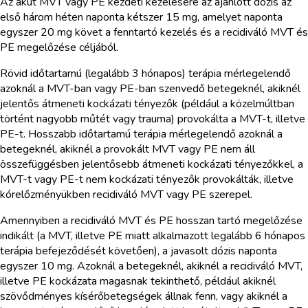
Az akut MVT vagy PE kezdeti kezelésére az ajánlott dózis az
első három héten naponta kétszer 15 mg, amelyet naponta
egyszer 20 mg követ a fenntartó kezelés és a recidiváló MVT és
PE megelőzése céljából.
Rövid időtartamú (legalább 3 hónapos) terápia mérlegelendő
azoknál a MVT-ban vagy PE-ban szenvedő betegeknél, akiknél
jelentős átmeneti kockázati tényezők (például a közelmúltban
történt nagyobb műtét vagy trauma) provokálta a MVT-t, illetve
PE-t. Hosszabb időtartamú terápia mérlegelendő azoknál a
betegeknél, akiknél a provokált MVT vagy PE nem áll
összefüggésben jelentősebb átmeneti kockázati tényezőkkel, a
MVT-t vagy PE-t nem kockázati tényezők provokálták, illetve
kórelőzményükben recidiváló MVT vagy PE szerepel.
Amennyiben a recidiváló MVT és PE hosszan tartó megelőzése
indikált (a MVT, illetve PE miatt alkalmazott legalább 6 hónapos
terápia befejeződését követően), a javasolt dózis naponta
egyszer 10 mg. Azoknál a betegeknél, akiknél a recidiváló MVT,
illetve PE kockázata magasnak tekinthető, például akiknél
szövődményes kísérőbetegségek állnak fenn, vagy akiknél a