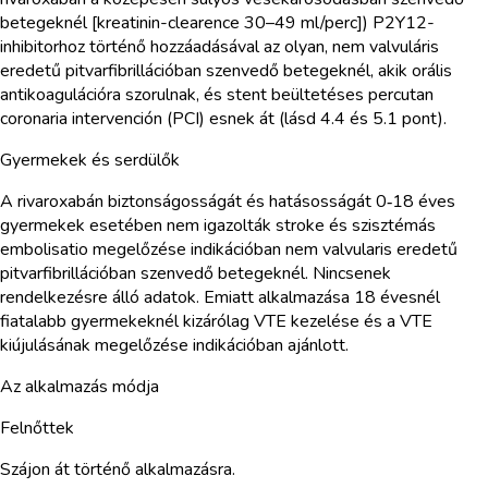
betegeknél [kreatinin-clearence 30–49 ml/perc]) P2Y12-
inhibitorhoz történő hozzáadásával az olyan, nem valvuláris
eredetű pitvarfibrillációban szenvedő betegeknél, akik orális
antikoagulációra szorulnak, és stent beültetéses percutan
coronaria intervención (PCI) esnek át (lásd 4.4 és 5.1 pont).
Gyermekek és serdülők
A rivaroxabán biztonságosságát és hatásosságát 0‑18 éves
gyermekek esetében nem igazolták stroke és szisztémás
embolisatio megelőzése indikációban nem valvularis eredetű
pitvarfibrillációban szenvedő betegeknél. Nincsenek
rendelkezésre álló adatok. Emiatt alkalmazása 18 évesnél
fiatalabb gyermekeknél kizárólag VTE kezelése és a VTE
kiújulásának megelőzése indikációban ajánlott.
Az alkalmazás módja
Felnőttek
Szájon át történő alkalmazásra.