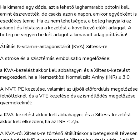
Ha kimarad egy dózis, azt a lehető leghamarabb pótolni kell,
amint észrevették, de csakis azon a napon, amikor egyébként is
esedékes lenne. Ha ez nem lehetséges, a beteg hagyja ki az
adagot és folytassa a kezelést a következő előírt adaggal. A
beteg ne vegyen be két adagot a kimaradt adag pótlására!
Átállás K-vitamin-antagonistáról (KVA) Xiltess-re
A stroke és a szisztémás embolisatio megelőzése:
a KVA-kezelést akkor kell abbahagyni és a Xiltess-kezelést
megkezdeni, ha a Nemzetközi Normalizált Arány (INR) ≤ 3,0.
A MVT, PE kezelése, valamint az újbóli előfordulás megelőzése
felnőtteknél, és a VTE kezelése és az ismétlődés megelőzése
gyermekeknél:
a KVA-kezelést akkor kell abbahagyni, és a Xiltess-kezelést
akkor kell elkezdeni, ha az INR ≤ 2,5.
A KVA-ról Xiltess-re történő átállításkor a betegeknél tévesen