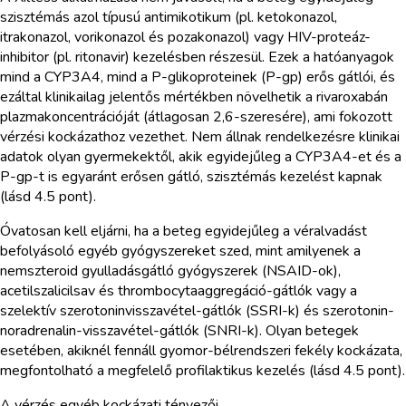
szisztémás azol típusú antimikotikum (pl. ketokonazol,
itrakonazol, vorikonazol és pozakonazol) vagy HIV-proteáz-
inhibitor (pl. ritonavir) kezelésben részesül. Ezek a hatóanyagok
mind a CYP3A4, mind a P-glikoproteinek (P-gp) erős gátlói, és
ezáltal klinikailag jelentős mértékben növelhetik a rivaroxabán
plazmakoncentrációját (átlagosan 2,6-szeresére), ami fokozott
vérzési kockázathoz vezethet. Nem állnak rendelkezésre klinikai
adatok olyan gyermekektől, akik egyidejűleg a CYP3A4-et és a
P-gp-t is egyaránt erősen gátló, szisztémás kezelést kapnak
(lásd 4.5 pont).
Óvatosan kell eljárni, ha a beteg egyidejűleg a véralvadást
befolyásoló egyéb gyógyszereket szed, mint amilyenek a
nemszteroid gyulladásgátló gyógyszerek (NSAID-ok),
acetilszalicilsav és thrombocytaaggregáció-gátlók vagy a
szelektív szerotoninvisszavétel-gátlók (SSRI-k) és szerotonin-
noradrenalin-visszavétel-gátlók (SNRI-k). Olyan betegek
esetében, akiknél fennáll gyomor-bélrendszeri fekély kockázata,
megfontolható a megfelelő profilaktikus kezelés (lásd 4.5 pont).
A vérzés egyéb kockázati tényezői