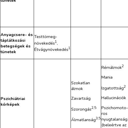
tünetek
Anyagcsere- és
Testtömeg-
táplálkozási
1
növekedés
,
betegségek és
1
Étvágynövekedés
tünetek
2
Rémálmok
Mania
Szokatlan
2
Izgatottság
álmok
Hallucinációk
Zavartság
Pszichiátriai
kórképek
Pszichomoto-
2,5
Szorongás
ros
3,5
nyugtalanság
Álmatlanság
(beleértve az