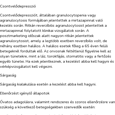
Csontvelődepresszió
Csontvelődepressziót, általában granulocytopenia vagy
agranulocytosis formájában jelentettek a mirtazapinnal való
kezelés során. Ritkán reverzíbilis agranulocytosist jelentettek a
mirtazapinnal folytatott klinikai vizsgálatok során. A
posztmarketing időszak alatt nagyon ritkán jelentettek
agranulocytosist, amely a legtöbb esetben reverzíbilis volt, de
néhány esetben halálos. A halálos esetek főleg a 65 éven felüli
betegeknél fordultak elő. Az orvosnak feltétlenül figyelnie kell az
olyan tünetekre, mint a láz, torokfájás, stomatitis vagy a fertőzés
egyéb tünetei. Ha ezek jelentkeznek, a kezelést abba kell hagyni és
vérképvizsgálatot kell végezni.
Sárgaság
Sárgaság kialakulása esetén a kezelést abba kell hagyni.
Ellenőrzést igénylő állapotok
Óvatos adagolásra, valamint rendszeres és szoros ellenőrzésre van
szükség a következő betegségekben szenvedők esetén: