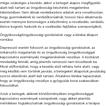
mégis szükséges a kezelés, akkor a beteget alapos megfigyelés
alatt kell tartani az öngyilkossági késztetés megjelenése
tekintetében. Nem állnak rendelkezésre adatok arra vonatkozóan,
hogy gyermekeknél és serdülőkorúaknál, hosszú távú alkalmazás
esetén mennyire biztonságos a készítmény a növekedés, serdülés,
illetve kognitív funkciók és a viselkedés fejlődése szempontjából.
Öngyilkosság/öngyilkossági gondolatok vagy a klinikai állapot
romlása
Depresszió esetén fokozott az öngyilkossági gondolatok, az
önkárosító magatartás és az öngyilkosság (öngyilkossággal
kapcsolatos események) megjelenésének veszélye. A kockázat
mindaddig fennáll, amíg jelentős remisszió nem következik be.
Mivel előfordulhat, hogy a kezelés első néhány hete alatt, vagy
még később sem történik javulás, a betegeket állapotuk javulásáig
szoros ellenőrzés alatt kell tartani. Általános klinikai tapasztalat,
hogy az öngyilkosság veszélye a gyógyulás korai szakaszában
fokozódhat.
Azok a betegek, akiknek kórelőzményében öngyilkossággal
kapcsolatos események szerepelnek, vagy akiket jelentős
mértékben foglalkoztatnak öngyilkossági gondolatok a terápia