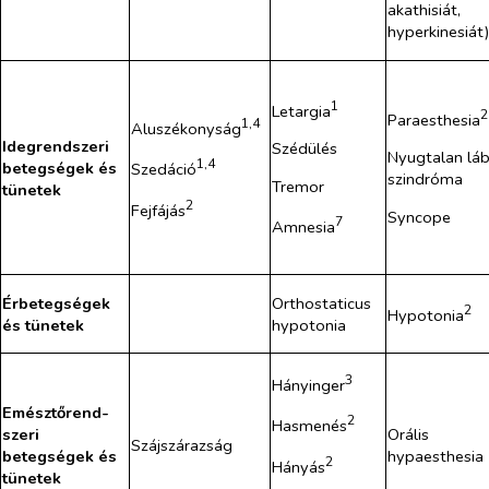
akathisiát,
hyperkinesiát
1
Letargia
2
Paraesthesia
1,4
Aluszékonyság
Idegrendszeri
Szédülés
Nyugtalan lá
1,4
betegségek és
Szedáció
szindróma
Tremor
tünetek
2
Fejfájás
Syncope
7
Amnesia
Érbetegségek
Orthostaticus
2
Hypotonia
és tünetek
hypotonia
3
Hányinger
Emésztőrend-
2
Hasmenés
szeri
Orális
Szájszárazság
betegségek és
hypaesthesia
2
Hányás
tünetek