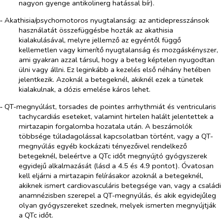
nagyon gyenge antikolinerg hatással bír).
‑ Akathisia/psychomotoros nyugtalanság: az antidepresszánsok
használatát összefüggésbe hozták az akathisia
kialakulásával, melyre jellemző az egyéntől függő
kellemetlen vagy kimerítő nyugtalanság és mozgáskényszer,
ami gyakran azzal társul, hogy a beteg képtelen nyugodtan
ülni vagy állni. Ez leginkább a kezelés első néhány hetében
jelentkezik. Azoknál a betegeknél, akiknél ezek a tünetek
kialakulnak, a dózis emelése káros lehet.
‑ QT-megnyúlást, torsades de pointes arrhythmiát és ventricularis
tachycardiás eseteket, valamint hirtelen halált jelentettek a
mirtazapin forgalomba hozatala után. A beszámolók
többsége túladagolással kapcsolatban történt, vagy a QT-
megnyúlás egyéb kockázati tényezőivel rendelkező
betegeknél, beleértve a QTc időt megnyújtó gyógyszerek
egyidejű alkalmazását (lásd a 4.5 és 4.9 pontot). Óvatosan
kell eljárni a mirtazapin felírásakor azoknál a betegeknél,
akiknek ismert cardiovasculáris betegsége van, vagy a családi
anamnézisben szerepel a QT-megnyúlás, és akik egyidejűleg
olyan gyógyszereket szednek, melyek ismerten megnyújtják
a QTc időt.