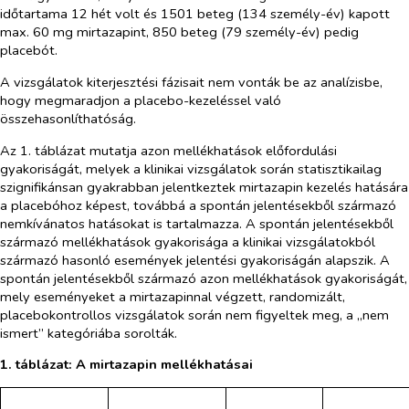
időtartama 12 hét volt és 1501 beteg (134 személy-év) kapott
max. 60 mg mirtazapint, 850 beteg (79 személy-év) pedig
placebót.
A vizsgálatok kiterjesztési fázisait nem vonták be az analízisbe,
hogy megmaradjon a placebo-kezeléssel való
összehasonlíthatóság.
Az 1. táblázat mutatja azon mellékhatások előfordulási
gyakoriságát, melyek a klinikai vizsgálatok során statisztikailag
szignifikánsan gyakrabban jelentkeztek mirtazapin kezelés hatására
a placebóhoz képest, továbbá a spontán jelentésekből származó
nemkívánatos hatásokat is tartalmazza. A spontán jelentésekből
származó mellékhatások gyakorisága a klinikai vizsgálatokból
származó hasonló események jelentési gyakoriságán alapszik. A
spontán jelentésekből származó azon mellékhatások gyakoriságát,
mely eseményeket a mirtazapinnal végzett, randomizált,
placebokontrollos vizsgálatok során nem figyeltek meg, a „nem
ismert” kategóriába sorolták.
1. táblázat: A mirtazapin mellékhatásai