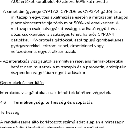
AUC értékét körülbelül 40 ,illetve 50%-kal növelte.
- A cimetidin (gyenge CYP1A2, CYP2D6 és CYP3A4 gátló) és a
mirtazapin együttes alkalmazása esetén a mirtazapin átlagos
plazmakoncentrációja több mint 50%-kal emelkedhet. A
mirtazapin csak elővigyázatossággal adható együtt és az
dózis csökkentése is szükséges lehet, ha erős CYP3A4
gátlókkal, HIV-proteáz gátlókkal, azol típusú gombaellenes
gyógyszerekkel, eritromicinnel, cimetidinnel vagy
nefazodonnal együtt alkalmazzák.
- Az interakciós vizsgálatok semmilyen releváns farmakokinetikai
hatást nem mutattak a mirtazapin és a paroxetin, amitriptilin,
riszperidon vagy lítium együttadásakor.
Gyermekek és serdülők
Interakciós vizsgálatokat csak felnőttek körében végeztek.
4.6​
Termékenység, terhesség és szoptatás
Terhesség
A rendelkezésre álló korlátozott számú adat alapján a mirtazapin
terhes nőkön történő alkalmazása nem utal a születési