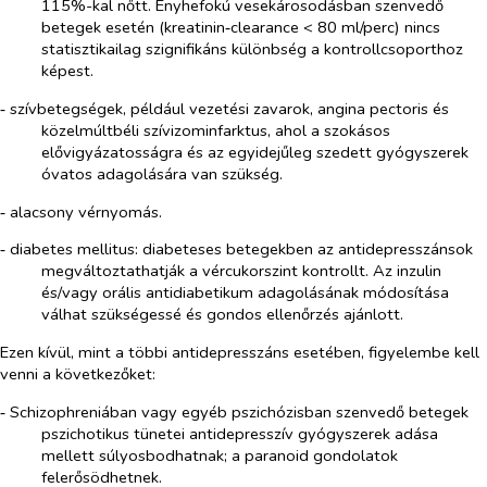
115%-kal nőtt. Enyhefokú vesekárosodásban szenvedő
betegek esetén (kreatinin‑clearance < 80 ml/perc) nincs
statisztikailag szignifikáns különbség a kontrollcsoporthoz
képest.
‑ szívbetegségek, például vezetési zavarok, angina pectoris és
közelmúltbéli szívizominfarktus, ahol a szokásos
elővigyázatosságra és az egyidejűleg szedett gyógyszerek
óvatos adagolására van szükség.
‑ alacsony vérnyomás.
‑ diabetes mellitus: diabeteses betegekben az antidepresszánsok
megváltoztathatják a vércukorszint kontrollt. Az inzulin
és/vagy orális antidiabetikum adagolásának módosítása
válhat szükségessé és gondos ellenőrzés ajánlott.
Ezen kívül, mint a többi antidepresszáns esetében, figyelembe kell
venni a következőket:
‑ Schizophreniában vagy egyéb pszichózisban szenvedő betegek
pszichotikus tünetei antidepresszív gyógyszerek adása
mellett súlyosbodhatnak; a paranoid gondolatok
felerősödhetnek.