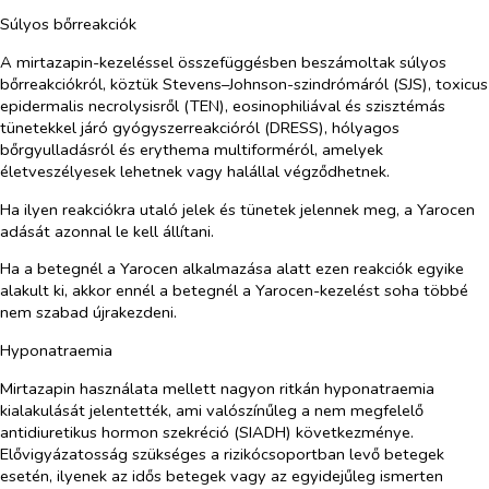
Súlyos bőrreakciók
A mirtazapin-kezeléssel összefüggésben beszámoltak súlyos
bőrreakciókról, köztük Stevens–Johnson-szindrómáról (SJS), toxicus
epidermalis necrolysisről (TEN), eosinophiliával és szisztémás
tünetekkel járó gyógyszerreakcióról (DRESS), hólyagos
bőrgyulladásról és erythema multiforméról, amelyek
életveszélyesek lehetnek vagy halállal végződhetnek.
Ha ilyen reakciókra utaló jelek és tünetek jelennek meg, a Yarocen
adását azonnal le kell állítani.
Ha a betegnél a Yarocen alkalmazása alatt ezen reakciók egyike
alakult ki, akkor ennél a betegnél a Yarocen-kezelést soha többé
nem szabad újrakezdeni.
Hyponatraemia
Mirtazapin használata mellett nagyon ritkán hyponatraemia
kialakulását jelentették, ami valószínűleg a nem megfelelő
antidiuretikus hormon szekréció (SIADH) következménye.
Elővigyázatosság szükséges a rizikócsoportban levő betegek
esetén, ilyenek az idős betegek vagy az egyidejűleg ismerten