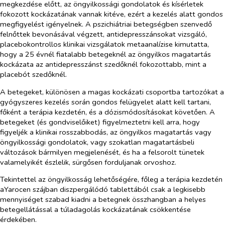
megkezdése előtt, az öngyilkossági gondolatok és kísérletek
fokozott kockázatának vannak kitéve, ezért a kezelés alatt gondos
megfigyelést igényelnek. A pszichiátriai betegségben szenvedő
felnőttek bevonásával végzett, antidepresszánsokat vizsgáló,
placebokontrollos klinikai vizsgálatok metaanalízise kimutatta,
hogy a 25 évnél fiatalabb betegeknél az öngyilkos magatartás
kockázata az antidepresszánst szedőknél fokozottabb, mint a
placebót szedőknél.
A betegeket, különösen a magas kockázati csoportba tartozókat a
gyógyszeres kezelés során gondos felügyelet alatt kell tartani,
főként a terápia kezdetén, és a dózismódosításokat követően. A
betegeket (és gondviselőiket) figyelmeztetni kell arra, hogy
figyeljék a klinikai rosszabbodás, az öngyilkos magatartás vagy
öngyilkossági gondolatok, vagy szokatlan magatartásbeli
változások bármilyen megjelenését, és ha a felsorolt tünetek
valamelyikét észlelik, sürgősen forduljanak orvoshoz.
Tekintettel az öngyilkosság lehetőségére, főleg a terápia kezdetén
aYarocen szájban diszpergálódó tablettából csak a legkisebb
mennyiséget szabad kiadni a betegnek összhangban a helyes
betegellátással a túladagolás kockázatának csökkentése
érdekében.