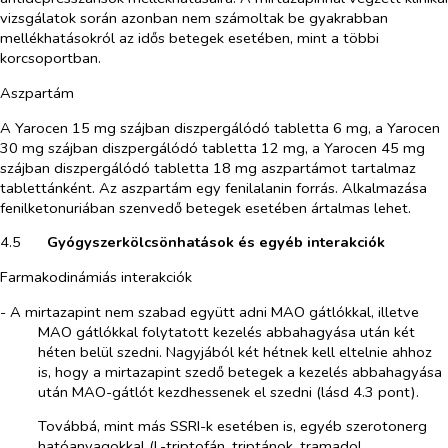
vizsgálatok során azonban nem számoltak be gyakrabban
mellékhatásokról az idős betegek esetében, mint a többi
korcsoportban.
Aszpartám
A Yarocen 15 mg szájban diszpergálódó tabletta 6 mg, a Yarocen
30 mg szájban diszpergálódó tabletta 12 mg, a Yarocen 45 mg
szájban diszpergálódó tabletta 18 mg aszpartámot tartalmaz
tablettánként. Az aszpartám egy fenilalanin forrás. Alkalmazása
fenilketonuriában szenvedő betegek esetében ártalmas lehet.
4.5​
Gyógyszerkölcsönhatások és egyéb interakciók
Farmakodinámiás interakciók
- A mirtazapint nem szabad együtt adni MAO gátlókkal, illetve
MAO gátlókkal folytatott kezelés abbahagyása után két
héten belül szedni. Nagyjából két hétnek kell eltelnie ahhoz
is, hogy a mirtazapint szedő betegek a kezelés abbahagyása
után MAO-gátlót kezdhessenek el szedni (lásd 4.3 pont).
Továbbá, mint más SSRI-k esetében is, egyéb szerotonerg
hatóanyagokkal (L-triptofán, triptánok, tramadol,