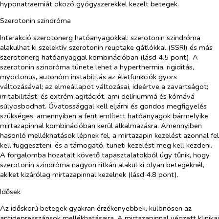
hyponatraemiát okozó gyógyszerekkel kezelt betegek.
Szerotonin szindróma
Interakció szerotonerg hatóanyagokkal: szerotonin szindróma
alakulhat ki szelektív szerotonin reuptake gátlókkal (SSRI) és más
szerotonerg hatóanyaggal kombinációban (lásd 4.5 pont). A
szerotonin szindróma tünete lehet a hyperthermia, rigiditás,
myoclonus, autonóm instabilitás az életfunkciók gyors
változásával; az elmeállapot változásai, ideértve a zavartságot;
irritabilitást, és extrém agitációt, ami delíriummá és kómává
súlyosbodhat. Óvatossággal kell eljárni és gondos megfigyelés
szükséges, amennyiben a fent említett hatóanyagok bármelyike
mirtazapinnal kombinációban kerül alkalmazásra. Amennyiben
hasonló mellékhatások lépnek fel, a mirtazapin kezelést azonnal fel
kell függeszteni, és a támogató, tüneti kezelést meg kell kezdeni.
A forgalomba hozatalt követő tapasztalatokból úgy tűnik, hogy
szerotonin szindróma nagyon ritkán alakul ki olyan betegeknél,
akiket kizárólag mirtazapinnal kezelnek (lásd 4.8 pont).
Idősek
Az időskorú betegek gyakran érzékenyebbek, különösen az
antidepresszánsok mellékhatásaira. A mirtazapinnal végzett klinikai