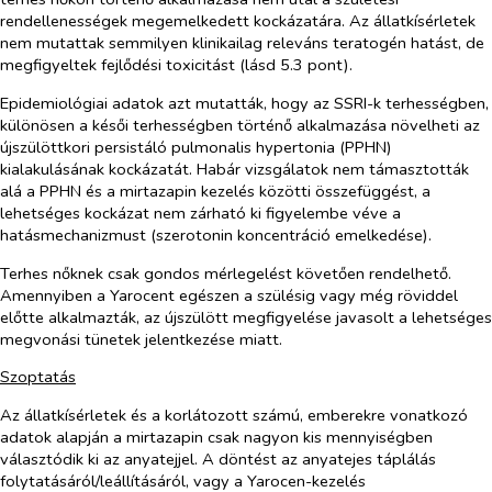
rendellenességek megemelkedett kockázatára. Az állatkísérletek
nem mutattak semmilyen klinikailag releváns teratogén hatást, de
megfigyeltek fejlődési toxicitást (lásd 5.3 pont).
Epidemiológiai adatok azt mutatták, hogy az SSRI-k terhességben,
különösen a késői terhességben történő alkalmazása növelheti az
újszülöttkori persistáló pulmonalis hypertonia (PPHN)
kialakulásának kockázatát. Habár vizsgálatok nem támasztották
alá a PPHN és a mirtazapin kezelés közötti összefüggést, a
lehetséges kockázat nem zárható ki figyelembe véve a
hatásmechanizmust (szerotonin koncentráció emelkedése).
Terhes nőknek csak gondos mérlegelést követően rendelhető.
Amennyiben a Yarocent egészen a szülésig vagy még röviddel
előtte alkalmazták, az újszülött megfigyelése javasolt a lehetséges
megvonási tünetek jelentkezése miatt.
Szoptatás
Az állatkísérletek és a korlátozott számú, emberekre vonatkozó
adatok alapján a mirtazapin csak nagyon kis mennyiségben
választódik ki az anyatejjel. A döntést az anyatejes táplálás
folytatásáról/leállításáról, vagy a Yarocen-kezelés