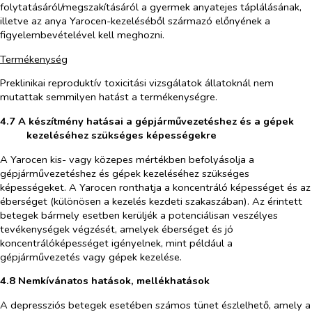
folytatásáról/megszakításáról a gyermek anyatejes táplálásának,
illetve az anya Yarocen-kezeléséből származó előnyének a
figyelembevételével kell meghozni.
Termékenység
Preklinikai reproduktív toxicitási vizsgálatok állatoknál nem
mutattak semmilyen hatást a termékenységre.
4.7 A készítmény hatásai a gépjárművezetéshez és a gépek
kezeléséhez szükséges képességekre
A Yarocen kis- vagy közepes mértékben befolyásolja a
gépjárművezetéshez és gépek kezeléséhez szükséges
képességeket. A Yarocen ronthatja a koncentráló képességet és az
éberséget (különösen a kezelés kezdeti szakaszában). Az érintett
betegek bármely esetben kerüljék a potenciálisan veszélyes
tevékenységek végzését, amelyek éberséget és jó
koncentrálóképességet igényelnek, mint például a
gépjárművezetés vagy gépek kezelése.
4.8 Nemkívánatos hatások, mellékhatások
A depressziós betegek esetében számos tünet észlelhető, amely a