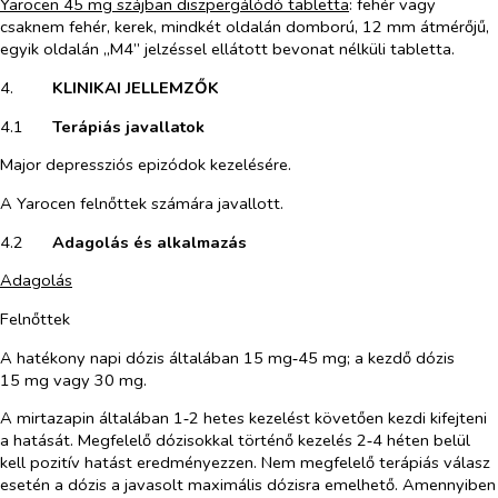
Yarocen 45 mg szájban diszpergálódó tabletta
: fehér vagy
csaknem fehér, kerek, mindkét oldalán domború, 12 mm átmérőjű,
egyik oldalán „M4” jelzéssel ellátott bevonat nélküli tabletta.
4.​
KLINIKAI JELLEMZŐK
4.1​
Terápiás javallatok
Major depressziós epizódok kezelésére.
A Yarocen felnőttek számára javallott.
4.2​
Adagolás és alkalmazás
Adagolás
Felnőttek
A hatékony napi dózis általában 15 mg‑45 mg; a kezdő dózis
15 mg vagy 30 mg.
A mirtazapin általában 1‑2 hetes kezelést követően kezdi kifejteni
a hatását. Megfelelő dózisokkal történő kezelés 2‑4 héten belül
kell pozitív hatást eredményezzen. Nem megfelelő terápiás válasz
esetén a dózis a javasolt maximális dózisra emelhető. Amennyiben