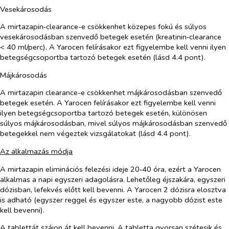
Vesekárosodás
A mirtazapin‑clearance-e csökkenhet közepes fokú és súlyos
vesekárosodásban szenvedő betegek esetén (kreatinin‑clearance
< 40 ml/perc). A Yarocen felírásakor ezt figyelembe kell venni ilyen
betegségcsoportba tartozó betegek esetén (lásd 4.4 pont).
Májkárosodás
A mirtazapin clearance-e csökkenhet májkárosodásban szenvedő
betegek esetén. A Yarocen felírásakor ezt figyelembe kell venni
ilyen betegségcsoportba tartozó betegek esetén, különösen
súlyos májkárosodásban, mivel súlyos májkárosodásban szenvedő
betegekkel nem végeztek vizsgálatokat (lásd 4.4 pont).
Az alkalmazás módja
A mirtazapin eliminációs felezési ideje 20‑40 óra, ezért a Yarocen
alkalmas a napi egyszeri adagolásra. Lehetőleg éjszakára, egyszeri
dózisban, lefekvés előtt kell bevenni. A Yarocen 2 dózisra elosztva
is adható (egyszer reggel és egyszer este, a nagyobb dózist este
kell bevenni).
A tablettát szájon át kell bevenni. A tabletta gyorsan szétesik és