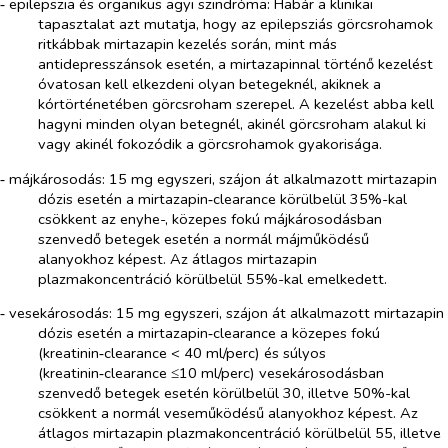
‑ epilepszia és organikus agyi szindróma: Habár a klinikai
tapasztalat azt mutatja, hogy az epilepsziás görcsrohamok
ritkábbak mirtazapin kezelés során, mint más
antidepresszánsok esetén, a mirtazapinnal történő kezelést
óvatosan kell elkezdeni olyan betegeknél, akiknek a
kórtörténetében görcsroham szerepel. A kezelést abba kell
hagyni minden olyan betegnél, akinél görcsroham alakul ki
vagy akinél fokozódik a görcsrohamok gyakorisága.
‑ májkárosodás: 15 mg egyszeri, szájon át alkalmazott mirtazapin
dózis esetén a mirtazapin‑clearance körülbelül 35%-kal
csökkent az enyhe-, közepes fokú májkárosodásban
szenvedő betegek esetén a normál májműködésű
alanyokhoz képest. Az átlagos mirtazapin
plazmakoncentráció körülbelül 55%-kal emelkedett.
‑ vesekárosodás: 15 mg egyszeri, szájon át alkalmazott mirtazapin
dózis esetén a mirtazapin‑clearance a közepes fokú
(kreatinin‑clearance < 40 ml/perc) és súlyos
(kreatinin‑clearance ≤10 ml/perc) vesekárosodásban
szenvedő betegek esetén körülbelül 30, illetve 50%-kal
csökkent a normál veseműködésű alanyokhoz képest. Az
átlagos mirtazapin plazmakoncentráció körülbelül 55, illetve