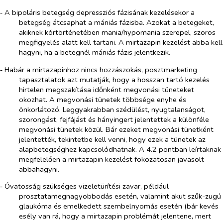
‑ A bipoláris betegség depressziós fázisának kezelésekor a
betegség átcsaphat a mániás fázisba. Azokat a betegeket,
akiknek kórtörténetében mania/hypomania szerepel, szoros
megfigyelés alatt kell tartani. A mirtazapin kezelést abba kell
hagyni, ha a betegnél mániás fázis jelentkezik.
‑ Habár a mirtazapinhoz nincs hozzászokás, posztmarketing
tapasztalatok azt mutatják, hogy a hosszan tartó kezelés
hirtelen megszakítása időnként megvonási tüneteket
okozhat. A megvonási tünetek többsége enyhe és
önkorlátozó. Leggyakrabban szédülést, nyugtalanságot,
szorongást, fejfájást és hányingert jelentettek a különféle
megvonási tünetek közül. Bár ezeket megvonási tünetként
jelentették, tekintetbe kell venni, hogy ezek a tünetek az
alapbetegséghez kapcsolódhatnak. A 4.2 pontban leírtaknak
megfelelően a mirtazapin kezelést fokozatosan javasolt
abbahagyni.
‑ Óvatosság szükséges vizeletürítési zavar, például
prosztatamegnagyobbodás esetén, valamint akut szűk-zugú
glaukóma és emelkedett szembelnyomás esetén (bár kevés
esély van rá, hogy a mirtazapin problémát jelentene, mert