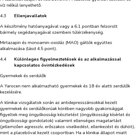
víz nélkül lenyelhető.
4.3​
Ellenjavallatok
A készítmény hatóanyagával vagy a 6.1 pontban felsorolt
bármely segédanyagával szembeni túlérzékenység.
Mirtazapin és monoamin-oxidáz (MAO) gátlók együttes
alkalmazása (lásd 4.5 pont).
4.4​
Különleges figyelmeztetések és az alkalmazással
kapcsolatos óvintézkedések
Gyermekek és serdülők
A Yarocen nem alkalmazható gyermekek és 18 év alatti serdülők
kezelésére.
A klinikai vizsgálatok során az antidepresszánsokkal kezelt
gyermekek és serdülőkorúak körében nagyobb gyakorisággal
figyeltek meg öngyilkossági késztetést (öngyilkossági kísérlet és
öngyilkossági gondolatok) valamint ellenséges magatartást
(jellemzően agresszív, erőszakos viselkedést, ellenkezést és dühöt),
mint a placebóval kezelt csoportban. Ha a klinikai állapot miatt