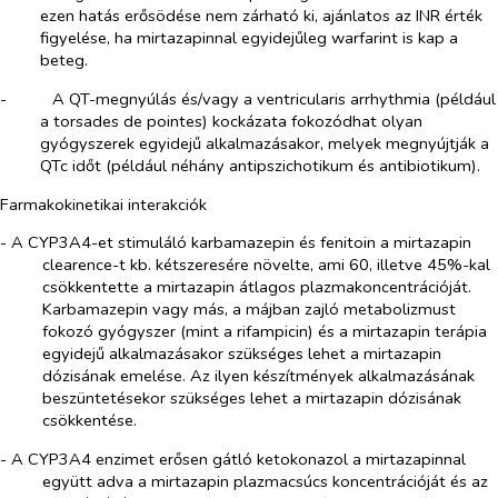
ezen hatás erősödése nem zárható ki, ajánlatos az INR érték
figyelése, ha mirtazapinnal egyidejűleg warfarint is kap a
beteg.
-​
A QT-megnyúlás és/vagy a ventricularis arrhythmia (például
a torsades de pointes) kockázata fokozódhat olyan
gyógyszerek egyidejű alkalmazásakor, melyek megnyújtják a
QTc időt (például néhány antipszichotikum és antibiotikum).
Farmakokinetikai interakciók
- A CYP3A4-et stimuláló karbamazepin és fenitoin a mirtazapin
clearence-t kb. kétszeresére növelte, ami 60, illetve 45%-kal
csökkentette a mirtazapin átlagos plazmakoncentrációját.
Karbamazepin vagy más, a májban zajló metabolizmust
fokozó gyógyszer (mint a rifampicin) és a mirtazapin terápia
egyidejű alkalmazásakor szükséges lehet a mirtazapin
dózisának emelése. Az ilyen készítmények alkalmazásának
beszüntetésekor szükséges lehet a mirtazapin dózisának
csökkentése.
- A CYP3A4 enzimet erősen gátló ketokonazol a mirtazapinnal
együtt adva a mirtazapin plazmacsúcs koncentrációját és az