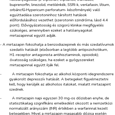
buprenorfin, linezolid, metilénkék, SSRI-k, venlafaxin, lítium,
orbáncfű‑
Hypericum perforatum
‑ készítmények) való
együttadása szerotoninhoz társított hatások
előfordulásához vezethet (szerotonin szindróma, lásd 4.4
pont). Elővigyázatosság és szigorú klinikai megfigyelés
szükséges, amennyiben ezeket a hatóanyagokat
mirtazapinnal együtt adják.
- A mirtazapin fokozhatja a benzodiazepinek és más szedatívumok
szedatív hatását (elsősorban a legtöbb antipszichotikum,
H1-receptor antagonista antihisztaminok, opioidok);
óvatosság szükséges, ha ezeket a gyógyszereket
mirtazapinnal együtt írják fel.
-​
A mirtazapin fokozhatja az alkohol központi idegrendszerre
gyakorolt depresszív hatását. A betegeket figyelmeztetni
kell, hogy kerüljék az alkoholos italokat, mialatt mirtazapint
szednek.
-​
A mirtazapin napi egyszeri 30 mg-os dózisban enyhe, de
statisztikailag szignifikáns emelkedést okozott a nemzetközi
normalizált arányszám (INR) értékben a warfarinnal kezelt
betegekben. Mivel a mirtazapin magasabb dózisa esetén