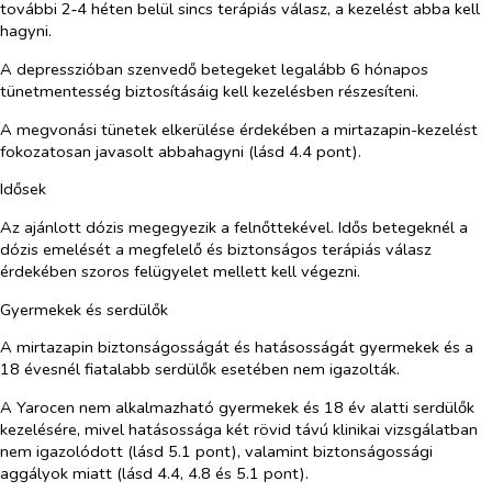
további 2‑4 héten belül sincs terápiás válasz, a kezelést abba kell
hagyni.
A depresszióban szenvedő betegeket legalább 6 hónapos
tünetmentesség biztosításáig kell kezelésben részesíteni.
A megvonási tünetek elkerülése érdekében a mirtazapin-kezelést
fokozatosan javasolt abbahagyni (lásd 4.4 pont).
Idősek
Az ajánlott dózis megegyezik a felnőttekével. Idős betegeknél a
dózis emelését a megfelelő és biztonságos terápiás válasz
érdekében szoros felügyelet mellett kell végezni.
Gyermekek és serdülők
A mirtazapin biztonságosságát és hatásosságát gyermekek és a
18 évesnél fiatalabb serdülők esetében nem igazolták.
A Yarocen nem alkalmazható gyermekek és 18 év alatti serdülők
kezelésére, mivel hatásossága két rövid távú klinikai vizsgálatban
nem igazolódott (lásd 5.1 pont), valamint biztonságossági
aggályok miatt (lásd 4.4, 4.8 és 5.1 pont).