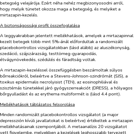
betegség velejárója. Ezért néha nehéz megbizonyosodni arról,
hogy melyik tünetet okozza maga a betegség, és melyiket a
mirtazapin‑kezelés.
A biztonságossági profil összefoglalása
A leggyakrabban jelentett mellékhatások, amelyek a mirtazapinnal
kezelt betegek több mint 5%‑ánál előfordultak a randomizált
placebokontrollos vizsgálatokban (lásd alább) az aluszékonyság,
szedáció, szájszárazság, testtömeg-gyarapodás,
étvágynövekedés, szédülés és fáradtság voltak.
A mirtazapin-kezeléssel összefüggésben beszámoltak súlyos
bőrreakciókról, beleértve a Stevens–Johnson-szindrómát (SJS), a
toxikus epidermalis necrolyisist (TEN), az eosinophiliával és
szisztémás tünetekkel járó gyógyszerreakciót (DRESS), a hólyagos
bőrgyulladást és az erythema multiformét is (lásd 4.4 pont).
Mellékhatások táblázatos felsorolása
Minden randomizált placebokontrollos vizsgálatot (a major
depresszión kívüli javallatokat is beleértve) értékeltek a mirtazapin
mellékhatásainak szempontjából. A metaanalízis 20 vizsgálatot
vett figyelembe, melyekben a kezelések leghosszabb tervezett