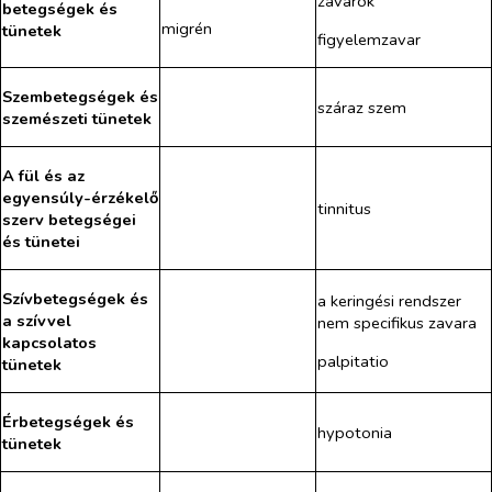
zavarok
betegségek és
migrén
tünetek
figyelemzavar
Szembetegségek és
száraz szem
szemészeti tünetek
A fül és az
egyensúly-érzékelő
tinnitus
szerv betegségei
és tünetei
Szívbetegségek és
a keringési rendszer
a szívvel
nem specifikus zavara
kapcsolatos
palpitatio
tünetek
Érbetegségek és
hypotonia
tünetek