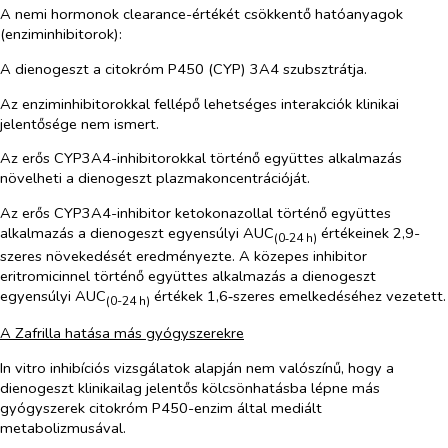
A nemi hormonok clearance-értékét csökkentő hatóanyagok
(enziminhibitorok):
A dienogeszt a citokróm P450 (CYP) 3A4 szubsztrátja.
Az enziminhibitorokkal fellépő lehetséges interakciók klinikai
jelentősége nem ismert.
Az erős CYP3A4-inhibitorokkal történő együttes alkalmazás
növelheti a dienogeszt plazmakoncentrációját.
Az erős CYP3A4-inhibitor ketokonazollal történő együttes
alkalmazás a dienogeszt egyensúlyi AUC
értékeinek 2,9-
(0‑24 h)
szeres növekedését eredményezte. A közepes inhibitor
eritromicinnel történő együttes alkalmazás a dienogeszt
egyensúlyi AUC
értékek 1,6‑szeres emelkedéséhez vezetett.
(0-24 h)
A Zafrilla hatása más gyógyszerekre
In vitro
inhibíciós vizsgálatok alapján nem valószínű, hogy a
dienogeszt klinikailag jelentős kölcsönhatásba lépne más
gyógyszerek citokróm P450-enzim által mediált
metabolizmusával.