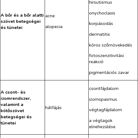
hirsutismus
onychoclasis
A bőr és a bőr alatti
acne
szövet betegségei
korpásodás
alopecia
és tünetei
dermatitis
kóros szőrnövekedés
fotoszenzitivitási
reakció
pigmentációs zavar
csontfájdalom
A csont- és
izomrendszer,
izomspasmus
valamint a
hátfájás
végtagfájdalom
kötőszövet
betegségei és
a végtagok
tünetei
elnehezülése