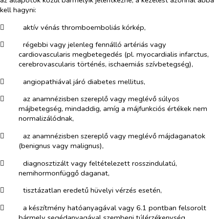
kell hagyni:
​
aktív vénás thromboemboliás kórkép,
​
régebbi vagy jelenleg fennálló artériás vagy
cardiovascularis megbetegedés (pl. myocardialis infarctus,
cerebrovascularis történés, ischaemiás szívbetegség),
​
angiopathiával járó diabetes mellitus,
​
az anamnézisben szereplő vagy meglévő súlyos
májbetegség, mindaddig, amíg a májfunkciós értékek nem
normalizálódnak,
​
az anamnézisben szereplő vagy meglévő májdaganatok
(benignus vagy malignus),
​
diagnosztizált vagy feltételezett rosszindulatú,
nemihormonfüggő daganat,
​
tisztázatlan eredetű hüvelyi vérzés esetén,
​
a készítmény hatóanyagával vagy 6.1 pontban felsorolt
bármely segédanyagával szembeni túlérzékenység.