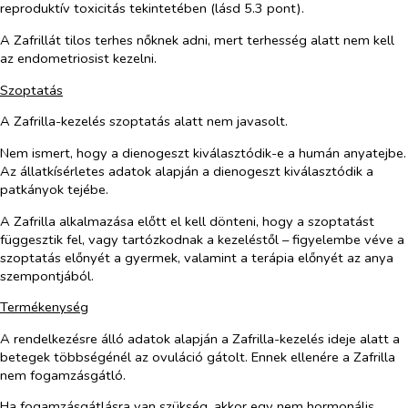
reproduktív toxicitás tekintetében (lásd 5.3 pont).
A Zafrillát tilos terhes nőknek adni, mert terhesség alatt nem kell
az endometriosist kezelni.
Szoptatás
A Zafrilla-kezelés szoptatás alatt nem javasolt.
Nem ismert, hogy a dienogeszt kiválasztódik-e a humán anyatejbe.
Az állatkísérletes adatok alapján a dienogeszt kiválasztódik a
patkányok tejébe.
A Zafrilla alkalmazása előtt el kell dönteni, hogy a szoptatást
függesztik fel, vagy tartózkodnak a kezeléstől
–
figyelembe véve a
szoptatás előnyét a gyermek, valamint a terápia előnyét az anya
szempontjából
.
Termékenység
A rendelkezésre álló adatok alapján a Zafrilla-kezelés ideje alatt a
betegek többségénél az ovuláció gátolt. Ennek ellenére a Zafrilla
nem fogamzásgátló.
Ha fogamzásgátlásra van szükség, akkor egy nem hormonális