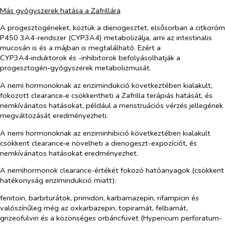
Más gyógyszerek hatása a Zafrillára
A progesztogéneket, köztük a dienogesztet, elsősorban a citkoróm
P450 3A4-rendszer (CYP3A4) metabolizálja, ami az intestinalis
mucosán is és a májban is megtalálható. Ezért a
CYP3A4‑induktorok és -inhibitorok befolyásolhatják a
progesztogén-gyógyszerek metabolizmusát.
A nemi hormonoknak az enzimindukció következtében kialakult,
fokozott clearance‑e csökkentheti a Zafrilla terápiás hatását, és
nemkívánatos hatásokat, például a menstruációs vérzés jellegének
megváltozását eredményezheti.
A nemi hormonoknak az enziminhibició következtében kialakult
csökkent clearance‑e növelheti a dienogeszt-expozíciót, és
nemkívánatos hatásokat eredményezhet.
A nemihormonok clearance-értékét fokozó hatóanyagok (csökkent
hatékonyság enzimindukció miatt):
fenitoin, barbiturátok, primidon, karbamazepin, rifampicin és
valószínűleg még az oxkarbazepin, topiramát, felbamát,
grizeofulvin és a közönséges orbáncfüvet
(Hypericum perforatum-