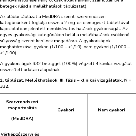
betegek (lásd a mellékhatások táblázatát).
Az alábbi táblázat a MedDRA szerinti szervrendszeri
kategóriánként foglalja össze a 2 mg-os
dienogeszt tablettával
kapcsolatban jelentett nemkívánatos hatások gyakoriságát. Az
egyes gyakorisági kategóriákon belül a mellékhatások csökkenő
súlyosság szerint kerülnek megadásra. A gyakoriságok
meghatározása: gyakori (1/100 – <1/10),
nem gyakori (1/1000 –
<1/100).
A gyakoriságok 332 beteggel (100%) végzett 4 klinikai vizsgálat
összesített adatain alapulnak.
1. táblázat, Mellékhatások, III. fázis – klinikai vizsgálatok, N =
332.
Szervrendszeri
csoportosítás
Gyakori
Nem gyakori
(MedDRA)
Vérképzőszervi és