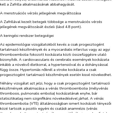
kell a Zafrilla alkalmazásának abbahagyását.
A menstruációs vérzés jellegének megváltozása
A Zafrillával kezelt betegek többsége a menstruációs vérzés
jellegének megváltozását észleli (lásd 4.8 pont).
A keringési rendszer betegségei
Az epidemiológiai vizsgálatokból kevés a csak progesztogént
tartalmazó készítmények és a myocardialis infarctus vagy az agyi
thromboembolia fokozott kockázata közti összefüggésre utaló
bizonyíték. A cardiovascularis és cerebralis események kockázata
inkább a növekvő életkorral, a hypertensióval és a dohányzással
függ össze. Hypertoniás nőknél a stroke kockázata a csak
progesztogént tartalmazó készítmények esetén kissé növekedhet.
Néhány vizsgálat azt jelzi, hogy a csak progesztogént tartalmazó
készítmények alkalmazása a vénás thromboembolia (mélyvénás
thrombosis, pulmonalis embolia) kockázatának enyhe, bár
statisztikailag nem szignifikáns növekedésével járhat. A vénás
thromboembolia (VTE) általánosságban ismert kockázati tényezői
közé tartozik a pozitív egyéni és családi anamnézis (vénás