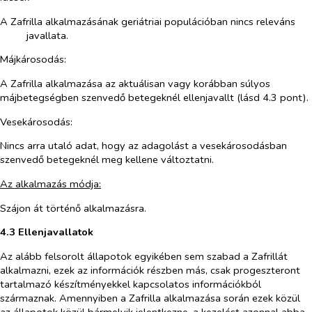
A Zafrilla alkalmazásának geriátriai populációban nincs releváns
javallata.
Májkárosodás:
A Zafrilla alkalmazása az aktuálisan vagy korábban súlyos
májbetegségben szenvedő betegeknél ellenjavallt (lásd 4.3 pont).
Vesekárosodás:
Nincs arra utaló adat, hogy az adagolást a vesekárosodásban
szenvedő betegeknél meg kellene változtatni.
Az alkalmazás módja:
Szájon át történő alkalmazásra.
4.3 Ellenjavallatok
Az alább felsorolt állapotok egyikében sem szabad a Zafrillát
alkalmazni, ezek az információk részben más, csak progeszteront
tartalmazó készítményekkel kapcsolatos információkból
származnak. Amennyiben a Zafrilla alkalmazása során ezek közül
az állapotok közül bármelyik jelentkezne, a kezelést azonnal abba