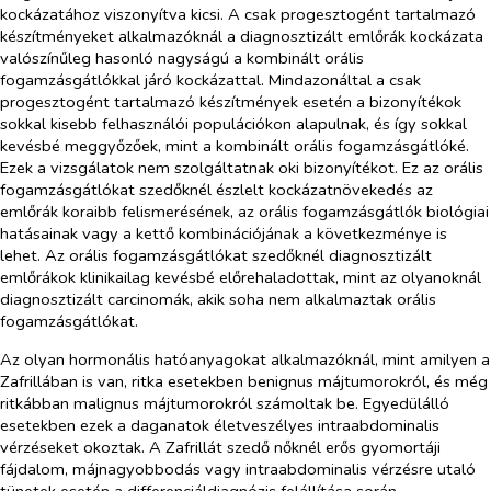
kockázatához viszonyítva kicsi. A csak progesztogént tartalmazó
készítményeket alkalmazóknál a diagnosztizált emlőrák kockázata
valószínűleg hasonló nagyságú a kombinált orális
fogamzásgátlókkal járó kockázattal. Mindazonáltal a csak
progesztogént tartalmazó készítmények esetén a bizonyítékok
sokkal kisebb felhasználói populációkon alapulnak, és így sokkal
kevésbé meggyőzőek, mint a kombinált orális fogamzásgátlóké.
Ezek a vizsgálatok nem szolgáltatnak oki bizonyítékot. Ez az orális
fogamzásgátlókat szedőknél észlelt kockázatnövekedés az
emlőrák koraibb felismerésének, az orális fogamzásgátlók biológiai
hatásainak vagy a kettő kombinációjának a következménye is
lehet. Az orális fogamzásgátlókat szedőknél diagnosztizált
emlőrákok klinikailag kevésbé előrehaladottak, mint az olyanoknál
diagnosztizált carcinomák, akik soha nem alkalmaztak orális
fogamzásgátlókat.
Az olyan hormonális hatóanyagokat alkalmazóknál, mint amilyen a
Zafrillában is van, ritka esetekben benignus májtumorokról, és még
ritkábban malignus májtumorokról számoltak be. Egyedülálló
esetekben ezek a daganatok életveszélyes intraabdominalis
vérzéseket okoztak. A
Zafrillát
szedő nőknél erős gyomortáji
fájdalom, májnagyobbodás vagy intraabdominalis vérzésre utaló
tünetek esetén a differenciáldiagnózis felállítása során