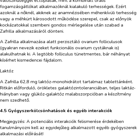
valószínűséggel ectopiásak, mint a kombinált orális
fogamzásgátlókat alkalmazóknál kialakuló terhességek. Ezért
azoknál a nőknél, akiknek az anamnézisében méhenkívüli terhesség
vagy a méhkürt károsodott működése szerepel, csak az előnyök
kockázatokkal szembeni gondos mérlegelése után szabad a
Zafrilla alkalmazásáról dönteni.
A Zafrilla alkalmazása alatt perzisztáló ovarium folliculusok
(gyakran nevezik ezeket funkcionális ovarium cystáknak is)
alakulhatnak ki. A legtöbb folliculus tünetmentes, bár néhányat
kísérhet kismedencei fájdalom.
Laktóz
A Zafrilla 62,8 mg laktóz-monohidrátot tartalmaz tablettánként.
Ritkán előforduló, örökletes galaktózintoleranciában, teljes laktáz-
hiányban vagy glükóz-galaktóz malabszorpcióban a készítmény
nem szedhető.
4.5 Gyógyszerkölcsönhatások és egyéb interakciók
Megjegyzés: A potenciális interakciók felismerése érdekében
tanulmányozni kell az egyidejűleg alkalmazott egyéb gyógyszerek
alkalmazási előírását!