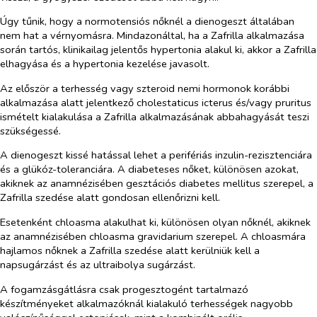
Úgy tűnik, hogy a normotensiós nőknél a dienogeszt általában
nem hat a vérnyomásra. Mindazonáltal, ha a Zafrilla alkalmazása
során tartós, klinikailag jelentős hypertonia alakul ki, akkor a Zafrilla
elhagyása és a hypertonia kezelése javasolt.
Az először a terhesség vagy szteroid nemi hormonok korábbi
alkalmazása alatt jelentkező cholestaticus icterus és/vagy pruritus
ismételt kialakulása a Zafrilla alkalmazásának abbahagyását teszi
szükségessé.
A dienogeszt kissé hatással lehet a perifériás inzulin-rezisztenciára
és a glükóz-toleranciára. A diabeteses nőket, különösen azokat,
akiknek az anamnézisében gesztációs diabetes mellitus szerepel, a
Zafrilla szedése alatt gondosan ellenőrizni kell.
Esetenként chloasma alakulhat ki, különösen olyan nőknél, akiknek
az anamnézisében chloasma gravidarium szerepel. A chloasmára
hajlamos nőknek a Zafrilla szedése alatt kerülniük kell a
napsugárzást és az ultraibolya sugárzást.
A fogamzásgátlásra csak progesztogént tartalmazó
készítményeket alkalmazóknál kialakuló terhességek nagyobb