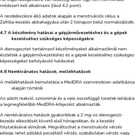
módszert kell alkalmazni (lásd 4.2 pont).
A rendelkezésre álló adatok alapján a menstruációs ciklus a
Zafrilla
-kezelés abbahagyása után 2 hónapon belül normalizálódik.
4.7 A készítmény hatásai a gépjárművezetéshez és a gépek
kezeléséhez szükséges képességekre
A dienogesztet tartalmazó készítményeket alkalmazóknál nem
észleltek a gépjárművezetéshez és a gépek kezeléséhez szükséges
képességeket befolyásoló hatásokat.
4.8 Nemkívánatos hatások, mellékhatások
A mellékhatások bemutatása a MedDRA szervrendszer-adatbázisa
alapján történik.
Az adott reakció, szinonimái és a vele összefüggő tünetek leírására
a legmegfelelőbb MedDRA‑kifejezést alkalmazták.
A nemkívánatos hatások gyakoribbak a 2 mg-os
dienogeszt
-
kezelés elkezdését követő első hónapokban, és a kezelés
folytatásával elmúlnak. Megváltozhat a menstruációs vérzés
jellege, lehet például pecsételő vérzés, szabálytalan vérzés vagy