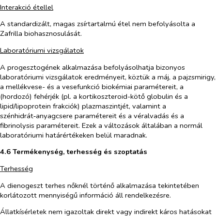
Interakció étellel
A standardizált, magas zsírtartalmú étel nem befolyásolta a
Zafrilla biohasznosulását.
Laboratóriumi vizsgálatok
A progesztogének alkalmazása befolyásolhatja bizonyos
laboratóriumi vizsgálatok eredményeit, köztük a máj, a pajzsmirigy,
a mellékvese- és a vesefunkció biokémiai paramétereit, a
(hordozó) fehérjék (pl. a kortikoszteroid-kötő globulin és a
lipid/lipoprotein frakciók) plazmaszintjét, valamint a
szénhidrát‑anyagcsere paramétereit és a véralvadás és a
fibrinolysis paramétereit. Ezek a változások általában a normál
laboratóriumi határértékeken belül maradnak.
4.6 Termékenység, terhesség és szoptatás
Terhesség
A dienogeszt terhes nőknél történő alkalmazása tekintetében
korlátozott mennyiségű információ áll rendelkezésre.
Állatkísérletek nem igazoltak direkt vagy indirekt káros hatásokat