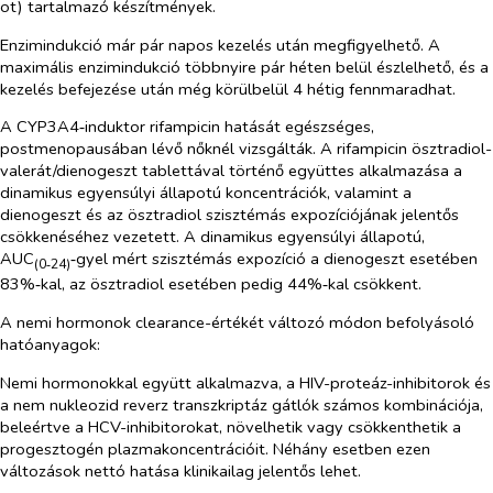
ot)
tartalmazó készítmények.
Enzimindukció már pár napos kezelés után megfigyelhető. A
maximális enzimindukció többnyire pár héten belül észlelhető, és a
kezelés befejezése után még körülbelül 4 hétig fennmaradhat.
A CYP3A4‑induktor rifampicin hatását egészséges,
postmenopausában lévő nőknél vizsgálták. A rifampicin ösztradiol-
valerát/dienogeszt tablettával történő együttes alkalmazása a
dinamikus egyensúlyi állapotú koncentrációk, valamint a
dienogeszt és az ösztradiol szisztémás expozíciójának jelentős
csökkenéséhez vezetett. A dinamikus egyensúlyi állapotú,
AUC
‑gyel mért szisztémás expozíció a dienogeszt esetében
(0‑24)
83%‑kal, az ösztradiol esetében pedig 44%‑kal csökkent.
A nemi hormonok clearance-értékét változó módon befolyásoló
hatóanyagok:
Nemi hormonokkal együtt alkalmazva, a HIV-proteáz-inhibitorok és
a nem nukleozid reverz transzkriptáz gátlók számos kombinációja,
beleértve a HCV-inhibitorokat, növelhetik vagy csökkenthetik a
progesztogén plazmakoncentrációit. Néhány esetben ezen
változások nettó hatása klinikailag jelentős lehet.