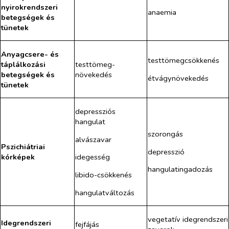
nyirokrendszeri
anaemia
betegségek és
tünetek
Anyagcsere- és
testtömegcsökkenés
táplálkozási
testtömeg-
betegségek és
növekedés
étvágynövekedés
tünetek
depressziós
hangulat
szorongás
alvászavar
Pszichiátriai
depresszió
kórképek
idegesség
hangulatingadozás
libido-csökkenés
hangulatváltozás
vegetatív idegrendszeri
Idegrendszeri
fejfájás