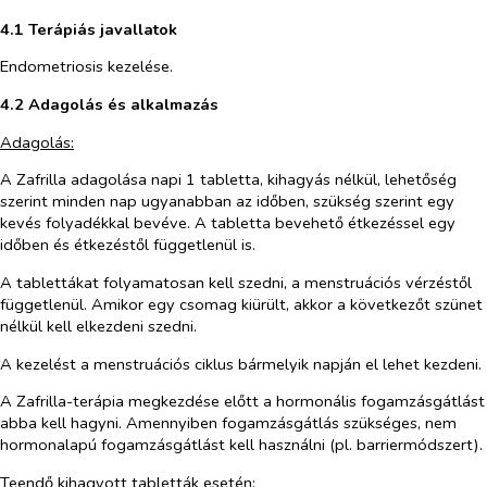
4.1 Terápiás javallatok
Endometriosis kezelése.
4.2 Adagolás és alkalmazás
Adagolás:
A Zafrilla adagolása napi 1 tabletta, kihagyás nélkül, lehetőség
szerint minden nap ugyanabban az időben, szükség szerint egy
kevés folyadékkal bevéve. A tabletta bevehető étkezéssel egy
időben és étkezéstől függetlenül is.
A tablettákat folyamatosan kell szedni, a menstruációs vérzéstől
függetlenül. Amikor egy csomag kiürült, akkor a következőt szünet
nélkül kell elkezdeni szedni.
A kezelést a menstruációs ciklus bármelyik napján el lehet kezdeni.
A Zafrilla-terápia megkezdése előtt a hormonális fogamzásgátlást
abba kell hagyni. Amennyiben fogamzásgátlás szükséges, nem
hormonalapú fogamzásgátlást kell használni (pl. barriermódszert).
Teendő kihagyott tabletták esetén: