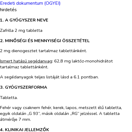
Eredeti dokumentum (OGYEI)
hirdetés
1. A GYÓGYSZER NEVE
Zafrilla 2 mg tabletta
2. MINŐSÉGI ÉS MENNYISÉGI ÖSSZETÉTEL
2 mg dienogesztet tartalmaz tablettánként.
Ismert hatású segédanyag
: 62,8 mg laktóz-monohidrátot
tartalmaz tablettánként.
A segédanyagok teljes listáját lásd a 6.1 pontban.
3. GYÓGYSZERFORMA
Tabletta.
Fehér vagy csaknem fehér, kerek, lapos, metszett élű tabletta,
egyik oldalán „G 93”, másik oldalán „RG” jelzéssel. A tabletta
átmérője 7 mm.
4. KLINIKAI JELLEMZŐK