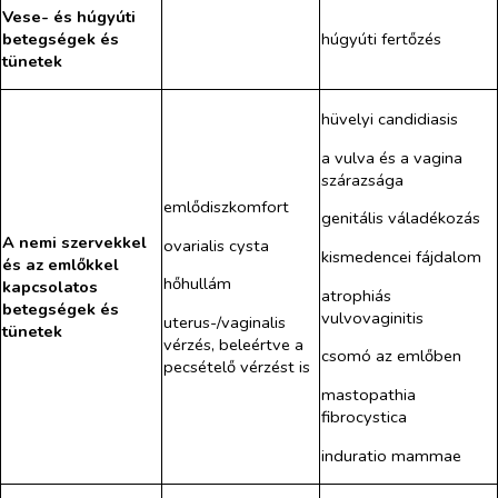
Vese- és húgyúti
betegségek és
húgyúti fertőzés
tünetek
hüvelyi candidiasis
a vulva és a vagina
szárazsága
emlődiszkomfort
genitális váladékozás
A nemi szervekkel
ovarialis cysta
kismedencei fájdalom
és az emlőkkel
hőhullám
kapcsolatos
atrophiás
betegségek és
vulvovaginitis
uterus-/vaginalis
tünetek
vérzés, beleértve a
csomó az emlőben
pecsételő vérzést is
mastopathia
fibrocystica
induratio mammae