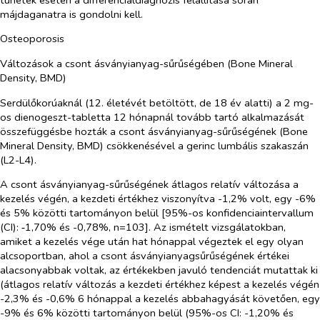
májdaganatra is gondolni kell.
Osteoporosis
Változások a csont ásványianyag-sűrűségében (Bone Mineral
Density, BMD)
Serdülőkorúaknál (12. életévét betöltött, de 18 év alatti) a 2 mg-
os
dienogeszt-tabletta
12 hónapnál tovább tartó alkalmazását
összefüggésbe hozták a csont ásványianyag-sűrűségének (Bone
Mineral Density, BMD) csökkenésével a gerinc lumbális szakaszán
(L2-L4).
A csont ásványianyag-sűrűségének átlagos relatív változása a
kezelés végén, a kezdeti értékhez viszonyítva -1,2% volt, egy -6%
és 5% közötti tartományon belül [95%-os konfidenciaintervallum
(CI): ‑1,70% és -0,78%, n=103]. Az ismételt vizsgálatokban,
amiket a kezelés vége után hat hónappal végeztek el egy olyan
alcsoportban, ahol a csont ásványianyagsűrűségének értékei
alacsonyabbak voltak, az értékekben javuló tendenciát mutattak ki
(átlagos relatív változás a kezdeti értékhez képest a kezelés végén
-2,3% és -0,6% 6 hónappal a kezelés abbahagyását követően, egy
-9% és 6% közötti tartományon belül (95%-os CI: -1,20% és