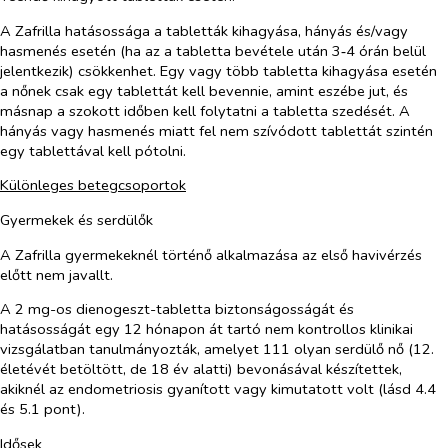
A Zafrilla hatásossága a tabletták kihagyása, hányás és/vagy
hasmenés esetén (ha az a tabletta bevétele után 3‑4 órán belül
jelentkezik) csökkenhet. Egy vagy több tabletta kihagyása esetén
a nőnek csak egy tablettát kell bevennie, amint eszébe jut, és
másnap a szokott időben kell folytatni a tabletta szedését. A
hányás vagy hasmenés miatt fel nem szívódott tablettát szintén
egy tablettával kell pótolni.
Különleges betegcsoportok
Gyermekek és serdülők
A Zafrilla gyermekeknél történő alkalmazása az első havivérzés
előtt nem javallt.
A
2 mg-os dienogeszt-tabletta
biztonságosságát és
hatásosságát egy 12 hónapon át tartó nem kontrollos klinikai
vizsgálatban tanulmányozták, amelyet 111 olyan serdülő nő (12.
életévét betöltött, de 18 év alatti) bevonásával készítettek,
akiknél az endometriosis gyanított vagy kimutatott volt (lásd 4.4
és 5.1 pont).
Idősek