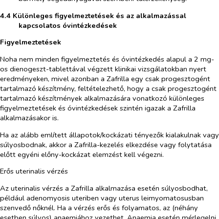
4.4 Különleges figyelmeztetések és az alkalmazással
kapcsolatos óvintézkedések
Figyelmeztetések
Noha nem minden figyelmeztetés és óvintézkedés alapul a 2 mg-
os dienogeszt-tablettával végzett klinikai vizsgálatokban nyert
eredményeken, mivel azonban a Zafrilla egy csak progesztogént
tartalmazó készítmény, feltételezhető, hogy a csak progesztogént
tartalmazó készítmények alkalmazására vonatkozó különleges
figyelmeztetések és óvintézkedések szintén igazak a Zafrilla
alkalmazásakor is.
Ha az alább említett állapotok/kockázati tényezők kialakulnak vagy
súlyosbodnak, akkor a Zafrilla-kezelés elkezdése vagy folytatása
előtt egyéni előny-kockázat elemzést kell végezni.
Erős uterinalis vérzés
Az uterinalis vérzés a Zafrilla alkalmazása esetén súlyosbodhat,
például adenomyosis uteriben vagy uterus leimyomatosusban
szenvedő nőknél. Ha a vérzés erős és folyamatos, az (néhány
esetben súlyos) anaemiához vezethet. Anaemia esetén mérlegelni