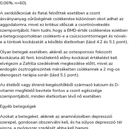
0,06%; n=60).
A serdülőkorúak és fiatal felnőttek esetében a csont
ásványianyag-sűrűségének csökkenése különösen okot adhat az
aggodalomra, mivel ez kritikus időszak a csontnövekedés
szempontjából. Nem tudni, hogy a BMD‑érték csökkenése ezekben
a betegcsoportokban csökkenti-e a csúcscsonttömeget és növeli-
e a törések kockázatát a későbbi életkorban (lásd 4.2 és 5.1 pont).
Olyan betegek esetében, akiknél az osteoporosis fokozott
kockázata áll fent, körültekintő előny-kockázat értékelést kell
elvégezni a Zafrilla szedésének megkezdése előtt, mivel az
endogén ösztrogénszintek mérsékelten csökkennek a 2 mg-os
dienogeszt-
terápia során (lásd 5.1 pont).
Az ételből vagy étrend-kiegészítőkből származó kalcium és D-
vitamin megfelelő bevitele fontos a csont egészsége
szempontjából, minden életkorban lévő nő esetében.
Egyéb betegségek
Azokat a betegeket, akiknek az anamnézisében depresszió
szerepel, gondosan obszerválni kell, és ha súlyos depresszió tér
vissza, a gyógyszer szedését abba kell hagyni.