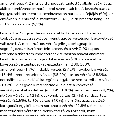
amenorrhoea. A 2 mg-os
dienogeszt-tablettát
alkalmazóknál az
alábbi nemkívánatos hatásokról számoltak be. A kezelés alatt a
leggyakrabban jelentett nemkívánatos hatások a fejfájás (9%), az
emlőkben jelentkező diszkomfort (5,4%), a depresszív hangulat
(5,1%) és az acne (5,1%).
Emellett a 2 mg-os
dienogeszt-tablettával
kezelt betegek
többsége észlel a szokásos menstruációs vérzésben bekövetkező
változást. A menstruációs vérzés jellege betegnaplók
segítségével, szisztémás felmérésre, és a WHO 90 napos
referenciaidőtartam-módszerének felhasználásával analízisre
került. A 2 mg-os
dienogeszt
-kezelés első 90 napja alatt a
következő vérzéstípusokat észlelték (n = 290; 100%):
amenorrhoea (1,7%), ritkább vérzés (27,2%), gyakoribb vérzés
(13,4%), rendszertelen vérzés (35,2%), tartós vérzés (38,3%),
normális, azaz az előző kategóriák egyikébe sem sorolható vérzés
(19,7%). A negyedik referenciaciklus alatt a következő
vérzéstípusokat észlelték (n = 149; 100%): amenorrhoea (28,2%),
ritkább vérzés (24,2%), gyakoribb vérzés (2,7%), rendszertelen
vérzés (21,5%), tartós vérzés (4,0%), normális, azaz az előző
kategóriák egyikébe sem sorolható vérzés (22,8%). A szokásos
menstruációs vérzésben bekövetkező változásról, mint
nemkívánatos eseményről csak alkalmanként számoltak be a