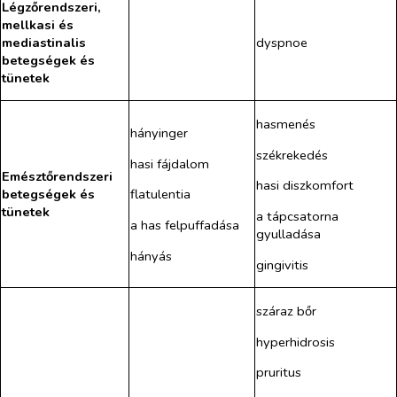
Légzőrendszeri,
mellkasi és
mediastinalis
dyspnoe
betegségek és
tünetek
hasmenés
hányinger
székrekedés
hasi fájdalom
Emésztőrendszeri
hasi diszkomfort
betegségek és
flatulentia
tünetek
a tápcsatorna
a has felpuffadása
gyulladása
hányás
gingivitis
száraz bőr
hyperhidrosis
pruritus