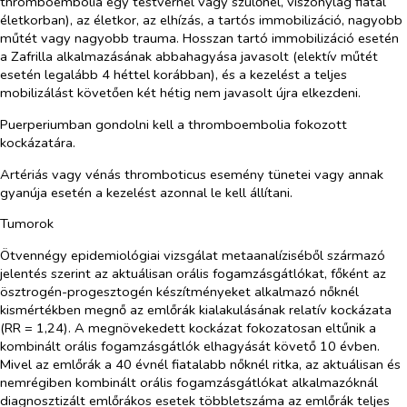
thromboembolia egy testvérnél vagy szülőnél, viszonylag fiatal
életkorban), az életkor, az elhízás, a tartós immobilizáció, nagyobb
műtét vagy nagyobb trauma. Hosszan tartó immobilizáció esetén
a Zafrilla alkalmazásának abbahagyása javasolt (elektív műtét
esetén legalább 4 héttel korábban), és a kezelést a teljes
mobilizálást követően két hétig nem javasolt újra elkezdeni.
Puerperiumban gondolni kell a thromboembolia fokozott
kockázatára.
Artériás vagy vénás thromboticus esemény tünetei vagy annak
gyanúja esetén a kezelést azonnal le kell állítani.
Tumorok
Ötvennégy epidemiológiai vizsgálat metaanalíziséből származó
jelentés szerint az aktuálisan orális fogamzásgátlókat, főként az
ösztrogén-progesztogén készítményeket alkalmazó nőknél
kismértékben megnő az emlőrák kialakulásának relatív kockázata
(RR = 1,24). A megnövekedett kockázat fokozatosan eltűnik a
kombinált orális fogamzásgátlók elhagyását követő 10 évben.
Mivel az emlőrák a 40 évnél fiatalabb nőknél ritka, az aktuálisan és
nemrégiben kombinált orális fogamzásgátlókat alkalmazóknál
diagnosztizált emlőrákos esetek többletszáma az emlőrák teljes