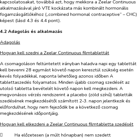
kapcsolatosakat, továbbá azt, hogy mekkora a Zeelar Continuous
alkalmazásával járó VTE kockázata más kombinált hormonális
fogamzásgátlókéhoz („combined hormonal contraceptive” – CHC)
képest (lásd 4.3 és 4.4 pont).
4.2 Adagolás és alkalmazás
Adagolás
Hogyan kell szedni a Zeelar Continuous filmtablettát
A csomagoláson feltüntetett irányban haladva napi egy tablettát
kell bevenni 28 egymást követő napon keresztül szükség esetén
kevés folyadékkal, naponta lehetőleg azonos időben A
tablettaszedés folyamatos. Minden újabb csomag szedését az
utolsó tabletta bevételét követő napon kell megkezdeni. A
megvonásos vérzés rendszerint a placebo (zöld színű) tabletták
szedésének megkezdésétől számított 2‑3. napon jelentkezik és
előfordulhat, hogy nem fejeződik be a következő csomag
megkezdésének időpontjáig.
Hogyan kell elkezdeni a Zeelar Continuous filmtabletta szedését
​
Ha előzetesen (a múlt hónapban) nem szedett