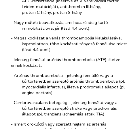
APC-rezisztencia (ideértve az V. véralvadási faktor
Leiden-mutációját), antithrombin III‑hiány,
protein C‑hiány, protein S‑hiány.
-​
Nagy műtéti beavatkozás, ami hosszú ideig tartó
immobilizációval jár (lásd 4.4 pont).
-​
Magas kockázat a vénás thromboembolia kialakulásával
kapcsolatban, több kockázati tényező fennállása miatt
(lásd 4.4 pont).
-​
Jelenleg fennálló artériás thromboembolia (ATE), illetve
ennek kockázata
-​
Artériás thromboembolia – jelenleg fennálló vagy a
kórtörténetben szereplő artériás thromboembolia (pl.
myocardialis infarctus), illetve prodromalis állapot (pl.
angina pectoris).
-​
Cerebrovascularis betegség – jelenleg fennálló vagy a
kórtörténetben szereplő stroke vagy prodromalis
állapot (pl. tranziens ischaemiás attak, TIA)
-​
Ismert öröklődő vagy szerzett hajlam az artériás