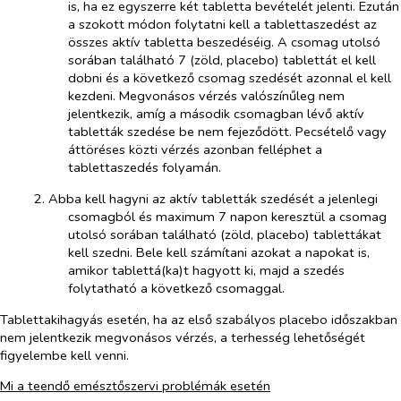
is, ha ez egyszerre két tabletta bevételét jelenti. Ezután
a szokott módon folytatni kell a tablettaszedést az
összes aktív tabletta beszedéséig. A csomag utolsó
sorában található 7 (zöld, placebo) tablettát el kell
dobni és a következő csomag szedését azonnal el kell
kezdeni. Megvonásos vérzés valószínűleg nem
jelentkezik, amíg a második csomagban lévő aktív
tabletták szedése be nem fejeződött. Pecsételő vagy
áttöréses közti vérzés azonban felléphet a
tablettaszedés folyamán.
2. Abba kell hagyni az aktív tabletták szedését a jelenlegi
csomagból és maximum 7 napon keresztül a csomag
utolsó sorában található (zöld, placebo) tablettákat
kell szedni. Bele kell számítani azokat a napokat is,
amikor tablettá(ka)t hagyott ki, majd a szedés
folytatható a következő csomaggal.
Tablettakihagyás esetén, ha az első szabályos placebo időszakban
nem jelentkezik megvonásos vérzés, a terhesség lehetőségét
figyelembe kell venni.
Mi a teendő emésztőszervi problémák esetén