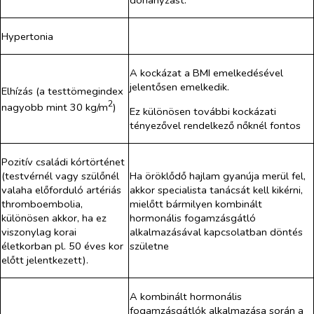
dohányzást.
Hypertonia
A kockázat a BMI emelkedésével
jelentősen emelkedik.
Elhízás (a testtömegindex
2
nagyobb mint 30 kg/m
)
Ez különösen további kockázati
tényezővel rendelkező nőknél fontos
Pozitív családi kórtörténet
(testvérnél vagy szülőnél
Ha öröklődő hajlam gyanúja merül fel,
valaha előforduló artériás
akkor specialista tanácsát kell kikérni,
thromboembolia,
mielőtt bármilyen kombinált
különösen akkor, ha ez
hormonális fogamzásgátló
viszonylag korai
alkalmazásával kapcsolatban döntés
életkorban pl. 50 éves kor
születne
előtt jelentkezett).
A kombinált hormonális
fogamzásgátlók alkalmazása során a