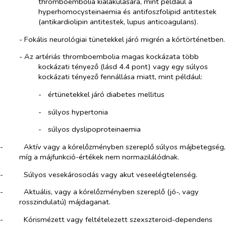
thromboembolia kialakulására, mint például a
hyperhomocysteinaemia és antifoszfolipid antitestek
(antikardiolipin antitestek, lupus anticoagulans).
-​
Fokális neurológiai tünetekkel járó migrén a kórtörténetben.
-​
Az artériás thromboembolia magas kockázata több
kockázati tényező (lásd 4.4 pont) vagy egy súlyos
kockázati tényező fennállása miatt, mint például:
-​
értünetekkel járó diabetes mellitus
-​
súlyos hypertonia
-​
súlyos dyslipoproteinaemia
-​
Aktív vagy a kórelőzményben szereplő súlyos májbetegség,
míg a májfunkció-értékek nem normazilálódnak.
-​
Súlyos vesekárosodás vagy akut veseelégtelenség.
-​
Aktuális, vagy a kórelőzményben szereplő (jó-, vagy
rosszindulatú) májdaganat.
-​
Kórismézett vagy feltételezett szexszteroid-dependens