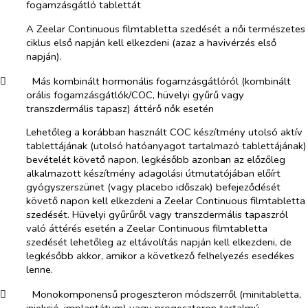
fogamzásgátló tablettát
A Zeelar Continuous filmtabletta szedését a női természetes
ciklus első napján kell elkezdeni (azaz a havivérzés első
napján).
​
Más kombinált hormonális fogamzásgátlóról (kombinált
orális fogamzásgátlók/COC, hüvelyi gyűrű vagy
transzdermális tapasz) áttérő nők esetén
Lehetőleg a korábban használt COC készítmény utolsó aktív
tablettájának (utolsó hatóanyagot tartalmazó tablettájának)
bevételét követő napon, legkésőbb azonban az előzőleg
alkalmazott készítmény adagolási útmutatójában előírt
gyógyszerszünet (vagy placebo időszak) befejeződését
követő napon kell elkezdeni a Zeelar Continuous filmtabletta
szedését. Hüvelyi gyűrűről vagy transzdermális tapaszról
való áttérés esetén a Zeelar Continuous filmtabletta
szedését lehetőleg az eltávolítás napján kell elkezdeni, de
legkésőbb akkor, amikor a következő felhelyezés esedékes
lenne.
​
Monokomponensű progeszteron módszerről (minitabletta,
injekció, implantátum) vagy progeszteron tartalmú