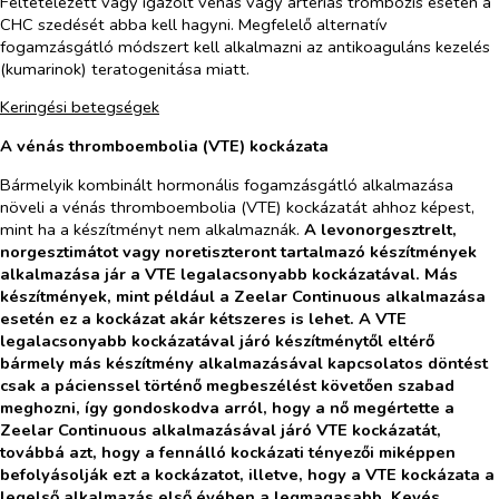
Feltételezett vagy igazolt vénás vagy artériás trombózis esetén a
CHC szedését abba kell hagyni. Megfelelő alternatív
fogamzásgátló módszert kell alkalmazni az antikoaguláns kezelés
(kumarinok) teratogenitása miatt.
Keringési betegségek
A vénás thromboembolia (VTE) kockázata
Bármelyik kombinált hormonális fogamzásgátló alkalmazása
növeli a vénás thromboembolia (VTE) kockázatát ahhoz képest,
mint ha a készítményt nem alkalmaznák.
A levonorgesztrelt,
norgesztimátot vagy noretiszteront tartalmazó készítmények
alkalmazása jár a VTE legalacsonyabb kockázatával. Más
készítmények, mint például a Zeelar Continuous alkalmazása
esetén ez a kockázat akár kétszeres is lehet. A VTE
legalacsonyabb kockázatával járó készítménytől eltérő
bármely más készítmény alkalmazásával kapcsolatos döntést
csak a pácienssel történő megbeszélést követően szabad
meghozni, így gondoskodva arról, hogy a nő megértette a
Zeelar Continuous alkalmazásával járó VTE kockázatát,
továbbá azt, hogy a fennálló kockázati tényezői miképpen
befolyásolják ezt a kockázatot, illetve, hogy a VTE kockázata a
legelső alkalmazás első évében a legmagasabb. Kevés