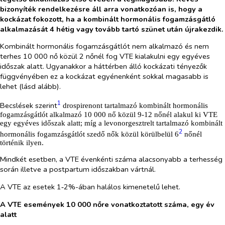
bizonyíték rendelkezésre áll arra vonatkozóan is, hogy a
kockázat fokozott, ha a kombinált hormonális fogamzásgátló
alkalmazását 4 hétig vagy tovább tartó szünet után újrakezdik.
Kombinált hormonális fogamzásgátlót nem alkalmazó és nem
terhes 10 000 nő közül 2 nőnél fog VTE kialakulni egy egyéves
időszak alatt. Ugyanakkor a háttérben álló kockázati tényezők
függvényében ez a kockázat egyénenként sokkal magasabb is
lehet (lásd alább).
1
Becslések szerint
drospirenont tartalmazó kombinált hormonális
fogamzásgátlót alkalmazó 10 000 nő közül 9‑12 nőnél alakul ki VTE
egy egyéves időszak alatt; míg a levonorgesztrelt tartalmazó kombinált
2
hormonális fogamzásgátlót szedő nők közül körülbelül 6
nőnél
történik ilyen.
Mindkét esetben, a VTE évenkénti száma alacsonyabb a terhesség
során illetve a postpartum időszakban vártnál.
A VTE az esetek 1‑2%-ában halálos kimenetelű lehet.
A VTE események 10 000 nőre vonatkoztatott száma, egy év
alatt