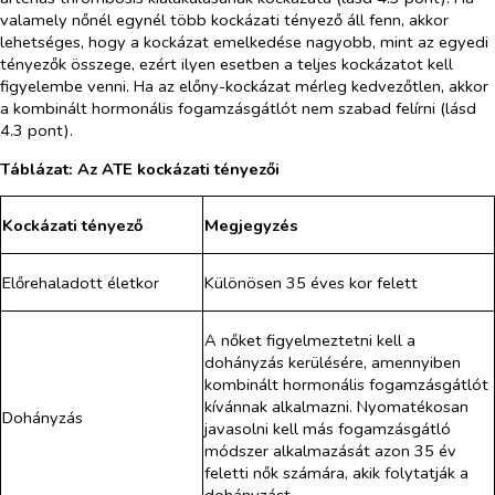
valamely nőnél egynél több kockázati tényező áll fenn, akkor
lehetséges, hogy a kockázat emelkedése nagyobb, mint az egyedi
tényezők összege, ezért ilyen esetben a teljes kockázatot kell
figyelembe venni. Ha az előny-kockázat mérleg kedvezőtlen, akkor
a kombinált hormonális fogamzásgátlót nem szabad felírni (lásd
4.3 pont).
Táblázat: Az ATE kockázati tényezői
Kockázati tényező
Megjegyzés
Előrehaladott életkor
Különösen 35 éves kor felett
A nőket figyelmeztetni kell a
dohányzás kerülésére, amennyiben
kombinált hormonális fogamzásgátlót
kívánnak alkalmazni. Nyomatékosan
Dohányzás
javasolni kell más fogamzásgátló
módszer alkalmazását azon 35 év
feletti nők számára, akik folytatják a