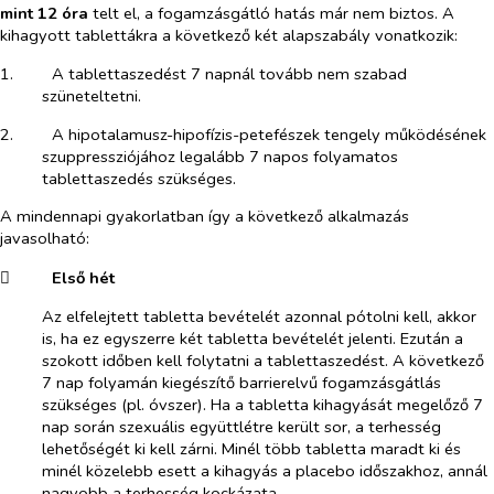
mint 12 óra
telt el, a fogamzásgátló hatás már nem biztos. A
kihagyott tablettákra a következő két alapszabály vonatkozik:
1.​
A tablettaszedést 7 napnál tovább nem szabad
szüneteltetni.
2.​
A hipotalamusz-hipofízis-petefészek tengely működésének
szuppressziójához legalább 7 napos folyamatos
tablettaszedés szükséges.
A mindennapi gyakorlatban így a következő alkalmazás
javasolható:
​
Első hét
Az elfelejtett tabletta bevételét azonnal pótolni kell, akkor
is, ha ez egyszerre két tabletta bevételét jelenti. Ezután a
szokott időben kell folytatni a tablettaszedést. A következő
7 nap folyamán kiegészítő barrierelvű fogamzásgátlás
szükséges (pl. óvszer). Ha a tabletta kihagyását megelőző 7
nap során szexuális együttlétre került sor, a terhesség
lehetőségét ki kell zárni. Minél több tabletta maradt ki és
minél közelebb esett a kihagyás a placebo időszakhoz, annál
nagyobb a terhesség kockázata.