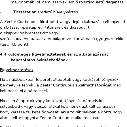
malignomák (pl. nemi szervek, emlő rosszindulatú daganatai).
-​
Tisztázatlan eredetű hüvelyvérzés.
A Zeelar Continuous filmtabletta egyidejű alkalmazása ellenjavallt
ombitaszvir/paritaprevir/ritonavirt és dazabuvirt,
glekaprevir/pibrentaszvirt vagy
szofoszbuvir/velpataszvir/voxilaprevirt tartalmazó gyógyszerekkel
(lásd 4.5 pont).
4.4 Különleges figyelmeztetések és az alkalmazással
kapcsolatos óvintézkedések
Figyelmeztetések
Ha az alábbiakban felsorolt állapotok vagy kockázati tényezők
bármelyike fennáll, a Zeelar Continuous alkalmazhatóságát meg
kell beszélni a pácienssel.
Ha ezen állapotok vagy kockázati tényezők bármelyike
súlyosbodik vagy először alakul ki, a nőnek azt kell tanácsolni,
hogy keresse fel kezelőorvosát, aki a továbbiakban eldönti, hogy
abba kell-e hagyni a Zeelar Continuous alkalmazását