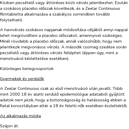
Közben pecsételő vagy áttöréses közti vérzés jelentkezhet. Ezután
a szokásos placebo időszak következik, és a Zeelar Continuous
filmtabletta alkalmazása a szabályos sorrendben tovább
folytatható.
A havivérzés szokásos napjainak módosítása céljából annyi nappal
lehet megrövidíteni a placebo időszakot, amennyivel szükséges.
Minél rövidebb a placebo időszak, annál valószínűbb, hogy nem
jelentkezik megvonásos vérzés. A második csomag szedése során
pecsételő vagy áttöréses vérzés felléphet (éppen úgy, mint a
menstruáció késleltetése esetében).
Különleges betegcsoportok
Gyermekek és serdülők
A Zeelar Continuous csak az első menstruáció után javallt. Több
mint 2000 18 év alatti serdülő epidemiológiai adataiból gyűjtött
adatok nem jelzik, hogy a biztonságosság és hatásosság ebben a
fiatal korosztályban eltér a 18 év feletti nők esetében észleltektől.
Az alkalmazás módja
Szájon át.