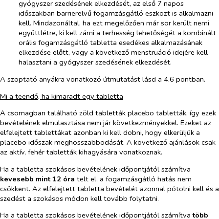
gyógyszer
szedésének elkezdését, az első 7 napos
időszakban barrierelvű fogamzásgátló eszközt is alkalmazni
kell. Mindazonáltal, ha ezt megelőzően már sor került nemi
együttlétre, ki kell zárni a terhesség lehetőségét a kombinált
orális fogamzásgátló tabletta esedékes alkalmazásának
elkezdése előtt, vagy a következő menstruáció idejére kell
halasztani a gyógyszer
szedésének elkezdését.
A szoptató anyákra vonatkozó útmutatást lásd a 4.6 pontban.
Mi a teendő, ha kimaradt egy tabletta
A csomagban található zöld tabletták placebo tabletták, így ezek
bevételének elmulasztása nem jár következményekkel. Ezeket az
elfelejtett tablettákat azonban ki kell dobni, hogy elkerüljük a
placebo időszak meghosszabbodását. A következő ajánlások csak
az aktív, fehér tabletták kihagyására vonatkoznak.
Ha a tabletta szokásos bevételének időpontjától számítva
kevesebb mint 12 óra
telt el, a fogamzásgátló hatás nem
csökkent. Az elfelejtett tabletta bevételét azonnal pótolni kell és a
szedést a szokásos módon kell tovább folytatni.
Ha a tabletta szokásos bevételének időpontjától számítva
több