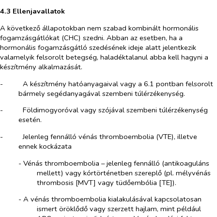
4.3 Ellenjavallatok
A következő állapotokban nem szabad kombinált hormonális
fogamzásgátlókat (CHC) szedni. Abban az esetben, ha a
hormonális fogamzásgátló szedésének ideje alatt jelentkezik
valamelyik felsorolt betegség, haladéktalanul abba kell hagyni a
készítmény alkalmazását.
-​
A készítmény hatóanyagaival vagy a 6.1 pontban felsorolt
bármely segédanyagával szembeni túlérzékenység.
-​
Földimogyoróval vagy szójával szembeni túlérzékenység
esetén.
-​
Jelenleg fennálló vénás thromboembolia (VTE), illetve
ennek kockázata
-​
Vénás thromboembolia – jelenleg fennálló (antikoaguláns
mellett) vagy kórtörténetben szereplő (pl. mélyvénás
thrombosis [MVT] vagy tüdőembólia [TE]).
-​
A vénás thromboembolia kialakulásával kapcsolatosan
ismert öröklődő vagy szerzett hajlam, mint például