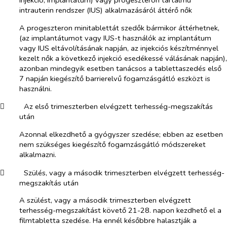
intrauterin rendszer (IUS) alkalmazásáról áttérő nők
A progeszteron minitablettát szedők bármikor áttérhetnek,
(az implantátumot vagy IUS-t használók az implantátum
vagy IUS eltávolításának napján, az injekciós készítménnyel
kezelt nők a következő injekció esedékessé válásának napján),
azonban mindegyik esetben tanácsos a tablettaszedés első
7 napján kiegészítő barrierelvű fogamzásgátló eszközt is
használni.
​
Az első trimeszterben elvégzett terhesség-megszakítás
után
Azonnal elkezdhető a gyógyszer szedése; ebben az esetben
nem szükséges kiegészítő fogamzásgátló módszereket
alkalmazni.
​
Szülés, vagy a második trimeszterben elvégzett terhesség-
megszakítás után
A szülést, vagy a második trimeszterben elvégzett
terhesség-megszakítást követő 21-28. napon kezdhető el a
filmtabletta szedése. Ha ennél későbbre halasztják a