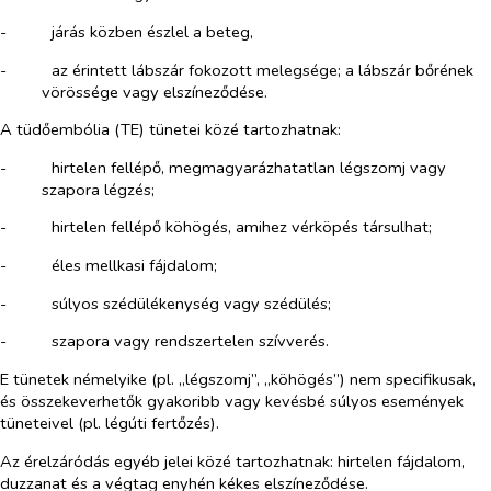
-​
járás közben észlel a beteg,
-​
az érintett lábszár fokozott melegsége; a lábszár bőrének
vörössége vagy elszíneződése.
A tüdőembólia (TE) tünetei közé tartozhatnak:
-​
hirtelen fellépő, megmagyarázhatatlan légszomj vagy
szapora légzés;
-​
hirtelen fellépő köhögés, amihez vérköpés társulhat;
-​
éles mellkasi fájdalom;
-​
súlyos szédülékenység vagy szédülés;
-​
szapora vagy rendszertelen szívverés.
E tünetek némelyike (pl. „légszomj”, „köhögés”) nem specifikusak,
és összekeverhetők gyakoribb vagy kevésbé súlyos események
tüneteivel (pl. légúti fertőzés).
Az érelzáródás egyéb jelei közé tartozhatnak: hirtelen fájdalom,
duzzanat és a végtag enyhén kékes elszíneződése.