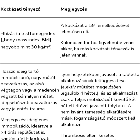
Kockázati tényező
Megjegyzés
A kockázat a BMI emelkedésével
jelentősen nő.
Elhízás (a testtömegindex
[„body mass index, BMI]
Különösen fontos figyelembe venni
2
nagyobb mint 30 kg/m
)
akkor, ha más kockázati tényezők is
jelen vannak.
Hosszú ideig tartó
Ilyen helyzetekben javasolt a tabletta
immobilizáció, nagy műtéti
alkalmazásának felfüggesztése
beavatkozás, az alsó
(elektív műtétet megelőzően
végtagon vagy a medencén
legalább 4 héttel), és az alkalmazást
végzett bármilyen műtét,
csak a teljes mobilizációt követő két
idegsebészeti beavatkozás
hét elteltével javasolt folytatni. A
vagy jelentős trauma
nem kívánt terhesség elkerülésére
másik fogamzásgátló módszert kell
Megjegyzés: ideiglenes
alkalmazni.
immobilizáció, ideértve a
>4 órás repülőutat is,
Thrombosis elleni kezelés
szintén a VTE kockázati