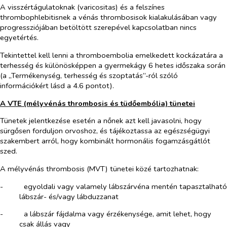
A visszértágulatoknak (varicositas) és a felszínes
thrombophlebitisnek a vénás thrombosisok kialakulásában vagy
progressziójában betöltött szerepével kapcsolatban nincs
egyetértés.
Tekintettel kell lenni a thromboembolia emelkedett kockázatára a
terhesség és különösképpen a gyermekágy 6 hetes időszaka során
(a „Termékenység, terhesség és szoptatás”-ról szóló
információkért lásd a 4.6 pontot).
A VTE (mélyvénás thrombosis és tüdőembólia) tünetei
Tünetek jelentkezése esetén a nőnek azt kell javasolni, hogy
sürgősen forduljon orvoshoz, és tájékoztassa az egészségügyi
szakembert arról, hogy kombinált hormonális fogamzásgátlót
szed.
A mélyvénás thrombosis (MVT) tünetei közé tartozhatnak:
-​
egyoldali vagy valamely lábszárvéna mentén tapasztalható
lábszár- és/vagy lábduzzanat
-​
a lábszár fájdalma vagy érzékenysége, amit lehet, hogy
csak állás vagy