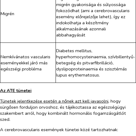
migrén gyakorisága és súlyossága
fokozódhat (ami a cerebrovascularis
Migrén
esemény előrejelzője lehet), így ez
indokolhatja a készítmény
alkalmazásának azonnali
abbahagyását
Diabetes mellitus,
Nemkívánatos vascularis
hyperhomocysteinaemia, szívbillentyű-
eseményekkel járó más
betegség és pitvarfibrilláció,
egészségi probléma
dyslipoproteinaemia és szisztémás
lupus erythematosus.
Az ATE tünetei
Tünetek jelentkezése esetén a nőnek azt kell javasolni
, hogy
sürgősen forduljon orvoshoz, és tájékoztassa az egészségügyi
szakembert arról, hogy kombinált hormonális fogamzásgátlót
szed.
A cerebrovascularis események tünetei közé tartozhatnak: