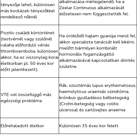
alkalmazása mérlegelendő, ha a
tényezője lehet, különösen
Zeelar Continuous alkalmazását
más kockázati tényezőkkel
előzetesen nem függesztették fel.
rendelkező nőknél
Pozitív családi kórtörténet
Ha öröklődő hajlam gyanúja merül fel,
(testvérnél vagy szülőnél
akkor specialista tanácsát kell kikérni,
valaha előforduló vénás
mielőtt bármilyen kombinált
thromboembolia, különösen
hormonális fogamzásgátló
akkor, ha ez viszonylag korai
alkalmazásával kapcsolatban döntés
életkorban pl. 50 éves kor
születne.
előtt jelentkezett).
Rák, szisztémás lupus erythematosus,
haemolyticus uraemiás szindróma,
VTE-vel összefüggő más
krónikus gyulladásos bélbetegség
egészségi probléma
(Crohn‑betegség vagy colitis
ulcerosa) és sarlósejtes anaemia
Előrehaladott életkor
Különösen 35 éves kor felett