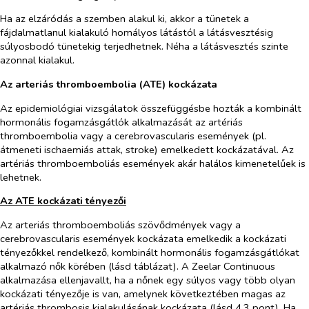
Ha az elzáródás a szemben alakul ki, akkor a tünetek a
fájdalmatlanul kialakuló homályos látástól a látásvesztésig
súlyosbodó tünetekig terjedhetnek. Néha a látásvesztés szinte
azonnal kialakul.
Az arteriás thromboembolia (ATE) kockázata
Az epidemiológiai vizsgálatok összefüggésbe hozták a kombinált
hormonális fogamzásgátlók alkalmazását az artériás
thromboembolia vagy a cerebrovascularis események (pl.
átmeneti ischaemiás attak, stroke) emelkedett kockázatával. Az
artériás thromboemboliás események akár halálos kimenetelűek is
lehetnek.
Az ATE kockázati tényezői
Az arteriás thromboemboliás szövődmények vagy a
cerebrovascularis események kockázata emelkedik a kockázati
tényezőkkel rendelkező, kombinált hormonális fogamzásgátlókat
alkalmazó nők körében (lásd táblázat). A Zeelar Continuous
alkalmazása ellenjavallt, ha a nőnek egy súlyos vagy több olyan
kockázati tényezője is van, amelynek következtében magas az
artériás thrombosis kialakulásának kockázata (lásd 4.3 pont). Ha