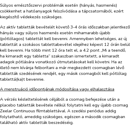
Súlyos emésztőszervi problémák esetén (hányás, hasmenés)
csökkenhet a hatóanyagok felszívódása a tápcsatornából, ezért
kiegészítő védekezés szükséges.
Az aktív tabletták bevételét követő 3‑4 órás időszakban jelentkező
hányás vagy súlyos hasmenés esetén mihamarabb újabb
(pótlólagos) tablettát kell bevenni. Amennyiben lehetséges, az új
tablettát a szokásos tablettabevétel idejéhez képest 12 órán belül
kell bevenni. Ha több mint 12 óra telt el, a 4.2 pont „Mi a teendő,
ha kimaradt egy tabletta
”
szakaszban ismertetett, a kimaradt
adagok pótlására vonatkozó útmutatásokat kell követni. Ha az
illető nem kívánja felborítani a már megkezdett csomagban lévő
tabletták szedésének rendjét, egy másik csomagból kell pótlólag
tablettá(ka)t bevennie.
A menstruáció időpontjának módosítása vagy elhalasztása
A vérzés késleltetésének céljából a csomag befejezése után a
placebo tabletták bevétele nélkül folytatni kell egy újabb csomag
Zeelar Continuous filmtablettával. A szedési periódus addig
folytatható, ameddig szükséges, egészen a második csomagban
található aktív tabletták beszedéséig.