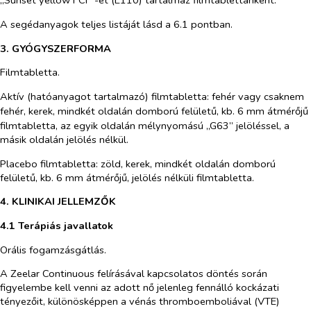
„Sunset yellow FCF”-et (E110) tartalmaz filmtablettánként.
A segédanyagok teljes listáját lásd a 6.1 pontban.
3. GYÓGYSZERFORMA
Filmtabletta.
Aktív (hatóanyagot tartalmazó) filmtabletta: fehér vagy csaknem
fehér, kerek, mindkét oldalán domború felületű,
kb. 6 mm átmérőjű
filmtabletta, az egyik oldalán mélynyomású „G63” jelöléssel, a
másik oldalán jelölés nélkül.
Placebo filmtabletta: zöld, kerek, mindkét oldalán domború
felületű, kb. 6 mm átmérőjű, jelölés nélküli filmtabletta.
4. KLINIKAI JELLEMZŐK
4.1 Terápiás javallatok
Orális fogamzásgátlás.
A Zeelar Continuous felírásával kapcsolatos döntés során
figyelembe kell venni az adott nő jelenleg fennálló kockázati
tényezőit, különösképpen a vénás thromboemboliával (VTE)