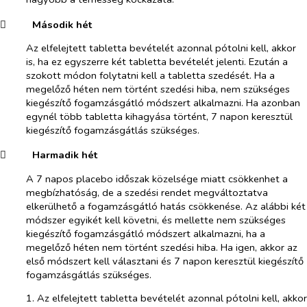
​
Második hét
Az elfelejtett tabletta bevételét azonnal pótolni kell, akkor
is, ha ez egyszerre két tabletta bevételét jelenti. Ezután a
szokott módon folytatni kell a tabletta szedését. Ha a
megelőző héten nem történt szedési hiba, nem szükséges
kiegészítő fogamzásgátló módszert alkalmazni. Ha azonban
egynél több tabletta kihagyása történt, 7 napon keresztül
kiegészítő fogamzásgátlás szükséges.
​
Harmadik hét
A 7 napos placebo időszak közelsége miatt csökkenhet a
megbízhatóság, de a szedési rendet megváltoztatva
elkerülhető a fogamzásgátló hatás csökkenése. Az alábbi két
módszer egyikét kell követni, és mellette nem szükséges
kiegészítő fogamzásgátló módszert alkalmazni, ha a
megelőző héten nem történt szedési hiba. Ha igen, akkor az
első módszert kell választani és 7 napon keresztül kiegészítő
fogamzásgátlás szükséges.
1. Az elfelejtett tabletta bevételét azonnal pótolni kell, akkor