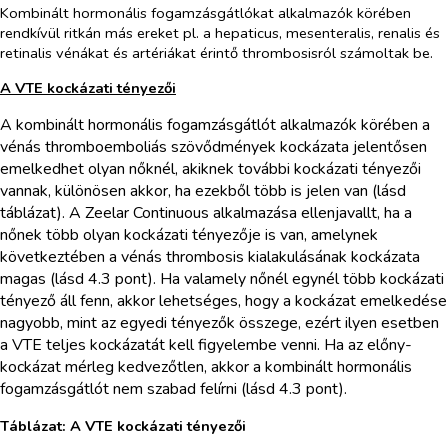
Kombinált hormonális fogamzásgátlókat alkalmazók körében
rendkívül ritkán más ereket pl. a hepaticus, mesenteralis, renalis és
retinalis vénákat és artériákat érintő thrombosisról számoltak be.
A VTE kockázati tényezői
A kombinált hormonális fogamzásgátlót alkalmazók körében a
vénás thromboemboliás szövődmények kockázata jelentősen
emelkedhet olyan nőknél, akiknek további kockázati tényezői
vannak, különösen akkor, ha ezekből több is jelen van (lásd
táblázat). A Zeelar Continuous alkalmazása ellenjavallt, ha a
nőnek több olyan kockázati tényezője is van, amelynek
következtében a vénás thrombosis kialakulásának kockázata
magas (lásd 4.3 pont). Ha valamely nőnél egynél több kockázati
tényező áll fenn, akkor lehetséges, hogy a kockázat emelkedése
nagyobb, mint az egyedi tényezők összege, ezért ilyen esetben
a VTE teljes kockázatát kell figyelembe venni. Ha az előny-
kockázat mérleg kedvezőtlen, akkor a kombinált hormonális
fogamzásgátlót nem szabad felírni (lásd 4.3 pont).
Táblázat: A VTE kockázati tényezői