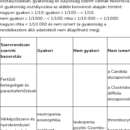
osztályozásban, gyakoriság és súlyosság szerint vannak felsorolva.
A gyakoriság osztályozása az alábbi konvenció alapján történt:
nagyon gyakori ≥ 1/10; gyakori ≥ 1/100
–
< 1/10;
nem gyakori ≥ 1/1000
–
<
1/100; ritka ≥ 1/10 000
–
< 1/1000;
nagyon ritka < 1/10 000 és
nem ismert (a gyakoriság a
rendelkezésre álló adatokból nem állapítható meg).
Szervrendszer
szerinti
Gyakori
Nem gyakori
Nem ismer
besorolás
a
Candida
elszaporod
Fertőző
betegségek és
a
Clostridi
parazitafertőzések
difficile
elszaporod
neutropenia,
Vérképzőszervi és
eosinophilia,
thrombocyt
leukopenia,
nyirokrendszeri
pozitív Coombs-
csökkent
haemolytic