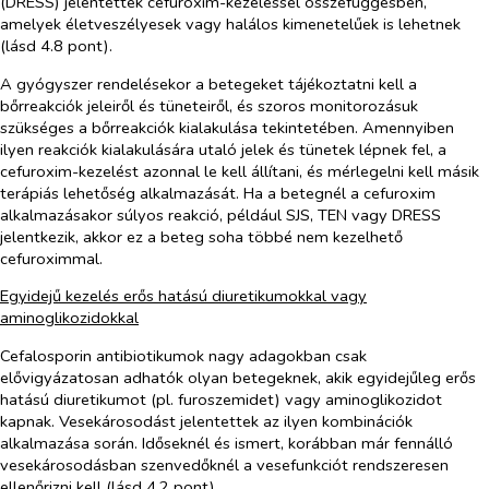
(DRESS) jelentettek cefuroxim-kezeléssel összefüggésben,
amelyek életveszélyesek vagy halálos kimenetelűek is lehetnek
(lásd 4.8 pont).
A gyógyszer rendelésekor a betegeket tájékoztatni kell a
bőrreakciók jeleiről és tüneteiről, és szoros monitorozásuk
szükséges a bőrreakciók kialakulása tekintetében. Amennyiben
ilyen reakciók kialakulására utaló jelek és tünetek lépnek fel, a
cefuroxim-kezelést azonnal le kell állítani, és mérlegelni kell másik
terápiás lehetőség alkalmazását. Ha a betegnél a cefuroxim
alkalmazásakor súlyos reakció, például SJS, TEN vagy DRESS
jelentkezik, akkor ez a beteg soha többé nem kezelhető
cefuroximmal.
Egyidejű kezelés erős hatású diuretikumokkal vagy
aminoglikozidokkal
Cefalosporin antibiotikumok nagy adagokban csak
elővigyázatosan adhatók olyan betegeknek, akik egyidejűleg erős
hatású diuretikumot (pl. furoszemidet) vagy aminoglikozidot
kapnak. Vesekárosodást jelentettek az ilyen kombinációk
alkalmazása során. Időseknél és ismert, korábban már fennálló
vesekárosodásban szenvedőknél a vesefunkciót rendszeresen
ellenőrizni kell (lásd 4.2 pont).