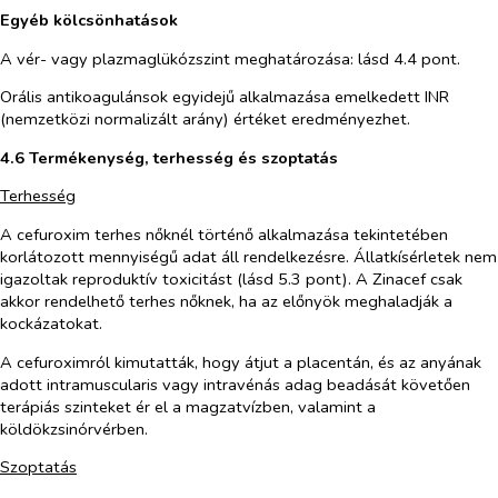
Egyéb kölcsönhatások
A vér- vagy plazmaglükózszint meghatározása: lásd 4.4 pont.
Orális antikoagulánsok egyidejű alkalmazása emelkedett INR
(nemzetközi normalizált arány) értéket eredményezhet.
4.6 Termékenység, terhesség és szoptatás
Terhesség
A cefuroxim terhes nőknél történő alkalmazása tekintetében
korlátozott mennyiségű adat áll rendelkezésre. Állatkísérletek nem
igazoltak reproduktív toxicitást (lásd 5.3 pont). A Zinacef csak
akkor rendelhető terhes nőknek, ha az előnyök meghaladják a
kockázatokat.
A cefuroximról kimutatták, hogy átjut a placentán, és az anyának
adott intramuscularis vagy intravénás adag beadását követően
terápiás szinteket ér el a magzatvízben, valamint a
köldökzsinórvérben.
Szoptatás