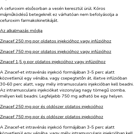
A cefuroxim elsősorban a vesén keresztül ürül. Kóros
májműködésű betegeknél ez várhatóan nem befolyásolja a
cefuroxim farmakokinetikáját.
Az alkalmazás módja
Zinacef 250 mg por oldatos injekcióhoz vagy infúzióhoz
Zinacef 750 mg por oldatos injekcióhoz vagy infúzióhoz
Zinacef 1,5 g por oldatos injekcióhoz vagy infúzióhoz
A Zinacef‑et intravénás injekció formájában 3‑5 perc alatt
közvetlenül egy vénába, vagy csepegtetőn át, illetve infúzióban
30‑60 perc alatt, vagy mély intramuscularis injekcióban kell beadni.
Az intramuscularis injekciókat viszonylag nagy tömegű izomba,
mélyen kell beadni. Legfeljebb 750 mg adható be egy helyen.
Zinacef 250 mg por és oldószer oldatos injekcióhoz
Zinacef 750 mg por és oldószer oldatos injekcióhoz
A Zinacef‑et intravénás injekció formájában 3‑5 perc alatt
közvetlenül egy vénába, vagy mély intramuscularis injekcióban kell