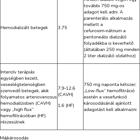
további 750 mg‑os
adagot kell adni. A
parenterális alkalmazás
mellett a
Hemodializált betegek
3,75
cefuroxim‑nátrium a
peritoneális dializáló
folyadékba is keverhető
(általában 250 mg minden
2 liter dializáló oldathoz)
Intenzív terápiás
egységben kezelt,
veseelégtelenségben
750 mg naponta kétszer;
7,9‑12,6
szenvedő betegek, akik
„Low-flux” hemofiltráció
(CAVH)
folyamatos arteriovenosus
esetén a vesefunkció
hemodialízisben (CAVH)
károsodásánál ajánlott
1,6 (HF)
vagy „high flux”
adagolást kell alkalmazni
hemofiltrációban (HF)
részesülnek
Májkárosodás