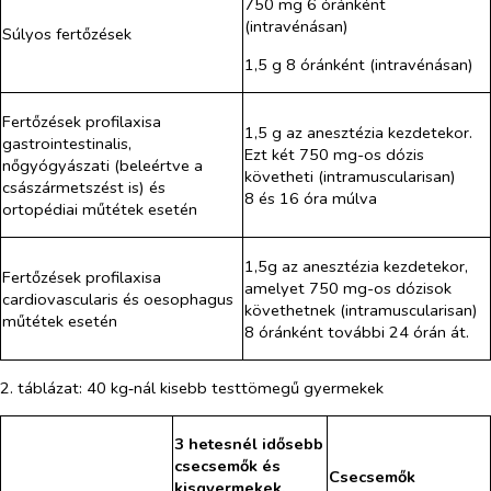
750 mg 6 óránként
(intravénásan)
Súlyos fertőzések
1,5 g 8 óránként (intravénásan)
Fertőzések profilaxisa
1,5 g az anesztézia kezdetekor.
gastrointestinalis,
Ezt két 750 mg-os dózis
nőgyógyászati (beleértve a
követheti (intramuscularisan)
császármetszést is) és
8 és 16 óra múlva
ortopédiai műtétek esetén
1,5g az anesztézia kezdetekor,
Fertőzések profilaxisa
amelyet 750 mg-os dózisok
cardiovascularis és oesophagus
követhetnek (intramuscularisan)
műtétek esetén
8 óránként további 24 órán át.
2. táblázat: 40 kg‑nál kisebb testtömegű gyermekek
3 hetesnél idősebb
csecsemők és
Csecsemők
kisgyermekek,