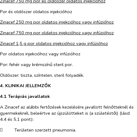
Zinacef 750 mg por és oldószer oldatos injekcióhoz
Por és oldószer oldatos injekcióhoz
Zinacef 250 mg por oldatos injekcióhoz vagy infúzióhoz
Zinacef 750 mg por oldatos injekcióhoz vagy infúzióhoz
Zinacef 1,5 g por oldatos injekcióhoz vagy infúzióhoz
Por oldatos injekcióhoz vagy infúzióhoz
Por: fehér vagy krémszínű steril por.
Oldószer: tiszta, színtelen, steril folyadék.
4. KLINIKAI JELLEMZŐK
4.1 Terápiás javallatok
A Zinacef az alábbi fertőzések kezelésére javallott felnőtteknél és
gyermekeknél, beleértve az újszülötteket is (a születéstől) (lásd
4.4 és 5.1 pont):
​
Területen szerzett pneumonia.