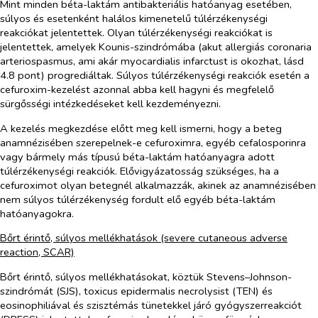
Mint minden béta-laktám antibakteriális hatóanyag esetében,
súlyos és esetenként halálos kimenetelű túlérzékenységi
reakciókat jelentettek. Olyan túlérzékenységi reakciókat is
jelentettek, amelyek Kounis-szindrómába (akut allergiás coronaria
arteriospasmus, ami akár myocardialis infarctust is okozhat, lásd
4.8 pont) progrediáltak. Súlyos túlérzékenységi reakciók esetén a
cefuroxim-kezelést azonnal abba kell hagyni és megfelelő
sürgősségi intézkedéseket kell kezdeményezni.
A kezelés megkezdése előtt meg kell ismerni, hogy a beteg
anamnézisében szerepelnek-e cefuroximra, egyéb cefalosporinra
vagy bármely más típusú béta-laktám hatóanyagra adott
túlérzékenységi reakciók. Elővigyázatosság szükséges, ha a
cefuroximot olyan betegnél alkalmazzák, akinek az anamnézisében
nem súlyos túlérzékenység fordult elő egyéb béta-laktám
hatóanyagokra.
Bőrt érintő, súlyos mellékhatások (severe cutaneous adverse
reaction, SCAR)
Bőrt érintő, súlyos mellékhatásokat, köztük Stevens–Johnson-
szindrómát (SJS), toxicus epidermalis necrolysist (TEN) és
eosinophiliával és szisztémás tünetekkel járó gyógyszerreakciót