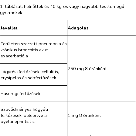
1. táblázat: Felnőttek és 40 kg‑os vagy nagyobb testtömegű
gyermekek
Javallat
Adagolás
Területen szerzett pneumonia és
krónikus bronchitis akut
exacerbatiója
750 mg 8 óránként
Lágyrészfertőzések: cellulitis,
erysipelas és sebfertőzések
Hasüregi fertőzések
Szövődményes húgyúti
fertőzések, beleértve a
1,5 g 8 óránként
pyelonephritist is