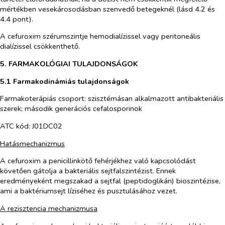
mértékben vesekárosodásban szenvedő betegeknél (lásd 4.2 és
4.4 pont).
A cefuroxim szérumszintje hemodialízissel vagy peritoneális
dialízissel csökkenthető.
5. FARMAKOLÓGIAI TULAJDONSÁGOK
5.1 Farmakodinámiás tulajdonságok
Farmakoterápiás csoport: szisztémásan alkalmazott antibakteriális
szerek; második generációs cefalosporinok
ATC kód: J01DC02
Hatásmechanizmus
A cefuroxim a penicillinkötő fehérjékhez való kapcsolódást
követően gátolja a bakteriális sejtfalszintézist. Ennek
eredményeként megszakad a sejtfal (peptidoglikán) bioszintézise,
ami a baktériumsejt líziséhez és pusztulásához vezet.
A rezisztencia mechanizmusa