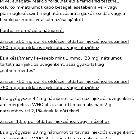
Mivel álnegatív reakció fordulhat elő a ferricianid tesztnél,
cefuroxim‑nátriumot kapó betegek esetében a vér- vagy
plazmaglükózszint meghatározására a glükóz‑oxidáz vagy a
hexokináz módszer alkalmazása ajánlott.
Fontos információ a nátriumról
Zinacef 250 mg por és oldószer oldatos injekcióhoz és Zinacef
250 mg por oldatos injekcióhoz vagy infúzióhoz
Ez a készítmény kevesebb mint 1 mmol (23 mg) nátriumot
tartalmaz injekciós üvegenként, azaz gyakorlatilag
„nátriummentes”.
Zinacef 750 mg por és oldószer oldatos injekcióhoz és Zinacef
750 mg por oldatos injekcióhoz vagy infúzióhoz
Ez a gyógyszer 42 mg nátriumot tartalmaz injekciós üvegenként,
ami megfelel a WHO által ajánlott maximális napi 2 g
nátriumbevitel 2,1%‑ának felnőtteknél.
Zinacef 1,5 g por oldatos injekcióhoz vagy infúzióhoz
Ez a gyógyszer 83 mg nátriumot tartalmaz injekciós üvegenként,
ami megfelel a WHO által ajánlott maximális napi 2 g