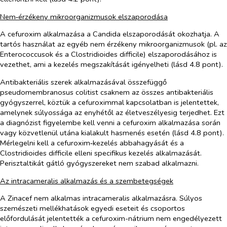
Nem‑érzékeny mikroorganizmusok elszaporodása
A cefuroxim alkalmazása a
Candida
elszaporodását okozhatja. A
tartós használat az egyéb nem érzékeny mikroorganizmusok (pl. az
Enterococcus
ok és a
Clostridioides difficile
) elszaporodásához is
vezethet, ami a kezelés megszakítását igényelheti (lásd 4.8 pont).
Antibakteriális szerek alkalmazásával összefüggő
pseudomembranosus colitist csaknem az összes antibakteriális
gyógyszerrel, köztük a cefuroximmal kapcsolatban is jelentettek,
amelynek súlyossága az enyhétől az életveszélyesig terjedhet. Ezt
a diagnózist figyelembe kell venni a cefuroxim alkalmazása során
vagy közvetlenül utána kialakult hasmenés esetén (lásd 4.8 pont).
Mérlegelni kell a cefuroxim‑kezelés abbahagyását és a
Clostridioides difficile
elleni specifikus kezelés alkalmazását.
Perisztaltikát gátló gyógyszereket nem szabad alkalmazni.
Az intracameralis alkalmazás és a szembetegségek
A Zinacef nem alkalmas intracameralis alkalmazásra. Súlyos
szemészeti mellékhatások egyedi eseteit és csoportos
előfordulását jelentették a cefuroxim-nátrium nem engedélyezett