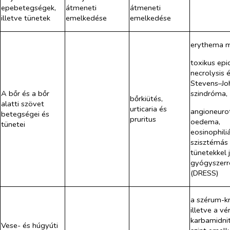
epebetegségek,
átmeneti
átmeneti
illetve tünetek
emelkedése
emelkedése
erythema m
toxikus epi
necrolysis 
Stevens–Jo
szindróma,
A bőr és a bőr
bőrkiütés,
alatti szövet
urticaria és
angioneuro
betegségei és
pruritus
oedema,
tünetei
eosinophili
szisztémás
tünetekkel 
gyógyszerr
(DRESS)
a szérum-kr
illetve a vé
karbamidni
Vese- és húgyúti