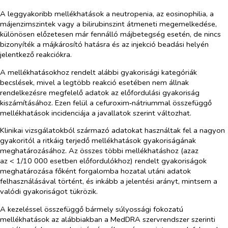
A leggyakoribb mellékhatások a neutropenia, az eosinophilia, a
májenzimszintek vagy a bilirubinszint átmeneti megemelkedése,
különösen előzetesen már fennálló májbetegség esetén, de nincs
bizonyíték a májkárosító hatásra és az injekció beadási helyén
jelentkező reakciókra.
A mellékhatásokhoz rendelt alábbi gyakorisági kategóriák
becslések, mivel a legtöbb reakció esetében nem állnak
rendelkezésre megfelelő adatok az előfordulási gyakoriság
kiszámításához. Ezen felül a cefuroxim‑nátriummal összefüggő
mellékhatások incidenciája a javallatok szerint változhat.
Klinikai vizsgálatokból származó adatokat használtak fel a nagyon
gyakoritól a ritkáig terjedő mellékhatások gyakoriságának
meghatározásához. Az összes többi mellékhatáshoz (azaz
az
<
1/10 000 esetben előfordulókhoz) rendelt gyakoriságok
meghatározása főként forgalomba hozatal utáni adatok
felhasználásával történt, és inkább a jelentési arányt, mintsem a
valódi gyakoriságot tükrözik.
A kezeléssel összefüggő bármely súlyossági fokozatú
mellékhatások az alábbiakban a MedDRA szervrendszer szerinti