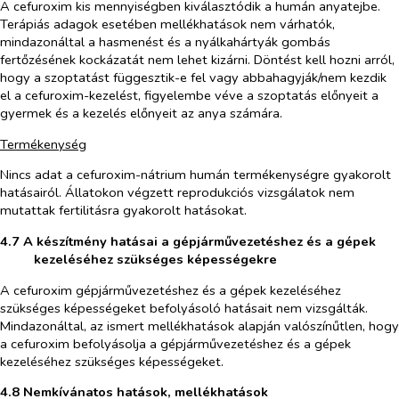
A cefuroxim kis mennyiségben kiválasztódik a humán anyatejbe.
Terápiás adagok esetében mellékhatások nem várhatók,
mindazonáltal a hasmenést és a nyálkahártyák gombás
fertőzésének kockázatát nem lehet kizárni. Döntést kell hozni arról,
hogy a szoptatást függesztik-e fel vagy abbahagyják/nem kezdik
el a cefuroxim-kezelést, figyelembe véve a szoptatás előnyeit a
gyermek és a kezelés előnyeit az anya számára.
Termékenység
Nincs adat a cefuroxim-nátrium humán termékenységre gyakorolt
hatásairól. Állatokon végzett reprodukciós vizsgálatok nem
mutattak fertilitásra gyakorolt hatásokat.
4.7 A készítmény hatásai a gépjárművezetéshez és a gépek
kezeléséhez szükséges képességekre
A cefuroxim gépjárművezetéshez és a gépek kezeléséhez
szükséges képességeket befolyásoló hatásait nem vizsgálták.
Mindazonáltal, az ismert mellékhatások alapján valószínűtlen, hogy
a cefuroxim befolyásolja a gépjárművezetéshez és a gépek
kezeléséhez szükséges képességeket.
4.8 Nemkívánatos hatások, mellékhatások