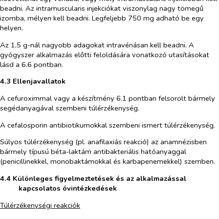
beadni. Az intramuscularis injekciókat viszonylag nagy tömegű
izomba, mélyen kell beadni. Legfeljebb 750 mg adható be egy
helyen.
Az 1,5 g-nál nagyobb adagokat intravénásan kell beadni. A
gyógyszer alkalmazás előtti feloldására vonatkozó utasításokat
lásd a 6.6 pontban.
4.3 Ellenjavallatok
A cefuroximmal vagy a készítmény 6.1 pontban felsorolt bármely
segédanyagával szembeni túlérzékenység.
A cefalosporin antibiotikumokkal szembeni ismert túlérzékenység.
Súlyos túlérzékenység (pl. anafilaxiás reakció) az anamnézisben
bármely típusú béta-laktám antibakteriális hatóanyaggal
(penicillinekkel, monobaktámokkal és karbapenemekkel) szemben.
4.4 Különleges figyelmeztetések és az alkalmazással
kapcsolatos óvintézkedések
Túlérzékenységi reakciók