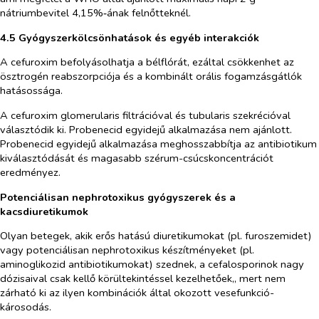
nátriumbevitel 4,15%‑ának felnőtteknél.
4.5 Gyógyszerkölcsönhatások és egyéb interakciók
A cefuroxim befolyásolhatja a bélflórát, ezáltal csökkenhet az
ösztrogén reabszorpciója és a kombinált orális fogamzásgátlók
hatásossága.
A cefuroxim glomerularis filtrációval és tubularis szekrécióval
választódik ki. Probenecid egyidejű alkalmazása nem ajánlott.
Probenecid egyidejű alkalmazása meghosszabbítja az antibiotikum
kiválasztódását és magasabb szérum-csúcskoncentrációt
eredményez.
Potenciálisan nephrotoxikus gyógyszerek és a
kacsdiuretikumok
Olyan betegek, akik erős hatású diuretikumokat (pl. furoszemidet)
vagy potenciálisan nephrotoxikus készítményeket (pl.
aminoglikozid antibiotikumokat) szednek, a cefalosporinok nagy
dózisaival csak kellő körültekintéssel kezelhetőek,, mert nem
zárható ki az ilyen kombinációk által okozott vesefunkció-
károsodás.