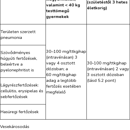
(születéstől 3 hetes
valamint < 40 kg
életkorig)
testtömegű
gyermekek
Területen szerzett
pneumonia
30–100 mg/ttkg/nap
Szövődményes
(intravénásan) 3
húgyúti fertőzések,
vagy 4 osztott
30‑100 mg/ttkg/nap
beleértve a
dózisban; a
(intravénásan) 2 vagy
pyelonephritist is
60 mg/ttkg/nap
3 osztott dózisban
adag a legtöbb
(lásd 5.2 pont)
Lágyrészfertőzések:
fertőzés esetében
cellulitis, erysipelas és
megfelelő
sebfertőzések
Hasüregi fertőzések
Vesekárosodás