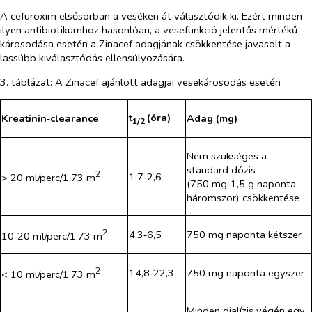
A cefuroxim elsősorban a veséken át választódik ki. Ezért minden
ilyen antibiotikumhoz hasonlóan, a vesefunkció jelentős mértékű
károsodása esetén a Zinacef adagjának csökkentése javasolt a
lassúbb kiválasztódás ellensúlyozására.
3. táblázat: A Zinacef ajánlott adagjai vesekárosodás esetén
t
(óra)
Kreatinin‑clearance
Adag (mg)
1/2
Nem szükséges a
standard dózis
2
1,7‑2,6
> 20 ml/perc/1,73 m
(750 mg‑1,5 g naponta
háromszor) csökkentése
2
4,3‑6,5
750 mg naponta kétszer
10‑20 ml/perc/1,73 m
2
14,8‑22,3
750 mg naponta egyszer
< 10 ml/perc/1,73 m
Minden dialízis végén egy