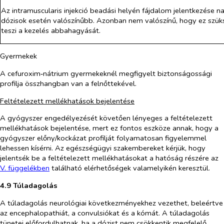
Az intramuscularis injekció beadási helyén fájdalom jelentkezése 
dózisok esetén valószínűbb. Azonban nem valószínű, hogy ez szü
teszi a kezelés abbahagyását.
Gyermekek
A cefuroxim‑nátrium gyermekeknél megfigyelt biztonságossági
profilja összhangban van a felnőttekével.
Feltételezett mellékhatások bejelentése
A gyógyszer engedélyezését követően lényeges a feltételezett
mellékhatások bejelentése, mert ez fontos eszköze annak, hogy a
gyógyszer előny/kockázat profilját folyamatosan figyelemmel
lehessen kísérni. Az egészségügyi szakembereket kérjük, hogy
jelentsék be a feltételezett mellékhatásokat a hatóság részére az
V. függelékben
található elérhetőségek valamelyikén keresztül.
4.9 Túladagolás
A túladagolás neurológiai következményekhez vezethet, beleértve
az encephalopathiát, a convulsiókat és a kómát. A túladagolás
tünetei előfordulhatnak, ha a dózist nem csökkentik megfelelő