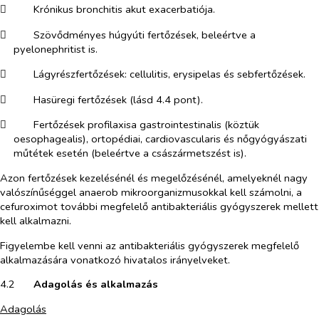
​
Krónikus bronchitis akut exacerbatiója.
​
Szövődményes húgyúti fertőzések, beleértve a
pyelonephritist is.
​
Lágyrészfertőzések: cellulitis, erysipelas és sebfertőzések.
​
Hasüregi fertőzések (lásd 4.4 pont).
​
Fertőzések profilaxisa gastrointestinalis (köztük
oesophagealis), ortopédiai, cardiovascularis és nőgyógyászati
műtétek esetén (beleértve a császármetszést is).
Azon fertőzések kezelésénél és megelőzésénél, amelyeknél nagy
valószínűséggel anaerob mikroorganizmusokkal kell számolni, a
cefuroximot további megfelelő antibakteriális gyógyszerek mellett
kell alkalmazni.
Figyelembe kell venni az antibakteriális gyógyszerek megfelelő
alkalmazására vonatkozó hivatalos irányelveket.
4.2​
Adagolás és alkalmazás
Adagolás