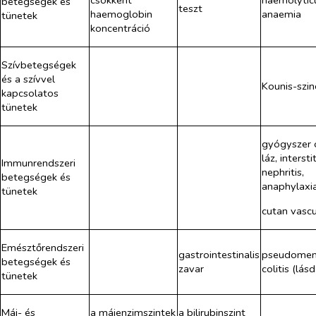
betegségek és
teszt
haemoglobin
anaemia
tünetek
koncentráció
Szívbetegségek
és a szívvel
Kounis-szi
kapcsolatos
tünetek
gyógyszer 
láz, interstit
Immunrendszeri
nephritis,
betegségek és
anaphylaxia
tünetek
cutan vascul
Emésztőrendszeri
gastrointestinalis
pseudomem
betegségek és
zavar
colitis (lás
tünetek
Máj- és
a májenzimszintek
a bilirubinszint