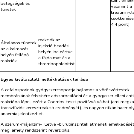
szint emelk
betegségek és
valamint a
tünetek
kreatinin‑c
csökkenése
4.4 pont)
reakciók az
Általános tünetek,
injekció beadási
az alkalmazás
helyén, beleértve
helyén fellépő
a fájdalmat és a
reakciók
thrombophlebitist
Egyes kiválasztott mellékhatások leírása
A cefalosporinok gyógyszercsoportja hajlamos a vörösvértestek
membránjának felszínére adszorbeálódni és a gyógyszer elleni anti
reakcióba lépni, ezért a Coombs-teszt pozitívvá válhat (ami megza
transzfúziós keresztreakció eredményét), és nagyon ritkán haemoly
anaemia jelentkezhet.
A szérum-májenzim-, illetve -bilirubinszintek átmeneti emelkedését
meg, amely rendszerint reverzibilis.