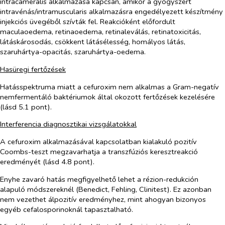
intracameralis alkalmazása kapcsán, amikor a gyógyszert
intravénás/intramuscularis alkalmazásra engedélyezett készítmény
injekciós üvegéből szívták fel. Reakcióként előfordult
maculaoedema, retinaoedema, retinaleválás, retinatoxicitás,
látáskárosodás, csökkent látásélesség, homályos látás,
szaruhártya-opacitás, szaruhártya-oedema.
Hasüregi fertőzések
Hatásspektruma miatt a cefuroxim nem alkalmas a Gram-negatív
nemfermentáló baktériumok által okozott fertőzések kezelésére
(lásd 5.1 pont).
Interferencia diagnosztikai vizsgálatokkal
A cefuroxim alkalmazásával kapcsolatban kialakuló pozitív
Coombs-teszt megzavarhatja a transzfúziós keresztreakció
eredményét (lásd 4.8 pont).
Enyhe zavaró hatás megfigyelhető lehet a rézion-redukción
alapuló módszereknél (Benedict, Fehling, Clinitest). Ez azonban
nem vezethet álpozitív eredményhez, mint ahogyan bizonyos
egyéb cefalosporinoknál tapasztalható.