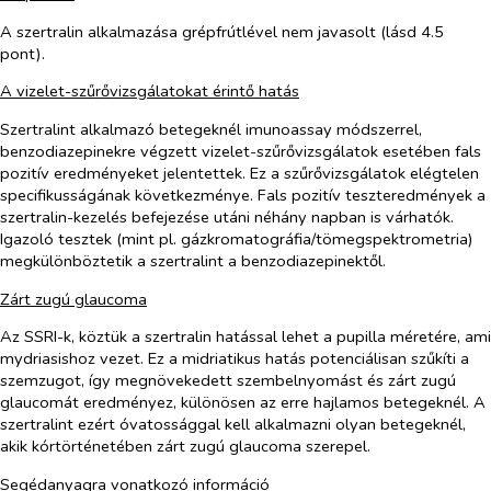
A szertralin alkalmazása grépfrútlével nem javasolt (lásd 4.5
pont).
A vizelet-szűrővizsgálatokat érintő hatás
Szertralint alkalmazó betegeknél imunoassay módszerrel,
benzodiazepinekre végzett vizelet-szűrővizsgálatok esetében fals
pozitív eredményeket jelentettek. Ez a szűrővizsgálatok elégtelen
specifikusságának következménye. Fals pozitív teszteredmények a
szertralin-kezelés befejezése utáni néhány napban is várhatók.
Igazoló tesztek (mint pl. gázkromatográfia/tömegspektrometria)
megkülönböztetik a szertralint a benzodiazepinektől.
Zárt zugú glaucoma
Az SSRI-k, köztük a szertralin hatással lehet a pupilla méretére, ami
mydriasishoz vezet. Ez a midriatikus hatás potenciálisan szűkíti a
szemzugot, így megnövekedett szembelnyomást és zárt zugú
glaucomát eredményez, különösen az erre hajlamos betegeknél. A
szertralint ezért óvatossággal kell alkalmazni olyan betegeknél,
akik kórtörténetében zárt zugú glaucoma szerepel.
Segédanyagra vonatkozó információ