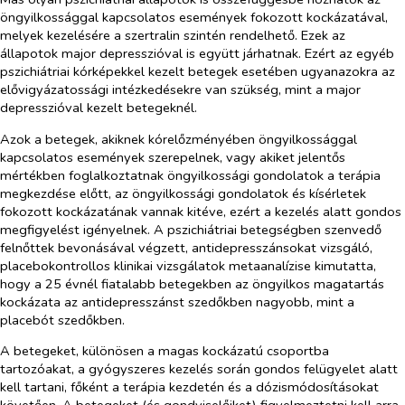
öngyilkossággal kapcsolatos események fokozott kockázatával,
melyek kezelésére a szertralin szintén rendelhető. Ezek az
állapotok major depresszióval is együtt járhatnak. Ezért az egyéb
pszichiátriai kórképekkel kezelt betegek esetében ugyanazokra az
elővigyázatossági intézkedésekre van szükség, mint a major
depresszióval kezelt betegeknél.
Azok a betegek, akiknek kórelőzményében öngyilkossággal
kapcsolatos események szerepelnek, vagy akiket jelentős
mértékben foglalkoztatnak öngyilkossági gondolatok a terápia
megkezdése előtt, az öngyilkossági gondolatok és kísérletek
fokozott kockázatának vannak kitéve, ezért a kezelés alatt gondos
megfigyelést igényelnek. A pszichiátriai betegségben szenvedő
felnőttek bevonásával végzett, antidepresszánsokat vizsgáló,
placebokontrollos klinikai vizsgálatok metaanalízise kimutatta,
hogy a 25 évnél fiatalabb betegekben az öngyilkos magatartás
kockázata az antidepresszánst szedőkben nagyobb, mint a
placebót szedőkben.
A betegeket, különösen a magas kockázatú csoportba
tartozóakat, a gyógyszeres kezelés során gondos felügyelet alatt
kell tartani, főként a terápia kezdetén és a dózismódosításokat