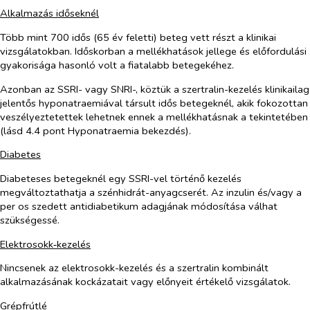
Alkalmazás időseknél
Több mint 700 idős (65 év feletti) beteg vett részt a klinikai
vizsgálatokban. Időskorban a mellékhatások jellege és előfordulási
gyakorisága hasonló volt a fiatalabb betegekéhez.
Azonban az SSRI- vagy SNRI-, köztük a szertralin-kezelés klinikailag
jelentős hyponatraemiával társult idős betegeknél, akik fokozottan
veszélyeztetettek lehetnek ennek a mellékhatásnak a tekintetében
(lásd 4.4 pont Hyponatraemia bekezdés).
Diabetes
Diabeteses betegeknél egy SSRI-vel történő kezelés
megváltoztathatja a szénhidrát-anyagcserét. Az inzulin és/vagy a
per os
szedett antidiabetikum adagjának módosítása válhat
szükségessé.
Elektrosokk‑kezelés
Nincsenek az elektrosokk-kezelés és a szertralin kombinált
alkalmazásának kockázatait vagy előnyeit értékelő vizsgálatok.
Grépfrútlé