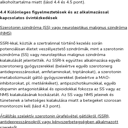
alkoholtartalma miatt (lásd 4.4 és 4.5 pont).
4.4 Különleges figyelmeztetések és az alkalmazással
kapcsolatos óvintézkedések
Szerotonin szindróma (SS) vagy neuroleptikus malignus szindróma
(NMS)
SSRI-kkal, köztük a szertralinnal történő kezelés során
potenciálisan életet veszélyeztető szindrómák, mint a szerotonin
szindróma (SS) vagy neuroleptikus malignus szindróma
kialakulását jelentették. Az SSRI-k együttes alkalmazása egyéb
szerotonerg gyógyszerekkel (beleértve egyéb szerotonerg
antidepresszánsokat, amfetaminokat, triptánokat), a szerotonin
metabolizmusát gátló gyógyszerekkel (beleértve a MAO-
inhibitorokat, pl. metilénkéket), antipszichotikumokkal, egyéb
dopamin antagonistákkal és opioidokkal fokozza az SS vagy az
NMS kialakulásának kockázatát. Az SS vagy NMS jeleinek és
tüneteinek a lehetséges kialakulása miatt a betegeket szorosan
monitorozni kell (lásd 4.3 pont).
Átállítás szelektív szerotonin újrafelvétel gátlókról (SSRI),
antidepresszánsokról vagy kényszerbetegségben alkalmazott
szerekről