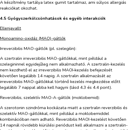
A készítmény tartálya latex gumit tartalmaz, ami súlyos allergiás
reakciókat okozhat.
4.5 Gyógyszerkölcsönhatások és egyéb interakciók
Ellenjavallt
Monoamino-oxidáz (MAO)-gátlók
Irreverzibilis MAO-gátlók (pl. szelegilin):
A szertralin irreverzibilis MAO-gátlókkal, mint például a
szelegininnel egyidejűleg nem alkalmazható. A szertralin-kezelés
nem kezdhető el az irreverzibilis MAOI‑kezelés befejezését
követően legalább 14 napig. A szertralin alkalmazását az
irreverzibilis MAO-gátlókkal történő kezelés megkezdése előtt
legalább 7 nappal abba kell hagyni (lásd 4.3 és 4.4 pont).
Reverzibilis, szelektív MAO-A-gátlók (moklobemid):
A szerotonin szindróma kockázata miatt a szertralin reverzibilis és
szelektív MAO-gátlókkal, mint például a moklobemiddel
kombinációban nem adható. Reverzibilis MAOI-kezelést követően
14 napnál rövidebb kiürülési periódust kell alkalmazni a szertralin-