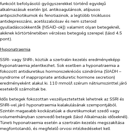
funkciót befolyásoló gyógyszerekkel történő egyidejű
alkalmazásuk esetén (pl. antikoagulánsok, atípusos
antipszichotikumok és fenotiazinok, a legtöbb triciklusos
antidepresszáns, acetilszalicilsav és nem szteroid
gyulladáscsökkentők [NSAID-ok]) valamint olyan betegeknél,
akiknek kórtörténetében vérzéses betegség szerepel (lásd 4.5
pont).
Hyponatraemia
SSRI- vagy SNRI-, köztük a szertralin-kezelés eredményeképp
hyponatraemia jelentkezhet. Sok esetben a hyponatraemia a
fokozott antidiuretikus hormonszekréciós szindróma (SIADH –
syndrome of inappropriate antidiuretic hormone secretion)
eredményeként alakul ki. 110 mmol/l szérum nátriumszinttel járó
esetekről számoltak be.
Idős betegek fokozottan veszélyeztetettek lehetnek az SSRI és
SNRI-vel járó hyponatraemia kialakulásának szempontjából.
Szintén magasabb kockázatúak a diuretikumokat szedő vagy
volumenhiányban szenvedő betegek (lásd Alkalmazás időseknél).
Tüneti hyponatraemia esetén a szertralin-kezelés megszakítása
megfontolandó, és megfelelő orvosi intézkedéseket kell