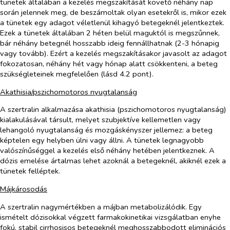
tünetek általában a kezelés megszakítását követő néhány nap
során jelennek meg, de beszámoltak olyan esetekről is, mikor ezek
a tünetek egy adagot véletlenül kihagyó betegeknél jelentkeztek.
Ezek a tünetek általában 2 héten belül maguktól is megszűnnek,
bár néhány betegnél hosszabb ideig fennállhatnak (2-3 hónapig
vagy tovább). Ezért a kezelés megszakításakor javasolt az adagot
fokozatosan, néhány hét vagy hónap alatt csökkenteni, a beteg
szükségleteinek megfelelően (lásd 4.2 pont).
Akathisia/pszichomotoros nyugtalanság
A szertralin alkalmazása akathisia (pszichomotoros nyugtalanság)
kialakulásával társult, melyet szubjektíve kellemetlen vagy
lehangoló nyugtalanság és mozgáskényszer jellemez: a beteg
képtelen egy helyben ülni vagy állni. A tünetek legnagyobb
valószínűséggel a kezelés első néhány hetében jelentkeznek. A
dózis emelése ártalmas lehet azoknál a betegeknél, akiknél ezek a
tünetek felléptek.
Májkárosodás
A szertralin nagymértékben a májban metabolizálódik. Egy
ismételt dózisokkal végzett farmakokinetikai vizsgálatban enyhe
fokú, stabil cirrhosisos betegeknél meghosszabbodott eliminációs