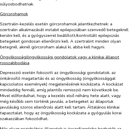
súlyosbodhatnak.
Görcsrohamok
Szertralin-kezelés esetén görcsrohamok jelentkezhetnek: a
szertralin alkalmazását instabil epilepsziában szenvedő betegeknél
kerülni kell, és a gyógyszerrel beállított/kontrollált epilepsziás
betegeket gondosan ellenőrizni kell. A szertralint minden olyan
betegnél, akinél görcsroham alakul ki, abba kell hagyni.
Öngyilkosság/öngyilkossági gondolatok vagy a klinikai állapot
rosszabbodása
Depresszió esetén fokozott az öngyilkossági gondolatok, az
önkárosító magatartás és az öngyilkosság (öngyilkossággal
kapcsolatos események) megjelenésének kockázata. A kockázat
mindaddig fennáll, amíg jelentős remisszió nem következik be.
Mivel előfordulhat, hogy a kezelés első néhány hete alatt, vagy
még később sem történik javulás, a betegeket az állapotuk
javulásáig szoros ellenőrzés alatt kell tartani. Általános klinikai
tapasztalat, hogy az öngyilkosság kockázata a gyógyulás korai
szakaszában fokozódhat.
Más olyan pszichiátriai állapotok is összefüggésbe hozhatók az