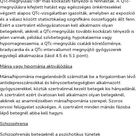
QTc‑megnyúlás/TdP más kockázati tényezői is fennálltak. A QTc-
megnyúlásra kifejtett hatást egy egészséges önkéntesekkel
végzett alapos QTc-vizsgálatban igazolták, amelyben az expozíció
és a válasz között statisztikailag szignifikáns összefüggés állt fenn.
Ezért a szertralint elővigyázatosan kell alkalmazni olyan
betegeknél, akiknél a QTc‑megnyúlás további kockázati tényezői is
jelen vannak, például szívbetegség, hypokalaemia vagy
hypomagnesaemia, a QTc-megnyúlás családi kórelőzménye,
bradycardia és a QTc-intervallumot megnyújtó gyógyszerek
egyidejű alkalmazása (lásd 4.5 és 5.1 pont).
Mánia vagy hipománia aktiválódása
Mánia/hipománia megjelenéséről számoltak be a forgalomban lévő
antidepresszánsokkal és kényszerbetegségben alkalmazott
gyógyszerekkel, köztük szertralinnal kezelt betegek kis hányadánál.
A szertralint ezért óvatosan kell alkalmazni olyan betegeknél,
akiknek az anamnézisében mánia/hipománia szerepel. Szoros
orvosi felügyelet szükséges. A szertralint minden mániás fázisba
lépő betegnél abba kell hagyni.
Schizophrenia
Schizophreniás betegeknél a pszichotikus tünetek