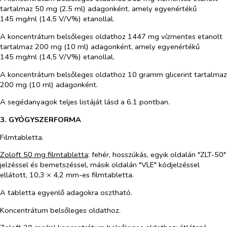
tartalmaz 50 mg (2,5 ml) adagonként, amely egyenértékű
145 mg/ml (14,5 V/V%) etanollal.
A koncentrátum belsőleges oldathoz 1447 mg vízmentes etanolt
tartalmaz 200 mg (10 ml) adagonként, amely egyenértékű
145 mg/ml (14,5 V/V%) etanollal.
A koncentrátum belsőleges oldathoz 10 gramm glicerint tartalmaz
200 mg (10 ml) adagonként.
A segédanyagok teljes listáját lásd a 6.1 pontban.
3. GYÓGYSZERFORMA
Filmtabletta.
Zoloft 50 mg filmtabletta
: fehér, hosszúkás, egyik oldalán "ZLT-50"
jelzéssel és bemetszéssel, másik oldalán "VLE" kódjelzéssel
ellátott, 10,3 × 4,2 mm-es filmtabletta.
A tabletta egyenlő adagokra osztható.
Koncentrátum belsőleges oldathoz.