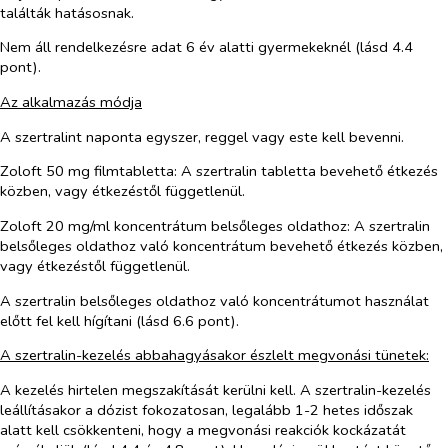
találták hatásosnak.
Nem áll rendelkezésre adat 6 év alatti gyermekeknél (lásd 4.4
pont).
Az alkalmazás módja
A szertralint naponta egyszer, reggel vagy este kell bevenni.
Zoloft 50 mg filmtabletta:
A szertralin tabletta bevehető étkezés
közben, vagy étkezéstől függetlenül.
Zoloft 20 mg/ml koncentrátum belsőleges oldathoz:
A szertralin
belsőleges oldathoz való koncentrátum bevehető étkezés közben,
vagy étkezéstől függetlenül.
A szertralin belsőleges oldathoz való koncentrátumot használat
előtt fel kell hígítani (lásd 6.6 pont).
A szertralin-kezelés abbahagyásakor észlelt megvonási tünetek:
A kezelés hirtelen megszakítását kerülni kell. A szertralin-kezelés
leállításakor a dózist fokozatosan, legalább 1-2 hetes időszak
alatt kell csökkenteni, hogy a megvonási reakciók kockázatát