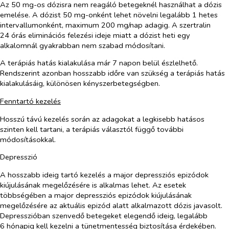
Az 50 mg-os dózisra nem reagáló betegeknél használhat a dózis
emelése. A dózist 50 mg-onként lehet növelni legalább 1 hetes
intervallumonként, maximum 200 mg/nap adagig. A szertralin
24 órás eliminációs felezési ideje miatt a dózist heti egy
alkalomnál gyakrabban nem szabad módosítani.
A terápiás hatás kialakulása már 7 napon belül észlelhető.
Rendszerint azonban hosszabb időre van szükség a terápiás hatás
kialakulásáig, különösen kényszerbetegségben.
Fenntartó kezelés
Hosszú távú kezelés során az adagokat a legkisebb hatásos
szinten kell tartani, a terápiás választól függő további
módosításokkal.
Depresszió
A hosszabb ideig tartó kezelés a major depressziós epizódok
kiújulásának megelőzésére is alkalmas lehet. Az esetek
többségében a major depressziós epizódok kiújulásának
megelőzésére az aktuális epizód alatt alkalmazott dózis javasolt.
Depresszióban szenvedő betegeket elegendő ideig, legalább
6 hónapig kell kezelni a tünetmentesség biztosítása érdekében.