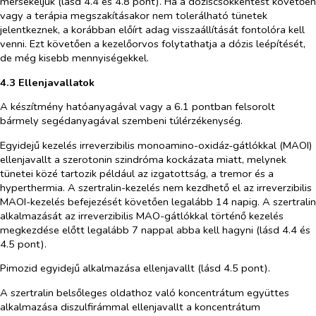
mérsékeljük (lásd 4.4 és 4.8 pont). Ha a dóziscsökkentést követően
vagy a terápia megszakításakor nem tolerálható tünetek
jelentkeznek, a korábban előírt adag visszaállítását fontolóra kell
venni. Ezt követően a kezelőorvos folytathatja a dózis leépítését,
de még kisebb mennyiségekkel.
4.3 Ellenjavallatok
A készítmény hatóanyagával vagy a 6.1 pontban felsorolt
bármely segédanyagával szembeni túlérzékenység.
Egyidejű kezelés irreverzibilis monoamino-oxidáz-gátlókkal (MAOI)
ellenjavallt a szerotonin szindróma kockázata miatt, melynek
tünetei közé tartozik például az izgatottság, a tremor és a
hyperthermia. A szertralin-kezelés nem kezdhető el az irreverzibilis
MAOI-kezelés befejezését követően legalább 14 napig. A szertralin
alkalmazását az irreverzibilis MAO-gátlókkal történő kezelés
megkezdése előtt legalább 7 nappal abba kell hagyni (lásd 4.4 és
4.5 pont).
Pimozid egyidejű alkalmazása ellenjavallt (lásd 4.5 pont).
A szertralin belsőleges oldathoz való koncentrátum együttes
alkalmazása diszulfirámmal ellenjavallt a koncentrátum