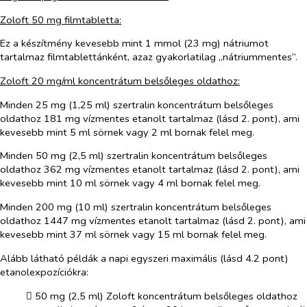
Zoloft 50 mg filmtabletta:
Ez a készítmény kevesebb mint 1 mmol (23 mg) nátriumot
tartalmaz filmtablettánként, azaz gyakorlatilag „nátriummentes”.
Zoloft 20 mg/ml koncentrátum belsőleges oldathoz:
Minden 25 mg (1,25 ml) szertralin koncentrátum belsőleges
oldathoz 181 mg vízmentes etanolt tartalmaz (lásd 2. pont), ami
kevesebb mint 5 ml sörnek vagy 2 ml bornak felel meg.
Minden 50 mg (2,5 ml) szertralin koncentrátum belsőleges
oldathoz 362 mg vízmentes etanolt tartalmaz (lásd 2. pont), ami
kevesebb mint 10 ml sörnek vagy 4 ml bornak felel meg.
Minden 200 mg (10 ml) szertralin koncentrátum belsőleges
oldathoz 1447 mg vízmentes etanolt tartalmaz (lásd 2. pont), ami
kevesebb mint 37 ml sörnek vagy 15 ml bornak felel meg.
Alább látható példák a napi egyszeri maximális (lásd 4.2 pont)
etanolexpozíciókra:
​
50 mg (2,5 ml) Zoloft koncentrátum belsőleges oldathoz