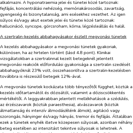
alkalmazni. A hyponatraemia jelei és tünetei közé tartoznak:
fejfájás, koncentrálási nehézség, memóriakárosodás, zavartság,
gyengeség és bizonytalanság, ami esésekhez vezethet. Az igen
súlyos és/vagy akut esetek jelei és tünetei közé tartoznak:
hallucináció, syncope, görcsroham, kóma, légzésleállás és halál.
A szertralin-kezelés abbahagyásakor észlelt megvonási tünetek
A kezelés abbahagyásakor a megvonási tünetek gyakoriak,
különösen, ha az hirtelen történt (lásd 4.8 pont). Klinikai
vizsgálatokban a szertralinnal kezelt betegeknél jelentett
megvonási reakciók előfordulási gyakorisága a szertralin szedését
abbahagyóknál 23% volt, összehasonlítva a szertralin‑kezelésben
továbbra is részesülő betegek 12%-ával.
A megvonási tünetek kockázata több tényezőtől függhet, köztük a
kezelés időtartamától és dózisától, valamint a dóziscsökkentés
mértékétől. A leggyakrabban jelentett mellékhatások a szédülés,
az érzészavarok (köztük paraesthesia), alvászavarok (köztük
álmatlanság és intenzív álmodás/élénk álmok), agitáció vagy
szorongás, hányinger és/vagy hányás, tremor és fejfájás. Általában
ezek a tünetek enyhék illetve közepesen súlyosak, azonban néhány
beteg esetében az intenzitást tekintve súlyosak is lehetnek. A