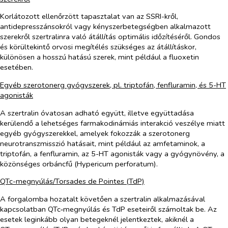
Korlátozott ellenőrzött tapasztalat van az SSRI-kről,
antidepresszánsokról vagy kényszerbetegségben alkalmazott
szerekről szertralinra való átállítás optimális időzítéséről. Gondos
és körültekintő orvosi megítélés szükséges az átállításkor,
különösen a hosszú hatású szerek, mint például a fluoxetin
esetében.
Egyéb szerotonerg gyógyszerek, pl. triptofán, fenfluramin, és 5-HT
agonisták
A szertralin óvatosan adható együtt, illetve együttadása
kerülendő a lehetséges farmakodinámiás interakció veszélye miatt
egyéb gyógyszerekkel, amelyek fokozzák a szerotonerg
neurotranszmisszió hatásait, mint például az amfetaminok, a
triptofán, a fenfluramin, az 5-HT agonisták vagy a gyógynövény, a
közönséges orbáncfű
(Hypericum perforatum).
QTc-megnyúlás/
Torsades de Pointes (
TdP)
A forgalomba hozatalt követően a szertralin alkalmazásával
kapcsolatban QTc‑megnyúlás és TdP eseteiről számoltak be. Az
esetek leginkább olyan betegeknél jelentkeztek, akiknél a