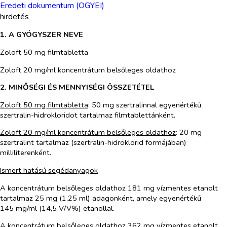
Eredeti dokumentum (OGYEI)
hirdetés
1. A GYÓGYSZER NEVE
Zoloft 50 mg filmtabletta
Zoloft 20 mg/ml koncentrátum belsőleges oldathoz
2. MINŐSÉGI ÉS MENNYISÉGI ÖSSZETÉTEL
Zoloft 50 mg filmtabletta
:
50 mg szertralinnal egyenértékű
szertralin-hidrokloridot tartalmaz filmtablettánként.
Zoloft 20 mg/ml koncentrátum belsőleges oldathoz
:
20 mg
szertralint tartalmaz (szertralin-hidroklorid formájában)
milliliterenként.
Ismert hatású segédanyagok
A koncentrátum belsőleges oldathoz 181 mg vízmentes etanolt
tartalmaz 25 mg (1,25 ml) adagonként, amely egyenértékű
145 mg/ml (14,5 V/V%) etanollal.
A koncentrátum belsőleges oldathoz 362 mg vízmentes etanolt