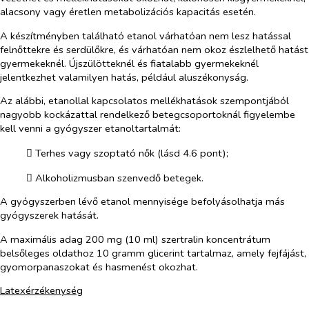
alacsony vagy éretlen metabolizációs kapacitás esetén.
A készítményben található etanol várhatóan nem lesz hatással
felnőttekre és serdülőkre, és várhatóan nem okoz észlelhető hatást
gyermekeknél. Újszülötteknél és fiatalabb gyermekeknél
jelentkezhet valamilyen hatás, például aluszékonyság.
Az alábbi, etanollal kapcsolatos mellékhatások szempontjából
nagyobb kockázattal rendelkező betegcsoportoknál figyelembe
kell venni a gyógyszer etanoltartalmát:
​
Terhes vagy szoptató nők (lásd 4.6 pont);
​
Alkoholizmusban szenvedő betegek.
A gyógyszerben lévő etanol mennyisége befolyásolhatja más
gyógyszerek hatását.
A maximális adag 200 mg (10 ml) szertralin koncentrátum
belsőleges oldathoz 10 gramm glicerint tartalmaz, amely fejfájást,
gyomorpanaszokat és hasmenést okozhat.
Latexérzékenység