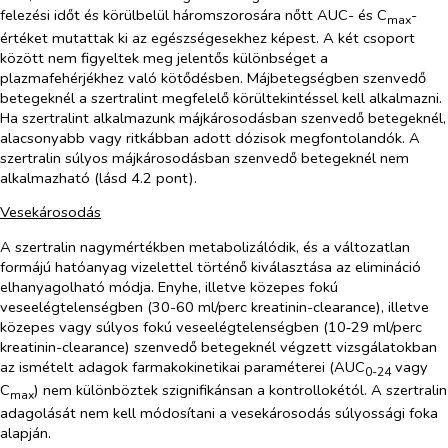
felezési időt és körülbelül háromszorosára nőtt AUC- és C
-
max
értéket mutattak ki az egészségesekhez képest. A két csoport
között nem figyeltek meg jelentős különbséget a
plazmafehérjékhez való kötődésben. Májbetegségben szenvedő
betegeknél a szertralint megfelelő körültekintéssel kell alkalmazni.
Ha szertralint alkalmazunk májkárosodásban szenvedő betegeknél,
alacsonyabb vagy ritkábban adott dózisok megfontolandók. A
szertralin súlyos májkárosodásban szenvedő betegeknél nem
alkalmazható (lásd 4.2 pont).
Vesekárosodás
A szertralin nagymértékben metabolizálódik, és a változatlan
formájú hatóanyag vizelettel történő kiválasztása az elimináció
elhanyagolható módja. Enyhe, illetve közepes fokú
veseelégtelenségben (30-60 ml/perc kreatinin-clearance), illetve
közepes vagy súlyos fokú veseelégtelenségben (10‑29 ml/perc
kreatinin-clearance) szenvedő betegeknél végzett vizsgálatokban
az ismételt adagok farmakokinetikai paraméterei (AUC
vagy
0-24
C
) nem különböztek szignifikánsan a kontrollokétól. A szertralin
max
adagolását nem kell módosítani a vesekárosodás súlyossági foka
alapján.