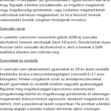
követően. A betegeket (és gondviselőiket) figyelmeztetni kell arra,
hogy figyeljék a klinikai rosszabbodás, az öngyilkos magatartás
vagy öngyilkossági gondolatok, vagy szokatlan magatartásbeli
változások bármilyen megjelenését, és ha a felsorolt tünetek
valamelyikét észlelik, sürgősen forduljanak orvoshoz.
Szexuális zavar
A szelektív szerotonin visszavétel gátlók (SSRI-k) szexuális
diszfunkció tüneteit okozhatják (lásd 4.8 pont). Beszámoltak olyan,
hosszan tartó szexuális diszfunkcióról is, ahol a tünetek a SSRI
leállítása ellenére sem szűntek meg.
Gyermekek és serdülők
A szertralin nem alkalmazható gyermekek és 18 év alatti serdülők
kezelésére, kivéve a kényszerbetegségben szenvedő 6–17 éves
betegeket. Klinikai vizsgálatok során az antidepresszánsokkal
kezelt gyermekek és serdülők körében nagyobb gyakorisággal
figyeltek meg öngyilkossággal kapcsolatos eseményeket
(öngyilkossági kísérlet és öngyilkossági gondolatok) és ellenséges
magatartást (túlnyomórészt agressziót, ellenkező magatartást és
dühöt), mint a placebóval kezelt csoportban. Ha azonban a klinikai
szükség alapján a kezelés mellett döntenek, akkor a beteget