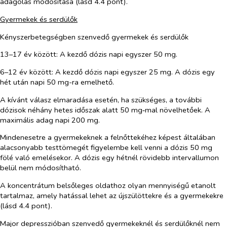
adagolás módosítása (lásd 4.4 pont).
Gyermekek és serdülők
Kényszerbetegségben szenvedő gyermekek és serdülők
13–17 év között: A kezdő dózis napi egyszer 50 mg.
6–12 év között: A kezdő dózis napi egyszer 25 mg. A dózis egy
hét után napi 50 mg-ra emelhető.
A kívánt válasz elmaradása esetén, ha szükséges, a további
dózisok néhány hetes időszak alatt 50 mg‑mal növelhetőek. A
maximális adag napi 200 mg.
Mindenesetre a gyermekeknek a felnőttekéhez képest általában
alacsonyabb testtömegét figyelembe kell venni a dózis 50 mg
fölé való emelésekor. A dózis egy hétnél rövidebb intervallumon
belül nem módosítható.
A koncentrátum belsőleges oldathoz olyan mennyiségű etanolt
tartalmaz, amely hatással lehet az újszülöttekre és a gyermekekre
(lásd 4.4 pont).
Major depresszióban szenvedő gyermekeknél és serdülőknél nem