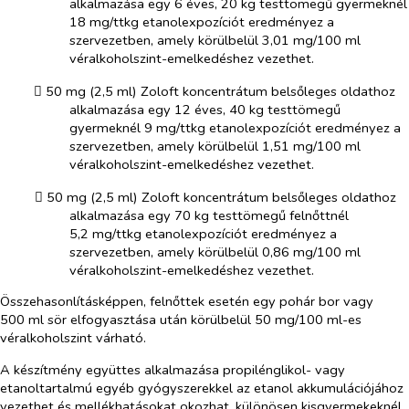
alkalmazása egy 6 éves, 20 kg testtömegű gyermeknél
18 mg/ttkg etanolexpozíciót eredményez a
szervezetben, amely körülbelül 3,01 mg/100 ml
véralkoholszint-emelkedéshez vezethet.
​
50 mg (2,5 ml) Zoloft koncentrátum belsőleges oldathoz
alkalmazása egy 12 éves, 40 kg testtömegű
gyermeknél 9 mg/ttkg etanolexpozíciót eredményez a
szervezetben, amely körülbelül 1,51 mg/100 ml
véralkoholszint-emelkedéshez vezethet.
​
50 mg (2,5 ml) Zoloft koncentrátum belsőleges oldathoz
alkalmazása egy 70 kg testtömegű felnőttnél
5,2 mg/ttkg etanolexpozíciót eredményez a
szervezetben, amely körülbelül 0,86 mg/100 ml
véralkoholszint-emelkedéshez vezethet.
Összehasonlításképpen, felnőttek esetén egy pohár bor vagy
500 ml sör elfogyasztása után körülbelül 50 mg/100 ml-es
véralkoholszint várható.
A készítmény együttes alkalmazása propilénglikol- vagy
etanoltartalmú egyéb gyógyszerekkel az etanol akkumulációjához
vezethet és mellékhatásokat okozhat, különösen kisgyermekeknél,