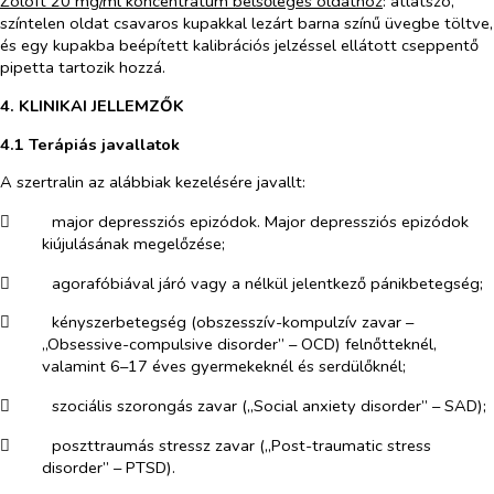
Zoloft 20 mg/ml koncentrátum belsőleges oldathoz
: átlátszó,
színtelen oldat csavaros kupakkal lezárt barna színű üvegbe töltve,
és egy kupakba beépített kalibrációs jelzéssel ellátott cseppentő
pipetta tartozik hozzá.
4. KLINIKAI JELLEMZŐK
4.1 Terápiás javallatok
A szertralin az alábbiak kezelésére javallt:
​
major depressziós epizódok. Major depressziós epizódok
kiújulásának megelőzése;
​
agorafóbiával járó vagy a nélkül jelentkező pánikbetegség;
​
kényszerbetegség (obszesszív-kompulzív zavar –
„Obsessive-compulsive disorder” – OCD) felnőtteknél,
valamint 6–17 éves gyermekeknél és serdülőknél;
​
szociális szorongás zavar („Social anxiety disorder” – SAD);
​
poszttraumás stressz zavar („Post-traumatic stress
disorder” – PTSD).