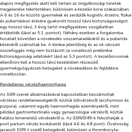
alapos megfigyelés alatt kell tartani az öngyilkossági tünetek
megjelenése tekintetében, különösen a kezelés korai szakaszában.
A 6 és 16 év közötti gyermekek és serdülők kognitív, érzelmi, fizikai
és pubertáskori érésére gyakorolt hosszú távú biztonságosságot
egy hosszú távú, 3 évig tartó megfigyeléses vizsgálatban
értékelték (lásd az 5.1. pontot). Néhány esetben a forgalomba
hozatalt követően a növekedés visszamaradásáról és a pubertás
késéséről számoltak be. A klinikai jelentőség és az ok-okozati
összefüggés még nem tisztázott (a vonatkozó preklinikai
biztonságossági adatokért lásd az 5.3 pontot). A kezelőorvosnak
ellenőrizni kell a hosszú távú kezelésben részesülő
gyermekgyógyászati betegeket a növekedésre és fejlődésre
vonatkozóan.
Rendellenes vérzés/haemorrhagia
Az SSRI szerek alkalmazásával kapcsolatban beszámoltak
vérzéses rendellenességekről, köztük bőrvérzésről (ecchymosis és
purpura), valamint egyéb haemorrhagiás eseményekről, mint
például gastrointestinalis vagy gynaecologiai vérzésről, köztük
halálos kimenetelű vérzésekről is. Az SSRI/SNRI-k fokozhatják a
post partum
vérzés kockázatát (lásd 4.6 és 4,8 pont). Óvatosság
javasolt SSRI-t szedő betegeknél, különösen a thrombocyta-