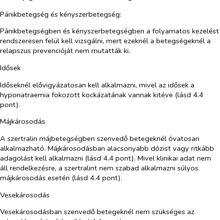
Pánikbetegség és kényszerbetegség:
Pánikbetegségben és kényszerbetegségben a folyamatos kezelést
rendszeresen felül kell vizsgálni, mert ezeknél a betegségeknél a
relapszus prevencióját nem mutatták ki.
Idősek
Időseknél elővigyázatosan kell alkalmazni, mivel az idősek a
hyponatraemia fokozott kockázatának vannak kitéve (lásd 4.4
pont).
Májkárosodás
A szertralin májbetegségben szenvedő betegeknél óvatosan
alkalmazható. Májkárosodásban alacsonyabb dózist vagy ritkább
adagolást kell alkalmazni (lásd 4.4 pont). Mivel klinikai adat nem
áll rendelkezésre, a szertralint nem szabad alkalmazni súlyos
májkárosodás esetén (lásd 4.4 pont).
Vesekárosodás
Vesekárosodásban szenvedő betegeknél nem szükséges az