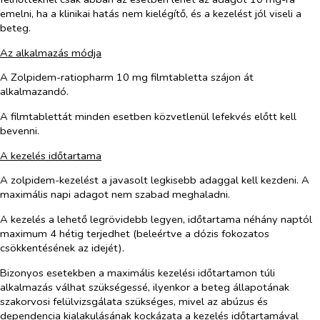
emelni, ha a klinikai hatás nem kielégítő, és a kezelést jól viseli a
beteg.
Az alkalmazás módja
A Zolpidem-ratiopharm 10 mg filmtabletta szájon át
alkalmazandó.
A filmtablettát minden esetben közvetlenül lefekvés előtt kell
bevenni.
A kezelés időtartama
A zolpidem-kezelést a javasolt legkisebb adaggal kell kezdeni. A
maximális napi adagot nem szabad meghaladni.
A kezelés a lehető legrövidebb legyen, időtartama néhány naptól
maximum 4 hétig terjedhet (beleértve a dózis fokozatos
csökkentésének az idejét).
Bizonyos esetekben a maximális kezelési időtartamon túli
alkalmazás válhat szükségessé, ilyenkor a beteg állapotának
szakorvosi felülvizsgálata szükséges, mivel az abúzus és
dependencia kialakulásának kockázata a kezelés időtartamával