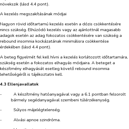
növekszik (lásd 4.4 pont).
A kezelés megszakításának módjai
Nagyon rövid időtartamú kezelés esetén a dózis csökkentésére
nincs szükség. Elhúzódó kezelés vagy az ajánlottnál magasabb
adagok esetén az adag fokozatos csökkentésére van szükség a
rebound insomnia kockázatának minimálisra csökkentése
érdekében (lásd 4.4 pont).
A beteg figyelmét fel kell hívni a kezelés korlátozott időtartamára,
szükség esetén a fokozatos elhagyás módjaira. A beteget a
készítmény elhagyását esetleg követő rebound insomnia
lehetőségéről is tájékoztatni kell.
4.3 Ellenjavallatok
-​
A készítmény hatóanyagával vagy a 6.1 pontban felsorolt
bármely segédanyagával szembeni túlérzékenység.
-​
Súlyos májelégtelenség.
-​
Alvási apnoe szindróma.