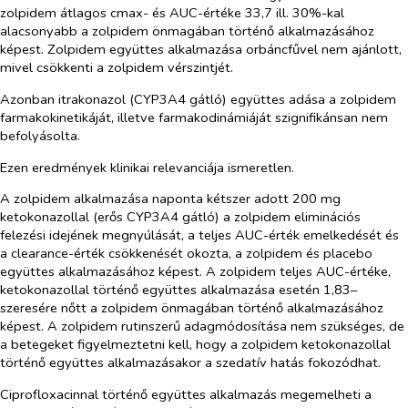
zolpidem átlagos cmax- és AUC-értéke 33,7 ill. 30%-kal
alacsonyabb a zolpidem önmagában történő alkalmazásához
képest. Zolpidem együttes alkalmazása orbáncfűvel nem ajánlott,
mivel csökkenti a zolpidem vérszintjét.
Azonban itrakonazol (CYP3A4 gátló) együttes adása a zolpidem
farmakokinetikáját, illetve farmakodinámiáját szignifikánsan nem
befolyásolta.
Ezen eredmények klinikai relevanciája ismeretlen.
A zolpidem alkalmazása naponta kétszer adott 200 mg
ketokonazollal (erős CYP3A4 gátló) a zolpidem eliminációs
felezési idejének megnyúlását, a teljes AUC-érték emelkedését és
a clearance-érték csökkenését okozta, a zolpidem és placebo
együttes alkalmazásához képest. A zolpidem teljes AUC-értéke,
ketokonazollal történő együttes alkalmazása esetén 1,83–
szeresére nőtt a zolpidem önmagában történő alkalmazásához
képest. A zolpidem rutinszerű adagmódosítása nem szükséges, de
a betegeket figyelmeztetni kell, hogy a zolpidem ketokonazollal
történő együttes alkalmazásakor a szedatív hatás fokozódhat.
Ciprofloxacinnal történő együttes alkalmazás megemelheti a