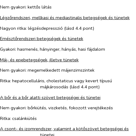
Nem gyakori: kettős látás
Légzőrendszeri, mellkasi és mediastinalis betegségek és tünetek
Nagyon ritka: légzésdepresszió (lásd 4.4 pont)
Emésztőrendszeri betegségek és tünetek
Gyakori: hasmenés, hányinger, hányás, hasi fájdalom
Máj- és epebetegségek, illetve tünetek
Nem gyakori: megemelkedett májenzimszintek
Ritka: hepatocelluláris, cholestaticus vagy kevert típusú
májkárosodás (lásd 4.4 pont)
A bőr és a bőr alatti szövet betegségei és tünetei
Nem gyakori:
bőr
kiütés, viszketés, fokozott verejtékezés
Ritka: csalánkiütés
A csont- és izomrendszer, valamint a kötőszövet betegségei és
tünetei