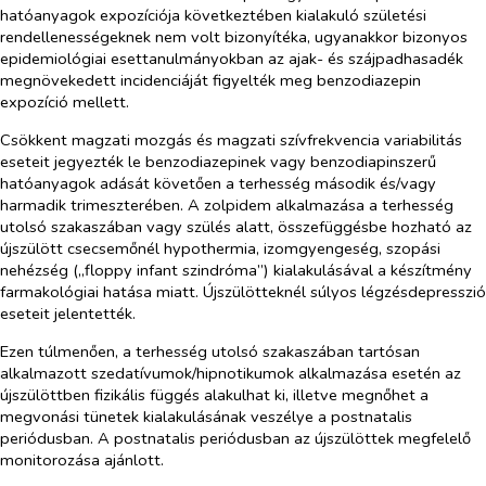
hatóanyagok expozíciója következtében kialakuló születési
rendellenességeknek nem volt bizonyítéka, ugyanakkor bizonyos
epidemiológiai esettanulmányokban az ajak- és szájpadhasadék
megnövekedett incidenciáját figyelték meg benzodiazepin
expozíció mellett.
Csökkent magzati mozgás és magzati szívfrekvencia variabilitás
eseteit jegyezték le benzodiazepinek vagy benzodiapinszerű
hatóanyagok adását követően a terhesség második és/vagy
harmadik trimeszterében. A zolpidem alkalmazása a terhesség
utolsó szakaszában vagy szülés alatt, összefüggésbe hozható az
újszülött csecsemőnél hypothermia, izomgyengeség, szopási
nehézség („floppy infant szindróma”) kialakulásával a készítmény
farmakológiai hatása miatt. Újszülötteknél súlyos légzésdepresszió
eseteit jelentették.
Ezen túlmenően, a terhesség utolsó szakaszában tartósan
alkalmazott szedatívumok/hipnotikumok alkalmazása esetén az
újszülöttben fizikális függés alakulhat ki, illetve megnőhet a
megvonási tünetek kialakulásának veszélye a postnatalis
periódusban. A postnatalis periódusban az újszülöttek megfelelő
monitorozása ajánlott.