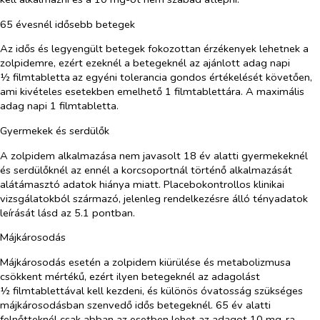
65 évesnél idősebb betegek
Az idős és legyengült betegek fokozottan érzékenyek lehetnek a
zolpidemre, ezért ezeknél a betegeknél az ajánlott adag napi
½ filmtabletta
az egyéni tolerancia gondos értékelését követően,
ami kivételes esetekben emelhető 1 filmtablettára. A maximális
adag napi 1 filmtabletta.
Gyermekek és serdülők
A zolpidem alkalmazása nem javasolt 18 év alatti gyermekeknél
és serdülőknél az ennél a korcsoportnál történő alkalmazását
alátámasztó adatok hiánya miatt. Placebokontrollos klinikai
vizsgálatokból származó, jelenleg rendelkezésre álló tényadatok
leírását lásd az 5.1 pontban.
Májkárosodás
Májkárosodás esetén a zolpidem kiürülése és metabolizmusa
csökkent mértékű, ezért ilyen betegeknél az adagolást
½ filmtablettával kell kezdeni, és különös óvatosság szükséges
májkárosodásban szenvedő idős betegeknél. 65 év alatti
felnőtteknél csak abban az esetben lehet az adagot 10 mg-ra