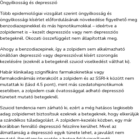
Öngyilkosság és depresszió
Több epidemiológiai vizsgálat szerint öngyilkosság és
öngyilkossági kísérlet előfordulásának növekedése figyelhető meg
benzodiazepinekkel és más hipnotikumokkal – ideértve a
zolpidemet is – kezelt depressziós vagy nem depressziós
betegeknél. Okozati összefüggést nem állapítottak meg.
Ahogy a benzodiazepinek, így a zolpidem sem alkalmazható
önállóan depresszió vagy depresszióval kísért szorongás
kezelésére (ezeknél a betegeknél szuicid viselkedést válthat ki).
Habár klinikailag szignifikáns farmakokinetikai vagy
farmakodinámiás interakciót a zolpidem és az SSRI-k között nem
mutattak ki (lásd 4.5 pont), mint más szedatohipnotikumok
esetében, a zolpidem csak óvatossággal adható depresszió
tüneteit mutató betegeknél.
Szuicid tendencia nem zárható ki, ezért a még hatásos legkisebb
adag zolpidemet biztosítsuk ezeknek a betegeknek, hogy elkerüljük
a szándékos túladagolást. A zolpidem-kezelés közben, egy már
korábban fennálló depresszió felszínre kerülhet. Mivel az
álmatlanság a depresszió egyik tünete lehet, a javulást nem
mutató álmatlanság esetén a beteg felülvizsgálandó.