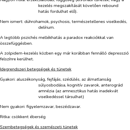
kezelés megszakítását követően rebound
hatás fordulhat elő)
.
Nem ismert:
dührohamok, psychosis, természetellenes viselkedés,
delírium.
A legtöbb pszichés mellékhatás a paradox reakciókkal van
összefüggésben.
A zolpidem-kezelés közben egy már korábban fennálló depresszió
felszínre kerülhet.
Idegrendszeri betegségek és tünetek
Gyakori: aluszékonyság, fejfájás, szédülés, az álmatlanság
súlyosbodása, kognitív zavarok, anterográd
amnézia (az amnesztikus hatás inadekvát
viselkedéssel társulhat)
Nem gyakori: figyelemzavar, beszédzavar.
Ritka: csökkent éberség
Szembetegségek és szemészeti tünetek