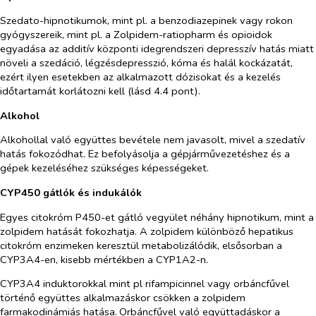
Szedato-hipnotikumok, mint pl. a benzodiazepinek vagy rokon
gyógyszereik, mint pl. a Zolpidem-ratiopharm és opioidok
egyadása az additív központi idegrendszeri depresszív hatás miatt
növeli a szedáció, légzésdepresszió, kóma és halál kockázatát,
ezért ilyen esetekben az alkalmazott dózisokat és a kezelés
időtartamát korlátozni kell (lásd 4.4 pont).
Alkohol
Alkohollal való együttes bevétele nem javasolt, mivel a szedatív
hatás fokozódhat. Ez befolyásolja a gépjárművezetéshez és a
gépek kezeléséhez szükséges képességeket.
CYP450 gátlók és indukálók
Egyes citokróm P450-et gátló vegyület néhány hipnotikum, mint a
zolpidem hatását fokozhatja. A zolpidem különböző hepatikus
citokróm enzimeken keresztül metabolizálódik, elsősorban a
CYP3A4-en, kisebb mértékben a CYP1A2-n.
CYP3A4 induktorokkal mint pl rifampicinnel vagy orbáncfűvel
történő együttes alkalmazáskor csökken a zolpidem
farmakodinámiás hatása.
Orbáncfűvel való együttadáskor a