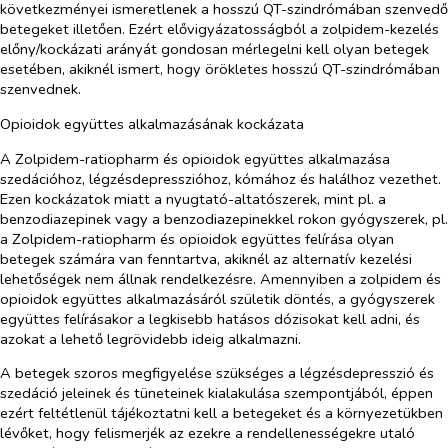
következményei ismeretlenek a hosszú QT-szindrómában szenvedő
betegeket illetően. Ezért elővigyázatosságból a zolpidem-kezelés
előny/kockázati arányát gondosan mérlegelni kell olyan betegek
esetében, akiknél ismert, hogy örökletes hosszú QT-szindrómában
szenvednek.
Opioidok együttes alkalmazásának kockázata
A Zolpidem-ratiopharm és opioidok együttes alkalmazása
szedációhoz, légzésdepresszióhoz, kómához és halálhoz vezethet.
Ezen kockázatok miatt a nyugtató-altatószerek, mint pl. a
benzodiazepinek vagy a benzodiazepinekkel rokon gyógyszerek, pl.
a Zolpidem-ratiopharm és opioidok együttes felírása olyan
betegek számára van fenntartva, akiknél az alternatív kezelési
lehetőségek nem állnak rendelkezésre. Amennyiben a zolpidem és
opioidok együttes alkalmazásáról születik döntés, a gyógyszerek
együttes felírásakor a legkisebb hatásos dózisokat kell adni, és
azokat a lehető legrövidebb ideig alkalmazni.
A betegek szoros megfigyelése szükséges a légzésdepresszió és
szedáció jeleinek és tüneteinek kialakulása szempontjából, éppen
ezért feltétlenül tájékoztatni kell a betegeket és a környezetükben
lévőket, hogy felismerjék az ezekre a rendellenességekre utaló