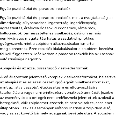
Egyéb pszichiátriai és „paradox” reakciók
Egyéb pszichiátriai és „paradox” reakciók, mint a nyugtalanság, az
álmatlanság súlyosbodása, izgatottság, ingerlékenység,
agresszivitás, érzékcsalódások, dührohamok, rémálmok,
hallucinációk, természetellenes viselkedés, delírium és más
nemkívánatos magatartási hatás a szedatív/hipnotikus
gyógyszerek, mint a zolpidem alkalmazásakor ismerten
megjelenhetnek. Ezen reakciók kialakulásakor a zolpidem-kezelést
fel kell függeszteni. Idős korban a paradox reakciók kialakulásának
valószínűsége nagyobb.
Alvajárás és az azzal összefüggő viselkedésformák
Alvó állapotban jelentkező komplex viselkedésformákat, beleértve
az alvajárást és az azzal összefüggő egyéb viselkedésformákat,
mint az „alva vezetés”, ételkészítésre és elfogyasztására,
telefonálásra vagy nemi érintkezésre vonatkozó amnéziát (ezekre
az eseményekre a betegek nem emlékeznek) jelentettek azoknál a
betegeknél, akik zolpidemet szedtek, és nem voltak teljesen éber
állapotban. Ezek az események előfordulhatnak a zolpidem első,
vagy az azt követő bármely adagjának bevétele után. A zolpidem