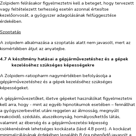
Zolpidem felírásakor figyelmeztetni kell a beteget, hogy tervezett
vagy feltételezett terhesség esetén azonnal értesítse
kezelőorvosát, a gyógyszer adagolásának felfüggesztése
érdekében.
Szoptatás
A zolpidem alkalmazása a szoptatás alatt nem javasolt, mert az
kismértékben átjut az anyatejbe.
4.7 A készítmény hatásai a gépjárművezetéshez és a gépek
kezeléséhez szükséges képességekre
A Zolpidem-ratiopharm nagymértékben befolyásolja a
gépjárművezetéshez és a gépek kezeléséhez szükséges
képességeket.
A gépjárművezetőket, illetve gépeket használókat figyelmeztetni
kell arra, hogy - mint az egyéb hipnotikumok esetében – fennállhat
a gyógyszerbevétel utáni reggelen az álmosság, megnyúlt
reakcióidő, szédülés, aluszékonyság, homályos/kettős látás,
valamint az éberség és a gépjárművezetési képesség
csökkenésének lehetséges kockázata (lásd 4.8 pont). A kockázat
minimalizálásának érdekében legalább 8 óra pihenőidő javasolt a