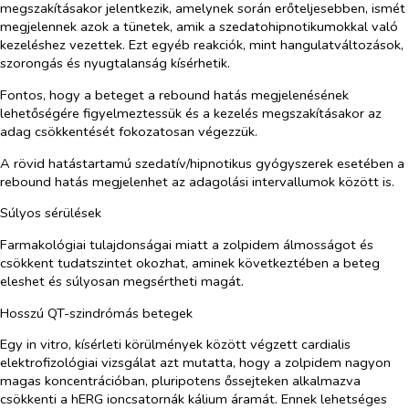
megszakításakor jelentkezik, amelynek során erőteljesebben, ismét
megjelennek azok a tünetek, amik a szedatohipnotikumokkal való
kezeléshez vezettek. Ezt egyéb reakciók, mint hangulatváltozások,
szorongás és nyugtalanság kísérhetik.
Fontos, hogy a beteget a rebound hatás megjelenésének
lehetőségére figyelmeztessük és a kezelés megszakításakor az
adag csökkentését fokozatosan végezzük.
A rövid hatástartamú szedatív/hipnotikus gyógyszerek esetében a
rebound hatás megjelenhet az adagolási intervallumok között is.
Súlyos sérülések
Farmakológiai tulajdonságai miatt a zolpidem álmosságot és
csökkent tudatszintet okozhat, aminek következtében a beteg
eleshet és súlyosan megsértheti magát.
Hosszú QT-szindrómás betegek
Egy
in vitro
, kísérleti körülmények között végzett cardialis
elektrofizológiai vizsgálat azt mutatta, hogy a zolpidem nagyon
magas koncentrációban, pluripotens őssejteken alkalmazva
csökkenti a hERG ioncsatornák kálium áramát. Ennek lehetséges