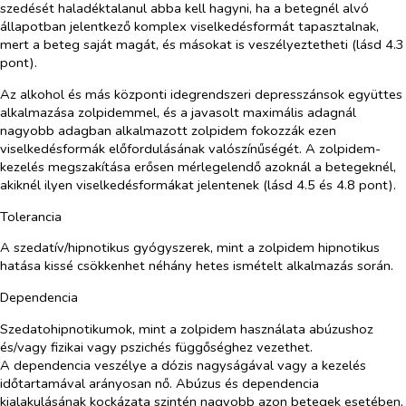
szedését haladéktalanul abba kell hagyni, ha a betegnél alvó
állapotban jelentkező komplex viselkedésformát tapasztalnak,
mert a beteg saját magát, és másokat is veszélyeztetheti (lásd 4.3
pont).
Az alkohol és más központi idegrendszeri depresszánsok együttes
alkalmazása zolpidemmel, és a javasolt maximális adagnál
nagyobb adagban alkalmazott zolpidem fokozzák ezen
viselkedésformák előfordulásának valószínűségét. A zolpidem-
kezelés megszakítása erősen mérlegelendő azoknál a betegeknél,
akiknél ilyen viselkedésformákat jelentenek (lásd 4.5 és 4.8 pont).
Tolerancia
A szedatív/hipnotikus gyógyszerek, mint a zolpidem hipnotikus
hatása kissé csökkenhet néhány hetes ismételt alkalmazás során.
Dependencia
Szedatohipnotikumok, mint a zolpidem használata abúzushoz
és/vagy fizikai vagy pszichés függőséghez vezethet.
A dependencia veszélye a dózis nagyságával vagy a kezelés
időtartamával arányosan nő. Abúzus és dependencia
kialakulásának kockázata szintén nagyobb azon betegek esetében,