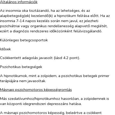
Általános információk
Az insomnia oka tisztázandó, ha az lehetséges, és az
alapbetegség(ek) kezelendő(k) a hipnotikum felírása előtt. Ha az
insomnia 7‑14 napos kezelés során nem javul, ez jelezheti
pszichiátriai vagy organikus rendellenesség alapvető meglétét,
ezért a diagnózis rendszeres időközönként felülvizsgálandó.
Különleges betegcsoportok
Idősek
Csökkentett adagolás javasolt (lásd 4.2 pont).
Pszichotikus betegségek
A hipnotikumok, mint a zolpidem, a pszichotikus betegek primer
terápiájára nem javasoltak.
Másnapi pszichomotoros képességromlás
Más szedatívumhoz/hipnotikumhoz hasonlóan, a zolpidemnek is
van központi idegrendszeri depresszáns hatása.
A másnapi pszichomotoros képesség, beleértve a csökkent