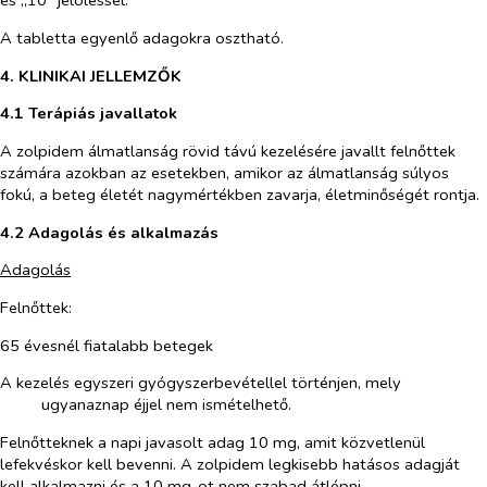
és „10” jelöléssel.
A tabletta egyenlő adagokra osztható.
4. KLINIKAI JELLEMZŐK
4.1 Terápiás javallatok
A zolpidem álmatlanság rövid távú kezelésére javallt felnőttek
számára azokban az esetekben, amikor az álmatlanság súlyos
fokú, a beteg életét nagymértékben zavarja, életminőségét rontja.
4.2 Adagolás és alkalmazás
Adagolás
Felnőttek:
65 évesnél fiatalabb betegek
A kezelés egyszeri gyógyszerbevétellel történjen, mely
ugyanaznap éjjel nem ismételhető.
Felnőtteknek a napi javasolt adag 10 mg, amit közvetlenül
lefekvéskor kell bevenni. A zolpidem legkisebb hatásos adagját
kell alkalmazni és a 10 mg-ot nem szabad átlépni.