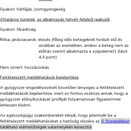
Gyakori: hátfájás, izomgyengeség
Általános tünetek, az alkalmazás helyén fellépő reakciók
Gyakori: fáradtság
Ritka:
járászavarok, elesés (főleg idős betegeknél fordult elő és
azokban az esetekben, amikor a beteg nem az
előírás szerint alkalmazta a zolpidemet)
(lásd
4.4 pont)
Nem ismert: hozzászokás
Feltételezett mellékhatások bejelentése
A gyógyszer engedélyezését követően lényeges a feltételezett
mellékhatások bejelentése, mert ez fontos eszköze annak, hogy a
gyógyszer előny/kockázat profilját folyamatosan figyelemmel
lehessen kísérni.
Az egészségügyi szakembereket kérjük, hogy jelentsék be a
feltételezett mellékhatásokat a hatóság részére az
V. füg
g
elékben
található elérhetőségek valamelyikén keresztül
.