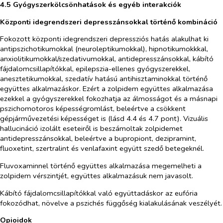
4.5 Gyógyszerkölcsönhatások és egyéb interakciók
Központi idegrendszeri depresszánsokkal történő kombináció
Fokozott központi idegrendszeri depressziós hatás alakulhat ki
antipszichotikumokkal (neuroleptikumokkal), hipnotikumokkkal,
anxiolitikumokkal/szedativumokkal, antidepresszánsokkal, kábító
fájdalomcsillapítókkal, epilepszia-ellenes gyógyszerekkel,
anesztetikumokkal, szedatív hatású antihisztaminokkal történő
együttes alkalmazáskor. Ezért a zolpidem együttes alkalmazása
ezekkel a gyógyszerekkel fokozhatja az álmosságot és a másnapi
pszichomotoros képességromlást, beleértve a csökkent
gépjárművezetési képességet is (lásd 4.4 és 4.7 pont). Vizuális
hallucináció izolált eseteiről is beszámoltak zolpidemet
antidepresszánsokkal, beleértve a bupropiont, dezipramint,
fluoxetint, szertralint és venlafaxint együtt szedő betegeknél.
Fluvoxaminnel történő együttes alkalmazása megemelheti a
zolpidem vérszintjét, együttes alkalmazásuk nem javasolt.
Kábító fájdalomcsillapítókkal való együttadáskor az eufória
fokozódhat, növelve a pszichés függőség kialakulásának veszélyét.
Opioidok