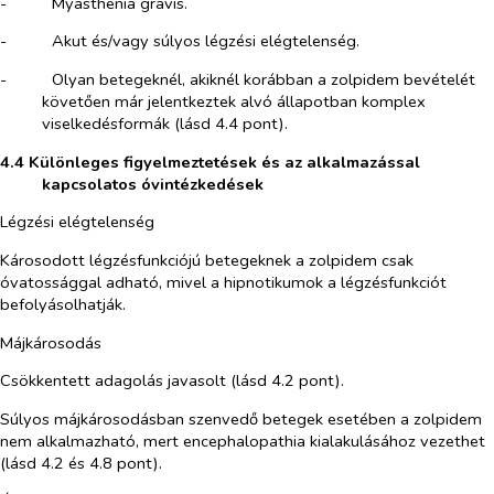
-​
Myasthenia gravis.
-​
Akut és/vagy súlyos légzési elégtelenség.
-​
Olyan betegeknél, akiknél korábban a zolpidem bevételét
követően már jelentkeztek alvó állapotban komplex
viselkedésformák (lásd 4.4 pont).
4.4 Különleges figyelmeztetések és az alkalmazással
kapcsolatos óvintézkedések
Légzési elégtelenség
Károsodott légzésfunkciójú betegeknek a zolpidem csak
óvatossággal adható, mivel a hipnotikumok a légzésfunkciót
befolyásolhatják.
Májkárosodás
Csökkentett adagolás javasolt (lásd 4.2 pont).
Súlyos májkárosodásban szenvedő betegek esetében a zolpidem
nem alkalmazható, mert encephalopathia kialakulásához vezethet
(lásd 4.2 és 4.8 pont).