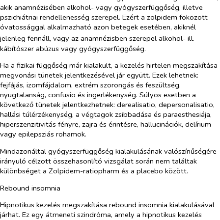
akik anamnézisében alkohol- vagy gyógyszerfüggőség, illetve
pszichiátriai rendellenesség szerepel. Ezért a zolpidem fokozott
óvatossággal alkalmazható azon betegek esetében, akiknél
jelenleg fennáll, vagy az anamnézisben szerepel
alkohol- ill.
kábítószer abúzus vagy gyógyszerfüggőség.
Ha a fizikai függőség már kialakult, a kezelés hirtelen megszakítása
megvonási tünetek jelentkezésével jár együtt. Ezek lehetnek:
fejfájás, izomfájdalom, extrém szorongás és feszültség,
nyugtalanság, confusio és ingerlékenység. Súlyos esetben a
következő tünetek jelentkezhetnek: derealisatio, depersonalisatio,
hallási túlérzékenység, a végtagok zsibbadása és paraesthesiája,
hiperszenzitivitás fényre, zajra és érintésre, hallucinációk, delírium
vagy epilepsziás rohamok.
Mindazonáltal gyógyszerfüggőség kialakulásának valószínűségére
irányuló célzott összehasonlító vizsgálat során nem találtak
különbséget a Zolpidem-ratiopharm és a placebo között.
Rebound insomnia
Hipnotikus kezelés megszakítása rebound insomnia kialakulásával
járhat. Ez egy átmeneti szindróma, amely a hipnotikus kezelés