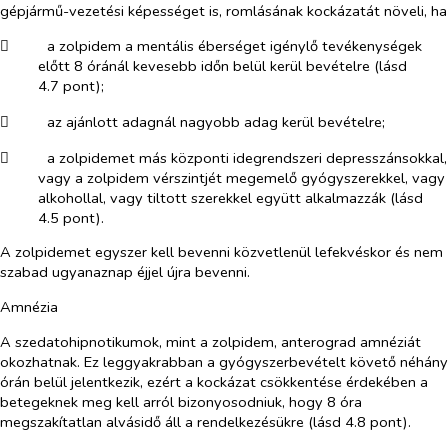
gépjármű-vezetési képességet is, romlásának kockázatát növeli, ha
​
a zolpidem a mentális éberséget igénylő tevékenységek
előtt 8 óránál kevesebb időn belül kerül bevételre (lásd
4.7 pont);
​
az ajánlott adagnál nagyobb adag kerül bevételre;
​
a zolpidemet más központi idegrendszeri depresszánsokkal,
vagy a zolpidem vérszintjét megemelő gyógyszerekkel, vagy
alkohollal, vagy tiltott szerekkel együtt alkalmazzák (lásd
4.5 pont).
A zolpidemet egyszer kell bevenni közvetlenül lefekvéskor és nem
szabad ugyanaznap éjjel újra bevenni.
Amnézia
A szedatohipnotikumok, mint a zolpidem, anterograd amnéziát
okozhatnak. Ez leggyakrabban a gyógyszerbevételt követő néhány
órán belül jelentkezik, ezért a kockázat csökkentése érdekében a
betegeknek meg kell arról bizonyosodniuk, hogy 8 óra
megszakítatlan alvásidő áll a rendelkezésükre (lásd 4.8 pont).