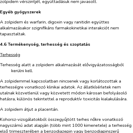
zolpidem vérszintjét, együttadásuk nem javasolt.
Egyéb gyógyszerek
A zolpidem és warfarin, digoxin vagy ranitidin együttes
alkalmazásakor szignifikáns farmakokinetikai interakciót nem
tapasztaltak.
4.6 Termékenység, terhesség és szoptatás
Terhesség
Terhesség alatt a zolpidem alkalmazását elővigyázatosságból
kerülni kell.
A zolpidemmel kapcsolatban nincsenek vagy korlátozottak a
terhességre vonatkozó klinikai adatok. Az állatkísérletek nem
utalnak közvetlenül vagy közvetett módon károsan befolyásoló
hatásra, különös tekintettel a reproduktív toxicitás kialakulására.
A zolpidem átjut a placentán.
Kohorsz-vizsgálatokból összegyűjtött terhes nőkre vonatkozó
nagyszámú adat alapján (több mint 1000 kimenetele) a terhesség
első trimeszterében a benzodiazepin vagy benzodiapinszerű