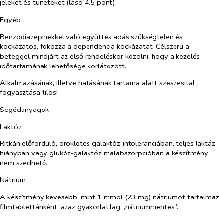
jeleket és tüneteket (lásd 4.5 pont).
Egyéb
Benzodiazepinekkel való együttes adás szükségtelen és
kockázatos, fokozza a dependencia kockázatát. Célszerű a
beteggel mindjárt az első rendeléskor közölni, hogy a kezelés
időtartamának lehetősége korlátozott.
Alkalmazásának, illetve hatásának tartama alatt szeszesital
fogyasztása tilos!
Segédanyagok
Laktóz
Ritkán előforduló, örökletes galaktóz-intoleranciában, teljes laktáz-
hiányban vagy glükóz-galaktóz malabszorpcióban a készítmény
nem szedhető.
Nátrium
A készítmény kevesebb, mint 1 mmol (23 mg) nátriumot tartalmaz
filmtablettánként, azaz gyakorlatilag „nátriummentes”.