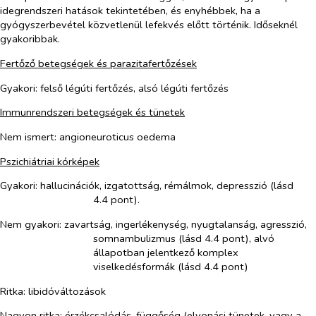
idegrendszeri hatások tekintetében, és enyhébbek, ha a
gyógyszerbevétel közvetlenül lefekvés előtt történik. Időseknél
gyakoribbak.
Fertőző betegségek és parazitafertőzések
Gyakori: felső légúti fertőzés, alsó légúti fertőzés
Immunrendszeri betegségek és tünetek
Nem ismert:
angioneuroti
c
us oedema
Pszichiátriai kórképek
Gyakori: hallucinációk, izgatottság, rémálmok, depresszió (lásd
4.4 pont).
Nem gyakori: zavartság, ingerlékenység,
nyugtalanság, agresszió
,
somnambulizmus (lásd 4.4 pont), alvó
állapotban jelentkező komplex
viselkedésformák (lásd 4.4 pont)
Ritka: libidóváltozások
Nagyon ritka:
érzékcsalódás, függőség (elvonási tünetek, vagy a