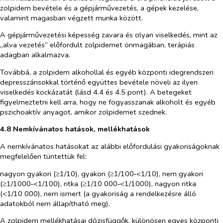
zolpidem bevétele és a gépjárművezetés, a gépek kezelése,
valamint magasban végzett munka között.
A gépjárművezetési képesség zavara és olyan viselkedés, mint az
„alva vezetés” előfordult zolpidemet önmagában, terápiás
adagban alkalmazva.
Továbbá, a zolpidem alkohollal és egyéb központi idegrendszeri
depresszánsokkal történő együttes bevétele növeli az ilyen
viselkedés kockázatát (lásd 4.4 és 4.5 pont). A betegeket
figyelmeztetni kell arra, hogy ne fogyasszanak alkoholt és egyéb
pszichoaktív anyagot, amikor zolpidemet szednek.
4.8 Nemkívánatos hatások, mellékhatások
A nemkívánatos hatásokat az alábbi előfordulási gyakoriságoknak
megfelelően tüntettük fel:
nagyon gyakori (≥1/10), gyakori (≥1/100‑<1/10), nem gyakori
(≥1/1000‑<1/100), ritka (≥1/10 000‑<1/1000), nagyon ritka
(<1/10 000), nem ismert (a gyakoriság a rendelkezésre álló
adatokból nem állapítható meg).
A zolpidem mellékhatásai dózisfüggők, különösen egyes központi