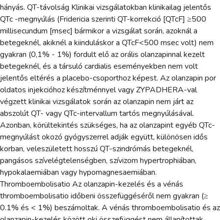
hányás. QT-távolság Klinikai vizsgálatokban klinikailag jelentős
QTc -megnyúlás (Fridericia szerinti QT-korrekció [QTcF] ≥500
millisecundum [msec] bármikor a vizsgálat során, azoknál a
betegeknél, akiknél a kiinduláskor a QTcF<500 msec volt) nem
gyakran (0,1% - 1%) fordult elő az orális olanzapinnal kezelt
betegeknél, és a társuló cardialis eseményekben nem volt
jelentős eltérés a placebo-csoporthoz képest. Az olanzapin por
oldatos injekcióhoz készítménnyel vagy ZYPADHERA-val
végzett klinikai vizsgálatok során az olanzapin nem járt az
abszolút QT- vagy QTc-intervallum tartós megnyúlásával.
Azonban, körültekintés szükséges, ha az olanzapint egyéb QTc-
megnyúlást okozó gyógyszerrel adják együtt, különösen idős
korban, veleszületett hosszú QT-szindrómás betegeknél,
pangásos szívelégtelenségben, szívizom hypertrophiában,
hypokalaemiában vagy hypomagnesaemiában.
Thromboembolisatio Az olanzapin-kezelés és a vénás
thromboembolisatio időbeni összefüggéséről nem gyakran (≥
0.1% és < 1%) beszámoltak. A vénás thromboembolisatio és az
olanzapin-kezelés között oki összefüggést nem állapítottak