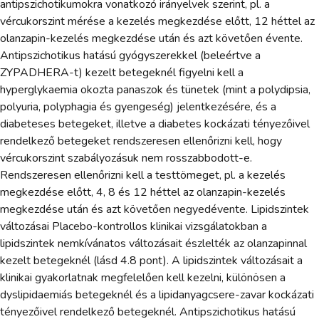
antipszichotikumokra vonatkozó irányelvek szerint, pl. a
vércukorszint mérése a kezelés megkezdése előtt, 12 héttel az
olanzapin-kezelés megkezdése után és azt követően évente.
Antipszichotikus hatású gyógyszerekkel (beleértve a
ZYPADHERA-t) kezelt betegeknél figyelni kell a
hyperglykaemia okozta panaszok és tünetek (mint a polydipsia,
polyuria, polyphagia és gyengeség) jelentkezésére, és a
diabeteses betegeket, illetve a diabetes kockázati tényezőivel
rendelkező betegeket rendszeresen ellenőrizni kell, hogy
vércukorszint szabályozásuk nem rosszabbodott-e.
Rendszeresen ellenőrizni kell a testtömeget, pl. a kezelés
megkezdése előtt, 4, 8 és 12 héttel az olanzapin-kezelés
megkezdése után és azt követően negyedévente. Lipidszintek
változásai Placebo-kontrollos klinikai vizsgálatokban a
lipidszintek nemkívánatos változásait észlelték az olanzapinnal
kezelt betegeknél (lásd 4.8 pont). A lipidszintek változásait a
klinikai gyakorlatnak megfelelően kell kezelni, különösen a
dyslipidaemiás betegeknél és a lipidanyagcsere-zavar kockázati
tényezőivel rendelkező betegeknél. Antipszichotikus hatású