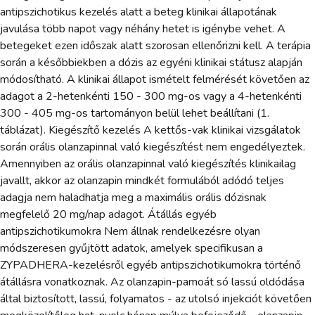
antipszichotikus kezelés alatt a beteg klinikai állapotának
javulása több napot vagy néhány hetet is igénybe vehet. A
betegeket ezen időszak alatt szorosan ellenőrizni kell. A terápia
során a későbbiekben a dózis az egyéni klinikai státusz alapján
módosítható. A klinikai állapot ismételt felmérését követően az
adagot a 2-hetenkénti 150 - 300 mg-os vagy a 4-hetenkénti
300 - 405 mg-os tartományon belül lehet beállítani (1.
táblázat). Kiegészítő kezelés A kettős-vak klinikai vizsgálatok
során orális olanzapinnal való kiegészítést nem engedélyeztek.
Amennyiben az orális olanzapinnal való kiegészítés klinikailag
javallt, akkor az olanzapin mindkét formulából adódó teljes
adagja nem haladhatja meg a maximális orális dózisnak
megfelelő 20 mg/nap adagot. Átállás egyéb
antipszichotikumokra Nem állnak rendelkezésre olyan
módszeresen gyűjtött adatok, amelyek specifikusan a
ZYPADHERA-kezelésről egyéb antipszichotikumokra történő
átállásra vonatkoznak. Az olanzapin-pamoát só lassú oldódása
által biztosított, lassú, folyamatos - az utolsó injekciót követően