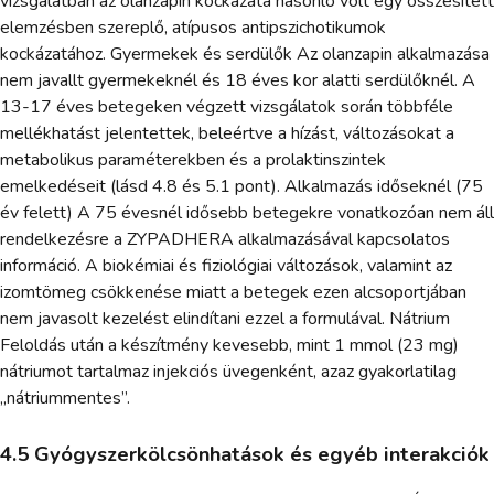
vizsgálatban az olanzapin kockázata hasonló volt egy összesített
elemzésben szereplő, atípusos antipszichotikumok
kockázatához. Gyermekek és serdülők Az olanzapin alkalmazása
nem javallt gyermekeknél és 18 éves kor alatti serdülőknél. A
13-17 éves betegeken végzett vizsgálatok során többféle
mellékhatást jelentettek, beleértve a hízást, változásokat a
metabolikus paraméterekben és a prolaktinszintek
emelkedéseit (lásd 4.8 és 5.1 pont). Alkalmazás időseknél (75
év felett) A 75 évesnél idősebb betegekre vonatkozóan nem áll
rendelkezésre a ZYPADHERA alkalmazásával kapcsolatos
információ. A biokémiai és fiziológiai változások, valamint az
izomtömeg csökkenése miatt a betegek ezen alcsoportjában
nem javasolt kezelést elindítani ezzel a formulával. Nátrium
Feloldás után a készítmény kevesebb, mint 1 mmol (23 mg)
nátriumot tartalmaz injekciós üvegenként, azaz gyakorlatilag
„nátriummentes”.
4.5 Gyógyszerkölcsönhatások és egyéb interakciók