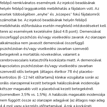
fellépő nemkívánatos események Az injekció beadásának
helyén fellépő leggyakoribb mellékhatás a fájdalom volt. Az
esetek többségében „enyhe” és „közepes” fokú fájdalomról
számoltak be. Az injekció beadásának helyén fellépő
mellékhatás előfordulása esetén megfelelő intézkedéseket kell
tenni az események kezelésére (lásd 4.8 pont). Demenciával
összefüggő pszichózis és/vagy viselkedési zavarok Az olanzapin
alkalmazása nem javasolt demenciával összefüggő
pszichózisban és/vagy viselkedési zavarban szenvedő
betegeknél a mortalitás növekedése, valamint a
cerebrovascularis katasztrófa kockázata miatt. A demenciával
kapcsolatos pszichózisban és/vagy viselkedési zavarban
szenvedő idős betegek (átlagos életkor 78 év) placebo-
kontrollos (6-12 hét időtartamú) klinikai vizsgálatai során az
orális olanzapinnal kezelt betegek halálozásának incidenciája
kétszer magasabb volt a placebóval kezelt betegekénél
(sorrendben 3,5% vs. 1,5%). A halálozás magasabb incidenciája
nem függött össze az olanzapin adagjával (az átlagos napi adag
4,4 mg) vagy a kezelés időtartamával. Azok a kockázati