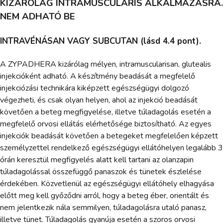
KIZÁRÓLAG INTRAMUSCULARIS ALKALMAZÁSRA.
NEM ADHATÓ BE
INTRAVÉNÁSAN VAGY SUBCUTAN (lásd 4.4 pont).
A ZYPADHERA kizárólag mélyen, intramuscularisan, glutealis
injekcióként adható. A készítmény beadását a megfelelő
injekciózási technikára kiképzett egészségügyi dolgozó
végezheti, és csak olyan helyen, ahol az injekció beadását
követően a beteg megfigyelése, illetve túladagolás esetén a
megfelelő orvosi ellátás elérhetősége biztosítható. Az egyes
injekciók beadását követően a betegeket megfelelően képzett
személyzettel rendelkező egészségügyi ellátóhelyen legalább 3
órán keresztül megfigyelés alatt kell tartani az olanzapin
túladagolással összefüggő panaszok és tünetek észlelése
érdekében. Közvetlenül az egészségügyi ellátóhely elhagyása
előtt meg kell győződni arról, hogy a beteg éber, orientált és
nem jelentkezik nála semmilyen, túladagolásra utaló panasz,
illetve tünet. Túladagolás gyanúja esetén a szoros orvosi