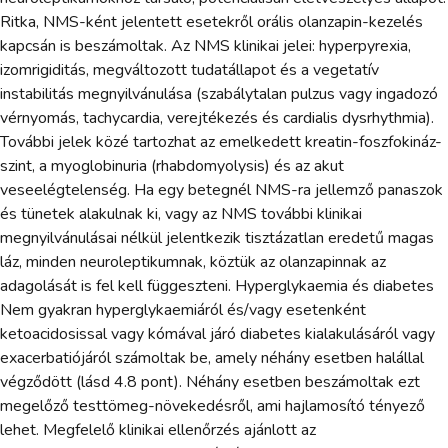
Ritka, NMS-ként jelentett esetekről orális olanzapin-kezelés
kapcsán is beszámoltak. Az NMS klinikai jelei: hyperpyrexia,
izomrigiditás, megváltozott tudatállapot és a vegetatív
instabilitás megnyilvánulása (szabálytalan pulzus vagy ingadozó
vérnyomás, tachycardia, verejtékezés és cardialis dysrhythmia).
További jelek közé tartozhat az emelkedett kreatin-foszfokináz-
szint, a myoglobinuria (rhabdomyolysis) és az akut
veseelégtelenség. Ha egy betegnél NMS-ra jellemző panaszok
és tünetek alakulnak ki, vagy az NMS további klinikai
megnyilvánulásai nélkül jelentkezik tisztázatlan eredetű magas
láz, minden neuroleptikumnak, köztük az olanzapinnak az
adagolását is fel kell függeszteni. Hyperglykaemia és diabetes
Nem gyakran hyperglykaemiáról és/vagy esetenként
ketoacidosissal vagy kómával járó diabetes kialakulásáról vagy
exacerbatiójáról számoltak be, amely néhány esetben halállal
végződött (lásd 4.8 pont). Néhány esetben beszámoltak ezt
megelőző testtömeg-növekedésről, ami hajlamosító tényező
lehet. Megfelelő klinikai ellenőrzés ajánlott az