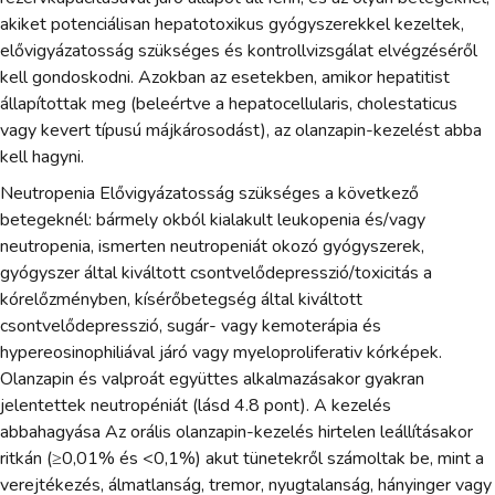
akiket potenciálisan hepatotoxikus gyógyszerekkel kezeltek,
elővigyázatosság szükséges és kontrollvizsgálat elvégzéséről
kell gondoskodni. Azokban az esetekben, amikor hepatitist
állapítottak meg (beleértve a hepatocellularis, cholestaticus
vagy kevert típusú májkárosodást), az olanzapin-kezelést abba
kell hagyni.
Neutropenia Elővigyázatosság szükséges a következő
betegeknél: bármely okból kialakult leukopenia és/vagy
neutropenia, ismerten neutropeniát okozó gyógyszerek,
gyógyszer által kiváltott csontvelődepresszió/toxicitás a
kórelőzményben, kísérőbetegség által kiváltott
csontvelődepresszió, sugár- vagy kemoterápia és
hypereosinophiliával járó vagy myeloproliferativ kórképek.
Olanzapin és valproát együttes alkalmazásakor gyakran
jelentettek neutropéniát (lásd 4.8 pont). A kezelés
abbahagyása Az orális olanzapin-kezelés hirtelen leállításakor
ritkán (≥0,01% és <0,1%) akut tünetekről számoltak be, mint a
verejtékezés, álmatlanság, tremor, nyugtalanság, hányinger vagy