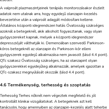
A valproát plazmaszintjeinek terápiás monitorozásakor észlelt
adatok nem utalnak arra, hogy egyidejű olanzapin-kezelés
bevezetése után a valproát adagját módosítani kellene.
Általános központi idegrendszeri hatás Óvatosság szükséges
azoknál a betegeknél, akik alkoholt fogyasztanak, vagy olyan
gyógyszereket kapnak, melyek a központi idegrendszer
depresszióját válthatják ki. Demenciában szenvedő Parkinson-
kóros betegeknél az olanzapin és Parkinson-kór elleni
gyógyszerek egyidejű alkalmazása nem javasolt (lásd 4.4 pont).
QTc szakasz Óvatosság szükséges, ha az olanzapint olyan
gyógyszerekkel egyidejűleg alkalmazzák, amelyek igazoltan a
QTc-szakasz megnyúlását okozzák (lásd 4.4 pont).
4.6 Termékenység, terhesség és szoptatás
Terhesség Terhes nőknél nem végeztek megfelelő és jól
kontrollált klinikai vizsgálatokat. A betegeknek azt kell
tanácsolni, hogy amennyiben az olanzapin-kezelés alatt teherbe