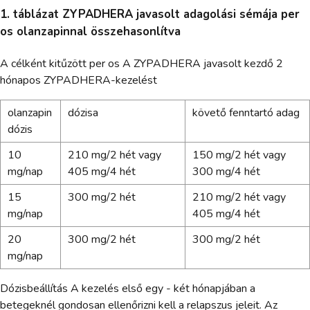
1. táblázat ZYPADHERA javasolt adagolási sémája per
os olanzapinnal összehasonlítva
A célként kitűzött per os A ZYPADHERA javasolt kezdő 2
hónapos ZYPADHERA-kezelést
olanzapin
dózisa
követő fenntartó adag
dózis
10
210 mg/2 hét vagy
150 mg/2 hét vagy
mg/nap
405 mg/4 hét
300 mg/4 hét
15
300 mg/2 hét
210 mg/2 hét vagy
mg/nap
405 mg/4 hét
20
300 mg/2 hét
300 mg/2 hét
mg/nap
Dózisbeállítás A kezelés első egy - két hónapjában a
betegeknél gondosan ellenőrizni kell a relapszus jeleit. Az