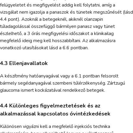
felügyeletet és megfigyelést addig kell folytatni, amíg a
vizsgálat nem igazolja a panaszok és tünetek megszűnését (lásd
4.4 pont). Azoknál a betegeknél, akiknél olanzapin
túladagolással összefüggő bármilyen panasz vagy tünet
észlelhető, a 3 órás megfigyelési időszakot a klinikailag
megfelelő ideig meg kell hosszabbítani. Az alkalmazásra
vonatkozó utasításokat lásd a 6.6 pontban.
4.3 Ellenjavallatok
A készítmény hatóanyagával vagy a 6.1 pontban felsorolt
bármely segédanyagával szembeni túlérzékenység. Zártzugú
glaucoma ismert kockázatával rendelkező betegek.
4.4 Különleges figyelmeztetések és az
alkalmazással kapcsolatos óvintézkedések
Különösen vigyázni kell a megfelelő injekciós technika