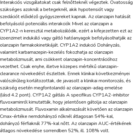
Interakciós vizsgálatokat csak felnőtteknél végeztek. Óvatosság
szükséges azoknál a betegeknél, akik hypotensiót vagy
szedációt előidéző gyógyszereket kapnak. Az olanzapin hatását
befolyásoló potenciális interakciók Mivel az olanzapin a
CYP1A2-n keresztül metabolizálódik, ezért a kifejezetten ezt az
izoenzimet indukáló vagy gátló hatóanyagok befolyásolhatják az
olanzapin farmakokinetikáját. CYP1A2 indukció Dohányzás,
valamint karbamazepin-kezelés fokozhatja az olanzapin
metabolizmusát, ami csökkent olanzapin-koncentrációhoz
vezethet. Csak enyhe, illetve közepes mértékű olanzapin-
clearance növekedést észleltek. Ennek klinikai következményei
valószínűleg korlátozottak, de javasolt a klinikai monitorozás, és
szükség esetén megfontolandó az olanzapin-adag emelése
(lásd 4.2 pont). CYP1A2 gátlás A specifikus CYP1A2-inhibitor
fluvoxaminról kimutatták, hogy jelentősen gátolja az olanzapin
metabolizmusát. Fluvoxamin alkalmazását követően az olanzapin
Cmax-értéke nemdohányzó nőknél átlagosan 54%-kal,
dohányzó férfiaknál 77%-kal nőtt. Az olanzapin AUC-értékének
átlagos növekedése sorrendben 52%, ill. 108% volt.