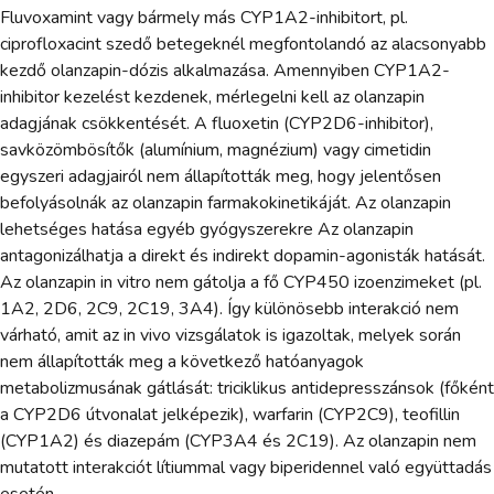
Fluvoxamint vagy bármely más CYP1A2-inhibitort, pl.
ciprofloxacint szedő betegeknél megfontolandó az alacsonyabb
kezdő olanzapin-dózis alkalmazása. Amennyiben CYP1A2-
inhibitor kezelést kezdenek, mérlegelni kell az olanzapin
adagjának csökkentését. A fluoxetin (CYP2D6-inhibitor),
savközömbösítők (alumínium, magnézium) vagy cimetidin
egyszeri adagjairól nem állapították meg, hogy jelentősen
befolyásolnák az olanzapin farmakokinetikáját. Az olanzapin
lehetséges hatása egyéb gyógyszerekre Az olanzapin
antagonizálhatja a direkt és indirekt dopamin-agonisták hatását.
Az olanzapin in vitro nem gátolja a fő CYP450 izoenzimeket (pl.
1A2, 2D6, 2C9, 2C19, 3A4). Így különösebb interakció nem
várható, amit az in vivo vizsgálatok is igazoltak, melyek során
nem állapították meg a következő hatóanyagok
metabolizmusának gátlását: triciklikus antidepresszánsok (főként
a CYP2D6 útvonalat jelképezik), warfarin (CYP2C9), teofillin
(CYP1A2) és diazepám (CYP3A4 és 2C19). Az olanzapin nem
mutatott interakciót lítiummal vagy biperidennel való együttadás
esetén.