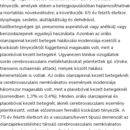
tényezők, amelyek ebben a betegpopulációban hajlamosíthatnak
a mortalitás növekedésére, a következők: 65 év feletti életkor,
dysphagia, sedatio, alultápláltság és dehidráció,
tüdőbetegségek (pl. pneumonia aspiratióval vagy anélkül) vagy
benzodiazepinek egyidejű használata. Azonban az orális
olanzapinnal kezelt betegek halálozási incidenciája ezektől a
kockázati tényezőktől függetlenül magasabb volt, mint a
placebóval kezelt betegeké. Ugyanezen klinikai vizsgálatok
során cerebrovascularis mellékhatásokat jelentettek (pl. stroke,
transiens ischaemiás attack), melyek között halálos
kimenetelűek is voltak. Az orális olanzapinnal kezelt betegeknél
a cerebrovascularis nemkívánatos események incidenciája
háromszor magasabb volt, mint a placebóval kezelt betegeknél
(sorrendben: 1,3% vs 0,4%). Minden, orális olanzapinnal és
placebóval kezelt betegnél, akinél cerebrovascularis esemény
jelentkezett, voltak előzetesen fennálló kockázati tényezők. A
75 év feletti életkort és a vascularis/kevert típusú demenciát az
olanzapinkezeléshez társuló cerebrovascularis nemkívánatos