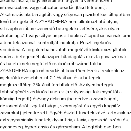
alkalmazására, hogy elkerülhető legyen a véletlenszerű
intravascularis vagy subcutan beadás (lásd 6.6 pont).
Alkalmazás akutan agitált vagy súlyosan pszichotikus állapotban
levő betegeknél A ZYPADHERA nem alkalmazható olyan,
schizophreniában szenvedő betegek kezelésére, akik olyan
akutan agitált vagy súlyosan pszichotikus állapotban vannak, ami
a tünetek azonnali kontrollját indokolja. Poszt-injekciós
szindróma A forgalomba hozatalt megelőző klinikai vizsgálatok
során a betegeknél olanzapin-túladagolás okozta panaszoknak
és tüneteknek megfelelő reakciókról számoltak be
ZYPADHERA injekció beadását követően. Ezek a reakciók az
injekciók kevesebb mint 0,1%-ában és a betegek
megközelítőleg 2%-ánál fordultak elő. Az ilyen betegek
többségénél szedációs tünetek (a súlyossági fok enyhétől a
kómáig terjedt) és/vagy delirium (beleértve a zavartságot,
dezorientációt, izgatottságot, szorongást és egyéb kognitív
zavarokat) jelentkezett. Egyéb észlelt tünetek közé tartoznak az
extrapyramidalis tünetek, dysarthria, ataxia, agresszió, szédülés,
gyengeség, hypertensio és görcsroham. A legtöbb esetben