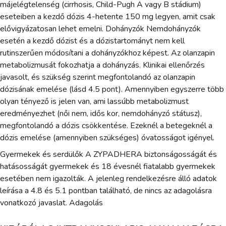
májelégtelenség (cirrhosis, Child-Pugh A vagy B stádium)
eseteiben a kezdő dózis 4-hetente 150 mg legyen, amit csak
elővigyázatosan lehet emelni. Dohányzók Nemdohányzók
esetén a kezdő dózist és a dózistartományt nem kell
rutinszerűen módosítani a dohányzókhoz képest. Az olanzapin
metabolizmusát fokozhatja a dohányzás. Klinikai ellenőrzés
javasolt, és szükség szerint megfontolandó az olanzapin
dózisának emelése (lásd 4.5 pont). Amennyiben egyszerre több
olyan tényező is jelen van, ami lassúbb metabolizmust
eredményezhet (női nem, idős kor, nemdohányzó státusz),
megfontolandó a dózis csökkentése. Ezeknél a betegeknél a
dózis emelése (amennyiben szükséges) óvatosságot igényel.
Gyermekek és serdülők A ZYPADHERA biztonságosságát és
hatásosságát gyermekek és 18 évesnél fiatalabb gyermekek
esetében nem igazolták. A jelenleg rendelkezésre álló adatok
leírása a 4.8 és 5.1 pontban található, de nincs az adagolásra
vonatkozó javaslat. Adagolás