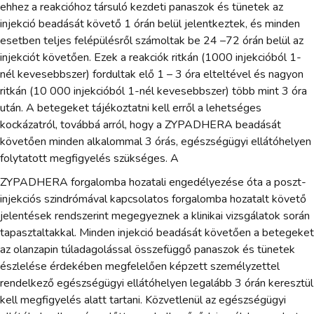
ehhez a reakcióhoz társuló kezdeti panaszok és tünetek az
injekció beadását követő 1 órán belül jelentkeztek, és minden
esetben teljes felépülésről számoltak be 24 –72 órán belül az
injekciót követően. Ezek a reakciók ritkán (1000 injekcióból 1-
nél kevesebbszer) fordultak elő 1 – 3 óra elteltével és nagyon
ritkán (10 000 injekcióból 1-nél kevesebbszer) több mint 3 óra
után. A betegeket tájékoztatni kell erről a lehetséges
kockázatról, továbbá arról, hogy a ZYPADHERA beadását
követően minden alkalommal 3 órás, egészségügyi ellátóhelyen
folytatott megfigyelés szükséges. A
ZYPADHERA forgalomba hozatali engedélyezése óta a poszt-
injekciós szindrómával kapcsolatos forgalomba hozatalt követő
jelentések rendszerint megegyeznek a klinikai vizsgálatok során
tapasztaltakkal. Minden injekció beadását követően a betegeket
az olanzapin túladagolással összefüggő panaszok és tünetek
észlelése érdekében megfelelően képzett személyzettel
rendelkező egészségügyi ellátóhelyen legalább 3 órán keresztül
kell megfigyelés alatt tartani. Közvetlenül az egészségügyi