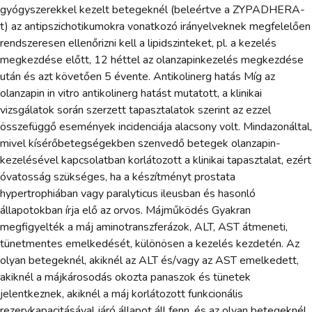
gyógyszerekkel kezelt betegeknél (beleértve a ZYPADHERA-
t) az antipszichotikumokra vonatkozó irányelveknek megfelelően
rendszeresen ellenőrizni kell a lipidszinteket, pl. a kezelés
megkezdése előtt, 12 héttel az olanzapinkezelés megkezdése
után és azt követően 5 évente. Antikolinerg hatás Míg az
olanzapin in vitro antikolinerg hatást mutatott, a klinikai
vizsgálatok során szerzett tapasztalatok szerint az ezzel
összefüggő események incidenciája alacsony volt. Mindazonáltal,
mivel kísérőbetegségekben szenvedő betegek olanzapin-
kezelésével kapcsolatban korlátozott a klinikai tapasztalat, ezért
óvatosság szükséges, ha a készítményt prostata
hypertrophiában vagy paralyticus ileusban és hasonló
állapotokban írja elő az orvos. Májműködés Gyakran
megfigyelték a máj aminotranszferázok, ALT, AST átmeneti,
tünetmentes emelkedését, különösen a kezelés kezdetén. Az
olyan betegeknél, akiknél az ALT és/vagy az AST emelkedett,
akiknél a májkárosodás okozta panaszok és tünetek
jelentkeznek, akiknél a máj korlátozott funkcionális
rezervkapacitásával járó állapot áll fenn, és az olyan betegeknél,