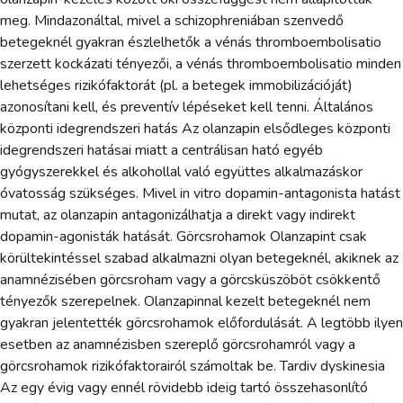
meg. Mindazonáltal, mivel a schizophreniában szenvedő
betegeknél gyakran észlelhetők a vénás thromboembolisatio
szerzett kockázati tényezői, a vénás thromboembolisatio minden
lehetséges rizikófaktorát (pl. a betegek immobilizációját)
azonosítani kell, és preventív lépéseket kell tenni. Általános
központi idegrendszeri hatás Az olanzapin elsődleges központi
idegrendszeri hatásai miatt a centrálisan ható egyéb
gyógyszerekkel és alkohollal való együttes alkalmazáskor
óvatosság szükséges. Mivel in vitro dopamin-antagonista hatást
mutat, az olanzapin antagonizálhatja a direkt vagy indirekt
dopamin-agonisták hatását. Görcsrohamok Olanzapint csak
körültekintéssel szabad alkalmazni olyan betegeknél, akiknek az
anamnézisében görcsroham vagy a görcsküszöböt csökkentő
tényezők szerepelnek. Olanzapinnal kezelt betegeknél nem
gyakran jelentették görcsrohamok előfordulását. A legtöbb ilyen
esetben az anamnézisben szereplő görcsrohamról vagy a
görcsrohamok rizikófaktorairól számoltak be. Tardiv dyskinesia
Az egy évig vagy ennél rövidebb ideig tartó összehasonlító