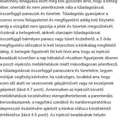
ellátóhely elhagyása előtt meg kell győződni arról, hogy a beteg
éber, orientált és nem jelentkeznek nála a túladagolással
összefüggő panaszok és tünetek. Túladagolás gyanújakor a
szoros orvosi felügyeletet és megfigyelést addig kell folytatni,
amíg a vizsgálat nem igazolja a jelek és tünetek megszűnését.
Azoknál a betegeknél, akiknél olanzapin túladagolással
összefüggő bármilyen panasz vagy tünet észlelhető, a 3 órás
megfigyelési időszakot ki kell terjeszteni a klinikailag megfelelő
ideig. A betegek figyelmét fel kell hívni arra, hogy az injekció
beadását követően a nap hátralévő részében figyeljenek éberen
a poszt-injekciós mellékhatások miatt másodlagosan jelentkező,
a túladagolással összefüggő panaszokra és tünetekre, legyen
módjuk segítség kérésére, ha szükséges, továbbá arra, hogy
ezen idő alatt ne vezessenek gépjárművet vagy ne kezeljenek
gépeket (lásd 4.7 pont). Amennyiben az injekciót követő
mellékhatások kezeléséhez elengedhetetlenek a parenterális
benzodiazepinek, a nagyfokú szedáció és kardiorespiratórikus
depresszió észlelésére ajánlott a klinikai státusz körültekintő
értékelése (lásd 4.5 pont). Az injekció beadásának helyén