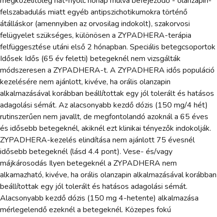
megközelítőleg hat-nyolc hónap múlva befejeződő - olanzapin-
felszabadulás miatt egyéb antipszichotikumokra történő
átálláskor (amennyiben az orvosilag indokolt), szakorvosi
felügyelet szükséges, különösen a ZYPADHERA-terápia
felfüggesztése utáni első 2 hónapban. Speciális betegcsoportok
Idősek Idős (65 év feletti) betegeknél nem vizsgálták
módszeresen a ZYPADHERA-t. A ZYPADHERA idős populáció
kezelésére nem ajánlott, kivéve, ha orális olanzapin
alkalmazásával korábban beállítottak egy jól tolerált és hatásos
adagolási sémát. Az alacsonyabb kezdő dózis (150 mg/4 hét)
rutinszerűen nem javallt, de megfontolandó azoknál a 65 éves
és idősebb betegeknél, akiknél ezt klinikai tényezők indokolják.
ZYPADHERA-kezelés elindítása nem ajánlott 75 évesnél
idősebb betegeknél (lásd 4.4 pont). Vese- és/vagy
májkárosodás Ilyen betegeknél a ZYPADHERA nem
alkamazható, kivéve, ha orális olanzapin alkalmazásával korábban
beállítottak egy jól tolerált és hatásos adagolási sémát.
Alacsonyabb kezdő dózis (150 mg 4-hetente) alkalmazása
mérlegelendő ezeknél a betegeknél. Közepes fokú