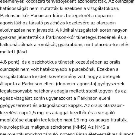
események kockázati tényezőjeként azonosították. Az olanzapin
hatásosságát nem mutatták ki ezekben a vizsgálatokban.
Parkinson-kór Parkinson-kóros betegeknél a dopamin-
agonistákhoz társuló pszichózis kezelésére az olanzapin
alkalmazása nem javasolt. A klinikai vizsgálatok során nagyon
gyakran jelentették a Parkinson-kór tünetegyüttesének és a
hallucinációknak a romlását, gyakrabban, mint placebo-kezelés
mellett (lásd
4.8 pont), és a pszichotikus tünetek kezelésében az orális
olanzapin nem volt hatékonyabb a placebónál. Ezekben a
vizsgálatokban kezdeti követelmény volt, hogy a betegek
állapota a Parkinson elleni (dopamin-agonista) gyógyszerek
legalacsonyabb hatékony adagja mellett stabil legyen, és az
egész vizsgálat során ugyanazokat a Parkinson elleni
gyógyszereket és adagolásokat kapják. Az orális olanzapin-
kezelést napi 2,5 mg-os adaggal kezdték és a vizsgáló
megítélése alapján legfeljebb napi 15 mg-os adagig titrálták.
Neuroleptikus malignus szindróma (NMS) Az NMS a
neuroleptikumokhoz társuló, potenciálisan életveszélyes állapot.