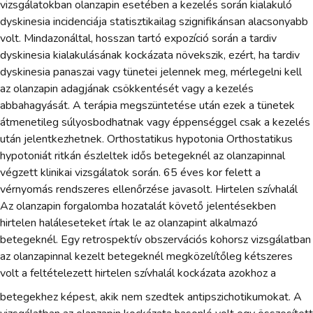
vizsgálatokban olanzapin esetében a kezelés során kialakuló
dyskinesia incidenciája statisztikailag szignifikánsan alacsonyabb
volt. Mindazonáltal, hosszan tartó expozíció során a tardiv
dyskinesia kialakulásának kockázata növekszik, ezért, ha tardiv
dyskinesia panaszai vagy tünetei jelennek meg, mérlegelni kell
az olanzapin adagjának csökkentését vagy a kezelés
abbahagyását. A terápia megszüntetése után ezek a tünetek
átmenetileg súlyosbodhatnak vagy éppenséggel csak a kezelés
után jelentkezhetnek. Orthostatikus hypotonia Orthostatikus
hypotoniát ritkán észleltek idős betegeknél az olanzapinnal
végzett klinikai vizsgálatok során. 65 éves kor felett a
vérnyomás rendszeres ellenőrzése javasolt. Hirtelen szívhalál
Az olanzapin forgalomba hozatalát követő jelentésekben
hirtelen haláleseteket írtak le az olanzapint alkalmazó
betegeknél. Egy retrospektív obszervációs kohorsz vizsgálatban
az olanzapinnal kezelt betegeknél megközelítőleg kétszeres
volt a feltételezett hirtelen szívhalál kockázata azokhoz a
betegekhez képest, akik nem szedtek antipszichotikumokat. A