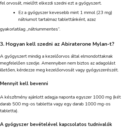
fel orvosát, mielőtt elkezdi szedni ezt a gyógyszert.
Ez a gyógyszer kevesebb mint 1 mmol (23 mg)
nátriumot tartalmaz tablettánként, azaz
gyakorlatilag „nátriummentes”.
3. Hogyan kell szedni az Abiraterone Mylan-t?
A gyógyszert mindig a kezelőorvos által elmondottaknak
megfelelően szedje. Amennyiben nem biztos az adagolást
illetően, kérdezze meg kezelőorvosát vagy gyógyszerészét.
Mennyit kell bevenni
A készítmény ajánlott adagja naponta egyszer 1000 mg (két
darab 500 mg-os tabletta vagy egy darab 1000 mg-os
tabletta).
A gyógyszer bevételével kapcsolatos tudnivalók