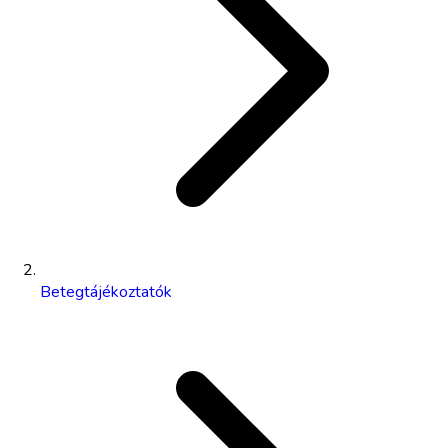
Betegtájékoztatók