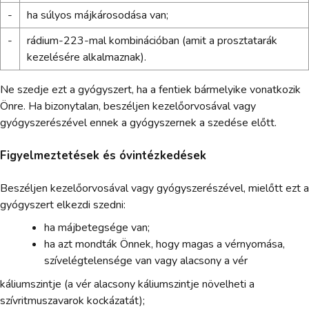
-
ha súlyos májkárosodása van;
-
rádium-223-mal kombinációban (amit a prosztatarák
kezelésére alkalmaznak).
Ne szedje ezt a gyógyszert, ha a fentiek bármelyike vonatkozik
Önre. Ha bizonytalan, beszéljen kezelőorvosával vagy
gyógyszerészével ennek a gyógyszernek a szedése előtt.
Figyelmeztetések és óvintézkedések
Beszéljen kezelőorvosával vagy gyógyszerészével, mielőtt ezt a
gyógyszert elkezdi szedni:
ha májbetegsége van;
ha azt mondták Önnek, hogy magas a vérnyomása,
szívelégtelensége van vagy alacsony a vér
káliumszintje (a vér alacsony káliumszintje növelheti a
szívritmuszavarok kockázatát);