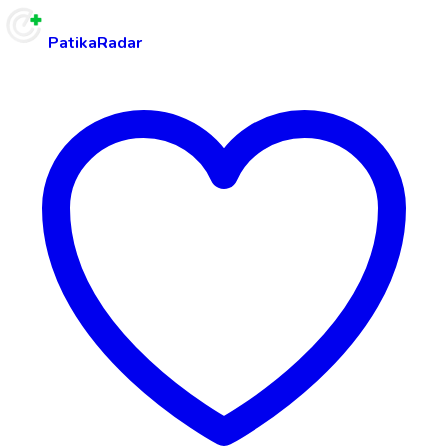
PatikaRadar