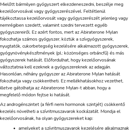
Mielőtt bármilyen gyógyszert elkezdeneszedni, beszélje meg
kezelőorvosával vagy gyógyszerészével. Feltétlenül
tájékoztassa kezelőorvosát vagy gyógyszerészét jelenleg vagy
nemrégiben szedett, valamint szedni tervezett egyéb
gyógyszereiről. Ez azért fontos, mert az Abiraterone Mylan
fokozhatja számos gyógyszer, köztük a szívgyógyszerek,
nyugtatók, cukorbetegség kezelésére alkalmazott gyógyszerek,
gyógynövénykészítmények (pl.: közönséges orbáncfű) és más
gyógyszerek hatását. Előfordulhat, hogy kezelőorvosának
változtatnia kell ezeknek a gyógyszereknek az adagján.
Hasonlóan, néhány gyógyszer az Abiraterone Mylan hatását
fokozhatja vagy csökkentheti. Ez mellékhatásokhoz vezethet,
illetve gátolhatja az Abiraterone Mylan-t abban, hogy a
megfelelő módon fejtse ki hatását.
Az androgénszintet (a férfi nemi hormonok szintjét) csökkentő
kezelés növelheti a szívritmuszavarok kockázatát. Mondja el
kezelőorvosának, ha olyan gyógyszereket kap:
amelyeket a szívritmuszavarok kezelésére alkalmaznak