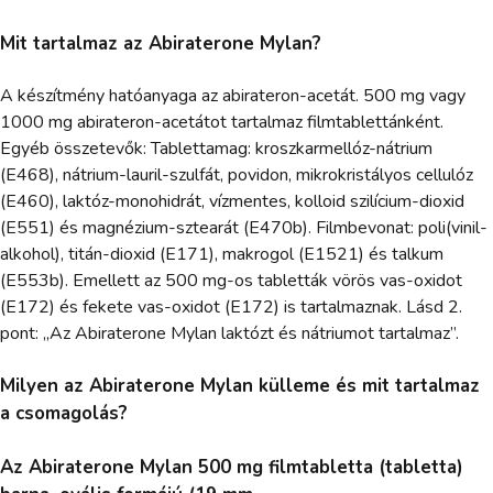
Mit tartalmaz az Abiraterone Mylan?
A készítmény hatóanyaga az abirateron-acetát. 500 mg vagy
1000 mg abirateron-acetátot tartalmaz filmtablettánként.
Egyéb összetevők: Tablettamag: kroszkarmellóz-nátrium
(E468), nátrium-lauril-szulfát, povidon, mikrokristályos cellulóz
(E460), laktóz-monohidrát, vízmentes, kolloid szilícium-dioxid
(E551) és magnézium-sztearát (E470b). Filmbevonat: poli(vinil-
alkohol), titán-dioxid (E171), makrogol (E1521) és talkum
(E553b). Emellett az 500 mg-os tabletták vörös vas-oxidot
(E172) és fekete vas-oxidot (E172) is tartalmaznak. Lásd 2.
pont: „Az Abiraterone Mylan laktózt és nátriumot tartalmaz”.
Milyen az Abiraterone Mylan külleme és mit tartalmaz
a csomagolás?
Az Abiraterone Mylan 500 mg filmtabletta (tabletta)