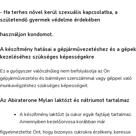
- Ha terhes nővel kerül szexuális kapcsolatba, a
születendő gyermek védelme érdekében
használjon kondomot.
A készítmény hatásai a gépjárművezetéshez és a gépek
kezeléséhez szükséges képességekre
Ez a gyógyszer valószínűleg nem befolyásolja az Ön
gépjárművezetési és bármilyen szerszámmal vagy géppel való
munkavégzéshez szükséges képességeit.
Az Abiraterone Mylan laktózt és nátriumot tartalmaz
A készítmény laktózt (a cukor egyik fajtája) tartalmaz.
Amennyiben kezelőorvosa korábban már
figyelmeztette Önt, hogy bizonyos cukrokra érzékeny, keresse