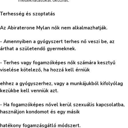
mellékhatásokat okozhat.
Terhesség és szoptatás
Az Abiraterone Mylan nők nem alkalmazhatják.
- Amennyiben a gyógyszert terhes nő veszi be, az
árthat a születendő gyermeknek.
- Terhes vagy fogamzóképes nők számára kesztyű
viselése kötelező, ha hozzá kell érniük
ehhez a gyógyszerhez, vagy a munkájukból kifolyólag
kezükbe kell venniük azt.
- Ha fogamzóképes nővel kerül szexuális kapcsolatba,
használjon kondomot és egy másik
hatékony fogamzásgátló módszert.