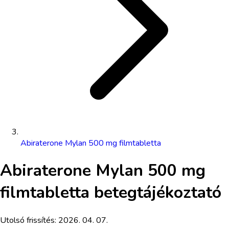
Abiraterone Mylan 500 mg filmtabletta
Abiraterone Mylan 500 mg
filmtabletta
betegtájékoztató
Utolsó frissítés:
2026. 04. 07.