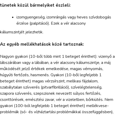
tünetek közül bármelyiket észleli:
izomgyengeség, izomrángás vagy heves szívdobogás
érzése (palpitáció). Ezek a vér alacsony
káliumszintjét jelezhetik.
Az egyéb mellékhatások közé tartoznak:
Nagyon gyakori (10-ből több mint 1 beteget érinthet): vizenyő a
lábszárában vagy a lábában, a vér alacsony káliumszintje, a máj
működését jelző értékek emelkedése, magas vérnyomás,
húgyúti fertőzés, hasmenés. Gyakori (10-ből legfeljebb 1
beteget érinthet) magas vérzsírszint, mellkasi fájdalom,
szabálytalan szívverés (pitvarfibrilláció), szívelégtelenség,
szapora szívverés, szepszisnek nevezett súlyos fertőzés,
csonttörések, emésztési zavar, vér a vizeletben, bőrkiütés. Nem
gyakori (100-ból legfeljebb 1 beteget érinthet) mellékvese-
problémák (só- és vízháztartási problémákkal összefüggésben),