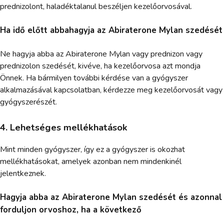
prednizolont, haladéktalanul beszéljen kezelőorvosával.
Ha idő előtt abbahagyja az Abiraterone Mylan szedését
Ne hagyja abba az Abiraterone Mylan vagy prednizon vagy
prednizolon szedését, kivéve, ha kezelőorvosa azt mondja
Önnek. Ha bármilyen további kérdése van a gyógyszer
alkalmazásával kapcsolatban, kérdezze meg kezelőorvosát vagy
gyógyszerészét.
4. Lehetséges mellékhatások
Mint minden gyógyszer, így ez a gyógyszer is okozhat
mellékhatásokat, amelyek azonban nem mindenkinél
jelentkeznek.
Hagyja abba az Abiraterone Mylan szedését és azonnal
forduljon orvoshoz, ha a következő