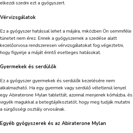
elkezdi szedni ezt a gyógyszert.
Vérvizsgálatok
Ez a gyógyszer hatással lehet a májára, miközben Ön semmiféle
tünetet nem érez. Ennek a gyógyszernek a szedése alatt
kezelőorvosa rendszeresen vérvizsgálatokat fog végeztetni,
hogy figyelje a máját érintő esetleges hatásokat.
Gyermekek és serdülők
Ez a gyógyszer gyermekek és serdülők kezelésére nem
alkalmazható. Ha egy gyermek vagy serdülő véletlenül lenyel
egy Abiraterone Mylan tablettát, azonnal menjenek kórházba, és
vigyék magukkal a betegtájékoztatót, hogy meg tudják mutatni
a sürgősségi osztály orvosának.
Egyéb gyógyszerek és az Abiraterone Mylan