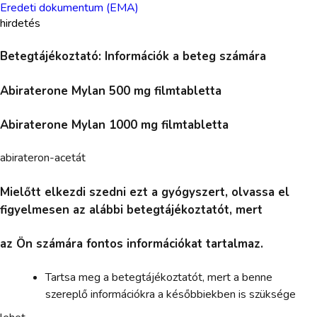
Eredeti dokumentum (EMA)
hirdetés
Betegtájékoztató: Információk a beteg számára
Abiraterone Mylan 500 mg filmtabletta
Abiraterone Mylan 1000 mg filmtabletta
abirateron-acetát
Mielőtt elkezdi szedni ezt a gyógyszert, olvassa el
figyelmesen az alábbi betegtájékoztatót, mert
az Ön számára fontos információkat tartalmaz.
Tartsa meg a betegtájékoztatót, mert a benne
szereplő információkra a későbbiekben is szüksége