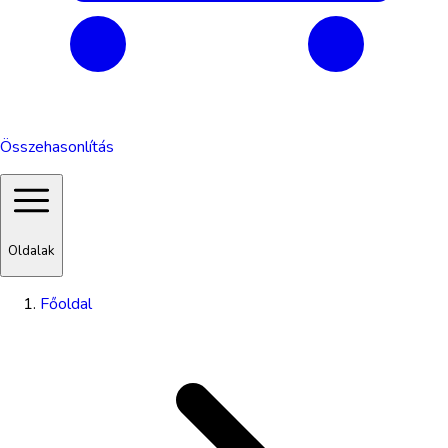
Összehasonlítás
Oldalak
Főoldal