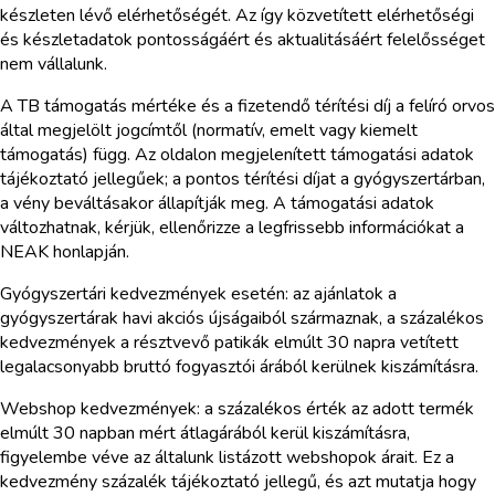
készleten lévő elérhetőségét. Az így közvetített elérhetőségi
és készletadatok pontosságáért és aktualitásáért felelősséget
nem vállalunk.
A TB támogatás mértéke és a fizetendő térítési díj a felíró orvos
által megjelölt jogcímtől (normatív, emelt vagy kiemelt
támogatás) függ. Az oldalon megjelenített támogatási adatok
tájékoztató jellegűek; a pontos térítési díjat a gyógyszertárban,
a vény beváltásakor állapítják meg. A támogatási adatok
változhatnak, kérjük, ellenőrizze a legfrissebb információkat a
NEAK honlapján.
Gyógyszertári kedvezmények esetén: az ajánlatok a
gyógyszertárak havi akciós újságaiból származnak, a százalékos
kedvezmények a résztvevő patikák elmúlt 30 napra vetített
legalacsonyabb bruttó fogyasztói árából kerülnek kiszámításra.
Webshop kedvezmények: a százalékos érték az adott termék
elmúlt 30 napban mért átlagárából kerül kiszámításra,
figyelembe véve az általunk listázott webshopok árait. Ez a
kedvezmény százalék tájékoztató jellegű, és azt mutatja hogy