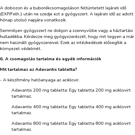
A dobozon és a buborékcsomagoláson feltüntetett lejárati idő
(EXP/Felh.:) után ne szedje ezt a gyógyszert. A lejárati idő az adott
hónap utolsó napjára vonatkozik.
Semmilyen gyógyszert ne dobjon a szennyvízbe vagy a háztartási
hulladékba. Kérdezze meg gyógyszerészét, hogy mit tegyen a már
nem használt gyógyszereivel. Ezek az intézkedések elősegítik a
környezet védelmét.
6. A
csomagolás tartalma és egyéb információk
Mit tartalmaz az Adavantis tabletta?
- A készítmény hatóanyaga az aciklovir.
Adavantis 200 mg tabletta:
Egy tabletta 200 mg aciklovirt
tartalmaz.
Adavantis 400 mg tabletta:
Egy tabletta 400 mg aciklovirt
tartalmaz.
Adavantis 800 mg tabletta:
Egy tabletta 800 mg aciklovirt
tartalmaz.