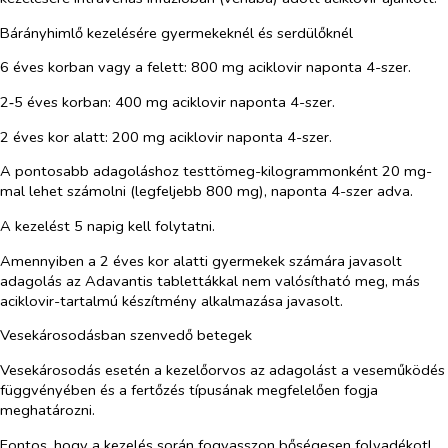
Bárányhimlő kezelésére gyermekeknél és serdülőknél
6 éves korban vagy a felett:
800 mg aciklovir naponta 4-szer.
2‑5 éves korban:
400 mg aciklovir naponta 4-szer.
2 éves kor alatt:
200 mg aciklovir naponta 4-szer.
A pontosabb adagoláshoz testtömeg-kilogrammonként 20 mg-
mal lehet számolni (legfeljebb 800 mg), naponta 4-szer adva.
A kezelést 5 napig kell folytatni.
Amennyiben a 2 éves kor alatti gyermekek számára javasolt
adagolás az Adavantis tablettákkal nem valósítható meg, más
aciklovir-tartalmú készítmény alkalmazása javasolt.
Vesekárosodásban szenvedő betegek
Vesekárosodás esetén a kezelőorvos az adagolást a veseműködés
függvényében és a fertőzés típusának megfelelően fogja
meghatározni.
Fontos, hogy a kezelés során fogyasszon bőségesen folyadékot!