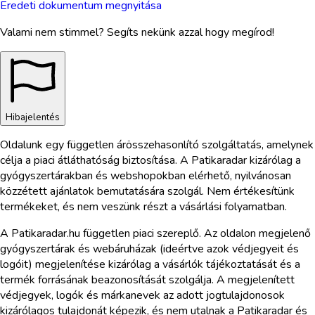
Eredeti dokumentum megnyitása
Valami nem stimmel? Segíts nekünk azzal hogy megírod!
Hibajelentés
Oldalunk egy független árösszehasonlító szolgáltatás, amelynek
célja a piaci átláthatóság biztosítása. A Patikaradar kizárólag a
gyógyszertárakban és webshopokban elérhető, nyilvánosan
közzétett ajánlatok bemutatására szolgál. Nem értékesítünk
termékeket, és nem veszünk részt a vásárlási folyamatban.
A Patikaradar.hu független piaci szereplő. Az oldalon megjelenő
gyógyszertárak és webáruházak (ideértve azok védjegyeit és
logóit) megjelenítése kizárólag a vásárlók tájékoztatását és a
termék forrásának beazonosítását szolgálja. A megjelenített
védjegyek, logók és márkanevek az adott jogtulajdonosok
kizárólagos tulajdonát képezik, és nem utalnak a Patikaradar és