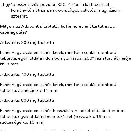
- Egyéb összetevők: povidon K30, A típusú karboximetil-
keményítő-nátrium, mikrokristályos cellulóz, magnézium-
sztearát.
Milyen az Adavantis tabletta külleme és mit tartalmaz a
csomagolás?
Adavantis 200 mg tabletta
Fehér vagy csaknem fehér, kerek, mindkét oldalán domború
tabletta, egyik oldalán dombornyomásos „200” felirattal, átmérője
kb. 9 mm.
Adavantis 400 mg tabletta
Fehér vagy csaknem fehér, kerek, mindkét oldalán domború
tabletta, átmérője kb. 11 mm.
Adavantis 800 mg tabletta
Fehér vagy csaknem fehér, hosszúkás, mindkét oldalán domború
tabletta, egyik oldalán bemetszéssel (hossza kb. 19 mm,
szélessége kb. 10 mm).