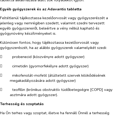
Egyéb gyógyszerek és az Adavantis tabletta
Feltétlenül tájékoztassa kezelőorvosát vagy gyógyszerészét a
jelenleg vagy nemrégiben szedett, valamint szedni tervezett
egyéb gyógyszereiről, beleértve a vény nélkül kapható és
gyógynövény készítményeket is.
Különösen fontos, hogy tájékoztassa kezelőorvosát vagy
gyógyszerészét, ha az alábbi gyógyszerek valamelyikét szedi:
​
probenecid (köszvényre adott gyógyszer)
​
cimetidin (gyomorfekélyre adott gyógyszer)
​
mikofenolát-mofetil (átültetett szervek kilökődésének
megakadályozására adott gyógyszer)
​
teofillin (krónikus obstruktív tüdőbetegségre [COPD] vagy
asztmára adott gyógyszer).
Terhesség és szoptatás
Ha Ön terhes vagy szoptat, illetve ha fennáll Önnél a terhesség