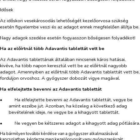
Idősek
Az időskori vesekárosodás lehetőségét kezelőorvosa szükség
esetén figyelembe veszi és az adagot ennek megfelelően állítja be.
Nagy adagok szedése esetén fogyasszon bőségesen folyadékot!
Ha az előírtnál több Adavantis tablettát vett be
Az Adavantis tablettának általában nincsenek káros hatásai,
kivéve, ha több napon keresztül vett be az előírtnál nagyobb
adagot. Amennyiben az előírtnál több Adavantis tablettát vett be,
forduljon orvoshoz. A gyógyszer dobozát vigye magával.
Ha elfelejtette bevenni az Adavantis tablettát
•​
Ha elfelejtette bevenni az Adavantis tablettát, vegye be
amint eszébe jut. Azonban, ha közeleg a következő adag
bevételének ideje, ne vegye be a kihagyott tablettát.
•​
Ne vegyen be kétszeres adagot a kihagyott adag pótlására.
Ha bármilyen további kérdése van a gyógyszer alkalmazásával
kapcsolatban, kérdezze meg kezelőorvosát vagy gyógyszerészét.