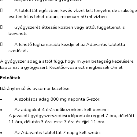
​
A tablettát egészben, kevés vízzel kell lenyelni, de szüksége
esetén fel is lehet oldani, minimum 50 ml vízben.
​
Gyógyszerét étkezés közben vagy attól függetlenül is
beveheti.
​
A lehető leghamarabb kezdje el az Adavantis tabletta
szedését.
A gyógyszer adagja attól függ, hogy milyen betegség kezelésére
kapta ezt a gyógyszert. Kezelőorvosa ezt megbeszéli Önnel.
Felnőttek
Bárányhimlő és övsömör kezelése
•​
A szokásos adag 800 mg naponta 5-ször.
•​
Az adagokat 4 órás időközönként kell bevenni.
A javasolt gyógyszerszedési időpontok: reggel 7 óra, délelőtt
11 óra, délután 3 óra, este 7 óra és éjjel 11 óra.
•​
Az Adavantis tablettát 7 napig kell szedni.