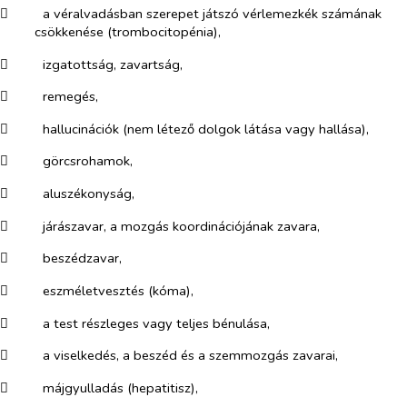
​
a véralvadásban szerepet játszó vérlemezkék számának
csökkenése (trombocitopénia),
​
izgatottság, zavartság,
​
remegés,
​
hallucinációk (nem létező dolgok látása vagy hallása),
​
görcsrohamok,
​
aluszékonyság,
​
járászavar, a mozgás koordinációjának zavara,
​
beszédzavar,
​
eszméletvesztés (kóma),
​
a test részleges vagy teljes bénulása,
​
a viselkedés, a beszéd és a szemmozgás zavarai,
​
májgyulladás (hepatitisz),