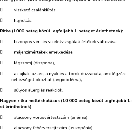
​
viszkető csalánkiütés,
​
hajhullás.
Ritka (1000 beteg közül legfeljebb 1 beteget érinthetnek):
​
bizonyos vér- és vizeletvizsgálati értékek változása,
​
májenzimértékek emelkedése,
​
légszomj (diszpnoe),
​
az ajkak, az arc, a nyak és a torok duzzanata, ami légzési
nehézséget okozhat (angioödéma),
​
súlyos allergiás reakciók.
Nagyon ritka mellékhatások (10 000 beteg közül legfeljebb 1-
et érinthetnek):
​
alacsony vörösvértestszám (anémia),
​
alacsony fehérvérsejtszám (leukopénia),