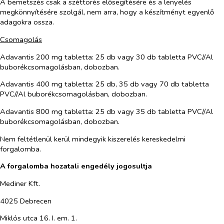
A bemetszés csak a széttörés elősegítésére és a lenyelés
megkönnyítésére szolgál, nem arra, hogy a készítményt egyenlő
adagokra ossza.
Csomagolás
Adavantis 200 mg tabletta
: 25 db vagy 30 db tabletta PVC//Al
buborékcsomagolásban, dobozban.
Adavantis 400 mg tabletta
: 25 db, 35 db vagy 70 db tabletta
PVC//Al buborékcsomagolásban, dobozban.
Adavantis 800 mg tabletta
: 25 db vagy 35 db tabletta PVC//Al
buborékcsomagolásban, dobozban.
Nem feltétlenül kerül mindegyik kiszerelés kereskedelmi
forgalomba.
A forgalomba hozatali engedély jogosultja
Mediner Kft.
4025 Debrecen
Miklós utca 16. I. em. 1.