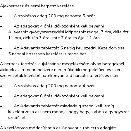
Ajakherpesz és nemi herpesz kezelése
•​
A szokásos adag 200 mg naponta 5-ször.
•​
Az adagokat 4 órás időközönként kell bevenni.
A javasolt gyógyszerszedési időpontok: reggel 7 óra, délelőtt
11 óra, délután 3 óra, este 7 óra és éjjel 11 óra.
•​
Az Adavantis tablettát 5 napig kell szedni. Kezelőorvosa
5 napnál hosszabb kezelést is rendelhet.
A herpesz fertőzés kiújulásának megelőzésére olyan betegeknél,
akiknek az immunrendszere nem működik megfelelően és ezért
szervezetük kevésbé hatékonyan tud harcolni a fertőzés ellen
•​
A szokásos adag 200 mg naponta 4-szer.
•​
Az adagokat 6 órás időközönként kell bevenni.
•​
Az Adavantis tablettát mindaddig szedni kell, amíg
kezelőorvosa azt nem mondja, hogy hagyja abba a gyógyszer
szedését.
A kezelőorvos módosíthatja az Adavantis tabletta adagját: