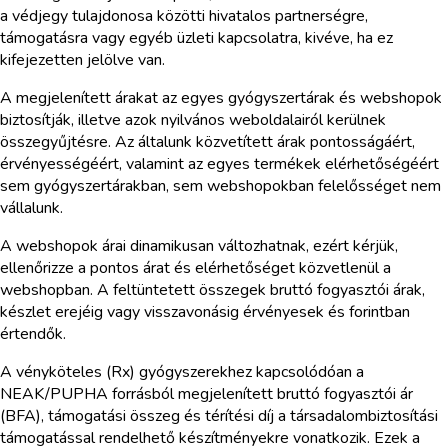
a védjegy tulajdonosa közötti hivatalos partnerségre,
támogatásra vagy egyéb üzleti kapcsolatra, kivéve, ha ez
kifejezetten jelölve van.
A megjelenített árakat az egyes gyógyszertárak és webshopok
biztosítják, illetve azok nyilvános weboldalairól kerülnek
összegyűjtésre. Az általunk közvetített árak pontosságáért,
érvényességéért, valamint az egyes termékek elérhetőségéért
sem gyógyszertárakban, sem webshopokban felelősséget nem
vállalunk.
A webshopok árai dinamikusan változhatnak, ezért kérjük,
ellenőrizze a pontos árat és elérhetőséget közvetlenül a
webshopban. A feltüntetett összegek bruttó fogyasztói árak,
készlet erejéig vagy visszavonásig érvényesek és forintban
értendők.
A vényköteles (Rx) gyógyszerekhez kapcsolódóan a
NEAK/PUPHA forrásból megjelenített bruttó fogyasztói ár
(BFA), támogatási összeg és térítési díj a társadalombiztosítási
támogatással rendelhető készítményekre vonatkozik. Ezek a