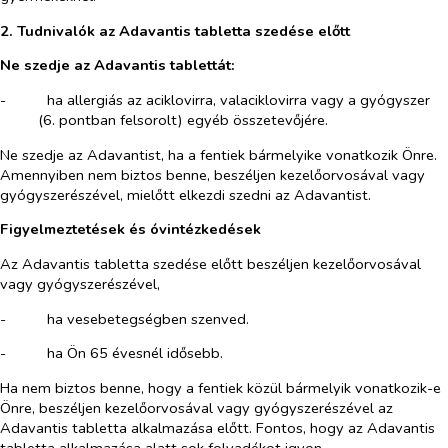
2. Tudnivalók az Adavantis tabletta szedése előtt
Ne szedje az Adavantis tablettát:
-​
ha allergiás az aciklovirra, valaciklovirra vagy a gyógyszer
(6. pontban felsorolt) egyéb összetevőjére.
Ne szedje az Adavantist, ha a fentiek bármelyike vonatkozik Önre.
Amennyiben nem biztos benne, beszéljen kezelőorvosával vagy
gyógyszerészével, mielőtt elkezdi szedni az Adavantist.
Figyelmeztetések és óvintézkedések
Az Adavantis tabletta szedése előtt beszéljen kezelőorvosával
vagy gyógyszerészével,
-​
ha vesebetegségben szenved.
-​
ha Ön 65 évesnél idősebb.
Ha nem biztos benne, hogy a fentiek közül bármelyik vonatkozik-e
Önre, beszéljen kezelőorvosával vagy gyógyszerészével az
Adavantis tabletta alkalmazása előtt. Fontos, hogy az Adavantis
tabletta alkalmazása alatt sok folyadékot igyon.