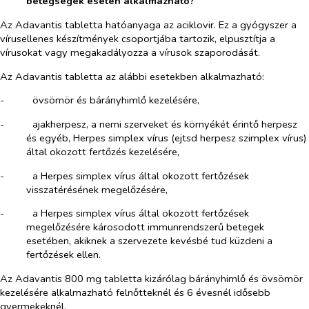
betegségek esetén alkalmazható?
Az Adavantis tabletta hatóanyaga az aciklovir. Ez a gyógyszer a
vírusellenes készítmények csoportjába tartozik, elpusztítja a
vírusokat vagy megakadályozza a vírusok szaporodását.
Az Adavantis tabletta az alábbi esetekben alkalmazható:
-​
övsömör és bárányhimlő kezelésére,
-​
ajakherpesz, a nemi szerveket és környékét érintő herpesz
és egyéb,
Herpes simplex
vírus (ejtsd herpesz szimplex vírus)
által okozott fertőzés kezelésére,
-​
a
Herpes simplex
vírus által okozott fertőzések
visszatérésének megelőzésére,
-​
a
Herpes simplex
vírus által okozott fertőzések
megelőzésére károsodott immunrendszerű betegek
esetében, akiknek a szervezete kevésbé tud küzdeni a
fertőzések ellen.
Az Adavantis 800 mg tabletta kizárólag bárányhimlő és övsömör
kezelésére alkalmazható felnőtteknél és 6 évesnél idősebb
gyermekeknél.