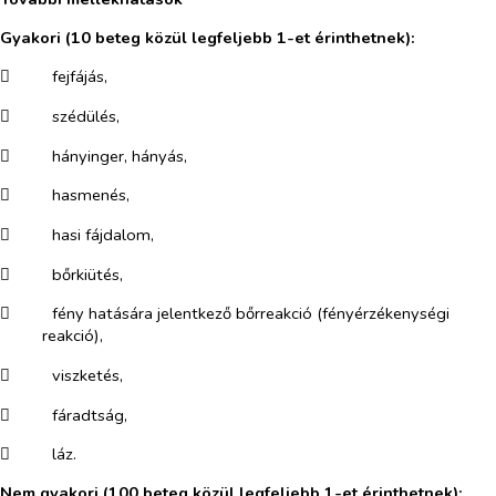
Gyakori
(10 beteg közül legfeljebb 1-et érinthetnek):
​
fejfájás,
​
szédülés,
​
hányinger, hányás,
​
hasmenés,
​
hasi fájdalom,
​
bőrkiütés,
​
fény hatására jelentkező bőrreakció (fényérzékenységi
reakció),
​
viszketés,
​
fáradtság,
​
láz.
Nem gyakori
(100 beteg közül legfeljebb 1-et érinthetnek):