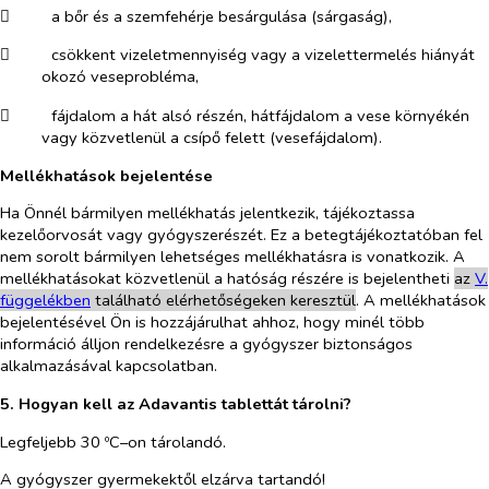
​
a bőr és a szemfehérje besárgulása (sárgaság),
​
csökkent vizeletmennyiség vagy a vizelettermelés hiányát
okozó veseprobléma,
​
fájdalom a hát alsó részén, hátfájdalom a vese környékén
vagy közvetlenül a csípő felett (vesefájdalom).
Mellékhatások bejelentése
Ha Önnél bármilyen mellékhatás jelentkezik, tájékoztassa
kezelőorvosát vagy gyógyszerészét. Ez a betegtájékoztatóban fel
nem sorolt bármilyen lehetséges mellékhatásra is vonatkozik. A
mellékhatásokat közvetlenül a hatóság részére is bejelentheti
az
V.
függelékben
található elérhetőségeken keresztül
. A mellékhatások
bejelentésével Ön is hozzájárulhat ahhoz, hogy minél több
információ álljon rendelkezésre a gyógyszer biztonságos
alkalmazásával kapcsolatban.
5. Hogyan kell az Adavantis tablettát tárolni?
Legfeljebb 30 ºC–on tárolandó.
A gyógyszer gyermekektől elzárva tartandó!