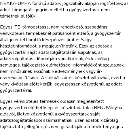
NEAK/PUPHA forrású adatok jogszabály alapján rögzítettek; az
adott támogatási jogcím mellett a gyógyszertárak nem
térhetnek el tőlük.
Egyes, TB-támogatással nem rendelkező, szabadáras
vényköteles termékeknél patikánként eltérő, a gyógyszertár
által jelentett bruttó készpénzes árat és/vagy
készletinformációt is megjeleníthetünk. Ezek az adatok a
gyógyszertár saját adatszolgáltatásán alapulnak, az
adatszolgáltatás időpontjára vonatkoznak, és kizárólag
semleges, tájékoztató elérhetőségi információként szolgálnak;
nem minősülnek akciónak, kedvezménynek vagy ár-
összehasonlításnak. Az aktuális ár és készlet változhat, ezért a
vény kiváltása előtt kérjük, egyeztessen közvetlenül az adott
gyógyszertárral.
Egyes vényköteles termékek oldalain megjelenített
gyógyszertári elérhetőségi és készletadatok a BENUVény.hu
oldalról, illetve közvetlenül a gyógyszertárak saját
adatszolgáltatásából származhatnak. Ezen adatok kizárólag
tájékoztató jellegűek, és nem garantálják a termék tényleges