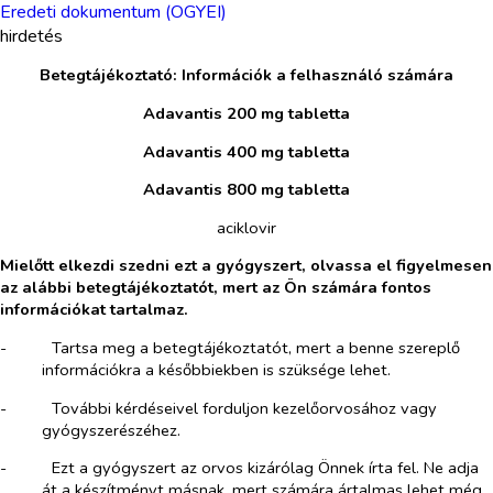
Eredeti dokumentum (OGYEI)
hirdetés
Betegtájékoztató: Információk a felhasználó számára
Adavantis 200 mg tabletta
Adavantis 400 mg tabletta
Adavantis 800 mg tabletta
aciklovir
Mielőtt elkezdi szedni ezt a gyógyszert, olvassa el figyelmesen
az alábbi betegtájékoztatót, mert az Ön számára fontos
információkat tartalmaz.
-​
Tartsa meg a betegtájékoztatót, mert a benne szereplő
információkra a későbbiekben is szüksége lehet.
-​
További kérdéseivel forduljon kezelőorvosához vagy
gyógyszerészéhez.
-​
Ezt a gyógyszert az orvos kizárólag Önnek írta fel. Ne adja
át a készítményt másnak, mert számára ártalmas lehet még