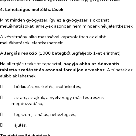
4. Lehetséges mellékhatások
Mint minden gyógyszer, így ez a gyógyszer is okozhat
mellékhatásokat, amelyek azonban nem mindenkinél jelentkeznek.
A készítmény alkalmazásával kapcsolatban az alábbi
mellékhatások jelentkezhetnek:
Allergiás reakció
(1000 betegből legfeljebb 1-et érinthet)
Ha allergiás reakciót tapasztal,
hagyja abba az Adavantis
tabletta szedését és azonnal forduljon orvoshoz.
A tünetek az
alábbiak lehetnek:
​
bőrkiütés, viszketés, csalánkiütés,
​
az arc, az ajkak, a nyelv vagy más testrészek
megduzzadása,
​
légszomj, zihálás, nehézlégzés,
​
ájulás.
További mellékhatások