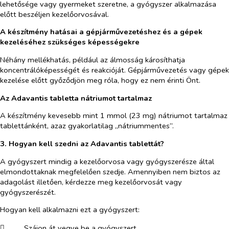
lehetősége vagy gyermeket szeretne, a gyógyszer alkalmazása
előtt beszéljen kezelőorvosával.
A készítmény hatásai a gépjárművezetéshez és a gépek
kezeléséhez szükséges képességekre
Néhány mellékhatás, például az álmosság károsíthatja
koncentrálóképességét és reakcióját. Gépjárművezetés vagy gépek
kezelése előtt győződjön meg róla, hogy ez nem érinti Önt.
Az Adavantis tabletta nátriumot tartalmaz
A készítmény kevesebb mint 1 mmol (23 mg) nátriumot tartalmaz
tablettánként, azaz gyakorlatilag „nátriummentes”.
3. Hogyan kell szedni az Adavantis tablettát
?
A gyógyszert mindig a kezelőorvosa vagy gyógyszerésze által
elmondottaknak megfelelően szedje. Amennyiben nem biztos az
adagolást illetően, kérdezze meg kezelőorvosát vagy
gyógyszerészét.
Hogyan kell alkalmazni ezt a gyógyszert:
​
Szájon át vegye be a gyógyszert.