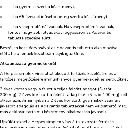
•​
ha gyermek szedi a készítményt,
•​
ha 65 évesnél idősebb beteg szedi a készítményt,
•​
ha veseproblémái vannak. Ha veseproblémái vannak,
fontos, hogy sok folyadékot fogyasszon az Adavantis
tabletta szedése alatt.
Beszéljen kezelőorvosával az Adavantis tabletta alkalmazása
előtt, ha a fentiek közül bármelyik igaz Önre.
Alkalmazása gyermekeknél
A Herpes simplex vírus által okozott fertőzés kezelésére és a
fertőzés megelőzésére immunhiányos gyermekeknél és serdülőknél
2 éves korban vagy a felett a teljes felnőtt adagot (5-ször
200 mg), 2 éves kor alatt a felnőtt adag felét (5-ször 100 mg) kell
alkalmazni. Amennyiben a 2 éves kor alatti gyermekek számára
javasolt adagolás az Adavantis tablettákkal nem valósítható meg,
más aciklovir-tartalmú készítmény alkalmazása javasolt.
Újszülötteknél a
Herpes simplex vírus
által okozott fertőzés
kezelésére intravénás infúzióban (vénába) adott aciklovir ajánlott.