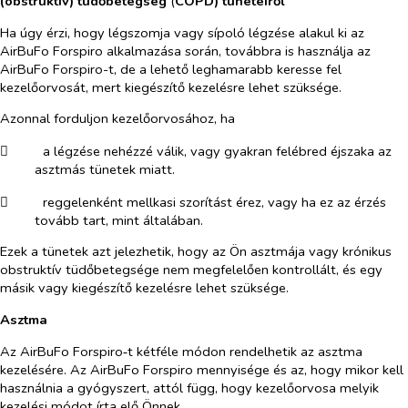
(obstruktív) tüdőbetegség
(
COPD) tüneteiről
Ha úgy érzi, hogy légszomja vagy sípoló légzése alakul ki az
AirBuFo Forspiro alkalmazása során, továbbra is használja az
AirBuFo Forspiro-t, de a lehető leghamarabb keresse fel
kezelőorvosát, mert kiegészítő kezelésre lehet szüksége.
Azonnal forduljon kezelőorvosához, ha
​
a légzése nehézzé válik, vagy gyakran felébred éjszaka az
asztmás tünetek miatt.
​
reggelenként mellkasi szorítást érez, vagy ha ez az érzés
tovább tart, mint általában.
Ezek a tünetek azt jelezhetik, hogy az Ön asztmája vagy krónikus
obstruktív tüdőbetegsége nem megfelelően kontrollált, és egy
másik vagy kiegészítő kezelésre lehet szüksége.
Asztma
Az AirBuFo Forspiro‑t kétféle módon rendelhetik az asztma
kezelésére. Az AirBuFo Forspiro mennyisége és az, hogy mikor kell
használnia a gyógyszert, attól függ, hogy kezelőorvosa melyik
kezelési módot írta elő Önnek.