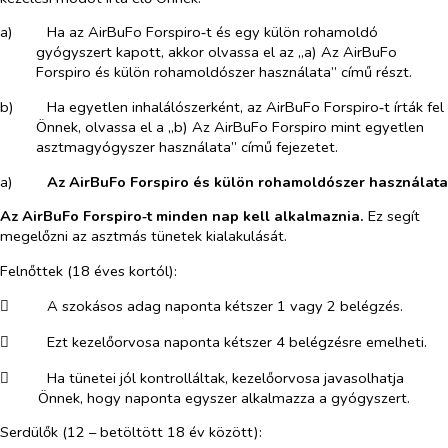
a)​
Ha az AirBuFo Forspiro‑t és egy külön rohamoldó
gyógyszert kapott, akkor olvassa el az „a) Az AirBuFo
Forspiro és külön rohamoldószer használata” című részt.
b)​
Ha egyetlen inhalálószerként, az AirBuFo Forspiro‑t írták fel
Önnek, olvassa el a „b) Az AirBuFo Forspiro mint egyetlen
asztmagyógyszer használata” című fejezetet.
a)​
Az AirBuFo Forspiro és külön rohamoldószer használata
Az AirBuFo Forspiro‑t minden nap kell alkalmaznia.
Ez segít
megelőzni az asztmás tünetek kialakulását.
Felnőttek (18 éves kortól):
​
A szokásos adag naponta kétszer 1 vagy 2 belégzés.
​
Ezt kezelőorvosa naponta kétszer 4 belégzésre emelheti.
​
Ha tünetei jól kontrolláltak, kezelőorvosa javasolhatja
Önnek, hogy naponta egyszer alkalmazza a gyógyszert.
Serdülők (12 – betöltött 18 év között):