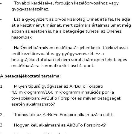
-​
További kérdéseivel forduljon kezelőorvosához vagy
gyógyszerészéhez.
-​
Ezt a gyógyszert az orvos kizárólag Önnek írta fel. Ne adja
át a készítményt másnak, mert számára ártalmas lehet még
abban az esetben is, ha a betegsége tünetei az Önéhez
hasonlóak.
-​
Ha Önnél bármilyen mellékhatás jelentkezik, tájékoztassa
erről kezelőorvosát vagy gyógyszerészét. Ez a
betegtájékoztatóban fel nem sorolt bármilyen lehetséges
mellékhatásra is vonatkozik. Lásd 4. pont.
A betegtájékoztató tartalma:
1.​
Milyen típusú gyógyszer az AirBuFo Forspiro
4,5 mikrogramm/160 mikrogramm inhalációs por (a
továbbiakban: AirBuFo Forspiro) és milyen betegségek
esetén alkalmazható?
2.​
Tudnivalók az AirBuFo Forspiro alkalmazása előtt
3.​
Hogyan kell alkalmazni az AirBuFo Forspiro‑t?