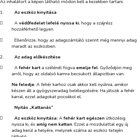
Az inhalátort a képen látható módon kell a kezekben tartani.
1.​
Az eszköz kinyitása
​
A
védőfedelet lefelé nyissa ki
, hogy a szájrész
hozzáférhető legyen.
​
Ellenőrizze, hogy az adagszámláló szerint még mennyi adag
maradt az eszközben.
2.​
Az adag előkészítése
​
A
fehér kart
a szélénél fogva
emelje
fel
. Győződjön meg
arról, hogy az oldalsó kamra becsukott állapotban van.
Ne feledje
: A fehér karhoz csak akkor kell nyúlnia, amikor
készen áll a gyógyszeradag belélegzésére. Ha játszik a fehér
karral, ezzel adagokat pocsékol el.
Nyitás „Kattanás”
​
Az eszköz kinyitása:
A
fehér kart egészen
ütközésig
nyissa ki, és
amíg nem kattan
. Ezzel a mozdulattal egy új
adag kerül a helyére, melynek száma az eszköz tetején
látható.