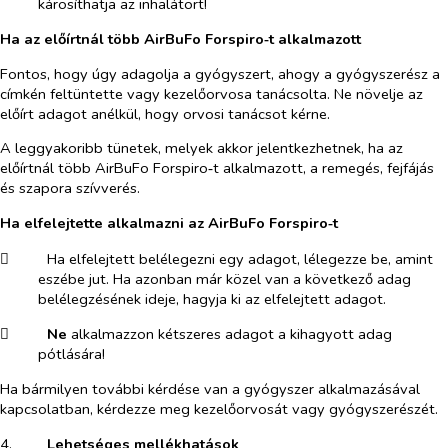
károsíthatja az inhalátort!
Ha az előírtnál több AirBuFo Forspiro‑t alkalmazott
Fontos, hogy úgy adagolja a gyógyszert, ahogy a gyógyszerész a
címkén feltüntette vagy kezelőorvosa tanácsolta. Ne növelje az
előírt adagot anélkül, hogy orvosi tanácsot kérne.
A leggyakoribb tünetek, melyek akkor jelentkezhetnek, ha az
előírtnál több AirBuFo Forspiro‑t alkalmazott, a remegés, fejfájás
és szapora szívverés.
Ha elfelejtette alkalmazni az AirBuFo Forspiro‑t
​
Ha elfelejtett belélegezni egy adagot, lélegezze be, amint
eszébe jut. Ha azonban már közel van a következő adag
belélegzésének ideje, hagyja ki az elfelejtett adagot.
​
Ne
alkalmazzon kétszeres adagot a kihagyott adag
pótlására!
Ha bármilyen további kérdése van a gyógyszer alkalmazásával
kapcsolatban, kérdezze meg kezelőorvosát vagy gyógyszerészét.
4.​
Lehetséges mellékhatások