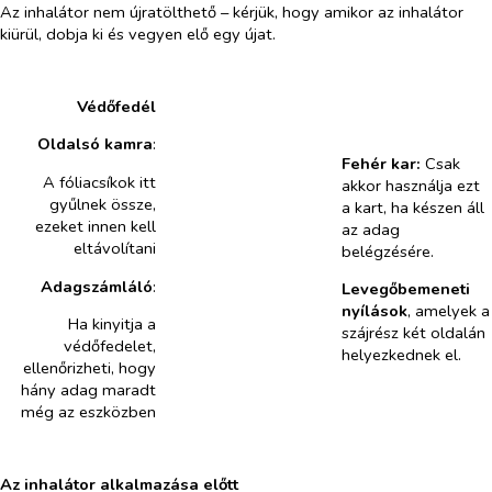
Az inhalátor nem újratölthető – kérjük, hogy amikor az inhalátor
kiürül, dobja ki és vegyen elő egy újat.
Védőfedél
Oldalsó kamra
:
Fehér kar:
Csak
A fóliacsíkok itt
akkor használja ezt
gyűlnek össze,
a kart, ha készen áll
ezeket innen kell
az adag
eltávolítani
belégzésére.
Adagszámláló
:
Levegőbemeneti
nyílások
, amelyek a
Ha kinyitja a
szájrész két oldalán
védőfedelet,
helyezkednek el.
ellenőrizheti, hogy
hány adag maradt
még az eszközben
Az inhalátor alkalmazása előtt