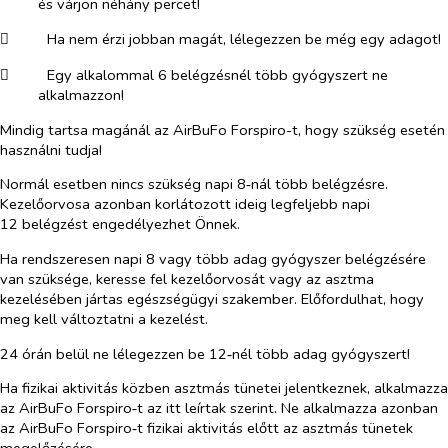
és várjon néhány percet!
​
Ha nem érzi jobban magát, lélegezzen be még egy adagot!
​
Egy alkalommal 6 belégzésnél több gyógyszert ne
alkalmazzon!
Mindig tartsa magánál az AirBuFo Forspiro-t, hogy szükség esetén
használni tudja!
Normál esetben nincs szükség napi 8‑nál több belégzésre.
Kezelőorvosa azonban korlátozott ideig legfeljebb napi
12 belégzést engedélyezhet Önnek.
Ha rendszeresen napi 8 vagy több adag gyógyszer belégzésére
van szüksége, keresse fel kezelőorvosát vagy az asztma
kezelésében jártas egészségügyi szakember. Előfordulhat, hogy
meg kell változtatni a kezelést.
24 órán belül ne lélegezzen be 12‑nél több adag gyógyszert!
Ha fizikai aktivitás közben asztmás tünetei jelentkeznek, alkalmazza
az AirBuFo Forspiro‑t az itt leírtak szerint. Ne alkalmazza azonban
az AirBuFo Forspiro‑t fizikai aktivitás előtt az asztmás tünetek