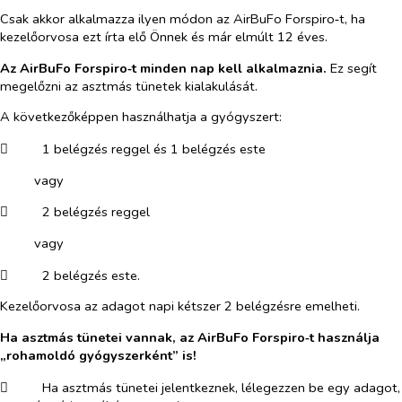
Csak akkor alkalmazza ilyen módon az AirBuFo Forspiro‑t, ha
kezelőorvosa ezt írta elő Önnek és már elmúlt 12 éves.
Az AirBuFo Forspiro‑t minden nap kell alkalmaznia.
Ez segít
megelőzni az asztmás tünetek kialakulását.
A következőképpen használhatja a gyógyszert:
​
1 belégzés reggel és 1 belégzés este
vagy
​
2 belégzés reggel
vagy
​
2 belégzés este.
Kezelőorvosa az adagot napi kétszer 2 belégzésre emelheti.
Ha asztmás tünetei vannak, az AirBuFo Forspiro‑t használja
„rohamoldó gyógyszerként” is!
​
Ha asztmás tünetei jelentkeznek, lélegezzen be egy adagot,