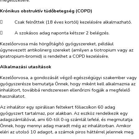
megelőzésére.
Krónikus obstruktív tüdőbetegség (COPD)
​
Csak felnőttek (18 éves kortól) kezelésére alkalmazható.
​
A szokásos adag naponta kétszer 2 belégzés.
Kezelőorvosa más hörgőtágító gyógyszereket, például
úgynevezett antikolinerg szereket (amilyen a tiotropium vagy az
ipratropium‑bromid) is rendelhet a COPD kezelésére.
Alkalmazási utasítások
Kezelőorvosa, a gondozását végző egészségügyi szakember vagy
gyógyszerésze bemutatja Önnek, hogy miként kell alkalmaznia az
inhalátort, továbbá rendszeresen ellenőrizni fogják a megfelelő
használatot.
Az inhalátor egy spirálisan feltekert fóliacsíkon 60 adag
gyógyszert tartalmaz, por alakban. Az eszköz rendelkezik egy
adagszámlálóval, ami 60-tól 0-ig számlál lefelé, és megmutatja
Önnek, hogy mennyi adag maradt még az inhalátorban. Amikor
eléri az utolsó 10 adagot, a számok piros háttérrel jelennek meg.