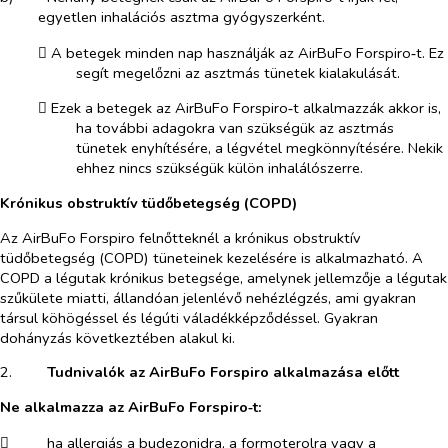
egyetlen inhalációs asztma gyógyszerként.
​
A betegek minden nap használják az AirBuFo Forspiro‑t. Ez
segít megelőzni az asztmás tünetek kialakulását.
​
Ezek a betegek az AirBuFo Forspiro‑t alkalmazzák akkor is,
ha további adagokra van szükségük az asztmás
tünetek enyhítésére, a légvétel megkönnyítésére. Nekik
ehhez nincs szükségük külön inhalálószerre.
Krónikus obstruktív tüdőbetegség (COPD)
Az AirBuFo Forspiro felnőtteknél a krónikus obstruktív
tüdőbetegség (COPD) tüneteinek kezelésére is alkalmazható. A
COPD a légutak krónikus betegsége, amelynek jellemzője a légutak
szűkülete miatti, állandóan jelenlévő nehézlégzés, ami gyakran
társul köhögéssel és légúti váladékképződéssel. Gyakran
dohányzás következtében alakul ki.
2.​
Tudnivalók az AirBuFo Forspiro alkalmazása előtt
Ne alkalmazza az AirBuFo Forspiro‑t:
​
ha allergiás a budezonidra, a formoterolra vagy a