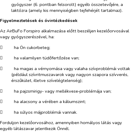
gyógyszer (6. pontban felsorolt) egyéb összetevőjére, a
laktózra (amely kis mennyiségben tejfehérjét tartalmaz).
Figyelmeztetések és óvintézkedések
Az AirBuFo Forspiro alkalmazása előtt beszéljen kezelőorvosával
vagy gyógyszerészével, ha:
​
ha Ön cukorbeteg;
​
ha valamilyen tüdőfertőzése van;
​
ha magas a vérnyomása vagy valaha szívproblémái voltak
(például szívritmuszavarok vagy nagyon szapora szívverés,
érszűkület, illetve szívelégtelenség);
​
ha pajzsmirigy‑ vagy mellékvese‑problémája van;
​
ha alacsony a vérében a káliumszint;
​
ha súlyos májproblémái vannak.
Forduljon kezelőorvosához, amennyiben homályos látás vagy
egyéb látászavar jelentkezik Önnél.