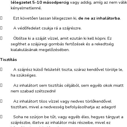
lélegzetet 5-10 másodpercig
vagy addig, amíg az nem válik
kényelmetlenné.
​
Ezt követően lassan lélegezzen ki,
de ne az inhalátorba
.
​
A védőfedelet csukja rá a szájrészre.
​
Öblítse ki a száját vízzel, amit ezután ki kell köpni. Ez
segíthet a szájüregi gombás fertőzések és a rekedtség
kialakulásának megelőzésében.
Tisztítás
​
A szájrész külső felületét tiszta, száraz kendővel törölje le,
ha szükséges.
​
Az inhalátort sem tisztítás céljából, sem egyéb okok miatt
nem szabad szétszedni!
​
Az inhalátort tilos vízzel vagy nedves törlőkendővel
tisztítani, mivel a nedvesség befolyásolhatja az adagot!
​
Soha ne szúrjon be tűt, vagy egyéb éles, hegyes tárgyat a
szájrészbe, illetve az inhalátor más részeibe, mivel ez