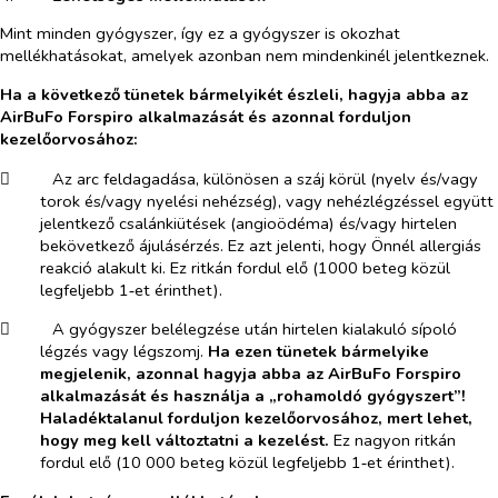
Mint minden gyógyszer, így ez a gyógyszer is okozhat
mellékhatásokat, amelyek azonban nem mindenkinél jelentkeznek.
Ha a következő tünetek bármelyikét észleli, hagyja abba az
AirBuFo Forspiro alkalmazását és azonnal forduljon
kezelőorvosához:
​
Az arc feldagadása, különösen a száj körül (nyelv és/vagy
torok és/vagy nyelési nehézség), vagy nehézlégzéssel együtt
jelentkező csalánkiütések (angioödéma) és/vagy hirtelen
bekövetkező ájulásérzés. Ez azt jelenti, hogy Önnél allergiás
reakció alakult ki. Ez ritkán fordul elő (1000 beteg közül
legfeljebb 1‑et érinthet).
​
A gyógyszer belélegzése után hirtelen kialakuló sípoló
légzés vagy légszomj.
Ha ezen tünetek bármelyike
megjelenik, azonnal hagyja abba az AirBuFo Forspiro
alkalmazását és használja a „rohamoldó gyógyszert”!
Haladéktalanul forduljon kezelőorvosához, mert lehet,
hogy meg kell változtatni a kezelést.
Ez nagyon ritkán
fordul elő (10 000 beteg közül legfeljebb 1‑et érinthet).