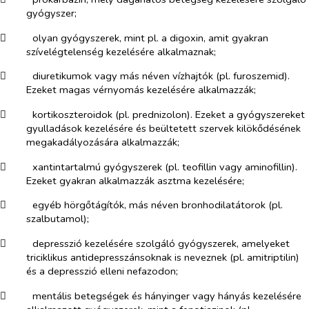
gyógyszer;
​
olyan gyógyszerek, mint pl. a digoxin, amit gyakran
szívelégtelenség kezelésére alkalmaznak;
​
diuretikumok vagy más néven vízhajtók (pl. furoszemid).
Ezeket magas vérnyomás kezelésére alkalmazzák;
​
kortikoszteroidok (pl. prednizolon). Ezeket a gyógyszereket
gyulladások kezelésére és beültetett szervek kilökődésének
megakadályozására alkalmazzák;
​
xantintartalmú gyógyszerek (pl. teofillin vagy aminofillin).
Ezeket gyakran alkalmazzák asztma kezelésére;
​
egyéb hörgőtágítók, más néven bronhodilatátorok (pl.
szalbutamol);
​
depresszió kezelésére szolgáló gyógyszerek, amelyeket
triciklikus antidepresszánsoknak is neveznek (pl. amitriptilin)
és a depresszió elleni nefazodon;
​
mentális betegségek és hányinger vagy hányás kezelésére