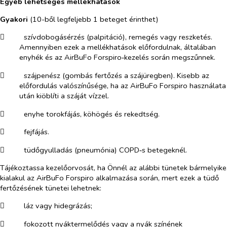
Egyéb lehetséges mellékhatások
Gyakori
(10-ből legfeljebb 1 beteget érinthet)
​
szívdobogásérzés (palpitáció), remegés vagy reszketés.
Amennyiben ezek a mellékhatások előfordulnak, általában
enyhék és az AirBuFo Forspiro‑kezelés során megszűnnek.
​
szájpenész (gombás fertőzés a szájüregben). Kisebb az
előfordulás valószínűsége, ha az AirBuFo Forspiro
használata
után kiöblíti a száját vízzel.
​
enyhe torokfájás, köhögés és rekedtség.
​
fejfájás.
​
tüdőgyulladás (pneumónia) COPD‑s betegeknél.
Tájékoztassa kezelőorvosát, ha Önnél az alábbi tünetek bármelyike
kialakul az AirBuFo Forspiro alkalmazása során, mert ezek a tüdő
fertőzésének tünetei lehetnek:
​
láz vagy hidegrázás;
​
fokozott nyáktermelődés vagy a nyák színének