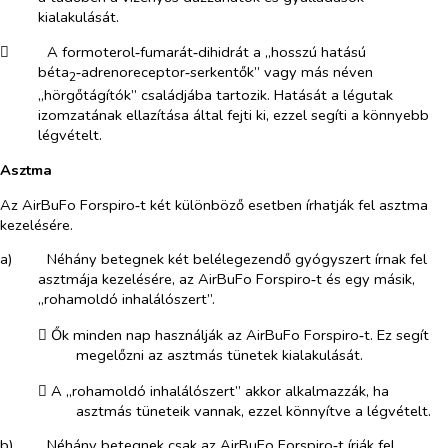
kialakulását.
​
A formoterol‑fumarát‑dihidrát a „hosszú hatású
béta
‑adrenoreceptor‑serkentők” vagy más néven
2
„hörgőtágítók” családjába tartozik. Hatását a légutak
izomzatának ellazítása által fejti ki, ezzel segíti a könnyebb
légvételt.
Asztma
Az AirBuFo Forspiro‑t két különböző esetben írhatják fel asztma
kezelésére.
a)​
Néhány betegnek két belélegezendő gyógyszert írnak fel
asztmája kezelésére, az AirBuFo Forspiro‑t és egy másik,
„rohamoldó inhalálószert”.
​
Ők minden nap használják az AirBuFo Forspiro‑t. Ez segít
megelőzni az asztmás tünetek kialakulását.
​
A „rohamoldó inhalálószert” akkor alkalmazzák, ha
asztmás tüneteik vannak, ezzel könnyítve a légvételt.
b)​
Néhány betegnek csak az AirBuFo Forspiro‑t írják fel,