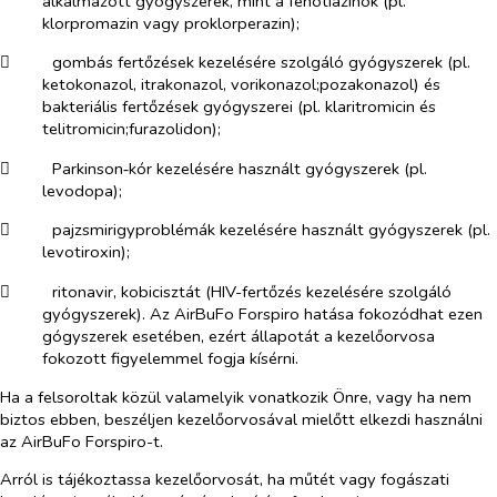
alkalmazott gyógyszerek, mint a fenotiazinok (pl.
klorpromazin vagy proklorperazin);
​
gombás fertőzések kezelésére szolgáló gyógyszerek (pl.
ketokonazol, itrakonazol, vorikonazol;pozakonazol) és
bakteriális fertőzések gyógyszerei (pl. klaritromicin és
telitromicin;
furazolidon
);
​
Parkinson‑kór kezelésére használt gyógyszerek (pl.
levodopa);
​
pajzsmirigyproblémák kezelésére használt gyógyszerek (pl.
levotiroxin);
​
ritonavir, kobicisztát (HIV-fertőzés kezelésére szolgáló
gyógyszerek). Az AirBuFo Forspiro hatása fokozódhat ezen
gógyszerek esetében, ezért állapotát a kezelőorvosa
fokozott figyelemmel fogja kísérni.
Ha a felsoroltak közül valamelyik vonatkozik Önre, vagy ha nem
biztos ebben, beszéljen kezelőorvosával mielőtt elkezdi használni
az AirBuFo Forspiro-t.
Arról is tájékoztassa kezelőorvosát, ha műtét vagy fogászati