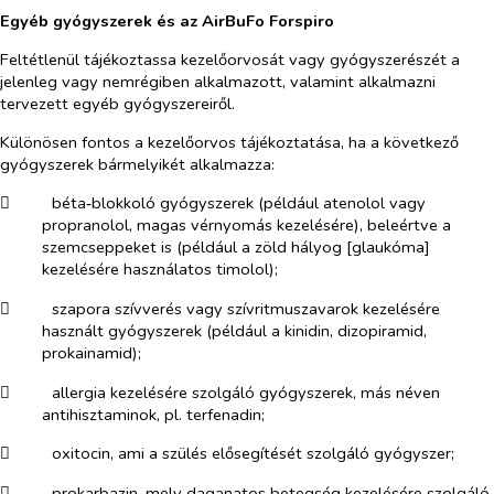
Egyéb gyógyszerek és az AirBuFo Forspiro
Feltétlenül tájékoztassa kezelőorvosát vagy gyógyszerészét a
jelenleg vagy nemrégiben alkalmazott, valamint alkalmazni
tervezett egyéb gyógyszereiről.
Különösen fontos a kezelőorvos tájékoztatása, ha a következő
gyógyszerek bármelyikét alkalmazza:
​
béta‑blokkoló gyógyszerek (például atenolol vagy
propranolol, magas vérnyomás kezelésére), beleértve a
szemcseppeket is (például a zöld hályog [glaukóma]
kezelésére használatos timolol);
​
szapora szívverés vagy szívritmuszavarok kezelésére
használt gyógyszerek (például a kinidin, dizopiramid,
prokainamid);
​
allergia kezelésére szolgáló gyógyszerek, más néven
antihisztaminok, pl. terfenadin;
​
oxitocin, ami a szülés elősegítését szolgáló gyógyszer;
​
prokarbazin, mely daganatos betegség kezelésére szolgáló