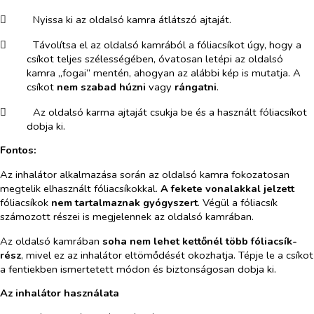
​
Nyissa ki az oldalsó kamra átlátszó ajtaját.
​
Távolítsa el az oldalsó kamrából a fóliacsíkot úgy, hogy a
csíkot teljes szélességében, óvatosan letépi az oldalsó
kamra „fogai” mentén, ahogyan az alábbi kép is mutatja. A
csíkot
nem
szabad
húzni
vagy
rángatni
.
​
Az oldalsó karma ajtaját csukja be és a használt fóliacsíkot
dobja ki.
Fontos:
Az inhalátor alkalmazása során az oldalsó kamra fokozatosan
megtelik elhasznált fóliacsíkokkal.
A fekete vonalakkal jelzett
fóliacsíkok
nem tartalmaznak gyógyszert
. Végül a fóliacsík
számozott részei is megjelennek az oldalsó kamrában.
Az oldalsó kamrában
soha nem lehet kettőnél több fóliacsík-
rész
, mivel ez az inhalátor eltömődését okozhatja. Tépje le a csíkot
a fentiekben ismertetett módon és biztonságosan dobja ki.
Az inhalátor használata