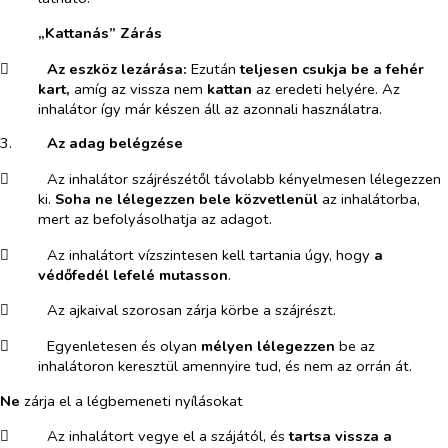
„Kattanás” Zárás
​
Az eszköz lezárása:
Ezután
teljesen csukja be a fehér
kart,
amíg az vissza nem
kattan
az
eredeti helyére. Az
inhalátor így már készen áll az azonnali használatra.
3.​
Az adag belégzése
​
Az inhalátor szájrészétől távolabb kényelmesen lélegezzen
ki.
Soha ne lélegezzen bele közvetlenül
az inhalátorba,
mert az befolyásolhatja az adagot.
​
Az inhalátort vízszintesen kell tartania úgy, hogy
a
védőfedél lefelé mutasson
.
​
Az ajkaival szorosan zárja körbe a szájrészt.
​
Egyenletesen és olyan
mélyen lélegezzen
be az
inhalátoron keresztül amennyire tud, és nem az orrán át.
Ne
zárja el a légbemeneti nyílásokat
​
Az inhalátort vegye el a szájától, és
tartsa vissza a