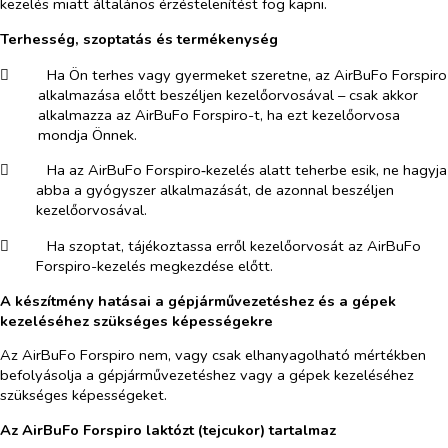
kezelés miatt általános érzéstelenítést fog kapni.
Terhesség, szoptatás és termékenység
​
Ha Ön terhes vagy gyermeket szeretne,
az
AirBuFo Forspiro
alkalmazása előtt beszéljen kezelőorvosával – csak akkor
alkalmazza az AirBuFo Forspiro-t, ha ezt kezelőorvosa
mondja Önnek.
​
Ha az AirBuFo Forspiro‑kezelés alatt teherbe esik, ne hagyja
abba a gyógyszer alkalmazását, de azonnal beszéljen
kezelőorvosával.
​
Ha szoptat, tájékoztassa erről kezelőorvosát az AirBuFo
Forspiro-kezelés megkezdése előtt.
A készítmény hatásai a gépjárművezetéshez és a gépek
kezeléséhez szükséges képességekre
Az AirBuFo Forspiro nem, vagy csak elhanyagolható mértékben
befolyásolja a gépjárművezetéshez vagy a gépek kezeléséhez
szükséges képességeket.
Az AirBuFo Forspiro laktózt (tejcukor) tartalmaz