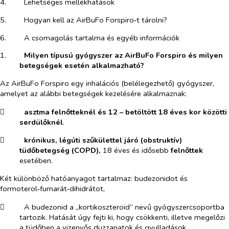
4.​
Lehetséges mellékhatások
5.​
Hogyan kell az AirBuFo Forspiro‑t tárolni?
6.​
A csomagolás tartalma és egyéb információk
1.​
Milyen típusú gyógyszer az AirBuFo Forspiro és milyen
betegségek esetén alkalmazható?
Az AirBuFo Forspiro egy inhalációs (belélegezhető) gyógyszer,
amelyet az alábbi betegségek kezelésére alkalmaznak:
​
asztma felnőtteknél és 12 – betöltött 18 éves kor közötti
serdülőknél
.
​
krónikus, légúti szűkülettel járó (obstruktív)
tüdőbetegség (COPD),
18 éves és idősebb
felnőttek
esetében.
Két különböző hatóanyagot tartalmaz: budezonidot és
formoterol‑fumarát‑dihidrátot,
​
A budezonid a „kortikoszteroid” nevű gyógyszercsoportba
tartozik. Hatását úgy fejti ki, hogy csökkenti, illetve megelőzi
a tüdőben a vizenyős duzzanatok és gyulladások