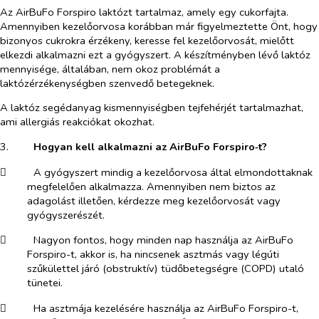
Az AirBuFo Forspiro laktózt tartalmaz, amely egy cukorfajta.
Amennyiben kezelőorvosa korábban már figyelmeztette Önt, hogy
bizonyos cukrokra érzékeny, keresse fel kezelőorvosát, mielőtt
elkezdi alkalmazni ezt a gyógyszert. A készítményben lévő laktóz
mennyisége, általában, nem okoz problémát a
laktózérzékenységben szenvedő betegeknek.
A laktóz segédanyag kismennyiségben tejfehérjét tartalmazhat,
ami allergiás reakciókat okozhat.
3.​
Hogyan kell alkalmazni az
AirBuFo Forspiro‑t?
​
A gyógyszert mindig a kezelőorvosa által elmondottaknak
megfelelően alkalmazza. Amennyiben nem biztos az
adagolást illetően, kérdezze meg kezelőorvosát vagy
gyógyszerészét.
​
Nagyon fontos, hogy minden nap használja az AirBuFo
Forspiro-t, akkor is, ha nincsenek asztmás vagy légúti
szűkülettel járó (obstruktív) tüdőbetegségre (COPD) utaló
tünetei.
​
Ha asztmája kezelésére használja az AirBuFo Forspiro-t,