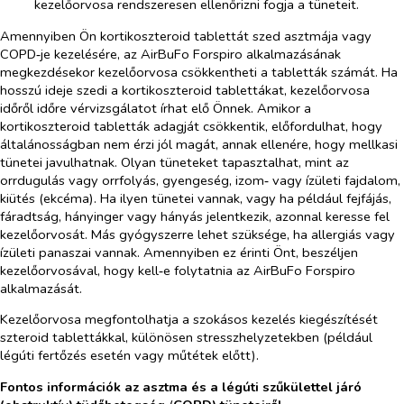
kezelőorvosa rendszeresen ellenőrizni fogja a tüneteit.
Amennyiben Ön kortikoszteroid tablettát szed asztmája vagy
COPD‑je kezelésére, az AirBuFo Forspiro alkalmazásának
megkezdésekor kezelőorvosa csökkentheti a tabletták számát. Ha
hosszú ideje szedi a kortikoszteroid tablettákat, kezelőorvosa
időről időre vérvizsgálatot írhat elő Önnek. Amikor a
kortikoszteroid tabletták adagját csökkentik, előfordulhat, hogy
általánosságban nem érzi jól magát, annak ellenére, hogy mellkasi
tünetei javulhatnak. Olyan tüneteket tapasztalhat, mint az
orrdugulás vagy orrfolyás, gyengeség, izom‑ vagy ízületi fajdalom,
kiütés (ekcéma). Ha ilyen tünetei vannak, vagy ha például fejfájás,
fáradtság, hányinger vagy hányás jelentkezik, azonnal keresse fel
kezelőorvosát. Más gyógyszerre lehet szüksége, ha allergiás vagy
ízületi panaszai vannak. Amennyiben ez érinti Önt, beszéljen
kezelőorvosával, hogy kell‑e folytatnia az AirBuFo Forspiro
alkalmazását.
Kezelőorvosa megfontolhatja a szokásos kezelés kiegészítését
szteroid tablettákkal, különösen stresszhelyzetekben (például
légúti fertőzés esetén vagy műtétek előtt).
Fontos információk az asztma és a légúti szűkülettel járó