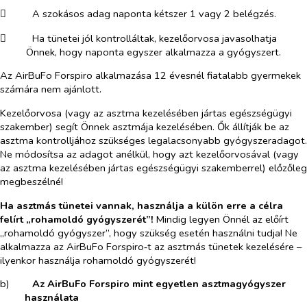
​
A szokásos adag naponta kétszer 1 vagy 2 belégzés.
​
Ha tünetei jól kontrolláltak, kezelőorvosa javasolhatja
Önnek, hogy naponta egyszer alkalmazza a gyógyszert.
Az AirBuFo Forspiro alkalmazása 12 évesnél fiatalabb gyermekek
számára nem ajánlott.
Kezelőorvosa (vagy az asztma kezelésében jártas egészségügyi
szakember) segít Önnek asztmája kezelésében. Ők állítják be az
asztma kontrolljához szükséges legalacsonyabb gyógyszeradagot.
Ne módosítsa az adagot anélkül, hogy azt kezelőorvosával (vagy
az asztma kezelésében jártas egészségügyi szakemberrel) előzőleg
megbeszélné!
Ha asztmás tünetei vannak, használja a külön erre a célra
felírt „rohamoldó gyógyszerét”!
Mindig legyen Önnél az előírt
„rohamoldó gyógyszer”, hogy szükség esetén használni tudja! Ne
alkalmazza az AirBuFo Forspiro‑t az asztmás tünetek kezelésére –
ilyenkor használja rohamoldó gyógyszerét!
b)​
Az AirBuFo Forspiro mint egyetlen asztmagyógyszer
használata