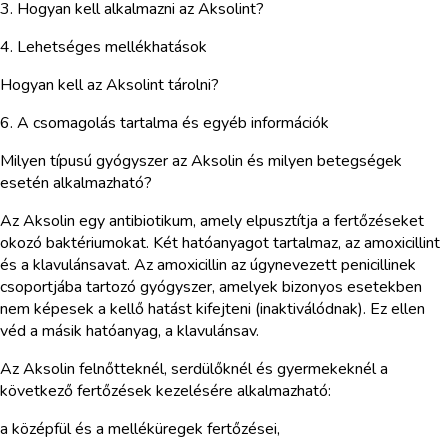
3. Hogyan kell alkalmazni az Aksolint?
4. Lehetséges mellékhatások
Hogyan kell az Aksolint tárolni?
6. A csomagolás tartalma és egyéb információk
Milyen típusú gyógyszer az Aksolin és milyen betegségek
esetén alkalmazható?
Az Aksolin egy antibiotikum, amely elpusztítja a fertőzéseket
okozó baktériumokat. Két hatóanyagot tartalmaz, az amoxicillint
és a klavulánsavat. Az amoxicillin az úgynevezett penicillinek
csoportjába tartozó gyógyszer, amelyek bizonyos esetekben
nem képesek a kellő hatást kifejteni (inaktiválódnak). Ez ellen
véd a másik hatóanyag, a klavulánsav.
Az Aksolin felnőtteknél, serdülőknél és gyermekeknél a
következő fertőzések kezelésére alkalmazható:
a középfül és a melléküregek fertőzései,