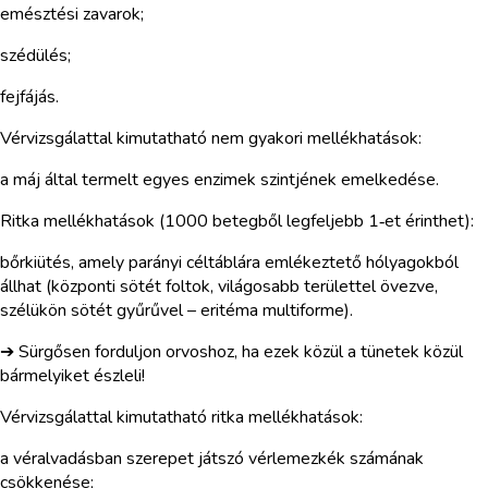
emésztési zavarok;
szédülés;
fejfájás.
Vérvizsgálattal kimutatható nem gyakori mellékhatások:
a máj által termelt egyes enzimek szintjének emelkedése.
Ritka mellékhatások (1000 betegből legfeljebb 1‑et érinthet):
bőrkiütés, amely parányi céltáblára emlékeztető hólyagokból
állhat (központi sötét foltok, világosabb területtel övezve,
szélükön sötét gyűrűvel – eritéma multiforme).
➔ Sürgősen forduljon orvoshoz, ha ezek közül a tünetek közül
bármelyiket észleli!
Vérvizsgálattal kimutatható ritka mellékhatások:
a véralvadásban szerepet játszó vérlemezkék számának
csökkenése;