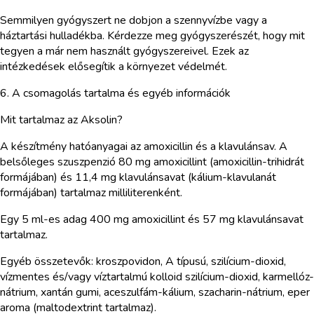
Semmilyen gyógyszert ne dobjon a szennyvízbe vagy a
háztartási hulladékba. Kérdezze meg gyógyszerészét, hogy mit
tegyen a már nem használt gyógyszereivel. Ezek az
intézkedések elősegítik a környezet védelmét.
6. A csomagolás tartalma és egyéb információk
Mit tartalmaz az Aksolin?
A készítmény hatóanyagai az amoxicillin és a klavulánsav. A
belsőleges szuszpenzió 80 mg amoxicillint (amoxicillin-trihidrát
formájában) és 11,4 mg klavulánsavat (kálium-klavulanát
formájában) tartalmaz milliliterenként.
Egy 5 ml-es adag 400 mg amoxicillint és 57 mg klavulánsavat
tartalmaz.
Egyéb összetevők: kroszpovidon, A típusú, szilícium-dioxid,
vízmentes és/vagy víztartalmú kolloid szilícium-dioxid, karmellóz-
nátrium, xantán gumi, aceszulfám-kálium, szacharin-nátrium, eper
aroma (maltodextrint tartalmaz).