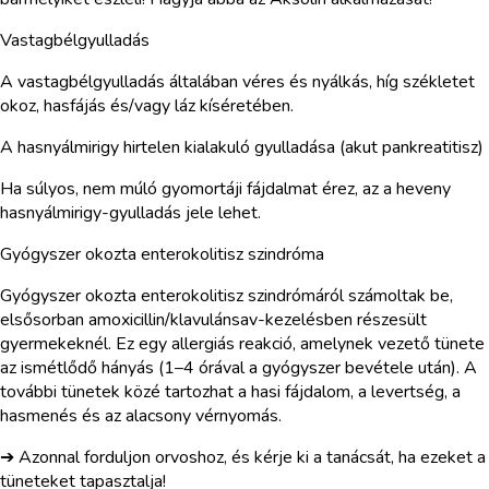
Vastagbélgyulladás
A vastagbélgyulladás általában véres és nyálkás, híg székletet
okoz, hasfájás és/vagy láz kíséretében.
A hasnyálmirigy hirtelen kialakuló gyulladása (akut pankreatitisz)
Ha súlyos, nem múló gyomortáji fájdalmat érez, az a heveny
hasnyálmirigy-gyulladás jele lehet.
Gyógyszer okozta enterokolitisz szindróma
Gyógyszer okozta enterokolitisz szindrómáról számoltak be,
elsősorban amoxicillin/klavulánsav-kezelésben részesült
gyermekeknél. Ez egy allergiás reakció, amelynek vezető tünete
az ismétlődő hányás (1–4 órával a gyógyszer bevétele után). A
további tünetek közé tartozhat a hasi fájdalom, a levertség, a
hasmenés és az alacsony vérnyomás.
➔ Azonnal forduljon orvoshoz, és kérje ki a tanácsát, ha ezeket a
tüneteket tapasztalja!