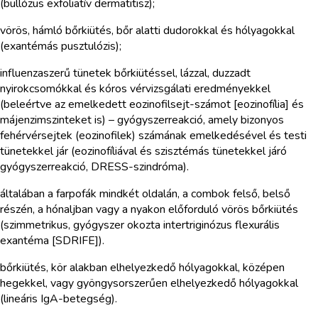
(bullózus exfoliatív dermatitisz);
vörös, hámló bőrkiütés, bőr alatti dudorokkal és hólyagokkal
(exantémás pusztulózis);
influenzaszerű tünetek bőrkiütéssel, lázzal, duzzadt
nyirokcsomókkal és kóros vérvizsgálati eredményekkel
(beleértve az emelkedett eozinofilsejt-számot [eozinofília] és
májenzimszinteket is) – gyógyszerreakció, amely bizonyos
fehérvérsejtek (eozinofilek) számának emelkedésével és testi
tünetekkel jár (eozinofíliával és szisztémás tünetekkel járó
gyógyszerreakció, DRESS-szindróma).
általában a farpofák mindkét oldalán, a combok felső, belső
részén, a hónaljban vagy a nyakon előforduló vörös bőrkiütés
(szimmetrikus, gyógyszer okozta intertriginózus flexurális
exantéma [SDRIFE]).
bőrkiütés, kör alakban elhelyezkedő hólyagokkal, középen
hegekkel, vagy gyöngysorszerűen elhelyezkedő hólyagokkal
(lineáris IgA-betegség).