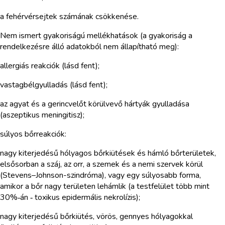
a fehérvérsejtek számának csökkenése.
Nem ismert gyakoriságú mellékhatások (a gyakoriság a
rendelkezésre álló adatokból nem állapítható meg):
allergiás reakciók (lásd fent);
vastagbélgyulladás (lásd fent);
az agyat és a gerincvelőt körülvevő hártyák gyulladása
(aszeptikus meningitisz);
súlyos bőrreakciók:
nagy kiterjedésű hólyagos bőrkiütések és hámló bőrterületek,
elsősorban a száj, az orr, a szemek és a nemi szervek körül
(Stevens–Johnson-szindróma), vagy egy súlyosabb forma,
amikor a bőr nagy területen lehámlik (a testfelület több mint
30%‑án ‑ toxikus epidermális nekrolízis);
nagy kiterjedésű bőrkiütés, vörös, gennyes hólyagokkal