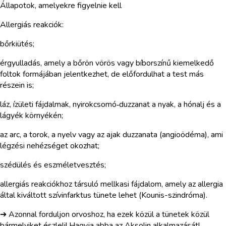
Állapotok, amelyekre figyelnie kell
Allergiás reakciók:
bőrkiütés;
érgyulladás, amely a bőrön vörös vagy bíborszínű kiemelkedő
foltok formájában jelentkezhet, de előfordulhat a test más
részein is;
láz, ízületi fájdalmak, nyirokcsomó‑duzzanat a nyak, a hónalj és a
lágyék környékén;
az arc, a torok, a nyelv vagy az ajak duzzanata (angioödéma), ami
légzési nehézséget okozhat;
szédülés és eszméletvesztés;
allergiás reakciókhoz társuló mellkasi fájdalom, amely az allergia
által kiváltott szívinfarktus tünete lehet (Kounis-szindróma).
➔ Azonnal forduljon orvoshoz, ha ezek közül a tünetek közül
bármelyiket észleli! Hagyja abba az Aksolin alkalmazását!