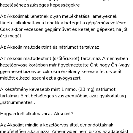
kezeléséhez szükséges képességekre
Az Aksolinnak lehetnek olyan mellékhatásai, amelyeknek
tünetei alkalmatlanná tehetik a beteget a gépjárművezetésre.
Csak akkor vezessen gépjárművet és kezeljen gépeket, ha jól
érzi magát.
Az Aksolin maltodextrint és nátriumot tartalmaz
Az Aksolin maltodextrint (szőlőcukrot) tartalmaz. Amennyiben
kezelőorvosa korábban már figyelmeztette Önt, hogy Ön (vagy
gyermeke) bizonyos cukrokra érzékeny, keresse fel orvosát,
mielőtt elkezdi szedni ezt a gyógyszert.
A készítmény kevesebb mint 1 mmol (23 mg) nátriumot
tartalmaz 5 ml belsőleges szuszpenzióban, azaz gyakorlatilag
„nátriummentes”.
Hogyan kell alkalmazni az Aksolint?
Az Aksolint mindig a kezelőorvos által elmondottaknak
megfelelően alkalmazza. Amennyiben nem biztos az adagolást