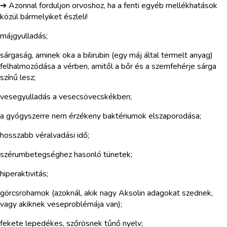
➔ Azonnal forduljon orvoshoz, ha a fenti egyéb mellékhatások
közül bármelyiket észleli!
májgyulladás;
sárgaság, aminek oka a bilirubin (egy máj által termelt anyag)
felhalmozódása a vérben, amitől a bőr és a szemfehérje sárga
színű lesz;
vesegyulladás a vesecsövecskékben;
a gyógyszerre nem érzékeny baktériumok elszaporodása;
hosszabb véralvadási idő;
szérumbetegséghez hasonló tünetek;
hiperaktivitás;
görcsrohamok (azoknál, akik nagy Aksolin adagokat szednek,
vagy akiknek veseproblémája van);
fekete lepedékes, szőrösnek tűnő nyelv;