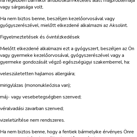
ha régebben bármikor antibiotikum‑kezelés alatt májproblémája
vagy sárgasága volt.
Ha nem biztos benne, beszéljen kezelőorvosával vagy
gyógyszerészével, mielőtt elkezdené alkalmazni az Aksolint.
Figyelmeztetések és óvintézkedések
Mielőtt elkezdené alkalmazni ezt a gyógyszert, beszéljen az Ön
vagy gyermeke kezelőorvosával, gyógyszerészével vagy a
gyermeke gondozását végző egészségügyi szakemberrel, ha:
veleszületetten hajlamos allergiára;
mirigylázas (mononukleózisa van);
máj- vagy vesebetegségben szenved;
véralvadási zavarban szenved;
vizeletürítése nem rendszeres.
Ha nem biztos benne, hogy a fentiek bármelyike érvényes Önre