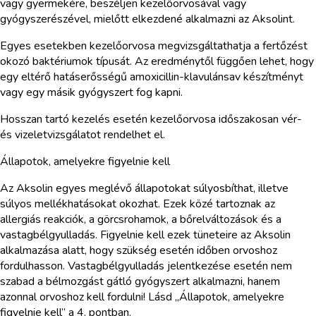
vagy gyermekére, beszéljen kezelőorvosával vagy
gyógyszerészével, mielőtt elkezdené alkalmazni az Aksolint.
Egyes esetekben kezelőorvosa megvizsgáltathatja a fertőzést
okozó baktériumok típusát. Az eredménytől függően lehet, hogy
egy eltérő hatáserősségű amoxicillin-klavulánsav készítményt
vagy egy másik gyógyszert fog kapni.
Hosszan tartó kezelés esetén kezelőorvosa időszakosan vér-
és vizeletvizsgálatot rendelhet el.
Állapotok, amelyekre figyelnie kell
Az Aksolin egyes meglévő állapotokat súlyosbíthat, illetve
súlyos mellékhatásokat okozhat. Ezek közé tartoznak az
allergiás reakciók, a görcsrohamok, a bőrelváltozások és a
vastagbélgyulladás. Figyelnie kell ezek tüneteire az Aksolin
alkalmazása alatt, hogy szükség esetén időben orvoshoz
fordulhasson. Vastagbélgyulladás jelentkezése esetén nem
szabad a bélmozgást gátló gyógyszert alkalmazni, hanem
azonnal orvoshoz kell fordulni! Lásd „Állapotok, amelyekre
figyelnie kell” a 4. pontban.