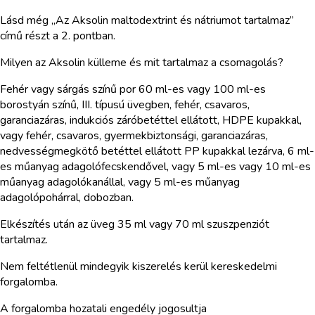
Lásd még „Az Aksolin maltodextrint és nátriumot tartalmaz”
című részt a 2. pontban.
Milyen az Aksolin külleme és mit tartalmaz a csomagolás?
Fehér vagy sárgás színű por 60 ml-es vagy 100 ml-es
borostyán színű, III. típusú üvegben, fehér, csavaros,
garanciazáras, indukciós záróbetéttel ellátott, HDPE kupakkal,
vagy fehér, csavaros, gyermekbiztonsági, garanciazáras,
nedvességmegkötő betéttel ellátott PP kupakkal lezárva, 6 ml-
es műanyag adagolófecskendővel, vagy 5 ml-es vagy 10 ml-es
műanyag adagolókanállal, vagy 5 ml-es műanyag
adagolópohárral, dobozban.
Elkészítés után az üveg 35 ml vagy 70 ml szuszpenziót
tartalmaz.
Nem feltétlenül mindegyik kiszerelés kerül kereskedelmi
forgalomba.
A forgalomba hozatali engedély jogosultja