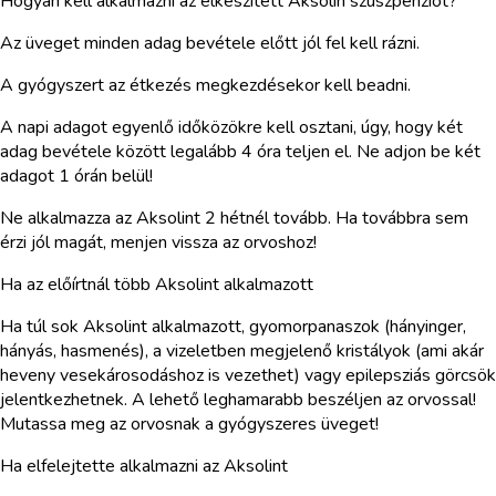
Hogyan kell alkalmazni az elkészített Aksolin szuszpenziót?
Az üveget minden adag bevétele előtt jól fel kell rázni.
A gyógyszert az étkezés megkezdésekor kell beadni.
A napi adagot egyenlő időközökre kell osztani, úgy, hogy két
adag bevétele között legalább 4 óra teljen el. Ne adjon be két
adagot 1 órán belül!
Ne alkalmazza az Aksolint 2 hétnél tovább. Ha továbbra sem
érzi jól magát, menjen vissza az orvoshoz!
Ha az előírtnál több Aksolint alkalmazott
Ha túl sok Aksolint alkalmazott, gyomorpanaszok (hányinger,
hányás, hasmenés), a vizeletben megjelenő kristályok (ami akár
heveny vesekárosodáshoz is vezethet) vagy epilepsziás görcsök
jelentkezhetnek. A lehető leghamarabb beszéljen az orvossal!
Mutassa meg az orvosnak a gyógyszeres üveget!
Ha elfelejtette alkalmazni az Aksolint