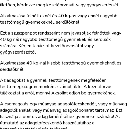
illetően, kérdezze meg kezelőorvosát vagy gyógyszerészét.
Alkalmazása felnőtteknél és 40 kg‑os vagy ennél nagyobb
testtömegű gyermekeknél, serdülőknél
Ezt a szuszpenziót rendszerint nem javasolják felnőttek vagy
40 kg‑nál nagyobb testtömegű gyermekek és serdülők
számára. Kérjen tanácsot kezelőorvosától vagy
gyógyszerészétől!
Alkalmazása 40 kg-nál kisebb testtömegű gyermekeknél és
serdülőknél
Az adagokat a gyermek testtömegének megfelelően,
testtömegkilogrammonként számolják ki. A kezelőorvos
tájékoztatja arról, mennyi Aksolint adjon be gyermekének.
A csomagolás egy műanyag adagolófecskendőt, vagy műanyag
adagolókanalat, vagy műanyag adagolópoharat tartalmaz. Ezt
használja a pontos adag kiméréséhez gyermeke számára! Az
útmutató az adagolófecskendő használatához a