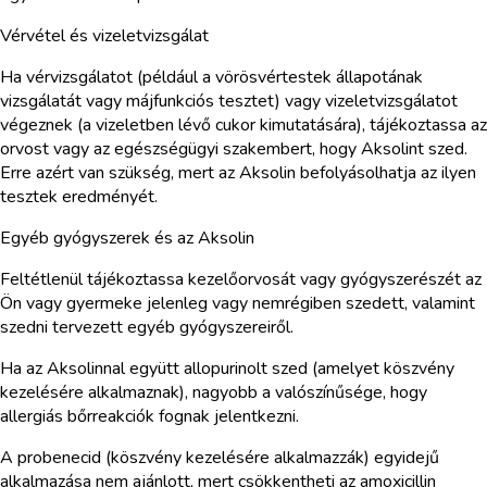
Vérvétel és vizeletvizsgálat
Ha vérvizsgálatot (például a vörösvértestek állapotának
vizsgálatát vagy májfunkciós tesztet) vagy vizeletvizsgálatot
végeznek (a vizeletben lévő cukor kimutatására), tájékoztassa az
orvost vagy az egészségügyi szakembert, hogy Aksolint szed.
Erre azért van szükség, mert az Aksolin befolyásolhatja az ilyen
tesztek eredményét.
Egyéb gyógyszerek és az Aksolin
Feltétlenül tájékoztassa kezelőorvosát vagy gyógyszerészét az
Ön vagy gyermeke jelenleg vagy nemrégiben szedett, valamint
szedni tervezett egyéb gyógyszereiről.
Ha az Aksolinnal együtt allopurinolt szed (amelyet köszvény
kezelésére alkalmaznak), nagyobb a valószínűsége, hogy
allergiás bőrreakciók fognak jelentkezni.
A probenecid (köszvény kezelésére alkalmazzák) egyidejű
alkalmazása nem ajánlott, mert csökkentheti az amoxicillin