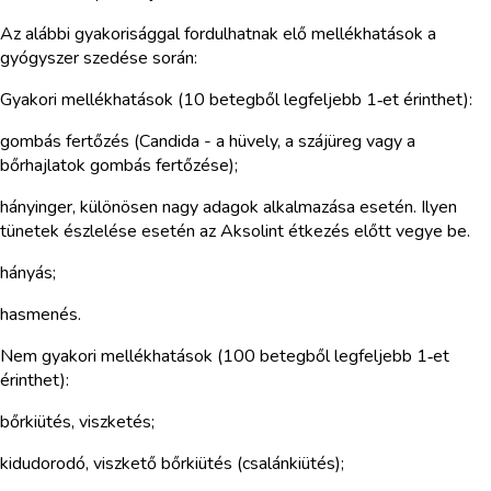
Az alábbi gyakorisággal fordulhatnak elő mellékhatások a
gyógyszer szedése során:
Gyakori mellékhatások (10 betegből legfeljebb 1‑et érinthet):
gombás fertőzés (Candida - a hüvely, a szájüreg vagy a
bőrhajlatok gombás fertőzése);
hányinger, különösen nagy adagok alkalmazása esetén. Ilyen
tünetek észlelése esetén az Aksolint étkezés előtt vegye be.
hányás;
hasmenés.
Nem gyakori mellékhatások (100 betegből legfeljebb 1‑et
érinthet):
bőrkiütés, viszketés;
kidudorodó, viszkető bőrkiütés (csalánkiütés);