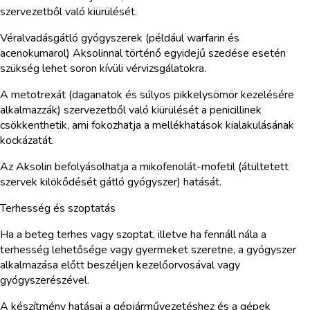
szervezetből való kiürülését.
Véralvadásgátló gyógyszerek (például warfarin és
acenokumarol) Aksolinnal történő egyidejű szedése esetén
szükség lehet soron kívüli vérvizsgálatokra.
A metotrexát (daganatok és súlyos pikkelysömör kezelésére
alkalmazzák) szervezetből való kiürülését a penicillinek
csökkenthetik, ami fokozhatja a mellékhatások kialakulásának
kockázatát.
Az Aksolin befolyásolhatja a mikofenolát-mofetil (átültetett
szervek kilökődését gátló gyógyszer) hatását.
Terhesség és szoptatás
Ha a beteg terhes vagy szoptat, illetve ha fennáll nála a
terhesség lehetősége vagy gyermeket szeretne, a gyógyszer
alkalmazása előtt beszéljen kezelőorvosával vagy
gyógyszerészével.
A készítmény hatásai a gépjárművezetéshez és a gépek