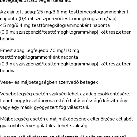
betegtájékoztató végén található.
Az ajánlott adag: 25 mg/3,6 mg testtömegkilogrammonként
naponta (0,4 ml szuszpenzió/testtömegkilogramm/nap) –
45 mg/6,4 mg testtömegkilogrammonként naponta
(0,6 ml szuszpenzió/testtömegkilogramm/nap), két részletben
beadva.
Emelt adag: legfeljebb 70 mg/10 mg
testtömegkilogrammonként naponta
(0,9 ml szuszpenzió/testtömegkilogramm/nap), két részletben
beadva.
Vese- és májbetegségben szenvedő betegek
Vesebetegség esetén szükség lehet az adag csökkentésére.
Lehet, hogy kezelőorvosa eltérő hatáserősségű készítményt
vagy egy másik gyógyszert fog választani.
Májbetegség esetén a máj működésének ellenőrzése céljából
gyakoribb vérvizsgálatokra lehet szükség.