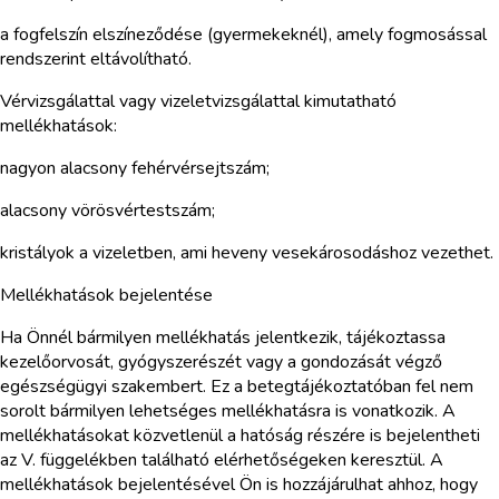
a fogfelszín elszíneződése (gyermekeknél), amely fogmosással
rendszerint eltávolítható.
Vérvizsgálattal vagy vizeletvizsgálattal kimutatható
mellékhatások:
nagyon alacsony fehérvérsejtszám;
alacsony vörösvértestszám;
kristályok a vizeletben, ami heveny vesekárosodáshoz vezethet.
Mellékhatások bejelentése
Ha Önnél bármilyen mellékhatás jelentkezik, tájékoztassa
kezelőorvosát, gyógyszerészét vagy a gondozását végző
egészségügyi szakembert. Ez a betegtájékoztatóban fel nem
sorolt bármilyen lehetséges mellékhatásra is vonatkozik. A
mellékhatásokat közvetlenül a hatóság részére is bejelentheti
az V. függelékben található elérhetőségeken keresztül. A
mellékhatások bejelentésével Ön is hozzájárulhat ahhoz, hogy