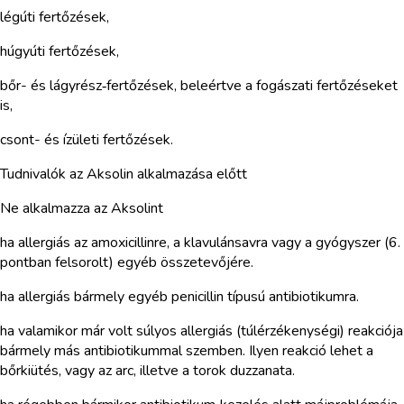
légúti fertőzések,
húgyúti fertőzések,
bőr- és lágyrész‑fertőzések, beleértve a fogászati fertőzéseket
is,
csont- és ízületi fertőzések.
Tudnivalók az Aksolin alkalmazása előtt
Ne alkalmazza az Aksolint
ha allergiás az amoxicillinre, a klavulánsavra vagy a gyógyszer (6.
pontban felsorolt) egyéb összetevőjére.
ha allergiás bármely egyéb penicillin típusú antibiotikumra.
ha valamikor már volt súlyos allergiás (túlérzékenységi) reakciója
bármely más antibiotikummal szemben. Ilyen reakció lehet a
bőrkiütés, vagy az arc, illetve a torok duzzanata.