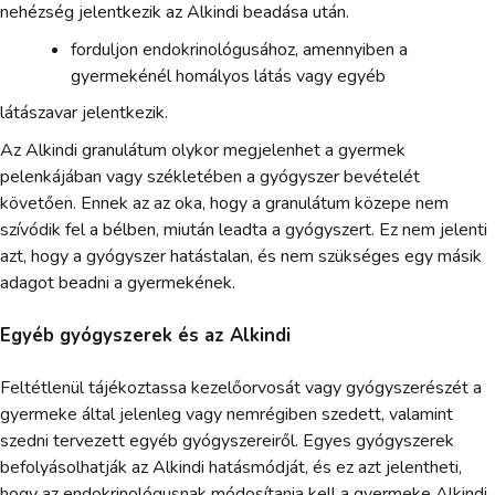
nehézség jelentkezik az Alkindi beadása után.
forduljon endokrinológusához, amennyiben a
gyermekénél homályos látás vagy egyéb
látászavar jelentkezik.
Az Alkindi granulátum olykor megjelenhet a gyermek
pelenkájában vagy székletében a gyógyszer bevételét
követően. Ennek az az oka, hogy a granulátum közepe nem
szívódik fel a bélben, miután leadta a gyógyszert. Ez nem jelenti
azt, hogy a gyógyszer hatástalan, és nem szükséges egy másik
adagot beadni a gyermekének.
Egyéb gyógyszerek és az Alkindi
Feltétlenül tájékoztassa kezelőorvosát vagy gyógyszerészét a
gyermeke által jelenleg vagy nemrégiben szedett, valamint
szedni tervezett egyéb gyógyszereiről. Egyes gyógyszerek
befolyásolhatják az Alkindi hatásmódját, és ez azt jelentheti,
hogy az endokrinológusnak módosítania kell a gyermeke Alkindi