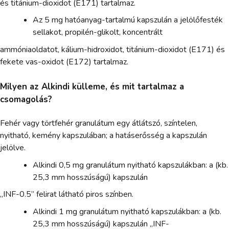
és titánium-dioxidot (E171) tartalmaz.
Az 5 mg hatóanyag-tartalmú kapszulán a jelölőfesték
sellakot, propilén-glikolt, koncentrált
ammóniaoldatot, kálium-hidroxidot, titánium-dioxidot (E171) és
fekete vas-oxidot (E172) tartalmaz.
Milyen az Alkindi külleme, és mit tartalmaz a
csomagolás?
Fehér vagy törtfehér granulátum egy átlátszó, színtelen,
nyitható, kemény kapszulában; a hatáserősség a kapszulán
jelölve.
Alkindi 0,5 mg granulátum nyitható kapszulákban: a (kb.
25,3 mm hosszúságú) kapszulán
„INF-0.5” felirat látható piros színben.
Alkindi 1 mg granulátum nyitható kapszulákban: a (kb.
25,3 mm hosszúságú) kapszulán „INF-