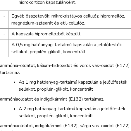
hidrokortizon kapszulánként.
-
Egyéb összetevők: mikrokristályos cellulóz, hipromellóz,
magnézium-sztearát és etil-cellulóz.
-
A kapszula hipromellózból készült.
-
A 0,5 mg hatóanyag-tartalmú kapszulán a jelölőfesték
sellakot, propilén-glikolt, koncentrált
ammónia-oldatot, kálium-hidroxidot és vörös vas-oxidot (E172)
tartalmaz.
Az 1 mg hatóanyag-tartalmú kapszulán a jelölőfesték
sellakot, propilén-glikolt, koncentrált
ammóniaoldatot és indigókármint (E132) tartalmaz.
A 2 mg hatóanyag-tartalmú kapszulán a jelölőfesték
sellakot, propilén-glikolt, koncentrált
ammóniaoldatot, indigókármint (E132), sárga vas-oxidot (E172)