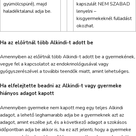
gyümölcspüré), majd
kapszulát NEM SZABAD
haladéktalanul adja be.
lenyelni –
kisgyermekeknél fulladást
okozhat.
Ha az előírtnál több Alkindi-t adott be
Amennyiben az előírtnál több Alkindi-t adott be a gyermekének,
vegye fel a kapcsolatot az endokrinológusával vagy
gyógyszerészével a további teendők miatt, amint lehetséges.
Ha elfelejtette beadni az Alkindi-t vagy gyermeke
hiányos adagot kapott
Amennyiben gyermeke nem kapott meg egy teljes Alkindi
adagot, a lehető leghamarabb adja be a gyermeknek azt az
adagot, amint eszébe jut, és a következő adagot a szokásos
időpontban adja be akkor is, ha ez azt jelenti, hogy a gyermeke