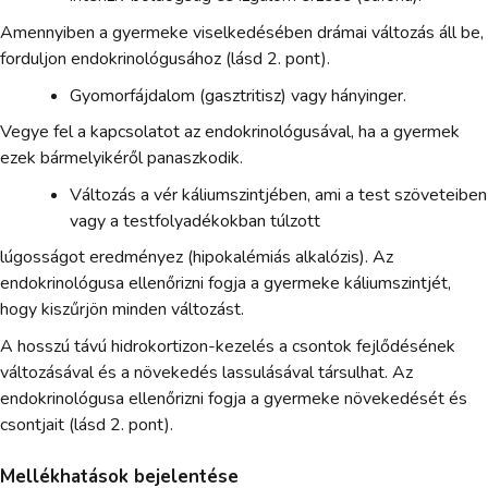
Amennyiben a gyermeke viselkedésében drámai változás áll be,
forduljon endokrinológusához (lásd 2. pont).
Gyomorfájdalom (gasztritisz) vagy hányinger.
Vegye fel a kapcsolatot az endokrinológusával, ha a gyermek
ezek bármelyikéről panaszkodik.
Változás a vér káliumszintjében, ami a test szöveteiben
vagy a testfolyadékokban túlzott
lúgosságot eredményez (hipokalémiás alkalózis). Az
endokrinológusa ellenőrizni fogja a gyermeke káliumszintjét,
hogy kiszűrjön minden változást.
A hosszú távú hidrokortizon-kezelés a csontok fejlődésének
változásával és a növekedés lassulásával társulhat. Az
endokrinológusa ellenőrizni fogja a gyermeke növekedését és
csontjait (lásd 2. pont).
Mellékhatások bejelentése