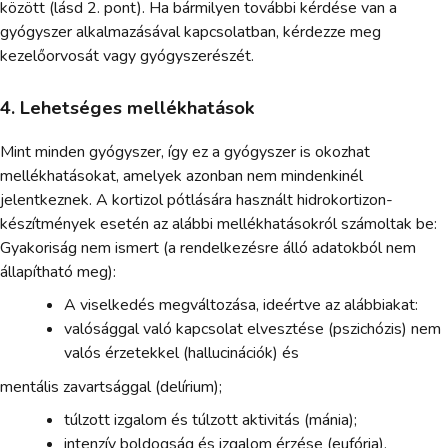
között (lásd 2. pont). Ha bármilyen további kérdése van a
gyógyszer alkalmazásával kapcsolatban, kérdezze meg
kezelőorvosát vagy gyógyszerészét.
4. Lehetséges mellékhatások
Mint minden gyógyszer, így ez a gyógyszer is okozhat
mellékhatásokat, amelyek azonban nem mindenkinél
jelentkeznek. A kortizol pótlására használt hidrokortizon-
készítmények esetén az alábbi mellékhatásokról számoltak be:
Gyakoriság nem ismert (a rendelkezésre álló adatokból nem
állapítható meg):
A viselkedés megváltozása, ideértve az alábbiakat:
valósággal való kapcsolat elvesztése (pszichózis) nem
valós érzetekkel (hallucinációk) és
mentális zavartsággal (delírium);
túlzott izgalom és túlzott aktivitás (mánia);
intenzív boldogság és izgalom érzése (eufória).