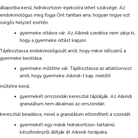
állapotba kerül, hidrokortizon-injekcióra lehet szüksége. Az
endokrinológus meg fogja Önt tanítani arra, hogyan tegye ezt
sürgős helyzet esetén.
gyermeke oltásra vár. Az Alkindi szedése nem zárja ki,
hogy a gyermeke oltást kapjon.
Tájékoztassa endokrinológusát arról, hogy mikor időszerű a
gyermeke beoltása.
gyermeke műtétre vár. Tájékoztassa az altatóorvost
arról, hogy gyermeke Alkindi-t kap, mielőtt
műtétre kerül.
gyermekét orrszondán keresztül táplálják. Az Alkindi
granulátum nem alkalmas az orrszondán
keresztüli beadásra, mivel a granulátum eltömítheti a szondát.
gyermekét egy másik hidrokortizon-tartalmú
készítményről állítják át Alkindi-terápiára.