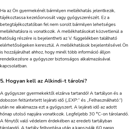
Ha az Ön gyermekénél bármilyen mellékhatás jelentkezik,
tájékoztassa kezelőorvosát vagy gyógyszerészét. Ez a
betegtájékoztatóban fel nem sorolt bármilyen lehetséges
mellékhatásra is vonatkozik. A mellékhatásokat közvetlenül a
hatóság részére is bejelentheti az V. függelékben található
elérhetőségeken keresztül. A mellékhatások bejelentésével Ön
is hozzájárulhat ahhoz, hogy minél több információ álljon
rendelkezésre a gyógyszer biztonságos alkalmazásával
kapcsolatban.
5. Hogyan kell az Alkindi-t tárolni?
A gyógyszer gyermekektől elzárva tartandó! A tartályon és a
dobozon feltüntetett lejárati idő („EXP:” és „Felhasználható:”)
után ne alkalmazza ezt a gyógyszert. A lejárati idő az adott
hónap utolsó napjára vonatkozik. Legfeljebb 30 °C-on tárolandó.
A fénytől való védelem érdekében az eredeti tartályban
tárolandó. A tartály felbontása után a kapszulák 60 napig