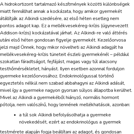
A hidrokortizont tartalmazó készítmények közötti különbségek
miatt fennállhat annak a kockázata, hogy amikor gyermekét
átállítják az Alkindi szedésére, az első héten esetleg nem
pontos adagot kap. Ez a mellékvesekéreg-krízis (úgynevezett
Addison-krízis) kockázatával járhat. Az Alkindi-re való áttérés
utáni első héten gondosan figyelje gyermekét. Kezelőorvosa
jelzi majd Önnek, hogy mikor növelheti az Alkindi adagját ha
mellékvesekéreg-krízis tüneteit észleli gyermekénél – például
szokatlan fáradtságot, fejfájást, magas vagy túl alacsony
testhőmérsékletet, hányást. Ilyen esetben azonnal forduljon
gyermeke kezelőorvosához. Endokrinológussal történő
egyeztetés nélkül nem szabad abbahagyni az Alkindi adását,
mivel így a gyermeke nagyon gyorsan súlyos állapotba kerülhet.
Mivel az Alkindi a gyermekéből hiányzó, normális hormont
pótolja, nem valószínű, hogy lennének mellékhatások, azonban:
a túl sok Alkindi befolyásolhatja a gyermeke
növekedését, ezért az endokrinológus a gyermek
testmérete alapján fogja beállítani az adagot, és gondosan