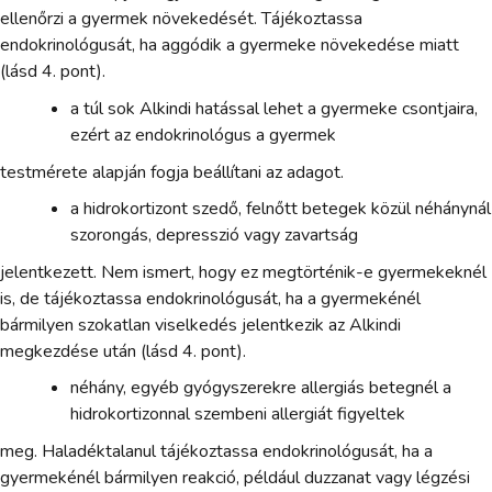
ellenőrzi a gyermek növekedését. Tájékoztassa
endokrinológusát, ha aggódik a gyermeke növekedése miatt
(lásd 4. pont).
a túl sok Alkindi hatással lehet a gyermeke csontjaira,
ezért az endokrinológus a gyermek
testmérete alapján fogja beállítani az adagot.
a hidrokortizont szedő, felnőtt betegek közül néhánynál
szorongás, depresszió vagy zavartság
jelentkezett. Nem ismert, hogy ez megtörténik-e gyermekeknél
is, de tájékoztassa endokrinológusát, ha a gyermekénél
bármilyen szokatlan viselkedés jelentkezik az Alkindi
megkezdése után (lásd 4. pont).
néhány, egyéb gyógyszerekre allergiás betegnél a
hidrokortizonnal szembeni allergiát figyeltek
meg. Haladéktalanul tájékoztassa endokrinológusát, ha a
gyermekénél bármilyen reakció, például duzzanat vagy légzési