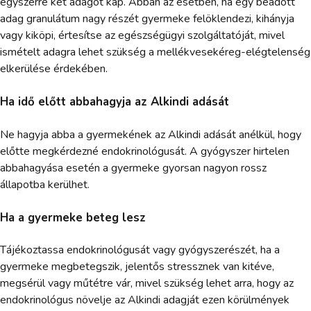
egyszerre két adagot kap. Abban az esetben, ha egy beadott
adag granulátum nagy részét gyermeke felöklendezi, kihányja
vagy kiköpi, értesítse az egészségügyi szolgáltatóját, mivel
ismételt adagra lehet szükség a mellékvesekéreg-elégtelenség
elkerülése érdekében.
Ha idő előtt abbahagyja az Alkindi adását
Ne hagyja abba a gyermekének az Alkindi adását anélkül, hogy
előtte megkérdezné endokrinológusát. A gyógyszer hirtelen
abbahagyása esetén a gyermeke gyorsan nagyon rossz
állapotba kerülhet.
Ha a gyermeke beteg lesz
Tájékoztassa endokrinológusát vagy gyógyszerészét, ha a
gyermeke megbetegszik, jelentős stressznek van kitéve,
megsérül vagy műtétre vár, mivel szükség lehet arra, hogy az
endokrinológus növelje az Alkindi adagját ezen körülmények