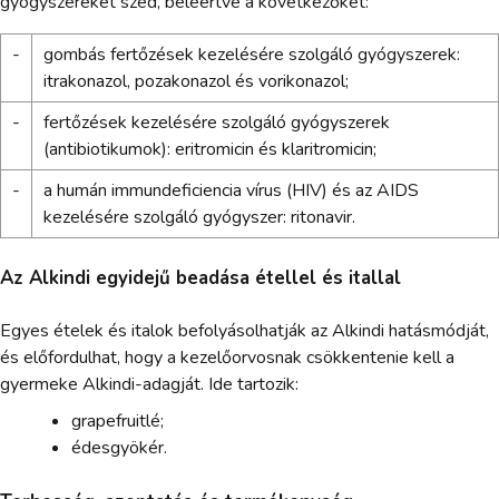
gyógyszereket szed, beleértve a következőket:
-
gombás fertőzések kezelésére szolgáló gyógyszerek:
itrakonazol, pozakonazol és vorikonazol;
-
fertőzések kezelésére szolgáló gyógyszerek
(antibiotikumok): eritromicin és klaritromicin;
-
a humán immundeficiencia vírus (HIV) és az AIDS
kezelésére szolgáló gyógyszer: ritonavir.
Az Alkindi egyidejű beadása étellel és itallal
Egyes ételek és italok befolyásolhatják az Alkindi hatásmódját,
és előfordulhat, hogy a kezelőorvosnak csökkentenie kell a
gyermeke Alkindi-adagját. Ide tartozik:
grapefruitlé;
édesgyökér.