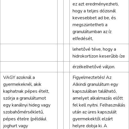
ez azt eredményezheti,
hogy a teljes dózisnál
kevesebbet ad be, és
megszüntetheti a
granulátumban az íz
elfedését,
lehetővé téve, hogy a
hidrokortizon keserűbb íze
érzékelhetővé váljon.
VAGY azoknál a
Figyelmeztetés! Az
gyermekeknél, akik
Alkindi granulátum egy
kaphatnak pépes ételt,
kapszulában található,
szórja a granulátumot
amelyet alkalmazás előtt
egy kanálnyi hideg vagy
fel kell nyitni. Felhasználás
szobahőmérsékletű,
után az üres kapszulát
pépes ételre (például
gyermekektől elzárt
joghurt vagy
helyre dobja ki. A