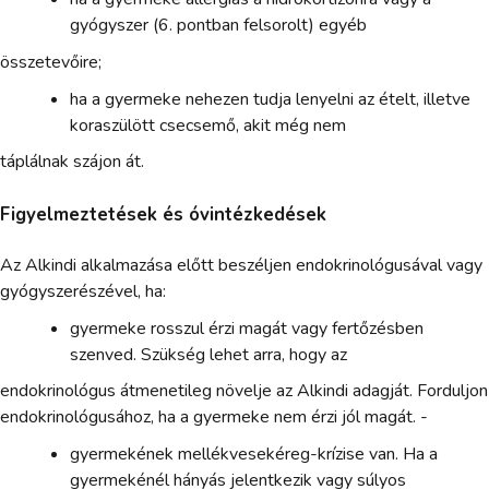
gyógyszer (6. pontban felsorolt) egyéb
összetevőire;
ha a gyermeke nehezen tudja lenyelni az ételt, illetve
koraszülött csecsemő, akit még nem
táplálnak szájon át.
Figyelmeztetések és óvintézkedések
Az Alkindi alkalmazása előtt beszéljen endokrinológusával vagy
gyógyszerészével, ha:
gyermeke rosszul érzi magát vagy fertőzésben
szenved. Szükség lehet arra, hogy az
endokrinológus átmenetileg növelje az Alkindi adagját. Forduljon
endokrinológusához, ha a gyermeke nem érzi jól magát. -
gyermekének mellékvesekéreg-krízise van. Ha a
gyermekénél hányás jelentkezik vagy súlyos