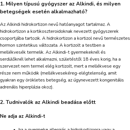
1. Milyen típusú gyógyszer az Alkindi, és milyen
betegségek esetén alkalmazható?
Az Alkindi hidrokortizon nevű hatóanyagot tartalmaz. A
hidrokortizon a kortikoszteroidoknak nevezett gyógyszerek
csoportjába tartozik. A hidrokortizon a kortizol nevű természetes
hormon szintetikus változata. A kortizolt a testben a
mellékvesék termelik. Az Alkindi-t gyermekeknél és
serdülőknél lehet alkalmazni, születéstől 18 éves korig, ha a
szervezet nem termel elég kortizolt, mert a mellékvese egy
része nem működik (mellékvesekéreg-elégtelenség, amit
gyakran egy örökletes betegség, az úgynevezett kongenitális
adrenális hiperplázia okoz).
2. Tudnivalók az Alkindi beadása előtt
Ne adja az Alkindi-t
ha a gyermeke allergiás a hidrokortizonra vagy a