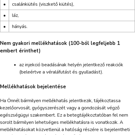
•
csalánkiütés (viszkető kiütés),
•
láz,
•
hányás.
Nem gyakori mellékhatások (100-ból legfeljebb 1
embert érinthet)
az injekció beadásának helyén jelentkező reakciók
(beleértve a véraláfutást és gyulladást).
Mellékhatások bejelentése
Ha Önnél bármilyen mellékhatás jelentkezik, tájékoztassa
kezelőorvosát, gyógyszerészét vagy a gondozását végző
egészségügyi szakembert. Ez a betegtájékoztatóban fel nem
sorolt bármilyen lehetséges mellékhatásra is vonatkozik. A
mellékhatásokat közvetlenül a hatóság részére is bejelentheti