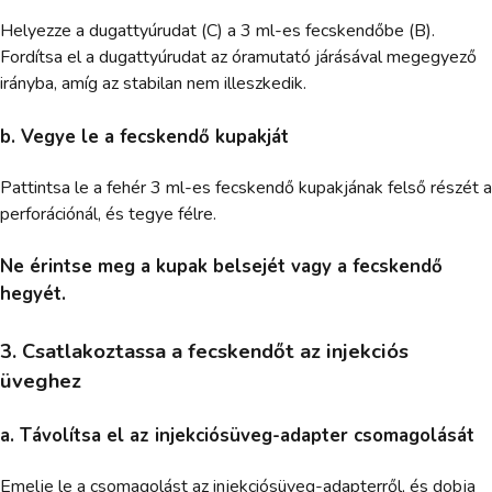
Helyezze a dugattyúrudat (C) a 3 ml-es fecskendőbe (B).
Fordítsa el a dugattyúrudat az óramutató járásával megegyező
irányba, amíg az stabilan nem illeszkedik.
b. Vegye le a fecskendő kupakját
Pattintsa le a fehér 3 ml-es fecskendő kupakjának felső részét a
perforációnál, és tegye félre.
Ne érintse meg a kupak belsejét vagy a fecskendő
hegyét.
3. Csatlakoztassa a fecskendőt az injekciós
üveghez
a. Távolítsa el az injekciósüveg-adapter csomagolását
Emelje le a csomagolást az injekciósüveg-adapterről, és dobja