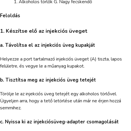
Alkoholos törlők G. Nagy fecskendő
Feloldás
1. Készítse elő az injekciós üveget
a. Távolítsa el az injekciós üveg kupakját
Helyezze a port tartalmazó injekciós üveget (A) tiszta, lapos
felületre, és vegye le a műanyag kupakot.
b. Tisztítsa meg az injekciós üveg tetejét
Törölje le az injekciós üveg tetejét egy alkoholos törlővel.
Ügyeljen arra, hogy a tető letörlése után már ne érjen hozzá
semmihez.
c. Nyissa ki az injekciósüveg-adapter csomagolását