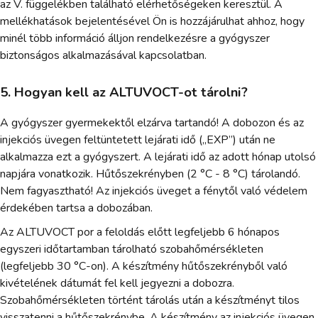
az V. függelékben található elérhetőségeken keresztül. A
mellékhatások bejelentésével Ön is hozzájárulhat ahhoz, hogy
minél több információ álljon rendelkezésre a gyógyszer
biztonságos alkalmazásával kapcsolatban.
5. Hogyan kell az ALTUVOCT-ot tárolni?
A gyógyszer gyermekektől elzárva tartandó! A dobozon és az
injekciós üvegen feltüntetett lejárati idő („EXP”) után ne
alkalmazza ezt a gyógyszert. A lejárati idő az adott hónap utolsó
napjára vonatkozik. Hűtőszekrényben (2 °C - 8 °C) tárolandó.
Nem fagyasztható! Az injekciós üveget a fénytől való védelem
érdekében tartsa a dobozában.
Az ALTUVOCT por a feloldás előtt legfeljebb 6 hónapos
egyszeri időtartamban tárolható szobahőmérsékleten
(legfeljebb 30 °C-on). A készítmény hűtőszekrényből való
kivételének dátumát fel kell jegyezni a dobozra.
Szobahőmérsékleten történt tárolás után a készítményt tilos
visszatenni a hűtőszekrénybe. A készítmény az injekciós üvegen