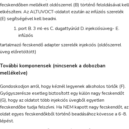
fecskendőben mellékelt oldószerrel (B) történő feloldásával kell
elkészíteni. Az ALTUVOCT-oldatot ezután az infúziós szerelék
(E) segítségével kell beadni.
port B. 3 ml-es C. dugattyúrúd D. injekciósüveg- E.
infúziós
tartalmazó fecskendő adapter szerelék injekciós (oldószerrel
üveg előretöltött)
További komponensek (nincsenek a dobozban
mellékelve)
Gondoskodjon arról, hogy kéznél legyenek alkoholos törlők (F).
Gyógyszerésze esetleg biztosított egy külön nagy fecskendőt
(G), hogy az oldatot több injekciós üvegből egyetlen
fecskendőbe tudja felszívni. Ha NEM kapott nagy fecskendőt, az
oldat egyes fecskendőkből történő beadásához kövesse a 6-8.
lépést.