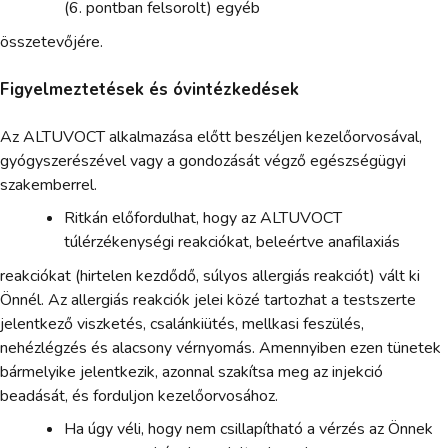
(6. pontban felsorolt) egyéb
összetevőjére.
Figyelmeztetések és óvintézkedések
Az ALTUVOCT alkalmazása előtt beszéljen kezelőorvosával,
gyógyszerészével vagy a gondozását végző egészségügyi
szakemberrel.
Ritkán előfordulhat, hogy az ALTUVOCT
túlérzékenységi reakciókat, beleértve anafilaxiás
reakciókat (hirtelen kezdődő, súlyos allergiás reakciót) vált ki
Önnél. Az allergiás reakciók jelei közé tartozhat a testszerte
jelentkező viszketés, csalánkiütés, mellkasi feszülés,
nehézlégzés és alacsony vérnyomás. Amennyiben ezen tünetek
bármelyike jelentkezik, azonnal szakítsa meg az injekció
beadását, és forduljon kezelőorvosához.
Ha úgy véli, hogy nem csillapítható a vérzés az Önnek