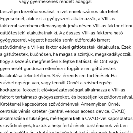
vagy gyermekének rendelt adaggal,
beszéljen kezelőorvosával, mivel ennek számos oka lehet.
Egyeseknél, akik ezt a gyógyszert alkalmazzák, a VIII-as
faktorral szembeni ellenanyagok (más néven VIII-as faktor elleni
gátlótestek) alakulhatnak ki. Az összes VIII-as faktorra ható
gyógyszerrel végzett kezelés során előforduló ismert
szövődmény a VIII-as faktor elleni gátlótestek kialakulása. Ezek
a gátlótestek, különösen, ha magas a szintjük, megakadályozzák,
hogy a kezelés megfelelően kifejtse hatását, és Önt vagy
gyermekét gondosan ellenőrizni fogják ezen gátlótestek
kialakulása tekintetében. Szív-érrendszeri történések Ha
szívbetegsége van, vagy fennáll Önnél a szívbetegség
kockázata, fokozott elővigyázatossággal alkalmazza a VIII-as
faktort tartalmazó gyógyszereket, és beszéljen kezelőorvosával.
Katéterrel kapcsolatos szövődmények Amennyiben Önnél
centrális vénás katéter (central venous access device, CVAD)
alkalmazása szükséges, mérlegelni kell a CVAD-vel kapcsolatos
szövődmények, köztük a helyi fertőzések, baktériumok vérben
való jelenléte és a katéter helyén kialakuló vérrögök kockázatát.