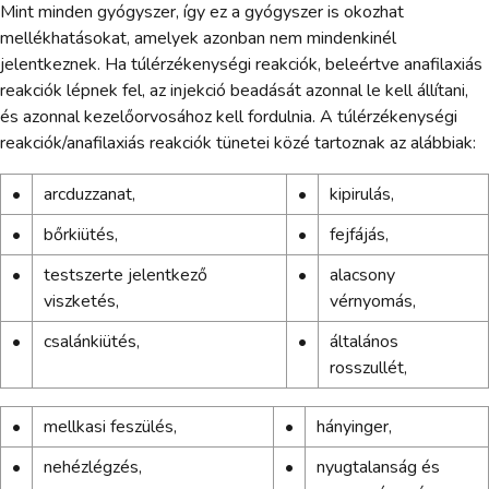
Mint minden gyógyszer, így ez a gyógyszer is okozhat
mellékhatásokat, amelyek azonban nem mindenkinél
jelentkeznek. Ha túlérzékenységi reakciók, beleértve anafilaxiás
reakciók lépnek fel, az injekció beadását azonnal le kell állítani,
és azonnal kezelőorvosához kell fordulnia. A túlérzékenységi
reakciók/anafilaxiás reakciók tünetei közé tartoznak az alábbiak:
•
arcduzzanat,
•
kipirulás,
•
bőrkiütés,
•
fejfájás,
•
testszerte jelentkező
•
alacsony
viszketés,
vérnyomás,
•
csalánkiütés,
•
általános
rosszullét,
•
mellkasi feszülés,
•
hányinger,
•
nehézlégzés,
•
nyugtalanság és