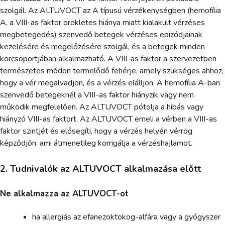
szolgál. Az ALTUVOCT az A típusú vérzékenységben (hemofília
A, a VIII-as faktor örökletes hiánya miatt kialakult vérzéses
megbetegedés) szenvedő betegek vérzéses epizódjainak
kezelésére és megelőzésére szolgál, és a betegek minden
korcsoportjában alkalmazható. A VIII-as faktor a szervezetben
természetes módon termelődő fehérje, amely szükséges ahhoz,
hogy a vér megalvadjon, és a vérzés elálljon. A hemofília A-ban
szenvedő betegeknél a VIII-as faktor hiányzik vagy nem
működik megfelelően. Az ALTUVOCT pótolja a hibás vagy
hiányzó VIII-as faktort. Az ALTUVOCT emeli a vérben a VIII-as
faktor szintjét és elősegíti, hogy a vérzés helyén vérrög
képződjön, ami átmenetileg korrigálja a vérzéshajlamot.
2. Tudnivalók az ALTUVOCT alkalmazása előtt
Ne alkalmazza az ALTUVOCT-ot
ha allergiás az efanezoktokog-alfára vagy a gyógyszer