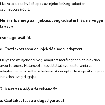
Húzza le a papír védőlapot az injekciósüveg-adapter
csomagolásáról (D).
Ne érintse meg az injekciósüveg-adaptert, és ne vegye
ki azt a
csomagolásából.
d. Csatlakoztassa az injekciósüveg-adaptert
Helyezze az injekciósüveg-adaptert merőlegesen az injekciós
üveg tetejére. Határozott mozdulattal nyomja le, amíg az
adapter be nem pattan a helyére. Az adapter tüskéje átszúrja az
injekciós üveg dugóját.
2. Készítse elő a fecskendőt
a. Csatlakoztassa a dugattyúrudat