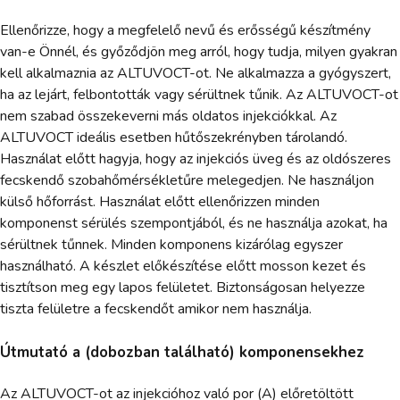
Ellenőrizze, hogy a megfelelő nevű és erősségű készítmény
van-e Önnél, és győződjön meg arról, hogy tudja, milyen gyakran
kell alkalmaznia az ALTUVOCT-ot. Ne alkalmazza a gyógyszert,
ha az lejárt, felbontották vagy sérültnek tűnik. Az ALTUVOCT-ot
nem szabad összekeverni más oldatos injekciókkal. Az
ALTUVOCT ideális esetben hűtőszekrényben tárolandó.
Használat előtt hagyja, hogy az injekciós üveg és az oldószeres
fecskendő szobahőmérsékletűre melegedjen. Ne használjon
külső hőforrást. Használat előtt ellenőrizzen minden
komponenst sérülés szempontjából, és ne használja azokat, ha
sérültnek tűnnek. Minden komponens kizárólag egyszer
használható. A készlet előkészítése előtt mosson kezet és
tisztítson meg egy lapos felületet. Biztonságosan helyezze
tiszta felületre a fecskendőt amikor nem használja.
Útmutató a (dobozban található) komponensekhez
Az ALTUVOCT-ot az injekcióhoz való por (A) előretöltött