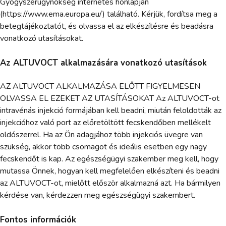
Gyógyszerügynökség internetes honlapján
(https://www.ema.europa.eu/) található. Kérjük, fordítsa meg a
betegtájékoztatót, és olvassa el az elkészítésre és beadásra
vonatkozó utasításokat.
Az ALTUVOCT alkalmazására vonatkozó utasítások
AZ ALTUVOCT ALKALMAZÁSA ELŐTT FIGYELMESEN
OLVASSA EL EZEKET AZ UTASÍTÁSOKAT Az ALTUVOCT-ot
intravénás injekció formájában kell beadni, miután feloldották az
injekcióhoz való port az előretöltött fecskendőben mellékelt
oldószerrel. Ha az Ön adagjához több injekciós üvegre van
szükség, akkor több csomagot és ideális esetben egy nagy
fecskendőt is kap. Az egészségügyi szakember meg kell, hogy
mutassa Önnek, hogyan kell megfelelően elkészíteni és beadni
az ALTUVOCT-ot, mielőtt először alkalmazná azt. Ha bármilyen
kérdése van, kérdezzen meg egészségügyi szakembert.
Fontos információk