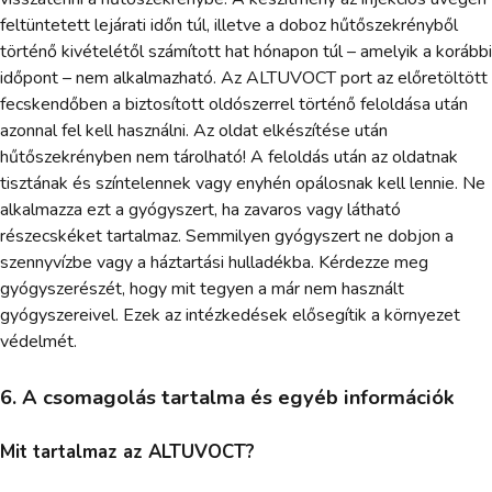
feltüntetett lejárati időn túl, illetve a doboz hűtőszekrényből
történő kivételétől számított hat hónapon túl – amelyik a korábbi
időpont – nem alkalmazható. Az ALTUVOCT port az előretöltött
fecskendőben a biztosított oldószerrel történő feloldása után
azonnal fel kell használni. Az oldat elkészítése után
hűtőszekrényben nem tárolható! A feloldás után az oldatnak
tisztának és színtelennek vagy enyhén opálosnak kell lennie. Ne
alkalmazza ezt a gyógyszert, ha zavaros vagy látható
részecskéket tartalmaz. Semmilyen gyógyszert ne dobjon a
szennyvízbe vagy a háztartási hulladékba. Kérdezze meg
gyógyszerészét, hogy mit tegyen a már nem használt
gyógyszereivel. Ezek az intézkedések elősegítik a környezet
védelmét.
6. A csomagolás tartalma és egyéb információk
Mit tartalmaz az ALTUVOCT?