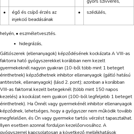
gyors szívverés,
•
égő és csípő érzés az
•
szédülés,
injekció beadásának
helyén, • eszméletvesztés.
hidegrázás,
Gátlószerek (ellenanyagok) képződésének kockázata A VIII-as
faktorra ható gyógyszerekkel korábban nem kezelt
gyermekeknél nagyon gyakran (10-ből több mint 1 beteget
érinthetnek) képződhetnek inhibitor ellenanyagok (gátló hatású
antitestek, ellenanyagok) (lásd 2. pont); azonban a korábban
VIII-as faktorral kezelt betegeknél (több mint 150 napos
kezelés) a kockázat nem gyakori (100-ból legfeljebb 1 beteget
érinthetnek). Ha Önnél vagy gyermekénél inhibitor ellenanyagok
képződnek, lehetséges, hogy a gyógyszer nem működik tovább
megfelelően, és Ön vagy gyermeke tartós vérzést tapasztalhat.
Ilyen esetben azonnal forduljon kezelőorvosához. A
gyógyszerrel kapcsolatosan a következő mellékhatások