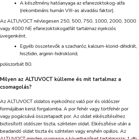
A készítmény hatóanyaga az efanezoktokog-alfa
(rekombináns humán VIII-as alvadási faktor).
Az ALTUVOCT névlegesen 250, 500, 750, 1000, 2000, 3000
vagy 4000 NE efanezoktokogalfát tartalmaz injekciós
üvegenként.
Egyéb összetevők a szacharóz, kalcium-klorid-dihidrát,
hisztidin, arginin-hidroklorid,
poliszorbát 80.
Milyen az ALTUVOCT külleme és mit tartalmaz a
csomagolás?
Az ALTUVOCT oldatos injekcióhoz való por és oldószer
formájában kerül forgalomba. A por fehér vagy törtfehér por
vagy pogácsává összetapadt por. Az oldat elkészítéséhez
biztosított oldószer tiszta, színtelen oldat. Elkészítése után a
beadandó oldat tiszta és színtelen vagy enyhén opálos. Az
ALTUVOCT minden csomagja a következőket tartalmazza: 1 db