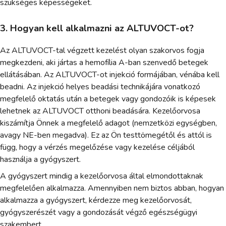
szükséges képességeket.
3. Hogyan kell alkalmazni az ALTUVOCT-ot?
Az ALTUVOCT-tal végzett kezelést olyan szakorvos fogja
megkezdeni, aki jártas a hemofília A-ban szenvedő betegek
ellátásában. Az ALTUVOCT-ot injekció formájában, vénába kell
beadni. Az injekció helyes beadási technikájára vonatkozó
megfelelő oktatás után a betegek vagy gondozóik is képesek
lehetnek az ALTUVOCT otthoni beadására. Kezelőorvosa
kiszámítja Önnek a megfelelő adagot (nemzetközi egységben,
avagy NE-ben megadva). Ez az Ön testtömegétől és attól is
függ, hogy a vérzés megelőzése vagy kezelése céljából
használja a gyógyszert.
A gyógyszert mindig a kezelőorvosa által elmondottaknak
megfelelően alkalmazza. Amennyiben nem biztos abban, hogyan
alkalmazza a gyógyszert, kérdezze meg kezelőorvosát,
gyógyszerészét vagy a gondozását végző egészségügyi
szakembert.