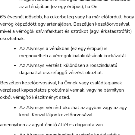
az artériájában (ez egy értípus), ha Ön
65 évesnél idősebb, ha cukorbeteg vagy ha már előfordult, hogy
vérrög képződött egy artériájában. Beszéljen kezelőorvosával,
mivel a vérrögök szívinfarktust és sztrókot (agyi érkatasztrófát)
okozhatnak.
Az Alymsys a vénákban (ez egy értípus) is
megnövelheti a vérrögök kialakulásának kockázatát.
Az Alymsys vérzést, különösen a rosszindulatú
daganattal összefüggő vérzést okozhat.
Beszéljen kezelőorvosával, ha Önnek vagy családtagjainak
vérzéssel kapcsolatos problémái vannak, vagy ha bármilyen
okból vérhígító készítményt szed.
Az Alymsys vérzést okozhat az agyban vagy az agy
körül. Konzultáljon kezelőorvosával,
amennyiben az agyat érintő áttétes daganata van.
Az Alymsys megnövelheti a vérzés kockázatát a