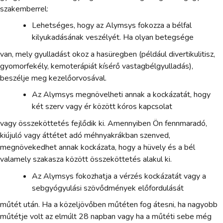
szakemberrel:
Lehetséges, hogy az Alymsys fokozza a bélfal
kilyukadásának veszélyét. Ha olyan betegsége
van, mely gyulladást okoz a hasüregben (például divertikulitisz,
gyomorfekély, kemoterápiát kísérő vastagbélgyulladás),
beszélje meg kezelőorvosával.
Az Alymsys megnövelheti annak a kockázatát, hogy
két szerv vagy ér között kóros kapcsolat
vagy összeköttetés fejlődik ki. Amennyiben Ön fennmaradó,
kiújuló vagy áttétet adó méhnyakrákban szenved,
megnövekedhet annak kockázata, hogy a hüvely és a bél
valamely szakasza között összeköttetés alakul ki.
Az Alymsys fokozhatja a vérzés kockázatát vagy a
sebgyógyulási szövődmények előfordulását
műtét után. Ha a közeljövőben műtéten fog átesni, ha nagyobb
műtétje volt az elmúlt 28 napban vagy ha a műtéti sebe még