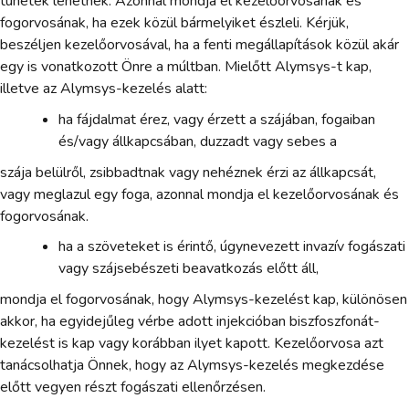
tünetek lehetnek. Azonnal mondja el kezelőorvosának és
fogorvosának, ha ezek közül bármelyiket észleli. Kérjük,
beszéljen kezelőorvosával, ha a fenti megállapítások közül akár
egy is vonatkozott Önre a múltban. Mielőtt Alymsys-t kap,
illetve az Alymsys-kezelés alatt:
ha fájdalmat érez, vagy érzett a szájában, fogaiban
és/vagy állkapcsában, duzzadt vagy sebes a
szája belülről, zsibbadtnak vagy nehéznek érzi az állkapcsát,
vagy meglazul egy foga, azonnal mondja el kezelőorvosának és
fogorvosának.
ha a szöveteket is érintő, úgynevezett invazív fogászati
vagy szájsebészeti beavatkozás előtt áll,
mondja el fogorvosának, hogy Alymsys-kezelést kap, különösen
akkor, ha egyidejűleg vérbe adott injekcióban biszfoszfonát-
kezelést is kap vagy korábban ilyet kapott. Kezelőorvosa azt
tanácsolhatja Önnek, hogy az Alymsys-kezelés megkezdése
előtt vegyen részt fogászati ellenőrzésen.