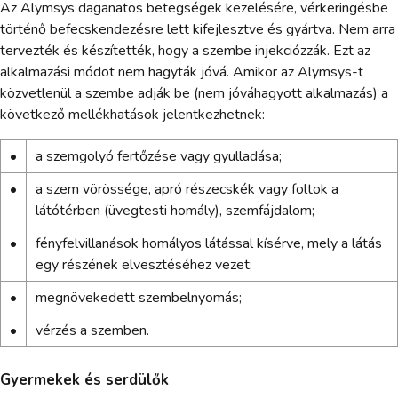
Az Alymsys daganatos betegségek kezelésére, vérkeringésbe
történő befecskendezésre lett kifejlesztve és gyártva. Nem arra
tervezték és készítették, hogy a szembe injekciózzák. Ezt az
alkalmazási módot nem hagyták jóvá. Amikor az Alymsys-t
közvetlenül a szembe adják be (nem jóváhagyott alkalmazás) a
következő mellékhatások jelentkezhetnek:
•
a szemgolyó fertőzése vagy gyulladása;
•
a szem vörössége, apró részecskék vagy foltok a
látótérben (üvegtesti homály), szemfájdalom;
•
fényfelvillanások homályos látással kísérve, mely a látás
egy részének elvesztéséhez vezet;
•
megnövekedett szembelnyomás;
•
vérzés a szemben.
Gyermekek és serdülők