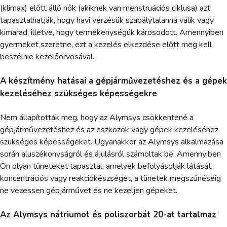
(klimax) előtt álló nők (akiknek van menstruációs ciklusa) azt
tapasztalhatják, hogy havi vérzésük szabálytalanná válik vagy
kimarad, illetve, hogy termékenységük károsodott. Amennyiben
gyermeket szeretne, ezt a kezelés elkezdése előtt meg kell
beszélnie kezelőorvosával.
A készítmény hatásai a gépjárművezetéshez és a gépek
kezeléséhez szükséges képességekre
Nem állapították meg, hogy az Alymsys csökkentené a
gépjárművezetéshez és az eszközök vagy gépek kezeléséhez
szükséges képességeket. Ugyanakkor az Alymsys alkalmazása
során aluszékonyságról és ájulásról számoltak be. Amennyiben
Ön olyan tüneteket tapasztal, amelyek befolyásolják látását,
koncentrációs vagy reakciókészségét, a tünetek megszűnéséig
ne vezessen gépjárművet és ne kezeljen gépeket.
Az Alymsys nátriumot és poliszorbát 20-at tartalmaz