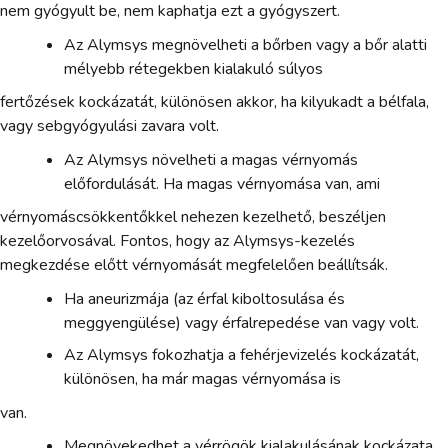
nem gyógyult be, nem kaphatja ezt a gyógyszert.
Az Alymsys megnövelheti a bőrben vagy a bőr alatti
mélyebb rétegekben kialakuló súlyos
fertőzések kockázatát, különösen akkor, ha kilyukadt a bélfala,
vagy sebgyógyulási zavara volt.
Az Alymsys növelheti a magas vérnyomás
előfordulását. Ha magas vérnyomása van, ami
vérnyomáscsökkentőkkel nehezen kezelhető, beszéljen
kezelőorvosával. Fontos, hogy az Alymsys-kezelés
megkezdése előtt vérnyomását megfelelően beállítsák.
Ha aneurizmája (az érfal kiboltosulása és
meggyengülése) vagy érfalrepedése van vagy volt.
Az Alymsys fokozhatja a fehérjevizelés kockázatát,
különösen, ha már magas vérnyomása is
van.
Megnövekedhet a vérrögök kialakulásának kockázata