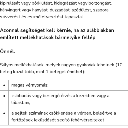
kipirulását vagy bőrkiütést, hidegrázást vagy borzongást,
hányingert vagy hányást, duzzadást, szédülést, szapora
szívverést és eszméletvesztést tapasztal.
Azonnal segítséget kell kérnie, ha az alábbiakban
említett mellékhatások bármelyike fellép
Önnél.
Súlyos mellékhatások, melyek nagyon gyakoriak lehetnek (10
beteg közül több, mint 1 beteget érinthet):
•
magas vérnyomás;
•
zsibbadás vagy bizsergő érzés a kezekben vagy a
lábakban;
•
a sejtek számának csökkenése a vérben, beleértve a
fertőzések leküzdését segítő fehérvérsejteket