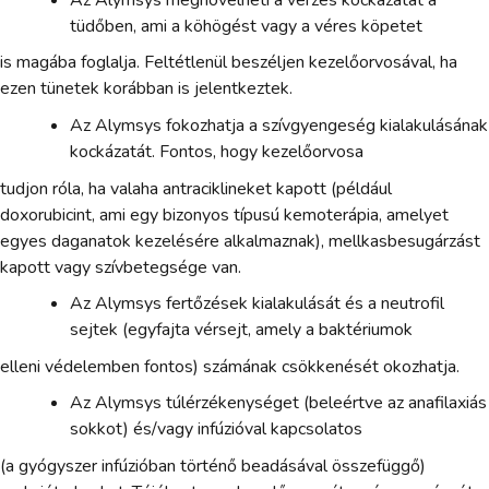
tüdőben, ami a köhögést vagy a véres köpetet
is magába foglalja. Feltétlenül beszéljen kezelőorvosával, ha
ezen tünetek korábban is jelentkeztek.
Az Alymsys fokozhatja a szívgyengeség kialakulásának
kockázatát. Fontos, hogy kezelőorvosa
tudjon róla, ha valaha antraciklineket kapott (például
doxorubicint, ami egy bizonyos típusú kemoterápia, amelyet
egyes daganatok kezelésére alkalmaznak), mellkasbesugárzást
kapott vagy szívbetegsége van.
Az Alymsys fertőzések kialakulását és a neutrofil
sejtek (egyfajta vérsejt, amely a baktériumok
elleni védelemben fontos) számának csökkenését okozhatja.
Az Alymsys túlérzékenységet (beleértve az anafilaxiás
sokkot) és/vagy infúzióval kapcsolatos
(a gyógyszer infúzióban történő beadásával összefüggő)