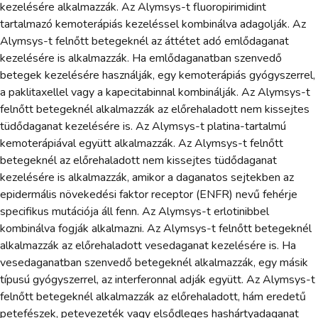
kezelésére alkalmazzák. Az Alymsys-t fluoropirimidint
tartalmazó kemoterápiás kezeléssel kombinálva adagolják. Az
Alymsys-t felnőtt betegeknél az áttétet adó emlődaganat
kezelésére is alkalmazzák. Ha emlődaganatban szenvedő
betegek kezelésére használják, egy kemoterápiás gyógyszerrel,
a paklitaxellel vagy a kapecitabinnal kombinálják. Az Alymsys-t
felnőtt betegeknél alkalmazzák az előrehaladott nem kissejtes
tüdődaganat kezelésére is. Az Alymsys-t platina-tartalmú
kemoterápiával együtt alkalmazzák. Az Alymsys-t felnőtt
betegeknél az előrehaladott nem kissejtes tüdődaganat
kezelésére is alkalmazzák, amikor a daganatos sejtekben az
epidermális növekedési faktor receptor (ENFR) nevű fehérje
specifikus mutációja áll fenn. Az Alymsys-t erlotinibbel
kombinálva fogják alkalmazni. Az Alymsys-t felnőtt betegeknél
alkalmazzák az előrehaladott vesedaganat kezelésére is. Ha
vesedaganatban szenvedő betegeknél alkalmazzák, egy másik
típusú gyógyszerrel, az interferonnal adják együtt. Az Alymsys-t
felnőtt betegeknél alkalmazzák az előrehaladott, hám eredetű
petefészek, petevezeték vagy elsődleges hashártyadaganat