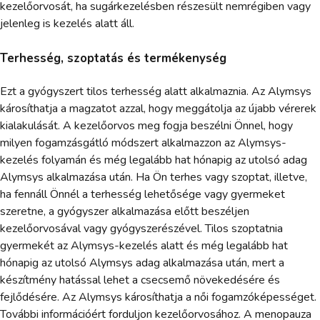
kezelőorvosát, ha sugárkezelésben részesült nemrégiben vagy
jelenleg is kezelés alatt áll.
Terhesség, szoptatás és termékenység
Ezt a gyógyszert tilos terhesség alatt alkalmaznia. Az Alymsys
károsíthatja a magzatot azzal, hogy meggátolja az újabb vérerek
kialakulását. A kezelőorvos meg fogja beszélni Önnel, hogy
milyen fogamzásgátló módszert alkalmazzon az Alymsys-
kezelés folyamán és még legalább hat hónapig az utolsó adag
Alymsys alkalmazása után. Ha Ön terhes vagy szoptat, illetve,
ha fennáll Önnél a terhesség lehetősége vagy gyermeket
szeretne, a gyógyszer alkalmazása előtt beszéljen
kezelőorvosával vagy gyógyszerészével. Tilos szoptatnia
gyermekét az Alymsys-kezelés alatt és még legalább hat
hónapig az utolsó Alymsys adag alkalmazása után, mert a
készítmény hatással lehet a csecsemő növekedésére és
fejlődésére. Az Alymsys károsíthatja a női fogamzóképességet.
További információért forduljon kezelőorvosához. A menopauza