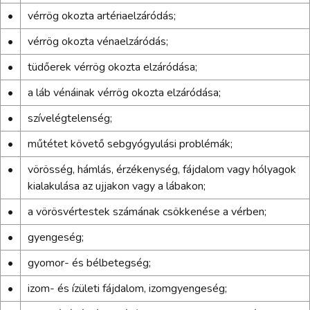
•
vérrög okozta artériaelzáródás;
•
vérrög okozta vénaelzáródás;
•
tüdőerek vérrög okozta elzáródása;
•
a láb vénáinak vérrög okozta elzáródása;
•
szívelégtelenség;
•
műtétet követő sebgyógyulási problémák;
•
vörösség, hámlás, érzékenység, fájdalom vagy hólyagok
kialakulása az ujjakon vagy a lábakon;
•
a vörösvértestek számának csökkenése a vérben;
•
gyengeség;
•
gyomor- és bélbetegség;
•
izom- és ízületi fájdalom, izomgyengeség;