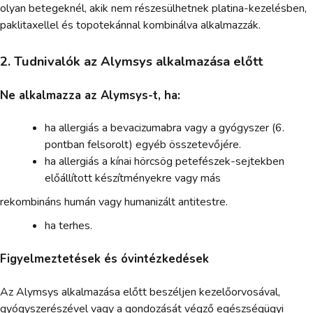
olyan betegeknél, akik nem részesülhetnek platina-kezelésben,
paklitaxellel és topotekánnal kombinálva alkalmazzák.
2. Tudnivalók az Alymsys alkalmazása előtt
Ne alkalmazza az Alymsys-t, ha:
ha allergiás a bevacizumabra vagy a gyógyszer (6.
pontban felsorolt) egyéb összetevőjére.
ha allergiás a kínai hörcsög petefészek-sejtekben
előállított készítményekre vagy más
rekombináns humán vagy humanizált antitestre.
ha terhes.
Figyelmeztetések és óvintézkedések
Az Alymsys alkalmazása előtt beszéljen kezelőorvosával,
gyógyszerészével vagy a gondozását végző egészségügyi