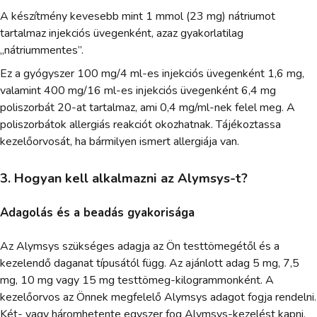
A készítmény kevesebb mint 1 mmol (23 mg) nátriumot
tartalmaz injekciós üvegenként, azaz gyakorlatilag
„nátriummentes”.
Ez a gyógyszer 100 mg/4 ml-es injekciós üvegenként 1,6 mg,
valamint 400 mg/16 ml-es injekciós üvegenként 6,4 mg
poliszorbát 20-at tartalmaz, ami 0,4 mg/ml-nek felel meg. A
poliszorbátok allergiás reakciót okozhatnak. Tájékoztassa
kezelőorvosát, ha bármilyen ismert allergiája van.
3. Hogyan kell alkalmazni az Alymsys-t?
Adagolás és a beadás gyakorisága
Az Alymsys szükséges adagja az Ön testtömegétől és a
kezelendő daganat típusától függ. Az ajánlott adag 5 mg, 7,5
mg, 10 mg vagy 15 mg testtömeg-kilogrammonként. A
kezelőorvos az Önnek megfelelő Alymsys adagot fogja rendelni.
Két- vagy háromhetente egyszer fog Alymsys-kezelést kapni.