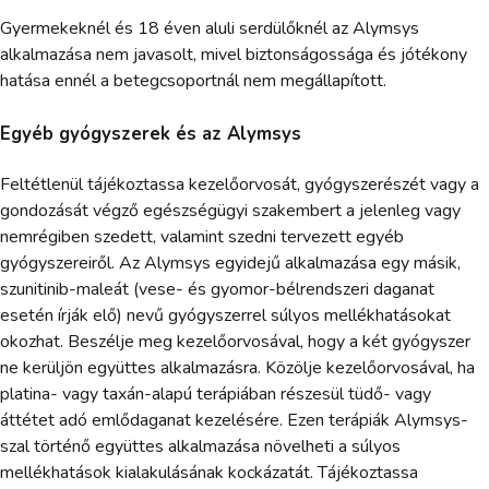
Gyermekeknél és 18 éven aluli serdülőknél az Alymsys
alkalmazása nem javasolt, mivel biztonságossága és jótékony
hatása ennél a betegcsoportnál nem megállapított.
Egyéb gyógyszerek és az Alymsys
Feltétlenül tájékoztassa kezelőorvosát, gyógyszerészét vagy a
gondozását végző egészségügyi szakembert a jelenleg vagy
nemrégiben szedett, valamint szedni tervezett egyéb
gyógyszereiről. Az Alymsys egyidejű alkalmazása egy másik,
szunitinib-maleát (vese- és gyomor-bélrendszeri daganat
esetén írják elő) nevű gyógyszerrel súlyos mellékhatásokat
okozhat. Beszélje meg kezelőorvosával, hogy a két gyógyszer
ne kerüljön együttes alkalmazásra. Közölje kezelőorvosával, ha
platina- vagy taxán-alapú terápiában részesül tüdő- vagy
áttétet adó emlődaganat kezelésére. Ezen terápiák Alymsys-
szal történő együttes alkalmazása növelheti a súlyos
mellékhatások kialakulásának kockázatát. Tájékoztassa