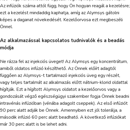
Az infúziók száma attól függ, hogy Ön hogyan reagál a kezelésre;
ezt a kezelést mindaddig kaphatja, amíg az Alymsys gátolni
képes a daganat növekedését. Kezelőorvosa ezt megbeszéli
Önnel.
Az alkalmazással kapcsolatos tudnivalók és a beadás
módja
Ne rázza fel az injekciós üveget! Az Alymsys egy koncentrátum,
amiből oldatos infúzió készíthető. Az Önnek előírt adagtól
függően az Alymsys-t tartalmazó injekciós üveg egy részét,
vagy teljes tartalmát az alkalmazás előtt nátrium-klorid oldattal
hígítják. Ezt a hígított Alymsys oldatot a kezelőorvos vagy a
gondozását végző egészségügyi szakember fogja Önnek beadni
intravénás infúzióban (vénába adagolt cseppek). Az első infúziót
90 perc alatt adják be Önnek. Amennyiben ezt jól tolerálja, a
második infúzió 60 perc alatt beadható. A következő infúziókat
már 30 perc alatt is be lehet adni.