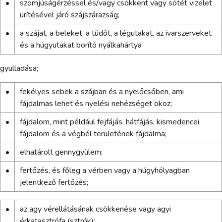
•
szomjúságérzéssel és/vagy csökkent vagy sötét vizelet
ürítésével járó szájszárazság;
•
a szájat, a beleket, a tüdőt, a légutakat, az ivarszerveket
és a húgyutakat borító nyálkahártya
gyulladása;
•
fekélyes sebek a szájban és a nyelőcsőben, ami
fájdalmas lehet és nyelési nehézséget okoz;
•
fájdalom, mint például fejfájás, hátfájás, kismedencei
fájdalom és a végbél területének fájdalma;
•
elhatárolt gennygyülem;
•
fertőzés, és főleg a vérben vagy a húgyhólyagban
jelentkező fertőzés;
•
az agy vérellátásának csökkenése vagy agyi
érkatasztrófa (sztrók);