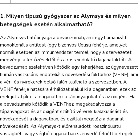
1. Milyen típusú gyógyszer az Alymsys és milyen
betegségek esetén alkalmazható?
Az Alymsys hatóanyaga a bevacizumab, ami egy humanizált
monoklonális antitest (egy bizonyos típusú fehérje, amelyet
normál esetben az immunrendszer termel, hogy a szervezetet
megvédje a fertőzésektől és a rosszindulatú daganatoktól). A
bevacizumab szelektíven kötődik egy fehérjéhez, az úgynevezett
humán vaszkuláris endoteliális növekedési faktorhoz (VENF), ami
a vér- és nyirokerek belső falán található a szervezetben. A
VENF fehérje hatására érhálózat alakul ki a daganatban; ezek az
erek juttatják el a daganathoz a tápanyagokat és az oxigént. Ha
a bevacizumab kötődik a VENFhez, megakadályozza a
tápanyagokat és az oxigént szállító vérerek kialakulásást és
növekedését a daganatban, és ezáltal megelőzi a daganat
növekedését. Az Alymsys-t előrehaladott, rosszindulatú
vastagbél- vagy végbéldaganatban szenvedő felnőtt betegek