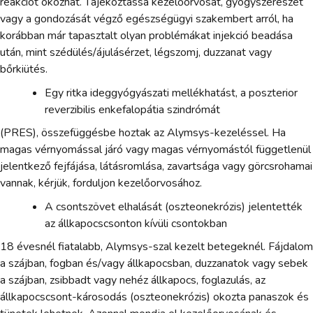
reakciót okozhat. Tájékoztassa kezelőorvosát, gyógyszerészét
vagy a gondozását végző egészségügyi szakembert arról, ha
korábban már tapasztalt olyan problémákat injekció beadása
után, mint szédülés/ájulásérzet, légszomj, duzzanat vagy
bőrkiütés.
Egy ritka ideggyógyászati mellékhatást, a poszterior
reverzibilis enkefalopátia szindrómát
(PRES), összefüggésbe hoztak az Alymsys-kezeléssel. Ha
magas vérnyomással járó vagy magas vérnyomástól függetlenül
jelentkező fejfájása, látásromlása, zavartsága vagy görcsrohamai
vannak, kérjük, forduljon kezelőorvosához.
A csontszövet elhalását (oszteonekrózis) jelentették
az állkapocscsonton kívüli csontokban
18 évesnél fiatalabb, Alymsys-szal kezelt betegeknél. Fájdalom
a szájban, fogban és/vagy állkapocsban, duzzanatok vagy sebek
a szájban, zsibbadt vagy nehéz állkapocs, foglazulás, az
állkapocscsont-károsodás (oszteonekrózis) okozta panaszok és