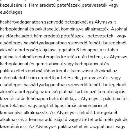
kezelésére is. Hám eredetű petefészek, petevezeték vagy
elsődleges
hashártyadaganatban szenvedő betegeknél az Alymsys-t
karboplatinnal és paklitaxellel kombinálva alkalmazzák. Azoknál
az előrehaladott hám eredetű petefészek-, petevezeték- vagy
elsődleges hashártyadaganatban szenvedő felnőtt betegeknél,
akiknél a betegség kiújulása legalább 6 hónappal az utolsó
platina tartalmú kemoterápiás kezelés után történt, az Alymsys
karboplatinnal és gemcitabinnal vagy karboplatinnal és
paklitaxellel kombinációban kerül alkalmazásra. Azoknál az
előrehaladott hám eredetű petefészek-, petevezeték- vagy
elsődleges hashártyadaganatban szenvedő felnőtt betegeknél,
akiknél a betegség az utolsó platinát tartalmazó kemoterápiás
kezelés után 6 hónapon belül újult ki, az Alymsys-t paklitaxellel,
topotekánnal vagy pegilált liposzómás doxorubicinnel
kombinálva alkalmazzák. Az Alymsys-t felnőtt betegeknél
alkalmazzák a fennmaradó, kiújuló vagy áttétet adó méhnyakrák
kezelésére is. Az Alymsys-t paklitaxellel és ciszplatinnal, vagy