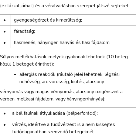
(ez lázzal járhat) és a véralvadásban szerepet játszó sejteket;
•
gyengeségérzet és kimerültség;
•
fáradtság;
•
hasmenés, hányinger, hányás és hasi fájdalom.
Súlyos mellékhatások, melyek gyakoriak lehetnek (10 beteg
közül 1 beteget érinthet):
allergiás reakciók (ráutaló jelei lehetnek: légzési
nehézség, arc vörösség, kiütés, alacsony
vérnyomás vagy magas vérnyomás, alacsony oxigénszint a
vérben, mellkasi fájdalom, vagy hányinger/hányás);
•
a bél falának átlyukadása (bélperforáció);
•
vérzés, ideértve a tüdővérzést is a nem kissejtes
tüdődaganatban szenvedő betegeknél;