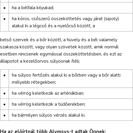
•
ha a bélfala kilyukad;
•
ha kóros, csőszerű összeköttetés vagy járat (sipoly)
alakul ki a légcső és a nyelőcső között, a
belső szervek és a bőr között, a hüvely és a bél valamely
szakasza között, vagy olyan szövetek között, amik normál
esetben nincsenek egymással összeköttetésben, és ezt az
állapotot a kezelőorvos súlyosnak ítéli;
•
ha súlyos fertőzés alakul ki a bőrben vagy a bőr alatti
mélyebb rétegekben;
•
ha vérrög keletkezik az artériákban;
•
ha vérrög keletkezik a tüdőerekben;
•
ha bármilyen súlyos vérzés alakul ki.
Ha az előírtnál több Alymsys-t adtak Önnek: