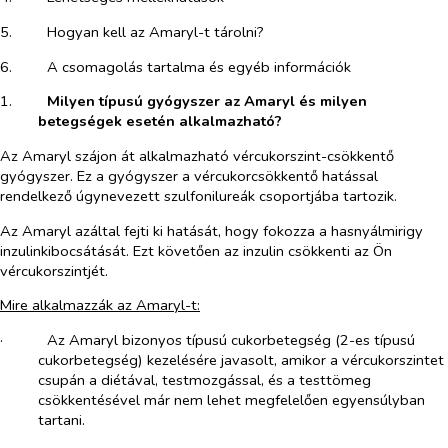
5.​
Hogyan kell az Amaryl-t tárolni?
6.​
A csomagolás tartalma és egyéb információk
1.​
Milyen típusú gyógyszer az Amaryl és milyen
betegségek esetén alkalmazható?
Az Amaryl szájon át alkalmazható vércukorszint-csökkentő
gyógyszer. Ez a gyógyszer a vércukorcsökkentő hatással
rendelkező úgynevezett szulfonilureák csoportjába tartozik.
Az Amaryl azáltal fejti ki hatását, hogy fokozza a hasnyálmirigy
inzulinkibocsátását. Ezt követően az inzulin csökkenti az Ön
vércukorszintjét.
Mire alkalmazzák az Amaryl-t:
·​
Az Amaryl bizonyos típusú cukorbetegség (2-es típusú
cukorbetegség) kezelésére javasolt, amikor a vércukorszintet
csupán a diétával, testmozgással, és a testtömeg
csökkentésével már nem lehet megfelelően egyensúlyban
tartani.