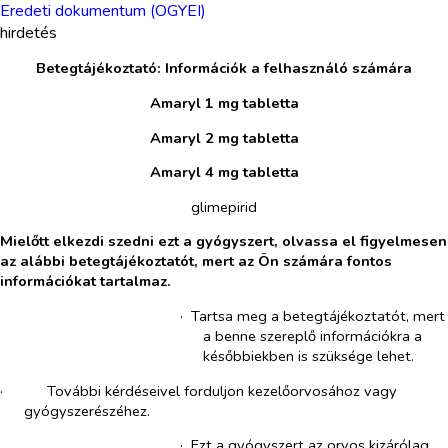
Eredeti dokumentum (OGYEI)
hirdetés
Betegtájékoztató: Információk a felhasználó számára
Amaryl 1 mg tabletta
Amaryl 2 mg tabletta
Amaryl 4 mg tabletta
glimepirid
Mielőtt elkezdi szedni ezt a gyógyszert, olvassa el figyelmesen
az alábbi betegtájékoztatót, mert az Ön számára fontos
információkat tartalmaz.
·​
Tartsa meg a betegtájékoztatót, mert
a benne szereplő információkra a
későbbiekben is szüksége lehet.
·​
További kérdéseivel forduljon kezelőorvosához vagy
gyógyszerészéhez.
·​
Ezt a gyógyszert az orvos kizárólag