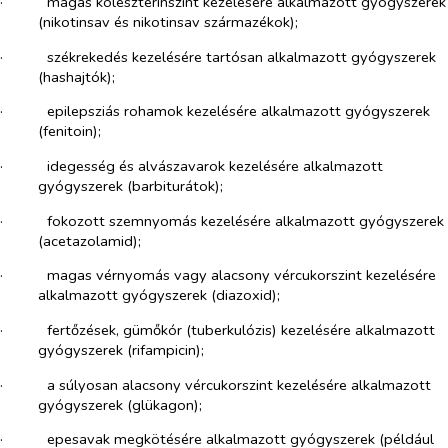
·​
magas koleszterinszint kezelésére alkalmazott gyógyszerek
(nikotinsav és nikotinsav származékok);
·​
székrekedés kezelésére tartósan alkalmazott gyógyszerek
(hashajtók);
·​
epilepsziás rohamok kezelésére alkalmazott gyógyszerek
(fenitoin);
·​
idegesség és alvászavarok kezelésére alkalmazott
gyógyszerek (barbiturátok);
·​
fokozott szemnyomás kezelésére alkalmazott gyógyszerek
(acetazolamid);
·​
magas vérnyomás vagy alacsony vércukorszint kezelésére
alkalmazott gyógyszerek (diazoxid);
·​
fertőzések, gümőkór (tuberkulózis) kezelésére alkalmazott
gyógyszerek (rifampicin);
·​
a súlyosan alacsony vércukorszint kezelésére alkalmazott
gyógyszerek (glükagon);
·​
epesavak megkötésére alkalmazott gyógyszerek (például