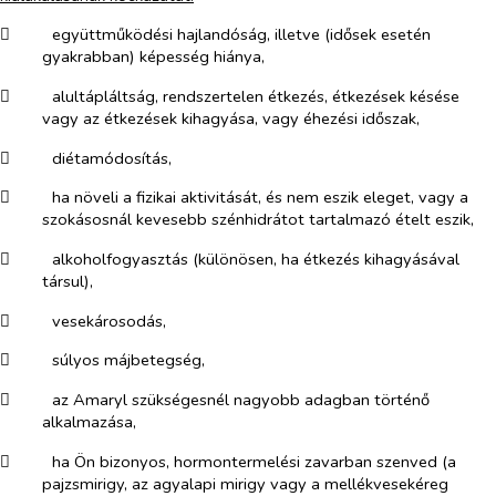
​
együttműködési hajlandóság, illetve (idősek esetén
gyakrabban) képesség hiánya,
​
alultápláltság, rendszertelen étkezés, étkezések késése
vagy az étkezések kihagyása, vagy éhezési időszak,
​
diétamódosítás,
​
ha növeli a fizikai aktivitását, és nem eszik eleget, vagy a
szokásosnál kevesebb szénhidrátot tartalmazó ételt eszik,
​
alkoholfogyasztás (különösen, ha étkezés kihagyásával
társul),
​
vesekárosodás,
​
súlyos májbetegség,
​
az Amaryl szükségesnél nagyobb adagban történő
alkalmazása,
​
ha Ön bizonyos, hormontermelési zavarban szenved (a
pajzsmirigy, az agyalapi mirigy vagy a mellékvesekéreg