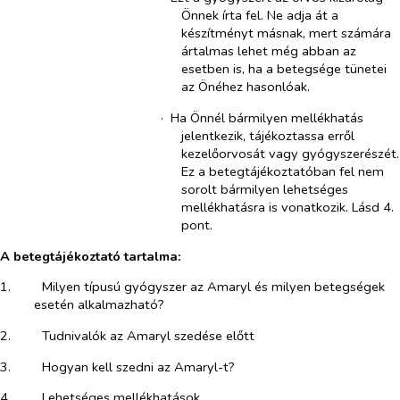
Önnek írta fel. Ne adja át a
készítményt másnak, mert számára
ártalmas lehet még abban az
esetben is, ha a betegsége tünetei
az Önéhez hasonlóak.
·​
Ha Önnél bármilyen mellékhatás
jelentkezik, tájékoztassa erről
kezelőorvosát vagy gyógyszerészét.
Ez a betegtájékoztatóban fel nem
sorolt bármilyen lehetséges
mellékhatásra is vonatkozik. Lásd 4.
pont.
A betegtájékoztató tartalma:
1.​
Milyen típusú gyógyszer az Amaryl és milyen betegségek
esetén alkalmazható?
2.​
Tudnivalók az Amaryl szedése előtt
3.​
Hogyan kell szedni az Amaryl-t?
4.​
Lehetséges mellékhatások