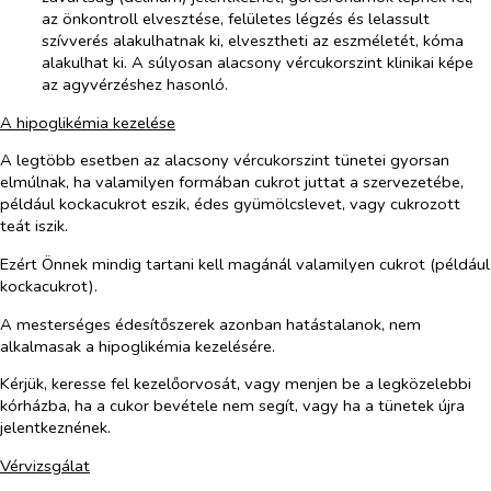
az önkontroll elvesztése, felületes légzés és lelassult
szívverés alakulhatnak ki, elvesztheti az eszméletét, kóma
alakulhat ki. A súlyosan alacsony vércukorszint klinikai képe
az agyvérzéshez hasonló.
A hipoglikémia kezelése
A legtöbb esetben az alacsony vércukorszint tünetei gyorsan
elmúlnak, ha valamilyen formában cukrot juttat a szervezetébe,
például kockacukrot eszik, édes gyümölcslevet, vagy cukrozott
teát iszik.
Ezért Önnek mindig tartani kell magánál valamilyen cukrot (például
kockacukrot).
A mesterséges édesítőszerek azonban hatástalanok, nem
alkalmasak a hipoglikémia kezelésére.
Kérjük, keresse fel kezelőorvosát, vagy menjen be a legközelebbi
kórházba, ha a cukor bevétele nem segít, vagy ha a tünetek újra
jelentkeznének.
Vérvizsgálat