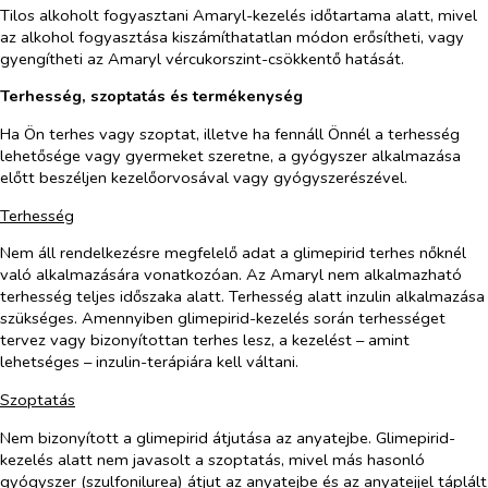
Tilos alkoholt fogyasztani Amaryl-kezelés időtartama alatt, mivel
az alkohol fogyasztása kiszámíthatatlan módon erősítheti, vagy
gyengítheti az Amaryl vércukorszint-csökkentő hatását.
Terhesség, szoptatás és termékenység
Ha Ön terhes vagy szoptat, illetve ha fennáll Önnél a terhesség
lehetősége vagy gyermeket szeretne, a gyógyszer alkalmazása
előtt beszéljen kezelőorvosával vagy gyógyszerészével.
Terhesség
Nem áll rendelkezésre megfelelő adat a glimepirid terhes nőknél
való alkalmazására vonatkozóan. Az Amaryl nem alkalmazható
terhesség teljes időszaka alatt. Terhesség alatt inzulin alkalmazása
szükséges. Amennyiben glimepirid-kezelés során terhességet
tervez vagy bizonyítottan terhes lesz, a kezelést – amint
lehetséges – inzulin-terápiára kell váltani.
Szoptatás
Nem bizonyított a glimepirid átjutása az anyatejbe. Glimepirid-
kezelés alatt nem javasolt a szoptatás, mivel más hasonló
gyógyszer (szulfonilurea) átjut az anyatejbe és az anyatejjel táplált