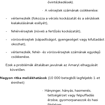
óvintézkedések).
·​
A vérsejtek számának csökkenése:
-​
vérlemezkék (fokozza a vérzés kockázatát és a sérülések
kialakulásának esélyét),
-​
fehérvérsejtek (növeli a fertőzés kockázatát),
-​
vörösvérsejtek (sápadtságot, gyengeséget vagy kifulladást
okozhat),
-​
vérlemezkék, fehér- és vörösvérsejtek számának egyidejű
csökkenése.
Ezek a problémák általában javulnak az Amaryl elhagyását
követően.
Nagyon ritka mellékhatások
(10 000 betegből legfeljebb 1-et
érinthet)
·​
Hányinger, hányás, hasmenés,
teltségérzet vagy felpuffadás
érzése, gyomorpanaszok és hasi
fájdalom.