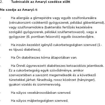
2.​
Tudnivalók az Amaryl szedése előtt
Ne szedje az Amaryl-t:
·​
Ha allergiás a glimepiridre vagy egyéb szulfonilureákra
(vércukorszint-csökkentő gyógyszerek, például glibenklamid),
vagy szulfonamidokra (bakteriális fertőzés kezelésére
szolgáló gyógyszerek, például szulfametoxazol), vagy a
gyógyszer (6. pontban felsorolt) egyéb összetevőjére.
·​
Ha inzulin-kezelést igénylő cukorbetegségben szenved (1-
es típusú diabétesz).
·​
Ha Ön diabéteszes kóma állapotában van.
·​
Ha Önnél úgynevezett diabéteszes ketoacidózis jelentkezik.
Ez a cukorbetegség egyik szövődménye, amikor
szervezetében a savszint megemelkedik és a következő
tünetekkel járhat: fáradtság, rossz közérzet (hányinger),
gyakori vizelés és izommerevség.
·​
Ha súlyos vesekárosodásban szenved.
·​
Ha súlyos májbetegségben szenved.