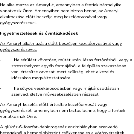
Ne alkalmazza az Amaryl-t, amennyiben a fentiek bármelyike
vonatkozik Önre. Amennyiben nem biztos benne, az Amaryl
alkalmazása előtt beszélje meg kezelőorvosával vagy
gyógyszerészével.
Figyelmeztetések és óvintézkedések
Az Amaryl alkalmazása előtt beszéljen kezelőorvosával vagy
gyógyszerészével:
·​
Ha sérülést követően, műtét után, lázas fertőzésből, vagy a
stresszhelyzet egyéb formájából a felépülés szakaszában
van, értesítse orvosát, mert szükség lehet a kezelés
időszakos megváltoztatására.
·​
ha súlyos vesekárosodásban vagy májkárosodásban
szenved, illetve művesekezelésben részesül.
Az Amaryl-kezelés előtt értesítse kezelőorvosát vagy
gyógyszerészét, amennyiben nem biztos benne, hogy a fentiek
vonatkoznak Önre.
A glükóz-6-foszfát-dehidrogenáz enzimhiányban szenvedő
betegeknél a hemoglobinszint csökkenése és a vörösvérsejtek