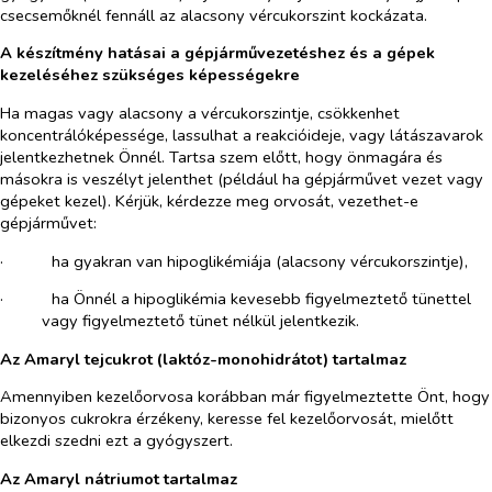
csecsemőknél fennáll az alacsony vércukorszint kockázata.
A készítmény hatásai a gépjárművezetéshez és a gépek
kezeléséhez szükséges képességekre
Ha magas vagy alacsony a vércukorszintje, csökkenhet
koncentrálóképessége, lassulhat a reakcióideje, vagy látászavarok
jelentkezhetnek Önnél. Tartsa szem előtt, hogy önmagára és
másokra is veszélyt jelenthet (például ha gépjárművet vezet vagy
gépeket kezel). Kérjük, kérdezze meg orvosát, vezethet-e
gépjárművet:
·​
ha gyakran van hipoglikémiája (alacsony vércukorszintje),
·​
ha Önnél a hipoglikémia kevesebb figyelmeztető tünettel
vagy figyelmeztető tünet nélkül jelentkezik.
Az Amaryl tejcukrot (laktóz-monohidrátot) tartalmaz
Amennyiben kezelőorvosa korábban már figyelmeztette Önt, hogy
bizonyos cukrokra érzékeny, keresse fel kezelőorvosát, mielőtt
elkezdi szedni ezt a gyógyszert.
Az Amaryl nátriumot tartalmaz