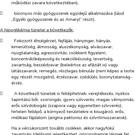
működési zavara következtében),
​
bizonyos más gyógyszerek egyidejű alkalmazása (lásd
„Egyéb gyógyszerek és az Amaryl” részt).
A hipoglikémia tünetei a következők:
​
Fokozott éhségérzet, fejfájás, hányinger, hányás,
kimerültség, álmosság, aluszékonyság, alvászavar,
nyugtalanság, agresszivitás, csökkent figyelem,
koncentrálóképesség és reakciókészség, levertség,
zavartság, beszédzavar (beleértve az afáziát is) vagy
látászavarok, remegés, részleges bénulás (nem képes a teste
egy részét mozgatni), érzészavar, szédülés, bizonytalanság-
érzés.
​
A következő tünetek is felléphetnek: verejtékezés, nyirkos
tapintású bőr, szorongás, gyors szívverés, magas vérnyomás,
erős szívdobogás (szapora vagy egyenetlen szívverés),
hirtelen fellépő, a környező területekre is kisugárzó, erős,
mellkasi fájdalom (angina pektorisz és szívritmuszavarok).
Ha a vércukorszint tovább csökken, akkor nagyfokú
zavartság (delírium) jelentkezhet, görcsrohamok lépnek fel,