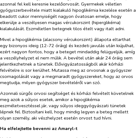
azonnal fel kell keresnie kezelőorvosát. Gyermekek véletlen
gyógyszerbevétele miatt kialakuló hipoglikémia kezelése esetén a
beadott cukor mennyiségét nagyon óvatosan emelje, hogy
elkerülje a veszélyesen magas vércukorszint (hiperglikéma)
kialakulását. Eszméletlen betegnek tilos ételt vagy italt adni.
Mivel a hipoglikémia (alacsony vércukorszint) állapota eltarthat
egy bizonyos ideig (12-72 óráig) és kezdeti javulás után kiújulhat,
ezért nagyon fontos, hogy a beteget mindaddig felügyeljük, amíg
a veszélyhelyzet el nem múlik. A bevétel után akár 24 óráig sem
jelentkezhetnek a tünetek. Elővigyázatosságból akár kórházi
felvételre is sor kerülhet. Mutassa meg az orvosnak a gyógyszer
csomagolását vagy a megmaradt gyógyszereket, hogy az orvos
megtudja, milyen gyógyszer bevételéről van szó.
Azonnali sürgős orvosi segítséget és kórházi felvételt követelnek
meg azok a súlyos esetek, amikor a hipoglikémia
eszméletvesztéssel jár, vagy súlyos ideggyógyászati tünetek
lépnek fel. Biztosítani kell, hogy mindig legyen a beteg mellett
olyan személy, aki vészhelyzet esetén orvost tud hívni.
Ha elfelejtette bevenni az Amaryl-t