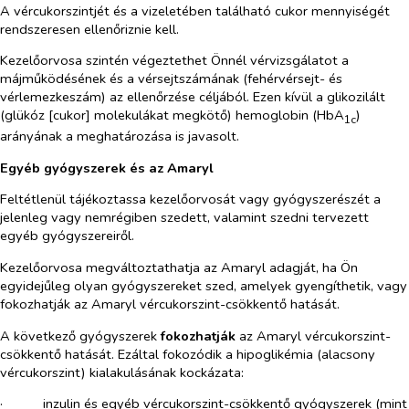
A vércukorszintjét és a vizeletében található cukor mennyiségét
rendszeresen ellenőriznie kell.
Kezelőorvosa szintén végeztethet Önnél vérvizsgálatot a
májműködésének és a vérsejtszámának (fehérvérsejt- és
vérlemezkeszám) az ellenőrzése céljából. Ezen kívül a glikozilált
(glükóz [cukor] molekulákat megkötő) hemoglobin (HbA
)
1c
arányának a meghatározása is javasolt.
Egyéb gyógyszerek és az Amaryl
Feltétlenül tájékoztassa kezelőorvosát vagy gyógyszerészét a
jelenleg vagy nemrégiben szedett, valamint szedni tervezett
egyéb gyógyszereiről.
Kezelőorvosa megváltoztathatja az Amaryl adagját, ha Ön
egyidejűleg olyan gyógyszereket szed, amelyek gyengíthetik, vagy
fokozhatják az Amaryl vércukorszint-csökkentő hatását.
A következő gyógyszerek
fokozhatják
az Amaryl vércukorszint-
csökkentő hatását. Ezáltal fokozódik a hipoglikémia (alacsony
vércukorszint) kialakulásának kockázata:
·​
inzulin és egyéb vércukorszint-csökkentő gyógyszerek (mint