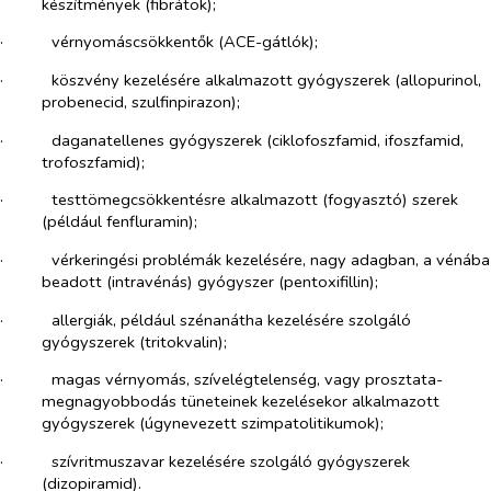
készítmények (fibrátok);
·​
vérnyomáscsökkentők (ACE-gátlók);
·​
köszvény kezelésére alkalmazott gyógyszerek (allopurinol,
probenecid, szulfinpirazon);
·​
daganatellenes gyógyszerek (ciklofoszfamid, ifoszfamid,
trofoszfamid);
·​
testtömegcsökkentésre alkalmazott (fogyasztó) szerek
(például fenfluramin);
·​
vérkeringési problémák kezelésére, nagy adagban, a vénába
beadott (intravénás) gyógyszer (pentoxifillin);
·​
allergiák, például szénanátha kezelésére szolgáló
gyógyszerek (tritokvalin);
·​
magas vérnyomás, szívelégtelenség, vagy prosztata-
megnagyobbodás tüneteinek kezelésekor alkalmazott
gyógyszerek (úgynevezett szimpatolitikumok);
·​
szívritmuszavar kezelésére szolgáló gyógyszerek
(dizopiramid).