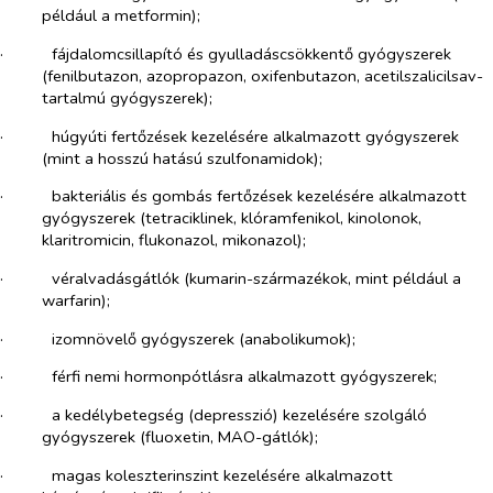
például a metformin);
·​
fájdalomcsillapító és gyulladáscsökkentő gyógyszerek
(fenilbutazon, azopropazon, oxifenbutazon, acetilszalicilsav-
tartalmú gyógyszerek);
·​
húgyúti fertőzések kezelésére alkalmazott gyógyszerek
(mint a hosszú hatású szulfonamidok);
·​
bakteriális és gombás fertőzések kezelésére alkalmazott
gyógyszerek (tetraciklinek, klóramfenikol, kinolonok,
klaritromicin, flukonazol, mikonazol);
·​
véralvadásgátlók (kumarin-származékok, mint például a
warfarin);
·​
izomnövelő gyógyszerek (anabolikumok);
·​
férfi nemi hormonpótlásra alkalmazott gyógyszerek;
·​
a kedélybetegség (depresszió) kezelésére szolgáló
gyógyszerek (fluoxetin, MAO-gátlók);
·​
magas koleszterinszint kezelésére alkalmazott