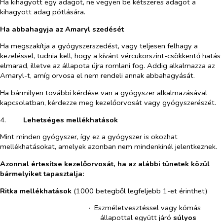
Ha kihagyott egy adagot, ne vegyen be kétszeres adagot a
kihagyott adag pótlására.
Ha abbahagyja az Amaryl szedését
Ha megszakítja a gyógyszerszedést, vagy teljesen felhagy a
kezeléssel, tudnia kell, hogy a kívánt vércukorszint-csökkentő hatás
elmarad, illetve az állapota újra romlani fog. Addig alkalmazza az
Amaryl-t, amíg orvosa el nem rendeli annak abbahagyását.
Ha bármilyen további kérdése van a gyógyszer alkalmazásával
kapcsolatban, kérdezze meg kezelőorvosát vagy gyógyszerészét.
4.​
Lehetséges mellékhatások
Mint minden gyógyszer, így ez a gyógyszer is okozhat
mellékhatásokat, amelyek azonban nem mindenkinél jelentkeznek.
Azonnal értesítse kezelőorvosát, ha az alábbi tünetek közül
bármelyiket tapasztalja:
Ritka mellékhatások
(1000 betegből legfeljebb 1-et érinthet)
·​
Eszméletvesztéssel vagy kómás
állapottal együtt járó
súlyos