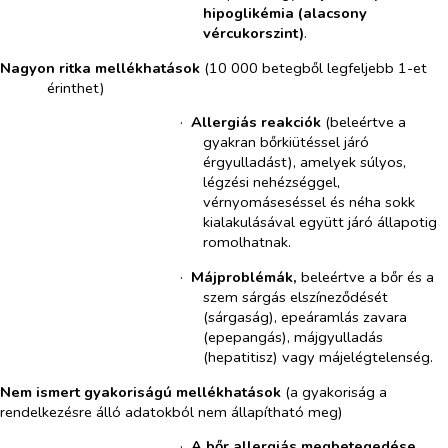
hipoglikémia (alacsony
vércukorszint)
.
Nagyon ritka mellékhatások
(10 000 betegből legfeljebb 1-et
érinthet)
·​
Allergiás reakciók
(beleértve a
gyakran bőrkiütéssel járó
érgyulladást), amelyek súlyos,
légzési nehézséggel,
vérnyomáseséssel és néha sokk
kialakulásával együtt járó állapotig
romolhatnak.
·​
Májproblémák,
beleértve a bőr és a
szem sárgás elszíneződését
(sárgaság), epeáramlás zavara
(epepangás), májgyulladás
(hepatitisz) vagy májelégtelenség.
Nem ismert
gyakoriságú
mellékhatások
(a gyakoriság a
rendelkezésre álló adatokból nem állapítható meg)
·​
A bőr allergiás megbetegedése