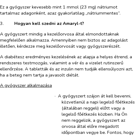
Ez a gyógyszer kevesebb mint 1 mmol (23 mg) nátriumot
tartalmaz adagonként, azaz gyakorlatilag „nátriummentes”.
3.​
Hogyan kell szedni az Amaryl-t?
A gyógyszert mindig a kezelőorvosa által elmondottaknak
megfelelően alkalmazza. Amennyiben nem biztos az adagolást
illetően, kérdezze meg kezelőorvosát vagy gyógyszerészét.
A diabétesz eredményes kezelésének az alapja a helyes étrend, a
rendszeres testmozgás, valamint a vér és a vizelet rutinszerű
ellenőrzése. A tabletták és az inzulin nem tudják ellensúlyozni azt,
ha a beteg nem tartja a javasolt diétát.
A gyógyszer alkalmazása
·​
A gyógyszert szájon át kell bevenni,
közvetlenül a napi legelső főétkezés
(általában reggeli) előtt vagy a
legelső főétkezés közben. Ha Ön
nem reggelizik, a gyógyszert az
orvosa által előre megadott
időpontban vegye be. Fontos, hogy