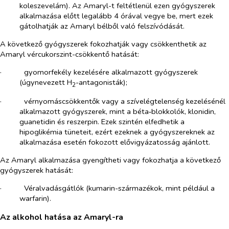
koleszevelám). Az Amaryl-t feltétlenül ezen gyógyszerek
alkalmazása előtt legalább 4 órával vegye be, mert ezek
gátolhatják az Amaryl bélből való felszívódását.
A következő gyógyszerek fokozhatják vagy csökkenthetik az
Amaryl vércukorszint-csökkentő hatását:
·​
gyomorfekély kezelésére alkalmazott gyógyszerek
(úgynevezett H
-antagonisták);
2
·​
vérnyomáscsökkentők vagy a szívelégtelenség kezelésénél
alkalmazott gyógyszerek, mint a béta‑blokkolók, klonidin,
guanetidin és reszerpin. Ezek szintén elfedhetik a
hipoglikémia tüneteit, ezért ezeknek a gyógyszereknek az
alkalmazása esetén fokozott elővigyázatosság ajánlott.
Az Amaryl alkalmazása gyengítheti vagy fokozhatja a következő
gyógyszerek hatását:
·​
Véralvadásgátlók (kumarin-származékok, mint például a
warfarin).
Az alkohol hatása az Amaryl-ra