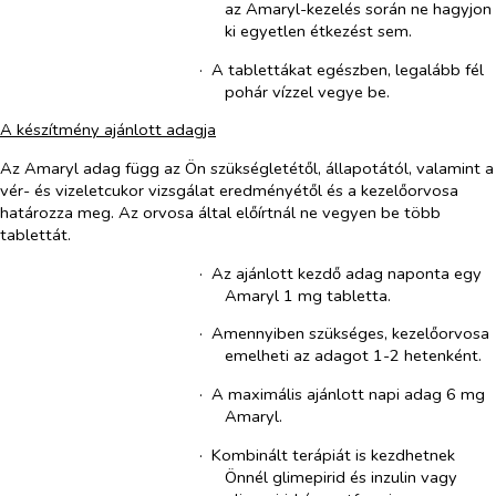
az Amaryl-kezelés során ne hagyjon
ki egyetlen étkezést sem.
·​
A tablettákat egészben, legalább fél
pohár vízzel vegye be.
A készítmény ajánlott adagja
Az Amaryl adag függ az Ön szükségletétől, állapotától, valamint a
vér- és vizeletcukor vizsgálat eredményétől és a kezelőorvosa
határozza meg. Az orvosa által előírtnál ne vegyen be több
tablettát.
·​
Az ajánlott kezdő adag naponta egy
Amaryl 1 mg tabletta.
·​
Amennyiben szükséges, kezelőorvosa
emelheti az adagot 1-2 hetenként.
·​
A maximális ajánlott napi adag 6 mg
Amaryl.
·​
Kombinált terápiát is kezdhetnek
Önnél glimepirid és inzulin vagy