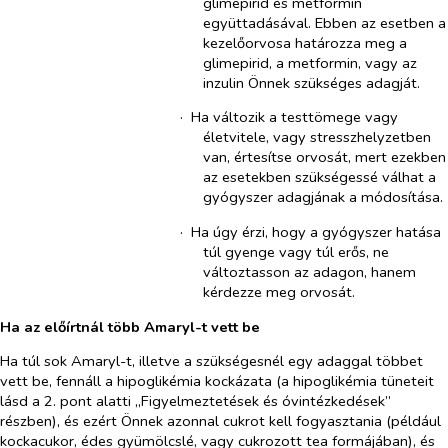
glimepirid és metformin
együttadásával. Ebben az esetben a
kezelőorvosa határozza meg a
glimepirid, a metformin, vagy az
inzulin Önnek szükséges adagját.
·​
Ha változik a testtömege vagy
életvitele, vagy stresszhelyzetben
van, értesítse orvosát, mert ezekben
az esetekben szükségessé válhat a
gyógyszer adagjának a módosítása.
·​
Ha úgy érzi, hogy a gyógyszer hatása
túl gyenge vagy túl erős, ne
változtasson az adagon, hanem
kérdezze meg orvosát.
Ha az előírtnál több Amaryl-t vett be
Ha túl sok Amaryl-t, illetve a szükségesnél egy adaggal többet
vett be, fennáll a hipoglikémia kockázata (a hipoglikémia tüneteit
lásd a 2. pont alatti „Figyelmeztetések és óvintézkedések”
részben), és ezért Önnek azonnal cukrot kell fogyasztania (például
kockacukor, édes gyümölcslé, vagy cukrozott tea formájában), és