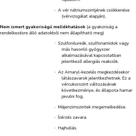
·​
A vér nátriumszintjének csökkenése
(vérvizsgálat alapján).
Nem ismert
gyakoriságú
mellékhatások
(a gyakoriság a
rendelkezésre álló adatokból nem állapítható meg)
·​
Szulfonilureák, szulfonamidok vagy
más hasonló gyógyszer
alkalmazásával kapcsolatban
jelentkező allergiás reakciók.
·​
Az Amaryl-kezelés megkezdésekor
látászavarok jelentkezhetnek. Ez a
vércukorszint változásának
következménye, és állapota hamar
javulni fog.
·​
Májenzimszintek megemelkedése.
·​
Ízérzés zavara.
·​
Hajhullás.