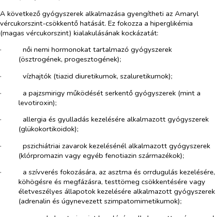
A következő gyógyszerek alkalmazása gyengítheti az Amaryl
vércukorszint-csökkentő hatását. Ez fokozza a hiperglikémia
(magas vércukorszint) kialakulásának kockázatát:
·​
női nemi hormonokat tartalmazó gyógyszerek
(ösztrogének, progesztogének);
·​
vízhajtók (tiazid diuretikumok, szaluretikumok);
·​
a pajzsmirigy működését serkentő gyógyszerek (mint a
levotiroxin);
·​
allergia és gyulladás kezelésére alkalmazott gyógyszerek
(glükokortikoidok);
·​
pszichiátriai zavarok kezelésénél alkalmazott gyógyszerek
(klórpromazin vagy egyéb fenotiazin származékok);
·​
a szívverés fokozására, az asztma és orrdugulás kezelésére,
köhögésre és megfázásra, testtömeg csökkentésére vagy
életveszélyes állapotok kezelésére alkalmazott gyógyszerek
(adrenalin és úgynevezett szimpatomimetikumok);