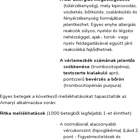
(túlérzékenység), mely kipirosodás,
viszketés, bőrkiütés, csalánkiütés és
fényérzékenység formájában
jelentkezhet. Egyes enyhe allergiás
reakciók súlyos, nyelési és légzési
nehézséggel, ajak-, torok- vagy
nyelv feldagadásával együtt járó
reakciókká fejlődhetnek.
·​
A vérlemezkék számának jelentős
csökkenése
(trombocitopénia)
,
testszerte kialakuló
apró,
pontszerű
bevérzés a bőrön
(trombocitopéniás purpura).
Egyes betegek a következő mellékhatásokat tapasztalták az
Amaryl alkalmazása során:
Ritka mellékhatások
(1000 betegből legfeljebb 1-et érinthet)
·​
A normálisnál alacsonyabb
vércukorszint (hipoglikémia) (Lásd 2.
pont - Figyelmeztetések és