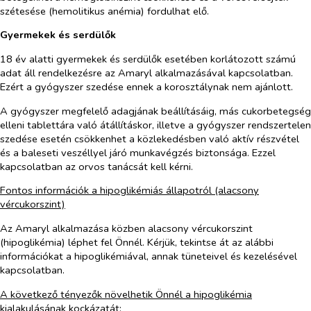
szétesése (hemolitikus anémia) fordulhat elő.
Gyermekek és serdülők
18 év alatti gyermekek és serdülők esetében korlátozott számú
adat áll rendelkezésre az Amaryl alkalmazásával kapcsolatban.
Ezért a gyógyszer szedése ennek a korosztálynak nem ajánlott.
A gyógyszer megfelelő adagjának beállításáig, más cukorbetegség
elleni tablettára való átállításkor, illetve a gyógyszer rendszertelen
szedése esetén csökkenhet a közlekedésben való aktív részvétel
és a baleseti veszéllyel járó munkavégzés biztonsága. Ezzel
kapcsolatban az orvos tanácsát kell kérni.
Fontos információk a hipoglikémiás állapotról (alacsony
vércukorszint)
Az Amaryl alkalmazása közben alacsony vércukorszint
(hipoglikémia) léphet fel Önnél. Kérjük, tekintse át az alábbi
információkat a hipoglikémiával, annak tüneteivel és kezelésével
kapcsolatban.
A következő tényezők növelhetik Önnél a hipoglikémia
kialakulásának kockázatát: