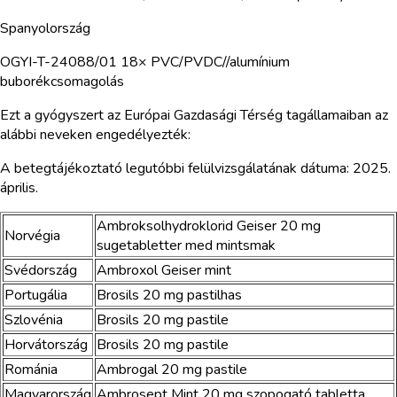
Spanyolország
OGYI-T-24088/01 18× PVC/PVDC//alumínium
buborékcsomagolás
Ezt a gyógyszert az Európai Gazdasági Térség tagállamaiban az
alábbi neveken engedélyezték:
A betegtájékoztató legutóbbi felülvizsgálatának dátuma: 2025.
április.
Ambroksolhydroklorid Geiser 20 mg
Norvégia
sugetabletter med mintsmak
Svédország
Ambroxol Geiser mint
Portugália
Brosils 20 mg pastilhas
Szlovénia
Brosils 20 mg pastile
Horvátország
Brosils 20 mg pastile
Románia
Ambrogal 20 mg pastile
Magyarország
Ambrosept Mint 20 mg szopogató tabletta