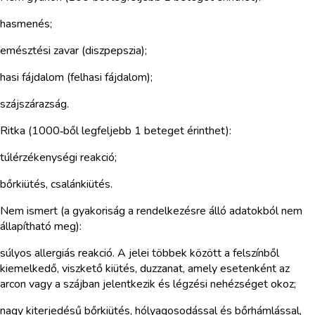
hasmenés;
emésztési zavar (diszpepszia);
hasi fájdalom (felhasi fájdalom);
szájszárazság.
Ritka (1000‑ből legfeljebb 1 beteget érinthet):
túlérzékenységi reakció;
bőrkiütés, csalánkiütés.
Nem ismert (a gyakoriság a rendelkezésre álló adatokból nem
állapítható meg):
súlyos allergiás reakció. A jelei többek között a felszínből
kiemelkedő, viszkető kiütés, duzzanat, amely esetenként az
arcon vagy a szájban jelentkezik és légzési nehézséget okoz;
nagy kiterjedésű bőrkiütés, hólyagosodással és bőrhámlással,