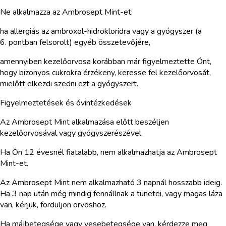
Ne alkalmazza az Ambrosept Mint-et:
ha allergiás az ambroxol-hidrokloridra vagy a gyógyszer (a
6. pontban felsorolt) egyéb összetevőjére,
amennyiben kezelőorvosa korábban már figyelmeztette Önt,
hogy bizonyos cukrokra érzékeny, keresse fel kezelőorvosát,
mielőtt elkezdi szedni ezt a gyógyszert.
Figyelmeztetések és óvintézkedések
Az Ambrosept Mint alkalmazása előtt beszéljen
kezelőorvosával vagy gyógyszerészével.
Ha Ön 12 évesnél fiatalabb, nem alkalmazhatja az Ambrosept
Mint-et.
Az Ambrosept Mint nem alkalmazható 3 napnál hosszabb ideig.
Ha 3 nap után még mindig fennállnak a tünetei, vagy magas láza
van, kérjük, forduljon orvoshoz.
Ha májbetegsége vagy vesebetegsége van, kérdezze meg