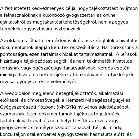
A feltüntetett kedvezmények célja, hogy tájékoztatást nyújtson
a felhasználóknak a különböző gyógyszertári és online
ajánlatokról és megtakarítási lehetőségekről, nem az egyes
termékek fogyasztására ösztönöznek.
Az oldalon található termékleírások és összefoglalók a hivatalos
dokumentumok alapján kerültek összeállításra. Bár törekszünk a
pontosságra, ezen tartalmak hibákat tartalmazhatnak. A leírások
kizárólag a tájékozódást segítik, és nem tekinthetők hivatalos
forrásnak vagy egészségügyi tanácsadásnak. Kérdés esetén
mindig a hivatalos betegtájékoztató az irányadó, illetve kérje ki
orvosa, gyógyszerésze véleményét.
A weboldalon megjelenő betegtájékoztatók, alkalmazási
előírások és címkeszövegek a Nemzeti Népegészségügyi és
Gyógyszerészeti Központ (NNGYK) nyilvános adatbázisából
származnak. Ezen dokumentumok tájékoztató jellegűek,
tartalmuk változhat, és nem helyettesítik az orvos vagy
gyógyszerész személyre szabott tanácsát. Kérjük, mindig
konzultáljon szakemberrel a gyógyszerek használata előtt, és