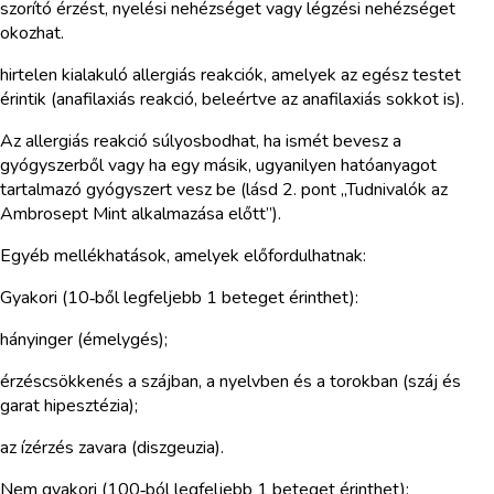
szorító érzést, nyelési nehézséget vagy légzési nehézséget
okozhat.
hirtelen kialakuló allergiás reakciók, amelyek az egész testet
érintik (anafilaxiás reakció, beleértve az anafilaxiás sokkot is).
Az allergiás reakció súlyosbodhat, ha ismét bevesz a
gyógyszerből vagy ha egy másik, ugyanilyen hatóanyagot
tartalmazó gyógyszert vesz be (lásd 2. pont „Tudnivalók az
Ambrosept Mint alkalmazása előtt”).
Egyéb mellékhatások, amelyek előfordulhatnak:
Gyakori (10‑ből legfeljebb 1 beteget érinthet):
hányinger (émelygés);
érzéscsökkenés a szájban, a nyelvben és a torokban (száj és
garat hipesztézia);
az ízérzés zavara (diszgeuzia).
Nem gyakori (100‑ból legfeljebb 1 beteget érinthet):