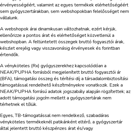
érvényességéért, valamint az egyes termékek elérhetőségéért
sem gyógyszertárakban, sem webshopokban felelősséget nem
vállalunk.
A webshopok árai dinamikusan változhatnak, ezért kérjük,
ellenőrizze a pontos árat és elérhetőséget közvetlenül a
webshopban. A feltüntetett összegek bruttó fogyasztói árak,
készlet erejéig vagy visszavonásig érvényesek és forintban
értendők.
A vényköteles (Rx) gyógyszerekhez kapcsolódóan a
NEAK/PUPHA forrásból megjelenített bruttó fogyasztói ár
(BFA), támogatási összeg és térítési díj a társadalombiztosítási
támogatással rendelhető készítményekre vonatkozik. Ezek a
NEAK/PUPHA forrású adatok jogszabály alapján rögzítettek; az
adott támogatási jogcím mellett a gyógyszertárak nem
térhetnek el tőlük.
Egyes, TB-támogatással nem rendelkező, szabadáras
vényköteles termékeknél patikánként eltérő, a gyógyszertár
által jelentett bruttó készpénzes árat és/vagy