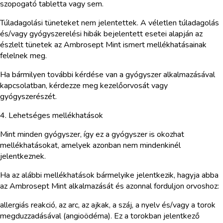
szopogató tabletta vagy sem.
Túladagolási tüneteket nem jelentettek. A véletlen túladagolás
és/vagy gyógyszerelési hibák bejelentett esetei alapján az
észlelt tünetek az Ambrosept Mint ismert mellékhatásainak
felelnek meg.
Ha bármilyen további kérdése van a gyógyszer alkalmazásával
kapcsolatban, kérdezze meg kezelőorvosát vagy
gyógyszerészét.
4. Lehetséges mellékhatások
Mint minden gyógyszer, így ez a gyógyszer is okozhat
mellékhatásokat, amelyek azonban nem mindenkinél
jelentkeznek.
Ha az alábbi mellékhatások bármelyike jelentkezik, hagyja abba
az Ambrosept Mint alkalmazását és azonnal forduljon orvoshoz:
allergiás reakció, az arc, az ajkak, a száj, a nyelv és/vagy a torok
megduzzadásával (angioödéma). Ez a torokban jelentkező