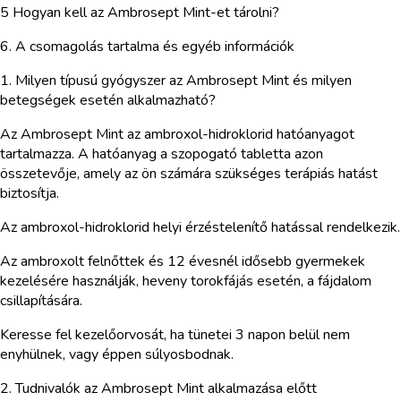
5 Hogyan kell az Ambrosept Mint-et tárolni?
6. A csomagolás tartalma és egyéb információk
1. Milyen típusú gyógyszer az Ambrosept Mint és milyen
betegségek esetén alkalmazható?
Az Ambrosept Mint az ambroxol-hidroklorid hatóanyagot
tartalmazza. A hatóanyag a szopogató tabletta azon
összetevője, amely az ön számára szükséges terápiás hatást
biztosítja.
Az ambroxol-hidroklorid helyi érzéstelenítő hatással rendelkezik.
Az ambroxolt felnőttek és 12 évesnél idősebb gyermekek
kezelésére használják, heveny torokfájás esetén, a fájdalom
csillapítására.
Keresse fel kezelőorvosát, ha tünetei 3 napon belül nem
enyhülnek, vagy éppen súlyosbodnak.
2. Tudnivalók az Ambrosept Mint alkalmazása előtt