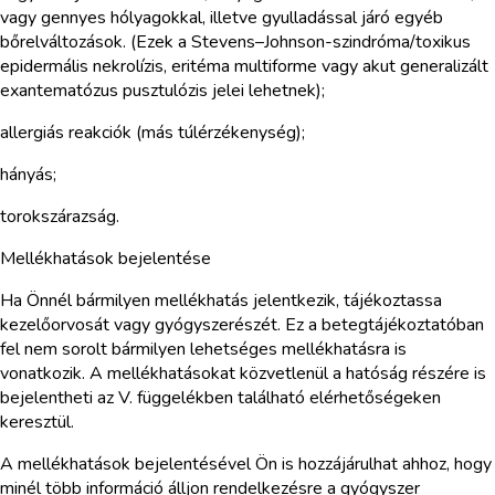
vagy gennyes hólyagokkal, illetve gyulladással járó egyéb
bőrelváltozások. (Ezek a Stevens–Johnson-szindróma/toxikus
epidermális nekrolízis, eritéma multiforme vagy akut generalizált
exantematózus pusztulózis jelei lehetnek);
allergiás reakciók (más túlérzékenység);
hányás;
torokszárazság.
Mellékhatások bejelentése
Ha Önnél bármilyen mellékhatás jelentkezik, tájékoztassa
kezelőorvosát vagy gyógyszerészét. Ez a betegtájékoztatóban
fel nem sorolt bármilyen lehetséges mellékhatásra is
vonatkozik. A mellékhatásokat közvetlenül a hatóság részére is
bejelentheti az V. függelékben található elérhetőségeken
keresztül.
A mellékhatások bejelentésével Ön is hozzájárulhat ahhoz, hogy
minél több információ álljon rendelkezésre a gyógyszer