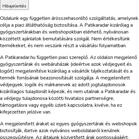
Hibajelentés
Oldalunk egy független árösszehasonlító szolgáltatás, amelynek
célja a piaci átláthatóság biztosítása. A Patikaradar kizárólag a
gyógyszertárakban és webshopokban elérhető, nyilvánosan
közzétett ajánlatok bemutatására szolgál. Nem értékesítünk
termékeket, és nem veszünk részt a vásárlási folyamatban.
A Patikaradar.hu független piaci szereplő. Az oldalon megjelenő
gyógyszertárak és webáruházak (ideértve azok védjegyeit és
logóit) megjelenítése kizárólag a vásárlók tájékoztatását és a
termék forrásának beazonosítását szolgálja. A megjelenített
védjegyek, logók és márkanevek az adott jogtulajdonosok
kizárólagos tulajdonát képezik, és nem utalnak a Patikaradar és
a védjegy tulajdonosa közötti hivatalos partnerségre,
támogatásra vagy egyéb üzleti kapcsolatra, kivéve, ha ez
kifejezetten jelölve van.
A megjelenített árakat az egyes gyógyszertárak és webshopok
biztosítják, illetve azok nyilvános weboldalairól kerülnek
összegyűjtésre. Az általunk közvetített árak pontosságáért,