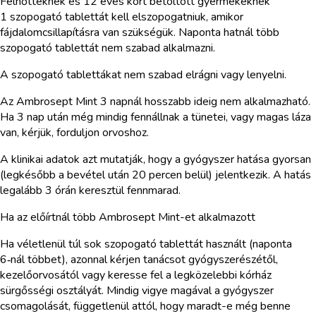
Felnőtteknek és 12 éves kort betöltött gyermekeknek
1 szopogató tablettát kell elszopogatniuk, amikor
fájdalomcsillapításra van szükségük. Naponta hatnál több
szopogató tablettát nem szabad alkalmazni.
A szopogató tablettákat nem szabad elrágni vagy lenyelni.
Az Ambrosept Mint 3 napnál hosszabb ideig nem alkalmazható.
Ha 3 nap után még mindig fennállnak a tünetei, vagy magas láza
van, kérjük, forduljon orvoshoz.
A klinikai adatok azt mutatják, hogy a gyógyszer hatása gyorsan
(legkésőbb a bevétel után 20 percen belül) jelentkezik. A hatás
legalább 3 órán keresztül fennmarad.
Ha az előírtnál több Ambrosept Mint-et alkalmazott
Ha véletlenül túl sok szopogató tablettát használt (naponta
6‑nál többet), azonnal kérjen tanácsot gyógyszerészétől,
kezelőorvosától vagy keresse fel a legközelebbi kórház
sürgősségi osztályát. Mindig vigye magával a gyógyszer
csomagolását, függetlenül attól, hogy maradt-e még benne