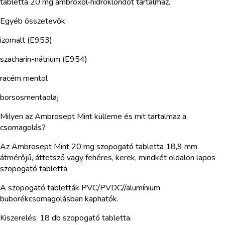
tabletta 20 mg ambroxol‑hidrokloridot tartalmaz.
Egyéb összetevők:
izomalt (E953)
szacharin-nátrium (E954)
racém mentol
borsosmentaolaj
Milyen az Ambrosept Mint külleme és mit tartalmaz a
csomagolás?
Az Ambrosept Mint 20 mg szopogató tabletta 18,9 mm
átmérőjű, áttetsző vagy fehéres, kerek, mindkét oldalon lapos
szopogató tabletta.
A szopogató tabletták PVC/PVDC//alumínium
buborékcsomagolásban kaphatók.
Kiszerelés: 18 db szopogató tabletta.