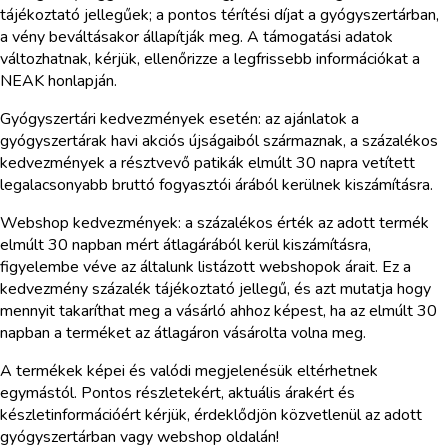
tájékoztató jellegűek; a pontos térítési díjat a gyógyszertárban,
a vény beváltásakor állapítják meg. A támogatási adatok
változhatnak, kérjük, ellenőrizze a legfrissebb információkat a
NEAK honlapján.
Gyógyszertári kedvezmények esetén: az ajánlatok a
gyógyszertárak havi akciós újságaiból származnak, a százalékos
kedvezmények a résztvevő patikák elmúlt 30 napra vetített
legalacsonyabb bruttó fogyasztói árából kerülnek kiszámításra.
Webshop kedvezmények: a százalékos érték az adott termék
elmúlt 30 napban mért átlagárából kerül kiszámításra,
figyelembe véve az általunk listázott webshopok árait. Ez a
kedvezmény százalék tájékoztató jellegű, és azt mutatja hogy
mennyit takaríthat meg a vásárló ahhoz képest, ha az elmúlt 30
napban a terméket az átlagáron vásárolta volna meg.
A termékek képei és valódi megjelenésük eltérhetnek
egymástól. Pontos részletekért, aktuális árakért és
készletinformációért kérjük, érdeklődjön közvetlenül az adott
gyógyszertárban vagy webshop oldalán!