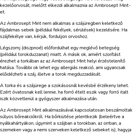
kezelőorvosát, mielőtt elkezdi alkalmaznia az Ambrosept Mint-
et.
Az Ambrosept Mint nem alkalmas a szájüregben keletkező
fájdalmas sebek (például fekélyek, sérülések) kezelésére. Ha
szájfekélye van, kérjük, forduljon orvoshoz.
Légszomj (diszpnoé) előfordulhat egy meglévő betegség
(például torokduzzanat) miatt. A másik ok, amiért szorítást
érezhet a torkában az az Ambrosept Mint helyi érzéstelenítő
hatása. További ok lehet egy allergiás reakció, ami ugyancsak
előidézheti a száj, illetve a torok megduzzadását.
A torka és a szájürege a szokásosnál kevésbé érzékeny lehet.
Ezért óvatosnak kell lennie, ha forró ételt eszik vagy forró italt
iszik közvetlenül a gyógyszer alkalmazása után.
Az Ambrosept Mint alkalmazásával kapcsolatosan beszámoltak
súlyos bőreakciókról. Ha bőrkiütése jelentkezik (beleértve a
nyálkahártyákon, úgymint a szájban a torokban, az orrban, a
szemeken vagy a nemi szerveken keletkező sebeket is), hagyja