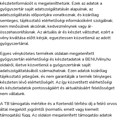
készletinformációt is megjeleníthetünk. Ezek az adatok a
gyógyszertár saját adatszolgáltatásán alapulnak, az
adatszolgáltatás időpontjára vonatkoznak, és kizárólag
semleges, tájékoztató elérhetőségi információként szolgálnak;
nem minősülnek akciónak, kedvezménynek vagy ár-
összehasonlításnak. Az aktuális ár és készlet változhat, ezért a
vény kiváltása előtt kérjük, egyeztessen közvetlenül az adott
gyógyszertárral.
Egyes vényköteles termékek oldalain megjelenített
gyógyszertári elérhetőségi és készletadatok a BENUVény.hu
oldalról, illetve közvetlenül a gyógyszertárak saját
adatszolgáltatásából származhatnak. Ezen adatok kizárólag
tájékoztató jellegűek, és nem garantálják a termék tényleges
készleten lévő elérhetőségét. Az így közvetített elérhetőségi
és készletadatok pontosságáért és aktualitásáért felelősséget
nem vállalunk.
A TB támogatás mértéke és a fizetendő térítési díj a felíró orvos
által megjelölt jogcímtől (normatív, emelt vagy kiemelt
támogatás) függ. Az oldalon megjelenített támogatási adatok