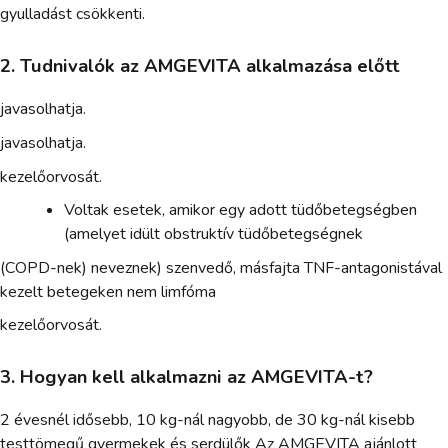
gyulladást csökkenti.
2. Tudnivalók az AMGEVITA alkalmazása előtt
javasolhatja.
javasolhatja.
kezelőorvosát.
Voltak esetek, amikor egy adott tüdőbetegségben
(amelyet idült obstruktív tüdőbetegségnek
(COPD-nek) neveznek) szenvedő, másfajta TNF-antagonistával
kezelt betegeken nem limfóma
kezelőorvosát.
3. Hogyan kell alkalmazni az AMGEVITA-t?
2 évesnél idősebb, 10 kg-nál nagyobb, de 30 kg-nál kisebb
testtömegű gyermekek és serdülők Az AMGEVITA ajánlott