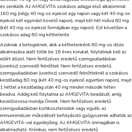
és serdülők Az AMGEVITA szokásos adagja első alkalommal
160 mg (négy 40 mg-os injekció egy napon vagy két 40 mg-os
injekció két egymást követő napon), majd két hét múlva 80 mg
(két 40 mg-os injekció formájában egy napon). Ezt követően a
szokásos adag 80 mg kéthetente.
Azoknak a betegeknek, akik a kéthetenkénti 80 mg-os dózis
alkalmazása alatt töltik be 18 éves korukat, folytatniuk kell az
előírt dózist. Nem fertőzéses eredetű szemgyulladásban
(uveitisz) szenvedő felnőttek Nem fertőzéses eredetű
szemgyulladásban (uveitisz) szenvedő felnőtteknél a szokásos
kezdőadag 80 mg (két 40 mg-os injekció egyetlen napon), majd
1 héttel a kezdőadag után 40 mg minden második héten
beadva. Addig kell folytatnia az AMGEVITA beadását, amíg
kezelőorvosa mondja Önnek. Nem fertőzéses eredetű
szemgyulladásban kortikoszteroidok vagy egyéb, az
immunrendszer működését befolyásoló gyógyszerek adhatók az
AMGEVITA-val egyidejűleg. Az AMGEVITA önmagában is
alkalmazható. Krónikus, nem fertőzéses eredetű