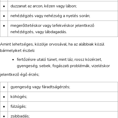
•
duzzanat az arcon, kézen vagy lábon;
•
nehézlégzés vagy nehézség a nyelés során;
•
megerőltetéskor vagy lefekvéskor jelentkező
nehézlégzés, vagy lábdagadás.
Amint lehetséges, közölje orvosával, ha az alábbiak közül
bármelyiket észleli:
fertőzésre utaló tünet, mint láz, rossz közérzet,
gyengeség, sebek, fogászati problémák, vizeléskor
jelentkező égő érzés;
•
gyengeség vagy fáradtságérzés;
•
köhögés;
•
fülzúgás;
•
zsibbadás;