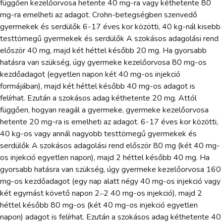
függően kezelőorvosa hetente 40 mg-ra vagy kéthetente 80
mg-ra emelheti az adagot. Crohn-betegségben szenvedő
gyermekek és serdülők 6-17 éves kor közötti, 40 kg-nál kisebb
testtömegű gyermekek és serdülők A szokásos adagolási rend
először 40 mg, majd két héttel később 20 mg. Ha gyorsabb
hatásra van szükség, úgy gyermeke kezelőorvosa 80 mg-os
kezdőadagot (egyetlen napon két 40 mg-os injekció
formájában), majd két héttel később 40 mg-os adagot is
felírhat. Ezután a szokásos adag kéthetente 20 mg. Attól
függően, hogyan reagál a gyermeke, gyermeke kezelőorvosa
hetente 20 mg-ra is emelheti az adagot. 6-17 éves kor közötti,
40 kg-os vagy annál nagyobb testtömegű gyermekek és
serdülők A szokásos adagolási rend először 80 mg (két 40 mg-
os injekció egyetlen napon), majd 2 héttel később 40 mg. Ha
gyorsabb hatásra van szükség, úgy gyermeke kezelőorvosa 160
mg-os kezdőadagot (egy nap alatt négy 40 mg-os injekció vagy
két egymást követő napon 2‒2 40 mg-os injekció), majd 2
héttel később 80 mg-os (két 40 mg-os injekció egyetlen
napon) adagot is felírhat. Ezután a szokásos adag kéthetente 40