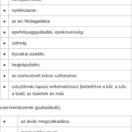
•
nyelészavar;
•
az arc feldagadása;
•
epehólyaggyulladás, epekövesség;
•
zsírmáj;
•
éjszakai izzadás;
•
hegképződés;
•
az izomszövet kóros szétesése;
•
szisztémás lupusz eritematózusz (beleértve a bőr, a szív,
a tüdő, az ízületek és más
szervrendszerek gyulladását);
•
az alvás megszakadása;