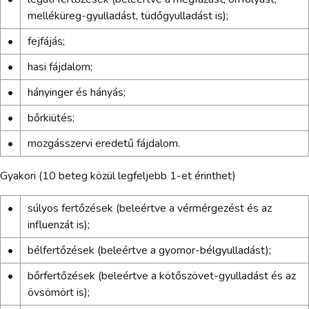
melléküreg-gyulladást, tüdőgyulladást is);
•
fejfájás;
•
hasi fájdalom;
•
hányinger és hányás;
•
bőrkiütés;
•
mozgásszervi eredetű fájdalom.
Gyakori (10 beteg közül legfeljebb 1-et érinthet)
•
súlyos fertőzések (beleértve a vérmérgezést és az
influenzát is);
•
bélfertőzések (beleértve a gyomor-bélgyulladást);
•
bőrfertőzések (beleértve a kötőszövet-gyulladást és az
övsömört is);