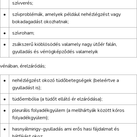
szívverés;
•
szívproblémák, amelyek például nehézlégzést vagy
bokadagadást okozhatnak;
•
szívroham;
•
zsákszerű kiöblösödés valamely nagy ütőér falán,
gyulladás és vérrögképződés valamelyik
vénában, érelzáródás;
•
nehézlégzést okozó tüdőbetegségek (beleértve a
gyulladást is);
•
tüdőembólia (a tüdőt ellátó ér elzáródása);
•
pleurális folyadékgyülem (a mellhártyák között kóros
folyadékgyülem);
•
hasnyálmirigy-gyulladás ami erős hasi fájdalmat és
hátfájást okoz;