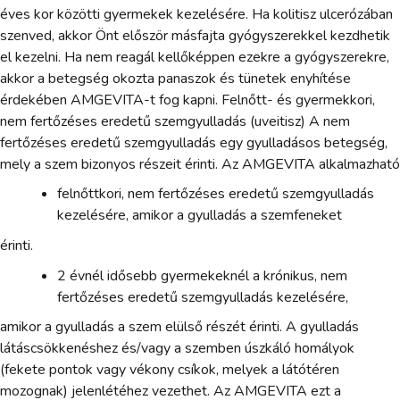
éves kor közötti gyermekek kezelésére. Ha kolitisz ulcerózában
szenved, akkor Önt először másfajta gyógyszerekkel kezdhetik
el kezelni. Ha nem reagál kellőképpen ezekre a gyógyszerekre,
akkor a betegség okozta panaszok és tünetek enyhítése
érdekében AMGEVITA-t fog kapni. Felnőtt- és gyermekkori,
nem fertőzéses eredetű szemgyulladás (uveitisz) A nem
fertőzéses eredetű szemgyulladás egy gyulladásos betegség,
mely a szem bizonyos részeit érinti. Az AMGEVITA alkalmazható
felnőttkori, nem fertőzéses eredetű szemgyulladás
kezelésére, amikor a gyulladás a szemfeneket
érinti.
2 évnél idősebb gyermekeknél a krónikus, nem
fertőzéses eredetű szemgyulladás kezelésére,
amikor a gyulladás a szem elülső részét érinti. A gyulladás
látáscsökkenéshez és/vagy a szemben úszkáló homályok
(fekete pontok vagy vékony csíkok, melyek a látótéren
mozognak) jelenlétéhez vezethet. Az AMGEVITA ezt a