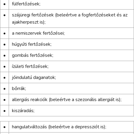
•
fülfertőzések;
•
szájüregi fertőzések (beleértve a fogfertőzéseket és az
ajakherpeszt is);
•
a nemiszervek fertőzései;
•
húgyúti fertőzések;
•
gombás fertőzések;
•
ízületi fertőzések;
•
jóindulatú daganatok;
•
bőrrák;
•
allergiás reakciók (beleértve a szezonális allergiát is);
•
kiszáradás;
•
hangulatváltozás (beleértve a depressziót is);