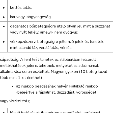
•
kettős látás;
•
kar vagy lábgyengeség;
•
daganatos bőrbetegségre utaló olyan jel, mint a duzzanat
vagy nyílt fekély, amelyik nem gyógyul;
•
vérképzőszervi betegségre jellemző jelek és tünetek,
mint állandó láz, véraláfutás, vérzés,
sápadtság. A fent leírt tünetek az alábbiakban felsorolt
mellékhatások jelei is lehetnek, melyeket az adalimumab
alkalmazása során észleltek. Nagyon gyakori (10 beteg közül
több mint 1-et érinthet)
az injekció beadásának helyén kialakuló reakció
(beleértve a fájdalmat, duzzadást, vörösséget
vagy viszketést);
•
légúti fertőzések (beleértve a megfázást, orrfolyást,