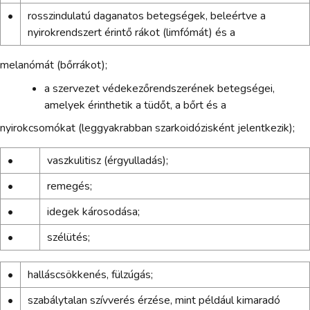
•
rosszindulatú daganatos betegségek, beleértve a
nyirokrendszert érintő rákot (limfómát) és a
melanómát (bőrrákot);
a szervezet védekezőrendszerének betegségei,
amelyek érinthetik a tüdőt, a bőrt és a
nyirokcsomókat (leggyakrabban szarkoidózisként jelentkezik);
•
vaszkulitisz (érgyulladás);
•
remegés;
•
idegek károsodása;
•
szélütés;
•
halláscsökkenés, fülzúgás;
•
szabálytalan szívverés érzése, mint például kimaradó