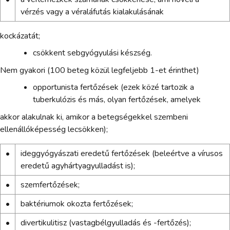
vérzés vagy a véraláfutás kialakulásának
kockázatát;
csökkent sebgyógyulási készség.
Nem gyakori (100 beteg közül legfeljebb 1-et érinthet)
opportunista fertőzések (ezek közé tartozik a
tuberkulózis és más, olyan fertőzések, amelyek
akkor alakulnak ki, amikor a betegségekkel szembeni
ellenállóképesség lecsökken);
•
ideggyógyászati eredetű fertőzések (beleértve a vírusos
eredetű agyhártyagyulladást is);
•
szemfertőzések;
•
baktériumok okozta fertőzések;
•
divertikulitisz (vastagbélgyulladás és -fertőzés);