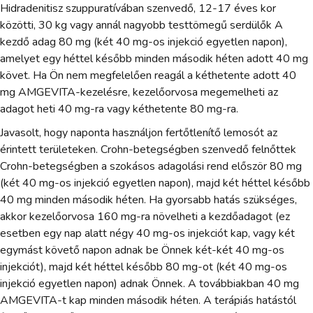
Hidradenitisz szuppuratívában szenvedő, 12-17 éves kor
közötti, 30 kg vagy annál nagyobb testtömegű serdülők A
kezdő adag 80 mg (két 40 mg-os injekció egyetlen napon),
amelyet egy héttel később minden második héten adott 40 mg
követ. Ha Ön nem megfelelően reagál a kéthetente adott 40
mg AMGEVITA-kezelésre, kezelőorvosa megemelheti az
adagot heti 40 mg-ra vagy kéthetente 80 mg-ra.
Javasolt, hogy naponta használjon fertőtlenítő lemosót az
érintett területeken. Crohn-betegségben szenvedő felnőttek
Crohn-betegségben a szokásos adagolási rend először 80 mg
(két 40 mg-os injekció egyetlen napon), majd két héttel később
40 mg minden második héten. Ha gyorsabb hatás szükséges,
akkor kezelőorvosa 160 mg-ra növelheti a kezdőadagot (ez
esetben egy nap alatt négy 40 mg-os injekciót kap, vagy két
egymást követő napon adnak be Önnek két-két 40 mg-os
injekciót), majd két héttel később 80 mg-ot (két 40 mg-os
injekció egyetlen napon) adnak Önnek. A továbbiakban 40 mg
AMGEVITA-t kap minden második héten. A terápiás hatástól