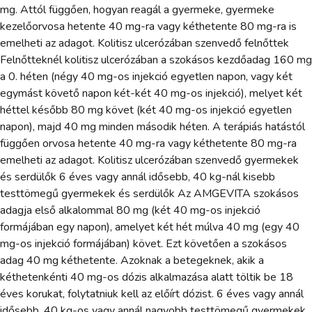
mg. Attól függően, hogyan reagál a gyermeke, gyermeke
kezelőorvosa hetente 40 mg-ra vagy kéthetente 80 mg-ra is
emelheti az adagot. Kolitisz ulcerózában szenvedő felnőttek
Felnőtteknél kolitisz ulcerózában a szokásos kezdőadag 160 mg
a 0. héten (négy 40 mg-os injekció egyetlen napon, vagy két
egymást követő napon két-két 40 mg-os injekció), melyet két
héttel később 80 mg követ (két 40 mg-os injekció egyetlen
napon), majd 40 mg minden második héten. A terápiás hatástól
függően orvosa hetente 40 mg-ra vagy kéthetente 80 mg-ra
emelheti az adagot. Kolitisz ulcerózában szenvedő gyermekek
és serdülők 6 éves vagy annál idősebb, 40 kg-nál kisebb
testtömegű gyermekek és serdülők Az AMGEVITA szokásos
adagja első alkalommal 80 mg (két 40 mg-os injekció
formájában egy napon), amelyet két hét múlva 40 mg (egy 40
mg-os injekció formájában) követ. Ezt követően a szokásos
adag 40 mg kéthetente. Azoknak a betegeknek, akik a
kéthetenkénti 40 mg-os dózis alkalmazása alatt töltik be 18
éves korukat, folytatniuk kell az előírt dózist. 6 éves vagy annál
idősebb, 40 kg-os vagy annál nagyobb testtömegű gyermekek