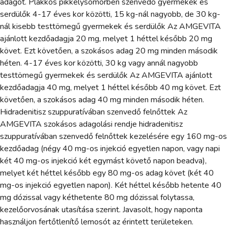
adagot. Plakkos pikkelysömörben szenvedő gyermekek és
serdülők 4-17 éves kor közötti, 15 kg-nál nagyobb, de 30 kg-
nál kisebb testtömegű gyermekek és serdülők Az AMGEVITA
ajánlott kezdőadagja 20 mg, melyet 1 héttel később 20 mg
követ. Ezt követően, a szokásos adag 20 mg minden második
héten. 4-17 éves kor közötti, 30 kg vagy annál nagyobb
testtömegű gyermekek és serdülők Az AMGEVITA ajánlott
kezdőadagja 40 mg, melyet 1 héttel később 40 mg követ. Ezt
követően, a szokásos adag 40 mg minden második héten.
Hidradenitisz szuppuratívában szenvedő felnőttek Az
AMGEVITA szokásos adagolási rendje hidradenitisz
szuppuratívában szenvedő felnőttek kezelésére egy 160 mg-os
kezdőadag (négy 40 mg-os injekció egyetlen napon, vagy napi
két 40 mg-os injekció két egymást követő napon beadva),
melyet két héttel később egy 80 mg-os adag követ (két 40
mg-os injekció egyetlen napon). Két héttel később hetente 40
mg dózissal vagy kéthetente 80 mg dózissal folytassa,
kezelőorvosának utasítása szerint. Javasolt, hogy naponta
használjon fertőtlenítő lemosót az érintett területeken.