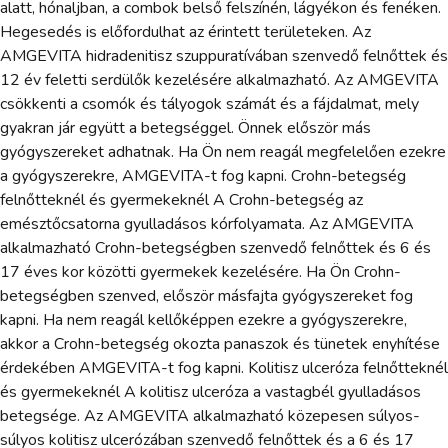
alatt, hónaljban, a combok belső felszínén, lágyékon és fenéken.
Hegesedés is előfordulhat az érintett területeken. Az
AMGEVITA hidradenitisz szuppuratívában szenvedő felnőttek és
12 év feletti serdülők kezelésére alkalmazható. Az AMGEVITA
csökkenti a csomók és tályogok számát és a fájdalmat, mely
gyakran jár együtt a betegséggel. Önnek először más
gyógyszereket adhatnak. Ha Ön nem reagál megfelelően ezekre
a gyógyszerekre, AMGEVITA-t fog kapni. Crohn-betegség
felnőtteknél és gyermekeknél A Crohn-betegség az
emésztőcsatorna gyulladásos kórfolyamata. Az AMGEVITA
alkalmazható Crohn-betegségben szenvedő felnőttek és 6 és
17 éves kor közötti gyermekek kezelésére. Ha Ön Crohn-
betegségben szenved, először másfajta gyógyszereket fog
kapni. Ha nem reagál kellőképpen ezekre a gyógyszerekre,
akkor a Crohn-betegség okozta panaszok és tünetek enyhítése
érdekében AMGEVITA-t fog kapni. Kolitisz ulceróza felnőtteknél
és gyermekeknél A kolitisz ulceróza a vastagbél gyulladásos
betegsége. Az AMGEVITA alkalmazható közepesen súlyos-
súlyos kolitisz ulcerózában szenvedő felnőttek és a 6 és 17