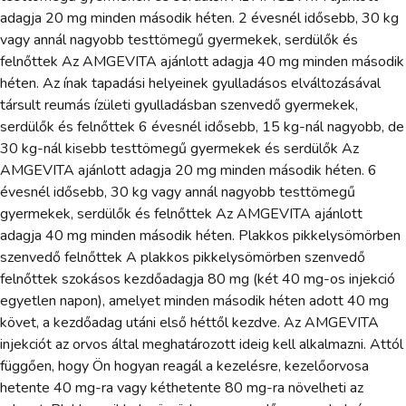
adagja 20 mg minden második héten. 2 évesnél idősebb, 30 kg
vagy annál nagyobb testtömegű gyermekek, serdülők és
felnőttek Az AMGEVITA ajánlott adagja 40 mg minden második
héten. Az ínak tapadási helyeinek gyulladásos elváltozásával
társult reumás ízületi gyulladásban szenvedő gyermekek,
serdülők és felnőttek 6 évesnél idősebb, 15 kg-nál nagyobb, de
30 kg-nál kisebb testtömegű gyermekek és serdülők Az
AMGEVITA ajánlott adagja 20 mg minden második héten. 6
évesnél idősebb, 30 kg vagy annál nagyobb testtömegű
gyermekek, serdülők és felnőttek Az AMGEVITA ajánlott
adagja 40 mg minden második héten. Plakkos pikkelysömörben
szenvedő felnőttek A plakkos pikkelysömörben szenvedő
felnőttek szokásos kezdőadagja 80 mg (két 40 mg-os injekció
egyetlen napon), amelyet minden második héten adott 40 mg
követ, a kezdőadag utáni első héttől kezdve. Az AMGEVITA
injekciót az orvos által meghatározott ideig kell alkalmazni. Attól
függően, hogy Ön hogyan reagál a kezelésre, kezelőorvosa
hetente 40 mg-ra vagy kéthetente 80 mg-ra növelheti az