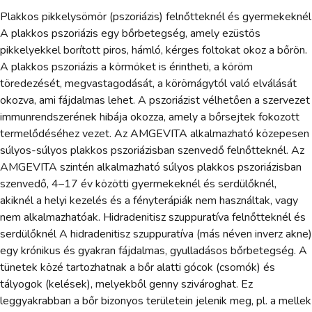
Plakkos pikkelysömör (pszoriázis) felnőtteknél és gyermekeknél
A plakkos pszoriázis egy bőrbetegség, amely ezüstös
pikkelyekkel borított piros, hámló, kérges foltokat okoz a bőrön.
A plakkos pszoriázis a körmöket is érintheti, a köröm
töredezését, megvastagodását, a körömágytól való elválását
okozva, ami fájdalmas lehet. A pszoriázist vélhetően a szervezet
immunrendszerének hibája okozza, amely a bőrsejtek fokozott
termelődéséhez vezet. Az AMGEVITA alkalmazható közepesen
súlyos-súlyos plakkos pszoriázisban szenvedő felnőtteknél. Az
AMGEVITA szintén alkalmazható súlyos plakkos pszoriázisban
szenvedő, 4–17 év közötti gyermekeknél és serdülőknél,
akiknél a helyi kezelés és a fényterápiák nem használtak, vagy
nem alkalmazhatóak. Hidradenitisz szuppuratíva felnőtteknél és
serdülőknél A hidradenitisz szuppuratíva (más néven inverz akne)
egy krónikus és gyakran fájdalmas, gyulladásos bőrbetegség. A
tünetek közé tartozhatnak a bőr alatti gócok (csomók) és
tályogok (kelések), melyekből genny szivároghat. Ez
leggyakrabban a bőr bizonyos területein jelenik meg, pl. a mellek