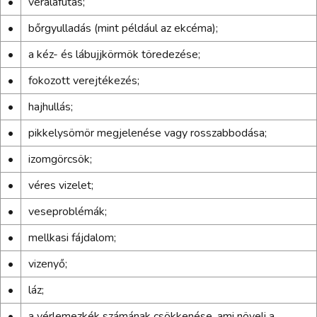
•
véraláfutás;
•
bőrgyulladás (mint például az ekcéma);
•
a kéz- és lábujjkörmök töredezése;
•
fokozott verejtékezés;
•
hajhullás;
•
pikkelysömör megjelenése vagy rosszabbodása;
•
izomgörcsök;
•
véres vizelet;
•
veseproblémák;
•
mellkasi fájdalom;
•
vizenyő;
•
láz;
•
a vérlemezkék számának csökkenése, ami növeli a