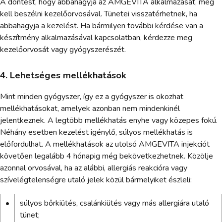
A döntést, hogy abbahagyja az AMGEVITA alkalmazását, meg
kell beszélni kezelőorvosával. Tünetei visszatérhetnek, ha
abbahagyja a kezelést. Ha bármilyen további kérdése van a
készítmény alkalmazásával kapcsolatban, kérdezze meg
kezelőorvosát vagy gyógyszerészét.
4. Lehetséges mellékhatások
Mint minden gyógyszer, így ez a gyógyszer is okozhat
mellékhatásokat, amelyek azonban nem mindenkinél
jelentkeznek. A legtöbb mellékhatás enyhe vagy közepes fokú.
Néhány esetben kezelést igénylő, súlyos mellékhatás is
előfordulhat. A mellékhatások az utolsó AMGEVITA injekciót
követően legalább 4 hónapig még bekövetkezhetnek. Közölje
azonnal orvosával, ha az alábbi, allergiás reakcióra vagy
szívelégtelenségre utaló jelek közül bármelyiket észleli:
•
súlyos bőrkiütés, csalánkiütés vagy más allergiára utaló
tünet;