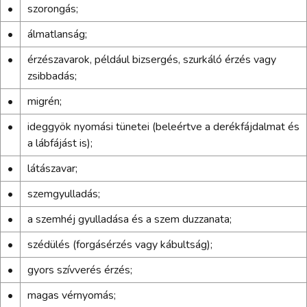
•
szorongás;
•
álmatlanság;
•
érzészavarok, például bizsergés, szurkáló érzés vagy
zsibbadás;
•
migrén;
•
ideggyök nyomási tünetei (beleértve a derékfájdalmat és
a lábfájást is);
•
látászavar;
•
szemgyulladás;
•
a szemhéj gyulladása és a szem duzzanata;
•
szédülés (forgásérzés vagy kábultság);
•
gyors szívverés érzés;
•
magas vérnyomás;