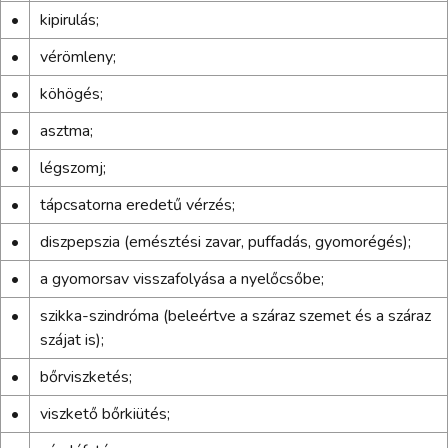
•
kipirulás;
•
vérömleny;
•
köhögés;
•
asztma;
•
légszomj;
•
tápcsatorna eredetű vérzés;
•
diszpepszia (emésztési zavar, puffadás, gyomorégés);
•
a gyomorsav visszafolyása a nyelőcsőbe;
•
szikka-szindróma (beleértve a száraz szemet és a száraz
szájat is);
•
bőrviszketés;
•
viszkető bőrkiütés;