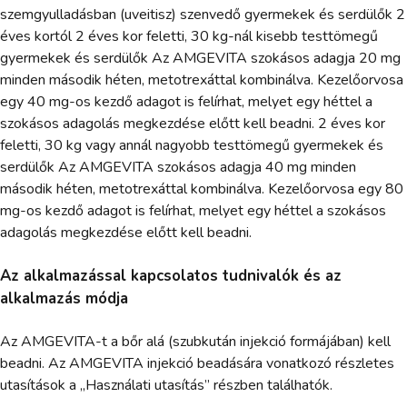
szemgyulladásban (uveitisz) szenvedő gyermekek és serdülők 2
éves kortól 2 éves kor feletti, 30 kg-nál kisebb testtömegű
gyermekek és serdülők Az AMGEVITA szokásos adagja 20 mg
minden második héten, metotrexáttal kombinálva. Kezelőorvosa
egy 40 mg-os kezdő adagot is felírhat, melyet egy héttel a
szokásos adagolás megkezdése előtt kell beadni. 2 éves kor
feletti, 30 kg vagy annál nagyobb testtömegű gyermekek és
serdülők Az AMGEVITA szokásos adagja 40 mg minden
második héten, metotrexáttal kombinálva. Kezelőorvosa egy 80
mg-os kezdő adagot is felírhat, melyet egy héttel a szokásos
adagolás megkezdése előtt kell beadni.
Az alkalmazással kapcsolatos tudnivalók és az
alkalmazás módja
Az AMGEVITA-t a bőr alá (szubkután injekció formájában) kell
beadni. Az AMGEVITA injekció beadására vonatkozó részletes
utasítások a „Használati utasítás” részben találhatók.