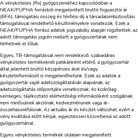
A vényköteles (Rx) gyógyszerekhez kapcsolódóan a
NEAK/PUPHA forrásból megjelenített bruttó fogyasztói ár
(BFA), támogatási összeg és térítési díj a társadalombiztosítási
támogatással rendelhető készítményekre vonatkozik. Ezek a
NEAK/PUPHA forrású adatok jogszabály alapján rögzítettek; az
adott támogatási jogcím mellett a gyógyszertárak nem
térhetnek el tőlük.
Egyes, TB-támogatással nem rendelkező, szabadáras
vényköteles termékeknél patikánként eltérő, a gyógyszertár
által jelentett bruttó készpénzes árat és/vagy
készletinformációt is megjeleníthetünk. Ezek az adatok a
gyógyszertár saját adatszolgáltatásán alapulnak, az
adatszolgáltatás időpontjára vonatkoznak, és kizárólag
semleges, tájékoztató elérhetőségi információként szolgálnak;
nem minősülnek akciónak, kedvezménynek vagy ár-
összehasonlításnak. Az aktuális ár és készlet változhat, ezért a
vény kiváltása előtt kérjük, egyeztessen közvetlenül az adott
gyógyszertárral.
Egyes vényköteles termékek oldalain megjelenített