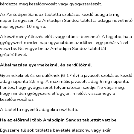
kérdezze meg kezelőorvosát vagy gyógyszerészét.
Az
Amlodipin Sandoz tabletta
szokásos kezdő adagja 5 mg
naponta egyszer. Az
Amlodipin Sandoz tabletta
adagja növelhető
napi egyszer 10 mg-ra.
A készítmény étkezés előtt vagy után is bevehető. A legjobb, ha a
gyógyszert minden nap ugyanabban az időben, egy pohár vízzel
veszi be. Ne vegye be az
Amlodipin Sandoz tablettát
grépfrútlével.
Alkalmazása gyermekeknél és serdülőknél
Gyermekeknek és serdülőknek (6‑17 év) a javasolt szokásos kezdő
adag naponta 2,5 mg. A maximális javasolt adag 5 mg naponta.
Fontos, hogy gyógyszerét folyamatosan szedje. Ne várja meg,
hogy minden gyógyszere elfogyjon, mielőtt visszamegy a
kezelőorvosához.
A tabletta egyenlő adagokra osztható.
Ha az előírtnál több Amlodipin Sandoz tablettát vett be
Egyszerre túl sok tabletta bevétele alacsony, vagy akár