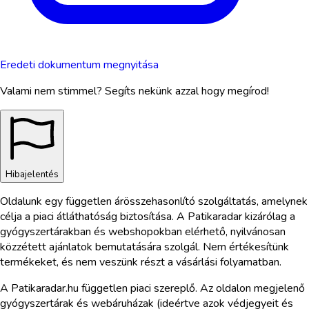
Eredeti dokumentum megnyitása
Valami nem stimmel? Segíts nekünk azzal hogy megírod!
Hibajelentés
Oldalunk egy független árösszehasonlító szolgáltatás, amelynek
célja a piaci átláthatóság biztosítása. A Patikaradar kizárólag a
gyógyszertárakban és webshopokban elérhető, nyilvánosan
közzétett ajánlatok bemutatására szolgál. Nem értékesítünk
termékeket, és nem veszünk részt a vásárlási folyamatban.
A Patikaradar.hu független piaci szereplő. Az oldalon megjelenő
gyógyszertárak és webáruházak (ideértve azok védjegyeit és