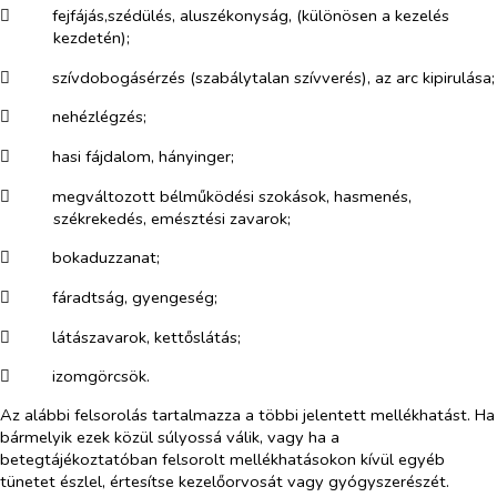
​
fejfájás,szédülés,
aluszékonyság, (különösen a kezelés
kezdetén);
​
szívdobogásérzés (szabálytalan szívverés), az arc kipirulása
;
​
nehézlégzés;
​
hasi fájdalom, hányinger;
​
megváltozott bélműködési szokások, hasmenés,
székrekedés, emésztési zavarok;
​
bokaduzzanat;
​
fáradtság, gyengeség;
​
látászavarok, kettőslátás;
​
izomgörcsök.
Az alábbi felsorolás tartalmazza a többi jelentett mellékhatást. Ha
bármelyik ezek közül súlyossá válik, vagy ha a
betegtájékoztatóban felsorolt mellékhatásokon kívül egyéb
tünetet észlel, értesítse kezelőorvosát vagy gyógyszerészét.