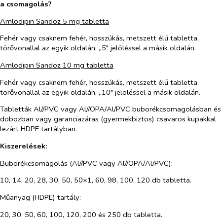
a csomagolás?
Amlodipin Sandoz 5 mg tabletta
Fehér vagy csaknem fehér, hosszúkás, metszett élű tabletta,
törővonallal az egyik oldalán, „5" jelöléssel a másik oldalán.
Amlodipin Sandoz 10 mg tabletta
Fehér vagy csaknem fehér, hosszúkás, metszett élű tabletta,
törővonallal az egyik oldalán, „10" jelöléssel a másik oldalán.
Tabletták Al//PVC vagy Al//OPA/Al/PVC buborékcsomagolásban és
dobozban vagy garanciazáras (gyermekbiztos) csavaros kupakkal
lezárt HDPE tartályban.
Kiszerelések:
Buborékcsomagolás (Al//PVC vagy Al//OPA/Al/PVC):
10, 14, 20, 28, 30, 50, 50×1, 60, 98, 100, 120 db tabletta.
Műanyag (HDPE) tartály:
20, 30, 50, 60, 100, 120, 200 és 250 db tabletta.