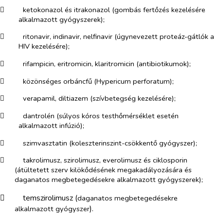
​
ketokonazol és itrakonazol (gombás fertőzés kezelésére
alkalmazott gyógyszerek);
​
ritonavir, indinavir, nelfinavir (úgynevezett proteáz-gátlók a
HIV kezelésére);
​
rifampicin, eritromicin, klaritromicin (antibiotikumok);
​
közönséges orbáncfű (
Hypericum perforatum
);
​
verapamil, diltiazem (szívbetegség kezelésére);
​
dantrolén (súlyos kóros testhőmérséklet esetén
alkalmazott infúzió);
​
szimvasztatin (koleszterinszint-csökkentő gyógyszer);
​
takrolimusz, szirolimusz, everolimusz és ciklosporin
(átültetett szerv kilökődésének megakadályozására és
daganatos megbetegedésekre alkalmazott gyógyszerek);
​
temszirolimusz (
daganatos megbetegedésekre
).
alkalmazott gyógyszer