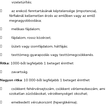
vizeletürítés;
​
az erekció fenntartásának képtelensége (impotencia),
férfiaknál kellemetlen érzés az emlőben vagy az emlő
megnagyobbodása;
​
mellkasi fájdalom;
​
fájdalom, rossz közérzet;
​
ízületi vagy izomfájdalom, hátfájás;
​
testtömeg-gyarapodás vagy testtömegcsökkenés.
Ritka:
1000-ből legfeljebb 1 beteget érinthet
​
zavartság.
Nagyon ritka
: 10 000-ből legfeljebb 1 beteget érinthet
​
csökkent fehérvérsejtszám, csökkent vérlemezkeszám, ami
szokatlan zúzódásokat, vérzékenységet okozhat;
​
emelkedett vércukorszint (hiperglikémia);