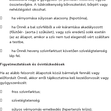
összetevőjére
. A túlérzékenység bőrviszketést, bőrpírt vagy
nehézlégzést okozhat.
​
ha vérnyomása súlyosan alacsony (hipotónia),
​
ha Önnél a bal szívfélből a vér kiáramlása akadályozott
(főütőér- (aorta-) szűkület), vagy szív eredetű sokk esetén
(az az állapot, amikor a szív nem tud elegendő vért szállítani
a testbe,
​
ha Önnél heveny szívinfarktust követően szívelégtelenség
lép fel.
Figyelmeztetések és óvintézkedések
Ha az alább felsorolt állapotok közül bármelyik fennáll vagy
előfordult Önnél, akkor erről tájékoztatnia kell kezelőorvosát vagy
gyógyszerészét:
​
friss szívinfarktus;
​
szívelégtelenség;
​
súlyos vérnyomás-emelkedés (hipertenzív krízis);