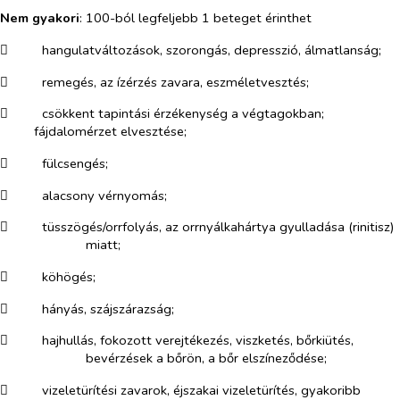
Nem gyakori
: 100-ból legfeljebb 1 beteget érinthet
​
hangulatváltozások, szorongás, depresszió,
álmatlanság;
​
remegés, az ízérzés zavara, eszméletvesztés;
​
csökkent tapintási érzékenység a végtagokban;
fájdalomérzet elvesztése;
​
fülcsengés;
​
alacsony vérnyomás;
​
tüsszögés/
orrfolyás, az orrnyálkahártya gyulladása (rinitisz)
miatt;
​
köhögés;
​
hányás, szájszárazság;
​
hajhullás, fokozott verejtékezés, viszketés, bőrkiütés,
bevérzések a bőrön, a bőr elszíneződése;
​
vizeletürítési
zavarok, éjszakai vizeletürítés, gyakoribb