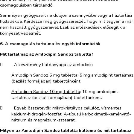
csomagolásban tárolandó.
Semmilyen gyógyszert ne dobjon a szennyvízbe vagy a háztartási
hulladékba. Kérdezze meg gyógyszerészét, hogy mit tegyen a már
nem használt gyógyszereivel. Ezek az intézkedések elősegítik a
környezet védelmét.
6.
A csomagolás tartalma és egyéb
információk
Mit tartalmaz az Amlodipin Sandoz tabletta?
​
A készítmény hatóanyaga az amlodipin.
Amlodipin Sandoz 5 mg tabletta
: 5 mg amlodipint tartalmaz
(bezilát formájában) tablettánként.
Amlodipin Sandoz 10 mg tabletta
: 10 mg amlodipint
tartalmaz (bezilát formájában) tablettánként.
​
Egyéb összetevők: mikrokristályos cellulóz, vízmentes
kalcium-hidrogén-foszfát, A-típusú karboximetil‑keményítő-
nátrium és magnézium-sztearát.
Milyen az Amlodipin Sandoz tabletta külleme és mit tartalmaz