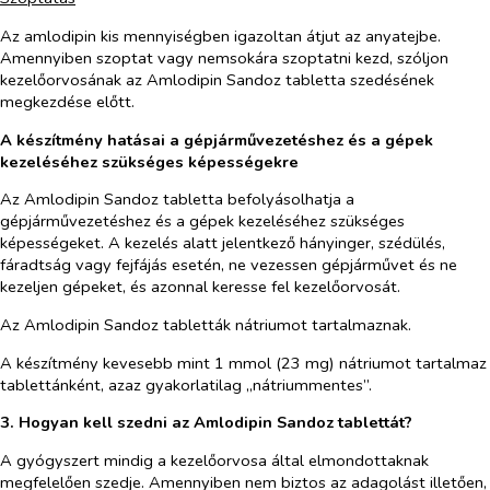
Az amlodipin kis mennyiségben igazoltan átjut az anyatejbe.
Amennyiben szoptat vagy nemsokára szoptatni kezd, szóljon
kezelőorvosának az
Amlodipin Sandoz tabletta szedésének
megkezdése előtt.
A készítmény hatásai a gépjárművezetéshez és a gépek
kezeléséhez szükséges képességekre
Az Amlodipin Sandoz tabletta befolyásolhatja a
gépjárművezetéshez és a gépek kezeléséhez szükséges
képességeket. A kezelés alatt jelentkező hányinger, szédülés,
fáradtság vagy fejfájás esetén, ne vezessen gépjárművet és ne
kezeljen gépeket, és azonnal keresse fel kezelőorvosát.
Az Amlodipin Sandoz tabletták nátriumot tartalmaznak.
A készítmény kevesebb mint 1 mmol (23 mg) nátriumot tartalmaz
tablettánként, azaz gyakorlatilag „nátriummentes”.
3. Hogyan kell szedni az Amlodipin Sandoz tablettát?
A gyógyszert mindig a kezelőorvosa által elmondottaknak
megfelelően szedje.
Amennyiben nem biztos az adagolást illetően,