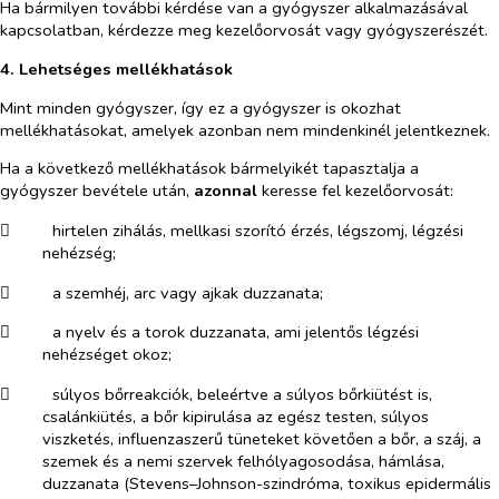
Ha bármilyen további kérdése van a gyógyszer alkalmazásával
kapcsolatban, kérdezze meg kezelőorvosát vagy gyógyszerészét.
4. Lehetséges mellékhatások
Mint minden gyógyszer, így ez a gyógyszer is okozhat
mellékhatásokat, amelyek azonban nem mindenkinél jelentkeznek.
Ha a következő mellékhatások bármelyikét tapasztalja a
gyógyszer bevétele után,
azonnal
keresse fel kezelőorvosát:
​
hirtelen zihálás, mellkasi szorító érzés, légszomj, légzési
nehézség;
​
a szemhéj, arc vagy ajkak duzzanata;
​
a nyelv és a torok duzzanata, ami jelentős légzési
nehézséget okoz;
​
súlyos bőrreakciók, beleértve a súlyos bőrkiütést is,
csalánkiütés, a bőr kipirulása az egész testen, súlyos
viszketés, influenzaszerű tüneteket követően a bőr, a száj, a
szemek és a nemi szervek felhólyagosodása, hámlása,
duzzanata (Stevens–Johnson-szindróma, toxikus epidermális