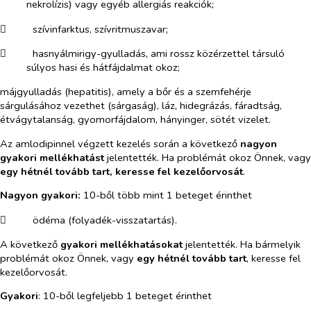
nekrolízis) vagy egyéb allergiás reakciók;
​
szívinfarktus, szívritmuszavar;
​
hasnyálmirigy-gyulladás, ami rossz közérzettel társuló
súlyos hasi és hátfájdalmat okoz;
májgyulladás (hepatitis), amely a bőr és a szemfehérje
sárgulásához vezethet (sárgaság), láz, hidegrázás, fáradtság,
étvágytalanság, gyomorfájdalom, hányinger, sötét vizelet.
Az amlodipinnel végzett kezelés során a
következő
nagyon
gyakori mellékhatást
jelentették. Ha problémát okoz Önnek, vagy
egy hétnél tovább tart, keresse fel kezelőorvosát
.
Nagyon gyakori:
10-ből több mint 1 beteget érinthet
​
ödéma (folyadék-visszatartás).
A következő
gyakori mellékhatásokat
jelentették. Ha bármelyik
problémát okoz Önnek, vagy
egy hétnél tovább tart
, keresse fel
kezelőorvosát.
Gyakori
:
10-ből legfeljebb 1 beteget érinthet