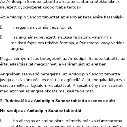
Az Amlodipin Sandoz tabletta a kalciumcsatorna-blokkolóknak
nevezett gyógyszerek csoportjába tartozik.
Az Amlodipin Sandoz tablettát az alábbiak kezelésére használják:
​
magas vérnyomás (hipertónia),
​
az anginának nevezett mellkasi fájdalom, valamint a
mellkasi fájdalom ritkább formája, a Prinzmetal vagy variáns
angina.
Magas vérnyomásos betegeknél az Amlodipin Sandoz tabletta az
érfal ellazításával megkönnyíti a véráramlást az erekben.
Anginában szenvedő betegeknél az Amlodipin Sandoz tabletta
javítja a szívizom vér- és ezáltal oxigénellátását, megakadályozva
ezzel a mellkasi fájdalom kialakulását. A készítmény nem szünteti
meg azonnal az angina okozta mellkasi fájdalmat.
2. Tudnivalók az Amlodipin Sandoz tabletta szedése előtt
Ne szedje az Amlodipin Sandoz tablettát:
​
ha
allergiás az amlodipinre, bármely más kalciumcsatorna-
blokkolóra vagy a gyógyszer
(6. pontban felsorolt)
egyéb