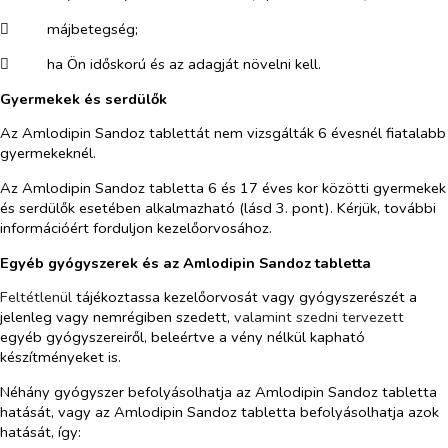
​
májbetegség;
​
ha Ön időskorú és az adagját növelni kell.
Gyermekek és serdülők
Az Amlodipin Sandoz tablettát nem vizsgálták 6 évesnél fiatalabb
gyermekeknél.
Az Amlodipin Sandoz tabletta 6 és 17 éves kor közötti gyermekek
és serdülők esetében alkalmazható (lásd 3. pont).
Kérjük, további
információért forduljon kezelőorvosához.
Egyéb gyógyszerek és az Amlodipin Sandoz tabletta
Feltétlenül
tájékoztassa kezelőorvosát vagy gyógyszerészét a
jelenleg vagy nemrégiben szedett,
valamint szedni tervezett
egyéb gyógyszereiről, beleértve a vény nélkül kapható
készítményeket is.
Néhány gyógyszer befolyásolhatja
az Amlodipin Sandoz tabletta
hatását, vagy az
Amlodipin Sandoz
tabletta befolyásolhatja azok
hatását, így: