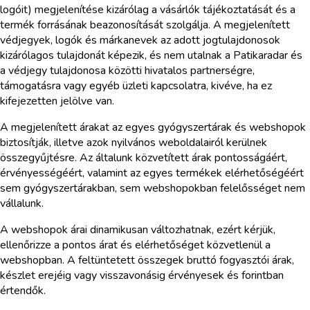
logóit) megjelenítése kizárólag a vásárlók tájékoztatását és a
termék forrásának beazonosítását szolgálja. A megjelenített
védjegyek, logók és márkanevek az adott jogtulajdonosok
kizárólagos tulajdonát képezik, és nem utalnak a Patikaradar és
a védjegy tulajdonosa közötti hivatalos partnerségre,
támogatásra vagy egyéb üzleti kapcsolatra, kivéve, ha ez
kifejezetten jelölve van.
A megjelenített árakat az egyes gyógyszertárak és webshopok
biztosítják, illetve azok nyilvános weboldalairól kerülnek
összegyűjtésre. Az általunk közvetített árak pontosságáért,
érvényességéért, valamint az egyes termékek elérhetőségéért
sem gyógyszertárakban, sem webshopokban felelősséget nem
vállalunk.
A webshopok árai dinamikusan változhatnak, ezért kérjük,
ellenőrizze a pontos árat és elérhetőséget közvetlenül a
webshopban. A feltüntetett összegek bruttó fogyasztói árak,
készlet erejéig vagy visszavonásig érvényesek és forintban
értendők.