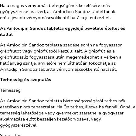
Ha a magas vérnyomás betegségének kezelésére más
gyógyszereket is szed, az
Amlodipin Sandoz
tablettá
nak
erőteljesebb vérnyomáscsökkentő hatása jelentkezhet.
Az Amlodipin Sandoz tabletta egyidejű bevétele étellel és
itallal
Az
Amlodipin Sandoz
tabletta szedése során ne fogyasszon
grépfrútot vagy grépfrútból készült italt. A grépfrút és a
grépfrútdzsúz fogyasztása után megemelkedhet a vérben a
hatóanyag szintje, ami előre nem láthatóan fokozhatja az
Amlodipin Sandoz
tabletta vérnyomáscsökkentő hatását.
Terhesség és szoptatás
Terhesség
Az Amlodipin Sandoz tabletta biztonságosságáról terhes nők
esetében nincs tapasztalat. Ha Ön terhes, illetve ha fennáll Önnél a
terhesség lehetősége vagy gyermeket szeretne, a gyógyszer
alkalmazása előtt beszéljen kezelőorvosával vagy
gyógyszerészével.
Szoptatás