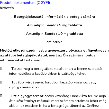
Eredeti dokumentum (OGYEI)
hirdetés
Betegtájékoztató: Információk a beteg számára
Amlodipin Sandoz 5 mg tabletta
Amlodipin Sandoz 10 mg tabletta
amlodipin
Mielőtt elkezdi szedni ezt a gyógyszert, olvassa el figyelmesen
az alábbi betegtájékoztatót,
mert az Ön számára fontos
információkat tartalmaz
.
​
Tartsa meg a betegtájékoztatót, mert a benne szereplő
információkra a későbbiekben is szüksége lehet.
​
További kérdéseivel forduljon kezelőorvosához vagy
gyógyszerészéhez.
​
Ezt a gyógyszert az orvos
kizárólag
Önnek írta fel. Ne adja
át a készítményt másnak, mert számára ártalmas lehet még
abban az esetben is, ha a betegsége tünetei az Önéhez