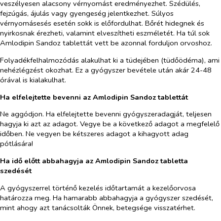
veszélyesen alacsony vérnyomást eredményezhet. Szédülés,
fejzúgás, ájulás vagy gyengeség jelentkezhet. Súlyos
vérnyomásesés esetén sokk is előfordulhat. Bőrét hidegnek és
nyirkosnak érezheti, valamint elveszítheti eszméletét. Ha túl sok
Amlodipin Sandoz
tablettát vett be azonnal forduljon orvoshoz.
Folyadékfelhalmozódás alakulhat ki a tüdejében (tüdőödéma), ami
nehézlégzést okozhat. Ez a gyógyszer bevétele után akár 24-48
órával is kialakulhat.
Ha elfelejtette bevenni az Amlodipin Sandoz tablettát
Ne aggódjon. Ha elfelejtette bevenni gyógyszeradagját, teljesen
hagyja ki azt az adagot. Vegye be a következő adagot a megfelelő
időben. Ne vegyen be kétszeres adagot a kihagyott adag
pótlására!
Ha idő előtt abbahagyja az Amlodipin Sandoz tabletta
szedését
A gyógyszerrel történő kezelés időtartamát a kezelőorvosa
határozza meg. Ha hamarabb abbahagyja a gyógyszer szedését,
mint ahogy azt tanácsolták Önnek, betegsége visszatérhet.