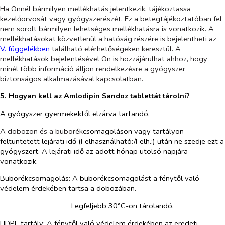
Ha Önnél bármilyen mellékhatás jelentkezik, tájékoztassa
kezelőorvosát vagy gyógyszerészét. Ez a betegtájékoztatóban fel
nem sorolt bármilyen lehetséges mellékhatásra is vonatkozik. A
mellékhatásokat közvetlenül a hatóság részére is bejelentheti az
V. függelékben
található elérhetőségeken keresztül. A
mellékhatások bejelentésével Ön is hozzájárulhat ahhoz, hogy
minél több információ álljon rendelkezésre a gyógyszer
biztonságos alkalmazásával kapcsolatban.
5. Hogyan kell az Amlodipin Sandoz tablettát tárolni?
A gyógyszer gyermekektől elzárva tartandó.
A
dobozon és a buborék
csomagoláson vagy tartályon
feltüntetett lejárati idő (Felhasználható:/Felh.:) után ne szedje ezt a
gyógyszert. A lejárati idő az adott hónap utolsó napjára
vonatkozik.
Buborékcsomagolás: A buborékcsomagolást a fénytől való
védelem érdekében tartsa a dobozában.
Legfeljebb 30°C-on tárolandó.
HDPE tartály: A fénytől való védelem érdekében az eredeti