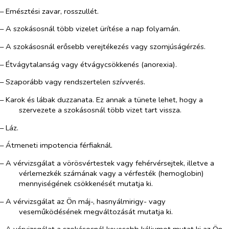
– Emésztési zavar, rosszullét.
– A szokásosnál több vizelet ürítése a nap folyamán.
– A szokásosnál erősebb verejtékezés vagy szomjúságérzés.
– Étvágytalanság vagy étvágycsökkenés (anorexia).
– Szaporább vagy rendszertelen szívverés.
– Karok és lábak duzzanata. Ez annak a tünete lehet, hogy a
szervezete a szokásosnál több vizet tart vissza.
– Láz.
– Átmeneti impotencia férfiaknál.
– A vérvizsgálat a vörösvértestek vagy fehérvérsejtek, illetve a
vérlemezkék számának vagy a vérfesték (hemoglobin)
mennyiségének csökkenését mutatja ki.
– A vérvizsgálat az Ön máj-, hasnyálmirigy- vagy
veseműködésének megváltozását mutatja ki.