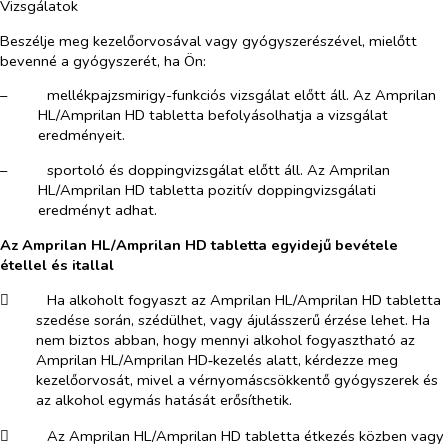
Vizsgálatok
Beszélje meg kezelőorvosával vagy gyógyszerészével, mielőtt
bevenné a gyógyszerét, ha Ön:
–​
mellékpajzsmirigy-funkciós vizsgálat előtt áll. Az Amprilan
HL/Amprilan HD tabletta befolyásolhatja a vizsgálat
eredményeit.
–​
sportoló és doppingvizsgálat előtt áll. Az Amprilan
HL/Amprilan HD tabletta pozitív doppingvizsgálati
eredményt adhat.
Az Amprilan HL/Amprilan HD tabletta egyidejű bevétele
étellel és itallal
​
Ha alkoholt fogyaszt az Amprilan HL/Amprilan HD tabletta
szedése során, szédülhet, vagy ájulásszerű érzése lehet. Ha
nem biztos abban, hogy mennyi alkohol fogyasztható az
Amprilan HL/Amprilan HD‑kezelés alatt, kérdezze meg
kezelőorvosát, mivel a vérnyomáscsökkentő gyógyszerek és
az alkohol egymás hatását erősíthetik.
​
Az Amprilan HL/Amprilan HD tabletta étkezés közben vagy