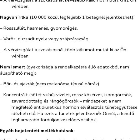
– A vérvizsgálat a szokásosnál kevesebb káliumot mutat ki az Ön
vérében.
Nagyon ritka
(10 000 közül legfeljebb 1 betegnél jelentkezhet):
– Rosszullét, hasmenés, gyomorégés.
– Vörös, duzzadt nyelv vagy szájszárazság.
– A vérvizsgálat a szokásosnál több káliumot mutat ki az Ön
vérében.
Nem ismert
(gyakorisága a rendelkezésre álló adatokból nem
állapítható meg):
– Bőr- és ajakrák (nem melanóma típusú bőrrák).
– Koncentrált (sötét színű) vizelet, rossz közérzet, izomgörcsök,
zavarodottság és rángógörcsök – mindezeket a nem
megfelelő antidiuretikus hormon elválasztás tünetegyüttese
idézheti elő. Ha ezek a tünetek jelentkeznék Önnél, a lehető
leghamarabb forduljon kezelőorvosához!
Egyéb bejelentett mellékhatások: