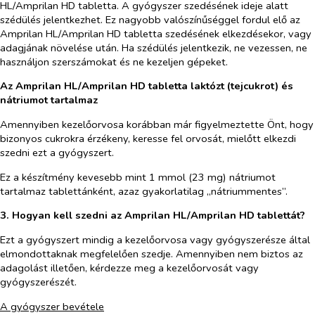
HL/Amprilan HD tabletta. A gyógyszer szedésének ideje alatt
szédülés jelentkezhet. Ez nagyobb valószínűséggel fordul elő az
Amprilan HL/Amprilan HD tabletta szedésének elkezdésekor, vagy
adagjának növelése után. Ha szédülés jelentkezik, ne vezessen, ne
használjon szerszámokat és ne kezeljen gépeket.
Az Amprilan HL/Amprilan HD tabletta laktózt (tejcukrot) és
nátriumot tartalmaz
Amennyiben kezelőorvosa korábban már figyelmeztette Önt, hogy
bizonyos cukrokra érzékeny, keresse fel orvosát, mielőtt elkezdi
szedni ezt a gyógyszert.
Ez a készítmény kevesebb mint 1 mmol (23 mg) nátriumot
tartalmaz tablettánként, azaz gyakorlatilag „nátriummentes”.
3. Hogyan kell szedni az Amprilan HL/Amprilan HD tablettát?
Ezt a gyógyszert mindig a kezelőorvosa vagy gyógyszerésze által
elmondottaknak megfelelően szedje. Amennyiben nem biztos az
adagolást illetően, kérdezze meg a kezelőorvosát vagy
gyógyszerészét.
A gyógyszer bevétele