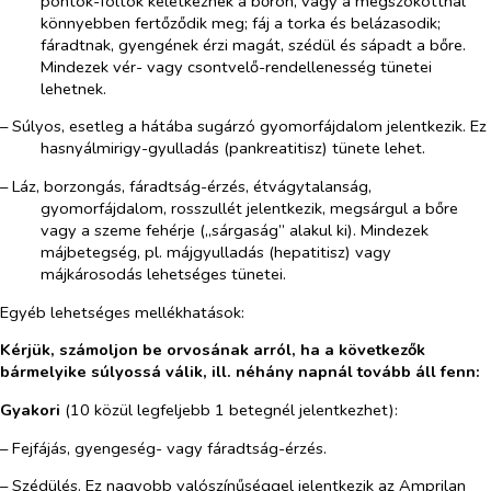
pontok-foltok keletkeznek a bőrön, vagy a megszokottnál
könnyebben fertőződik meg; fáj a torka és belázasodik;
fáradtnak, gyengének érzi magát, szédül és sápadt a bőre.
Mindezek vér- vagy csontvelő-rendellenesség tünetei
lehetnek.
– Súlyos, esetleg a hátába sugárzó gyomorfájdalom jelentkezik. Ez
hasnyálmirigy-gyulladás (pankreatitisz) tünete lehet.
– Láz, borzongás, fáradtság-érzés, étvágytalanság,
gyomorfájdalom, rosszullét jelentkezik, megsárgul a bőre
vagy a szeme fehérje („sárgaság” alakul ki). Mindezek
májbetegség, pl. májgyulladás (hepatitisz) vagy
májkárosodás lehetséges tünetei.
Egyéb lehetséges mellékhatások:
Kérjük, számoljon be orvosának arról, ha a következők
bármelyike súlyossá válik, ill. néhány napnál tovább áll fenn:
Gyakori
(10 közül legfeljebb 1 betegnél jelentkezhet):
– Fejfájás, gyengeség- vagy fáradtság-érzés.
– Szédülés. Ez nagyobb valószínűséggel jelentkezik az Amprilan