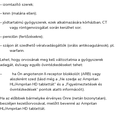
– izomlazító szerek;
– kinin (malária ellen);
– jódtartalmú gyógyszerek, ezek alkalmazására kórházban, CT
vagy röntgenvizsgálat során kerülhet sor;
– penicillin (fertőzésekre);
– szájon át szedhető véralvadásgátlók (orális antikoagulánsok), pl.
warfarin.
Lehet, hogy orvosának meg kell változtatnia a gyógyszerek
adagját, és/vagy egyéb óvintézkedéseket tehet:
–​
ha Ön angiotenzin II-receptor blokkolót (ARB) vagy
aliszkirént szed (lásd még a „Ne szedje az Amprilan
HL/Amprilan HD tablettát” és a „Figyelmeztetések és
óvintézkedések” pontok alatti információt).
Ha az előbbiek bármelyike érvényes Önre (netán bizonytalan),
beszéljen kezelőorvosával, mielőtt bevenné az Amprilan
HL/Amprilan HD tablettát.