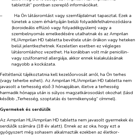
tablettát” pontban szereplő információkat.
–​
Ha Ön látásromlást vagy szemfájdalmat tapasztal. Ezek a
tünetek a szem érhártyáján belüli folyadékfelhalmozódásra
(koroideális effúzió vagy folyadékgyülem) vagy a
szembelnyomás emelkedésére utalhatnak és az Amprilan
HL/Amprilan HD tabletta bevétele után órákon vagy heteken
belül jelentkezhetnek. Kezeletlen esetben ez végleges
látásromláshoz vezethet. Ha korábban volt már penicillin-
vagy szulfonamid allergiája, akkor ennek kialakulásának
nagyobb a kockázata.
Feltétlenül tájékoztatnia kell kezelőorvosát arról, ha Ön terhes
(vagy teherbe eshet). Az Amprilan HL/Amprilan HD tabletta nem
javasolt a terhesség első 3 hónapjában, illetve a terhesség
harmadik hónapja után is súlyos magzatkárosodást okozhat (lásd
később „Terhesség, szoptatás és termékenység” címmel).
Gyermekek és serdülők
Az Amprilan HL/Amprilan HD tabletta nem javasolt gyermekek és
serdülők számára (18 év alatt). Ennek az az oka, hogy ezt a
gyógyszert még sohasem alkalmazták ezekben az életkor-