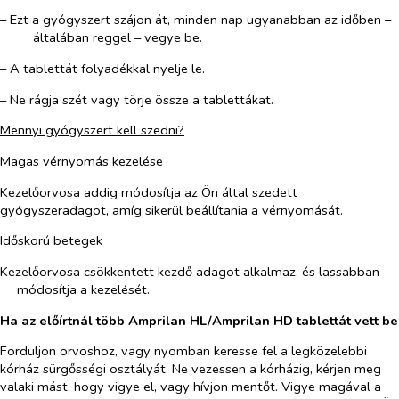
– Ezt a gyógyszert szájon át, minden nap ugyanabban az időben –
általában reggel – vegye be.
– A tablettát folyadékkal nyelje le.
– Ne rágja szét vagy törje össze a tablettákat.
Mennyi gyógyszert kell szedni?
Magas vérnyomás kezelése
Kezelőorvosa addig módosítja az Ön által szedett
gyógyszeradagot, amíg sikerül beállítania a vérnyomását.
Időskorú betegek
Kezelőorvosa csökkentett kezdő adagot alkalmaz, és lassabban
módosítja a kezelését.
Ha az előírtnál több Amprilan HL/Amprilan HD tablettát vett be
Forduljon orvoshoz, vagy nyomban keresse fel a legközelebbi
kórház sürgősségi osztályát. Ne vezessen a kórházig, kérjen meg
valaki mást, hogy vigye el, vagy hívjon mentőt. Vigye magával a