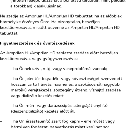
(hirtelen fellépő duzzanat a bőr alatti területen, mint például
a torokban) kialakulásának.
Ne szedje az Amprilan HL/Amprilan HD tablettát, ha az előbbiek
bármelyike érvényes Önre. Ha bizonytalan, beszéljen
kezelőorvosával, mielőtt bevenné az Amprilan HL/Amprilan HD
tablettát.
Figyelmeztetések és óvintézkedések
Az Amprilan HL/Amprilan HD tabletta szedése előtt beszéljen
kezelőorvosával vagy gyógyszerészével:
–​
ha Önnek szív-, máj- vagy veseproblémái vannak;
–​
ha Ön jelentős folyadék- vagy sóveszteséget szenvedett
hosszan tartó hányás, hasmenés, a szokásosnál nagyobb
mértékű verejtékezés, sószegény étrend, vízhajtó szedése
vagy dializáló kezelés miatt;
–​
ha Ön méh- vagy darázscsípés-allergiáját enyhítő
(deszenzibilizáló) kezelés előtt áll;
–​
ha Ön érzéstelenítő szert fog kapni – erre műtét vagy
bármilyen fogászati beavatkozás miatt kerülhet sor.