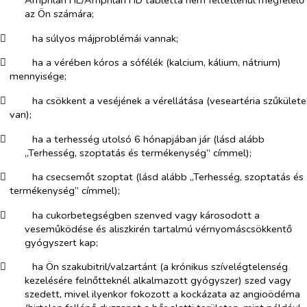
az Ön számára;
​
ha súlyos májproblémái vannak;
​
ha a vérében kóros a sófélék (kalcium, kálium, nátrium)
mennyisége;
​
ha csökkent a veséjének a vérellátása (veseartéria szűkülete
van);
​
ha a terhesség utolsó 6 hónapjában jár (lásd alább
„Terhesség, szoptatás és termékenység” címmel);
​
ha csecsemőt szoptat (lásd alább „Terhesség, szoptatás és
termékenység” címmel);
​
ha cukorbetegségben szenved vagy károsodott a
veseműködése és aliszkirén tartalmú vérnyomáscsökkentő
gyógyszert kap;
​
ha Ön szakubitril/valzartánt (a krónikus szívelégtelenség
kezelésére felnőtteknél alkalmazott gyógyszer) szed vagy
szedett, mivel ilyenkor fokozott a kockázata az angioödéma