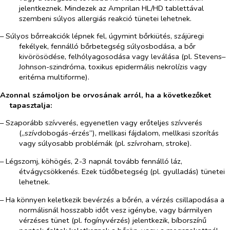
jelentkeznek. Mindezek az Amprilan HL/HD tablettával
szembeni súlyos allergiás reakció tünetei lehetnek.
– Súlyos bőrreakciók lépnek fel, úgymint bőrkiütés, szájüregi
fekélyek, fennálló bőrbetegség súlyosbodása, a bőr
kivörösödése, felhólyagosodása vagy leválása (pl. Stevens–
Johnson-szindróma, toxikus epidermális nekrolízis vagy
eritéma multiforme).
Azonnal számoljon be orvosának arról, ha a következőket
tapasztalja:
– Szaporább szívverés, egyenetlen vagy erőteljes szívverés
(„szívdobogás-érzés”), mellkasi fájdalom, mellkasi szorítás
vagy súlyosabb problémák (pl. szívroham, stroke).
– Légszomj, köhögés, 2-3 napnál tovább fennálló láz,
étvágycsökkenés. Ezek tüdőbetegség (pl. gyulladás) tünetei
lehetnek.
– Ha könnyen keletkezik bevérzés a bőrén, a vérzés csillapodása a
normálisnál hosszabb időt vesz igénybe, vagy bármilyen
vérzéses tünet (pl. fogínyvérzés) jelentkezik, bíborszínű