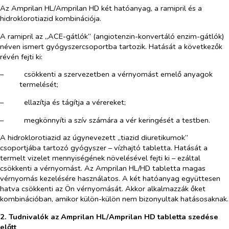
Az Amprilan HL/Amprilan HD két hatóanyag, a ramipril és a
hidroklorotiazid kombinációja.
A ramipril az „ACE-gátlók” (angiotenzin-konvertáló enzim-gátlók)
néven ismert gyógyszercsoportba tartozik. Hatását a következők
révén fejti ki:
–​
csökkenti a szervezetben a vérnyomást emelő anyagok
termelését;
–​
ellazítja és tágítja a vérereket;
–​
megkönnyíti a szív számára a vér keringését a testben.
A hidroklorotiazid az úgynevezett „tiazid diuretikumok”
csoportjába tartozó gyógyszer – vízhajtó tabletta. Hatását a
termelt vizelet mennyiségének növelésével fejti ki – ezáltal
csökkenti a vérnyomást. Az Amprilan HL/HD tabletta magas
vérnyomás kezelésére használatos. A két hatóanyag együttesen
hatva csökkenti az Ön vérnyomását. Akkor alkalmazzák őket
kombinációban, amikor külön-külön nem bizonyultak hatásosaknak.
2. Tudnivalók az Amprilan HL/Amprilan HD tabletta szedése
előtt