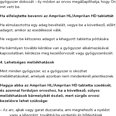
gyógyszer dobozát – ily módon az orvos megállapíthatja, hogy Ön
mit vett be.
Ha elfelejtette bevenni az Amprilan HL/Amprilan HD tablettát
Ha elmulasztotta egy adag bevételét, vegye be a következő, előírt
adagot, amikor az esedékessé válik.
Ne vegyen be kétszeres adagot a kihagyott tabletta pótlására.
Ha bármilyen további kérdése van a gyógyszer alkalmazásával
kapcsolatban, kérdezze meg kezelőorvosát vagy gyógyszerészét.
4. Lehetséges mellékhatások
Mint minden gyógyszer, ez a gyógyszer is okozhat
mellékhatásokat, amelyek azonban nem mindenkinél jelentkeznek.
Hagyja abba az Amprilan HL/Amprilan HD tabletta szedését,
és azonnal forduljon orvoshoz, ha a következő, súlyos
mellékhatások bármelyikét észleli, mert sürgős orvosi
kezelésre lehet szüksége:
– Az arc, ajkak vagy garat duzzanata, ami megnehezíti a nyelést
vagy a lélegzést, továbbá ha viszketés és bőrkiütések