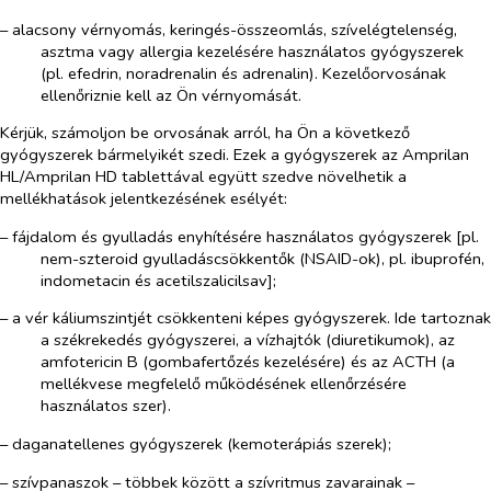
– alacsony vérnyomás, keringés-összeomlás, szívelégtelenség,
asztma vagy allergia kezelésére használatos gyógyszerek
(pl. efedrin, noradrenalin és adrenalin). Kezelőorvosának
ellenőriznie kell az Ön vérnyomását.
Kérjük, számoljon be orvosának arról, ha Ön a következő
gyógyszerek bármelyikét szedi. Ezek a gyógyszerek az Amprilan
HL/Amprilan HD tablettával együtt szedve növelhetik a
mellékhatások jelentkezésének esélyét:
– fájdalom és gyulladás enyhítésére használatos gyógyszerek [pl.
nem-szteroid gyulladáscsökkentők (NSAID-ok), pl. ibuprofén,
indometacin és acetilszalicilsav];
– a vér káliumszintjét csökkenteni képes gyógyszerek. Ide tartoznak
a székrekedés gyógyszerei, a vízhajtók (diuretikumok), az
amfotericin B (gombafertőzés kezelésére) és az ACTH (a
mellékvese megfelelő működésének ellenőrzésére
használatos szer).
– daganatellenes gyógyszerek (kemoterápiás szerek);
– szívpanaszok – többek között a szívritmus zavarainak –