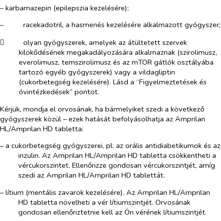
– karbamazepin (epilepszia kezelésére);
–​
racekadotril, a hasmenés kezelésére alkalmazott gyógyszer;
​
olyan gyógyszerek, amelyek az átültetett szervek
kilökődésének megakadályozására alkalmaznak (szirolimusz,
everolimusz, temszirolimusz és az mTOR gátlók osztályába
tartozó egyéb gyógyszerek) vagy a vildagliptin
(cukorbetegség kezelésére). Lásd a “Figyelmeztetések és
óvintézkedések” pontot.
Kérjük, mondja el orvosának, ha bármelyiket szedi a következő
gyógyszerek közül – ezek hatását befolyásolhatja az Amprilan
HL/Amprilan HD tabletta:
– a cukorbetegség gyógyszerei, pl. az orális antidiabetikumok és az
inzulin. Az Amprilan HL/Amprilan HD tabletta csökkentheti a
vércukorszintet. Ellenőrizze gondosan vércukorszintjét, amíg
szedi az Amprilan HL/Amprilan HD tablettát.
– lítium (mentális zavarok kezelésére). Az Amprilan HL/Amprilan
HD tabletta növelheti a vér lítiumszintjét. Orvosának
gondosan ellenőriztetnie kell az Ön vérének lítiumszintjét.