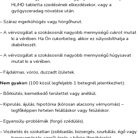
HL/HD tabletta szedésének elkezdésekor, vagy a
gyógyszeradag növelése után.
– Száraz ingerköhögés vagy hörgőhurut.
– A vérvizsgálat a szokásosnál nagyobb mennyiségű cukrot mutat
ki a vérében. Ha Ön cukorbeteg, akkor ez súlyosbíthatja a
diabéteszét.
– A vérvizsgálat a szokásosnál nagyobb mennyiségű húgysavat
mutat ki a vérében.
– Fájdalmas, vörös, duzzadt ízületek.
Nem gyakori
(100 közül legfeljebb 1 betegnél jelentkezhet):
– Bőrkiütés, kiemelkedő területtel vagy anélkül.
– Kipirulás, ájulás, hipotónia (kórosan alacsony vérnyomás) –
legfőképpen hirtelen felálláskor vagy felüléskor.
– Egyensúly-problémák (forgó szédülés).
– Viszketés és szokatlan (zsibbadás, bizsergés, szurkálás, égő vagy
hangyamászás-szerű) érzés a bőrön (fonákérzés).