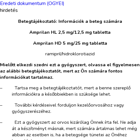
Eredeti dokumentum (OGYEI)
hirdetés
Betegtájékoztató: Információk a beteg számára
Amprilan HL 2,5 mg/12,5 mg tabletta
Amprilan HD 5 mg/25 mg tabletta
ramipril/hidroklorotiazid
Mielőtt elkezdi szedni ezt a gyógyszert, olvassa el figyelmesen
az alábbi betegtájékoztatót, mert az Ön számára fontos
információkat tartalmaz.
–​
Tartsa meg a betegtájékoztatót, mert a benne szereplő
információkra a későbbiekben is szüksége lehet.
–​
További kérdéseivel forduljon kezelőorvosához vagy
gyógyszerészéhez.
–​
Ezt a gyógyszert az orvos kizárólag Önnek írta fel. Ne adja
át a készítményt másnak, mert számára ártalmas lehet még
abban az esetben is, ha a betegsége tünetei az Önéhez