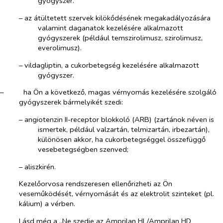
gyógyszer.
–​
az átültetett szervek kilökődésének megakadályozására
valamint daganatok kezelésére alkalmazott
gyógyszerek (például temszirolimusz, szirolimusz,
everolimusz).
–​
vildagliptin, a cukorbetegség kezelésére alkalmazott
gyógyszer.
–​
ha Ön a következő, magas vérnyomás kezelésére szolgáló
gyógyszerek bármelyikét szedi:
–​
angiotenzin II-receptor blokkoló (ARB) (zartánok néven is
ismertek, például valzartán, telmizartán, irbezartán),
különösen akkor, ha cukorbetegséggel összefüggő
vesebetegségben szenved;
–​
aliszkirén.
Kezelőorvosa rendszeresen ellenőrizheti az Ön
veseműködését, vérnyomását és az elektrolit szinteket (pl.
kálium) a vérben.
Lásd még a „Ne szedje az Amprilan HL/Amprilan HD