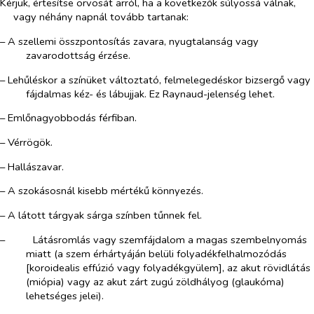
Kérjük, értesítse orvosát arról, ha a következők súlyossá válnak,
vagy néhány napnál tovább tartanak:
– A szellemi összpontosítás zavara, nyugtalanság vagy
zavarodottság érzése.
– Lehűléskor a színüket változtató, felmelegedéskor bizsergő vagy
fájdalmas kéz- és lábujjak. Ez Raynaud-jelenség lehet.
– Emlőnagyobbodás férfiban.
– Vérrögök.
– Hallászavar.
– A szokásosnál kisebb mértékű könnyezés.
– A látott tárgyak sárga színben tűnnek fel.
–​
Látásromlás vagy szemfájdalom a magas szembelnyomás
miatt (a szem érhártyáján belüli folyadékfelhalmozódás
[koroidealis effúzió vagy folyadékgyülem], az akut rövidlátás
(miópia) vagy az akut zárt zugú zöldhályog (glaukóma)
lehetséges jelei).