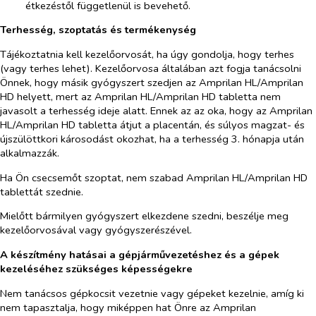
étkezéstől függetlenül is bevehető.
Terhesség, szoptatás és termékenység
Tájékoztatnia kell kezelőorvosát, ha úgy gondolja, hogy terhes
(vagy terhes lehet). Kezelőorvosa általában azt fogja tanácsolni
Önnek, hogy másik gyógyszert szedjen az
Amprilan HL/Amprilan
HD
helyett, mert az Amprilan HL/Amprilan HD tabletta nem
javasolt a terhesség ideje alatt. Ennek az az oka, hogy az Amprilan
HL/Amprilan HD tabletta átjut a placentán, és súlyos magzat- és
újszülöttkori károsodást okozhat, ha a terhesség 3. hónapja után
alkalmazzák.
Ha Ön csecsemőt szoptat, nem szabad Amprilan HL/Amprilan HD
tablettát szednie.
Mielőtt bármilyen gyógyszert elkezdene szedni, beszélje meg
kezelőorvosával vagy gyógyszerészével.
A készítmény hatásai a gépjárművezetéshez és a gépek
kezeléséhez szükséges képességekre
Nem tanácsos gépkocsit vezetnie vagy gépeket kezelnie, amíg ki
nem tapasztalja, hogy miképpen hat Önre az Amprilan