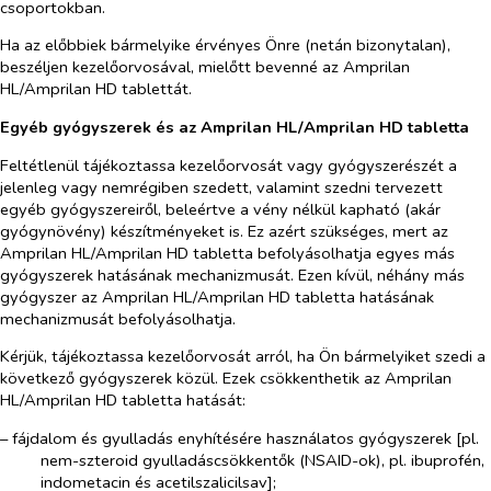
csoportokban.
Ha az előbbiek bármelyike érvényes Önre (netán bizonytalan),
beszéljen kezelőorvosával, mielőtt bevenné az Amprilan
HL/Amprilan HD tablettát.
Egyéb gyógyszerek és az Amprilan HL/Amprilan HD tabletta
Feltétlenül tájékoztassa kezelőorvosát vagy gyógyszerészét a
jelenleg vagy nemrégiben szedett, valamint szedni tervezett
egyéb gyógyszereiről, beleértve a vény nélkül kapható (akár
gyógynövény) készítményeket is. Ez azért szükséges, mert az
Amprilan HL/Amprilan HD tabletta befolyásolhatja egyes más
gyógyszerek hatásának mechanizmusát. Ezen kívül, néhány más
gyógyszer az Amprilan HL/Amprilan HD tabletta hatásának
mechanizmusát befolyásolhatja.
Kérjük, tájékoztassa kezelőorvosát arról, ha Ön bármelyiket szedi a
következő gyógyszerek közül. Ezek csökkenthetik az Amprilan
HL/Amprilan HD tabletta hatását:
– fájdalom és gyulladás enyhítésére használatos gyógyszerek [pl.
nem-szteroid gyulladáscsökkentők (NSAID-ok), pl. ibuprofén,
indometacin és acetilszalicilsav];