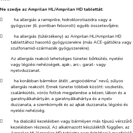
Ne szedje az Amprilan HL/Amprilan HD tablettát:
​
ha allergiás a ramiprilre, hidroklorotiazidra vagy a
gyógyszer (6. pontban felsorolt) egyéb összetevőjére;
​
ha allergiás (túlérzékeny) az Amprilan HL/Amprilan HD
tablettához hasonló gyógyszerekre (más ACE-gátlókra vagy
szulfonamid-származék gyógyszerekre).
Az allergiás reakció lehetséges tünetei: bőrkiütés, nyelési
vagy légzési nehézségek, ajak-, arc-, garat- vagy
nyelvduzzanat.
​
ha korábban bármikor átélt „angioödéma” nevű, súlyos
allergiás reakciót. Ennek tünetei többek között: viszketés,
csalánkiütés, vörös foltok megjelenése a kézen, lábon és a
garatnyálkahártyán, a garatnyálkahártya és a nyelv
duzzanata, a szemkörnyék és az ajkak duzzanata, légzési és
nyelési nehézség.
​
ha dializáló kezelésben vagy bármilyen más típusú vérszűrő
kezelésben részesül. Az alkalmazott készüléktől függően, az
Amprilan HL/Amprilan HD tabletta nem feltétlenül megfelelő