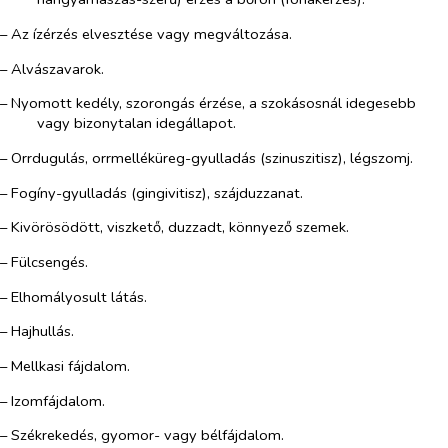
– Az ízérzés elvesztése vagy megváltozása.
– Alvászavarok.
– Nyomott kedély, szorongás érzése, a szokásosnál idegesebb
vagy bizonytalan idegállapot.
– Orrdugulás, orrmelléküreg-gyulladás (szinuszitisz), légszomj.
– Fogíny-gyulladás (gingivitisz), szájduzzanat.
– Kivörösödött, viszkető, duzzadt, könnyező szemek.
– Fülcsengés.
– Elhomályosult látás.
– Hajhullás.
– Mellkasi fájdalom.
– Izomfájdalom.
– Székrekedés, gyomor- vagy bélfájdalom.