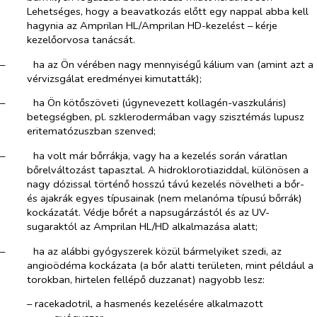
Lehetséges, hogy a beavatkozás előtt egy nappal abba kell
hagynia az Amprilan HL/Amprilan HD-kezelést – kérje
kezelőorvosa tanácsát.
–​
ha az Ön vérében nagy mennyiségű kálium van (amint azt a
vérvizsgálat eredményei kimutatták);
–​
ha Ön kötőszöveti (úgynevezett kollagén-vaszkuláris)
betegségben, pl. szklerodermában vagy szisztémás lupusz
eritematózuszban szenved;
–​
ha volt már bőrrákja, vagy ha a kezelés során váratlan
bőrelváltozást tapasztal. A hidroklorotiaziddal, különösen a
nagy dózissal történő hosszú távú kezelés növelheti a bőr-
és ajakrák egyes típusainak (nem melanóma típusú bőrrák)
kockázatát. Védje bőrét a napsugárzástól és az UV-
sugaraktól az Amprilan HL/HD alkalmazása alatt;
–​
ha az alábbi gyógyszerek közül bármelyiket szedi, az
angioödéma kockázata (a bőr alatti területen, mint például a
torokban, hirtelen fellépő duzzanat) nagyobb lesz:
–​
racekadotril, a hasmenés kezelésére alkalmazott