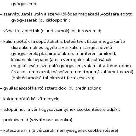
gyógyszerei;
– szervátültetés után a szervkilökődés megakadályozására adott
gyógyszerek (pl. ciklosporin);
– vízhajtó tabletták (diuretikumok), pl. furoszemid;
– káliumpótlók (a sópótlókat is beleértve), káliummegtakarító
diuretikumok és egyéb a vér káliumszintjét növelő
gyógyszerek, pl. spironolakton, triamteren, amilorid,
káliumsók, heparin (ami a vérrögök kialakulásának
megelőzésére szolgáló gyógyszer), valamint a trimetoprim
és a ko-trimoxazol, másnéven trimetoprim/szulfametoxazol)
(baktériumok által okozott fertőzésekre);
– gyulladáscsökkentő szteroidok (pl. prednizolon);
– kalciumpótló készítmények;
– allopurinol (a vér húgysavszintjének csökkentésére adják);
– prokainamid (szívritmuszavarokra);
– kolesztiramin (a vérzsírok mennyiségének csökkentésére);