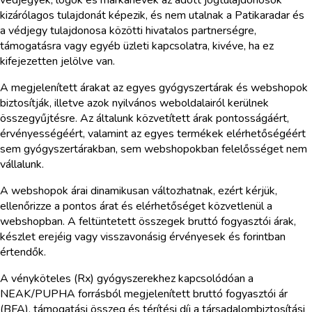
kizárólagos tulajdonát képezik, és nem utalnak a Patikaradar és
a védjegy tulajdonosa közötti hivatalos partnerségre,
támogatásra vagy egyéb üzleti kapcsolatra, kivéve, ha ez
kifejezetten jelölve van.
A megjelenített árakat az egyes gyógyszertárak és webshopok
biztosítják, illetve azok nyilvános weboldalairól kerülnek
összegyűjtésre. Az általunk közvetített árak pontosságáért,
érvényességéért, valamint az egyes termékek elérhetőségéért
sem gyógyszertárakban, sem webshopokban felelősséget nem
vállalunk.
A webshopok árai dinamikusan változhatnak, ezért kérjük,
ellenőrizze a pontos árat és elérhetőséget közvetlenül a
webshopban. A feltüntetett összegek bruttó fogyasztói árak,
készlet erejéig vagy visszavonásig érvényesek és forintban
értendők.
A vényköteles (Rx) gyógyszerekhez kapcsolódóan a
NEAK/PUPHA forrásból megjelenített bruttó fogyasztói ár
(BFA), támogatási összeg és térítési díj a társadalombiztosítási