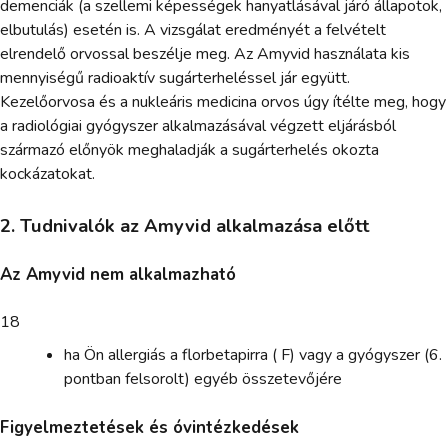
demenciák (a szellemi képességek hanyatlásával járó állapotok,
elbutulás) esetén is. A vizsgálat eredményét a felvételt
elrendelő orvossal beszélje meg. Az Amyvid használata kis
mennyiségű radioaktív sugárterheléssel jár együtt.
Kezelőorvosa és a nukleáris medicina orvos úgy ítélte meg, hogy
a radiológiai gyógyszer alkalmazásával végzett eljárásból
származó előnyök meghaladják a sugárterhelés okozta
kockázatokat.
2. Tudnivalók az Amyvid alkalmazása előtt
Az Amyvid nem alkalmazható
18
ha Ön allergiás a florbetapirra ( F) vagy a gyógyszer (6.
pontban felsorolt) egyéb összetevőjére
Figyelmeztetések és óvintézkedések