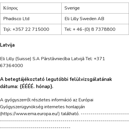
Κύπρος
Sverige
Phadisco Ltd
Eli Lilly Sweden AB
Τηλ: +357 22 715000
Tel: + 46-(0) 8 7378800
Latvija
Eli Lilly (Suisse) S.A Pārstāvniecība Latvijā Tel: +371
67364000
A betegtájékoztató legutóbbi felülvizsgálatának
dátuma: {ÉÉÉÉ. hónap}.
A gyógyszerről részletes információ az Európai
Gyógyszerügynökség internetes honlapján
(https://www.ema.europa.eu/) található. ------------------------
----------------------------------------------------------------
-----------------------------------