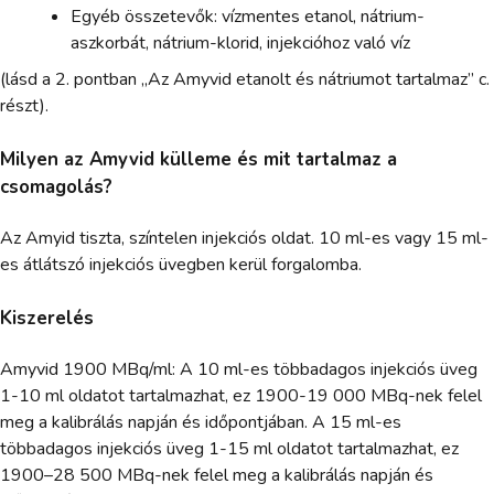
Egyéb összetevők: vízmentes etanol, nátrium-
aszkorbát, nátrium-klorid, injekcióhoz való víz
(lásd a 2. pontban „Az Amyvid etanolt és nátriumot tartalmaz” c.
részt).
Milyen az Amyvid külleme és mit tartalmaz a
csomagolás?
Az Amyid tiszta, színtelen injekciós oldat. 10 ml-es vagy 15 ml-
es átlátszó injekciós üvegben kerül forgalomba.
Kiszerelés
Amyvid 1900 MBq/ml: A 10 ml-es többadagos injekciós üveg
1-10 ml oldatot tartalmazhat, ez 1900-19 000 MBq-nek felel
meg a kalibrálás napján és időpontjában. A 15 ml-es
többadagos injekciós üveg 1-15 ml oldatot tartalmazhat, ez
1900–28 500 MBq-nek felel meg a kalibrálás napján és