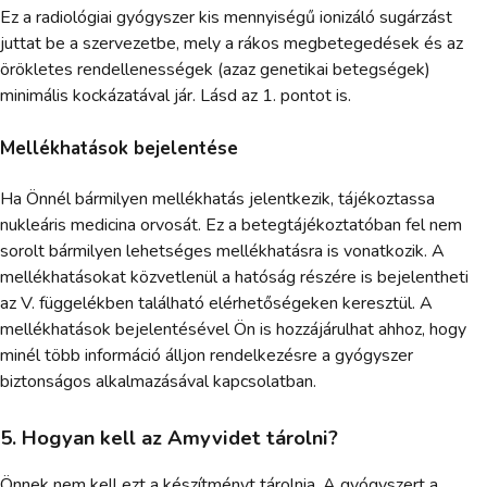
Ez a radiológiai gyógyszer kis mennyiségű ionizáló sugárzást
juttat be a szervezetbe, mely a rákos megbetegedések és az
örökletes rendellenességek (azaz genetikai betegségek)
minimális kockázatával jár. Lásd az 1. pontot is.
Mellékhatások bejelentése
Ha Önnél bármilyen mellékhatás jelentkezik, tájékoztassa
nukleáris medicina orvosát. Ez a betegtájékoztatóban fel nem
sorolt bármilyen lehetséges mellékhatásra is vonatkozik. A
mellékhatásokat közvetlenül a hatóság részére is bejelentheti
az V. függelékben található elérhetőségeken keresztül. A
mellékhatások bejelentésével Ön is hozzájárulhat ahhoz, hogy
minél több információ álljon rendelkezésre a gyógyszer
biztonságos alkalmazásával kapcsolatban.
5. Hogyan kell az Amyvidet tárolni?
Önnek nem kell ezt a készítményt tárolnia. A gyógyszert a