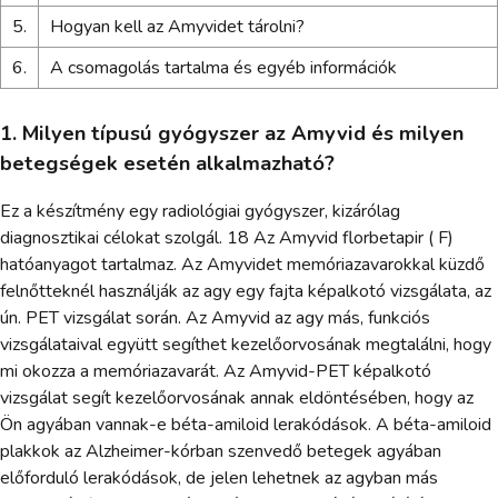
5.
Hogyan kell az Amyvidet tárolni?
6.
A csomagolás tartalma és egyéb információk
1. Milyen típusú gyógyszer az Amyvid és milyen
betegségek esetén alkalmazható?
Ez a készítmény egy radiológiai gyógyszer, kizárólag
diagnosztikai célokat szolgál. 18 Az Amyvid florbetapir ( F)
hatóanyagot tartalmaz. Az Amyvidet memóriazavarokkal küzdő
felnőtteknél használják az agy egy fajta képalkotó vizsgálata, az
ún. PET vizsgálat során. Az Amyvid az agy más, funkciós
vizsgálataival együtt segíthet kezelőorvosának megtalálni, hogy
mi okozza a memóriazavarát. Az Amyvid-PET képalkotó
vizsgálat segít kezelőorvosának annak eldöntésében, hogy az
Ön agyában vannak-e béta-amiloid lerakódások. A béta-amiloid
plakkok az Alzheimer-kórban szenvedő betegek agyában
előforduló lerakódások, de jelen lehetnek az agyban más