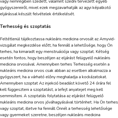
vagy nemrégiben szedett, valamint szedni tervezett egyéb
gyógyszereiről, mivel ezek megzavarhatják az agyi képalkotó
eljárással készült felvételek értékelését.
Terhesség és szoptatás
Feltétlenül tájékoztassa nukleáris medicina orvosát az Amyvid-
vizsgálat megkezdése előtt, ha fennáll a lehetősége, hogy Ön
terhes, ha kimaradt egy menstruációja vagy szoptat. Kétség
esetén fontos, hogy beszéljen az eljárást felügyelő nukleáris
medicina orvosával. Amennyiben terhes Terhesség esetén a
nukleáris medicina orvos csak abban az esetben alkalmazza a
gyógyszert, ha a várható előny meghaladja a kockázatokat.
Amennyiben szoptat Az injekció beadást követő 24 órára fel
kell függeszteni a szoptatást, a lefejt anyatejet meg kell
semmisíteni. A szoptatás folytatása az eljárást felügyelő
nukleáris medicina orvos jóváhagyásával történhet. Ha Ön terhes
vagy szoptat, illetve ha fennáll Önnél a terhesség lehetősége
vagy gyermeket szeretne, beszéljen nukleáris medicina