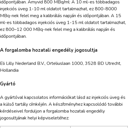
időpontjában. Amyvid 800 MBq/ml: A 10 ml-es többadagos
injekciós üveg 1-10 ml oldatot tartalmazhat, ez 800-8000
MBq-nek felel meg a kalibrálás napján és időpontjában. A 15
ml-es többadagos injekciós üveg 1-15 ml oldatot tartalmazhat,
ez 800–12 000 MBq-nek felel meg a kalibrálás napján és
időpontjában.
A forgalomba hozatali engedély jogosultja
Eli Lilly Nederland B.V., Orteliuslaan 1000, 3528 BD Utrecht,
Hollandia
Gyártó
A gyártóval kapcsolatos információkat lásd az injekciós üveg és
a külső tartály címkéjén. A készítményhez kapcsolódó további
kérdéseivel forduljon a forgalomba hozatali engedély
jogosultjának helyi képviseletéhez: