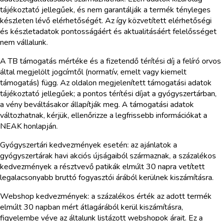
tájékoztató jellegűek, és nem garantálják a termék tényleges
készleten lévő elérhetőségét. Az így közvetített elérhetőségi
és készletadatok pontosságáért és aktualitásáért felelősséget
nem vállalunk.
A TB támogatás mértéke és a fizetendő térítési díj a felíró orvos
által megjelölt jogcímtől (normatív, emelt vagy kiemelt
támogatás) függ. Az oldalon megjelenített támogatási adatok
tájékoztató jellegűek; a pontos térítési díjat a gyógyszertárban,
a vény beváltásakor állapítják meg. A támogatási adatok
változhatnak, kérjük, ellenőrizze a legfrissebb információkat a
NEAK honlapján.
Gyógyszertári kedvezmények esetén: az ajánlatok a
gyógyszertárak havi akciós újságaiból származnak, a százalékos
kedvezmények a résztvevő patikák elmúlt 30 napra vetített
legalacsonyabb bruttó fogyasztói árából kerülnek kiszámításra.
Webshop kedvezmények: a százalékos érték az adott termék
elmúlt 30 napban mért átlagárából kerül kiszámításra,
figyelembe véve az általunk listázott webshopok árait. Ez a