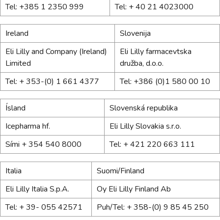
Tel: +385 1 2350 999
Tel: + 40 21 4023000
Ireland
Slovenija
Eli Lilly and Company (Ireland)
Eli Lilly farmacevtska
Limited
družba, d.o.o.
Tel: + 353-(0) 1 661 4377
Tel: +386 (0)1 580 00 10
Ísland
Slovenská republika
Icepharma hf.
Eli Lilly Slovakia s.r.o.
Sími + 354 540 8000
Tel: + 421 220 663 111
Italia
Suomi/Finland
Eli Lilly Italia S.p.A.
Oy Eli Lilly Finland Ab
Tel: + 39- 055 42571
Puh/Tel: + 358-(0) 9 85 45 250