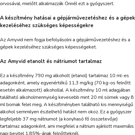
orvosával, mielőtt alkalmazzák Önnél ezt a gyógyszert.
A készítmény hatásai a gépjárművezetéshez és a gépek
kezeléséhez szükséges képességekre
Az Amyvid nem fogja befolyásolni a gépjárművezetéshez és a
gépek kezeléséhez szükséges képességeket.
Az Amyvid etanolt és nátriumot tartalmaz
Ez a készítmény 790 mg alkoholt (etanol) tartalmaz 10 ml-es
adagonként, amely egyenértékű 11,3 mg/kg (70 kg-os felnőtt
esetén alkalmazott) alkohollal. A készítmény 10 ml adagjában
található alkoholmennyiség kevesebb mint 20 ml sörnek vagy 8
ml bornak felel meg. A készítményben található kis mennyiségű
alkohol semmilyen észlelhető hatást nem okoz. Ez a gyógyszer
legfeljebb 37 mg nátriumot (a konyhasó fő összetevője)
tartalmaz adagonként, ami megfelel a nátrium ajánlott maximális
napi bevitel 1,85%-ának felnőtteknél.