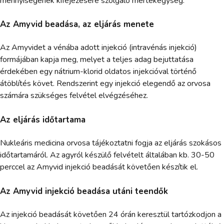
mennyiségének kifejezésére szolgáló mértékegység.
Az Amyvid beadása, az eljárás menete
Az Amyvidet a vénába adott injekció (intravénás injekció)
formájában kapja meg, melyet a teljes adag bejuttatása
érdekében egy nátrium-klorid oldatos injekcióval történő
átöblítés követ. Rendszerint egy injekció elegendő az orvosa
számára szükséges felvétel elvégzéséhez.
Az eljárás időtartama
Nukleáris medicina orvosa tájékoztatni fogja az eljárás szokásos
időtartamáról. Az agyról készülő felvételt általában kb. 30-50
perccel az Amyvid injekció beadását követően készítik el.
Az Amyvid injekció beadása utáni teendők
Az injekció beadását követően 24 órán keresztül tartózkodjon a