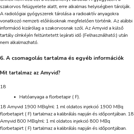
szakorvos felügyelete alatt, erre alkalmas helyiségben tárolják.
A radiológiai gyógyszerek tárolása a radioaktív anyagokra
vonatkozó nemzeti előírásoknak megfelelően történik. Az alábbi
információ kizárólag a szakorvosnak szól. Az Amyvid a külső
tartály címkéjén feltüntetett lejárati idő (Felhasználható:) után
nem alkalmazható.
6. A csomagolás tartalma és egyéb információk
Mit tartalmaz az Amyvid?
18
Hatóanyaga a florbetapir ( F).
18 Amyvid 1900 MBq/ml: 1 ml oldatos injekció 1900 MBq
florbetapirt ( F) tartalmaz a kalibrálás napján és időpontjában. 18
Amyvid 800 MBq/ml: 1 ml oldatos injekció 800 MBq
florbetapirt ( F) tartalmaz a kalibrálás napján és időpontjában.