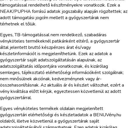
támogatással rendelhető készítményekre vonatkozik. Ezek a
NEAK/PUPHA forrású adatok jogszabály alapján rögzítettek; az
adott támogatási jogcím mellett a gyógyszertárak nem
térhetnek el tőlük.
Egyes, TB-támogatással nem rendelkező, szabadáras
vényköteles termékeknél patikánként eltérő, a gyógyszertár
által jelentett bruttó készpénzes árat és/vagy
készletinformációt is megjeleníthetünk. Ezek az adatok a
gyógyszertár saját adatszolgáltatásán alapulnak, az
adatszolgáltatás időpontjára vonatkoznak, és kizárólag
semleges, tájékoztató elérhetőségi információként szolgálnak;
nem minősülnek akciónak, kedvezménynek vagy ár-
összehasonlításnak. Az aktuális ár és készlet változhat, ezért a
vény kiváltása előtt kérjük, egyeztessen közvetlenül az adott
gyógyszertárral.
Egyes vényköteles termékek oldalain megjelenített
gyógyszertári elérhetőségi és készletadatok a BENUVény.hu
oldalról, illetve közvetlenül a gyógyszertárak saját
adatszolgáltatásából származhatnak. Ezen adatok kizárólag