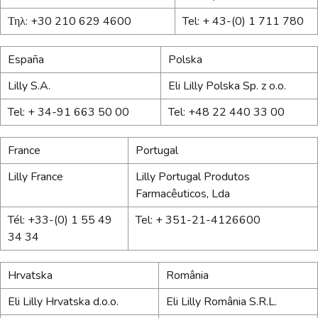
Τηλ: +30 210 629 4600
Tel: + 43-(0) 1 711 780
España
Polska
Lilly S.A.
Eli Lilly Polska Sp. z o.o.
Tel: + 34-91 663 50 00
Tel: +48 22 440 33 00
France
Portugal
Lilly France
Lilly Portugal Produtos
Farmacêuticos, Lda
Tél: +33-(0) 1 55 49
Tel: + 351-21-4126600
34 34
Hrvatska
România
Eli Lilly Hrvatska d.o.o.
Eli Lilly România S.R.L.