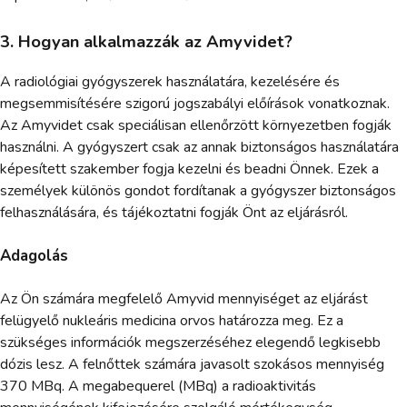
3. Hogyan alkalmazzák az Amyvidet?
A radiológiai gyógyszerek használatára, kezelésére és
megsemmisítésére szigorú jogszabályi előírások vonatkoznak.
Az Amyvidet csak speciálisan ellenőrzött környezetben fogják
használni. A gyógyszert csak az annak biztonságos használatára
képesített szakember fogja kezelni és beadni Önnek. Ezek a
személyek különös gondot fordítanak a gyógyszer biztonságos
felhasználására, és tájékoztatni fogják Önt az eljárásról.
Adagolás
Az Ön számára megfelelő Amyvid mennyiséget az eljárást
felügyelő nukleáris medicina orvos határozza meg. Ez a
szükséges információk megszerzéséhez elegendő legkisebb
dózis lesz. A felnőttek számára javasolt szokásos mennyiség
370 MBq. A megabequerel (MBq) a radioaktivitás