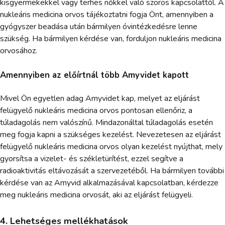
kisgyermekekkel vagy terhes nőkkel való szoros kapcsolattól. A
nukleáris medicina orvos tájékoztatni fogja Önt, amennyiben a
gyógyszer beadása után bármilyen óvintézkedésre lenne
szükség. Ha bármilyen kérdése van, forduljon nukleáris medicina
orvosához.
Amennyiben az előírtnál több Amyvidet kapott
Mivel Ön egyetlen adag Amyvidet kap, melyet az eljárást
felügyelő nukleáris medicina orvos pontosan ellenőriz, a
túladagolás nem valószínű. Mindazonáltal túladagolás esetén
meg fogja kapni a szükséges kezelést. Nevezetesen az eljárást
felügyelő nukleáris medicina orvos olyan kezelést nyújthat, mely
gyorsítsa a vizelet- és székletürítést, ezzel segítve a
radioaktivitás eltávozását a szervezetéből. Ha bármilyen további
kérdése van az Amyvid alkalmazásával kapcsolatban, kérdezze
meg nukleáris medicina orvosát, aki az eljárást felügyeli.
4. Lehetséges mellékhatások