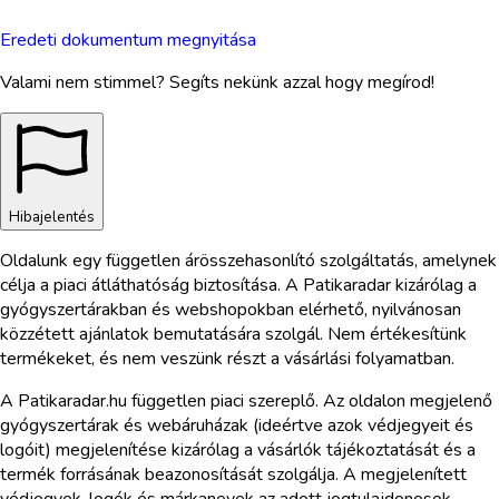
Eredeti dokumentum megnyitása
Valami nem stimmel? Segíts nekünk azzal hogy megírod!
Hibajelentés
Oldalunk egy független árösszehasonlító szolgáltatás, amelynek
célja a piaci átláthatóság biztosítása. A Patikaradar kizárólag a
gyógyszertárakban és webshopokban elérhető, nyilvánosan
közzétett ajánlatok bemutatására szolgál. Nem értékesítünk
termékeket, és nem veszünk részt a vásárlási folyamatban.
A Patikaradar.hu független piaci szereplő. Az oldalon megjelenő
gyógyszertárak és webáruházak (ideértve azok védjegyeit és
logóit) megjelenítése kizárólag a vásárlók tájékoztatását és a
termék forrásának beazonosítását szolgálja. A megjelenített
védjegyek, logók és márkanevek az adott jogtulajdonosok