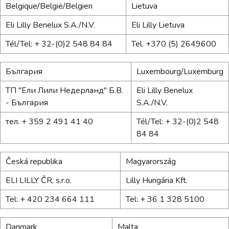
Belgique/België/Belgien
Lietuva
Eli Lilly Benelux S.A./N.V.
Eli Lilly Lietuva
Tél/Tel: + 32-(0)2 548 84 84
Tel. +370 (5) 2649600
България
Luxembourg/Luxemburg
ТП "Ели Лили Недерланд" Б.В.
Eli Lilly Benelux
- България
S.A./N.V.
тел. + 359 2 491 41 40
Tél/Tel: + 32-(0)2 548
84 84
Česká republika
Magyarország
ELI LILLY ČR, s.r.o.
Lilly Hungária Kft.
Tel: + 420 234 664 111
Tel: + 36 1 328 5100
Danmark
Malta