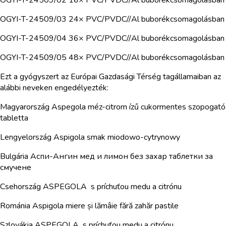
OGYI-T-24509/03 24× PVC/PVDC//Al buborékcsomagolásban
OGYI-T-24509/04 36× PVC/PVDC//Al buborékcsomagolásban
OGYI-T-24509/05 48× PVC/PVDC//Al buborékcsomagolásban
Ezt a gyógyszert az Európai Gazdasági Térség tagállamaiban az
alábbi neveken engedélyezték:
Magyarország Aspegola méz-citrom ízű cukormentes szopogató
tabletta
Lengyelország Aspigola smak miodowo-cytrynowy
Bulgária Аспи-Aнгин мед и лимон без захар таблетки за
смучене
Csehország ASPEGOLA s príchuťou medu a citrónu
Románia Aspigola miere și lămâie fără zahăr pastile
Szlovákia ASPEGOLA s príchuťou medu a citrónu