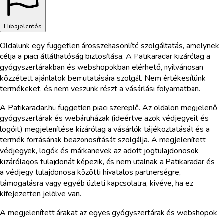
Hibajelentés
Oldalunk egy független árösszehasonlító szolgáltatás, amelynek
célja a piaci átláthatóság biztosítása. A Patikaradar kizárólag a
gyógyszertárakban és webshopokban elérhető, nyilvánosan
közzétett ajánlatok bemutatására szolgál. Nem értékesítünk
termékeket, és nem veszünk részt a vásárlási folyamatban.
A Patikaradar.hu független piaci szereplő. Az oldalon megjelenő
gyógyszertárak és webáruházak (ideértve azok védjegyeit és
logóit) megjelenítése kizárólag a vásárlók tájékoztatását és a
termék forrásának beazonosítását szolgálja. A megjelenített
védjegyek, logók és márkanevek az adott jogtulajdonosok
kizárólagos tulajdonát képezik, és nem utalnak a Patikaradar és
a védjegy tulajdonosa közötti hivatalos partnerségre,
támogatásra vagy egyéb üzleti kapcsolatra, kivéve, ha ez
kifejezetten jelölve van.
A megjelenített árakat az egyes gyógyszertárak és webshopok