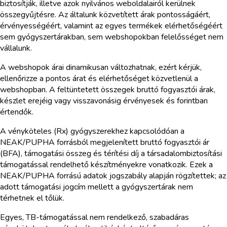
biztosítják, illetve azok nyilvános weboldalairól kerülnek
összegyűjtésre. Az általunk közvetített árak pontosságáért,
érvényességéért, valamint az egyes termékek elérhetőségéért
sem gyógyszertárakban, sem webshopokban felelősséget nem
vállalunk.
A webshopok árai dinamikusan változhatnak, ezért kérjük,
ellenőrizze a pontos árat és elérhetőséget közvetlenül a
webshopban. A feltüntetett összegek bruttó fogyasztói árak,
készlet erejéig vagy visszavonásig érvényesek és forintban
értendők.
A vényköteles (Rx) gyógyszerekhez kapcsolódóan a
NEAK/PUPHA forrásból megjelenített bruttó fogyasztói ár
(BFA), támogatási összeg és térítési díj a társadalombiztosítási
támogatással rendelhető készítményekre vonatkozik. Ezek a
NEAK/PUPHA forrású adatok jogszabály alapján rögzítettek; az
adott támogatási jogcím mellett a gyógyszertárak nem
térhetnek el tőlük.
Egyes, TB-támogatással nem rendelkező, szabadáras