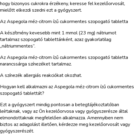
hogy bizonyos cukrokra érzékeny, keresse fel kezelőorvosát,
mielőtt elkezdi szedni ezt a gyógyszert.
Az Aspegola méz-citrom ízű cukormentes szopogató tabletta
A készítmény kevesebb mint 1 mmol (23 mg) nátriumot
tartalmaz szopogató tablettánként, azaz gyakorlatilag
„nátriummentes”.
Az Aspegola méz-citrom ízű cukormentes szopogató tabletta
narancssárga színezéket tartalmaz.
A színezék allergiás reakciókat okozhat.
Hogyan kell alkalmazni az Aspegola méz-citrom ízű cukormentes
szopogató tablettát?
Ezt a gyógyszert mindig pontosan a betegtájékoztatóban
leírtaknak, vagy az Ön kezelőorvosa vagy gyógyszerésze által
elmondottaknak megfelelően alkalmazza. Amennyiben nem
biztos az adagolást illetően, kérdezze meg kezelőorvosát vagy
gyógyszerészét.