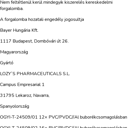
Nem feltétlenül kerül mindegyik kiszerelés kereskedelmi
forgalomba.
A forgalomba hozatali engedély jogosultja
Bayer Hungária Kft.
1117 Budapest, Dombóvári út 26.
Magyarország
Gyártó
LOZY´S PHARMACEUTICALS S.L.
Campus Empresarial 1
31795 Lekaroz, Navarra,
Spanyolország
OGYI-T-24509/01 12× PVC/PVDC//Al buborékcsomagolásban
OGYI-T-24509/02 16× PVC/PVDC//Al buborékcsomagolásban