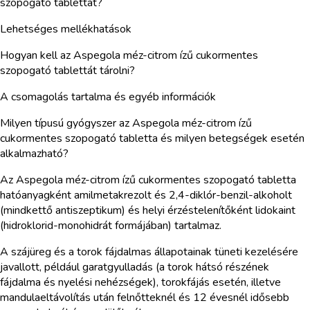
szopogató tablettát?
Lehetséges mellékhatások
Hogyan kell az Aspegola méz-citrom ízű cukormentes
szopogató tablettát tárolni?
A csomagolás tartalma és egyéb információk
Milyen típusú gyógyszer az Aspegola méz-citrom ízű
cukormentes szopogató tabletta és milyen betegségek esetén
alkalmazható?
Az Aspegola méz-citrom ízű cukormentes szopogató tabletta
hatóanyagként amilmetakrezolt és 2,4-diklór-benzil-alkoholt
(mindkettő antiszeptikum) és helyi érzéstelenítőként lidokaint
(hidroklorid-monohidrát formájában) tartalmaz.
A szájüreg és a torok fájdalmas állapotainak tüneti kezelésére
javallott, például garatgyulladás (a torok hátsó részének
fájdalma és nyelési nehézségek), torokfájás esetén, illetve
mandulaeltávolítás után felnőtteknél és 12 évesnél idősebb