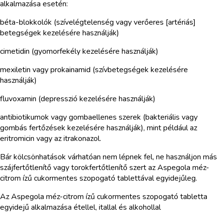
alkalmazása esetén:
béta-blokkolók (szívelégtelenség vagy verőeres [artériás]
betegségek kezelésére használják)
cimetidin (gyomorfekély kezelésére használják)
mexiletin vagy prokainamid (szívbetegségek kezelésére
használják)
fluvoxamin (depresszió kezelésére használják)
antibiotikumok vagy gombaellenes szerek (bakteriális vagy
gombás fertőzések kezelésére használják), mint például az
eritromicin vagy az itrakonazol.
Bár kölcsönhatások várhatóan nem lépnek fel, ne használjon más
szájfertőtlenítő vagy torokfertőtlenítő szert az Aspegola méz-
citrom ízű cukormentes szopogató tablettával egyidejűleg.
Az Aspegola méz-citrom ízű cukormentes szopogató tabletta
egyidejű alkalmazása étellel, itallal és alkohollal