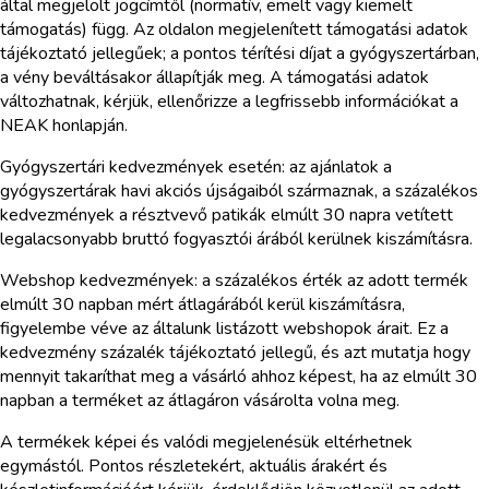
által megjelölt jogcímtől (normatív, emelt vagy kiemelt
támogatás) függ. Az oldalon megjelenített támogatási adatok
tájékoztató jellegűek; a pontos térítési díjat a gyógyszertárban,
a vény beváltásakor állapítják meg. A támogatási adatok
változhatnak, kérjük, ellenőrizze a legfrissebb információkat a
NEAK honlapján.
Gyógyszertári kedvezmények esetén: az ajánlatok a
gyógyszertárak havi akciós újságaiból származnak, a százalékos
kedvezmények a résztvevő patikák elmúlt 30 napra vetített
legalacsonyabb bruttó fogyasztói árából kerülnek kiszámításra.
Webshop kedvezmények: a százalékos érték az adott termék
elmúlt 30 napban mért átlagárából kerül kiszámításra,
figyelembe véve az általunk listázott webshopok árait. Ez a
kedvezmény százalék tájékoztató jellegű, és azt mutatja hogy
mennyit takaríthat meg a vásárló ahhoz képest, ha az elmúlt 30
napban a terméket az átlagáron vásárolta volna meg.
A termékek képei és valódi megjelenésük eltérhetnek
egymástól. Pontos részletekért, aktuális árakért és