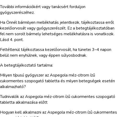
További információkért vagy tanácsért forduljon
gyógyszerészéhez.
Ha Önnél bármilyen mellékhatás jelentkezik, tájékoztassa erről
kezelőorvosát vagy gyógyszerészét. Ez a betegtájékoztatóban
fel nem sorolt bármely lehetséges mellékhatásra is vonatkozik.
Lásd 4. pont.
Feltétlenül tájékoztassa kezelőorvosát, ha tünetei 3–4 napon
belül nem enyhülnek, vagy éppen súlyosbodnak.
A betegtájékoztató tartalma:
Milyen típusú gyógyszer az Aspegola méz-citrom ízű
cukormentes szopogató tabletta és milyen betegségek esetén
alkalmazható?
Tudnivalók az Aspegola méz-citrom ízű cukormentes szopogató
tabletta alkalmazása előtt
Hogyan kell alkalmazni az Aspegola méz-citrom ízű cukormentes