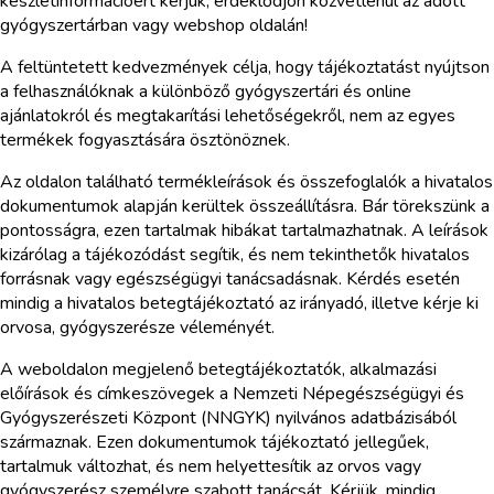
készletinformációért kérjük, érdeklődjön közvetlenül az adott
gyógyszertárban vagy webshop oldalán!
A feltüntetett kedvezmények célja, hogy tájékoztatást nyújtson
a felhasználóknak a különböző gyógyszertári és online
ajánlatokról és megtakarítási lehetőségekről, nem az egyes
termékek fogyasztására ösztönöznek.
Az oldalon található termékleírások és összefoglalók a hivatalos
dokumentumok alapján kerültek összeállításra. Bár törekszünk a
pontosságra, ezen tartalmak hibákat tartalmazhatnak. A leírások
kizárólag a tájékozódást segítik, és nem tekinthetők hivatalos
forrásnak vagy egészségügyi tanácsadásnak. Kérdés esetén
mindig a hivatalos betegtájékoztató az irányadó, illetve kérje ki
orvosa, gyógyszerésze véleményét.
A weboldalon megjelenő betegtájékoztatók, alkalmazási
előírások és címkeszövegek a Nemzeti Népegészségügyi és
Gyógyszerészeti Központ (NNGYK) nyilvános adatbázisából
származnak. Ezen dokumentumok tájékoztató jellegűek,
tartalmuk változhat, és nem helyettesítik az orvos vagy
gyógyszerész személyre szabott tanácsát. Kérjük, mindig