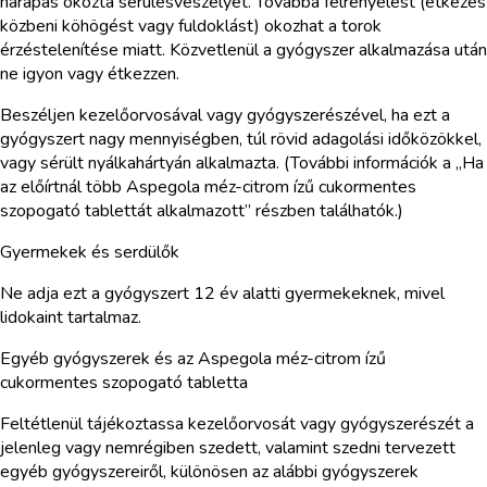
harapás okozta sérülésveszélyét. Továbbá félrenyelést (étkezés
közbeni köhögést vagy fuldoklást) okozhat a torok
érzéstelenítése miatt. Közvetlenül a gyógyszer alkalmazása után
ne igyon vagy étkezzen.
Beszéljen kezelőorvosával vagy gyógyszerészével, ha ezt a
gyógyszert nagy mennyiségben, túl rövid adagolási időközökkel,
vagy sérült nyálkahártyán alkalmazta. (További információk a „Ha
az előírtnál több Aspegola méz-citrom ízű cukormentes
szopogató tablettát alkalmazott” részben találhatók.)
Gyermekek és serdülők
Ne adja ezt a gyógyszert 12 év alatti gyermekeknek, mivel
lidokaint tartalmaz.
Egyéb gyógyszerek és az Aspegola méz-citrom ízű
cukormentes szopogató tabletta
Feltétlenül tájékoztassa kezelőorvosát vagy gyógyszerészét a
jelenleg vagy nemrégiben szedett, valamint szedni tervezett
egyéb gyógyszereiről, különösen az alábbi gyógyszerek