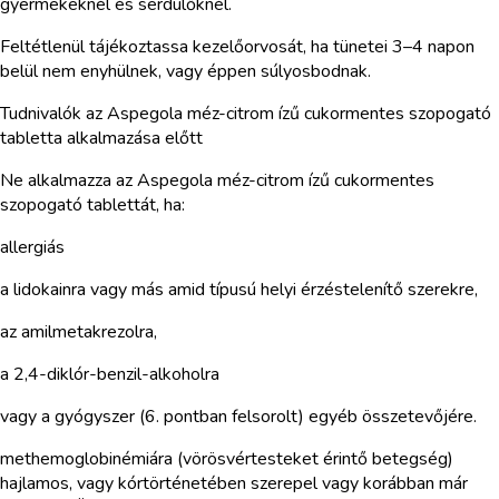
gyermekeknél és serdülőknél.
Feltétlenül tájékoztassa kezelőorvosát, ha tünetei 3–4 napon
belül nem enyhülnek, vagy éppen súlyosbodnak.
Tudnivalók az Aspegola méz-citrom ízű cukormentes szopogató
tabletta alkalmazása előtt
Ne alkalmazza az Aspegola méz-citrom ízű cukormentes
szopogató tablettát, ha:
allergiás
a lidokainra vagy más amid típusú helyi érzéstelenítő szerekre,
az amilmetakrezolra,
a 2,4-diklór-benzil-alkoholra
vagy a gyógyszer (6. pontban felsorolt) egyéb összetevőjére.
methemoglobinémiára (vörösvértesteket érintő betegség)
hajlamos, vagy kórtörténetében szerepel vagy korábban már