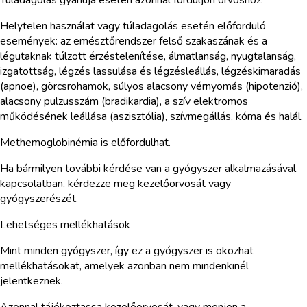
Helytelen használat vagy túladagolás esetén előforduló
események: az emésztőrendszer felső szakaszának és a
légutaknak túlzott érzéstelenítése, álmatlanság, nyugtalanság,
izgatottság, légzés lassulása és légzésleállás, légzéskimaradás
(apnoe), görcsrohamok, súlyos alacsony vérnyomás (hipotenzió),
alacsony pulzusszám (bradikardia), a szív elektromos
működésének leállása (aszisztólia), szívmegállás, kóma és halál.
Methemoglobinémia is előfordulhat.
Ha bármilyen további kérdése van a gyógyszer alkalmazásával
kapcsolatban, kérdezze meg kezelőorvosát vagy
gyógyszerészét.
Lehetséges mellékhatások
Mint minden gyógyszer, így ez a gyógyszer is okozhat
mellékhatásokat, amelyek azonban nem mindenkinél
jelentkeznek.
Azonnal tájékoztassa kezelőorvosát, vagy menjen a