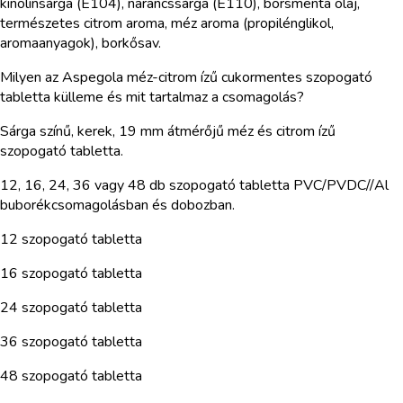
kinolinsárga (E104), narancssárga (E110), borsmenta olaj,
természetes citrom aroma, méz aroma (propilénglikol,
aromaanyagok), borkősav.
Milyen az Aspegola méz-citrom ízű cukormentes szopogató
tabletta külleme és mit tartalmaz a csomagolás?
Sárga színű, kerek, 19 mm átmérőjű méz és citrom ízű
szopogató tabletta.
12, 16, 24, 36 vagy 48 db szopogató tabletta PVC/PVDC//Al
buborékcsomagolásban és dobozban.
12 szopogató tabletta
16 szopogató tabletta
24 szopogató tabletta
36 szopogató tabletta
48 szopogató tabletta