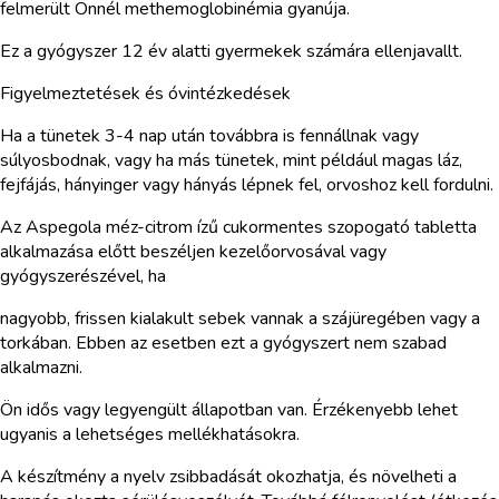
felmerült Önnél methemoglobinémia gyanúja.
Ez a gyógyszer 12 év alatti gyermekek számára ellenjavallt.
Figyelmeztetések és óvintézkedések
Ha a tünetek 3-4 nap után továbbra is fennállnak vagy
súlyosbodnak, vagy ha más tünetek, mint például magas láz,
fejfájás, hányinger vagy hányás lépnek fel, orvoshoz kell fordulni.
Az Aspegola méz-citrom ízű cukormentes szopogató tabletta
alkalmazása előtt beszéljen kezelőorvosával vagy
gyógyszerészével, ha
nagyobb, frissen kialakult sebek vannak a szájüregében vagy a
torkában. Ebben az esetben ezt a gyógyszert nem szabad
alkalmazni.
Ön idős vagy legyengült állapotban van. Érzékenyebb lehet
ugyanis a lehetséges mellékhatásokra.
A készítmény a nyelv zsibbadását okozhatja, és növelheti a