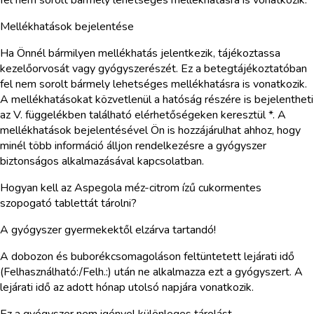
Mellékhatások bejelentése
Ha Önnél bármilyen mellékhatás jelentkezik, tájékoztassa
kezelőorvosát vagy gyógyszerészét. Ez a betegtájékoztatóban
fel nem sorolt bármely lehetséges mellékhatásra is vonatkozik.
A mellékhatásokat közvetlenül a hatóság részére is bejelentheti
az V. függelékben található elérhetőségeken keresztül *. A
mellékhatások bejelentésével Ön is hozzájárulhat ahhoz, hogy
minél több információ álljon rendelkezésre a gyógyszer
biztonságos alkalmazásával kapcsolatban.
Hogyan kell az Aspegola méz-citrom ízű cukormentes
szopogató tablettát tárolni?
A gyógyszer gyermekektől elzárva tartandó!
A dobozon és buborékcsomagoláson feltüntetett lejárati idő
(Felhasználható:/Felh.:) után ne alkalmazza ezt a gyógyszert. A
lejárati idő az adott hónap utolsó napjára vonatkozik.
Ez a gyógyszer nem igényel különleges tárolást.