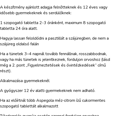
A készítmény ajánlott adagja felnőtteknek és 12 éves vagy
idősebb gyermekeknek és serdülőknek:
1 szopogató tabletta 2-3 óránként, maximum 8 szopogató
tabletta 24 óra alatt.
Hagyja lassan feloldódni a pasztillát a szájüregben, de nem a
szájüreg oldalsó falán
Ha a tünetek 3–4 napnál tovább fennállnak, rosszabbodnak,
vagy ha más tünetek is jelentkeznek, forduljon orvoshoz (lásd
még a 2. pont „Figyelmeztetések és óvintézkedések” című
részt).
Alkalmazása gyermekeknél
A gyógyszer 12 év alatti gyermekeknek nem adható.
Ha az előírtnál több Aspegola méz-citrom ízű cukormentes
szopogató tablettát alkalmazott
Túladagolás gyanúja esetén azonnal forduljon orvoshoz.