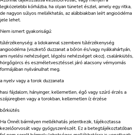
legközelebbi kórházba, ha olyan tünetet észlel, amely egy ritka,
de nagyon súlyos mellékhatás, az alábbiakban leírt angioödéma
jele lehet.
Nem ismert gyakoriságú:
túlérzékenység: a lidokainnal szembeni túlérzékenység
angioödéma (viszkető duzzanat a bőrön és/vagy nyálkahártyán,
ami nyelési nehézséget, légzési nehézséget okoz), csalánkiütés,
hörgőgörcs és eszméletvesztéssel járó alacsony vérnyomás
formájában nyilvánulhat meg.
a nyelv vagy a torok duzzanata
hasi fájdalom, hányinger, kellemetlen, égő vagy szúró érzés a
szájüregben vagy a torokban, kellemetlen íz érzése
bőrkiütés
Ha Önnél bármilyen mellékhatás jelentkezik, tájékoztassa
kezelőorvosát vagy gyógyszerészét. Ez a betegtájékoztatóban
fel nem sorolt bármely lehetséges mellékhatásra is vonatkozik.