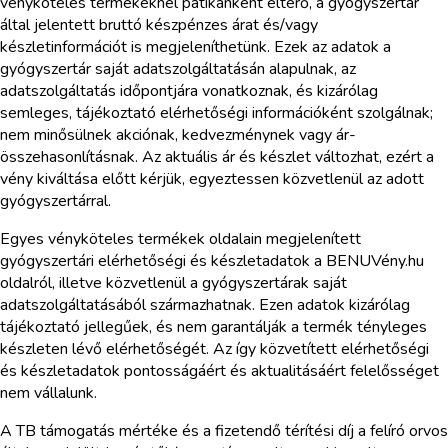
vényköteles termékeknél patikánként eltérő, a gyógyszertár
által jelentett bruttó készpénzes árat és/vagy
készletinformációt is megjeleníthetünk. Ezek az adatok a
gyógyszertár saját adatszolgáltatásán alapulnak, az
adatszolgáltatás időpontjára vonatkoznak, és kizárólag
semleges, tájékoztató elérhetőségi információként szolgálnak;
nem minősülnek akciónak, kedvezménynek vagy ár-
összehasonlításnak. Az aktuális ár és készlet változhat, ezért a
vény kiváltása előtt kérjük, egyeztessen közvetlenül az adott
gyógyszertárral.
Egyes vényköteles termékek oldalain megjelenített
gyógyszertári elérhetőségi és készletadatok a BENUVény.hu
oldalról, illetve közvetlenül a gyógyszertárak saját
adatszolgáltatásából származhatnak. Ezen adatok kizárólag
tájékoztató jellegűek, és nem garantálják a termék tényleges
készleten lévő elérhetőségét. Az így közvetített elérhetőségi
és készletadatok pontosságáért és aktualitásáért felelősséget
nem vállalunk.
A TB támogatás mértéke és a fizetendő térítési díj a felíró orvos