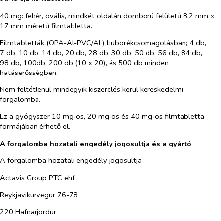
40 mg: fehér, ovális, mindkét oldalán domború felületű 8,2 mm ×
17 mm méretű filmtabletta.
Filmtabletták (OPA-Al-PVC/AL) buborékcsomagolásban; 4 db,
7 db, 10 db, 14 db, 20 db, 28 db, 30 db, 50 db, 56 db, 84 db,
98 db, 100db, 200 db (10 x 20), és 500 db minden
hatáserősségben.
Nem feltétlenül mindegyik kiszerelés kerül kereskedelmi
forgalomba.
Ez a gyógyszer 10 mg‑os, 20 mg‑os és 40 mg‑os filmtabletta
formájában érhető el.
A forgalomba hozatali engedély jogosultja és a gyártó
A forgalomba hozatali engedély jogosultja
Actavis Group PTC ehf.
Reykjavikurvegur 76-78
220 Hafnarjordur