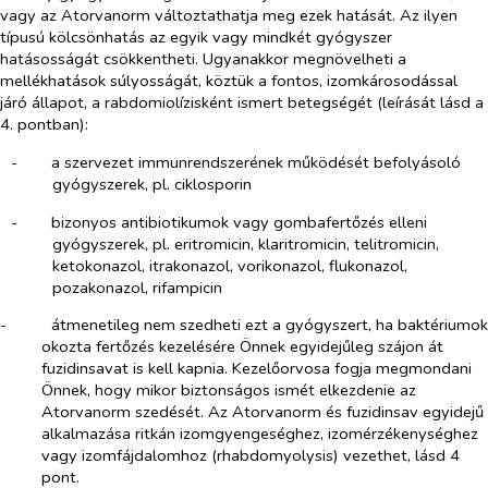
vagy az Atorvanorm változtathatja meg ezek hatását. Az ilyen
típusú kölcsönhatás az egyik vagy mindkét gyógyszer
hatásosságát csökkentheti. Ugyanakkor megnövelheti a
mellékhatások súlyosságát, köztük a fontos, izomkárosodással
járó állapot, a rabdomiolízisként ismert betegségét (leírását lásd a
4. pontban):
-​
a szervezet
immunrendszerének működését befolyásoló
gyógyszerek, pl. ciklosporin
-​
bizonyos antibiotikumok vagy gombafertőzés elleni
gyógyszerek, pl. eritromicin, klaritromicin, telitromicin,
ketokonazol, itrakonazol, vorikonazol, flukonazol,
pozakonazol, rifampicin
-​
átmenetileg nem szedheti ezt a gyógyszert, ha baktériumok
okozta fertőzés kezelésére Önnek egyidejűleg szájon át
fuzidinsavat is kell kapnia. Kezelőorvosa fogja megmondani
Önnek, hogy mikor biztonságos ismét elkezdenie az
Atorvanorm szedését. Az Atorvanorm és fuzidinsav egyidejű
alkalmazása ritkán izomgyengeséghez, izomérzékenységhez
vagy izomfájdalomhoz (rhabdomyolysis) vezethet, lásd 4
pont.