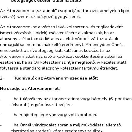
betegségek esetén alkalmazható?
Az Atorvanorm a „sztatinok” csoportjába tartozik, amelyek a lipid
(vérzsír) szintet szabályozó gyógyszerek.
Az Atorvanorm-ot a vérben lévő, koleszterin- és trigliceridként
ismert vérzsírok (lipidek) csökkentésére alkalmazzák, ha az
alacsony zsírtartalmú diéta és az életmódbeli változtatások
önmagukban nem hoznak kellő eredményt. Amennyiben Önnél
emelkedett a szívbetegség kialakulásának kockázata, az
Atorvanorm alkalmazható a kockázat csökkentésére abban az
esetben is, ha az Ön koleszterinszintje megfelelő. A kezelés alatt
folytassa a standard alacsony koleszterintartalmú étrendet.
2.​
Tudnivalók az Atorvanorm szedése előtt
Ne szedje az Atorvanorm-ot,
-​
ha túlérzékeny az atorvasztatinra vagy bármely (6. pontban
felsorolt) egyéb összetevőjére.
-​
ha májbetegsége van vagy volt korábban.
-​
ha Önnél vérvizsgálat során a máj működését jellemző,
tisztázatlan eredetű, kóros eredményt találtak.