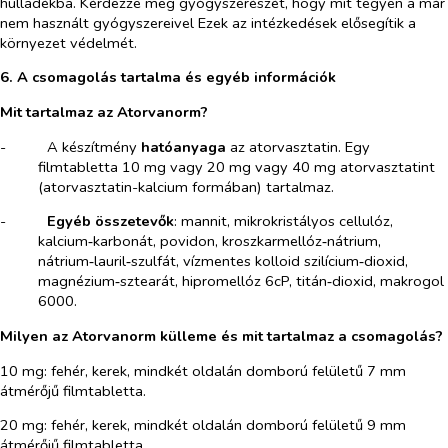
hulladékba. Kérdezze meg gyógyszerészét, hogy mit tegyen a már
nem használt gyógyszereivel Ezek az intézkedések elősegítik a
környezet védelmét.
6. A csomagolás tartalma és egyéb információk
Mit tartalmaz az Atorvanorm?
-​
A készítmény
hatóanyaga
az atorvasztatin. Egy
filmtabletta 10 mg vagy 20 mg vagy 40 mg atorvasztatint
(atorvasztatin-kalcium formában) tartalmaz.
-​
Egyéb összetevők
:
mannit, mikrokristályos cellulóz,
kalcium‑karbonát, povidon, kroszkarmellóz‑nátrium,
nátrium‑lauril‑szulfát, vízmentes kolloid szilícium‑dioxid,
magnézium‑sztearát, hipromellóz 6cP, titán‑dioxid, makrogol
6000.
Milyen az Atorvanorm külleme és mit tartalmaz a csomagolás?
10 mg: fehér, kerek, mindkét oldalán domború felületű 7 mm
átmérőjű filmtabletta.
20 mg: fehér, kerek, mindkét oldalán domború felületű 9 mm
átmérőjű filmtabletta.