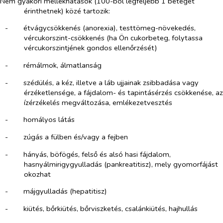
Nem gyakori mellékhatások (100-ból legfeljebb 1 beteget
érinthetnek) közé tartozik:
-​
étvágycsökkenés (anorexia), testtömeg-növekedés,
vércukorszint-csökkenés (ha Ön cukorbeteg, folytassa
vércukorszintjének gondos ellenőrzését)
-​
rémálmok, álmatlanság
-​
szédülés, a kéz, illetve a láb ujjainak zsibbadása vagy
érzéketlensége, a fájdalom- és tapintásérzés csökkenése, az
ízérzékelés megváltozása, emlékezetvesztés
-​
homályos látás
-​
zúgás a fülben és/vagy a fejben
-​
hányás, böfögés, felső és alsó hasi fájdalom,
hasnyálmirigygyulladás (pankreatitisz), mely gyomorfájást
okozhat
-​
májgyulladás (hepatitisz)
-​
kiütés, bőrkiütés, bőrviszketés, csalánkiütés, hajhullás