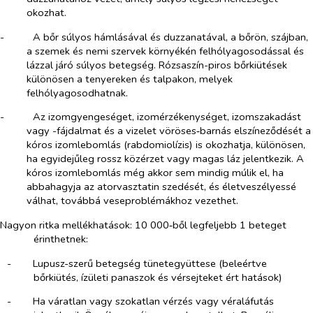
okozhat.
-​
A bőr súlyos hámlásával és duzzanatával, a bőrön, szájban,
a szemek és nemi szervek környékén felhólyagosodással és
lázzal járó súlyos betegség. Rózsaszín-piros bőrkiütések
különösen a tenyereken és talpakon, melyek
felhólyagosodhatnak.
-​
Az izomgyengeséget, izomérzékenységet, izomszakadást
vagy -fájdalmat és a vizelet vöröses‑barnás elszíneződését a
kóros izomlebomlás (rabdomiolízis) is okozhatja, különösen,
ha egyidejűleg rossz közérzet vagy magas láz jelentkezik. A
kóros izomlebomlás még akkor sem mindig múlik el, ha
abbahagyja az atorvasztatin szedését, és életveszélyessé
válhat, továbbá veseproblémákhoz vezethet.
Nagyon ritka mellékhatások: 10 000‑ből legfeljebb 1 beteget
érinthetnek:
-​
Lupusz-szerű betegség tünetegyüttese (beleértve
bőrkiütés, ízületi panaszok és vérsejteket ért hatások)
-​
Ha váratlan vagy szokatlan vérzés vagy véraláfutás