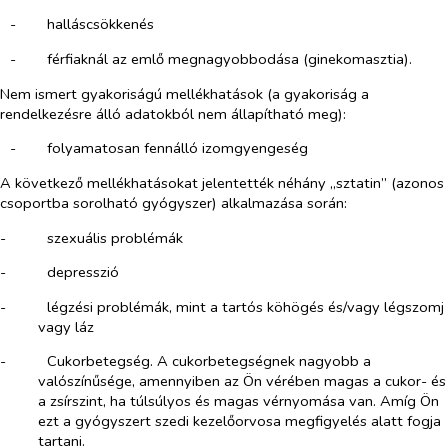
-​
halláscsökkenés
-​
férfiaknál az emlő megnagyobbodása (ginekomasztia).
Nem ismert gyakoriságú mellékhatások (a gyakoriság a
rendelkezésre álló adatokból nem állapítható meg):
-​
folyamatosan fennálló izomgyengeség
A következő mellékhatásokat jelentették néhány „sztatin” (azonos
csoportba sorolható gyógyszer) alkalmazása során:
-​
szexuális problémák
-​
depresszió
-​
légzési problémák, mint a tartós köhögés és/vagy légszomj
vagy láz
-​
Cukorbetegség. A cukorbetegségnek nagyobb a
valószínűsége, amennyiben az Ön vérében magas a cukor- és
a zsírszint, ha túlsúlyos és magas vérnyomása van. Amíg Ön
ezt a gyógyszert szedi kezelőorvosa megfigyelés alatt fogja
tartani.