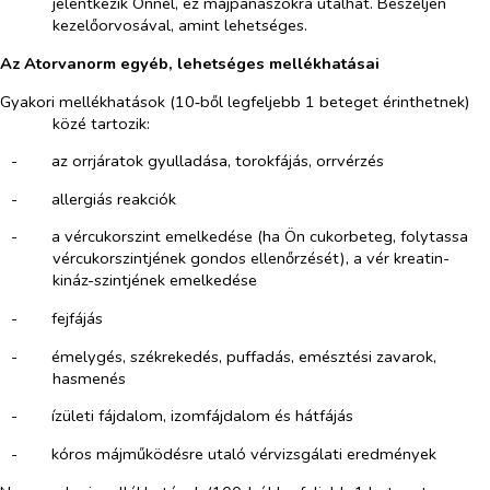
jelentkezik Önnél, ez májpanaszokra utalhat. Beszéljen
kezelőorvosával, amint lehetséges.
Az Atorvanorm egyéb, lehetséges mellékhatásai
Gyakori mellékhatások (10‑ből legfeljebb 1 beteget érinthetnek)
közé tartozik:
-​
az orrjáratok gyulladása, torokfájás, orrvérzés
-​
allergiás reakciók
-​
a vércukorszint emelkedése (ha Ön cukorbeteg, folytassa
vércukorszintjének gondos ellenőrzését), a vér kreatin-
kináz-szintjének emelkedése
-​
fejfájás
-​
émelygés, székrekedés, puffadás, emésztési zavarok,
hasmenés
-​
ízületi fájdalom, izomfájdalom és hátfájás
-​
kóros májműködésre utaló vérvizsgálati eredmények