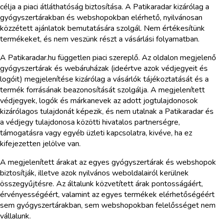
célja a piaci átláthatóság biztosítása. A Patikaradar kizárólag a
gyógyszertárakban és webshopokban elérhető, nyilvánosan
közzétett ajánlatok bemutatására szolgál. Nem értékesítünk
termékeket, és nem veszünk részt a vásárlási folyamatban.
A Patikaradar.hu független piaci szereplő. Az oldalon megjelenő
gyógyszertárak és webáruházak (ideértve azok védjegyeit és
logóit) megjelenítése kizárólag a vásárlók tájékoztatását és a
termék forrásának beazonosítását szolgálja. A megjelenített
védjegyek, logók és márkanevek az adott jogtulajdonosok
kizárólagos tulajdonát képezik, és nem utalnak a Patikaradar és
a védjegy tulajdonosa közötti hivatalos partnerségre,
támogatásra vagy egyéb üzleti kapcsolatra, kivéve, ha ez
kifejezetten jelölve van.
A megjelenített árakat az egyes gyógyszertárak és webshopok
biztosítják, illetve azok nyilvános weboldalairól kerülnek
összegyűjtésre. Az általunk közvetített árak pontosságáért,
érvényességéért, valamint az egyes termékek elérhetőségéért
sem gyógyszertárakban, sem webshopokban felelősséget nem
vállalunk.