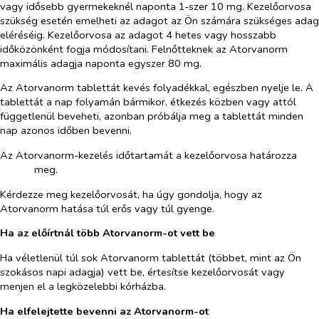
vagy idősebb gyermekeknél naponta 1‑szer 10 mg. Kezelőorvosa
szükség esetén emelheti az adagot az Ön számára szükséges adag
eléréséig. Kezelőorvosa az adagot 4 hetes vagy hosszabb
időközönként fogja módosítani. Felnőtteknek az Atorvanorm
maximális adagja naponta egyszer 80 mg.
Az Atorvanorm tablettát kevés folyadékkal, egészben nyelje le. A
tablettát a nap folyamán bármikor, étkezés közben vagy attól
függetlenül beveheti, azonban próbálja meg a tablettát minden
nap azonos időben bevenni.
Az Atorvanorm-kezelés időtartamát a kezelőorvosa határozza
meg.
Kérdezze meg kezelőorvosát, ha úgy gondolja, hogy az
Atorvanorm hatása túl erős vagy túl gyenge.
Ha az előírtnál több Atorvanorm-ot vett be
Ha véletlenül túl sok Atorvanorm tablettát (többet, mint az Ön
szokásos napi adagja) vett be, értesítse kezelőorvosát vagy
menjen el a legközelebbi kórházba.
Ha elfelejtette bevenni az Atorvanorm-ot