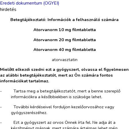
Eredeti dokumentum (OGYEI)
hirdetés
Betegtájékoztató: Információk a felhasználó számára
Atorvanorm 10 mg filmtabletta
Atorvanorm 20 mg filmtabletta
Atorvanorm 40 mg filmtabletta
atorvasztatin
Mielőtt elkezdi szedni ezt a gyógyszert, olvassa el figyelmesen
az alábbi betegtájékoztatót, mert az Ön számára fontos
információkat tartalmaz.
-​
Tartsa meg a betegtájékoztatót, mert a benne szereplő
információkra a későbbiekben is szüksége lehet.
-​
További kérdéseivel forduljon kezelőorvosához vagy
gyógyszerészéhez.
-​
Ezt a gyógyszert az orvos Önnek írta fel. Ne adja át a
készítményt másnak, mert számára ártalmas lehet még