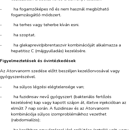
-​
ha fogamzóképes nő és nem használ megbízható
fogamzásgátló módszert.
-​
ha terhes vagy teherbe kíván esni.
-​
ha szoptat.
-​
ha glekaprevir/pibrentaszvir kombinációját alkalmazza a
hepatitisz C (májgyulladás) kezelésére.
Figyelmeztetések és óvintézkedések
Az Atorvanorm szedése előtt beszéljen kezelőorvosával vagy
gyógyszerészével.
-​
ha súlyos légzési elégtelensége van;
-​
ha fuzidinsav nevű gyógyszert (bakteriális fertőzés
kezelésére) kap vagy kapott szájon át, illetve injekcióban az
elmúlt 7 nap során. A fuzidinsav és az Atorvanorm
kombinációja súlyos izomproblémákhoz vezethet
(rabdomialízis);
-​
ha korábban agyvérzéssel járó szélütése (sztrók) volt, vagy