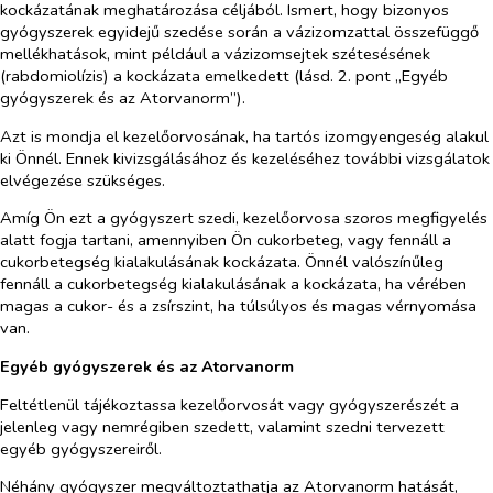
kockázatának meghatározása céljából. Ismert, hogy bizonyos
gyógyszerek egyidejű szedése során a vázizomzattal összefüggő
mellékhatások, mint például a vázizomsejtek szétesésének
(rabdomiolízis) a kockázata emelkedett (lásd. 2. pont „Egyéb
gyógyszerek és az Atorvanorm”).
Azt is mondja el kezelőorvosának, ha tartós izomgyengeség alakul
ki Önnél. Ennek kivizsgálásához és kezeléséhez további vizsgálatok
elvégezése szükséges.
Amíg Ön ezt a gyógyszert szedi, kezelőorvosa szoros megfigyelés
alatt fogja tartani, amennyiben Ön cukorbeteg, vagy fennáll a
cukorbetegség kialakulásának kockázata. Önnél valószínűleg
fennáll a cukorbetegség kialakulásának a kockázata, ha vérében
magas a cukor- és a zsírszint, ha túlsúlyos és magas vérnyomása
van.
Egyéb gyógyszerek és az Atorvanorm
Feltétlenül tájékoztassa kezelőorvosát vagy gyógyszerészét a
jelenleg vagy nemrégiben szedett, valamint szedni tervezett
egyéb gyógyszereiről.
Néhány gyógyszer megváltoztathatja az Atorvanorm hatását,