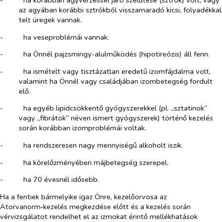
az agyában korábbi sztrókból visszamaradó kicsi, folyadékkal
telt üregek vannak.
-​
ha veseproblémái vannak.
-​
ha Önnél pajzsmirigy-alulműködés (hipotireózis) áll fenn.
-​
ha ismételt vagy tisztázatlan eredetű izomfájdalma volt,
valamint ha Önnél vagy családjában izombetegség fordult
elő.
-​
ha egyéb lipidcsökkentő gyógyszerekkel (pl. „sztatinok”
vagy „fibrátok” néven ismert gyógyszerek) történő kezelés
során korábban izomproblémái voltak.
-​
ha rendszeresen nagy mennyiségű alkoholt iszik.
-​
ha kórelőzményében májbetegség szerepel.
-​
ha 70 évesnél idősebb.
Ha a fentiek bármelyike igaz Önre, kezelőorvosa az
Atorvanorm‑kezelés megkezdése előtt és a kezelés során
vérvizsgálatot rendelhet el az izmokat érintő mellékhatások