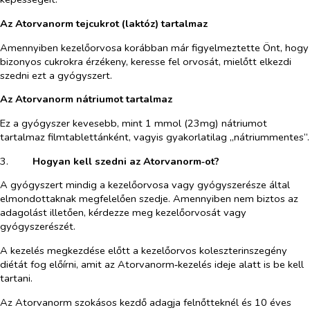
Az Atorvanorm tejcukrot (laktóz) tartalmaz
Amennyiben kezelőorvosa korábban már figyelmeztette Önt, hogy
bizonyos cukrokra érzékeny, keresse fel orvosát, mielőtt elkezdi
szedni ezt a gyógyszert.
Az Atorvanorm nátriumot tartalmaz
Ez a gyógyszer kevesebb, mint 1 mmol (23mg) nátriumot
tartalmaz filmtablettánként, vagyis gyakorlatilag „nátriummentes”.
3.​
Hogyan kell szedni az Atorvanorm‑ot?
A gyógyszert mindig a kezelőorvosa vagy gyógyszerésze által
elmondottaknak megfelelően szedje. Amennyiben nem biztos az
adagolást illetően, kérdezze meg kezelőorvosát vagy
gyógyszerészét.
A kezelés megkezdése előtt a kezelőorvos koleszterinszegény
diétát fog előírni, amit az Atorvanorm‑kezelés ideje alatt is be kell
tartani.
Az Atorvanorm szokásos kezdő adagja felnőtteknél és 10 éves