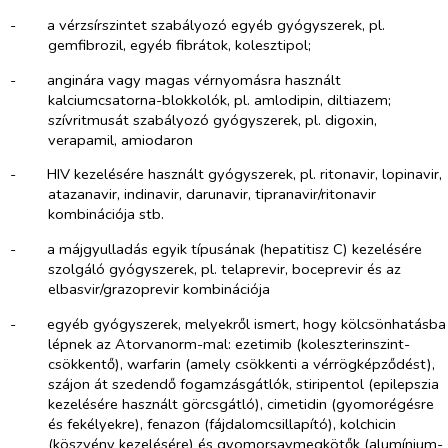
-​
a vérzsírszintet szabályozó egyéb gyógyszerek, pl.
gemfibrozil, egyéb fibrátok, kolesztipol;
-​
anginára vagy magas vérnyomásra használt
kalciumcsatorna-blokkolók, pl. amlodipin, diltiazem;
szívritmusát szabályozó gyógyszerek, pl. digoxin,
verapamil, amiodaron
-​
HIV kezelésére használt gyógyszerek, pl. ritonavir, lopinavir,
atazanavir, indinavir, darunavir, tipranavir/ritonavir
kombinációja stb.
-​
a májgyulladás egyik típusának (hepatitisz C) kezelésére
szolgáló gyógyszerek, pl. telaprevir, boceprevir és az
elbasvir/grazoprevir kombinációja
-​
egyéb gyógyszerek, melyekről ismert, hogy kölcsönhatásba
lépnek az Atorvanorm-mal: ezetimib (koleszterinszint-
csökkentő), warfarin (amely csökkenti a vérrögképződést),
szájon át szedendő fogamzásgátlók, stiripentol (epilepszia
kezelésére használt görcsgátló), cimetidin (gyomorégésre
és fekélyekre), fenazon (fájdalomcsillapító), kolchicin
(köszvény kezelésére) és gyomorsavmegkötők (alumínium-