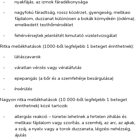
-​
nyakfájás, az izmok fáradékonysága
-​
nagyfokú fáradtság, rossz közérzet, gyengeség, mellkasi
fájdalom, duzzanat különösen a bokák környékén (ödéma),
emelkedett testhőmérséklet
-​
fehérvérsejtek jelenlétét kimutató vizeletvizsgálat
Ritka mellékhatások (1000-ből legfeljebb 1 beteget érinthetnek):
-​
látászavarok
-​
váratlan vérzés vagy véraláfutás
-​
epepangás (a bőr és a szemfehérje besárgulása)
-​
ínsérülés
Nagyon ritka mellékhatások (10 000-ből legfeljebb 1 beteget
érinthetnek) közé tartozik:
-​
allergiás reakció – tünetei lehetnek a hirtelen zihálás és
mellkasi fájdalom vagy szorítás, a szemhéj, az arc, az ajkak,
a száj, a nyelv vagy a torok duzzanata, légzési nehézség,
ájulás