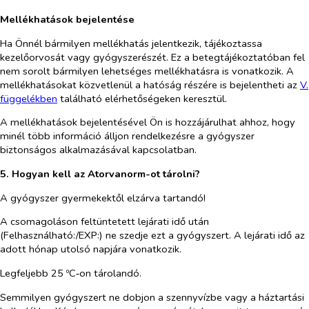
Mellékhatások bejelentése
Ha Önnél bármilyen mellékhatás jelentkezik, tájékoztassa
kezelőorvosát vagy gyógyszerészét. Ez a betegtájékoztatóban fel
nem sorolt bármilyen lehetséges mellékhatásra is vonatkozik. A
mellékhatásokat közvetlenül a hatóság részére is bejelentheti az
V.
fü
g
gelé
k
ben
található elérhetőségeken keresztül.
A mellékhatások bejelentésével Ön is hozzájárulhat ahhoz, hogy
minél több információ álljon rendelkezésre a gyógyszer
biztonságos alkalmazásával kapcsolatban.
5. Hogyan kell az Atorvanorm-ot tárolni?
A gyógyszer gyermekektől elzárva tartandó!
A csomagoláson feltüntetett lejárati idő után
(Felhasználható:/EXP:) ne szedje ezt a gyógyszert. A lejárati idő az
adott hónap utolsó napjára vonatkozik.
Legfeljebb 25 ºC‑on tárolandó.
Semmilyen gyógyszert ne dobjon a szennyvízbe vagy a háztartási