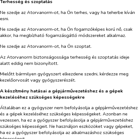
Terhesség és szoptatás
Ne szedje az Atorvanorm‑ot, ha Ön terhes, vagy ha teherbe kíván
esni.
Ne szedje az Atorvanorm‑ot, ha Ön fogamzóképes korú nő, csak
akkor, ha megbízható fogamzásgátló módszereket alkalmaz.
Ne szedje az Atorvanorm-ot, ha Ön szoptat.
Az Atorvanorm biztonságossága terhesség és szoptatás ideje
alatt eddig nem bizonyított.
Mielőtt bármilyen gyógyszert elkezdene szedni, kérdezze meg
kezelőorvosát vagy gyógyszerészét.
A készítmény hatásai a gépjárművezetéshez és a gépek
kezeléséhez szükséges képességekre
Általában ez a gyógyszer nem befolyásolja a gépjárművezetéshez
és a gépek kezeléséhez szükséges képességeket. Azonban ne
vezessen, ha ez a gyógyszer befolyásolja a gépjárművezetéshez
szükséges képességeit. Ne használjon eszközöket vagy gépeket,
ha ez a gyógyszer befolyásolja az alkalmazáshoz szükséges
képességeit.