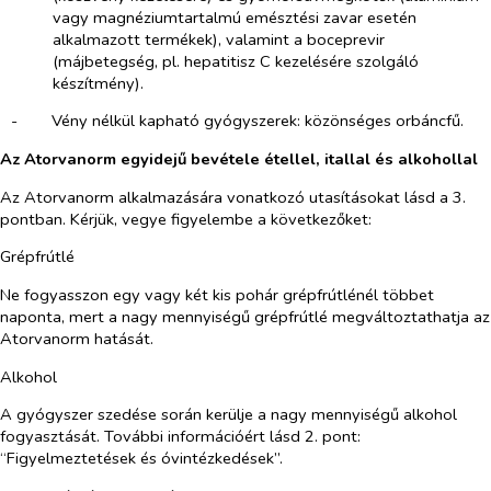
vagy magnéziumtartalmú emésztési zavar esetén
alkalmazott termékek), valamint a boceprevir
(májbetegség, pl. hepatitisz C kezelésére szolgáló
készítmény).
-​
Vény nélkül kapható gyógyszerek: közönséges orbáncfű.
Az Atorvanorm egyidejű bevétele étellel, itallal és alkohollal
Az Atorvanorm alkalmazására vonatkozó utasításokat lásd a 3.
pontban. Kérjük, vegye figyelembe a következőket:
Grépfrútlé
Ne fogyasszon egy vagy két kis pohár grépfrútlénél többet
naponta, mert a nagy mennyiségű grépfrútlé megváltoztathatja az
Atorvanorm hatását.
Alkohol
A gyógyszer szedése során kerülje a nagy mennyiségű alkohol
fogyasztását. További információért lásd 2. pont:
“Figyelmeztetések és óvintézkedések”.