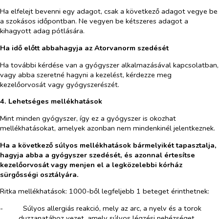
Ha elfelejt bevenni egy adagot, csak a következő adagot vegye be
a szokásos időpontban. Ne vegyen be kétszeres adagot a
kihagyott adag pótlására.
Ha idő előtt abbahagyja az Atorvanorm szedését
Ha további kérdése van a gyógyszer alkalmazásával kapcsolatban,
vagy abba szeretné hagyni a kezelést, kérdezze meg
kezelőorvosát vagy gyógyszerészét.
4. Lehetséges mellékhatások
Mint minden gyógyszer, így ez a gyógyszer is okozhat
mellékhatásokat, amelyek azonban nem mindenkinél jelentkeznek.
Ha a következő súlyos mellékhatások bármelyikét tapasztalja,
hagyja abba a gyógyszer szedését, és azonnal értesítse
kezelőorvosát vagy menjen el a legközelebbi kórház
sürgősségi osztályára.
Ritka mellékhatások: 1000-ből legfeljebb 1 beteget érinthetnek:
-​
Súlyos allergiás reakció, mely az arc, a nyelv és a torok
duzzanatához vezet, amely súlyos légzési nehézséget