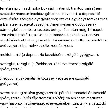
fenelzin, iproniazid, izokarboxazid, nialamid, tranilcipromin (nem
szelektív monoaminoxidáz-gátlóknak nevezett, a depresszió
kezelésére szolgáló gyógyszerek); ezeket a gyógyszereket tilos
a Banavin-nel együtt szednie. Amennyiben e gyógyszerek
bármelyikét szedte, a kezelés befejezése után még 14 napot
kell várnia, mielőtt elkezdené a Banavin-t szedni. A Banavin
szedésének abbahagyása után 14 napnak kell eltelnie, mielőtt e
gyógyszerek bármelyikét elkezdené szedni.
moklobemid (a depresszió kezelésére szolgáló gyógyszer).
szelegilin, razagilin (a Parkinson-kór kezelésére szolgáló
gyógyszerek).
linezolid (a bakteriális fertőzések kezelésére szolgáló
gyógyszer).
szerotoninerg hatású gyógyszerek, például tramadol és hasonló
gyógyszerek (erős fájdalomcsillapítók); valamint szumatriptán
vagy hasonló, hatóanyaguk elnevezésében „triptán”-ra végződő