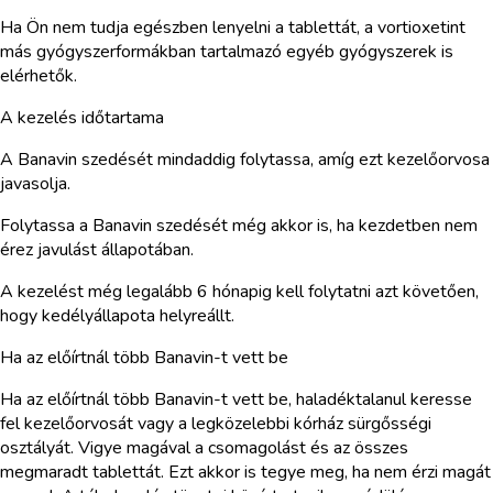
Ha Ön nem tudja egészben lenyelni a tablettát, a vortioxetint
más gyógyszerformákban tartalmazó egyéb gyógyszerek is
elérhetők.
A kezelés időtartama
A Banavin szedését mindaddig folytassa, amíg ezt kezelőorvosa
javasolja.
Folytassa a Banavin szedését még akkor is, ha kezdetben nem
érez javulást állapotában.
A kezelést még legalább 6 hónapig kell folytatni azt követően,
hogy kedélyállapota helyreállt.
Ha az előírtnál több Banavin-t vett be
Ha az előírtnál több Banavin-t vett be, haladéktalanul keresse
fel kezelőorvosát vagy a legközelebbi kórház sürgősségi
osztályát. Vigye magával a csomagolást és az összes
megmaradt tablettát. Ezt akkor is tegye meg, ha nem érzi magát