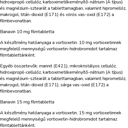
hidroxipropil-cellulóz, karboximetilkeményítő-nátrium (A típus)
és magnézium-sztearát a tablettamagban, valamint hipromellóz,
makrogol, titán-dioxid (E171) és vörös vas-oxid (E172) a
filmbevonatban.
Banavin 10 mg filmtabletta
A készítmény hatóanyaga a vortioxetin. 10 mg vortioxetinnek
megfelelő mennyiségű vortioxetin-hidrobromidot tartalmaz
filmtablettánként.
Egyéb összetevők: mannit (E421), mikrokristályos cellulóz,
hidroxipropil-cellulóz, karboximetilkeményítő-nátrium (A típus)
és magnézium-sztearát a tablettamagban, valamint hipromellóz,
makrogol, titán-dioxid (E171), sárga vas-oxid (E172) a
filmbevonatban.
Banavin 15 mg filmtabletta
A készítmény hatóanyaga a vortioxetin. 15 mg vortioxetinnek
megfelelő mennyiségű vortioxetin-hidrobromidot tartalmaz
filmtablettánként.