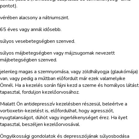
pontot).
vérében alacsony a nátriumszint.
65 éves vagy annál idősebb.
súlyos vesebetegségben szenved.
súlyos májbetegségben vagy májzsugornak nevezett
májbetegségben szenved.
jelenleg magas a szemnyomása, vagy zöldhályogja (glaukómája)
van, vagy pedig a múltban előfordult már ezek valamelyike
Önnél. Ha a kezelés során fájni kezd a szeme és homályos látást
tapasztal, forduljon kezelőorvosához.
Mialatt Ön antidepresszív kezelésben részesül, beleértve a
vortioxetin-kezelést is, előfordulhat, hogy agressziót,
nyugtalanságot, dühöt vagy ingerlékenységet érez. Ha ilyet
tapasztal, beszéljen kezelőorvosával.
Öngyilkossági gondolatok és depressziójának súlyosbodása