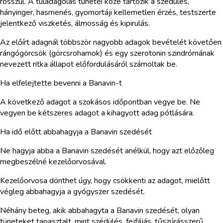
rosszul. A túladagolás tünetei közé tartozik a szédülés,
hányinger, hasmenés, gyomortáji kellemetlen érzés, testszerte
jelentkező viszketés, álmosság és kipirulás.
Az előírt adagnál többször nagyobb adagok bevételét követően
rángógörcsök (görcsrohamok) és egy szerotonin szindrómának
nevezett ritka állapot előfordulásáról számoltak be.
Ha elfelejtette bevenni a Banavin-t
A következő adagot a szokásos időpontban vegye be. Ne
vegyen be kétszeres adagot a kihagyott adag pótlására.
Ha idő előtt abbahagyja a Banavin szedését
Ne hagyja abba a Banavin szedését anélkül, hogy azt előzőleg
megbeszélné kezelőorvosával.
Kezelőorvosa dönthet úgy, hogy csökkenti az adagot, mielőtt
végleg abbahagyja a gyógyszer szedését.
Néhány beteg, akik abbahagyta a Banavin szedését, olyan
tüneteket tapasztalt, mint szédülés, fejfájás, tűszúrásszerű