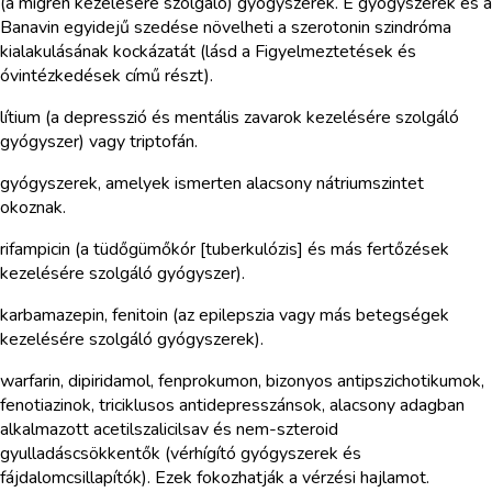
(a migrén kezelésére szolgáló) gyógyszerek. E gyógyszerek és a
Banavin egyidejű szedése növelheti a szerotonin szindróma
kialakulásának kockázatát (lásd a Figyelmeztetések és
óvintézkedések című részt).
lítium (a depresszió és mentális zavarok kezelésére szolgáló
gyógyszer) vagy triptofán.
gyógyszerek, amelyek ismerten alacsony nátriumszintet
okoznak.
rifampicin (a tüdőgümőkór [tuberkulózis] és más fertőzések
kezelésére szolgáló gyógyszer).
karbamazepin, fenitoin (az epilepszia vagy más betegségek
kezelésére szolgáló gyógyszerek).
warfarin, dipiridamol, fenprokumon, bizonyos antipszichotikumok,
fenotiazinok, triciklusos antidepresszánsok, alacsony adagban
alkalmazott acetilszalicilsav és nem-szteroid
gyulladáscsökkentők (vérhígító gyógyszerek és
fájdalomcsillapítók). Ezek fokozhatják a vérzési hajlamot.