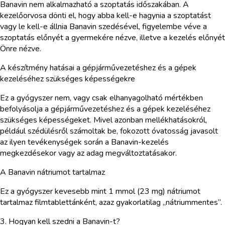
Banavin nem alkalmazható a szoptatás időszakában. A
kezelőorvosa dönti el, hogy abba kell-e hagynia a szoptatást
vagy le kell-e állnia Banavin szedésével, figyelembe véve a
szoptatás előnyét a gyermekére nézve, illetve a kezelés előnyét
Önre nézve.
A készítmény hatásai a gépjárművezetéshez és a gépek
kezeléséhez szükséges képességekre
Ez a gyógyszer nem, vagy csak elhanyagolható mértékben
befolyásolja a gépjárművezetéshez és a gépek kezeléséhez
szükséges képességeket. Mivel azonban mellékhatásokról,
például szédülésről számoltak be, fokozott óvatosság javasolt
az ilyen tevékenységek során a Banavin-kezelés
megkezdésekor vagy az adag megváltoztatásakor.
A Banavin nátriumot tartalmaz
Ez a gyógyszer kevesebb mint 1 mmol (23 mg) nátriumot
tartalmaz filmtablettánként, azaz gyakorlatilag „nátriummentes”.
3. Hogyan kell szedni a Banavin-t?