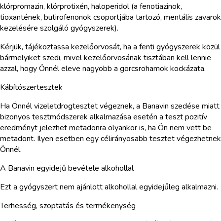
klórpromazin, klórprotixén, haloperidol (a fenotiazinok,
tioxantének, butirofenonok csoportjába tartozó, mentális zavarok
kezelésére szolgáló gyógyszerek).
Kérjük, tájékoztassa kezelőorvosát, ha a fenti gyógyszerek közül
bármelyiket szedi, mivel kezelőorvosának tisztában kell lennie
azzal, hogy Önnél eleve nagyobb a görcsrohamok kockázata.
Kábítószertesztek
Ha Önnél vizeletdrogtesztet végeznek, a Banavin szedése miatt
bizonyos tesztmódszerek alkalmazása esetén a teszt pozitív
eredményt jelezhet metadonra olyankor is, ha Ön nem vett be
metadont. Ilyen esetben egy célirányosabb tesztet végezhetnek
Önnél.
A Banavin egyidejű bevétele alkohollal
Ezt a gyógyszert nem ajánlott alkohollal egyidejűleg alkalmazni.
Terhesség, szoptatás és termékenység