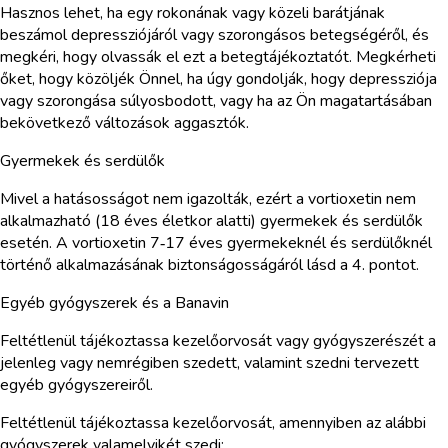
Hasznos lehet, ha egy rokonának vagy közeli barátjának
beszámol depressziójáról vagy szorongásos betegségéről, és
megkéri, hogy olvassák el ezt a betegtájékoztatót. Megkérheti
őket, hogy közöljék Önnel, ha úgy gondolják, hogy depressziója
vagy szorongása súlyosbodott, vagy ha az Ön magatartásában
bekövetkező változások aggasztók.
Gyermekek és serdülők
Mivel a hatásosságot nem igazolták, ezért a vortioxetin nem
alkalmazható (18 éves életkor alatti) gyermekek és serdülők
esetén. A vortioxetin 7‑17 éves gyermekeknél és serdülőknél
történő alkalmazásának biztonságosságáról lásd a 4. pontot.
Egyéb gyógyszerek és a Banavin
Feltétlenül tájékoztassa kezelőorvosát vagy gyógyszerészét a
jelenleg vagy nemrégiben szedett, valamint szedni tervezett
egyéb gyógyszereiről.
Feltétlenül tájékoztassa kezelőorvosát, amennyiben az alábbi
gyógyszerek valamelyikét szedi: