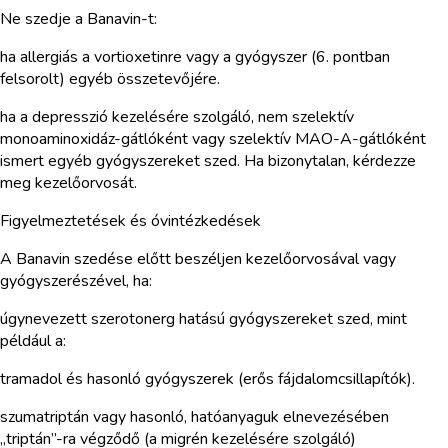
Ne szedje a Banavin-t:
ha allergiás a vortioxetinre vagy a gyógyszer (6. pontban
felsorolt) egyéb összetevőjére.
ha a depresszió kezelésére szolgáló, nem szelektív
monoaminoxidáz-gátlóként vagy szelektív MAO-A-gátlóként
ismert egyéb gyógyszereket szed. Ha bizonytalan, kérdezze
meg kezelőorvosát.
Figyelmeztetések és óvintézkedések
A Banavin szedése előtt beszéljen kezelőorvosával vagy
gyógyszerészével, ha:
úgynevezett szerotonerg hatású gyógyszereket szed, mint
például a:
tramadol és hasonló gyógyszerek (erős fájdalomcsillapítók).
szumatriptán vagy hasonló, hatóanyaguk elnevezésében
„triptán”-ra végződő (a migrén kezelésére szolgáló)