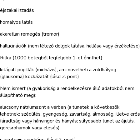
éjszakai izzadás
homályos látás
akaratlan remegés (tremor)
hallucinációk (nem létező dolgok látása, hallása vagy érzékelése)
Ritka (1000 betegből legfeljebb 1-et érinthet):
kitágult pupillák (midriázis), ami növelheti a zöldhályog
(glaukóma) kockázatát (lásd 2. pont)
Nem ismert (a gyakoriság a rendelkezésre álló adatokból nem
állapítható meg):
alacsony nátriumszint a vérben (a tünetek a következők
lehetnek: szédülés, gyengeség, zavartság, álmosság, illetve erős
fáradtság vagy hányinger és hányás; súlyosabb tünet az ájulás,
görcsrohamok vagy elesés)
szerotonin szindróma (lásd 2. pont)