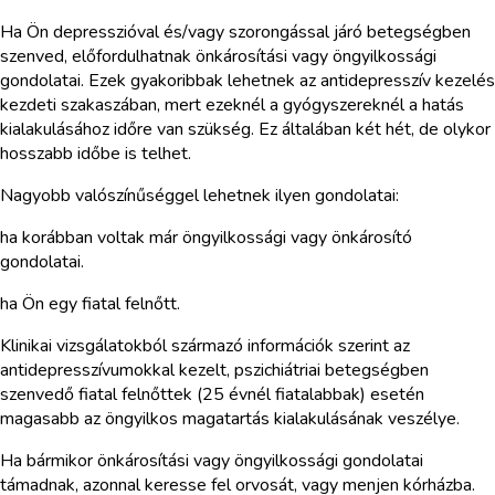
Ha Ön depresszióval és/vagy szorongással járó betegségben
szenved, előfordulhatnak önkárosítási vagy öngyilkossági
gondolatai. Ezek gyakoribbak lehetnek az antidepresszív kezelés
kezdeti szakaszában, mert ezeknél a gyógyszereknél a hatás
kialakulásához időre van szükség. Ez általában két hét, de olykor
hosszabb időbe is telhet.
Nagyobb valószínűséggel lehetnek ilyen gondolatai:
ha korábban voltak már öngyilkossági vagy önkárosító
gondolatai.
ha Ön egy fiatal felnőtt.
Klinikai vizsgálatokból származó információk szerint az
antidepresszívumokkal kezelt, pszichiátriai betegségben
szenvedő fiatal felnőttek (25 évnél fiatalabbak) esetén
magasabb az öngyilkos magatartás kialakulásának veszélye.
Ha bármikor önkárosítási vagy öngyilkossági gondolatai
támadnak, azonnal keresse fel orvosát, vagy menjen kórházba.