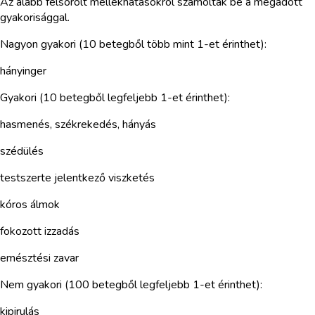
Az alább felsorolt mellékhatásokról számoltak be a megadott
gyakorisággal.
Nagyon gyakori (10 betegből több mint 1-et érinthet):
hányinger
Gyakori (10 betegből legfeljebb 1-et érinthet):
hasmenés, székrekedés, hányás
szédülés
testszerte jelentkező viszketés
kóros álmok
fokozott izzadás
emésztési zavar
Nem gyakori (100 betegből legfeljebb 1-et érinthet):
kipirulás