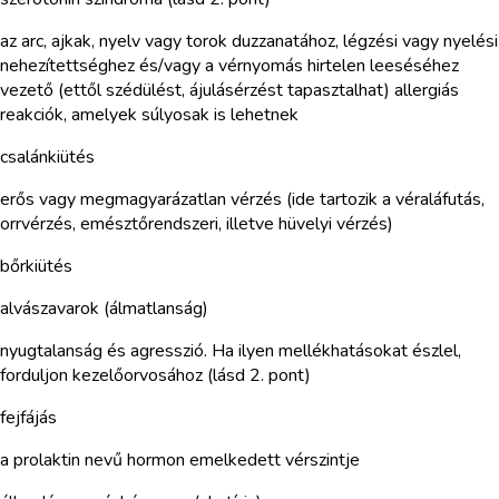
az arc, ajkak, nyelv vagy torok duzzanatához, légzési vagy nyelési
nehezítettséghez és/vagy a vérnyomás hirtelen leeséséhez
vezető (ettől szédülést, ájulásérzést tapasztalhat) allergiás
reakciók, amelyek súlyosak is lehetnek
csalánkiütés
erős vagy megmagyarázatlan vérzés (ide tartozik a véraláfutás,
orrvérzés, emésztőrendszeri, illetve hüvelyi vérzés)
bőrkiütés
alvászavarok (álmatlanság)
nyugtalanság és agresszió. Ha ilyen mellékhatásokat észlel,
forduljon kezelőorvosához (lásd 2. pont)
fejfájás
a prolaktin nevű hormon emelkedett vérszintje