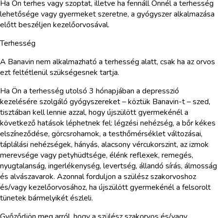
Ha Ön terhes vagy szoptat, illetve ha fennáll Önnél a terhesség
lehetősége vagy gyermeket szeretne, a gyógyszer alkalmazása
előtt beszéljen kezelőorvosával.
Terhesség
A Banavin nem alkalmazható a terhesség alatt, csak ha az orvos
ezt feltétlenül szükségesnek tartja.
Ha Ön a terhesség utolsó 3 hónapjában a depresszió
kezelésére szolgáló gyógyszereket – köztük Banavin-t – szed,
tisztában kell lennie azzal, hogy újszülött gyermekénél a
következő hatások léphetnek fel: légzési nehézség, a bőr kékes
elszíneződése, görcsrohamok, a testhőmérséklet változásai,
táplálási nehézségek, hányás, alacsony vércukorszint, az izmok
merevsége vagy petyhüdtsége, élénk reflexek, remegés,
nyugtalanság, ingerlékenység, levertség, állandó sírás, álmosság
és alvászavarok. Azonnal forduljon a szülész szakorvoshoz
és/vagy kezelőorvosához, ha újszülött gyermekénél a felsorolt
tünetek bármelyikét észleli.
Győződjön meg arról, hogy a szülész szakorvos és/vagy