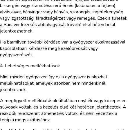
bizsergés vagy áramütésszerű érzés (különösen a fejben),
alvászavar, hányinger vagy hányás, szorongás, ingerlékenység
vagy izgatottság, fáradtságérzet vagy remegés. Ezek a tünetek
a Banavin-kezelés abbahagyását követő első héten belül
jelentkezhetnek.
Ha bármilyen további kérdése van a gyógyszer alkalmazásával
kapcsolatban, kérdezze meg kezelőorvosát vagy
gyógyszerészét.
4. Lehetséges mellékhatások
Mint minden gyógyszer, így ez a gyógyszer is okozhat
mellékhatásokat, amelyek azonban nem mindenkinél
jelentkeznek.
A megfigyelt mellékhatások általában enyhék vagy közepesen
súlyosak voltak, és a kezelés első két hetében jelentkeztek. A
reakciók rendszerint átmenetiek voltak, és nem vezettek a
terápia megszakításához.