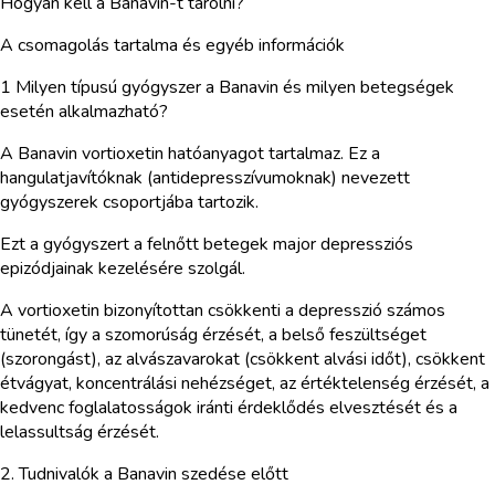
Hogyan kell a Banavin-t tárolni?
A csomagolás tartalma és egyéb információk
1 Milyen típusú gyógyszer a Banavin és milyen betegségek
esetén alkalmazható?
A Banavin vortioxetin hatóanyagot tartalmaz. Ez a
hangulatjavítóknak (antidepresszívumoknak) nevezett
gyógyszerek csoportjába tartozik.
Ezt a gyógyszert a felnőtt betegek major depressziós
epizódjainak kezelésére szolgál.
A vortioxetin bizonyítottan csökkenti a depresszió számos
tünetét, így a szomorúság érzését, a belső feszültséget
(szorongást), az alvászavarokat (csökkent alvási időt), csökkent
étvágyat, koncentrálási nehézséget, az értéktelenség érzését, a
kedvenc foglalatosságok iránti érdeklődés elvesztését és a
lelassultság érzését.
2. Tudnivalók a Banavin szedése előtt