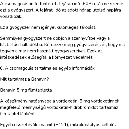
A csomagoláson feltüntetett lejárati idő (EXP) után ne szedje
ezt a gyógyszert. A lejárati idő az adott hónap utolsó napjára
vonatkozik.
Ez a gyógyszer nem igényel különleges tárolást.
Semmilyen gyógyszert ne dobjon a szennyvízbe vagy a
háztartási hulladékba. Kérdezze meg gyógyszerészét, hogy mit
tegyen a már nem használt gyógyszereivel. Ezek az
intézkedések elősegítik a környezet védelmét.
6. A csomagolás tartalma és egyéb információk
Mit tartalmaz a Banavin?
Banavin 5 mg filmtabletta
A készítmény hatóanyaga a vortioxetin. 5 mg vortioxetinnek
megfelelő mennyiségű vortioxetin-hidrobromidot tartalmaz
filmtablettánként.
Egyéb összetevők: mannit (E421), mikrokristályos cellulóz,