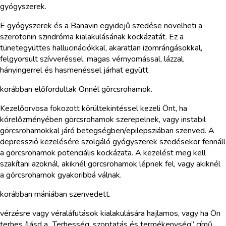
gyógyszerek.
E gyógyszerek és a Banavin egyidejű szedése növelheti a
szerotonin szindróma kialakulásának kockázatát. Ez a
tünetegyüttes hallucinációkkal, akaratlan izomrángásokkal,
felgyorsult szívveréssel, magas vérnyomással, lázzal,
hányingerrel és hasmenéssel járhat együtt.
korábban előfordultak Önnél görcsrohamok.
Kezelőorvosa fokozott körültekintéssel kezeli Önt, ha
kórelőzményében görcsrohamok szerepelnek, vagy instabil
görcsrohamokkal járó betegségben/epilepsziában szenved. A
depresszió kezelésére szolgáló gyógyszerek szedésekor fennáll
a görcsrohamok potenciális kockázata. A kezelést meg kell
szakítani azoknál, akiknél görcsrohamok lépnek fel, vagy akiknél
a görcsrohamok gyakoribbá válnak.
korábban mániában szenvedett.
vérzésre vagy véraláfutások kialakulására hajlamos, vagy ha Ön
terhes (lásd a „Terhesség, szoptatás és termékenység” című