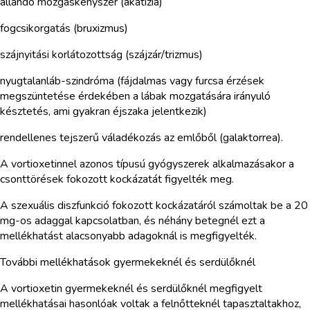
állandó mozgáskényszer (akatízia)
fogcsikorgatás (bruxizmus)
szájnyitási korlátozottság (szájzár/trizmus)
nyugtalanláb-szindróma (fájdalmas vagy furcsa érzések
megszüntetése érdekében a lábak mozgatására irányuló
késztetés, ami gyakran éjszaka jelentkezik)
rendellenes tejszerű váladékozás az emlőből (galaktorrea).
A vortioxetinnel azonos típusú gyógyszerek alkalmazásakor a
csonttörések fokozott kockázatát figyelték meg.
A szexuális diszfunkció fokozott kockázatáról számoltak be a 20
mg-os adaggal kapcsolatban, és néhány betegnél ezt a
mellékhatást alacsonyabb adagoknál is megfigyelték.
További mellékhatások gyermekeknél és serdülőknél
A vortioxetin gyermekeknél és serdülőknél megfigyelt
mellékhatásai hasonlóak voltak a felnőtteknél tapasztaltakhoz,