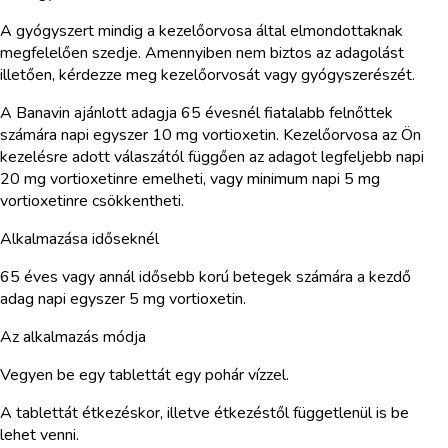
A gyógyszert mindig a kezelőorvosa által elmondottaknak
megfelelően szedje. Amennyiben nem biztos az adagolást
illetően, kérdezze meg kezelőorvosát vagy gyógyszerészét.
A Banavin ajánlott adagja 65 évesnél fiatalabb felnőttek
számára napi egyszer 10 mg vortioxetin. Kezelőorvosa az Ön
kezelésre adott válaszától függően az adagot legfeljebb napi
20 mg vortioxetinre emelheti, vagy minimum napi 5 mg
vortioxetinre csökkentheti.
Alkalmazása időseknél
65 éves vagy annál idősebb korú betegek számára a kezdő
adag napi egyszer 5 mg vortioxetin.
Az alkalmazás módja
Vegyen be egy tablettát egy pohár vízzel.
A tablettát étkezéskor, illetve étkezéstől függetlenül is be
lehet venni.