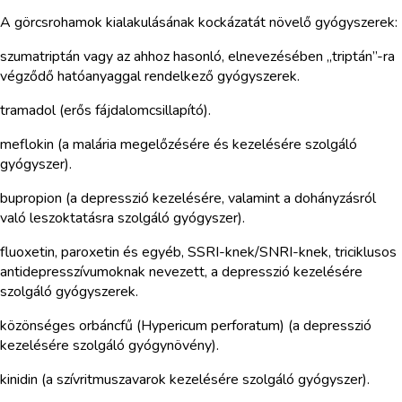
A görcsrohamok kialakulásának kockázatát növelő gyógyszerek:
szumatriptán vagy az ahhoz hasonló, elnevezésében „triptán”-ra
végződő hatóanyaggal rendelkező gyógyszerek.
tramadol (erős fájdalomcsillapító).
meflokin (a malária megelőzésére és kezelésére szolgáló
gyógyszer).
bupropion (a depresszió kezelésére, valamint a dohányzásról
való leszoktatásra szolgáló gyógyszer).
fluoxetin, paroxetin és egyéb, SSRI-knek/SNRI-knek, triciklusos
antidepresszívumoknak nevezett, a depresszió kezelésére
szolgáló gyógyszerek.
közönséges orbáncfű (Hypericum perforatum) (a depresszió
kezelésére szolgáló gyógynövény).
kinidin (a szívritmuszavarok kezelésére szolgáló gyógyszer).