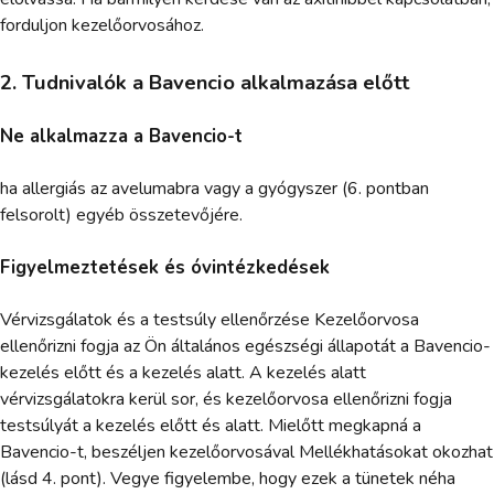
forduljon kezelőorvosához.
2. Tudnivalók a Bavencio alkalmazása előtt
Ne alkalmazza a Bavencio-t
ha allergiás az avelumabra vagy a gyógyszer (6. pontban
felsorolt) egyéb összetevőjére.
Figyelmeztetések és óvintézkedések
Vérvizsgálatok és a testsúly ellenőrzése Kezelőorvosa
ellenőrizni fogja az Ön általános egészségi állapotát a Bavencio-
kezelés előtt és a kezelés alatt. A kezelés alatt
vérvizsgálatokra kerül sor, és kezelőorvosa ellenőrizni fogja
testsúlyát a kezelés előtt és alatt. Mielőtt megkapná a
Bavencio-t, beszéljen kezelőorvosával Mellékhatásokat okozhat
(lásd 4. pont). Vegye figyelembe, hogy ezek a tünetek néha