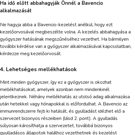
Ha idő előtt abbahagyják Önnél a Bavencio
alkalmazását
Ne hagyja abba a Bavencio-kezelést anélkül, hogy ezt
kezelőorvosával megbeszélte volna. A kezelés abbahagyása a
gyógyszer hatásának megszűnéséhez vezethet. Ha bármilyen
további kérdése van a gyógyszer alkalmazásával kapcsolatban,
kérdezze meg kezelőorvosát.
4. Lehetséges mellékhatások
Mint minden gyógyszer, így ez a gyógyszer is okozhat
mellékhatásokat, amelyek azonban nem mindenkinél
jelentkeznek. Néhány mellékhatás az utolsó adag alkalmazása
után hetekkel vagy hónapokkal is előfordulhat. A Bavencio az
immunrendszerre fejti ki hatását, és gyulladást idézhet elő a
szervezet bizonyos részeiben (lásd 2. pont). A gyulladás
súlyosan károsíthatja a szervezetet, továbbá bizonyos
gyulladásos állapotok halálhoz vezethetnek és kezelést