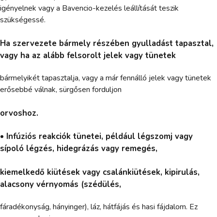
igényelnek vagy a Bavencio-kezelés leállítását teszik
szükségessé.
Ha szervezete bármely részében gyulladást tapasztal,
vagy ha az alább felsorolt jelek vagy tünetek
bármelyikét tapasztalja, vagy a már fennálló jelek vagy tünetek
erősebbé válnak, sürgősen forduljon
orvoshoz.
• Infúziós reakciók tünetei, például légszomj vagy
sípoló légzés, hidegrázás vagy remegés,
kiemelkedő kiütések vagy csalánkiütések, kipirulás,
alacsony vérnyomás (szédülés,
fáradékonyság, hányinger), láz, hátfájás és hasi fájdalom. Ez