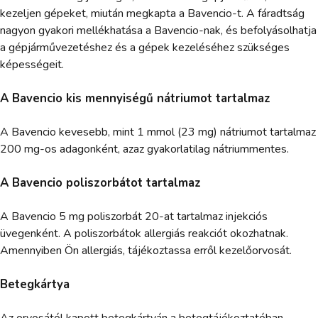
kezeljen gépeket, miután megkapta a Bavencio-t. A fáradtság
nagyon gyakori mellékhatása a Bavencio-nak, és befolyásolhatja
a gépjárművezetéshez és a gépek kezeléséhez szükséges
képességeit.
A Bavencio kis mennyiségű nátriumot tartalmaz
A Bavencio kevesebb, mint 1 mmol (23 mg) nátriumot tartalmaz
200 mg-os adagonként, azaz gyakorlatilag nátriummentes.
A Bavencio poliszorbátot tartalmaz
A Bavencio 5 mg poliszorbát 20-at tartalmaz injekciós
üvegenként. A poliszorbátok allergiás reakciót okozhatnak.
Amennyiben Ön allergiás, tájékoztassa erről kezelőorvosát.
Betegkártya
Az orvosától kapott betegkártyán a betegtájékoztatóban