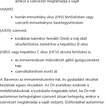
amikor a szervezet megtámadja a saját
sejtjeit);
humán immunhiány vírus (HIV) fertőzésben vagy
szerzett immunhiányos tünetegyüttesben
(AIDS) szenved;
korábban bármikor fennállt Önnél a máj idült
vírusfertőzése, beleértve a hepatitisz B vírus
(HBV) vagy hepatitisz C vírus (HCV) okozta fertőzést is;
az immunrendszer működését gátló gyógyszereket
kap;
szervátültetésen esett át.
A Bavencio az immunrendszerére hat, és gyulladást okozhat
testének egyes részeiben. Az Ön esetében ezeknek a
mellékhatásoknak a kockázata magasabb lehet, ha Ön már
autoimmun betegségben szenved (olyan betegség, amikor a
szervezet megtámadja a saját sejtjeit). Előfordulhat autoimmun