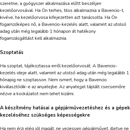
szeretne, a gyógyszer alkalmazása előtt beszéljen
kezelőorvosával. Ha Ön terhes, tilos alkalmaznia a Bavencio-t,
kivéve, ha kezelőorvosa kifejezetten azt tanácsolta. Ha Ön
fogamzóképes nő, a Bavencio-kezelés alatt, valamint az utolsó
adag után még legalább 1 hónapon át hatékony
fogamzásgátlást kell alkalmaznia.
Szoptatás
Ha szoptat, tájékoztassa erről kezelőorvosát. A Bavencio-
kezelés ideje alatt, valamint az utolsó adag után még legalább 1
hónapig ne szoptasson. Nem ismert, hogy a Bavencio
kiválasztódik-e az anyatejbe. Az anyatejjel táplált csecsemőre
nézve a kockázatot nem lehet kizárni.
A készítmény hatásai a gépjárművezetéshez és a gépek
kezeléséhez szükséges képességekre
Ha nem érzi elég jól magát, ne vezessen gépjárművet, illetve ne