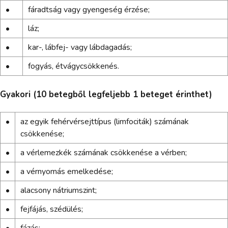
•
fáradtság vagy gyengeség érzése;
•
láz;
•
kar-, lábfej- vagy lábdagadás;
•
fogyás, étvágycsökkenés.
Gyakori (10 betegből legfeljebb 1 beteget érinthet)
•
az egyik fehérvérsejttípus (limfociták) számának
csökkenése;
•
a vérlemezkék számának csökkenése a vérben;
•
a vérnyomás emelkedése;
•
alacsony nátriumszint;
•
fejfájás, szédülés;