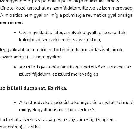
izomgyengeség, és például a polimialgia reumatika, amely
tünetei közé tartozhat az izomfájdalom, illetve az izommerevség.
A miozitisz nem gyakori, míg a polimialgia reumatika gyakorisága
nem ismert.
Olyan gyulladás jelei, amelyek a gyulladásos sejtek
különböző szervekben és szövetekben,
leggyakrabban a tüdőben történő felhalmozódásával járnak
(szarkoidózis). Ez nem gyakori.
Az ízületi gyulladás (artritisz) tünetei közé tartozhat az
ízületi fájdalom, az ízületi merevség és
az ízületi duzzanat. Ez ritka.
A testnedveket, például a könnyet és a nyálat, termelő
mirigyek gyulladásának tünetei közé
tartozhat a szemszárazság és a szájszárazság (Sjögren-
szindróma). Ez ritka.