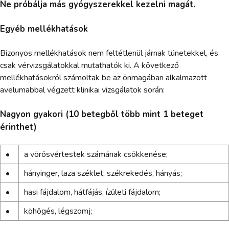
Ne próbálja más gyógyszerekkel kezelni magát.
Egyéb mellékhatások
Bizonyos mellékhatások nem feltétlenül járnak tünetekkel, és
csak vérvizsgálatokkal mutathatók ki. A következő
mellékhatásokról számoltak be az önmagában alkalmazott
avelumabbal végzett klinikai vizsgálatok során:
Nagyon gyakori (10 betegből több mint 1 beteget
érinthet)
•
a vörösvértestek számának csökkenése;
•
hányinger, laza széklet, székrekedés, hányás;
•
hasi fájdalom, hátfájás, ízületi fájdalom;
•
köhögés, légszomj;