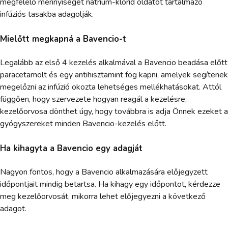
megfelelő mennyiségét nátrium-klorid oldatot tartalmazó
infúziós tasakba adagolják.
Mielőtt megkapná a Bavencio-t
Legalább az első 4 kezelés alkalmával a Bavencio beadása előtt
paracetamolt és egy antihisztamint fog kapni, amelyek segítenek
megelőzni az infúzió okozta lehetséges mellékhatásokat. Attól
függően, hogy szervezete hogyan reagál a kezelésre,
kezelőorvosa dönthet úgy, hogy továbbra is adja Önnek ezeket a
gyógyszereket minden Bavencio-kezelés előtt.
Ha kihagyta a Bavencio egy adagját
Nagyon fontos, hogy a Bavencio alkalmazására előjegyzett
időpontjait mindig betartsa. Ha kihagy egy időpontot, kérdezze
meg kezelőorvosát, mikorra lehet előjegyezni a következő
adagot.