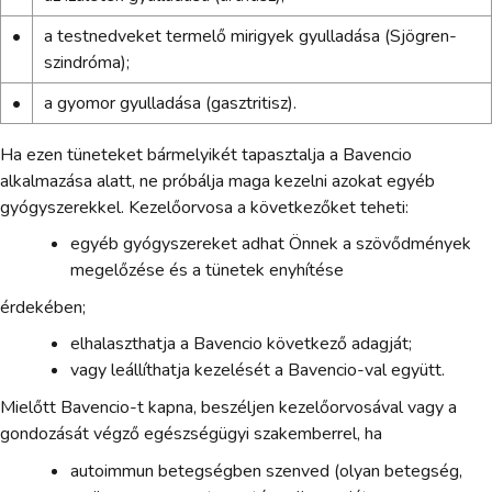
•
a testnedveket termelő mirigyek gyulladása (Sjögren-
szindróma);
•
a gyomor gyulladása (gasztritisz).
Ha ezen tüneteket bármelyikét tapasztalja a Bavencio
alkalmazása alatt, ne próbálja maga kezelni azokat egyéb
gyógyszerekkel. Kezelőorvosa a következőket teheti:
egyéb gyógyszereket adhat Önnek a szövődmények
megelőzése és a tünetek enyhítése
érdekében;
elhalaszthatja a Bavencio következő adagját;
vagy leállíthatja kezelését a Bavencio-val együtt.
Mielőtt Bavencio-t kapna, beszéljen kezelőorvosával vagy a
gondozását végző egészségügyi szakemberrel, ha
autoimmun betegségben szenved (olyan betegség,