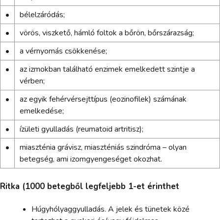
•
bélelzáródás;
•
vörös, viszkető, hámló foltok a bőrön, bőrszárazság;
•
a vérnyomás csökkenése;
•
az izmokban található enzimek emelkedett szintje a
vérben;
•
az egyik fehérvérsejttípus (eozinofilek) számának
emelkedése;
•
ízületi gyulladás (reumatoid artritisz);
•
miaszténia grávisz, miaszténiás szindróma – olyan
betegség, ami izomgyengeséget okozhat.
Ritka (1000 betegből legfeljebb 1-et érinthet
Húgyhólyaggyulladás. A jelek és tünetek közé