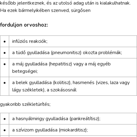
később jelentkeznek, és az utolsó adag után is kialakulhatnak.
Ha ezek bármelyikében szenved, sürgősen
forduljon orvoshoz:
•
infúziós reakciók;
•
a tüdő gyulladása (pneumonitisz) okozta problémák;
•
a máj gyulladása (hepatitisz) vagy a máj egyéb
betegségei;
•
a belek gyulladása (kolitisz), hasmenés (vizes, laza vagy
lágy székletek), a szokásosnál
gyakoribb székletürítés;
•
a hasnyálmirigy gyulladása (pankreátítisz);
•
a szívizom gyulladása (miokarditisz);