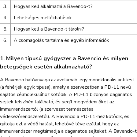
3.
Hogyan kell alkalmazni a Bavencio-t?
4.
Lehetséges mellékhatások
5.
Hogyan kell a Bavencio-t tárolni?
6.
A csomagolás tartalma és egyéb információk
1. Milyen típusú gyógyszer a Bavencio és milyen
betegségek esetén alkalmazható?
A Bavencio hatóanyaga az avelumab, egy monoklonális antitest
(a fehérjék egyik típusa), amely a szervezetben a PD-L1 nevű
sajátos célmolekulához kötődik. A PD-L1 bizonyos daganatos
sejtek felszínén található, és segít megvédeni őket az
immunrendszertől (a szervezet természetes
védekezőrendszerétől). A Bavencio a PD-L1-hez kötődik, és
gátolja ezt a védő hatást, lehetővé téve ezáltal, hogy az
immunrendszer megtámadja a daganatos sejteket. A Bavencio-t