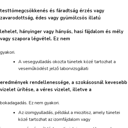
testtömegcsökkenés és fáradtság érzés vagy
zavarodottság, édes vagy gyümölcsös illatú
lehelet, hányinger vagy hányás, hasi fájdalom és mély
vagy szapora légvétel. Ez nem
gyakori.
A vesegyulladás okozta tünetek közé tartozhat a
veseműködést jelző laborvizsgálati
eredmények rendellenessége, a szokásosnál kevesebb
vizelet ürítése, a véres vizelet, illetve a
bokadagadás. Ez nem gyakori.
Az izomgyulladás, például a miozitisz, amely tünetei
közé tartozhat az izomfájdalom vagy