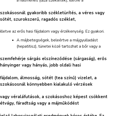
a hasmenés (laza székletek), illetve a
szokásosnál gyakoribb székletürítés, a véres vagy
sötét, szurokszerű, ragadós széklet,
illetve az erős hasi fájdalom vagy érzékenység. Ez gyakori.
A májbetegségek, beleértve a májgyulladást
(hepatitisz), tünetei közé tartozhat a bőr vagy a
szemfehérje sárgás elszíneződése (sárgaság), erős
hányinger vagy hányás, jobb oldali hasi
fájdalom, álmosság, sötét (tea színű) vizelet, a
szokásosnál könnyebben kialakuló vérzések
vagy véraláfutások, a szokásoshoz képest csökkent
étvágy, fáradtság vagy a májműködést
jelző laborvizsgálati eredmények kóros értéke. Ez