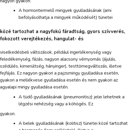
nagyon gyakori.
A hormontermelő mirigyek gyulladásának (ami
befolyásolhatja a mirigyek működését) tünetei
közé tartozhat a nagyfokú fáradtság, gyors szívverés,
fokozott verejtékezés, hangulat- és
viselkedésbeli változások, például ingerlékenység vagy
feledékenység, fázás, nagyon alacsony vérnyomás (ájulás,
szédülés, kimerültség, hányinger), testtömegváltozás, illetve
fejfájás. Ez nagyon gyakori a pajzsmirigy gyulladása esetén,
gyakori a mellékvese gyulladása esetén és nem gyakori az
agyalapi mirigy gyulladása esetén.
A tüdő gyulladásának (pneumonitisz) jelei lehetnek a
légzési nehézség vagy a köhögés. Ez
gyakori.
A belek gyulladásának (kolitisz) tünetei közé tartozhat