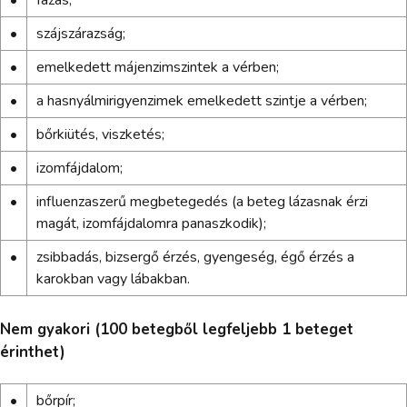
•
fázás;
•
szájszárazság;
•
emelkedett májenzimszintek a vérben;
•
a hasnyálmirigyenzimek emelkedett szintje a vérben;
•
bőrkiütés, viszketés;
•
izomfájdalom;
•
influenzaszerű megbetegedés (a beteg lázasnak érzi
magát, izomfájdalomra panaszkodik);
•
zsibbadás, bizsergő érzés, gyengeség, égő érzés a
karokban vagy lábakban.
Nem gyakori (100 betegből legfeljebb 1 beteget
érinthet)
•
bőrpír;