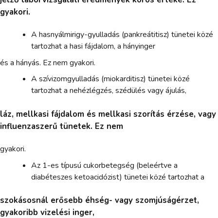
gyakori.
A hasnyálmirigy-gyulladás (pankreátitisz) tünetei közé
tartozhat a hasi fájdalom, a hányinger
és a hányás. Ez nem gyakori.
A szívizomgyulladás (miokarditisz) tünetei közé
tartozhat a nehézlégzés, szédülés vagy ájulás,
láz, mellkasi fájdalom és mellkasi szorítás érzése, vagy
influenzaszerű tünetek. Ez nem
gyakori.
Az 1-es típusú cukorbetegség (beleértve a
diabéteszes ketoacidózist) tünetei közé tartozhat a
szokásosnál erősebb éhség- vagy szomjúságérzet,
gyakoribb vizelési inger,