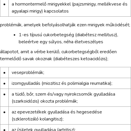
•
a hormontermelő mirigyekkel (pajzsmirigy, mellékvese és
agyalapi mirigy) kapcsolatos
problémák, amelyek befolyásolhatják ezen mirigyek működését;
1-es típusú cukorbetegség (diabétesz mellitusz),
beleértve egy súlyos, néha életveszélyes
állapotot, amit a vérbe kerülő, cukorbetegségből eredően
termelődő savak okoznak (diabéteszes ketoacidózis);
•
veseproblémák;
•
izomgyulladás (miozitisz és polimialgia reumatika);
•
a tüdő, bőr, szem és/vagy nyirokcsomók gyulladása
(szarkoidózis) okozta problémák;
•
az epevezetékek gyulladása és hegesedése
(szklerotizáló kolangitisz);
•
az ízületek gyulladása (artritisz);