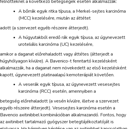
felnőtteknél a következő betegségek esetén alkalmazzák:
A bőrrák egyik ritka típusa, a Merkel-sejtes karcinóma
(MCC) kezelésére, miután az áttétet
adott (a szervezet egyéb részeire átterjedt).
A húgyutakból eredő rák egyik típusa, az úgynevezett
uroteliális karcinóma (UC) kezelésére,
amikor a daganat előrehaladott vagy áttétes (átterjedt a
húgyhólyagon kívülre). A Bavenico-t fenntartó kezelésként
alkalmazzák, ha a daganat nem növekedett az első kezelésként
kapott, úgynevezett platinaalapú kemoterápiát követően.
A veserák egyik típusa, az úgynevezett vesesejtes
karcinóma (RCC) esetén, amennyiben a
betegség előrehaladott (a vesén kívülre, illetve a szervezet
egyéb részeire átterjedt). Vesesejtes karcinóma esetén a
Bavencio axitinibbel kombinációban alkalmazandó. Fontos, hogy
az axitinibet tartalmazó gyógyszer betegtájékoztatóját is
elolvassa. Ha bármilyen kérdése van az axitinibbel kapcsolatban,