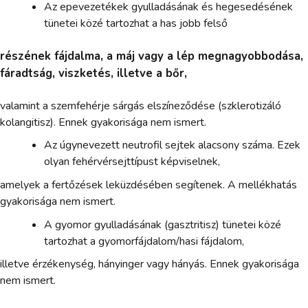
Az epevezetékek gyulladásának és hegesedésének
tünetei közé tartozhat a has jobb felső
részének fájdalma, a máj vagy a lép megnagyobbodása,
fáradtság, viszketés, illetve a bőr,
valamint a szemfehérje sárgás elszíneződése (szklerotizáló
kolangitisz). Ennek gyakorisága nem ismert.
Az úgynevezett neutrofil sejtek alacsony száma. Ezek
olyan fehérvérsejttípust képviselnek,
amelyek a fertőzések leküzdésében segítenek. A mellékhatás
gyakorisága nem ismert.
A gyomor gyulladásának (gasztritisz) tünetei közé
tartozhat a gyomorfájdalom/hasi fájdalom,
illetve érzékenység, hányinger vagy hányás. Ennek gyakorisága
nem ismert.