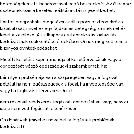
betegségek miatt ibandronsavat kapó betegeknél. Az állkapocs
oszteonekrózis a kezelés leállítása után is jelentkezhet.
Fontos megpróbálni megelőzni az állkapocs oszteonekrózis
kialakulását, mivel ez egy fájdalmas betegség, aminek nehéz
lehet a kezelése. Az állkapocs oszteonekrózis kialakulás
kockázatának csökkentése érdekében Önnek meg kell tennie
bizonyos óvintézkedéseket.
Mielőtt kezelést kapna, mondja el kezelőorvosának vagy a
gondozását végző egészségügyi szakembernek, ha:
bármilyen problémája van a szájüregében vagy a fogaival,
például ha nem egészségesek a fogai, ha ínybetegsége van,
vagy ha foghúzást terveznek Önnél
nem részesül rendszeres fogászati gondozásban, vagy hosszú
ideje nem volt fogászati ellenőrzésen
Ön dohányzik (mivel ez növelheti a fogászati problémák
kockázatát)