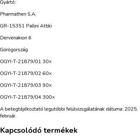
Gyártó:
Pharmathen S.A.
GR-15351 Pallini Attiki
Dervenakion 6
Görögország
OGYI-T-21879/01 30×
OGYI-T-21879/02 60×
OGYI-T-21879/03 90×
OGYI-T-21879/04 300×
A betegtájékoztató legutóbbi felülvizsgálatának dátuma: 2025.
február.
Kapcsolódó termékek