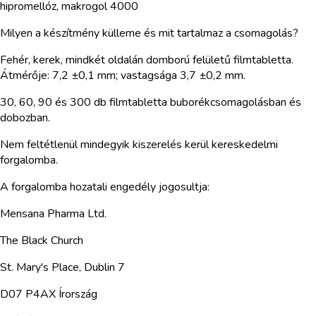
hipromellóz, makrogol 4000
Milyen a készítmény külleme és mit tartalmaz a csomagolás?
Fehér, kerek, mindkét oldalán domború felületű filmtabletta.
Átmérője: 7,2 ±0,1 mm; vastagsága 3,7 ±0,2 mm.
30, 60, 90 és 300 db filmtabletta buborékcsomagolásban és
dobozban.
Nem feltétlenül mindegyik kiszerelés kerül kereskedelmi
forgalomba.
A forgalomba hozatali engedély jogosultja:
Mensana Pharma Ltd.
The Black Church
St. Mary's Place, Dublin 7
D07 P4AX Írország