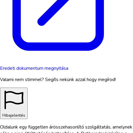
Eredeti dokumentum megnyitása
Valami nem stimmel? Segíts nekünk azzal hogy megírod!
Hibajelentés
Oldalunk egy független árösszehasonlító szolgáltatás, amelynek