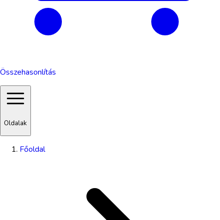
Összehasonlítás
Oldalak
Főoldal