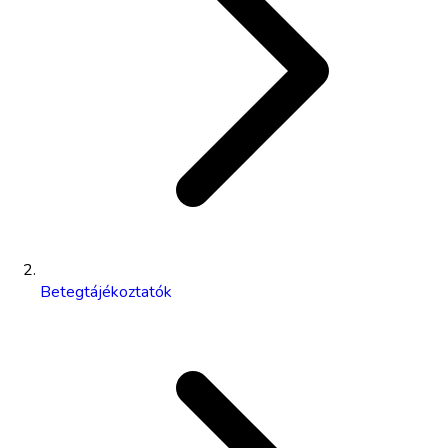
Betegtájékoztatók