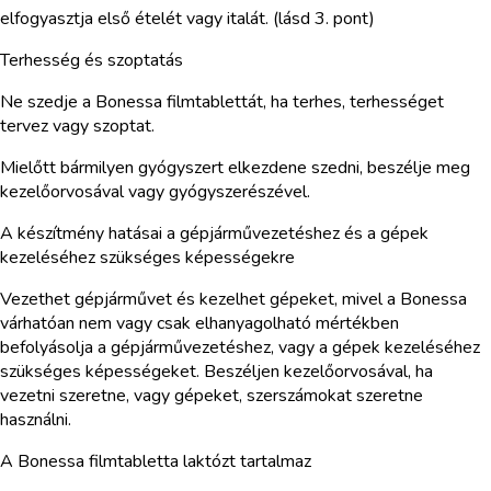
elfogyasztja első ételét vagy italát. (lásd 3. pont)
Terhesség és szoptatás
Ne szedje a Bonessa filmtablettát, ha terhes, terhességet
tervez vagy szoptat.
Mielőtt bármilyen gyógyszert elkezdene szedni, beszélje meg
kezelőorvosával vagy gyógyszerészével.
A készítmény hatásai a gépjárművezetéshez és a gépek
kezeléséhez szükséges képességekre
Vezethet gépjárművet és kezelhet gépeket, mivel a Bonessa
várhatóan nem vagy csak elhanyagolható mértékben
befolyásolja a gépjárművezetéshez, vagy a gépek kezeléséhez
szükséges képességeket. Beszéljen kezelőorvosával, ha
vezetni szeretne, vagy gépeket, szerszámokat szeretne
használni.
A Bonessa filmtabletta laktózt tartalmaz