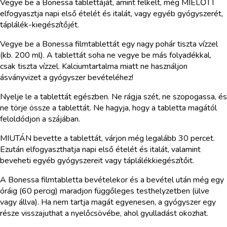
Vegye be a Bonessa tablettáját, amint felkelt, még MIELŐTT
elfogyasztja napi első ételét és italát, vagy egyéb gyógyszerét,
táplálék-kiegészítőjét.
Vegye be a Bonessa filmtablettát egy nagy pohár tiszta vízzel
(kb. 200 ml). A tablettát soha ne vegye be más folyadékkal,
csak tiszta vízzel. Kalciumtartalma miatt ne használjon
ásványvizet a gyógyszer bevételéhez!
Nyelje le a tablettát egészben. Ne rágja szét, ne szopogassa, és
ne törje össze a tablettát. Ne hagyja, hogy a tabletta magától
feloldódjon a szájában.
MIUTÁN bevette a tablettát, várjon még legalább 30 percet.
Ezután elfogyaszthatja napi első ételét és italát, valamint
beveheti egyéb gyógyszereit vagy táplálékkiegészítőit.
A Bonessa filmtabletta bevételekor és a bevétel után még egy
óráig (60 percig) maradjon függőleges testhelyzetben (ülve
vagy állva). Ha nem tartja magát egyenesen, a gyógyszer egy
része visszajuthat a nyelőcsövébe, ahol gyulladást okozhat.