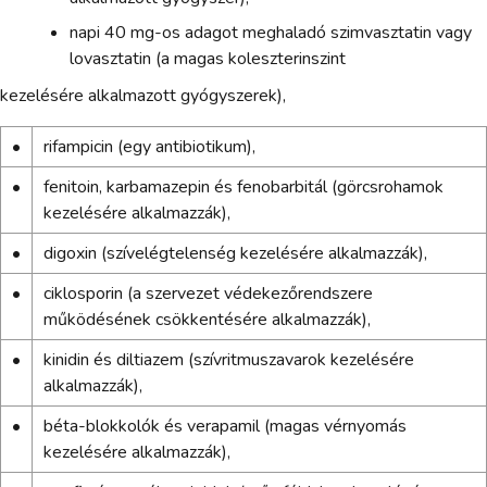
napi 40 mg-os adagot meghaladó szimvasztatin vagy
lovasztatin (a magas koleszterinszint
kezelésére alkalmazott gyógyszerek),
•
rifampicin (egy antibiotikum),
•
fenitoin, karbamazepin és fenobarbitál (görcsrohamok
kezelésére alkalmazzák),
•
digoxin (szívelégtelenség kezelésére alkalmazzák),
•
ciklosporin (a szervezet védekezőrendszere
működésének csökkentésére alkalmazzák),
•
kinidin és diltiazem (szívritmuszavarok kezelésére
alkalmazzák),
•
béta-blokkolók és verapamil (magas vérnyomás
kezelésére alkalmazzák),