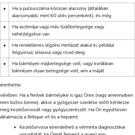
•
Ha a pulzusszáma kórosan alacsony (általában
alacsonyabb, mint 60 ütés percenként), és még
•
Ha asztmája vagy más tüdőbetegsége vagy
nehézlégzése van.
•
Ha rendellenes légzési mintázat alakul ki, például
felgyorsul, lelassul vagy rövid ideig
•
Ha bármilyen májbetegsége volt, vagy korábban
bármilyen olyan betegsége volt, ami a máját
érinthette.
vérében. Ha a fentiek bármelyike is igaz Önre (vagy amennyiben
nem biztos benne), akkor a gyógyszer szedése előtt kérdezze
meg kezelőorvosát vagy gyógyszerészét. Ha Ön együttesen
alkalmazza a Brilique-et és a heparint:
Kezelőorvosa elrendelheti a vérminta diagnosztikai
vizsgálatát, ha Önnél femerül a gyanú egy