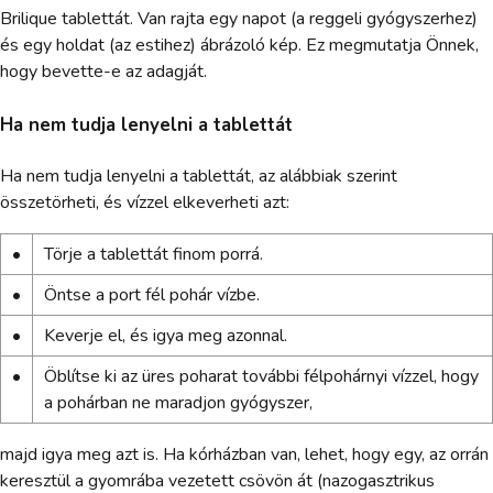
Brilique tablettát. Van rajta egy napot (a reggeli gyógyszerhez)
és egy holdat (az estihez) ábrázoló kép. Ez megmutatja Önnek,
hogy bevette-e az adagját.
Ha nem tudja lenyelni a tablettát
Ha nem tudja lenyelni a tablettát, az alábbiak szerint
összetörheti, és vízzel elkeverheti azt:
•
Törje a tablettát finom porrá.
•
Öntse a port fél pohár vízbe.
•
Keverje el, és igya meg azonnal.
•
Öblítse ki az üres poharat további félpohárnyi vízzel, hogy
a pohárban ne maradjon gyógyszer,
majd igya meg azt is. Ha kórházban van, lehet, hogy egy, az orrán
keresztül a gyomrába vezetett csövön át (nazogasztrikus