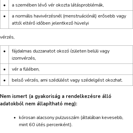
•
a szemében lévő vér okozta látásproblémák,
•
a normális havivérzésnél (menstruációnál) erősebb vagy
attól eltérő időben jelentkező hüvelyi
vérzés,
•
fájdalmas duzzanatot okozó ízületen belüli vagy
izomvérzés,
•
vér a fülében,
•
belső vérzés, ami szédülést vagy szédelgést okozhat.
Nem ismert (a gyakoriság a rendelkezésre álló
adatokból nem állapítható meg):
kórosan alacsony pulzusszám (általában kevesebb,
mint 60 ütés percenként).