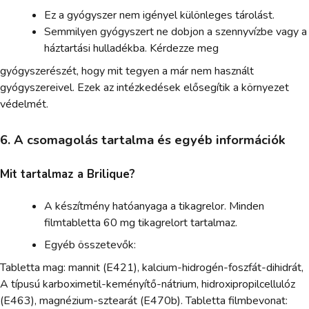
Ez a gyógyszer nem igényel különleges tárolást.
Semmilyen gyógyszert ne dobjon a szennyvízbe vagy a
háztartási hulladékba. Kérdezze meg
gyógyszerészét, hogy mit tegyen a már nem használt
gyógyszereivel. Ezek az intézkedések elősegítik a környezet
védelmét.
6. A csomagolás tartalma és egyéb információk
Mit tartalmaz a Brilique?
A készítmény hatóanyaga a tikagrelor. Minden
filmtabletta 60 mg tikagrelort tartalmaz.
Egyéb összetevők:
Tabletta mag: mannit (E421), kalcium-hidrogén-foszfát-dihidrát,
A típusú karboximetil-keményítő-nátrium, hidroxipropilcellulóz
(E463), magnézium-sztearát (E470b). Tabletta filmbevonat: