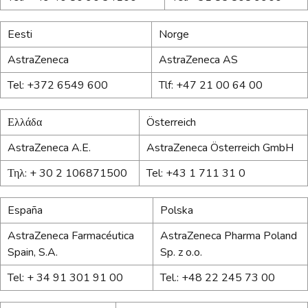
Eesti
Norge
AstraZeneca
AstraZeneca AS
Tel: +372 6549 600
Tlf: +47 21 00 64 00
Ελλάδα
Österreich
AstraZeneca A.E.
AstraZeneca Österreich GmbH
Τηλ: + 30 2 106871500
Tel: +43 1 711 31 0
España
Polska
AstraZeneca Farmacéutica
AstraZeneca Pharma Poland
Spain, S.A.
Sp. z o.o.
Tel: + 34 91 301 91 00
Tel.: +48 22 245 73 00