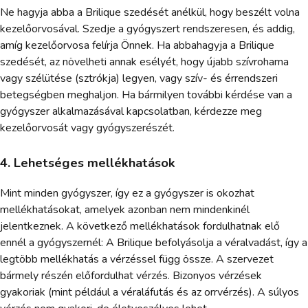
Ne hagyja abba a Brilique szedését anélkül, hogy beszélt volna
kezelőorvosával. Szedje a gyógyszert rendszeresen, és addig,
amíg kezelőorvosa felírja Önnek. Ha abbahagyja a Brilique
szedését, az növelheti annak esélyét, hogy újabb szívrohama
vagy szélütése (sztrókja) legyen, vagy szív- és érrendszeri
betegségben meghaljon. Ha bármilyen további kérdése van a
gyógyszer alkalmazásával kapcsolatban, kérdezze meg
kezelőorvosát vagy gyógyszerészét.
4. Lehetséges mellékhatások
Mint minden gyógyszer, így ez a gyógyszer is okozhat
mellékhatásokat, amelyek azonban nem mindenkinél
jelentkeznek. A következő mellékhatások fordulhatnak elő
ennél a gyógyszernél: A Brilique befolyásolja a véralvadást, így a
legtöbb mellékhatás a vérzéssel függ össze. A szervezet
bármely részén előfordulhat vérzés. Bizonyos vérzések
gyakoriak (mint például a véraláfutás és az orrvérzés). A súlyos