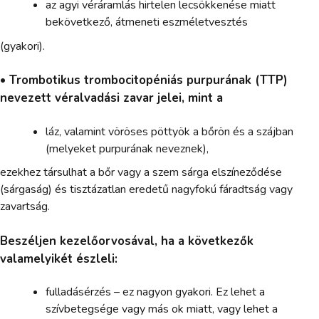
az agyi véráramlás hirtelen lecsökkenése miatt
bekövetkező, átmeneti eszméletvesztés
(gyakori).
• Trombotikus trombocitopéniás purpurának (TTP)
nevezett véralvadási zavar jelei, mint a
láz, valamint vöröses pöttyök a bőrön és a szájban
(melyeket purpurának neveznek),
ezekhez társulhat a bőr vagy a szem sárga elszíneződése
(sárgaság) és tisztázatlan eredetű nagyfokú fáradtság vagy
zavartság.
Beszéljen kezelőorvosával, ha a következők
valamelyikét észleli:
fulladásérzés – ez nagyon gyakori. Ez lehet a
szívbetegsége vagy más ok miatt, vagy lehet a