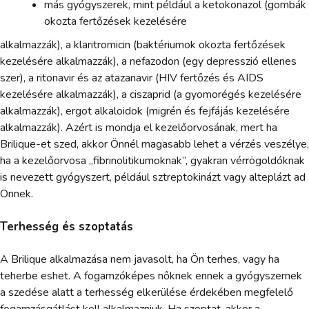
más gyógyszerek, mint például a ketokonazol (gombák
okozta fertőzések kezelésére
alkalmazzák), a klaritromicin (baktériumok okozta fertőzések
kezelésére alkalmazzák), a nefazodon (egy depresszió ellenes
szer), a ritonavir és az atazanavir (HIV fertőzés és AIDS
kezelésére alkalmazzák), a ciszaprid (a gyomorégés kezelésére
alkalmazzák), ergot alkaloidok (migrén és fejfájás kezelésére
alkalmazzák). Azért is mondja el kezelőorvosának, mert ha
Brilique-et szed, akkor Önnél magasabb lehet a vérzés veszélye,
ha a kezelőorvosa „fibrinolitikumoknak”, gyakran vérrögoldóknak
is nevezett gyógyszert, például sztreptokinázt vagy alteplázt ad
Önnek.
Terhesség és szoptatás
A Brilique alkalmazása nem javasolt, ha Ön terhes, vagy ha
teherbe eshet. A fogamzóképes nőknek ennek a gyógyszernek
a szedése alatt a terhesség elkerülése érdekében megfelelő
fogamzásgátlást kell alkalmazniuk. Ha szoptat, akkor a