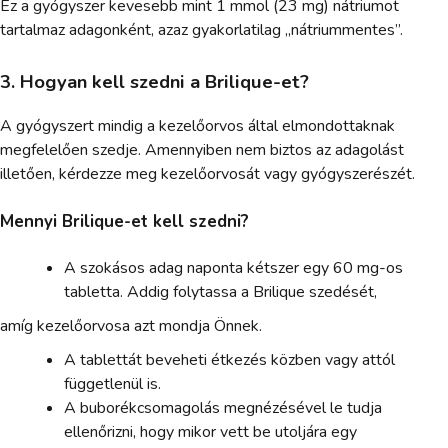
Ez a gyógyszer kevesebb mint 1 mmol (23 mg) nátriumot
tartalmaz adagonként, azaz gyakorlatilag „nátriummentes”.
3. Hogyan kell szedni a Brilique-et?
A gyógyszert mindig a kezelőorvos által elmondottaknak
megfelelően szedje. Amennyiben nem biztos az adagolást
illetően, kérdezze meg kezelőorvosát vagy gyógyszerészét.
Mennyi Brilique-et kell szedni?
A szokásos adag naponta kétszer egy 60 mg-os
tabletta. Addig folytassa a Brilique szedését,
amíg kezelőorvosa azt mondja Önnek.
A tablettát beveheti étkezés közben vagy attól
függetlenül is.
A buborékcsomagolás megnézésével le tudja
ellenőrizni, hogy mikor vett be utoljára egy