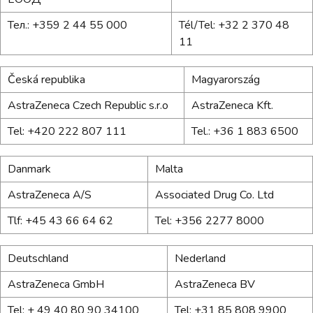
Тел.: +359 2 44 55 000
Tél/Tel: +32 2 370 48
11
Česká republika
Magyarország
AstraZeneca Czech Republic s.r.o
AstraZeneca Kft.
Tel: +420 222 807 111
Tel.: +36 1 883 6500
Danmark
Malta
AstraZeneca A/S
Associated Drug Co. Ltd
Tlf: +45 43 66 64 62
Tel: +356 2277 8000
Deutschland
Nederland
AstraZeneca GmbH
AstraZeneca BV
Tel: + 49 40 80 90 34100
Tel: +31 85 808 9900