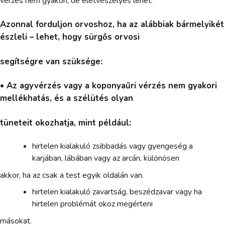
vérzés nem gyakori, de életveszélyes lehet.
Azonnal forduljon orvoshoz, ha az alábbiak bármelyikét
észleli – lehet, hogy sürgős orvosi
segítségre van szüksége:
• Az agyvérzés vagy a koponyaűri vérzés nem gyakori
mellékhatás, és a szélütés olyan
tüneteit okozhatja, mint például:
hirtelen kialakuló zsibbadás vagy gyengeség a
karjában, lábában vagy az arcán, különösen
akkor, ha az csak a test egyik oldalán van.
hirtelen kialakuló zavartság, beszédzavar vagy ha
hirtelen problémát okoz megérteni
másokat.