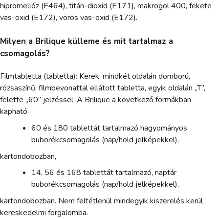
hipromellóz (E464), titán-dioxid (E171), makrogol 400, fekete
vas-oxid (E172), vörös vas-oxid (E172).
Milyen a Brilique külleme és mit tartalmaz a
csomagolás?
Filmtabletta (tabletta): Kerek, mindkét oldalán domború,
rózsaszínű, filmbevonattal ellátott tabletta, egyik oldalán „T”,
felette „60” jelzéssel. A Brilique a következő formákban
kapható:
60 és 180 tablettát tartalmazó hagyományos
buborékcsomagolás (nap/hold jelképekkel),
kartondobozban,
14, 56 és 168 tablettát tartalmazó, naptár
buborékcsomagolás (nap/hold jelképekkel),
kartondobozban. Nem feltétlenül mindegyik kiszerelés kerül
kereskedelmi forgalomba.