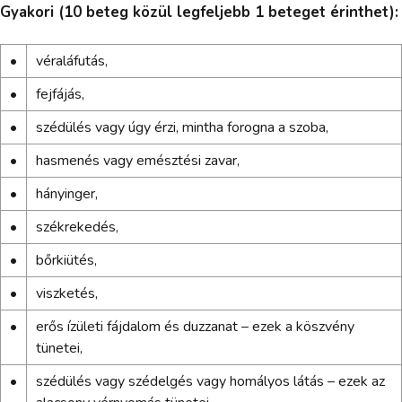
Gyakori (10 beteg közül legfeljebb 1 beteget érinthet):
•
véraláfutás,
•
fejfájás,
•
szédülés vagy úgy érzi, mintha forogna a szoba,
•
hasmenés vagy emésztési zavar,
•
hányinger,
•
székrekedés,
•
bőrkiütés,
•
viszketés,
•
erős ízületi fájdalom és duzzanat – ezek a köszvény
tünetei,
•
szédülés vagy szédelgés vagy homályos látás – ezek az