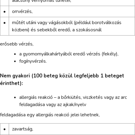
alacsony vérnyomás tünetei,
•
orrvérzés,
•
műtét utáni vagy vágásokból (például borotválkozás
közbeni) és sebekből eredő, a szokásosnál
erősebb vérzés,
a gyomornyálkahártyából eredő vérzés (fekély),
fogínyvérzés.
Nem gyakori (100 beteg közül legfeljebb 1 beteget
érinthet):
allergiás reakció – a bőrkiütés, viszketés vagy az arc
feldagadása vagy az ajkak/nyelv
feldagadása egy allergiás reakció jelei lehetnek,
•
zavartság,