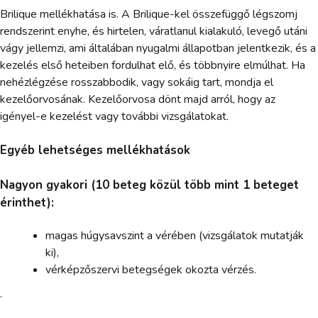
Brilique mellékhatása is. A Brilique-kel összefüggő légszomj
rendszerint enyhe, és hirtelen, váratlanul kialakuló, levegő utáni
vágy jellemzi, ami általában nyugalmi állapotban jelentkezik, és a
kezelés első heteiben fordulhat elő, és többnyire elmúlhat. Ha
nehézlégzése rosszabbodik, vagy sokáig tart, mondja el
kezelőorvosának. Kezelőorvosa dönt majd arról, hogy az
igényel-e kezelést vagy további vizsgálatokat.
Egyéb lehetséges mellékhatások
Nagyon gyakori (10 beteg közül több mint 1 beteget
érinthet):
magas húgysavszint a vérében (vizsgálatok mutatják
ki),
vérképzőszervi betegségek okozta vérzés.
.