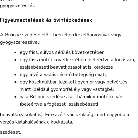
gyógyszerészét.
Figyelmeztetések és óvintézkedések
A Brilique szedése előtt beszéljen kezelőorvosával vagy
gyógyszerészével:
egy friss, súlyos sérülés következtében,
egy friss műtét következtében (beleértve a fogászati,
szájsebészeti beavatkozásokat is, kérdezze
egy, a véralvadást érintő betegség miatt,
egy közelmúltban lezajlott gyomor vagy bélvérzés
miatt (például gyomorfekély vagy vastagbél
ha a Brilique szedése alatt bármikor műtétre vár
(beleértve a fogászati, szájsebészeti
beavatkozásokat is). Erre azért van szükség, mert nagyobb a
vérzés kialakulásának a kockázata.
szedését.