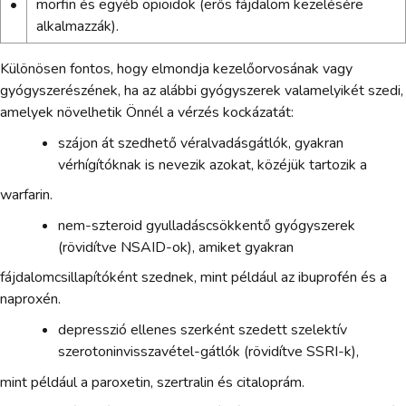
•
morfin és egyéb opioidok (erős fájdalom kezelésére
alkalmazzák).
Különösen fontos, hogy elmondja kezelőorvosának vagy
gyógyszerészének, ha az alábbi gyógyszerek valamelyikét szedi,
amelyek növelhetik Önnél a vérzés kockázatát:
szájon át szedhető véralvadásgátlók, gyakran
vérhígítóknak is nevezik azokat, közéjük tartozik a
warfarin.
nem-szteroid gyulladáscsökkentő gyógyszerek
(rövidítve NSAID-ok), amiket gyakran
fájdalomcsillapítóként szednek, mint például az ibuprofén és a
naproxén.
depresszió ellenes szerként szedett szelektív
szerotoninvisszavétel-gátlók (rövidítve SSRI-k),
mint például a paroxetin, szertralin és citaloprám.