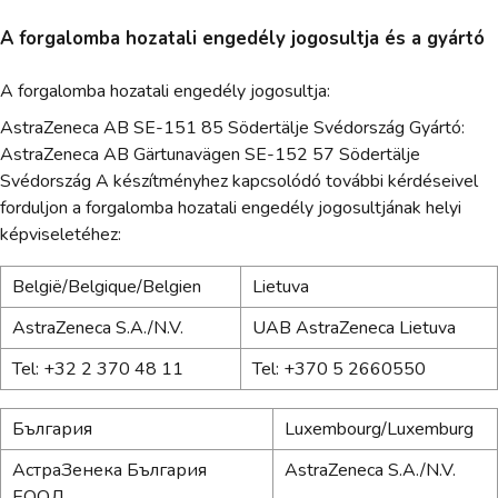
A forgalomba hozatali engedély jogosultja és a gyártó
A forgalomba hozatali engedély jogosultja:
AstraZeneca AB SE-151 85 Södertälje Svédország Gyártó:
AstraZeneca AB Gärtunavägen SE-152 57 Södertälje
Svédország A készítményhez kapcsolódó további kérdéseivel
forduljon a forgalomba hozatali engedély jogosultjának helyi
képviseletéhez:
België/Belgique/Belgien
Lietuva
AstraZeneca S.A./N.V.
UAB AstraZeneca Lietuva
Tel: +32 2 370 48 11
Tel: +370 5 2660550
България
Luxembourg/Luxemburg
АстраЗенека България
AstraZeneca S.A./N.V.
ЕООД