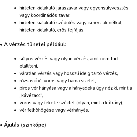
hirtelen kialakuló járászavar vagy egyensúlyvesztés
vagy koordinációs zavar.
hirtelen kialakuló szédülés vagy ismert ok nélkül,
hirtelen kialakuló, erős fejfájás.
• A vérzés tünetei például:
súlyos vérzés vagy olyan vérzés, amit nem tud
elállítani,
váratlan vérzés vagy hosszú ideig tartó vérzés,
rózsaszínű, vörös vagy barna vizelet,
piros vér hányása vagy a hányadéka úgy néz ki, mint a
„kávézacc”,
vörös vagy fekete széklet (olyan, mint a kátrány),
vér felköhögése vagy vérhányás.
• Ájulás (szinkópe)