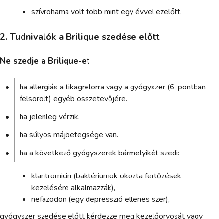
szívrohama volt több mint egy évvel ezelőtt.
2. Tudnivalók a Brilique szedése előtt
Ne szedje a Brilique-et
•
ha allergiás a tikagrelorra vagy a gyógyszer (6. pontban
felsorolt) egyéb összetevőjére.
•
ha jelenleg vérzik.
•
ha súlyos májbetegsége van.
•
ha a következő gyógyszerek bármelyikét szedi:
klaritromicin (baktériumok okozta fertőzések
kezelésére alkalmazzák),
nefazodon (egy depresszió ellenes szer),
gyógyszer szedése előtt kérdezze meg kezelőorvosát vagy