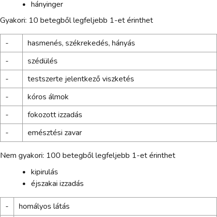
hányinger
Gyakori: 10 betegből legfeljebb 1-et érinthet
-
hasmenés, székrekedés, hányás
-
szédülés
-
testszerte jelentkező viszketés
-
kóros álmok
-
fokozott izzadás
-
emésztési zavar
Nem gyakori: 100 betegből legfeljebb 1-et érinthet
kipirulás
éjszakai izzadás
-
homályos látás