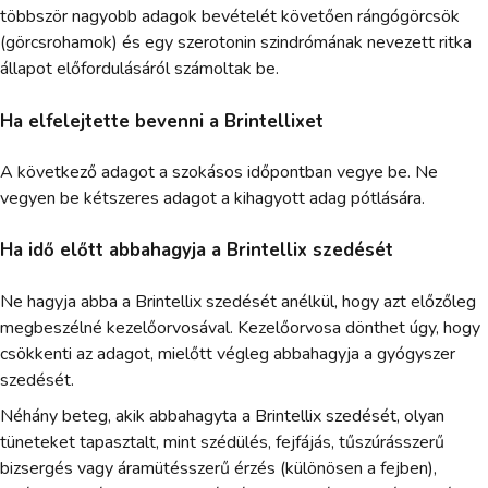
többször nagyobb adagok bevételét követően rángógörcsök
(görcsrohamok) és egy szerotonin szindrómának nevezett ritka
állapot előfordulásáról számoltak be.
Ha elfelejtette bevenni a Brintellixet
A következő adagot a szokásos időpontban vegye be. Ne
vegyen be kétszeres adagot a kihagyott adag pótlására.
Ha idő előtt abbahagyja a Brintellix szedését
Ne hagyja abba a Brintellix szedését anélkül, hogy azt előzőleg
megbeszélné kezelőorvosával. Kezelőorvosa dönthet úgy, hogy
csökkenti az adagot, mielőtt végleg abbahagyja a gyógyszer
szedését.
Néhány beteg, akik abbahagyta a Brintellix szedését, olyan
tüneteket tapasztalt, mint szédülés, fejfájás, tűszúrásszerű
bizsergés vagy áramütésszerű érzés (különösen a fejben),