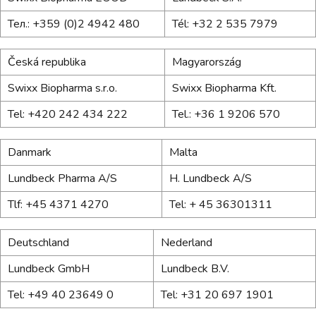
Teл.: +359 (0)2 4942 480
Tél: +32 2 535 7979
Česká republika
Magyarország
Swixx Biopharma s.r.o.
Swixx Biopharma Kft.
Tel: +420 242 434 222
Tel.: +36 1 9206 570
Danmark
Malta
Lundbeck Pharma A/S
H. Lundbeck A/S
Tlf: +45 4371 4270
Tel: + 45 36301311
Deutschland
Nederland
Lundbeck GmbH
Lundbeck B.V.
Tel: +49 40 23649 0
Tel: +31 20 697 1901