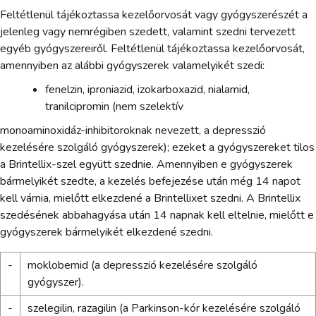
Feltétlenül tájékoztassa kezelőorvosát vagy gyógyszerészét a
jelenleg vagy nemrégiben szedett, valamint szedni tervezett
egyéb gyógyszereiről. Feltétlenül tájékoztassa kezelőorvosát,
amennyiben az alábbi gyógyszerek valamelyikét szedi:
fenelzin, iproniazid, izokarboxazid, nialamid,
tranilcipromin (nem szelektív
monoaminoxidáz-inhibitoroknak nevezett, a depresszió
kezelésére szolgáló gyógyszerek); ezeket a gyógyszereket tilos
a Brintellix-szel együtt szednie. Amennyiben e gyógyszerek
bármelyikét szedte, a kezelés befejezése után még 14 napot
kell várnia, mielőtt elkezdené a Brintellixet szedni. A Brintellix
szedésének abbahagyása után 14 napnak kell eltelnie, mielőtt e
gyógyszerek bármelyikét elkezdené szedni.
-
moklobemid (a depresszió kezelésére szolgáló
gyógyszer).
-
szelegilin, razagilin (a Parkinson-kór kezelésére szolgáló