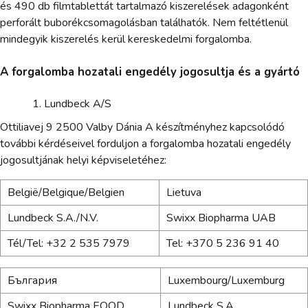
és 490 db filmtablettát tartalmazó kiszerelések adagonként
perforált buborékcsomagolásban találhatók. Nem feltétlenül
mindegyik kiszerelés kerül kereskedelmi forgalomba.
A forgalomba hozatali engedély jogosultja és a gyártó
Lundbeck A/S
Ottiliavej 9 2500 Valby Dánia A készítményhez kapcsolódó
további kérdéseivel forduljon a forgalomba hozatali engedély
jogosultjának helyi képviseletéhez:
België/Belgique/Belgien
Lietuva
Lundbeck S.A./N.V.
Swixx Biopharma UAB
Tél/Tel: +32 2 535 7979
Tel: +370 5 236 91 40
България
Luxembourg/Luxemburg
Swixx Biopharma EOOD
Lundbeck S.A.