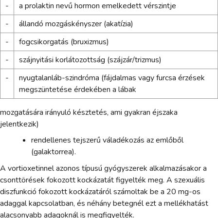
-
a prolaktin nevű hormon emelkedett vérszintje
-
állandó mozgáskényszer (akatízia)
-
fogcsikorgatás (bruxizmus)
-
szájnyitási korlátozottság (szájzár/trizmus)
-
nyugtalanláb-szindróma (fájdalmas vagy furcsa érzések
megszüntetése érdekében a lábak
mozgatására irányuló késztetés, ami gyakran éjszaka
jelentkezik)
rendellenes tejszerű váladékozás az emlőből
(galaktorrea).
A vortioxetinnel azonos típusú gyógyszerek alkalmazásakor a
csonttörések fokozott kockázatát figyelték meg. A szexuális
diszfunkció fokozott kockázatáról számoltak be a 20 mg-os
adaggal kapcsolatban, és néhány betegnél ezt a mellékhatást
alacsonyabb adagoknál is megfigyelték.