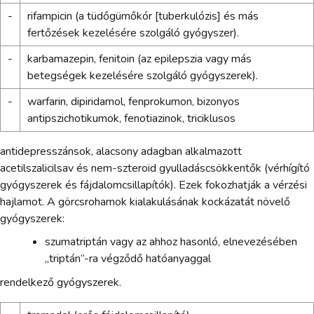
-
rifampicin (a tüdőgümőkór [tuberkulózis] és más
fertőzések kezelésére szolgáló gyógyszer).
-
karbamazepin, fenitoin (az epilepszia vagy más
betegségek kezelésére szolgáló gyógyszerek).
-
warfarin, dipiridamol, fenprokumon, bizonyos
antipszichotikumok, fenotiazinok, triciklusos
antidepresszánsok, alacsony adagban alkalmazott
acetilszalicilsav és nem-szteroid gyulladáscsökkentők (vérhígító
gyógyszerek és fájdalomcsillapítók). Ezek fokozhatják a vérzési
hajlamot. A görcsrohamok kialakulásának kockázatát növelő
gyógyszerek:
szumatriptán vagy az ahhoz hasonló, elnevezésében
„triptán”-ra végződő hatóanyaggal
rendelkező gyógyszerek.