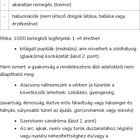
-
akaratlan remegés (tremor)
-
hallucinációk (nem létező dolgok látása, hallása vagy
érzékelése)
Ritka: 1000 betegből legfeljebb 1-et érinthet
kitágult pupillák (midriázis), ami növelheti a zöldhályog
(glaukóma) kockázatát (lásd 2. pont)
Nem ismert: a gyakoriság a rendelkezésre álló adatokból nem
állapítható meg
Alacsony nátriumszint a vérben (a tünetek a
következők lehetnek: szédülés, gyengeség,
zavartság, álmosság, illetve erős fáradtság vagy hányinger és
hányás; súlyosabb tünet az ájulás, görcsrohamok vagy elesés)
Szerotonin szindróma (lásd 2. pont)
Az arc, ajkak, nyelv vagy torok duzzanatához, légzési
vagy nyelési nehezítettséghez és/vagy a