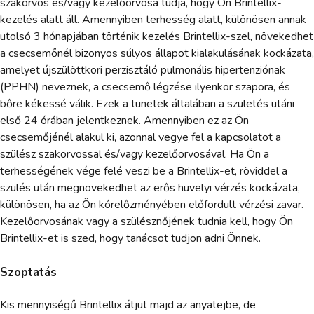
szakorvos és/vagy kezelőorvosa tudja, hogy Ön Brintellix-
kezelés alatt áll. Amennyiben terhesség alatt, különösen annak
utolsó 3 hónapjában történik kezelés Brintellix-szel, növekedhet
a csecsemőnél bizonyos súlyos állapot kialakulásának kockázata,
amelyet újszülöttkori perzisztáló pulmonális hipertenziónak
(PPHN) neveznek, a csecsemő légzése ilyenkor szapora, és
bőre kékessé válik. Ezek a tünetek általában a születés utáni
első 24 órában jelentkeznek. Amennyiben ez az Ön
csecsemőjénél alakul ki, azonnal vegye fel a kapcsolatot a
szülész szakorvossal és/vagy kezelőorvosával. Ha Ön a
terhességének vége felé veszi be a Brintellix-et, röviddel a
szülés után megnövekedhet az erős hüvelyi vérzés kockázata,
különösen, ha az Ön kórelőzményében előfordult vérzési zavar.
Kezelőorvosának vagy a szülésznőjének tudnia kell, hogy Ön
Brintellix-et is szed, hogy tanácsot tudjon adni Önnek.
Szoptatás
Kis mennyiségű Brintellix átjut majd az anyatejbe, de