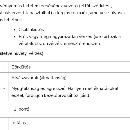
vérnyomás hirtelen leeséséhez vezető (ettől szédülést,
ájulásérzést tapasztalhat) allergiás reakciók, amelyek súlyosak
is lehetnek
Csalánkiütés
Erős vagy megmagyarázatlan vérzés (ide tartozik a
véraláfutás, orrvérzés, emésztőrendszeri,
illetve hüvelyi vérzés)
-
Bőrkiütés
-
Alvászavarok (álmatlanság)
-
Nyugtalanság és agresszió. Ha ilyen mellékhatásokat
észlel, forduljon kezelőorvosához (lásd
pont)
-
fejfájás