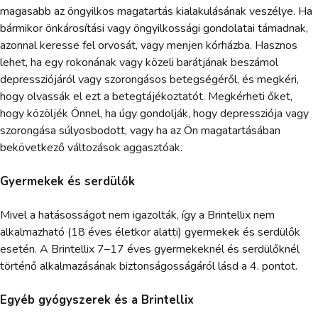
magasabb az öngyilkos magatartás kialakulásának veszélye. Ha
bármikor önkárosítási vagy öngyilkossági gondolatai támadnak,
azonnal keresse fel orvosát, vagy menjen kórházba. Hasznos
lehet, ha egy rokonának vagy közeli barátjának beszámol
depressziójáról vagy szorongásos betegségéről, és megkéri,
hogy olvassák el ezt a betegtájékoztatót. Megkérheti őket,
hogy közöljék Önnel, ha úgy gondolják, hogy depressziója vagy
szorongása súlyosbodott, vagy ha az Ön magatartásában
bekövetkező változások aggasztóak.
Gyermekek és serdülők
Mivel a hatásosságot nem igazolták, így a Brintellix nem
alkalmazható (18 éves életkor alatti) gyermekek és serdülők
esetén. A Brintellix 7–17 éves gyermekeknél és serdülőknél
történő alkalmazásának biztonságosságáról lásd a 4. pontot.
Egyéb gyógyszerek és a Brintellix