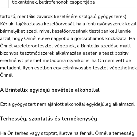
tioxantének, butirofenonok csoportjába
tartozó, mentális zavarok kezelésére szolgáló gyógyszerek).
Kérjük, tájékoztassa kezelőorvosát, ha a fenti gyógyszerek közül
bármelyiket szedi, mivel kezelőorvosának tisztában kell lennie
azzal, hogy Önnél eleve nagyobb a görcsrohamok kockázata. Ha
Önnél vizeletdrogtesztet végeznek, a Brintellix szedése miatt
bizonyos tesztmódszerek alkalmazása esetén a teszt pozitív
eredményt jelezhet metadonra olyankor is, ha Ön nem vett be
metadont. Ilyen esetben egy célirányosabb tesztet végezhetnek
Önnél.
A Brintellix egyidejű bevétele alkohollal
Ezt a gyógyszert nem ajánlott alkohollal egyidejűleg alkalmazni.
Terhesség, szoptatás és termékenység
Ha Ön terhes vagy szoptat, illetve ha fennáll Önnél a terhesség