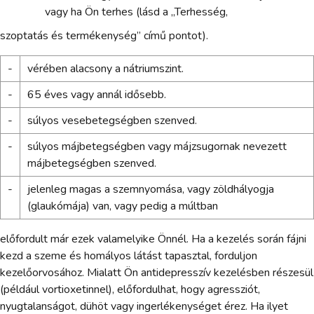
vagy ha Ön terhes (lásd a „Terhesség,
szoptatás és termékenység” című pontot).
-
vérében alacsony a nátriumszint.
-
65 éves vagy annál idősebb.
-
súlyos vesebetegségben szenved.
-
súlyos májbetegségben vagy májzsugornak nevezett
májbetegségben szenved.
-
jelenleg magas a szemnyomása, vagy zöldhályogja
(glaukómája) van, vagy pedig a múltban
előfordult már ezek valamelyike Önnél. Ha a kezelés során fájni
kezd a szeme és homályos látást tapasztal, forduljon
kezelőorvosához. Mialatt Ön antidepresszív kezelésben részesül
(például vortioxetinnel), előfordulhat, hogy agressziót,
nyugtalanságot, dühöt vagy ingerlékenységet érez. Ha ilyet