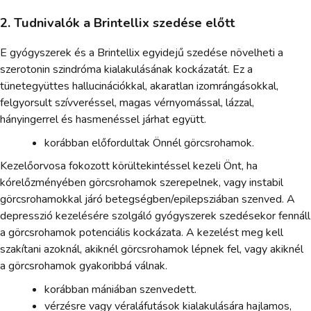
2. Tudnivalók a Brintellix szedése előtt
E gyógyszerek és a Brintellix egyidejű szedése növelheti a
szerotonin szindróma kialakulásának kockázatát. Ez a
tünetegyüttes hallucinációkkal, akaratlan izomrángásokkal,
felgyorsult szívveréssel, magas vérnyomással, lázzal,
hányingerrel és hasmenéssel járhat együtt.
korábban előfordultak Önnél görcsrohamok.
Kezelőorvosa fokozott körültekintéssel kezeli Önt, ha
kórelőzményében görcsrohamok szerepelnek, vagy instabil
görcsrohamokkal járó betegségben/epilepsziában szenved. A
depresszió kezelésére szolgáló gyógyszerek szedésekor fennáll
a görcsrohamok potenciális kockázata. A kezelést meg kell
szakítani azoknál, akiknél görcsrohamok lépnek fel, vagy akiknél
a görcsrohamok gyakoribbá válnak.
korábban mániában szenvedett.
vérzésre vagy véraláfutások kialakulására hajlamos,