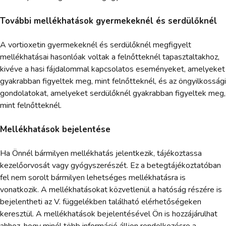
További mellékhatások gyermekeknél és serdülőknél
A vortioxetin gyermekeknél és serdülőknél megfigyelt
mellékhatásai hasonlóak voltak a felnőtteknél tapasztaltakhoz,
kivéve a hasi fájdalommal kapcsolatos eseményeket, amelyeket
gyakrabban figyeltek meg, mint felnőtteknél, és az öngyilkossági
gondolatokat, amelyeket serdülőknél gyakrabban figyeltek meg,
mint felnőtteknél.
Mellékhatások bejelentése
Ha Önnél bármilyen mellékhatás jelentkezik, tájékoztassa
kezelőorvosát vagy gyógyszerészét. Ez a betegtájékoztatóban
fel nem sorolt bármilyen lehetséges mellékhatásra is
vonatkozik. A mellékhatásokat közvetlenül a hatóság részére is
bejelentheti az V. függelékben található elérhetőségeken
keresztül. A mellékhatások bejelentésével Ön is hozzájárulhat
ahhoz, hogy minél több információ álljon rendelkezésre a