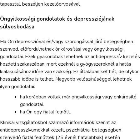
tapasztal, beszéljen kezelőorvosával.
Öngyilkossági gondolatok és depressziójának
súlyosbodása
Ha Ön depresszióval és/vagy szorongással járó betegségben
szenved, előfordulhatnak önkárosítási vagy öngyilkossági
gondolatai. Ezek gyakoribbak lehetnek az antidepresszív kezelés
kezdeti szakaszában, mert ezeknél a gyógyszereknél a hatás
kialakulásához időre van szükség. Ez általában két hét, de olykor
hosszabb időbe is telhet. Nagyobb valószínűséggel lehetnek
ilyen gondolatai:
ha korábban voltak már öngyilkossági vagy önkárosító
gondolatai.
ha Ön egy fiatal felnőtt.
Klinikai vizsgálatokból származó információk szerint az
antidepresszívumokkal kezelt, pszichiátriai betegségben
szenvedő fiatal felnőttek (25 évnél fiatalabbak) esetén