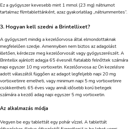
Ez a gyógyszer kevesebb mint 1 mmol (23 mg) nátriumot
tartalmaz filmtablettánként, azaz gyakorlatilag „nátriummentes”.
3. Hogyan kell szedni a Brintellixet?
A gyógyszert mindig a kezelőorvosa által elmondottaknak
megfelelően szedje. Amennyiben nem biztos az adagolást
illetően, kérdezze meg kezelőorvosát vagy gyógyszerészét. A
Brintellix ajánlott adagja 65 évesnél fiatalabb felnőttek számára
napi egyszer 10 mg vortioxetin. Kezelőorvosa az Ön kezelésre
adott válaszától függően az adagot legfeljebb napi 20 mg
vortioxetinre emelheti, vagy minimum napi 5 mg vortioxetinre
csökkentheti. 65 éves vagy annál idősebb korú betegek
számára a kezdő adag napi egyszer 5 mg vortioxetin.
Az alkalmazás módja
Vegyen be egy tablettát egy pohár vízzel. A tablettát
étkezéskor, illetve étkezéstől függetlenül is be lehet venni.