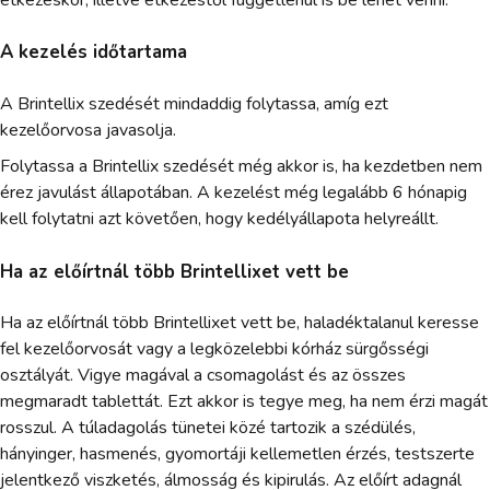
A kezelés időtartama
A Brintellix szedését mindaddig folytassa, amíg ezt
kezelőorvosa javasolja.
Folytassa a Brintellix szedését még akkor is, ha kezdetben nem
érez javulást állapotában. A kezelést még legalább 6 hónapig
kell folytatni azt követően, hogy kedélyállapota helyreállt.
Ha az előírtnál több Brintellixet vett be
Ha az előírtnál több Brintellixet vett be, haladéktalanul keresse
fel kezelőorvosát vagy a legközelebbi kórház sürgősségi
osztályát. Vigye magával a csomagolást és az összes
megmaradt tablettát. Ezt akkor is tegye meg, ha nem érzi magát
rosszul. A túladagolás tünetei közé tartozik a szédülés,
hányinger, hasmenés, gyomortáji kellemetlen érzés, testszerte
jelentkező viszketés, álmosság és kipirulás. Az előírt adagnál