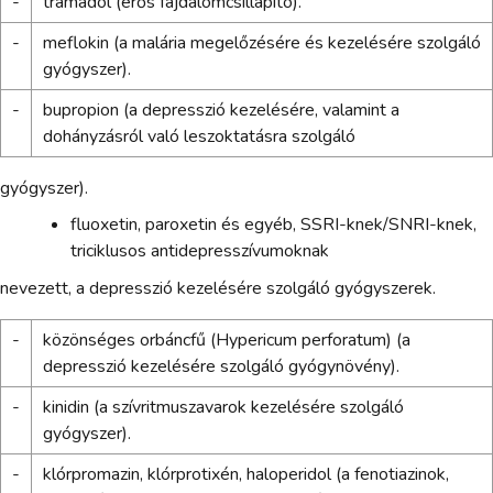
-
tramadol (erős fájdalomcsillapító).
-
meflokin (a malária megelőzésére és kezelésére szolgáló
gyógyszer).
-
bupropion (a depresszió kezelésére, valamint a
dohányzásról való leszoktatásra szolgáló
gyógyszer).
fluoxetin, paroxetin és egyéb, SSRI-knek/SNRI-knek,
triciklusos antidepresszívumoknak
nevezett, a depresszió kezelésére szolgáló gyógyszerek.
-
közönséges orbáncfű (Hypericum perforatum) (a
depresszió kezelésére szolgáló gyógynövény).
-
kinidin (a szívritmuszavarok kezelésére szolgáló
gyógyszer).
-
klórpromazin, klórprotixén, haloperidol (a fenotiazinok,