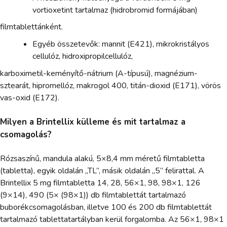
vortioxetint tartalmaz (hidrobromid formájában)
filmtablettánként.
Egyéb összetevők: mannit (E421), mikrokristályos
cellulóz, hidroxipropilcellulóz,
karboximetil-keményítő-nátrium (A-típusú), magnézium-
sztearát, hipromellóz, makrogol 400, titán-dioxid (E171), vörös
vas-oxid (E172).
Milyen a Brintellix külleme és mit tartalmaz a
csomagolás?
Rózsaszínű, mandula alakú, 5×8,4 mm méretű filmtabletta
(tabletta), egyik oldalán „TL”, másik oldalán „5” felirattal. A
Brintellix 5 mg filmtabletta 14, 28, 56×1, 98, 98×1, 126
(9×14), 490 (5× (98×1)) db filmtablettát tartalmazó
buborékcsomagolásban, illetve 100 és 200 db filmtablettát
tartalmazó tablettatartályban kerül forgalomba. Az 56×1, 98×1