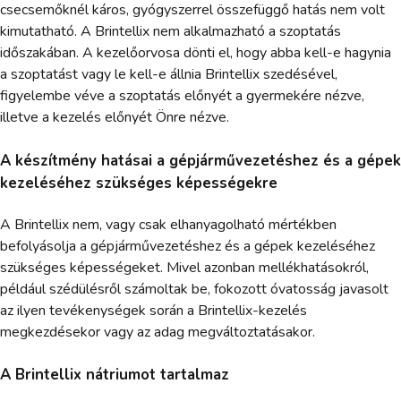
csecsemőknél káros, gyógyszerrel összefüggő hatás nem volt
kimutatható. A Brintellix nem alkalmazható a szoptatás
időszakában. A kezelőorvosa dönti el, hogy abba kell-e hagynia
a szoptatást vagy le kell-e állnia Brintellix szedésével,
figyelembe véve a szoptatás előnyét a gyermekére nézve,
illetve a kezelés előnyét Önre nézve.
A készítmény hatásai a gépjárművezetéshez és a gépek
kezeléséhez szükséges képességekre
A Brintellix nem, vagy csak elhanyagolható mértékben
befolyásolja a gépjárművezetéshez és a gépek kezeléséhez
szükséges képességeket. Mivel azonban mellékhatásokról,
például szédülésről számoltak be, fokozott óvatosság javasolt
az ilyen tevékenységek során a Brintellix-kezelés
megkezdésekor vagy az adag megváltoztatásakor.
A Brintellix nátriumot tartalmaz