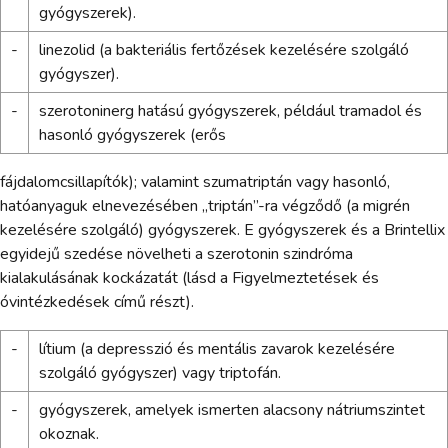
gyógyszerek).
-
linezolid (a bakteriális fertőzések kezelésére szolgáló
gyógyszer).
-
szerotoninerg hatású gyógyszerek, például tramadol és
hasonló gyógyszerek (erős
fájdalomcsillapítók); valamint szumatriptán vagy hasonló,
hatóanyaguk elnevezésében „triptán”-ra végződő (a migrén
kezelésére szolgáló) gyógyszerek. E gyógyszerek és a Brintellix
egyidejű szedése növelheti a szerotonin szindróma
kialakulásának kockázatát (lásd a Figyelmeztetések és
óvintézkedések című részt).
-
lítium (a depresszió és mentális zavarok kezelésére
szolgáló gyógyszer) vagy triptofán.
-
gyógyszerek, amelyek ismerten alacsony nátriumszintet
okoznak.