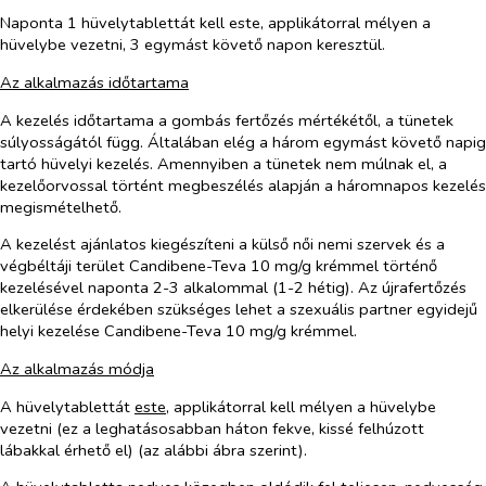
Naponta 1 hüvelytablettát kell este, applikátorral mélyen a
hüvelybe vezetni, 3 egymást követő napon keresztül.
Az alkalmazás időtartama
A kezelés időtartama a gombás fertőzés mértékétől, a tünetek
súlyosságától függ. Általában elég a három egymást követő napig
tartó hüvelyi kezelés. Amennyiben a tünetek nem múlnak el, a
kezelőorvossal történt megbeszélés alapján a háromnapos kezelés
megismételhető.
A kezelést ajánlatos kiegészíteni a külső női nemi szervek és a
végbéltáji terület Candibene-Teva 10 mg/g krémmel történő
kezelésével naponta 2-3 alkalommal (1-2 hétig). Az újrafertőzés
elkerülése érdekében szükséges lehet a szexuális partner egyidejű
helyi kezelése Candibene-Teva 10 mg/g krémmel.
Az alkalmazás módja
A hüvelytablettát
este
, applikátorral kell mélyen a hüvelybe
vezetni (ez a leghatásosabban háton fekve, kissé felhúzott
lábakkal érhető el) (az alábbi ábra szerint).