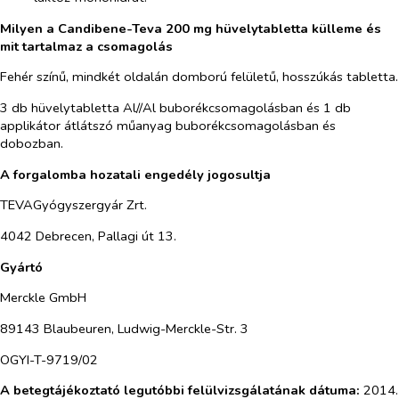
Milyen a Candibene-Teva 200 mg hüvelytabletta külleme és
mit tartalmaz a csomagolás
Fehér színű, mindkét oldalán domború felületű, hosszúkás tabletta.
3 db hüvelytabletta Al//Al buborékcsomagolásban és 1 db
applikátor átlátszó műanyag buborékcsomagolásban és
dobozban.
A forgalomba hozatali engedély jogosultja
TEVAGyógyszergyár Zrt.
4042 Debrecen, Pallagi út 13.
Gyártó
Merckle GmbH
89143 Blaubeuren, Ludwig-Merckle-Str. 3
OGYI-T-9719/02
A betegtájékoztató legutóbbi felülvizsgálatának dátuma:
2014.