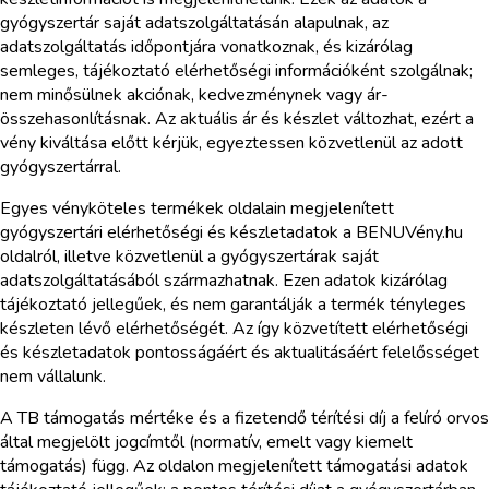
gyógyszertár saját adatszolgáltatásán alapulnak, az
adatszolgáltatás időpontjára vonatkoznak, és kizárólag
semleges, tájékoztató elérhetőségi információként szolgálnak;
nem minősülnek akciónak, kedvezménynek vagy ár-
összehasonlításnak. Az aktuális ár és készlet változhat, ezért a
vény kiváltása előtt kérjük, egyeztessen közvetlenül az adott
gyógyszertárral.
Egyes vényköteles termékek oldalain megjelenített
gyógyszertári elérhetőségi és készletadatok a BENUVény.hu
oldalról, illetve közvetlenül a gyógyszertárak saját
adatszolgáltatásából származhatnak. Ezen adatok kizárólag
tájékoztató jellegűek, és nem garantálják a termék tényleges
készleten lévő elérhetőségét. Az így közvetített elérhetőségi
és készletadatok pontosságáért és aktualitásáért felelősséget
nem vállalunk.
A TB támogatás mértéke és a fizetendő térítési díj a felíró orvos
által megjelölt jogcímtől (normatív, emelt vagy kiemelt
támogatás) függ. Az oldalon megjelenített támogatási adatok