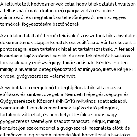
A feltüntetett kedvezmények célja, hogy tájékoztatást nyújtson
a felhasználóknak a különböző gyógyszertári és online
ajánlatokról és megtakarítási lehetőségekről, nem az egyes
termékek fogyasztására ösztönöznek.
Az oldalon található termékleírások és összefoglalók a hivatalos
dokumentumok alapján kerültek összeállításra. Bár törekszünk a
pontosságra, ezen tartalmak hibákat tartalmazhatnak. A leírások
kizárólag a tájékozódást segítik, és nem tekinthetők hivatalos
forrásnak vagy egészségügyi tanácsadásnak. Kérdés esetén
mindig a hivatalos betegtájékoztató az irányadó, illetve kérje ki
orvosa, gyógyszerésze véleményét.
A weboldalon megjelenő betegtájékoztatók, alkalmazási
előírások és címkeszövegek a Nemzeti Népegészségügyi és
Gyógyszerészeti Központ (NNGYK) nyilvános adatbázisából
származnak. Ezen dokumentumok tájékoztató jellegűek,
tartalmuk változhat, és nem helyettesítik az orvos vagy
gyógyszerész személyre szabott tanácsát. Kérjük, mindig
konzultáljon szakemberrel a gyógyszerek használata előtt, és
ellenőrizze a legfrissebb információkat közvetlenül a hivatalos