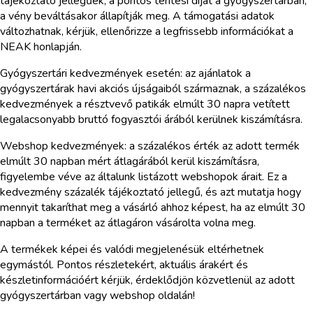
tájékoztató jellegűek; a pontos térítési díjat a gyógyszertárban,
a vény beváltásakor állapítják meg. A támogatási adatok
változhatnak, kérjük, ellenőrizze a legfrissebb információkat a
NEAK honlapján.
Gyógyszertári kedvezmények esetén: az ajánlatok a
gyógyszertárak havi akciós újságaiból származnak, a százalékos
kedvezmények a résztvevő patikák elmúlt 30 napra vetített
legalacsonyabb bruttó fogyasztói árából kerülnek kiszámításra.
Webshop kedvezmények: a százalékos érték az adott termék
elmúlt 30 napban mért átlagárából kerül kiszámításra,
figyelembe véve az általunk listázott webshopok árait. Ez a
kedvezmény százalék tájékoztató jellegű, és azt mutatja hogy
mennyit takaríthat meg a vásárló ahhoz képest, ha az elmúlt 30
napban a terméket az átlagáron vásárolta volna meg.
A termékek képei és valódi megjelenésük eltérhetnek
egymástól. Pontos részletekért, aktuális árakért és
készletinformációért kérjük, érdeklődjön közvetlenül az adott
gyógyszertárban vagy webshop oldalán!