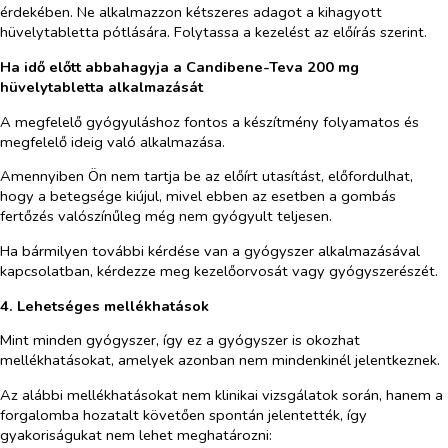
érdekében. Ne alkalmazzon kétszeres adagot a kihagyott
hüvelytabletta pótlására. Folytassa a kezelést az előírás szerint.
Ha idő előtt abbahagyja a Candibene-Teva 200 mg
hüvelytabletta alkalmazását
A megfelelő gyógyuláshoz fontos a készítmény folyamatos és
megfelelő ideig való alkalmazása.
Amennyiben Ön nem tartja be az előírt utasítást, előfordulhat,
hogy a betegsége kiújul, mivel ebben az esetben a gombás
fertőzés valószínűleg még nem gyógyult teljesen.
Ha bármilyen további kérdése van a gyógyszer alkalmazásával
kapcsolatban, kérdezze meg kezelőorvosát vagy gyógyszerészét.
4. Lehetséges mellékhatások
Mint minden gyógyszer, így ez a gyógyszer is okozhat
mellékhatásokat, amelyek azonban nem mindenkinél jelentkeznek.
Az alábbi mellékhatásokat nem klinikai vizsgálatok során, hanem a
forgalomba hozatalt követően spontán jelentették, így
gyakoriságukat nem lehet meghatározni: