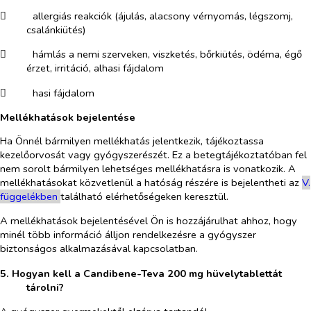
​
allergiás reakciók (ájulás, alacsony vérnyomás, légszomj,
csalánkiütés)
​
hámlás a nemi szerveken, viszketés, bőrkiütés, ödéma, égő
érzet, irritáció, alhasi fájdalom
​
hasi fájdalom
Mellékhatások bejelentése
Ha Önnél bármilyen mellékhatás jelentkezik, tájékoztassa
kezelőorvosát vagy gyógyszerészét. Ez a betegtájékoztatóban fel
nem sorolt bármilyen lehetséges mellékhatásra is vonatkozik. A
mellékhatásokat közvetlenül a hatóság részére is bejelentheti az
V.
függelékben
található elérhetőségeken keresztül.
A mellékhatások bejelentésével Ön is hozzájárulhat ahhoz, hogy
minél több információ álljon rendelkezésre a gyógyszer
biztonságos alkalmazásával kapcsolatban.
5. Hogyan kell a Candibene-Teva 200 mg hüvelytablettát
tárolni?