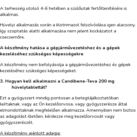
A terhesség utolsó 4-6 hetében a szülőutak fertőtlenítésére is
alkalmas.
Hüvelyi alkalmazás során a klotrimazol felszívódása igen alacsony,
így szoptatás alatti alkalmazása nem jelent kockázatot a
csecsemőre.
A készítmény hatása a gépjárművezetéshez és a gépek
kezeléséhez szükséges képességekre
A készítmény nem befolyásolja a gépjárművezetéshez és gépek
kezeléséhez szükséges képességeket.
3. Hogyan kell alkalmazni a Candibene-Teva 200 mg
hüvelytablettát?
Ezt a gyógyszert mindig pontosan a betegtájékoztatóban
leírtaknak, vagy az Ön kezelőorvosa, vagy gyógyszerésze által
elmondottaknak megfelelően alkalmazza. Amennyiben nem biztos
az adagolást illetően, kérdezze meg kezelőorvosát vagy
gyógyszerészét.
A készítmény ajánlott adagja: