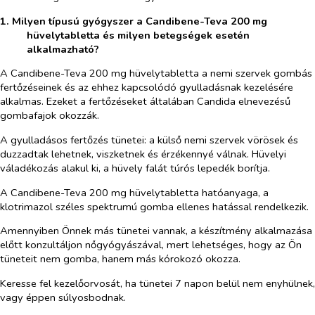
1. Milyen típusú gyógyszer a Candibene-Teva 200 mg
hüvelytabletta és milyen betegségek esetén
alkalmazható?
A Candibene-Teva 200 mg hüvelytabletta a nemi szervek gombás
fertőzéseinek és az ehhez kapcsolódó gyulladásnak kezelésére
alkalmas. Ezeket a fertőzéseket általában Candida elnevezésű
gombafajok okozzák.
A gyulladásos fertőzés tünetei: a külső nemi szervek vörösek és
duzzadtak lehetnek, viszketnek és érzékennyé válnak. Hüvelyi
váladékozás alakul ki, a hüvely falát túrós lepedék borítja.
A Candibene-Teva 200 mg hüvelytabletta hatóanyaga, a
klotrimazol széles spektrumú gomba ellenes hatással rendelkezik.
Amennyiben Önnek más tünetei vannak, a készítmény alkalmazása
előtt konzultáljon nőgyógyászával, mert lehetséges, hogy az Ön
tüneteit nem gomba, hanem más kórokozó okozza.
Keresse fel kezelőorvosát, ha tünetei 7 napon belül nem enyhülnek,
vagy éppen súlyosbodnak.