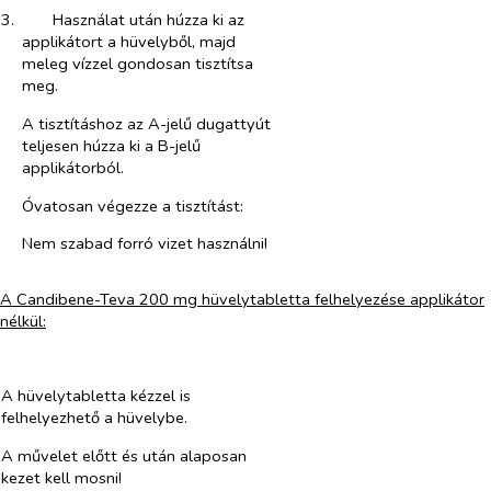
3.​
Használat után húzza ki az
applikátort a hüvelyből, majd
meleg vízzel gondosan tisztítsa
meg.
A tisztításhoz az A-jelű dugattyút
teljesen húzza ki a B-jelű
applikátorból.
Óvatosan végezze a tisztítást:
Nem szabad forró vizet használni!
A Candibene-Teva 200 mg hüvelytabletta felhelyezése applikátor
nélkül:
A hüvelytabletta kézzel is
felhelyezhető a hüvelybe.
A művelet előtt és után alaposan
kezet kell mosni!