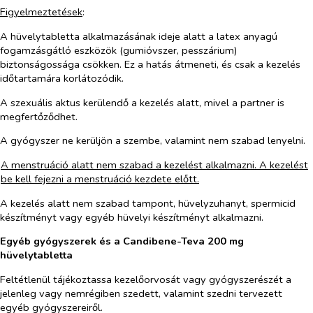
Figyelmeztetések
:
A hüvelytabletta alkalmazásának ideje alatt a latex anyagú
fogamzásgátló eszközök (gumióvszer, pesszárium)
biztonságossága csökken. Ez a hatás átmeneti, és csak a kezelés
időtartamára korlátozódik.
A szexuális aktus kerülendő a kezelés alatt, mivel a partner is
megfertőződhet.
A gyógyszer ne kerüljön a szembe, valamint nem szabad lenyelni.
A menstruáció alatt nem szabad a kezelést alkalmazni. A kezelést
be kell fejezni a menstruáció kezdete előtt.
A kezelés alatt nem szabad tampont, hüvelyzuhanyt, spermicid
készítményt vagy egyéb hüvelyi készítményt alkalmazni.
Egyéb gyógyszerek és a Candibene-Teva 200 mg
hüvelytabletta
Feltétlenül tájékoztassa kezelőorvosát vagy gyógyszerészét a
jelenleg vagy nemrégiben szedett, valamint szedni tervezett
egyéb gyógyszereiről.