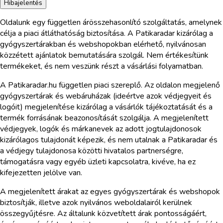
Hibajelentés
Oldalunk egy független árösszehasonlító szolgáltatás, amelynek
célja a piaci átláthatóság biztosítása. A Patikaradar kizárólag a
gyógyszertárakban és webshopokban elérhető, nyilvánosan
közzétett ajánlatok bemutatására szolgál. Nem értékesítünk
termékeket, és nem veszünk részt a vásárlási folyamatban.
A Patikaradar.hu független piaci szereplő. Az oldalon megjelenő
gyógyszertárak és webáruházak (ideértve azok védjegyeit és
logóit) megjelenítése kizárólag a vásárlók tájékoztatását és a
termék forrásának beazonosítását szolgálja. A megjelenített
védjegyek, logók és márkanevek az adott jogtulajdonosok
kizárólagos tulajdonát képezik, és nem utalnak a Patikaradar és
a védjegy tulajdonosa közötti hivatalos partnerségre,
támogatásra vagy egyéb üzleti kapcsolatra, kivéve, ha ez
kifejezetten jelölve van.
A megjelenített árakat az egyes gyógyszertárak és webshopok
biztosítják, illetve azok nyilvános weboldalairól kerülnek
összegyűjtésre. Az általunk közvetített árak pontosságáért,