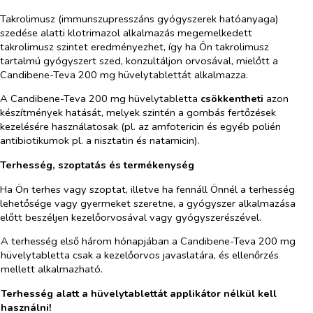
Takrolimusz (immunszupresszáns gyógyszerek hatóanyaga)
szedése alatti klotrimazol alkalmazás megemelkedett
takrolimusz szintet eredményezhet, így ha Ön takrolimusz
tartalmú gyógyszert szed, konzultáljon orvosával, mielőtt a
Candibene-Teva 200 mg hüvelytablettát alkalmazza.
A Candibene-Teva 200 mg hüvelytabletta
csökkentheti
azon
készítmények hatását, melyek szintén a gombás fertőzések
kezelésére használatosak (pl. az amfotericin és egyéb polién
antibiotikumok pl. a nisztatin és natamicin).
Terhesség, szoptatás és termékenység
Ha Ön terhes vagy szoptat, illetve ha fennáll Önnél a terhesség
lehetősége vagy gyermeket szeretne, a gyógyszer alkalmazása
előtt beszéljen kezelőorvosával vagy gyógyszerészével.
A terhesség első három hónapjában a Candibene-Teva 200 mg
hüvelytabletta csak a kezelőorvos javaslatára, és ellenőrzés
mellett alkalmazható.
Terhesség alatt a hüvelytablettát applikátor nélkül kell
használni!