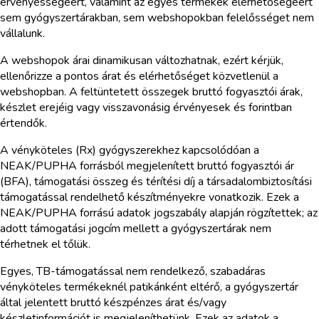
érvényességéért, valamint az egyes termékek elérhetőségéért
sem gyógyszertárakban, sem webshopokban felelősséget nem
vállalunk.
A webshopok árai dinamikusan változhatnak, ezért kérjük,
ellenőrizze a pontos árat és elérhetőséget közvetlenül a
webshopban. A feltüntetett összegek bruttó fogyasztói árak,
készlet erejéig vagy visszavonásig érvényesek és forintban
értendők.
A vényköteles (Rx) gyógyszerekhez kapcsolódóan a
NEAK/PUPHA forrásból megjelenített bruttó fogyasztói ár
(BFA), támogatási összeg és térítési díj a társadalombiztosítási
támogatással rendelhető készítményekre vonatkozik. Ezek a
NEAK/PUPHA forrású adatok jogszabály alapján rögzítettek; az
adott támogatási jogcím mellett a gyógyszertárak nem
térhetnek el tőlük.
Egyes, TB-támogatással nem rendelkező, szabadáras
vényköteles termékeknél patikánként eltérő, a gyógyszertár
által jelentett bruttó készpénzes árat és/vagy
készletinformációt is megjeleníthetünk. Ezek az adatok a