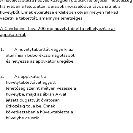
A hüvelytabletta nedves közegben oldódik fel teljesen, nedvesség
hiányában a feloldatlan darabok morzsálódva távozhatnak a
hüvelyből. Ennek elkerülése érdekében olyan mélyen fel kell
vezetni a tablettát, amennyire lehetséges.
A Candibene-Teva 200 mg hüvelytabletta felhelyezése az
applikátorral:
1.​
A hüvelytablettát vegye ki az
alumínium buborékcsomagolásból,
és helyezze az applikátor üregébe.
2.​
Az applikátort a
hüvelytablettával együtt
lehetőség szerint mélyen vezesse a
hüvelybe, majd az ábrán A-val
jelzett dugattyút óvatosan
ütközésig tolja be. Ennek
következtében a hüvelytabletta a
hüvelybe csúszik.
​