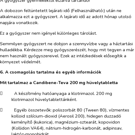
A gyógyszer gyermekektől elzárva tartandó!
A dobozon feltüntetett lejárati idő (Felhasználható:) után ne
alkalmazza ezt a gyógyszert. A lejárati idő az adott hónap utolsó
napjára vonatkozik.
Ez a gyógyszer nem igényel különleges tárolást.
Semmilyen gyógyszert ne dobjon a szennyvízbe vagy a háztartási
hulladékba. Kérdezze meg gyógyszerészét, hogy mit tegyen a már
nem használt gyógyszereivel. Ezek az intézkedések elősegítik a
környezet védelmét.
6. A csomagolás tartalma és egyéb információk
Mit tartalmaz a Candibene-Teva 200 mg hüvelytabletta
​
A készítmény hatóanyaga a klotrimazol. 200 mg
klotrimazol hüvelytablettánként.
​
Egyéb összetevők: poliszorbát 80 (Tween 80), vízmentes
kolloid szilícium-dioxid (Aerosil 200), hidegen duzzadó
keményítő (kukorica), magnézium-sztearát, kopovidon
(Kollidon VA64), nátrium-hidrogén-karbonát, adipinsav,
laktóz-monohidrát.