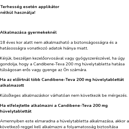
Terhesség esetén applikátor
nélkül használja!
Alkalmazása gyermekeknél
18 éves kor alatt nem alkalmazható a biztonságosságra és a
hatásosságra vonatkozó adatok hiánya miatt.
Kérjük, beszéljen kezelőorvosával vagy gyógyszerészével, ha úgy
gondolja, hogy a Candibene-Teva 200 mg hüvelytabletta hatása
túlságosan erős vagy gyenge az Ön számára.
Ha az előírtnál több Candibene-Teva 200 mg hüvelytablettát
alkalmazott
Külsőleges alkalmazáskor várhatóan nem következik be mérgezés.
Ha elfelejtette alkalmazni a Candibene-Teva 200 mg
hüvelytablettát
Amennyiben este elmaradna a hüvelytabletta alkalmazása, akkor a
következő reggel kell alkalmazni a folyamatosság biztosítása