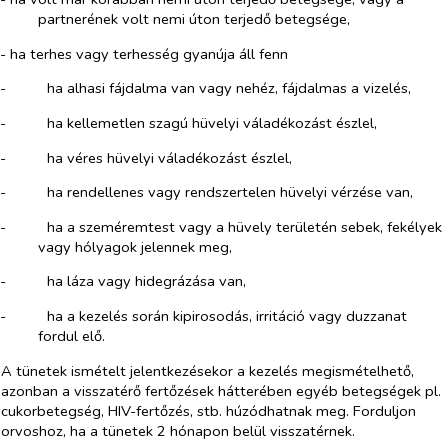
partnerének volt nemi úton terjedő betegsége,
- ha terhes vagy terhesség gyanúja áll fenn
-​
ha alhasi fájdalma van vagy nehéz, fájdalmas a vizelés,
-​
ha kellemetlen szagú hüvelyi váladékozást észlel,
-​
ha véres hüvelyi váladékozást észlel,
-​
ha rendellenes vagy rendszertelen hüvelyi vérzése van,
-​
ha a szeméremtest vagy a hüvely területén sebek, fekélyek
vagy hólyagok jelennek meg,
-​
ha láza vagy hidegrázása van,
-​
ha a kezelés során kipirosodás, irritáció vagy duzzanat
fordul elő.
A tünetek ismételt jelentkezésekor a kezelés megismételhető,
azonban a visszatérő fertőzések hátterében egyéb betegségek pl.
cukorbetegség, HIV-fertőzés, stb. húzódhatnak meg. Forduljon
orvoshoz, ha a tünetek 2 hónapon belül visszatérnek.