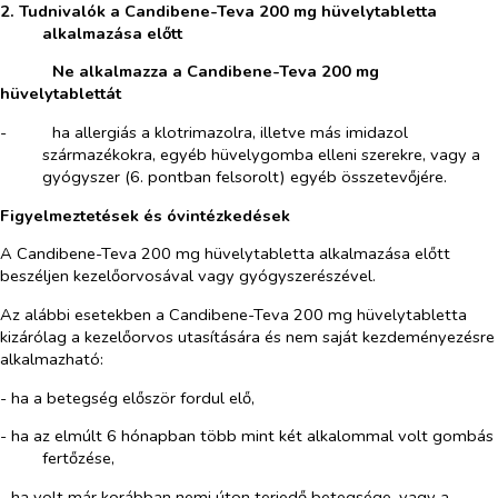
2. Tudnivalók a Candibene-Teva 200 mg hüvelytabletta
alkalmazása előtt
​
Ne alkalmazza a Candibene-Teva 200 mg
hüvelytablettát
-​
ha allergiás a klotrimazolra, illetve más imidazol
származékokra, egyéb hüvelygomba elleni szerekre, vagy a
gyógyszer (6. pontban felsorolt)
egyéb összetevőjére.
Figyelmeztetések és óvintézkedések
A Candibene-Teva 200 mg hüvelytabletta alkalmazása előtt
beszéljen kezelőorvosával vagy gyógyszerészével.
Az alábbi esetekben a Candibene-Teva 200 mg hüvelytabletta
kizárólag a kezelőorvos utasítására és nem saját kezdeményezésre
alkalmazható:
- ha a betegség először fordul elő,
- ha az elmúlt 6 hónapban több mint két alkalommal volt gombás
fertőzése,
- ha volt már korábban nemi úton terjedő betegsége, vagy a