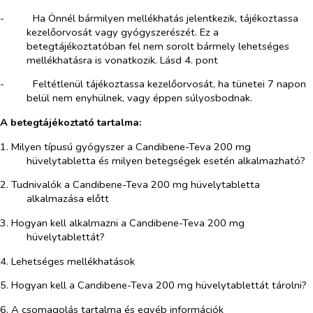
-​
Ha Önnél bármilyen mellékhatás jelentkezik, tájékoztassa
kezelőorvosát vagy gyógyszerészét. Ez a
betegtájékoztatóban fel nem sorolt bármely lehetséges
mellékhatásra is vo
natkozik. Lásd 4. pont
-​
Feltétlenül tájékoztassa kezelőorvosát, ha tünetei 7 napon
belül nem enyhülnek, vagy éppen súlyosbodnak.
A betegtájékoztató tartalma:
1. Milyen típusú gyógyszer a Candibene-Teva 200 mg
hüvelytabletta és milyen betegségek esetén alkalmazható?
2. Tudnivalók a Candibene-Teva 200 mg hüvelytabletta
alkalmazása előtt
3. Hogyan kell alkalmazni a Candibene-Teva 200 mg
hüvelytablettát?
4. Lehetséges mellékhatások
5. Hogyan kell a Candibene-Teva 200 mg hüvelytablettát tárolni?
6. A csomagolás tartalma és egyéb információk