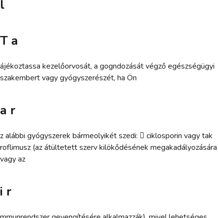
l
T a
ájékoztassa kezelőorvosát, a gogndozását végző egészségügyi
szakembert vagy gyógyszerészét, ha Ön
a r
z alábbi gyógyszerek bármeolyikét szedi:  ciklosporin vagy tak
roflimusz (az átültetett szerv kilökődésének megakadályozására
vagy az
i r
mmunrendszer geyengítésére alkalmazzák), mivel lehetséges,