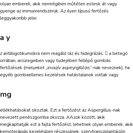
olyan emberek, akik nemrégiben műtéten estesk át vagy
gyenge az immunrendszerük. Az ilyen típusú fertőzés
leggyakoribb jelei
a y
z antibigotikumokra nem reagáló láz és hidegrázás.  a betegó
orrában, arcüregeiben vagy tüdejében fellépő gombás
fertőzések (melyeket „invazív aspeyrgillózis”-nak neveznek), ha
egyéb gombaellenes kezelések hatástalanok voltak vagy
mg
ellékhatásokat okoztak. Ezt a fertőzést az Aspergillus-nak
nevezett penészgomba okozza. AAzok között, akik
megkaphatják ezt a fajta fertőzést, lehetnek olyan emberek, akik
kemoterápiás kezelésben részesülnek, szervtranszplantáción