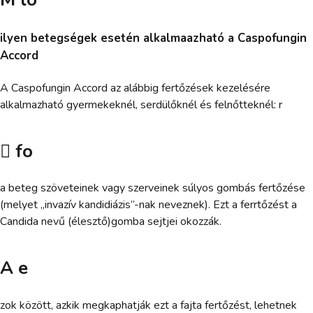
ilyen betegségek esetén alkalmaazható a Caspofungin
Accord
A Caspofungin Accord az alábbig fertőzések kezelésére
alkalmazható gyermekeknél, serdülőknél és felnőtteknél: r
 fo
a beteg szöveteinek vagy szerveinek súlyos gombás fertőzése
(melyet „invazív kandidiázis”-nak neveznek). Ezt a ferrtőzést a
Candida nevű (élesztő)gomba sejtjei okozzák.
A e
zok között, azkik megkaphatják ezt a fajta fertőzést, lehetnek