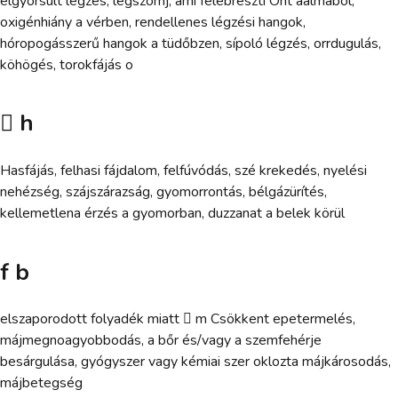
elgyorsult légzés, légszomj, ami felébreszti Önt áalmából,
oxigénhiány a vérben, rendellenes légzési hangok,
hóropogásszerű hangok a tüdőbzen, sípoló légzés, orrdugulás,
köhögés, torokfájás o
 h
Hasfájás, felhasi fájdalom, felfúvódás, szé krekedés, nyelési
nehézség, szájszárazság, gyomorrontás, bélgázürítés,
kellemetlena érzés a gyomorban, duzzanat a belek körül
f b
elszaporodott folyadék miatt  m Csökkent epetermelés,
májmegnoagyobbodás, a bőr és/vagy a szemfehérje
besárgulása, gyógyszer vagy kémiai szer oklozta májkárosodás,
májbetegség