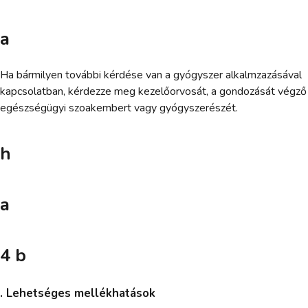
a
Ha bármilyen további kérdése van a gyógyszer alkalmzazásával
kapcsolatban, kérdezze meg kezelőorvosát, a gondozását végző
egészségügyi szoakembert vagy gyógyszerészét.
h
a
4 b
. Lehetséges mellékhatások