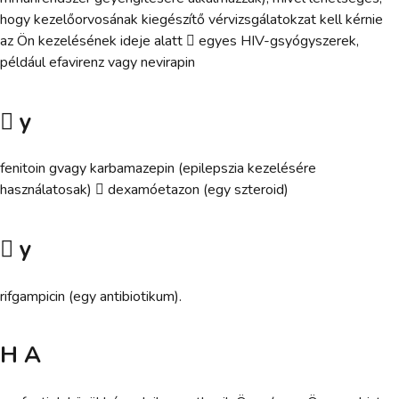
hogy kezelőorvosának kiegészítő vérvizsgálatokzat kell kérnie
az Ön kezelésének ideje alatt  egyes HIV-gsyógyszerek,
például efavirenz vagy nevirapin
 y
fenitoin gvagy karbamazepin (epilepszia kezelésére
használatosak)  dexamóetazon (egy szteroid)
 y
rifgampicin (egy antibiotikum).
H A