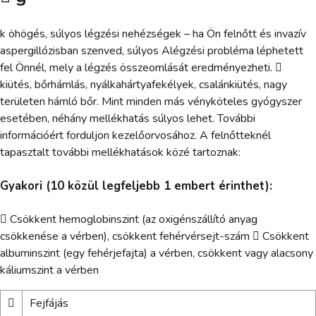
k öhögés, súlyos légzési nehézségek – ha Ön felnőtt és invazív
aspergillózisban szenved, súlyos Alégzési probléma léphetett
fel Önnél, mely a légzés összeomlását eredményezheti. 
kiütés, bőrhámlás, nyálkahártyafekélyek, csalánkiütés, nagy
területen hámló bőr. Mint minden más vényköteles gyógyszer
esetében, néhány mellékhatás súlyos lehet. További
információért forduljon kezelőorvosához. A felnőtteknél
tapasztalt további mellékhatások közé tartoznak:
Gyakori (10 közül legfeljebb 1 embert érinthet):
 Csökkent hemoglobinszint (az oxigénszállító anyag
csökkenése a vérben), csökkent fehérvérsejt-szám  Csökkent
albuminszint (egy fehérjefajta) a vérben, csökkent vagy alacsony
káliumszint a vérben

Fejfájás