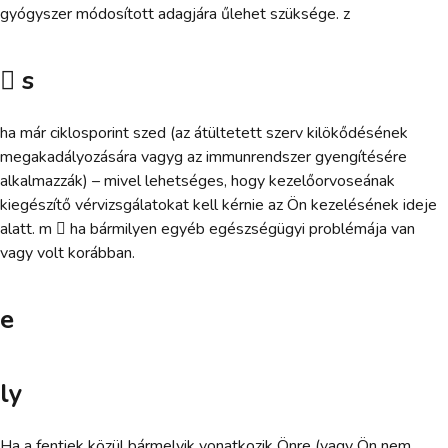
gyógyszer módosított adagjára űlehet szüksége. z
 s
ha már ciklosporint szed (az átültetett szerv kilökődésének
megakadályozására vagyg az immunrendszer gyengítésére
alkalmazzák) – mivel lehetséges, hogy kezelőorvoseának
kiegészítő vérvizsgálatokat kell kérnie az Ön kezelésének ideje
alatt. m  ha bármilyen egyéb egészségügyi problémája van
vagy volt korábban.
e
ly
Ha a fentiek közül bármelyik vonatkozik Önre (vagy Ön nem