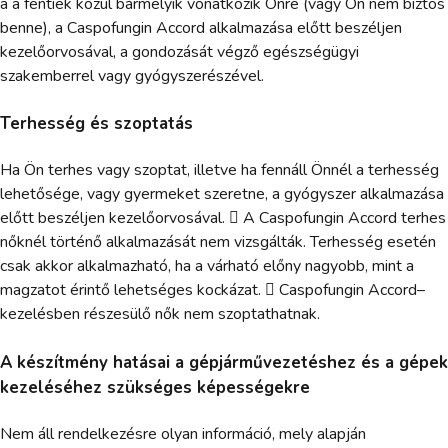
a a fentiek közül bármelyik vonatkozik Önre (vagy Ön nem biztos
benne), a Caspofungin Accord alkalmazása előtt beszéljen
kezelőorvosával, a gondozását végző egészségügyi
szakemberrel vagy gyógyszerészével.
Terhesség és szoptatás
Ha Ön terhes vagy szoptat, illetve ha fennáll Önnél a terhesség
lehetősége, vagy gyermeket szeretne, a gyógyszer alkalmazása
előtt beszéljen kezelőorvosával.  A Caspofungin Accord terhes
nőknél történő alkalmazását nem vizsgálták. Terhesség esetén
csak akkor alkalmazható, ha a várható előny nagyobb, mint a
magzatot érintő lehetséges kockázat.  Caspofungin Accord–
kezelésben részesülő nők nem szoptathatnak.
A készítmény hatásai a gépjárművezetéshez és a gépek
kezeléséhez szükséges képességekre
Nem áll rendelkezésre olyan információ, mely alapján