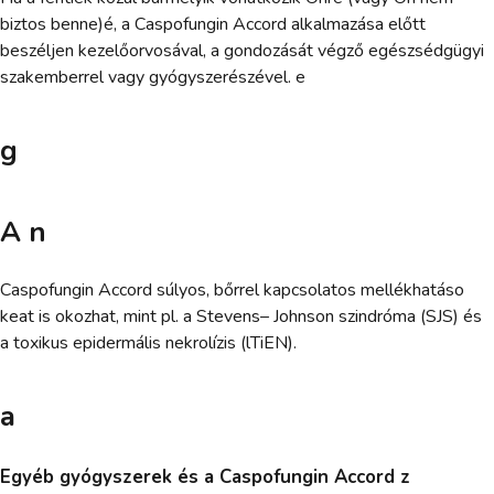
biztos benne)é, a Caspofungin Accord alkalmazása előtt
beszéljen kezelőorvosával, a gondozását végző egészsédgügyi
szakemberrel vagy gyógyszerészével. e
g
A n
Caspofungin Accord súlyos, bőrrel kapcsolatos mellékhatáso
keat is okozhat, mint pl. a Stevens– Johnson szindróma (SJS) és
a toxikus epidermális nekrolízis (lTiEN).
a
Egyéb gyógyszerek és a Caspofungin Accord z