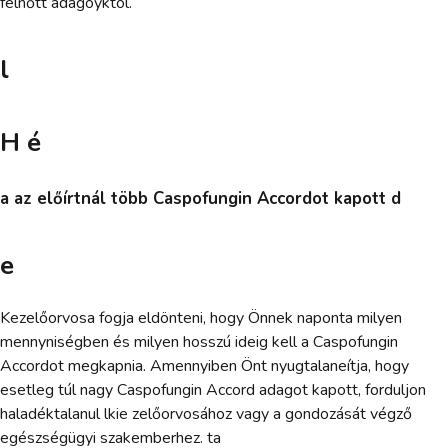
felnőtt adagoyktól.
l
H é
a az előírtnál több Caspofungin Accordot kapott d
e
Kezelőorvosa fogja eldönteni, hogy Önnek naponta milyen
mennyniségben és milyen hosszú ideig kell a Caspofungin
Accordot megkapnia. Amennyiben Önt nyugtalaneítja, hogy
esetleg túl nagy Caspofungin Accord adagot kapott, forduljon
haladéktalanul lkie zelőorvosához vagy a gondozását végző
egészségügyi szakemberhez. ta