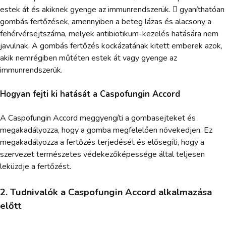
estek át és akiknek gyenge az immunrendszerük.  gyaníthatóan
gombás fertőzések, amennyiben a beteg lázas és alacsony a
fehérvérsejtszáma, melyek antibiotikum-kezelés hatására nem
javulnak. A gombás fertőzés kockázatának kitett emberek azok,
akik nemrégiben műtéten estek át vagy gyenge az
immunrendszerük.
Hogyan fejti ki hatását a Caspofungin Accord
A Caspofungin Accord meggyengíti a gombasejteket és
megakadályozza, hogy a gomba megfelelően növekedjen. Ez
megakadályozza a fertőzés terjedését és elősegíti, hogy a
szervezet természetes védekezőképessége által teljesen
leküzdje a fertőzést.
2. Tudnivalók a Caspofungin Accord alkalmazása
előtt