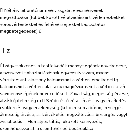
 Néhány laboratóriumi vérvizsgálat eredményének
megváltozása (többek között véralvadássanl, vérlemezkékkel,
vörösvértestekkel és fehérvérsejtekkel kapcsolatos
megbetegedések) ű
 z
Étvágycsökkenés, a testfolyadék mennyiségének növekedése,
a szervezet sóháztartásásnak egyensúlyzavara, magas
vércukorszint, alacsony kalciumszint a vérben, emelkedettg
kalciumszint a vérben, alacsony magnéziumszint a vérben, a vér
savmennyiségének növekedése  Zavartság, idegesség érzése,
alvásképtelenség m  Szédülés érzése, érzés- vagy érzékelés-
csökkenés vagy érzékenység (különeösen a bőrön), remegés,
álmosság érzése, az ízérzékelés megváltozása, bizsergés vagyl
zysibbadás  Homályos látás, fokozott könnyezés,
szemhéjduzzanat, a szemfehérjeé besárgulása