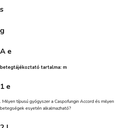
s
g
A e
betegtájékoztató tartalma: m
1 e
. Milyen típusú gyógyszer a Caspofungin Accord és milyen
betegségek esyetén alkalmazható?
2 l