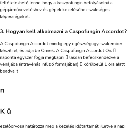
feltételezhető lenne, hogy a kaszpofungin befolyásolná a
gépjárművezetéshez és gépek kezeléséhez szükséges
képességeket.
3. Hogyan kell alkalmazni a Caspofungin Accordot?
A Caspofungin Accordot mindig egy egészségügyi szakember
készíti el, és adja be Önnek. A Caspofungin Accordot Ön: 
naponta egyszer fogja megkapni  lassan befecskendezve a
vénájába (intravénás infúzió formájában)  körülbelül 1 óra alatt
beadva. t
n
K ű
ezelőorvosa határozza meg a kezelés időtartamát, illetve a napi