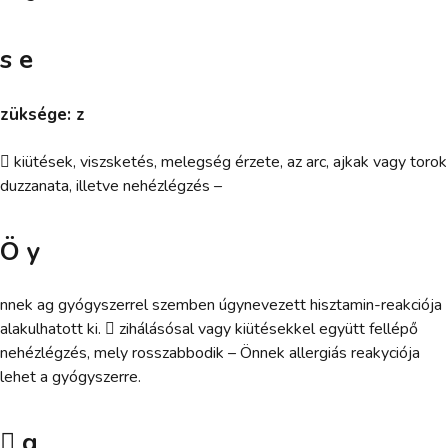
s e
züksége: z
 kiütések, viszsketés, melegség érzete, az arc, ajkak vagy torok
duzzanata, illetve nehézlégzés –
Ö y
nnek ag gyógyszerrel szemben úgynevezett hisztamin-reakciója
alakulhatott ki.  zihálásósal vagy kiütésekkel együtt fellépő
nehézlégzés, mely rosszabbodik – Önnek allergiás reakyciója
lehet a gyógyszerre.
 g