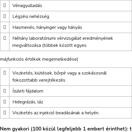

Vénagyulladás

Légzési nehézség

Hasmenés, hányinger vagy hányás

Néhány laboratóriumi vérvizsgálat eredményének
megváltozása (többek között egyes
májfunkciós értékek megemelkedése)

Viszketés, kiütések, bőrpír vagy a szokásosnál
fokozottabb verejtékezés

Ízületi fájdalom

Hidegrázás, láz

Viszketés az injekció beadásának a helyén.
Nem gyakori (100 közül legfeljebb 1 embert érinthet): t