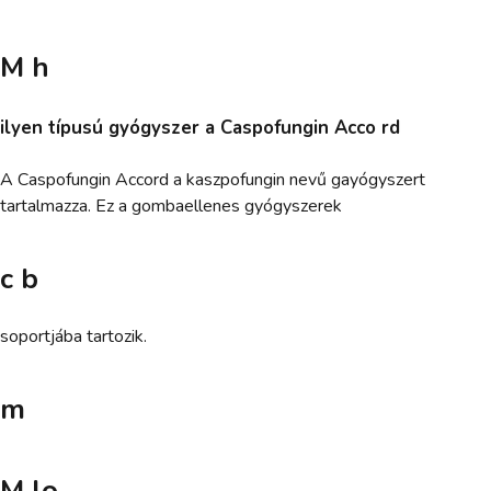
M h
ilyen típusú gyógyszer a Caspofungin Acco rd
A Caspofungin Accord a kaszpofungin nevű gayógyszert
tartalmazza. Ez a gombaellenes gyógyszerek
c b
soportjába tartozik.
m
M lo