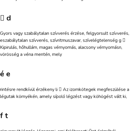
 d
Gyors vagy szabálytalan szívverés érzése, felgyorsult szívverés,
eszabálytalan szívverés, szívritmuszavar, szívelégtelenség g 
Kipirulás, hőhullám, magas vérnyomás, alacsony vérnyomásn,
vörösség a véna mentén, mely
é e
rintésre rendkívül érzékeny li  Az izomkötegek megfeszülése a
légutak környékén, amely sípoló légzést vagy köhögést vált ki,
f t