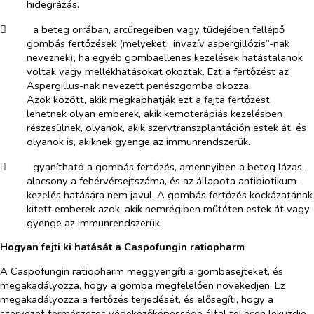
hidegrázás.
​
a beteg orrában, arcüregeiben vagy tüdejében fellépő
gombás fertőzések (melyeket „invazív aspergillózis”-nak
neveznek), ha egyéb gombaellenes kezelések hatástalanok
voltak vagy mellékhatásokat okoztak. Ezt a fertőzést az
Aspergillus-nak nevezett penészgomba okozza.
Azok között, akik megkaphatják ezt a fajta fertőzést,
lehetnek olyan emberek, akik kemoterápiás kezelésben
részesülnek, olyanok, akik szervtranszplantáción estek át, és
olyanok is, akiknek gyenge az immunrendszerük.
​
gyanítható a gombás fertőzés, amennyiben a beteg lázas,
alacsony a fehérvérsejtszáma, és az állapota antibiotikum-
kezelés hatására nem javul. A gombás fertőzés kockázatának
kitett emberek azok, akik nemrégiben műtéten estek át vagy
gyenge az immunrendszerük.
Hogyan fejti ki hatását a Caspofungin ratiopharm
A Caspofungin ratiopharm meggyengíti a gombasejteket, és
megakadályozza, hogy a gomba megfelelően növekedjen. Ez
megakadályozza a fertőzés terjedését, és elősegíti, hogy a
szervezet természetes védekezőképessége által teljesen leküzdje