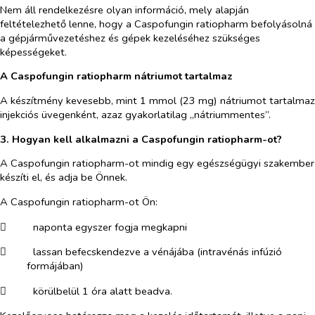
Nem áll rendelkezésre olyan információ, mely alapján
feltételezhető lenne, hogy a Caspofungin ratiopharm befolyásolná
a gépjárművezetéshez és gépek kezeléséhez szükséges
képességeket.
A Caspofungin ratiopharm nátriumot tartalmaz
A készítmény kevesebb, mint 1 mmol (23 mg) nátriumot tartalmaz
injekciós üvegenként, azaz gyakorlatilag „nátriummentes”.
3. Hogyan kell alkalmazni a Caspofungin ratiopharm-ot?
A Caspofungin ratiopharm-ot mindig egy egészségügyi szakember
készíti el, és adja be Önnek.
A Caspofungin ratiopharm-ot Ön:
​
naponta egyszer fogja megkapni
​
lassan befecskendezve a vénájába (intravénás infúzió
formájában)
​
körülbelül 1 óra alatt beadva.