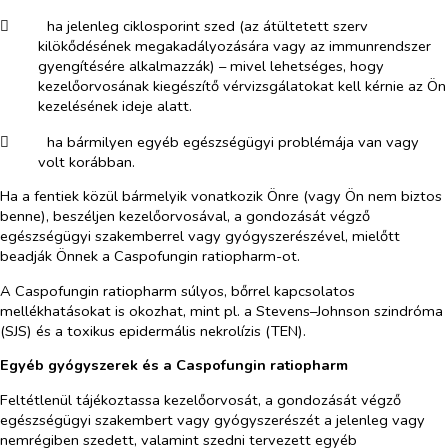
​
ha jelenleg ciklosporint szed (az átültetett szerv
kilökődésének megakadályozására vagy az immunrendszer
gyengítésére alkalmazzák) – mivel lehetséges, hogy
kezelőorvosának kiegészítő vérvizsgálatokat kell kérnie az Ön
kezelésének ideje alatt.
​
ha bármilyen egyéb egészségügyi problémája van vagy
volt korábban.
Ha a fentiek közül bármelyik vonatkozik Önre (vagy Ön nem biztos
benne), beszéljen kezelőorvosával, a gondozását végző
egészségügyi szakemberrel vagy gyógyszerészével, mielőtt
beadják Önnek a Caspofungin ratiopharm-ot.
A Caspofungin ratiopharm súlyos, bőrrel kapcsolatos
mellékhatásokat is okozhat, mint pl. a Stevens–Johnson szindróma
(SJS) és a toxikus epidermális nekrolízis (TEN).
Egyéb gyógyszerek és a Caspofungin ratiopharm
Feltétlenül tájékoztassa kezelőorvosát, a gondozását végző
egészségügyi szakembert vagy gyógyszerészét a jelenleg vagy
nemrégiben szedett, valamint szedni tervezett egyéb