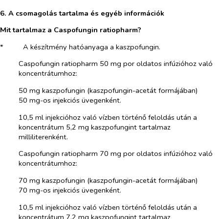
6. A csomagolás tartalma és egyéb információk
Mit tartalmaz a Caspofungin ratiopharm?
*​
A készítmény hatóanyaga a kaszpofungin.
Caspofungin ratiopharm 50 mg por oldatos infúzióhoz való
koncentrátumhoz:
50 mg kaszpofungin (kaszpofungin-acetát formájában)
50 mg-os injekciós üvegenként.
10,5 ml injekcióhoz való vízben történő feloldás után a
koncentrátum 5,2 mg kaszpofungint tartalmaz
milliliterenként.
Caspofungin ratiopharm 70 mg por oldatos infúzióhoz való
koncentrátumhoz:
70 mg kaszpofungin (kaszpofungin-acetát formájában)
70 mg-os injekciós üvegenként.
10,5 ml injekcióhoz való vízben történő feloldás után a
koncentrátum 7,2 mg kaszpofungint tartalmaz