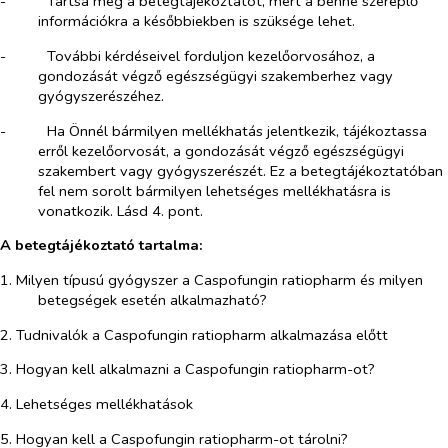
-​
Tartsa meg a betegtájékoztatót, mert a benne szereplő
információkra a későbbiekben is szüksége lehet.
-​
További kérdéseivel forduljon kezelőorvosához, a
gondozását végző egészségügyi szakemberhez vagy
gyógyszerészéhez.
-​
Ha Önnél bármilyen mellékhatás jelentkezik, tájékoztassa
erről kezelőorvosát, a gondozását végző egészségügyi
szakembert vagy gyógyszerészét. Ez a betegtájékoztatóban
fel nem sorolt bármilyen lehetséges mellékhatásra is
vonatkozik. Lásd 4. pont.
A betegtájékoztató tartalma:
1. Milyen típusú gyógyszer a Caspofungin ratiopharm és milyen
betegségek esetén alkalmazható?
2. Tudnivalók a Caspofungin ratiopharm alkalmazása előtt
3. Hogyan kell alkalmazni a Caspofungin ratiopharm-ot?
4. Lehetséges mellékhatások
5. Hogyan kell a Caspofungin ratiopharm-ot tárolni?