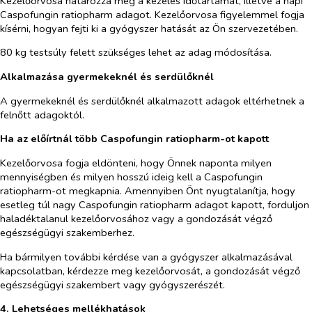
Kezelőorvosa határozza meg a kezelés időtartamát, illetve a napi
Caspofungin ratiopharm adagot. Kezelőorvosa figyelemmel fogja
kísérni, hogyan fejti ki a gyógyszer hatását az Ön szervezetében.
80 kg testsúly felett szükséges lehet az adag módosítása.
Alkalmazása gyermekeknél és serdülőknél
A gyermekeknél és serdülőknél alkalmazott adagok eltérhetnek a
felnőtt adagoktól.
Ha az előírtnál több Caspofungin ratiopharm-ot kapott
Kezelőorvosa fogja eldönteni, hogy Önnek naponta milyen
mennyiségben és milyen hosszú ideig kell a Caspofungin
ratiopharm-ot megkapnia. Amennyiben Önt nyugtalanítja, hogy
esetleg túl nagy Caspofungin ratiopharm adagot kapott, forduljon
haladéktalanul kezelőorvosához vagy a gondozását végző
egészségügyi szakemberhez.
Ha bármilyen további kérdése van a gyógyszer alkalmazásával
kapcsolatban, kérdezze meg kezelőorvosát, a gondozását végző
egészségügyi szakembert vagy gyógyszerészét.
4. Lehetséges mellékhatások