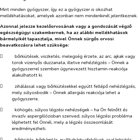
Mint minden gyógyszer, így ez a gyógyszer is okozhat
mellékhatásokat, amelyek azonban nem mindenkinél jelentkeznek.
Azonnal jelezze kezelőorvosának vagy a gondozását végző
egészségügyi szakembernek, ha az alábbi mellékhatások
bármelyikét tapasztalja, mivel Önnek sürgős orvosi
beavatkozásra lehet szüksége:
​
bőrkiütések, viszketés, melegség érzete, az arc, ajkak vagy
torok vizenyős duzzanata, illetve nehézlégzés – Önnek a
gyógyszerrel szemben úgynevezett hisztamin-reakciója
alakulhatott ki.
​
zihálással vagy bőrkiütésekkel együtt fellépő nehézlégzés,
mely súlyosbodik – Önnek allergiás reakciója lehet a
gyógyszerre.
​
köhögés, súlyos légzési nehézségek – ha Ön felnőtt és
invazív aspergillózisban szenved, súlyos légzési probléma
léphetett fel Önnél, mely a légzés összeomlását
eredményezheti.
​
bőrkiütés, bőrhámlás, nyálkahártyafekélyek, csalánkiütés,