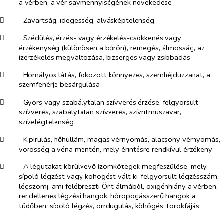
a vérben, a vér savmennyiségének növekedése
​
Zavartság, idegesség, alvásképtelenség,
​
Szédülés, érzés- vagy érzékelés-csökkenés vagy
érzékenység (különösen a bőrön), remegés, álmosság, az
ízérzékelés megváltozása, bizsergés vagy zsibbadás
​
Homályos látás, fokozott könnyezés, szemhéjduzzanat, a
szemfehérje besárgulása
​
Gyors vagy szabálytalan szívverés érzése, felgyorsult
szívverés, szabálytalan szívverés, szívritmuszavar,
szívelégtelenség
​
Kipirulás, hőhullám, magas vérnyomás, alacsony vérnyomás,
vörösség a véna mentén, mely érintésre rendkívül érzékeny
​
A légutakat körülvevő izomkötegek megfeszülése, mely
sípoló légzést vagy köhögést vált ki, felgyorsult légzésszám,
légszomj, ami felébreszti Önt álmából, oxigénhiány a vérben,
rendellenes légzési hangok, hóropogásszerű hangok a
tüdőben, sípoló légzés, orrdugulás, köhögés, torokfájás