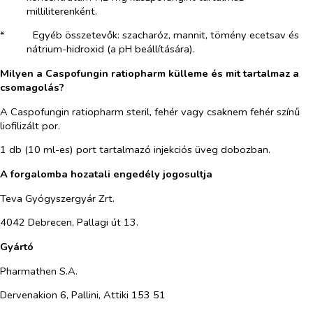
milliliterenként.
*​
Egyéb összetevők: szacharóz, mannit, tömény ecetsav és
nátrium-hidroxid (a pH beállítására).
Milyen a Caspofungin ratiopharm külleme és mit tartalmaz a
csomagolás?
A Caspofungin ratiopharm steril, fehér vagy csaknem fehér színű
liofilizált por.
1 db (10 ml-es) port tartalmazó injekciós üveg dobozban.
A forgalomba hozatali engedély jogosultja
Teva Gyógyszergyár Zrt.
4042 Debrecen, Pallagi út 13.
Gyártó
Pharmathen S.A.
Dervenakion 6, Pallini, Attiki 153 51