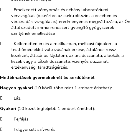
​
Emelkedett vérnyomás és néhány laboratóriumi
vérvizsgálat (beleértve az elektrolitszint a vesében és
véralvadás-vizsgálat is) eredményének megváltozása, az Ön
által szedett immunrendszert gyengítő gyógyszerek
szintjének emelkedése
​
Kellemetlen érzés a mellkasban, mellkasi fájdalom, a
testhőmérséklet változásának érzése, általános rossz
közérzet, általános fájdalom, az arc duzzanata, a bokák, a
kezek vagy a lábak duzzanata, vizenyős duzzanat,
érzékenység, fáradtságérzés.
Mellékhatások gyermekeknél és serdülőknél
Nagyon gyakori
(10 közül több mint 1 embert érinthet):
​
Láz.
Gyakori
(10 közül legfeljebb 1 embert érinthet):
​
Fejfájás
​
Felgyorsult szívverés