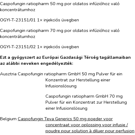
Caspofungin ratiopharm 50 mg por oldatos infúzióhoz való
koncentrátumhoz
OGYI-T-23151/01 1× injekciós üvegben
Caspofungin ratiopharm 70 mg por oldatos infúzióhoz való
koncentrátumhoz
OGYI-T-23151/02 1× injekciós üvegben
Ezt a gyógyszert az Európai Gazdasági Térség tagállamaiban
az alábbi neveken engedélyezték:
Ausztria Caspofungin ratiopharm GmbH 50 mg Pulver für ein
Konzentrat zur Herstellung einer
Infusionslösung
Caspofungin ratiopharm GmbH 70 mg
Pulver für ein Konzentrat zur Herstellung
einer Infusionslösung
Belgium
Caspofungin Teva Generics 50 mg poeder voor
concentraat voor oplossing voor infusie /
poudre pour solution à diluer pour perfusion