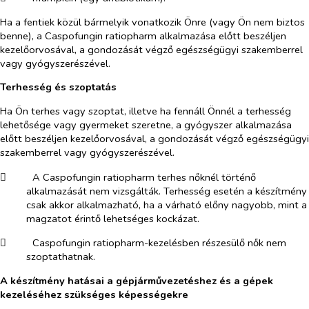
Ha a fentiek közül bármelyik vonatkozik Önre (vagy Ön nem biztos
benne), a Caspofungin ratiopharm alkalmazása előtt beszéljen
kezelőorvosával, a gondozását végző egészségügyi szakemberrel
vagy gyógyszerészével.
Terhesség és szoptatás
Ha Ön terhes vagy szoptat, illetve ha fennáll Önnél a terhesség
lehetősége vagy gyermeket szeretne, a gyógyszer alkalmazása
előtt beszéljen kezelőorvosával, a gondozását végző egészségügyi
szakemberrel vagy gyógyszerészével.
​
A Caspofungin ratiopharm terhes nőknél történő
alkalmazását nem vizsgálták. Terhesség esetén a készítmény
csak akkor alkalmazható, ha a várható előny nagyobb, mint a
magzatot érintő lehetséges kockázat.
​
Caspofungin ratiopharm-kezelésben részesülő nők nem
szoptathatnak.
A készítmény hatásai a gépjárművezetéshez és a gépek
kezeléséhez szükséges képességekre