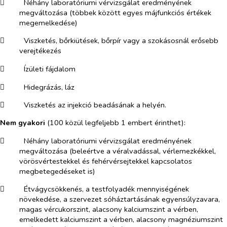
​
Néhány laboratóriumi vérvizsgálat eredményének
megváltozása (többek között egyes májfunkciós értékek
megemelkedése)
​
Viszketés, bőrkiütések, bőrpír vagy a szokásosnál erősebb
verejtékezés
​
Ízületi fájdalom
​
Hidegrázás, láz
​
Viszketés az injekció beadásának a helyén.
Nem gyakori
(100 közül legfeljebb 1 embert érinthet):
​
Néhány laboratóriumi vérvizsgálat eredményének
megváltozása (beleértve a véralvadással, vérlemezkékkel,
vörösvértestekkel és fehérvérsejtekkel kapcsolatos
megbetegedéseket is)
​
Étvágycsökkenés, a testfolyadék mennyiségének
növekedése, a szervezet sóháztartásának egyensúlyzavara,
magas vércukorszint, alacsony kalciumszint a vérben,
emelkedett kalciumszint a vérben, alacsony magnéziumszint