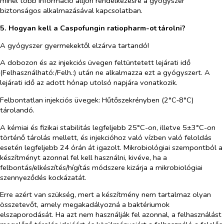
minél több információ álljon rendelkezésre a gyógyszer
biztonságos alkalmazásával kapcsolatban.
5. Hogyan kell a Caspofungin ratiopharm-ot tárolni?
A gyógyszer gyermekektől elzárva tartandó!
A dobozon és az injekciós üvegen feltüntetett lejárati idő
(Felhasználható:/Felh.:) után ne alkalmazza ezt a gyógyszert. A
lejárati idő az adott hónap utolsó napjára vonatkozik.
Felbontatlan injekciós üvegek: Hűtőszekrényben (2°C‑8°C)
tárolandó.
A kémiai és fizikai stabilitás legfeljebb 25°C-on, illetve 5±3°C-on
történő tárolás mellett, és injekcióhoz való vízben való feloldás
esetén legfeljebb 24 órán át igazolt. Mikrobiológiai szempontból a
készítményt azonnal fel kell használni, kivéve, ha a
felbontás/elkészítés/hígítás módszere kizárja a mikrobiológiai
szennyeződés kockázatát.
Erre azért van szükség, mert a készítmény nem tartalmaz olyan
összetevőt, amely megakadályozná a baktériumok
elszaporodását. Ha azt nem használják fel azonnal, a felhasználást