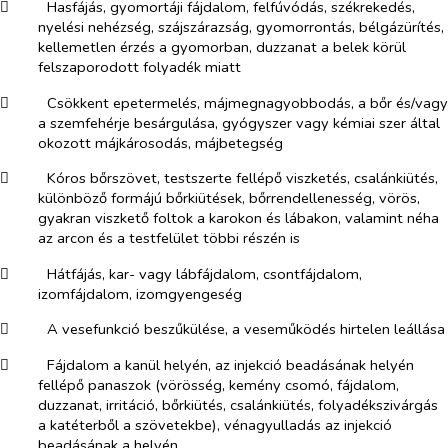
​
Hasfájás, gyomortáji fájdalom, felfúvódás, székrekedés,
nyelési nehézség, szájszárazság, gyomorrontás, bélgázürítés,
kellemetlen érzés a gyomorban, duzzanat a belek körül
felszaporodott folyadék miatt
​
Csökkent epetermelés, májmegnagyobbodás, a bőr és/vagy
a szemfehérje besárgulása, gyógyszer vagy kémiai szer által
okozott májkárosodás, májbetegség
​
Kóros bőrszövet, testszerte fellépő viszketés, csalánkiütés,
különböző formájú bőrkiütések, bőrrendellenesség, vörös,
gyakran viszkető foltok a karokon és lábakon, valamint néha
az arcon és a testfelület többi részén is
​
Hátfájás, kar- vagy lábfájdalom, csontfájdalom,
izomfájdalom, izomgyengeség
​
A vesefunkció beszűkülése, a veseműködés hirtelen leállása
​
Fájdalom a kanül helyén, az injekció beadásának helyén
fellépő panaszok (vörösség, kemény csomó, fájdalom,
duzzanat, irritáció, bőrkiütés, csalánkiütés, folyadékszivárgás
a katéterből a szövetekbe), vénagyulladás az injekció
beadásának a helyén