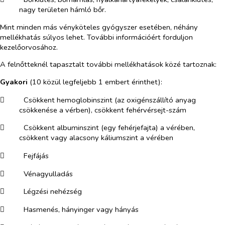
nagy területen hámló bőr.
Mint minden más vényköteles gyógyszer esetében, néhány
mellékhatás súlyos lehet. További információért forduljon
kezelőorvosához.
A felnőtteknél tapasztalt további mellékhatások közé tartoznak:
Gyakori
(10 közül legfeljebb 1 embert érinthet):
​
Csökkent hemoglobinszint (az oxigénszállító anyag
csökkenése a vérben), csökkent fehérvérsejt-szám
​
Csökkent albuminszint (egy fehérjefajta) a vérében,
csökkent vagy alacsony káliumszint a vérében
​
Fejfájás
​
Vénagyulladás
​
Légzési nehézség
​
Hasmenés, hányinger vagy hányás