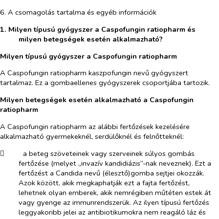
6. A csomagolás tartalma és egyéb információk
1. Milyen típusú gyógyszer a Caspofungin ratiopharm és
milyen betegségek esetén alkalmazható?
Milyen típusú gyógyszer a Caspofungin ratiopharm
A Caspofungin ratiopharm kaszpofungin nevű gyógyszert
tartalmaz. Ez a gombaellenes gyógyszerek csoportjába tartozik.
Milyen betegségek esetén alkalmazható a Caspofungin
ratiopharm
A Caspofungin ratiopharm az alábbi fertőzések kezelésére
alkalmazható gyermekeknél, serdülőknél és felnőtteknél:
​
a beteg szöveteinek vagy szerveinek súlyos gombás
fertőzése (melyet „invazív kandidiázis”-nak neveznek). Ezt a
fertőzést a Candida nevű (élesztő)gomba sejtjei okozzák.
Azok között, akik megkaphatják ezt a fajta fertőzést,
lehetnek olyan emberek, akik nemrégiben műtéten estek át
vagy gyenge az immunrendszerük. Az ilyen típusú fertőzés
leggyakoribb jelei az antibiotikumokra nem reagáló láz és