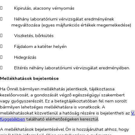
​
Kipirulás, alacsony vérnyomás
​
Néhány laboratóriumi vérvizsgálat eredményének
megváltozása (egyes májfunkciós értékek megemelkedése)
​
Viszketés, bőrkiütés
​
Fájdalom a katéter helyén
​
Hidegrázás
​
Eltérés néhány laboratóriumi vérvizsgálat eredményében.
Mellékhatások bejelentése
Ha Önnél bármilyen mellékhatás jelentkezik, tájékoztassa
kezelőorvosát, a gondozását végző egészségügyi szakembert
vagy gyógyszerészét. Ez a betegtájékoztatóban fel nem sorolt
bármilyen lehetséges mellékhatásra is vonatkozik. A
mellékhatásokat közvetlenül a hatóság részére is bejelentheti az
V.
függelékben
található elérhetőségeken keresztül
.
A mellékhatások bejelentésével Ön is hozzájárulhat ahhoz, hogy