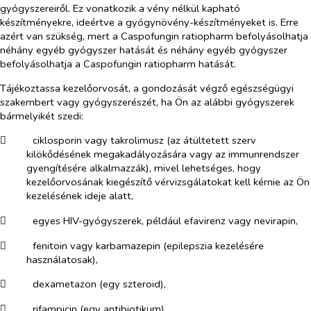
gyógyszereiről. Ez vonatkozik a vény nélkül kapható
készítményekre, ideértve a gyógynövény-készítményeket is. Erre
azért van szükség, mert a Caspofungin ratiopharm befolyásolhatja
néhány egyéb gyógyszer hatását és néhány egyéb gyógyszer
befolyásolhatja a Caspofungin ratiopharm hatását.
Tájékoztassa kezelőorvosát, a gondozását végző egészségügyi
szakembert vagy gyógyszerészét, ha Ön az alábbi gyógyszerek
bármelyikét szedi:
​
ciklosporin vagy takrolimusz (az átültetett szerv
kilökődésének megakadályozására vagy az immunrendszer
gyengítésére alkalmazzák), mivel lehetséges, hogy
kezelőorvosának kiegészítő vérvizsgálatokat kell kérnie az Ön
kezelésének ideje alatt,
​
egyes HIV-gyógyszerek, például efavirenz vagy nevirapin,
​
fenitoin vagy karbamazepin (epilepszia kezelésére
használatosak),
​
dexametazon (egy szteroid),
​
rifampicin (egy antibiotikum).