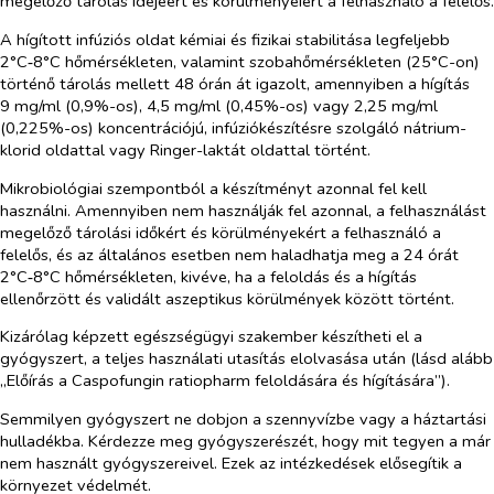
megelőző tárolás idejéért és körülményeiért a felhasználó a felelős.
A hígított infúziós oldat kémiai és fizikai stabilitása legfeljebb
2°C‑8°C hőmérsékleten, valamint szobahőmérsékleten (25°C-on)
történő tárolás mellett 48 órán át igazolt, amennyiben a hígítás
9 mg/ml (0,9%-os), 4,5 mg/ml (0,45%-os) vagy 2,25 mg/ml
(0,225%-os) koncentrációjú, infúziókészítésre szolgáló nátrium-
klorid oldattal vagy Ringer-laktát oldattal történt.
Mikrobiológiai szempontból a készítményt azonnal fel kell
használni. Amennyiben nem használják fel azonnal, a felhasználást
megelőző tárolási időkért és körülményekért a felhasználó a
felelős, és az általános esetben nem haladhatja meg a 24 órát
2°C‑8°C hőmérsékleten, kivéve, ha a feloldás és a hígítás
ellenőrzött és validált aszeptikus körülmények között történt.
Kizárólag képzett egészségügyi szakember készítheti el a
gyógyszert, a teljes használati utasítás elolvasása után (lásd alább
„Előírás a Caspofungin ratiopharm feloldására és hígítására”).
Semmilyen gyógyszert ne dobjon a szennyvízbe vagy a háztartási
hulladékba. Kérdezze meg gyógyszerészét, hogy mit tegyen a már
nem használt gyógyszereivel. Ezek az intézkedések elősegítik a
környezet védelmét.