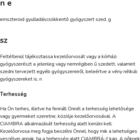
n e
emszteroid gyulladáscsökkentő gyógyszert szed. g
sz
Feltétlenül tájékoztassa kezelőorvosát vagy a kórházi
gyógyszerészt a jelenleg vagy nemrégiben ű szedett, valamint
szedni tervezett egyéb gyógyszereiről, beleértve a vény nélküli
gyógyszereket is. n
Terhesség
Ha Ön terhes, illetve ha fennáll Önnél a terhesség lehetősége
vagy gyermeket szeretne, közölje kezelőorvosával. A
CIAMBRA alkalmazását terhesség alatt kerülni kell.
Kezelőorvosa meg fogja beszélni Önnel, hogy mik a lehetséges
veszélyei annak, ha a terhesség alatt CIAMBRÁ-t kap. A nőknek