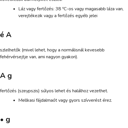
Láz vagy fertőzés: 38 ºC-os vagy magasabb láza van,
verejtékezik vagy a fertőzés egyéb jelei
é A
szlelhetők (mivel lehet, hogy a normálisnál kevesebb
fehérvérsejtje van, ami nagyon gyakori).
A g
fertőzés (szeypszis) súlyos lehet és halálhoz vezethet.
Mellkasi fájdalmaót vagy gyors szívverést érez.
• g