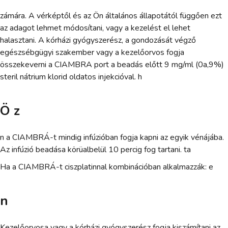
zámára. A vérképtől és az Ön általános állapotától függően ezt
az adagot lehmet módosítani, vagy a kezelést el lehet
halasztani. A kórházi gyógyszerész, a gondozását végző
egészsébgügyi szakember vagy a kezelőorvos fogja
összekeverni a CIAMBRA port a beadás előtt 9 mg/ml (0a,9%)
steril nátrium klorid oldatos injekcióval. h
Ö z
n a CIAMBRÁ-t mindig infúzióban fogja kapni az egyik vénájába.
Az infúzió beadása körüalbelül 10 percig fog tartani. ta
Ha a CIAMBRÁ-t ciszplatinnal kombinációban alkalmazzák: e
n
Kezelőorvosa vagy a kórházi gyógyszerész fogja kiszámítani az