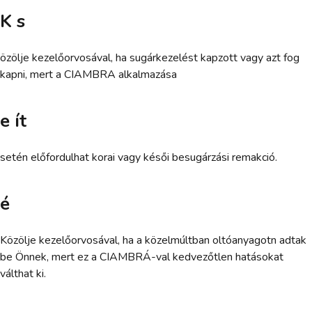
K s
özölje kezelőorvosával, ha sugárkezelést kapzott vagy azt fog
kapni, mert a CIAMBRA alkalmazása
e ít
setén előfordulhat korai vagy késői besugárzási remakció.
é
Közölje kezelőorvosával, ha a közelmúltban oltóanyagotn adtak
be Önnek, mert ez a CIAMBRÁ-val kedvezőtlen hatásokat
válthat ki.