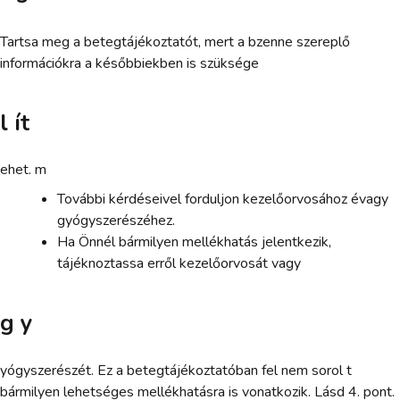
Tartsa meg a betegtájékoztatót, mert a bzenne szereplő
információkra a későbbiekben is szüksége
l ít
ehet. m
További kérdéseivel forduljon kezelőorvosához évagy
gyógyszerészéhez.
Ha Önnél bármilyen mellékhatás jelentkezik,
tájéknoztassa erről kezelőorvosát vagy
g y
yógyszerészét. Ez a betegtájékoztatóban fel nem sorol t
bármilyen lehetséges mellékhatásra is vonatkozik. Lásd 4. pont.