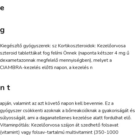
e
g
Kiegészítő gyógyszerek: sz Kortikoszteroidok: Kezelőorvosa
szteroid tablettákat fog felírni Önnek (naponta kétszer 4 mg ű
dexametazonnak megfelelő mennyiségben), melyet a
CIAMBRA-kezelés előtti napon, a kezelés n
n t
apján, valamint az azt követő napon kell bevennie. Ez a
gyógyszer csökkenti azoknak a bőrreakcióknak a gyakoriságát és
súlyosságát, ami a daganatellenes kezelése alatt fordulhat elő.
Vitaminpótlás: Kezelőorvosa szájon át szedhető folsavat
(vitamint) vagy folsav-tartalmú multivitamint (350-1000