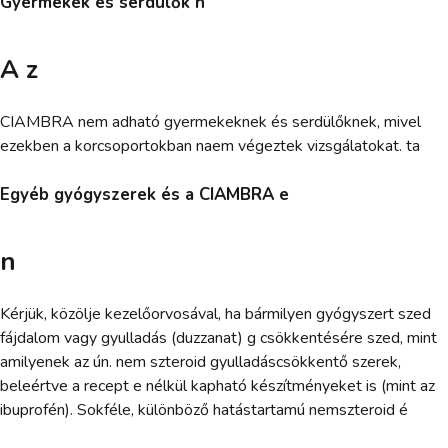
Gyermekek és serdülők h
A z
CIAMBRA nem adható gyermekeknek és serdülőknek, mivel
ezekben a korcsoportokban naem végeztek vizsgálatokat. ta
Egyéb gyógyszerek és a CIAMBRA e
n
Kérjük, közölje kezelőorvosával, ha bármilyen gyógyszert szed
fájdalom vagy gyulladás (duzzanat) g csökkentésére szed, mint
amilyenek az ún. nem szteroid gyulladáscsökkentő szerek,
beleértve a recept e nélkül kapható készítményeket is (mint az
ibuprofén). Sokféle, különböző hatástartamú nemszteroid é