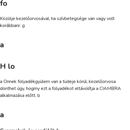
fo
Közölje kezelőorvosával, ha szívbetegsége van vagy volt
korábbanr. g
a
H lo
a Önnek folyadékgyülem van a tüdeje körül, kezelőorvosa
dönthet úgy, hogmy ezt a folyadékot eltávolítja a CIAMBRA
alkalmazása előtt. b
a