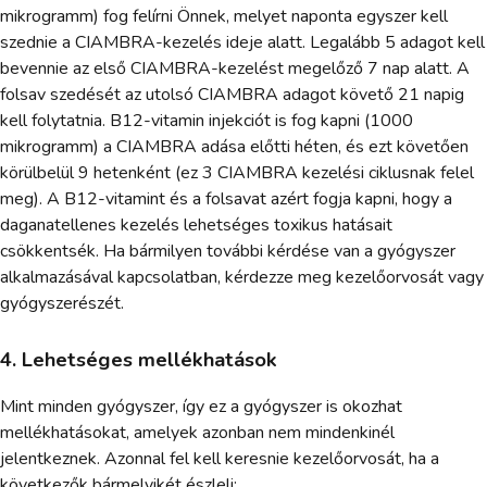
mikrogramm) fog felírni Önnek, melyet naponta egyszer kell
szednie a CIAMBRA-kezelés ideje alatt. Legalább 5 adagot kell
bevennie az első CIAMBRA-kezelést megelőző 7 nap alatt. A
folsav szedését az utolsó CIAMBRA adagot követő 21 napig
kell folytatnia. B12-vitamin injekciót is fog kapni (1000
mikrogramm) a CIAMBRA adása előtti héten, és ezt követően
körülbelül 9 hetenként (ez 3 CIAMBRA kezelési ciklusnak felel
meg). A B12-vitamint és a folsavat azért fogja kapni, hogy a
daganatellenes kezelés lehetséges toxikus hatásait
csökkentsék. Ha bármilyen további kérdése van a gyógyszer
alkalmazásával kapcsolatban, kérdezze meg kezelőorvosát vagy
gyógyszerészét.
4. Lehetséges mellékhatások
Mint minden gyógyszer, így ez a gyógyszer is okozhat
mellékhatásokat, amelyek azonban nem mindenkinél
jelentkeznek. Azonnal fel kell keresnie kezelőorvosát, ha a
következők bármelyikét észleli: