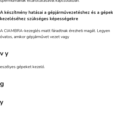
spermiumainak eltároltatásával kapcsolatban.
A készítmény hatásai a gépjárművezetéshez és a gépek
kezeléséhez szükséges képességekre
A CIAMBRA-kezeglés miatt fáradtnak érezheti magát. Legyen
óvatos, amikor gépjárművet vezet vagy
v y
eszélyes gépeket kezeló.
g
y