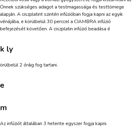
Önnek szükséges adagot a testmagassága és testtömege
alapján. A ciszplatint szintén infúzióban fogja kapni az egyik
vénájába, e körülbelül 30 perccel a CIAMBRA infúzió
befejezését követően. A ciszplatin infúzió beadása é
k ly
örülbelül 2 óráig fog tartani.
e
m
Az infúziót általában 3 hetente egyszer fogja kapni.