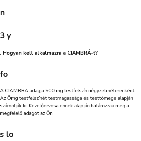
n
3 y
. Hogyan kell alkalmazni a CIAMBRÁ-t?
fo
A CIAMBRA adagja 500 mg testfelszín négyzetméterenként.
Az Örng testfelszínét testmagassága és testtömege alapján
számolják ki. Kezelőorvosa ennek alapján határozzaa meg a
megfelelő adagot az Ön
s lo