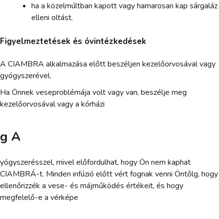
ha a közelmúltban kapott vagy hamarosan kap sárgaláz
elleni oltást.
Figyelmeztetések és óvintézkedések
A CIAMBRA alkalmazása előtt beszéljen kezelőorvosával vagy
gyógyszerével.
Ha Önnek veseproblémája volt vagy van, beszélje meg
kezelőorvosával vagy a kórházi
g A
yógyszerésszel, mivel előfordulhat, hogy Ön nem kaphat
CIAMBRÁ-t. Minden infúzió előtt vért fognak venni Öntőlg, hogy
ellenőrizzék a vese- és májműködés értékeit, és hogy
megfelelő-e a vérképe