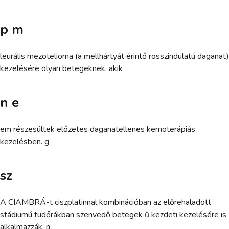
p m
leurális mezotelioma (a mellhártyát érintő rosszindulatú daganat)
kezelésére olyan betegeknek, akik
n e
em részesültek előzetes daganatellenes kemoterápiás
kezelésben. g
sz
A CIAMBRÁ-t ciszplatinnal kombinációban az előrehaladott
stádiumú tüdőrákban szenvedő betegek ű kezdeti kezelésére is
alkalmazzák. n