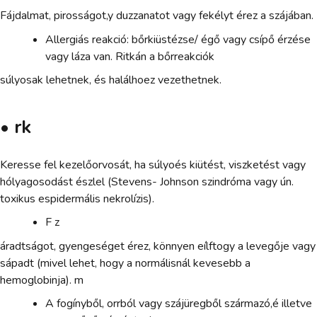
Fájdalmat, pirosságot,y duzzanatot vagy fekélyt érez a szájában.
Allergiás reakció: bőrkiüstézse/ égő vagy csípő érzése
vagy láza van. Ritkán a bőrreakciók
súlyosak lehetnek, és halálhoez vezethetnek.
• rk
Keresse fel kezelőorvosát, ha súlyoés kiütést, viszketést vagy
hólyagosodást észlel (Stevens- Johnson szindróma vagy ún.
toxikus espidermális nekrolízis).
F z
áradtságot, gyengeséget érez, könnyen eílftogy a levegője vagy
sápadt (mivel lehet, hogy a normálisnál kevesebb a
hemoglobinja). m
A fogínyből, orrból vagy szájüregből származó,é illetve