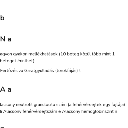
b
N a
agyon gyakori mellékhatások (10 beteg közül több mint 1
beteget érinthet):
Fertőzés za Garatgyulladás (torokfájás) t
A a
lacsony neutrofil granulocita szám (a fehérvérsejtek egy fajtája)
li Alacsony fehérvérsejtszám e Alacsony hemoglobinszint n