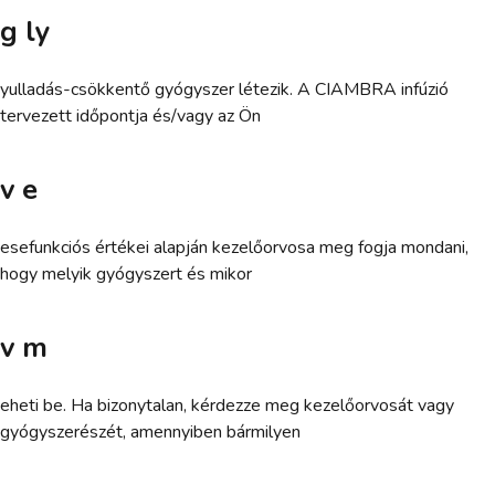
g ly
yulladás-csökkentő gyógyszer létezik. A CIAMBRA infúzió
tervezett időpontja és/vagy az Ön
v e
esefunkciós értékei alapján kezelőorvosa meg fogja mondani,
hogy melyik gyógyszert és mikor
v m
eheti be. Ha bizonytalan, kérdezze meg kezelőorvosát vagy
gyógyszerészét, amennyiben bármilyen