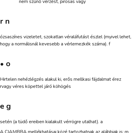
nem szűnő vérzést, pirosas vagy
r n
ózsaszínes vizeletet, szokatlan véraláfutást észlel (myivel lehet,
hogy a normálisnál kevesebb a vérlemezkék száma). f
• o
Hirtelen nehézlégzés alakul ki, erős mellkasi fájdalmat érez
rvagy véres köpettel járó köhögés
e g
setén (a tüdő ereiben kialakult vérrögre utalhat). a
A CIAMBRA mellékhatásai közé tartozhatnak az alábbiak is: m