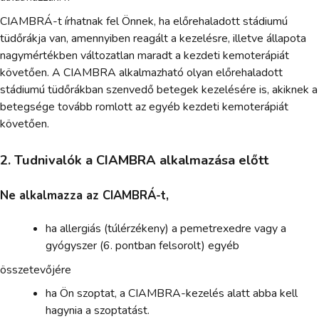
CIAMBRÁ-t írhatnak fel Önnek, ha előrehaladott stádiumú
tüdőrákja van, amennyiben reagált a kezelésre, illetve állapota
nagymértékben változatlan maradt a kezdeti kemoterápiát
követően. A CIAMBRA alkalmazható olyan előrehaladott
stádiumú tüdőrákban szenvedő betegek kezelésére is, akiknek a
betegsége tovább romlott az egyéb kezdeti kemoterápiát
követően.
2. Tudnivalók a CIAMBRA alkalmazása előtt
Ne alkalmazza az CIAMBRÁ-t,
ha allergiás (túlérzékeny) a pemetrexedre vagy a
gyógyszer (6. pontban felsorolt) egyéb
összetevőjére
ha Ön szoptat, a CIAMBRA-kezelés alatt abba kell
hagynia a szoptatást.