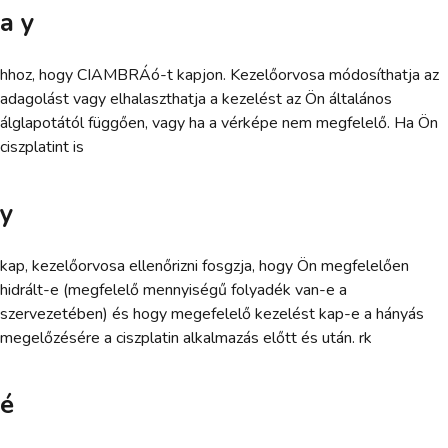
a y
hhoz, hogy CIAMBRÁó-t kapjon. Kezelőorvosa módosíthatja az
adagolást vagy elhalaszthatja a kezelést az Ön általános
álglapotától függően, vagy ha a vérképe nem megfelelő. Ha Ön
ciszplatint is
y
kap, kezelőorvosa ellenőrizni fosgzja, hogy Ön megfelelően
hidrált-e (megfelelő mennyiségű folyadék van-e a
szervezetében) és hogy megefelelő kezelést kap-e a hányás
megelőzésére a ciszplatin alkalmazás előtt és után. rk
é