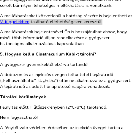
sorolt bármilyen lehetséges mellékhatásra is vonatkozik.
A mellékhatásokat közvetlenül a hatóság részére is bejelentheti az
V. függelékben
található elérhetőségeken keresztül.
A mellékhatások bejelentésével Ön is hozzájárulhat ahhoz, hogy
minél több információ álljon rendelkezésre a gyógyszer
biztonságos alkalmazásával kapcsolatban.
5. Hogyan kell a Cisatracurium Kabi-t tárolni?
A gyógyszer gyermekektől elzárva tartandó!
A dobozon és az injekciós üvegen feltüntetett lejárati idő
(„Felhasználható:”, ill. „Felh.:”) után ne alkalmazza ez a gyógyszert.
A lejárati idő az adott hónap utolsó napjára vonatkozik.
Tárolási körülmények
Felnyitás előtt:
Hűtőszekrényben (2°C-8°C) tárolandó.
Nem fagyasztható!
A fénytől való védelem érdekében az injekciós üveget tartsa a