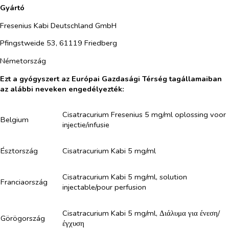
Gyártó
Fresenius Kabi Deutschland GmbH
Pfingstweide 53, 61119 Friedberg
Németország
Ezt a gyógyszert az Európai Gazdasági Térség tagállamaiban
az alábbi neveken engedélyezték:
Cisatracurium Fresenius 5 mg/ml oplossing voor
Belgium
injectie/infusie
Észtország
Cisatracurium Kabi 5 mg/ml
Cisatracurium Kabi 5 mg/ml, solution
Franciaország
injectable/pour perfusion
Cisatracurium Kabi 5 mg/ml, Διάλυμα για ένεση/
Görögország
έγχυση