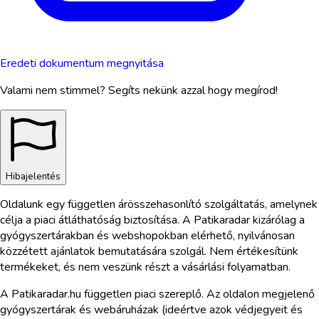
Eredeti dokumentum megnyitása
Valami nem stimmel? Segíts nekünk azzal hogy megírod!
Hibajelentés
Oldalunk egy független árösszehasonlító szolgáltatás, amelynek
célja a piaci átláthatóság biztosítása. A Patikaradar kizárólag a
gyógyszertárakban és webshopokban elérhető, nyilvánosan
közzétett ajánlatok bemutatására szolgál. Nem értékesítünk
termékeket, és nem veszünk részt a vásárlási folyamatban.
A Patikaradar.hu független piaci szereplő. Az oldalon megjelenő
gyógyszertárak és webáruházak (ideértve azok védjegyeit és