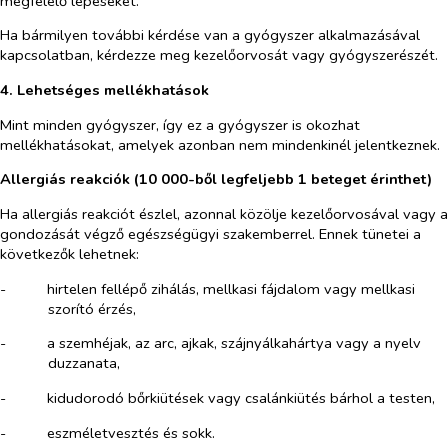
megfelelő lépéseket.
Ha bármilyen további kérdése van a gyógyszer alkalmazásával
kapcsolatban, kérdezze meg kezelőorvosát vagy gyógyszerészét.
4. Lehetséges mellékhatások
Mint minden gyógyszer, így ez a gyógyszer is okozhat
mellékhatásokat, amelyek azonban nem mindenkinél jelentkeznek.
Allergiás reakciók (10 000-ből legfeljebb 1 beteget érinthet)
Ha allergiás reakciót észlel, azonnal közölje kezelőorvosával vagy a
gondozását végző egészségügyi szakemberrel. Ennek tünetei a
következők lehetnek:
-​
hirtelen fellépő zihálás, mellkasi fájdalom vagy mellkasi
szorító érzés,
-​
a szemhéjak, az arc, ajkak, szájnyálkahártya vagy a nyelv
duzzanata,
-​
kidudorodó bőrkiütések vagy csalánkiütés bárhol a testen,
-​
eszméletvesztés és sokk.