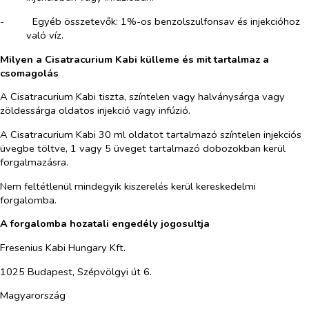
-​
Egyéb összetevők: 1%-os benzolszulfonsav és injekcióhoz
való víz.
Milyen a Cisatracurium Kabi külleme és mit tartalmaz a
csomagolás
A Cisatracurium Kabi tiszta, színtelen vagy halványsárga vagy
zöldessárga oldatos injekció vagy infúzió.
A Cisatracurium Kabi 30 ml oldatot tartalmazó színtelen injekciós
üvegbe töltve, 1 vagy 5 üveget tartalmazó dobozokban kerül
forgalmazásra.
Nem feltétlenül mindegyik kiszerelés kerül kereskedelmi
forgalomba.
A forgalomba hozatali engedély jogosultja
Fresenius Kabi Hungary Kft.
1025 Budapest, Szépvölgyi út 6.
Magyarország