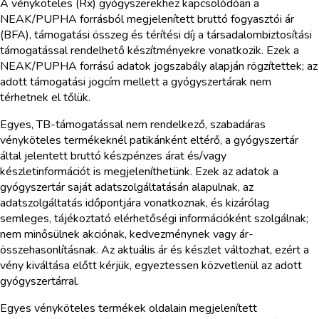
A vényköteles (Rx) gyógyszerekhez kapcsolódóan a
NEAK/PUPHA forrásból megjelenített bruttó fogyasztói ár
(BFA), támogatási összeg és térítési díj a társadalombiztosítási
támogatással rendelhető készítményekre vonatkozik. Ezek a
NEAK/PUPHA forrású adatok jogszabály alapján rögzítettek; az
adott támogatási jogcím mellett a gyógyszertárak nem
térhetnek el tőlük.
Egyes, TB-támogatással nem rendelkező, szabadáras
vényköteles termékeknél patikánként eltérő, a gyógyszertár
által jelentett bruttó készpénzes árat és/vagy
készletinformációt is megjeleníthetünk. Ezek az adatok a
gyógyszertár saját adatszolgáltatásán alapulnak, az
adatszolgáltatás időpontjára vonatkoznak, és kizárólag
semleges, tájékoztató elérhetőségi információként szolgálnak;
nem minősülnek akciónak, kedvezménynek vagy ár-
összehasonlításnak. Az aktuális ár és készlet változhat, ezért a
vény kiváltása előtt kérjük, egyeztessen közvetlenül az adott
gyógyszertárral.
Egyes vényköteles termékek oldalain megjelenített