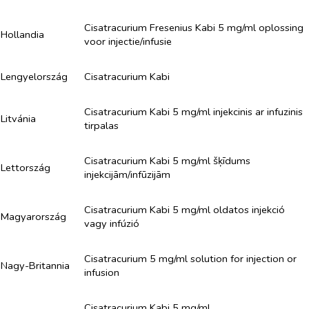
Cisatracurium Fresenius Kabi 5 mg/ml oplossing
Hollandia
voor injectie/infusie
Lengyelország
Cisatracurium Kabi
Cisatracurium Kabi 5 mg/ml injekcinis ar infuzinis
Litvánia
tirpalas
Cisatracurium Kabi 5 mg/ml šķīdums
Lettország
injekcijām/infūzijām
Cisatracurium Kabi 5 mg/ml oldatos injekció
Magyarország
vagy infúzió
Cisatracurium 5 mg/ml solution for injection or
Nagy-Britannia
infusion
Cisatracurium Kabi 5 mg/ml