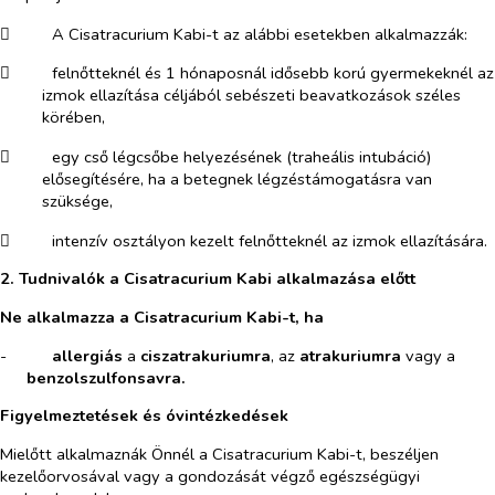
​
A Cisatracurium Kabi-t az alábbi esetekben alkalmazzák:
​
felnőtteknél és 1 hónaposnál idősebb korú gyermekeknél az
izmok ellazítása céljából sebészeti beavatkozások széles
körében,
​
egy cső légcsőbe helyezésének (traheális intubáció)
elősegítésére, ha a betegnek légzéstámogatásra van
szüksége,
​
intenzív osztályon kezelt felnőtteknél az izmok ellazítására.
2. Tudnivalók a Cisatracurium Kabi alkalmazása előtt
Ne alkalmazza a Cisatracurium Kabi-t, ha
-​
allergiás
a
ciszatrakuriumra
, az
atrakuriumra
vagy a
benzolszulfonsavra.
Figyelmeztetések és óvintézkedések
Mielőtt alkalmaznák Önnél a Cisatracurium Kabi-t, beszéljen
kezelőorvosával vagy
a gondozását végző egészségügyi