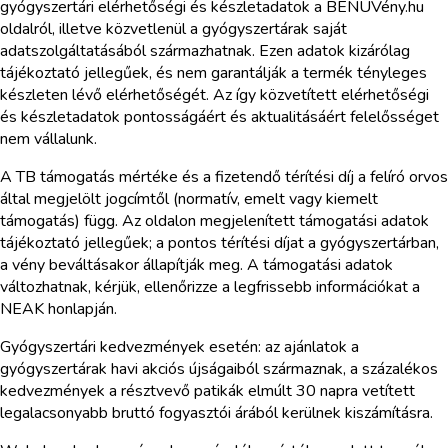
gyógyszertári elérhetőségi és készletadatok a BENUVény.hu
oldalról, illetve közvetlenül a gyógyszertárak saját
adatszolgáltatásából származhatnak. Ezen adatok kizárólag
tájékoztató jellegűek, és nem garantálják a termék tényleges
készleten lévő elérhetőségét. Az így közvetített elérhetőségi
és készletadatok pontosságáért és aktualitásáért felelősséget
nem vállalunk.
A TB támogatás mértéke és a fizetendő térítési díj a felíró orvos
által megjelölt jogcímtől (normatív, emelt vagy kiemelt
támogatás) függ. Az oldalon megjelenített támogatási adatok
tájékoztató jellegűek; a pontos térítési díjat a gyógyszertárban,
a vény beváltásakor állapítják meg. A támogatási adatok
változhatnak, kérjük, ellenőrizze a legfrissebb információkat a
NEAK honlapján.
Gyógyszertári kedvezmények esetén: az ajánlatok a
gyógyszertárak havi akciós újságaiból származnak, a százalékos
kedvezmények a résztvevő patikák elmúlt 30 napra vetített
legalacsonyabb bruttó fogyasztói árából kerülnek kiszámításra.