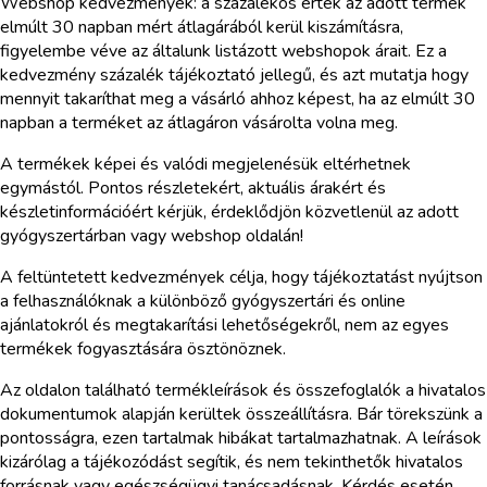
Webshop kedvezmények: a százalékos érték az adott termék
elmúlt 30 napban mért átlagárából kerül kiszámításra,
figyelembe véve az általunk listázott webshopok árait. Ez a
kedvezmény százalék tájékoztató jellegű, és azt mutatja hogy
mennyit takaríthat meg a vásárló ahhoz képest, ha az elmúlt 30
napban a terméket az átlagáron vásárolta volna meg.
A termékek képei és valódi megjelenésük eltérhetnek
egymástól. Pontos részletekért, aktuális árakért és
készletinformációért kérjük, érdeklődjön közvetlenül az adott
gyógyszertárban vagy webshop oldalán!
A feltüntetett kedvezmények célja, hogy tájékoztatást nyújtson
a felhasználóknak a különböző gyógyszertári és online
ajánlatokról és megtakarítási lehetőségekről, nem az egyes
termékek fogyasztására ösztönöznek.
Az oldalon található termékleírások és összefoglalók a hivatalos
dokumentumok alapján kerültek összeállításra. Bár törekszünk a
pontosságra, ezen tartalmak hibákat tartalmazhatnak. A leírások
kizárólag a tájékozódást segítik, és nem tekinthetők hivatalos
forrásnak vagy egészségügyi tanácsadásnak. Kérdés esetén