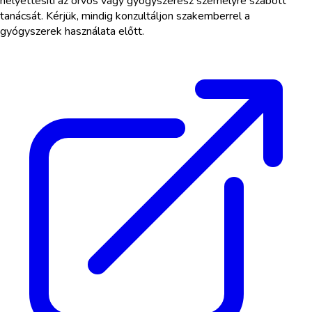
helyettesíti az orvos vagy gyógyszerész személyre szabott
tanácsát. Kérjük, mindig konzultáljon szakemberrel a
gyógyszerek használata előtt.