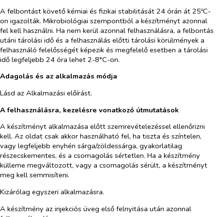
A felbontást követő kémiai és fizikai stabilitását 24 órán át 25ºC-
on igazolták. Mikrobiológiai szempontból a készítményt azonnal
fel kell használni. Ha nem kerül azonnal felhasználásra, a felbontás
utáni tárolási idő és a felhasználás előtti tárolási körülmények a
felhasználó felelősségét képezik és megfelelő esetben a tárolási
idő legfeljebb 24 óra lehet 2-8°C-on.
Adagolás és az alkalmazás módja
Lásd az Alkalmazási előírást.
A felhasználásra, kezelésre vonatkozó útmutatások
A készítményt alkalmazása előtt szemrevételezéssel
ellenőrizni
kell. Az oldat csak akkor használható fel, ha tiszta és színtelen,
vagy legfeljebb enyhén sárga/zöldessárga, gyakorlatilag
részecskementes, és a csomagolás sértetlen. Ha a készítmény
külleme megváltozott, vagy a csomagolás sérült, a készítményt
meg kell semmisíteni.
Kizárólag egyszeri alkalmazásra.
A készítmény az injekciós üveg első felnyitása után azonnal