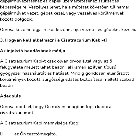
gépjárművezetéshez és gépek üzemeltetéséhez szükséges
képességeire. Veszélyes lehet, ha a műtétet követően túl hamar
gépjárművet vezet, gépet kezel, vagy veszélyes körülmények
között dolgozik.
Orvosa közölni fogja, mikor kezdhet újra vezetni és gépeket kezelni.
3. Hogyan kell alkalmazni a Cisatracurium Kabi-t?
Az injekció beadásának módja
A Cisatracurium Kabi-t csak olyan orvos által vagy az ő
felügyelete mellett lehet beadni, aki ismeri az ilyen típusú
gyógyszer használatát és hatását.
Mindig gondosan ellenőrzött
körülmények között, sürgősségi ellátás biztosítása mellett szabad
beadni.
Adagolás
Orvosa dönti el, hogy Ön milyen adagban fogja kapni a
ciszatrakuriumot.
A Cisatracurium Kabi mennyisége függ:
​
az Ön testtömegétől