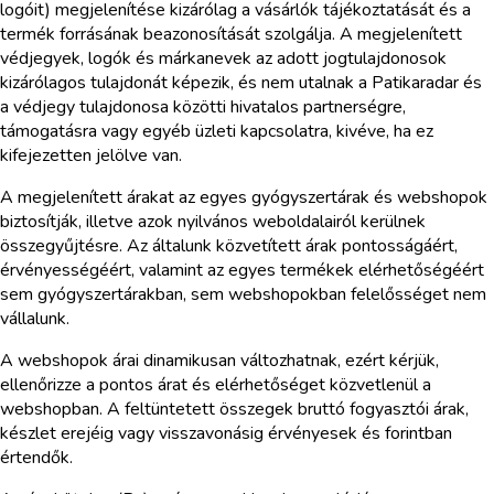
logóit) megjelenítése kizárólag a vásárlók tájékoztatását és a
termék forrásának beazonosítását szolgálja. A megjelenített
védjegyek, logók és márkanevek az adott jogtulajdonosok
kizárólagos tulajdonát képezik, és nem utalnak a Patikaradar és
a védjegy tulajdonosa közötti hivatalos partnerségre,
támogatásra vagy egyéb üzleti kapcsolatra, kivéve, ha ez
kifejezetten jelölve van.
A megjelenített árakat az egyes gyógyszertárak és webshopok
biztosítják, illetve azok nyilvános weboldalairól kerülnek
összegyűjtésre. Az általunk közvetített árak pontosságáért,
érvényességéért, valamint az egyes termékek elérhetőségéért
sem gyógyszertárakban, sem webshopokban felelősséget nem
vállalunk.
A webshopok árai dinamikusan változhatnak, ezért kérjük,
ellenőrizze a pontos árat és elérhetőséget közvetlenül a
webshopban. A feltüntetett összegek bruttó fogyasztói árak,
készlet erejéig vagy visszavonásig érvényesek és forintban
értendők.