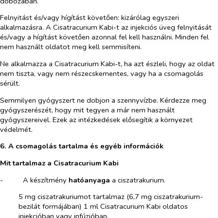
dobozában.
Felnyitást és/vagy hígítást követően:
kizárólag egyszeri
alkalmazásra. A Cisatracurium Kabi-t az injekciós üveg felnyitását
és/vagy a hígítást követően azonnal fel kell használni. Minden fel
nem használt oldatot meg kell semmisíteni.
Ne alkalmazza a Cisatracurium Kabi-t, ha azt észleli, hogy az oldat
nem tiszta, vagy nem részecskementes, vagy ha a csomagolás
sérült.
Semmilyen gyógyszert ne dobjon a szennyvízbe. Kérdezze meg
gyógyszerészét, hogy mit tegyen a már nem használt
gyógyszereivel. Ezek az intézkedések elősegítik a környezet
védelmét.
6. A csomagolás tartalma és egyéb információk
Mit tartalmaz a Cisatracurium Kabi
-​
A készítmény
hatóanyaga
a ciszatrakurium.
5 mg ciszatrakuriumot tartalmaz (6,7 mg ciszatrakurium-
bezilát formájában) 1 ml Cisatracurium Kabi oldatos
injekcióban vagy infúzióban.