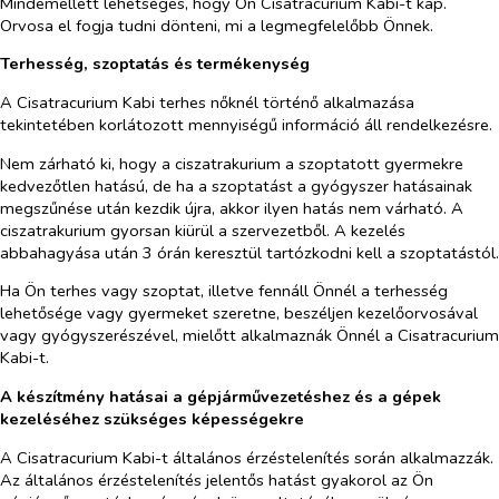
Mindemellett lehetséges, hogy Ön Cisatracurium Kabi-t kap.
Orvosa el fogja tudni dönteni, mi a legmegfelelőbb Önnek.
Terhesség, szoptatás és termékenység
A Cisatracurium Kabi terhes nőknél történő alkalmazása
tekintetében korlátozott mennyiségű információ áll rendelkezésre.
Nem zárható ki, hogy a ciszatrakurium a szoptatott gyermekre
kedvezőtlen hatású, de ha a szoptatást a gyógyszer hatásainak
megszűnése után kezdik újra, akkor ilyen hatás nem várható. A
ciszatrakurium gyorsan kiürül a szervezetből. A kezelés
abbahagyása után 3 órán keresztül tartózkodni kell a szoptatástól.
Ha Ön terhes vagy szoptat, illetve fennáll Önnél a terhesség
lehetősége vagy gyermeket szeretne, beszéljen kezelőorvosával
vagy gyógyszerészével, mielőtt alkalmaznák Önnél a Cisatracurium
Kabi-t.
A készítmény hatásai a gépjárművezetéshez és a gépek
kezeléséhez szükséges képességekre
A Cisatracurium Kabi-t általános érzéstelenítés során alkalmazzák.
Az általános érzéstelenítés jelentős hatást gyakorol az Ön