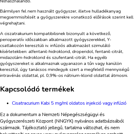
felhasználandó.
Bármilyen fel nem használt gyógyszer, illetve hulladékanyag
megsemmisítését a gyógyszerekre vonatkozó előírások szerint kell
végrehajtani.
A ciszatrakurium kompatibilisnek bizonyult a következő,
perioperatív időszakban alkalmazott gyógyszerekkel, Y-
csatlakozón keresztüli iv. infúziós alkalmazást szimuláló
kísérletekben: alfentanil-hidroklorid, droperidol, fentanil-citrát,
midazolám-hidroklorid és szufentanil-citrát. Ha egyéb
gyógyszereket is alkalmaznak ugyanazon a tűn vagy kanülön
keresztül, úgy tanácsos mindegyik szert a megfelelő mennyiségű
intravénás oldattal, pl. 0,9%-os nátrium-klorid oldattal átmosni.
Kapcsolódó termékek
Cisatracurium Kabi 5 mg/ml oldatos injekció vagy infúzió
Ez a dokumentum a Nemzeti Népegészségügyi és
Gyógyszerészeti Központ (NNGYK) nyilvános adatbázisából
származik. Tájékoztató jellegű, tartalma változhat, és nem