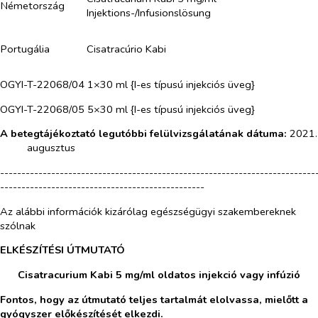
Németország
Injektions-/Infusionslösung
Portugália
Cisatracúrio Kabi
OGYI-T-22068/04 1×30 ml {I-es típusú injekciós üveg}
OGYI-T-22068/05 5×30 ml {I-es típusú injekciós üveg}
A betegtájékoztató legutóbbi felülvizsgálatának dátuma:
2021.
augusztus
--------------------------------------------------------------------------
------------------------------------------------
Az alábbi információk kizárólag egészségügyi szakembereknek
szólnak
ELKÉSZÍTÉSI ÚTMUTATÓ
Cisatracurium Kabi 5 mg/ml oldatos injekció vagy infúzió
Fontos, hogy az útmutató teljes tartalmát elolvassa, mielőtt a
gyógyszer előkészítését elkezdi.