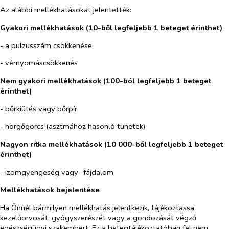
Az alábbi mellékhatásokat jelentették:
Gyakori mellékhatások (10-ből legfeljebb 1 beteget érinthet)
- a pulzusszám csökkenése
- vérnyomáscsökkenés
Nem gyakori mellékhatások (100-ból legfeljebb 1 beteget
érinthet)
- bőrkiütés vagy bőrpír
- hörgőgörcs (asztmához hasonló tünetek)
Nagyon ritka mellékhatások (10 000-ből legfeljebb 1 beteget
érinthet)
- izomgyengeség vagy -fájdalom
Mellékhatások bejelentése
Ha Önnél bármilyen mellékhatás jelentkezik, tájékoztassa
kezelőorvosát, gyógyszerészét vagy a gondozását végző
egészségügyi szakembert. Ez a betegtájékoztatóban fel nem