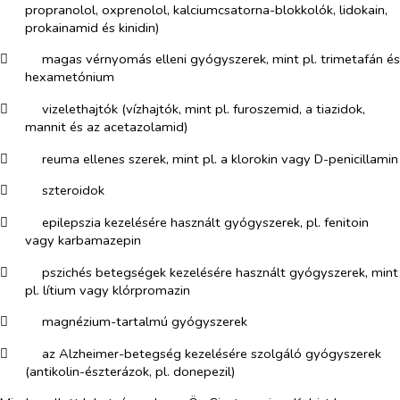
propranolol, oxprenolol, kalciumcsatorna-blokkolók, lidokain,
prokainamid és kinidin)
​
magas vérnyomás elleni gyógyszerek, mint pl. trimetafán és
hexametónium
​
vizelethajtók (vízhajtók, mint pl. furoszemid, a tiazidok,
mannit és az acetazolamid)
​
reuma ellenes szerek, mint pl. a klorokin vagy D-penicillamin
​
szteroidok
​
epilepszia kezelésére használt gyógyszerek, pl. fenitoin
vagy karbamazepin
​
pszichés betegségek kezelésére használt gyógyszerek, mint
pl. lítium vagy klórpromazin
​
magnézium-tartalmú gyógyszerek
​
az Alzheimer-betegség kezelésére szolgáló gyógyszerek
(antikolin-észterázok, pl. donepezil)