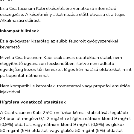
Ez a Cisatacurium Kabi elkészítésére vonatkozó információ
összegzése. A készítmény alkalmazása előtt olvassa el a teljes
Alkalmazási előírást.
Inkompatibilitások
Ez a gyógyszer kizárólag az alább felsorolt gyógyszerekkel
keverhető.
Mivel a Cisatracurium Kabi csak savas oldatokban stabil, nem
elegyíthető ugyanazon fecskendőben, illetve nem adható
egyidejűleg közös tűn keresztül lúgos kémhatású oldatokkal, mint
pl. tiopentál-nátriummal.
Nem kompatibilis ketorolak, trometamol vagy propofol emulziós
injekcióval.
Hígításra vonatkozó utasítások
A Cisatracurium Kabi 25ºC-on fizikai-kémiai stabilitását legalább
24 órán át megőrzi 0,1‑2 mg/ml-re hígítva nátrium-klorid 9 mg/ml
(0,9%) oldattal, vagy nátrium-klorid 9 mg/ml (0,9%) és glükóz
50 mg/ml (5%) oldattal, vagy glükóz 50 mg/ml (5%) oldattal.