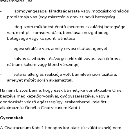
szakemberrel
, ha
-​
izomgyengesége, fáradtságérzete vagy mozgáskordinációs
problémája van (egy miaszténia gravisz nevű betegség)
-​
ideg-izom működést érintő (neuromuszkuláris) betegsége
van, mint pl. izomsorvadása, bénulása, mozgatóideg-
betegsége vagy központi bénulása
-​
égési sérülése van, amely orvosi ellátást igényel
-​
súlyos sav/bázis - és/vagy elektrolit zavara van (kóros a
nátrium, kálium vagy klorid vérszintje)
-​
valaha allergiás reakciója volt bármilyen izomlazítóra,
amelyet műtét során alkalmaztak.
Ha nem biztos benne, hogy ezek bármelyike vonatkozik-e Önre,
beszélje meg kezelőorvosával, gyógyszerészével vagy a
gondozását végző egészségügyi szakemberrel, mielőtt
alkalmaznák Önnél a Cisatracurium Kabi-t.
Gyermekek
A Cisatracurium Kabi 1 hónapos kor alatt (újszülötteknek) nem