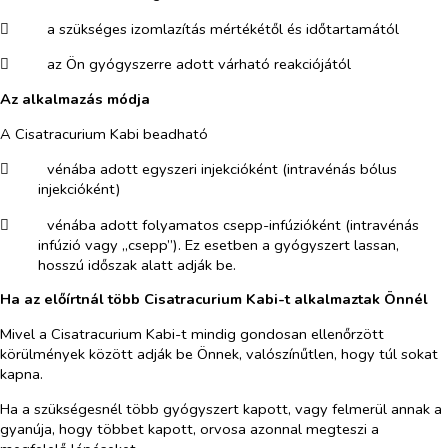
​
a szükséges izomlazítás mértékétől és időtartamától
​
az Ön gyógyszerre adott várható reakciójától
Az alkalmazás módja
A Cisatracurium Kabi beadható
​
vénába adott egyszeri injekcióként (intravénás bólus
injekcióként)
​
vénába adott folyamatos csepp-infúzióként (intravénás
infúzió vagy „csepp”). Ez esetben a gyógyszert lassan,
hosszú időszak alatt adják be.
Ha az előírtnál több Cisatracurium Kabi-t alkalmaztak Önnél
Mivel a Cisatracurium Kabi-t mindig gondosan ellenőrzött
körülmények között adják be Önnek, valószínűtlen, hogy túl sokat
kapna.
Ha a szükségesnél több gyógyszert kapott, vagy felmerül annak a
gyanúja, hogy többet kapott, orvosa azonnal megteszi a