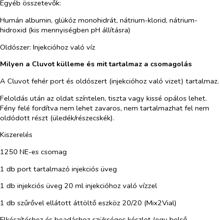
Egyéb összetevők:
Humán albumin, glükóz monohidrát, nátrium-klorid, nátrium-
hidroxid (kis mennyiségben pH állításra)
Oldószer: Injekcióhoz való víz
Milyen a Cluvot külleme és mit tartalmaz a csomagolás
A Cluvot fehér port és oldószert (injekcióhoz való vizet) tartalmaz.
Feloldás után az oldat színtelen, tiszta vagy kissé opálos lehet.
Fény felé fordítva nem lehet zavaros, nem tartalmazhat fel nem
oldódott részt (üledék/részecskék).
Kiszerelés
1250 NE-es csomag
1 db port tartalmazó injekciós üveg
1 db injekciós üveg 20 ml injekcióhoz való vízzel
1 db szűrővel ellátott áttöltő eszköz 20/20 (Mix2Vial)
Elkészítéshez és beadáshoz szükséges készlet (egy belső