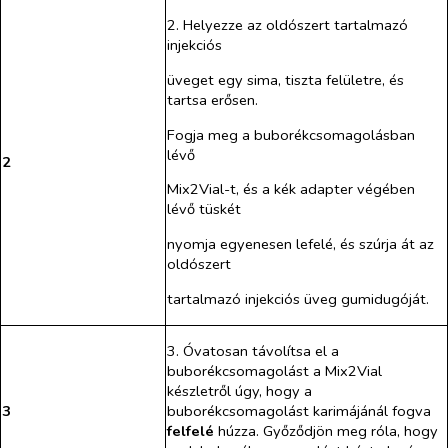
2. Helyezze az oldószert tartalmazó
injekciós
üveget egy sima, tiszta felületre, és
tartsa erősen.
Fogja meg a buborékcsomagolásban
lévő
2
Mix2Vial-t, és a kék adapter végében
lévő tüskét
nyomja egyenesen lefelé, és szúrja át az
oldószert
tartalmazó injekciós üveg gumidugóját.
3. Óvatosan távolítsa el a
buborékcsomagolást a Mix2Vial
készletről úgy, hogy a
3
buborékcsomagolást karimájánál fogva
felfelé
húzza. Győződjön meg róla, hogy