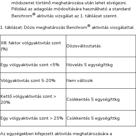
módszerrel történő meghatározása után lehet elvégezni.
Például az adagolás módosítására használható a standard
®
Berichrom
aktivitás vizsgálat az 1. táblázat szerint.
®
1. táblázat: Dózis meghatározás Berichrom
aktivitás vizsgálattal
XIII. faktor völgyaktivitás szint
Dózisváltoztatás
(%)
Egy völgyaktivitás szint <5%
Növelés 5 egység/ttkg
Völgyaktivitás szint 5-20%
Nem változik
Kettő völgyaktivitás szint >
Csökkentés 5 egység/ttkg
20%
Egy völgyaktivitás szint > 25%
Csökkentés 5 egység/ttkg
Az egységekben kifejezett aktivitás meghatározására a