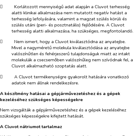
​
Korlátozott mennyiségű adat alapján a Cluvot terhesség
alatti klinikai alkalmazása nem mutatott negatív hatást a
terhesség lefolyására, valamint a magzat szülés körüli és
szülés utáni (peri- és posztnatális) fejlődésére. A Cluvot
terhesség alatti alkalmazása, ha szükséges, megfontolandó.
​
Nem ismert, hogy a Cluvot kiválasztódna az anyatejbe.
Mivel a nagyméretű molekula kiválasztódása az anyatejbe
valószínűtlen és fehérjeszerű tulajdonságuk miatt az intakt
molekulák a csecsemőben valószínűleg nem szívódnak fel, a
Cluvot alkalmazható szoptatás alatt.
​
A Cluvot termékenységre gyakorolt hatására vonatkozó
adatok nem állnak rendelkezésre.
A készítmény hatásai a gépjárművezetéshez és a gépek
kezeléséhez szükséges képességekre
Nem vizsgálták a gépjárművezetéshez és a gépek kezeléséhez
szükséges képességekre kifejtett hatását.
A Cluvot nátriumot tartalmaz