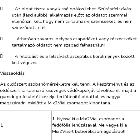
​
Az oldat tiszta vagy kissé opálos lehet. Szűrés/felszívás
után (lásd alább), alkalmazás előtt az oldatot szemmel
ellenőrizni kell, hogy nem tartalmaz-e szemcséket, és nem
színeződött-e el.
​
Láthatóan zavaros, pelyhes csapadékot vagy részecskéket
tartalmazó oldatot nem szabad felhasználni!
​
A feloldást és a felszívást aszeptikus körülmények között
kell végezni.
Visszaoldás
Az oldószert szobahőmérsékletre kell tenni. A készítményt és az
oldószert tartalmazó kisüvegek védőkupakját távolítsa el, majd a
gumidugó felületét kezelje fertőtlenítő oldattal, és hagyja
megszáradni mielőtt a Mix2Vial csomagot kibontaná.
1. Nyissa ki a Mix2Vial csomagot a
1
fedőfólia lehúzásával.
Ne
vegye ki a
Mix2Vial-t buborékcsomagolásból!