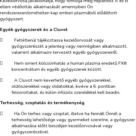
Kezelőorvosa javasolhatja, hogy fontolja meg hepatitisz A és B
elleni védőoltás alkalmazását amennyiben Ön
rendszeresen/ismételten kap emberi plazmából előállított
gyógyszert.
Egyéb gyógyszerek és a Cluvot
​
Feltétlenül tájékoztassa kezelőorvosát vagy
gyógyszerészét a jelenleg vagy nemrégiben alkalmazott,
valamint alkalmazni tervezett egyéb gyógyszereiről.
​
Nem ismert kölcsönhatás a human plazma eredetű FXIII
koncentrátum és egyéb gyógyszerek között.
​
A Cluvot nem keverhető egyéb gyógyszerekkel,
oldószerekkel vagy oldatokkal, kivéve a 6. pontban
felsoroltakat, és külön infúziós szerelékkel kell beadni.
Terhesség, szoptatás és termékenység
​
Ha Ön terhes vagy szoptat, illetve ha fennáll Önnél a
terhesség lehetősége vagy gyermeket szeretne, a gyógyszer
alkalmazása előtt beszéljen kezelőorvosával vagy
gyógyszerészével.