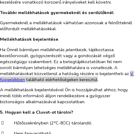
kezelésére vonatkozó korszerű irányelveket kell követni.
További mellékhatások gyermekeknél és serdülőknél
Gyermekeknél a mellékhatások várhatóan azonosak a felnőtteknél
előfordult mellékhatásokkal.
Mellékhatások bejelentése
Ha Önnél bármilyen mellékhatás jelentkezik, tájékoztassa
kezelőorvosát, gyógyszerészét vagy a gondozását végző
egészségügyi szakembert. Ez a betegtájékoztatóban fel nem
sorolt bármilyen lehetséges mellékhatásra is vonatkozik. A
mellékhatásokat közvetlenül a hatóság részére is bejelentheti az
V.
függelékben
található elérhetőségeken keresztül
.
A mellékhatások bejelentésével Ön is hozzájárulhat ahhoz, hogy
minél több információ álljon rendelkezésre a gyógyszer
biztonságos alkalmazásával kapcsolatban.
5. Hogyan kell a Cluvot-ot tárolni?
​
Hűtőszekrényben (2°C-8
C) tárolandó.

​
Nem fagyasztható.