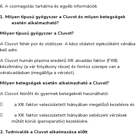
6. A csomagolás tartalma és egyéb információk
1. Milyen típusú gyógyszer a Cluvot és milyen betegségek
esetén alkalmazható?
Milyen típusú gyógyszer a Cluvot?
A Cluvot fehér por és oldószer. A kész oldatot injekcióként vénába
kell adni.
A Cluvot humán plazma eredetű XIII. alvadási faktor (FXIII)
készítmény (a vér folyékony része) és fontos szerepe van a
véralvadásban (megállítja a vérzést).
Milyen betegségek esetén alkalmazható a Cluvot?
A Clovot felnőtt és gyermek betegeknél használható:
​
a XIII. faktor veleszületett hiányában megelőző kezelésre és
​
a XIII. faktor veleszületett hiányában sebészeti vérzések
műtét körüli (perioperatív) kezelésére.
2. Tudnivalók a Cluvot alkalmazása előtt