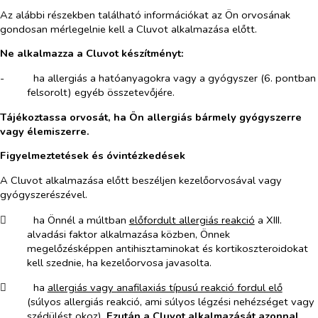
Az alábbi részekben található információkat az Ön orvosának
gondosan mérlegelnie kell a Cluvot alkalmazása előtt.
Ne alkalmazza a Cluvot készítményt:
-​
ha allergiás a hatóanyagokra vagy a gyógyszer (6. pontban
felsorolt) egyéb összetevőjére.
Tájékoztassa orvosát, ha Ön allergiás bármely gyógyszerre
vagy élemiszerre.
Figyelmeztetések és óvintézkedések
A Cluvot alkalmazása előtt beszéljen kezelőorvosával vagy
gyógyszerészével.
​
ha Önnél a múltban
előfordult allergiás reakció
a XIII.
alvadási faktor alkalmazása közben, Önnek
megelőzésképpen antihisztaminokat és kortikoszteroidokat
kell szednie, ha kezelőorvosa javasolta.
​
ha
allergiás vagy anafilaxiás típusú reakció fordul elő
(súlyos allergiás reakció, ami súlyos légzési nehézséget vagy
szédülést okoz).
Ezután a Cluvot alkalmazását azonnal