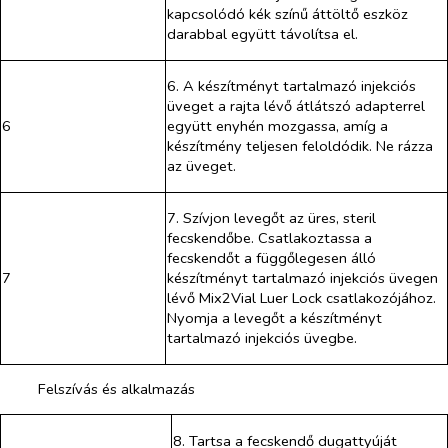
kapcsolódó kék színű áttöltő eszköz
darabbal együtt távolítsa el.
6. A készítményt tartalmazó injekciós
üveget a rajta lévő átlátszó adapterrel
6
együtt enyhén mozgassa, amíg a
készítmény teljesen feloldódik. Ne rázza
az üveget.
7. Szívjon levegőt az üres, steril
fecskendőbe. Csatlakoztassa a
fecskendőt a függőlegesen álló
7
készítményt tartalmazó injekciós üvegen
lévő Mix2Vial Luer Lock csatlakozójához.
Nyomja a levegőt a készítményt
tartalmazó injekciós üvegbe.
Felszívás és alkalmazás
8. Tartsa a fecskendő dugattyúját