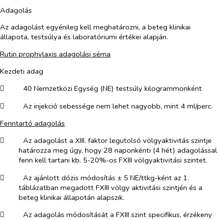
Adagolás
Az adagolást egyénileg kell meghatározni, a beteg klinikai
állapota, testsúlya és laboratóriumi értékei alapján.
Rutin prophylaxis adagolási séma
Kezdeti adag
​
40 Nemzetközi Egység (NE) testsúly kilogrammonként
​
Az injekció sebessége nem lehet nagyobb, mint 4 ml/perc.
Fenntartó adagolás
​
Az adagolást a XIII. faktor legutolsó völgyaktivitás szintje
határozza meg úgy, hogy 28 naponkénti (4 hét) adagolással
fenn kell tartani kb. 5-20%-os FXIII völgyaktivitási szintet.
​
Az ajánlott dózis módosítás ± 5 NE/ttkg-ként az 1.
táblázatban megadott FXIII völgy aktivitási szintjén és a
beteg klinikai állapotán alapszik.
​
Az adagolás módosítását a FXIII szint specifikus, érzékeny