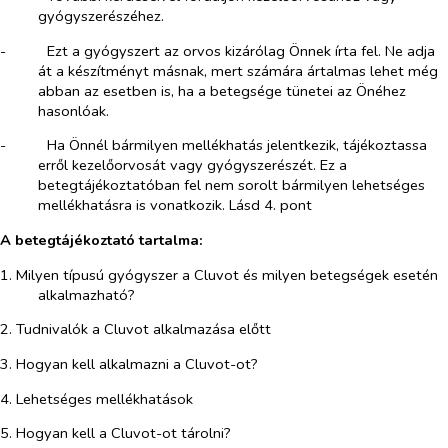
gyógyszerészéhez.
-​
Ezt a gyógyszert az orvos kizárólag Önnek írta fel. Ne adja
át a készítményt másnak, mert számára ártalmas lehet még
abban az esetben is, ha a betegsége tünetei az Önéhez
hasonlóak.
-​
Ha Önnél bármilyen mellékhatás jelentkezik, tájékoztassa
erről kezelőorvosát vagy gyógyszerészét. Ez a
betegtájékoztatóban fel nem sorolt bármilyen lehetséges
mellékhatásra is vonatkozik. Lásd 4. pont
A betegtájékoztató tartalma:
1. Milyen típusú gyógyszer a Cluvot és milyen betegségek esetén
alkalmazható?
2. Tudnivalók a Cluvot alkalmazása előtt
3. Hogyan kell alkalmazni a Cluvot-ot?
4. Lehetséges mellékhatások
5. Hogyan kell a Cluvot-ot tárolni?