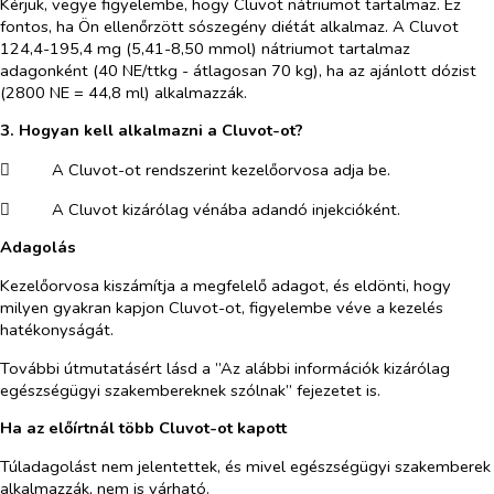
Kérjük, vegye figyelembe, hogy Cluvot nátriumot tartalmaz. Ez
fontos, ha Ön ellenőrzött sószegény diétát alkalmaz. A Cluvot
124,4-195,4 mg (5,41-8,50 mmol) nátriumot tartalmaz
adagonként (40 NE/ttkg - átlagosan 70 kg), ha az ajánlott dózist
(2800 NE = 44,8 ml) alkalmazzák.
3. Hogyan kell alkalmazni a Cluvot-ot?
​
A Cluvot-ot rendszerint kezelőorvosa adja be.
​
A Cluvot kizárólag vénába adandó injekcióként.
Adagolás
Kezelőorvosa kiszámítja a megfelelő adagot, és eldönti, hogy
milyen gyakran kapjon Cluvot-ot, figyelembe véve a kezelés
hatékonyságát.
További útmutatásért lásd a
”Az alábbi információk kizárólag
egészségügyi szakembereknek szólnak”
fejezetet is.
Ha az előírtnál több Cluvot-ot kapott
Túladagolást nem jelentettek, és mivel egészségügyi szakemberek
alkalmazzák, nem is várható.