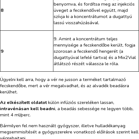
benyomva, és fordítsa meg az injekciós
8
üveget a fecskendővel együtt, majd
szívja ki a koncentrátumot a dugattyú
lassú visszahúzásával.
9. Amint a koncentrátum teljes
mennyisége a fecskendőbe került, fogja
9
szorosan a fecskendő hengerét (a
dugattyúval lefelé tartva) és a Mix2Vial
átlátszó részét válassza le róla.
Ügyelni kell arra, hogy a vér ne jusson a terméket tartalmazó
fecskendőbe, mert a vér megalvadhat, és az alvadék beadásra
kerülhet.
Az elkészített oldatot
külön infúziós szereléken lassan,
intravénásan kell beadni
, a beadás sebessége ne legyen több,
mint 4 ml/perc.
Bármilyen fel nem használt gyógyszer, illetve hulladékanyag
megsemmisítését a gyógyszerekre vonatkozó előírások szerint kell
végrehajtani.