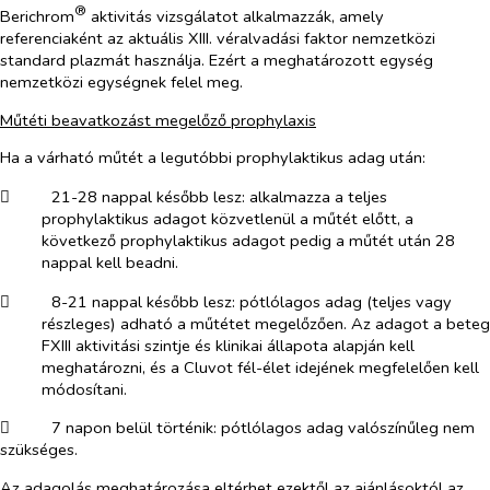
®
Berichrom
aktivitás vizsgálatot alkalmazzák, amely
referenciaként az aktuális XIII. véralvadási faktor nemzetközi
standard plazmát használja. Ezért a meghatározott egység
nemzetközi egységnek felel meg.
Műtéti beavatkozást megelőző prophylaxis
Ha a várható műtét a legutóbbi prophylaktikus adag után:
​
21-28 nappal később lesz: alkalmazza a teljes
prophylaktikus adagot közvetlenül a műtét előtt, a
következő prophylaktikus adagot pedig a műtét után 28
nappal kell beadni.
​
8-21 nappal később lesz: pótlólagos adag (teljes vagy
részleges) adható a műtétet megelőzően. Az adagot a beteg
FXIII aktivitási szintje és klinikai állapota alapján kell
meghatározni, és a Cluvot fél-élet idejének megfelelően kell
módosítani.
​
7 napon belül történik: pótlólagos adag valószínűleg nem
szükséges.
Az adagolás meghatározása eltérhet ezektől az ajánlásoktól az