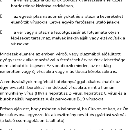
​
a vér és plazma donorok gondos kiválasztása a fertőzés
hordozóinak kizárása érdekében,
​
az egyedi plazmaadományokat és a plazma keverékeket
ellenőrzik vírusokra illetve egyéb fertőzésre utaló jelekre,
​
a vér vagy a plazma feldolgozásának folyamata olyan
lépéseket tartalmaz, melyek inaktiválják vagy eltávolítják a
vírusokat.
Mindezek ellenére az emberi vérből vagy plazmából előállított
gyógyszerek alkalmazásával a fertőzések átvitelének lehetősége
nem zárható ki teljesen. Ez vonatkozik minden, az ez idáig
ismeretlen vagy új vírusokra vagy más típusú kórokozókra is.
A rendszabályok megfelelő hatékonysággal alkalmazhatók az
úgynevezett „burokkal” rendelkező vírusokra, mint a humán
immunhiány vírus (HIV) a hepatitisz B vírus, hepatitisz C vírus és a
burok nélküli hepatitisz A és parvovírus B19 vírusokra.
Erősen ajánlott, hogy minden alkalommal, ha Cluvot-ot kap, az Ön
kezelőorvosa jegyezze föl a készítmény nevét és gyártási számát
(a külső csomagoláson található).