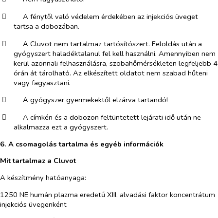
​
A fényt
l való védelem érdekében az injekciós üveget
ő
tartsa a dobozában.
​
A Cluvot nem tartalmaz tartósítószert. Feloldás után a
gyógyszert haladéktalanul fel kell használni. Amennyiben nem
kerül azonnali felhasználásra, szobahőmérsékleten legfeljebb 4
órán át tárolható. Az elkészített oldatot nem szabad hűteni
vagy fagyasztani.
​
A gyógyszer gyermekektől elzárva tartandó!
​
A címkén és a dobozon feltüntetett lejárati idő után ne
alkalmazza ezt a gyógyszert.
6. A csomagolás tartalma és egyéb információk
Mit tartalmaz a Cluvot
A készítmény hatóanyaga:
1250 NE humán plazma eredetű XIII. alvadási faktor koncentrátum
injekciós üvegenként