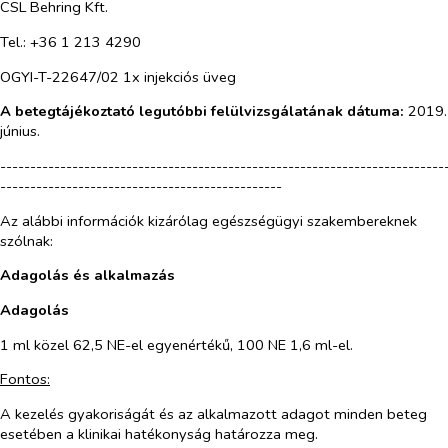
CSL Behring Kft.
Tel.: +36 1 213 4290
OGYI-T-22647/02 1x injekciós üveg
A betegtájékoztató legutóbbi felülvizsgálatának dátuma:
2019.
június.
--------------------------------------------------------------------------
-----------------------------------------------
Az alábbi információk kizárólag egészségügyi szakembereknek
szólnak:
Adagolás és alkalmazás
Adagolás
1 ml közel 62,5 NE-el egyenértékű, 100 NE 1,6 ml-el.
Fontos:
A kezelés gyakoriságát és az alkalmazott adagot minden beteg
esetében a klinikai hatékonyság határozza meg.