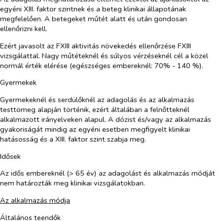
egyéni XIII. faktor szintnek és a beteg klinikai állapotának
megfelelően. A betegeket műtét alatt és után gondosan
ellenőrizni kell.
Ezért javasolt az FXIII aktivitás növekedés ellenőrzése FXIII
vizsgálattal. Nagy műtéteknél és súlyos vérzéseknél cél a közel
normál érték elérése (egészséges embereknél: 70% - 140 %).
Gyermekek
Gyermekeknél és serdülőknél az adagolás és az alkalmazás
testtömeg alapján történik, ezért általában a felnőtteknél
alkalmazott irányelveken alapul. A dózist és/vagy az alkalmazás
gyakoriságát mindig az egyéni esetben megfigyelt klinikai
hatásosság és a XIII. faktor szint szabja meg.
Idősek
Az idős embereknél (> 65 év) az adagolást és alkalmazás módját
nem határozták meg klinikai vizsgálatokban.
Az alkalmazás módja
Általános teendők