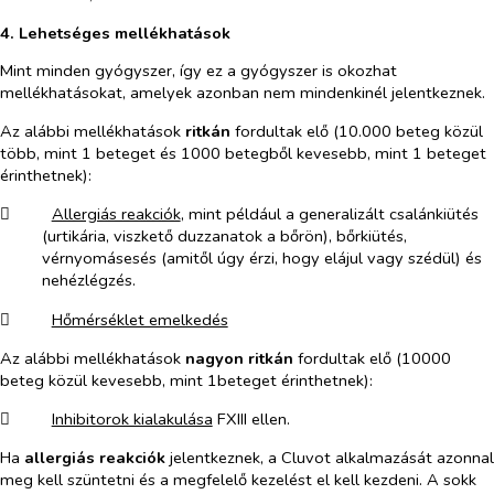
4. Lehetséges mellékhatások
Mint minden gyógyszer, így ez a gyógyszer is okozhat
mellékhatásokat, amelyek azonban nem mindenkinél jelentkeznek.
Az alábbi mellékhatások
ritkán
fordultak elő (10.000 beteg közül
több, mint 1 beteget és 1000 betegből kevesebb, mint 1 beteget
érinthetnek):
​
Allergiás reakciók
, mint például a generalizált csalánkiütés
(urtikária, viszkető duzzanatok a bőrön), bőrkiütés,
vérnyomásesés (amitől úgy érzi, hogy elájul vagy szédül) és
nehézlégzés.
​
Hőmérséklet emelkedés
Az alábbi mellékhatások
nagyon ritkán
fordultak elő (10000
beteg közül kevesebb, mint 1beteget érinthetnek):
​
Inhibitorok kialakulása
FXIII ellen.
Ha
allergiás reakciók
jelentkeznek, a Cluvot alkalmazását azonnal
meg kell szüntetni és a megfelelő kezelést el kell kezdeni. A sokk