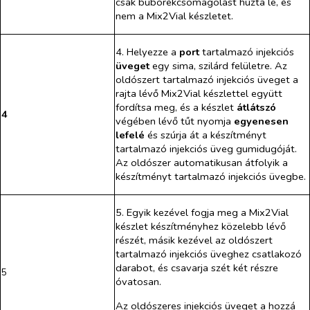
csak buborékcsomagolást húzta le, és
nem a Mix2Vial készletet.
4. Helyezze a
port
tartalmazó injekciós
üveget
egy sima, szilárd felületre. Az
oldószert tartalmazó injekciós üveget a
rajta lévő Mix2Vial készlettel együtt
fordítsa meg, és a készlet
átlátszó
4
végében lévő tűt nyomja
egyenesen
lefelé
és szúrja át a készítményt
tartalmazó injekciós üveg gumidugóját.
Az oldószer automatikusan átfolyik a
készítményt tartalmazó injekciós üvegbe.
5. Egyik kezével fogja meg a Mix2Vial
készlet készítményhez közelebb lévő
részét, másik kezével az oldószert
tartalmazó injekciós üveghez csatlakozó
darabot, és csavarja szét két részre
5
óvatosan.
Az oldószeres injekciós üveget a hozzá