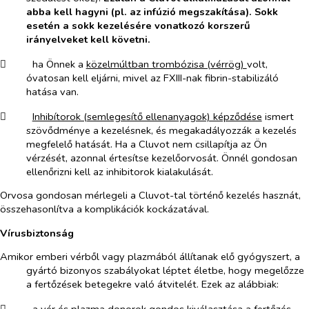
abba kell hagyni (pl. az infúzió megszakítása). Sokk
esetén a sokk kezelésére vonatkozó korszerű
irányelveket kell követni.
​
ha Önnek a
közelmúltban trombózisa (vérrög)
volt,
óvatosan kell eljárni, mivel az FXIII-nak fibrin-stabilizáló
hatása van.
​
Inhibítorok (semlegesítő ellenanyagok) képződése
ismert
szövődménye a kezelésnek, és megakadályozzák a kezelés
megfelelő hatását. Ha a Cluvot nem csillapítja az Ön
vérzését, azonnal értesítse kezelőorvosát. Önnél gondosan
ellenőrizni kell az inhibitorok kialakulását.
Orvosa gondosan mérlegeli a Cluvot-tal történő kezelés hasznát,
összehasonlítva a komplikációk kockázatával.
Vírusbiztonság
Amikor emberi vérből vagy plazmából állítanak elő gyógyszert, a
gyártó bizonyos szabályokat léptet életbe, hogy megelőzze
a fertőzések betegekre való átvitelét. Ezek az alábbiak: