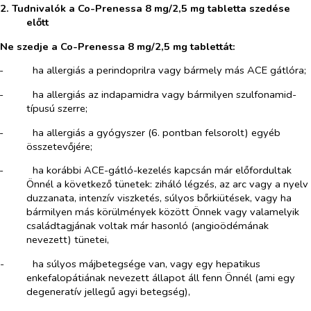
2. Tudnivalók a Co-Prenessa 8 mg/2,5 mg tabletta szedése
előtt
Ne szedje a Co-Prenessa 8 mg/2,5 mg tablettát:
-​
ha allergiás a perindoprilra vagy bármely más ACE gátlóra;
-​
ha allergiás az indapamidra vagy bármilyen szulfonamid-
típusú szerre;
-​
ha allergiás a gyógyszer (6. pontban felsorolt) egyéb
összetevőjére;
-​
ha korábbi ACE-gátló-kezelés kapcsán már előfordultak
Önnél a következő tünetek: ziháló légzés, az arc vagy a nyelv
duzzanata, intenzív viszketés, súlyos bőrkiütések, vagy ha
bármilyen más körülmények között Önnek vagy valamelyik
családtagjának voltak már hasonló (angioödémának
nevezett) tünetei,
-​
ha súlyos májbetegsége van, vagy egy hepatikus
enkefalopátiának nevezett állapot áll fenn Önnél (ami egy
degeneratív jellegű agyi betegség),