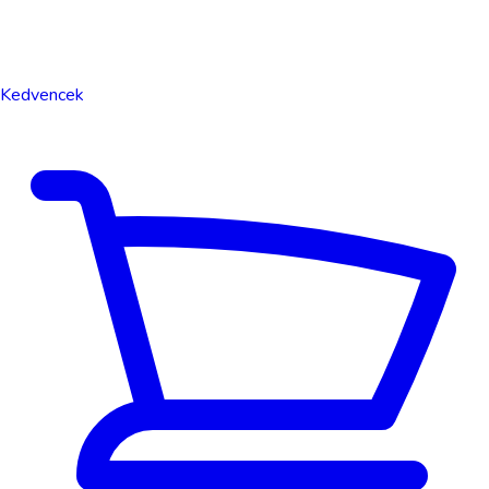
Kedvencek