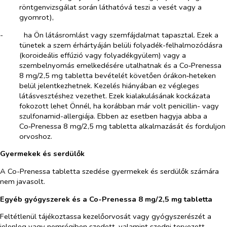
röntgenvizsgálat során láthatóvá teszi a vesét vagy a
gyomrot),
-​
ha Ön látásromlást vagy szemfájdalmat tapasztal. Ezek a
tünetek a szem érhártyáján belüli folyadék-felhalmozódásra
(koroideális effúzió vagy folyadékgyülem) vagy a
szembelnyomás emelkedésére utalhatnak és a Co‑Prenessa
8 mg/2,5 mg tabletta bevételét követően órákon‑heteken
belül jelentkezhetnek. Kezelés hiányában ez végleges
látásvesztéshez vezethet. Ezek kialakulásának kockázata
fokozott lehet Önnél, ha korábban már volt penicillin- vagy
szulfonamid-allergiája. Ebben az esetben hagyja abba a
Co‑Prenessa 8 mg/2,5 mg tabletta alkalmazását és forduljon
orvoshoz.
Gyermekek és serdülők
A Co-Prenessa tabletta szedése gyermekek és serdülők számára
nem javasolt.
Egyéb gyógyszerek és a Co-Prenessa 8 mg/2,5 mg tabletta
Feltétlenül tájékoztassa kezelőorvosát vagy gyógyszerészét a
jelenleg vagy nemrégiben szedett, valamint szedni tervezett