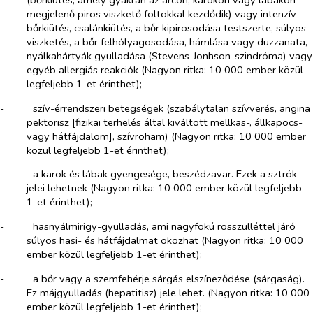
megjelenő piros viszkető foltokkal kezdődik) vagy intenzív
bőrkiütés, csalánkiütés, a bőr kipirosodása testszerte, súlyos
viszketés, a bőr felhólyagosodása, hámlása vagy duzzanata,
nyálkahártyák gyulladása (Stevens-Jonhson-szindróma) vagy
egyéb allergiás reakciók (Nagyon ritka: 10 000 ember közül
legfeljebb 1-et érinthet);
-​
szív-érrendszeri betegségek (szabálytalan szívverés, angina
pektorisz [fizikai terhelés által kiváltott mellkas-, állkapocs-
vagy hátfájdalom], szívroham) (Nagyon ritka: 10 000 ember
közül legfeljebb 1-et érinthet);
-​
a karok és lábak gyengesége, beszédzavar. Ezek a sztrók
jelei lehetnek (Nagyon ritka: 10 000 ember közül legfeljebb
1-et érinthet);
-​
hasnyálmirigy-gyulladás, ami nagyfokú rosszulléttel járó
súlyos hasi- és hátfájdalmat okozhat (Nagyon ritka: 10 000
ember közül legfeljebb 1-et érinthet);
-​
a bőr vagy a szemfehérje sárgás elszíneződése (sárgaság).
Ez májgyulladás (hepatitisz) jele lehet. (Nagyon ritka: 10 000
ember közül legfeljebb 1-et érinthet);