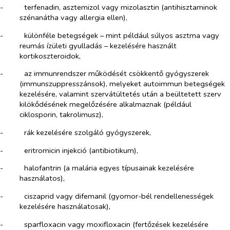
-​
terfenadin, asztemizol vagy mizolasztin (antihisztaminok
szénanátha vagy allergia ellen),
-​
különféle betegségek – mint például súlyos asztma vagy
reumás ízületi gyulladás – kezelésére használt
kortikoszteroidok,
-​
az immunrendszer működését csökkentő gyógyszerek
(immunszuppresszánsok), melyeket autoimmun betegségek
kezelésére, valamint szervátültetés után a beültetett szerv
kilökődésének megelőzésére alkalmaznak (például
ciklosporin, takrolimusz),
-​
rák kezelésére szolgáló gyógyszerek,
-​
eritromicin injekció (antibiotikum),
-​
halofantrin (a malária egyes típusainak kezelésére
használatos),
-​
ciszaprid vagy difemanil (gyomor-bél rendellenességek
kezelésére használatosak),
-​
sparfloxacin vagy moxifloxacin (fertőzések kezelésére