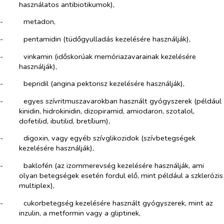
használatos antibiotikumok),
-​
metadon,
-​
pentamidin (tüdőgyulladás kezelésére használják),
-​
vinkamin (időskorúak memóriazavarainak kezelésére
használják),
-​
bepridil (angina pektorisz kezelésére használják),
-​
egyes szívritmuszavarokban használt gyógyszerek (például
kinidin, hidrokinidin, dizopiramid, amiodaron, szotalol,
dofetilid, ibutilid, bretílium),
-​
digoxin, vagy egyéb szívglikozidok (szívbetegségek
kezelésére használják),
-​
baklofén (az izommerevség kezelésére használják, ami
olyan betegségek esetén fordul elő, mint például a szklerózis
multiplex),
-​
cukorbetegség kezelésére használt gyógyszerek, mint az
inzulin, a metformin vagy a gliptinek,