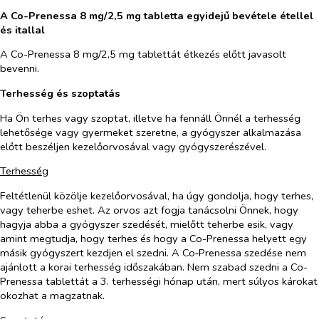
A Co-Prenessa 8 mg/2,5 mg tabletta egyidejű bevétele étellel
és itallal
A Co-Prenessa 8 mg/2,5 mg tablettát étkezés előtt javasolt
bevenni.
Terhesség és szoptatás
Ha Ön terhes vagy szoptat, illetve ha fennáll Önnél a terhesség
lehetősége vagy gyermeket szeretne, a gyógyszer alkalmazása
előtt beszéljen kezelőorvosával vagy gyógyszerészével.
Terhesség
Feltétlenül közölje kezelőorvosával, ha úgy gondolja, hogy terhes,
vagy teherbe eshet. Az orvos azt fogja tanácsolni Önnek, hogy
hagyja abba a gyógyszer szedését, mielőtt teherbe esik, vagy
amint megtudja, hogy terhes és hogy a Co-Prenessa helyett egy
másik gyógyszert kezdjen el szedni. A Co‑Prenessa szedése nem
ajánlott a korai terhesség időszakában. Nem szabad szedni a Co-
Prenessa tablettát a 3. terhességi hónap után, mert súlyos károkat
okozhat a magzatnak.