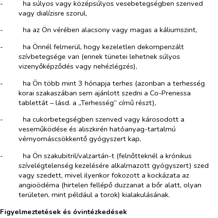
-​
ha súlyos vagy középsúlyos vesebetegségben szenved
vagy dialízisre szorul,
-​
ha az Ön vérében alacsony vagy magas a káliumszint,
-​
ha Önnél felmerül, hogy kezeletlen dekompenzált
szívbetegsége van (ennek tünetei lehetnek súlyos
vizenyőképződés vagy nehézlégzés),
-​
ha Ön több mint 3 hónapja terhes (azonban a terhesség
korai szakaszában sem ajánlott szedni a Co-Prenessa
tablettát – lásd. a „Terhesség” című részt),
-​
ha cukorbetegségben szenved vagy károsodott a
veseműködése és aliszkirén hatóanyag-tartalmú
vérnyomáscsökkentő gyógyszert kap,
-​
ha Ön szakubitril/valzartán-t (felnőtteknél a krónikus
szívelégtelenség kezelésére alkalmazott gyógyszert) szed
vagy szedett, mivel ilyenkor fokozott a kockázata az
angioödéma (hirtelen fellépő duzzanat a bőr alatt, olyan
területen, mint például a torok) kialakulásának.
Figyelmeztetések és óvintézkedések