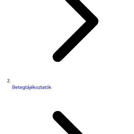
Betegtájékoztatók