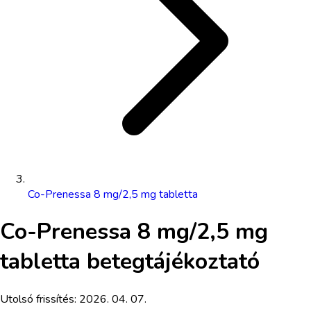
Co-Prenessa 8 mg/2,5 mg tabletta
Co-Prenessa 8 mg/2,5 mg
tabletta
betegtájékoztató
Utolsó frissítés:
2026. 04. 07.