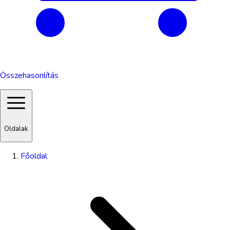
Összehasonlítás
Oldalak
Főoldal