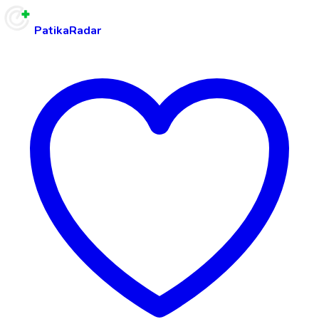
PatikaRadar