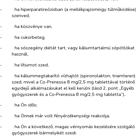
-​
ha hiperparatireózisban (a mellékpajzsmirigy túlműködése)
szenved,
-​
ha köszvénye van,
-​
ha cukorbeteg,
-​
ha sószegény diétát tart, vagy káliumtartalmú sópótlókat
használ,
-​
ha lítiumot szed,
-​
ha káliummegtakarító vízhajtót (spironolakton, triamteren)
szed, mivel a Co-Prenessa 8 mg/2,5 mg tablettával történő
egyidejű alkalmazásukat el kell kerülni (lásd 2. pont „Egyéb
gyógyszerek és a Co‑Prenessa 8 mg/2,5 mg tabletta”)
.
-​
ha Ön idős;
-​
ha Önnek már volt fényérzékenységi reakciója;
-​
ha Ön a következő, magas vérnyomás kezelésére szolgáló
gyógyszerek bármelyikét szedi: