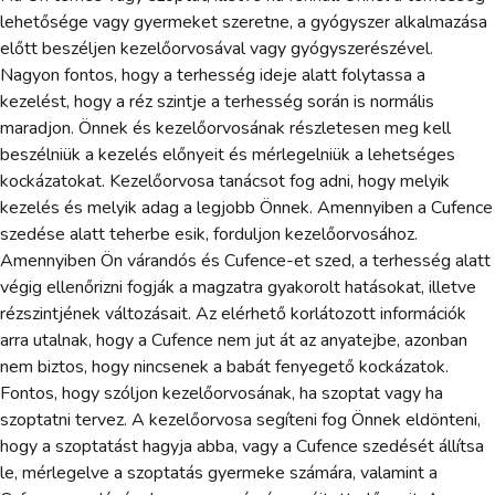
lehetősége vagy gyermeket szeretne, a gyógyszer alkalmazása
előtt beszéljen kezelőorvosával vagy gyógyszerészével.
Nagyon fontos, hogy a terhesség ideje alatt folytassa a
kezelést, hogy a réz szintje a terhesség során is normális
maradjon. Önnek és kezelőorvosának részletesen meg kell
beszélniük a kezelés előnyeit és mérlegelniük a lehetséges
kockázatokat. Kezelőorvosa tanácsot fog adni, hogy melyik
kezelés és melyik adag a legjobb Önnek. Amennyiben a Cufence
szedése alatt teherbe esik, forduljon kezelőorvosához.
Amennyiben Ön várandós és Cufence-et szed, a terhesség alatt
végig ellenőrizni fogják a magzatra gyakorolt hatásokat, illetve
rézszintjének változásait. Az elérhető korlátozott információk
arra utalnak, hogy a Cufence nem jut át az anyatejbe, azonban
nem biztos, hogy nincsenek a babát fenyegető kockázatok.
Fontos, hogy szóljon kezelőorvosának, ha szoptat vagy ha
szoptatni tervez. A kezelőorvosa segíteni fog Önnek eldönteni,
hogy a szoptatást hagyja abba, vagy a Cufence szedését állítsa
le, mérlegelve a szoptatás gyermeke számára, valamint a