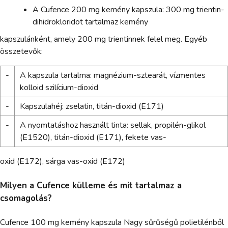
A Cufence 200 mg kemény kapszula: 300 mg trientin-
dihidrokloridot tartalmaz kemény
kapszulánként, amely 200 mg trientinnek felel meg. Egyéb
összetevők:
-
A kapszula tartalma: magnézium-sztearát, vízmentes
kolloid szilícium-dioxid
-
Kapszulahéj: zselatin, titán-dioxid (E171)
-
A nyomtatáshoz használt tinta: sellak, propilén-glikol
(E1520), titán-dioxid (E171), fekete vas-
oxid (E172), sárga vas-oxid (E172)
Milyen a Cufence külleme és mit tartalmaz a
csomagolás?
Cufence 100 mg kemény kapszula Nagy sűrűségű polietilénből