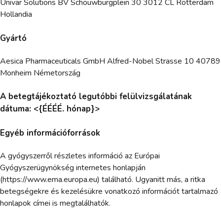
Univar Solutions BV Schouwburgplein 30 3012 CL Rotterdam
Hollandia
Gyártó
Aesica Pharmaceuticals GmbH Alfred-Nobel Strasse 10 40789
Monheim Németország
A betegtájékoztató legutóbbi felülvizsgálatának
dátuma: <{ÉÉÉÉ. hónap}>
Egyéb információforrások
A gyógyszerről részletes információ az Európai
Gyógyszerügynökség internetes honlapján
(https://www.ema.europa.eu) található. Ugyanitt más, a ritka
betegségekre és kezelésükre vonatkozó információt tartalmazó
honlapok címei is megtalálhatók.