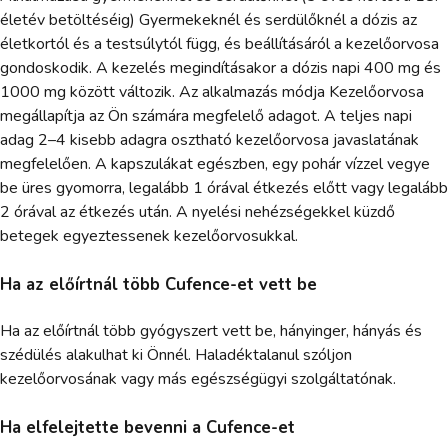
életév betöltéséig) Gyermekeknél és serdülőknél a dózis az
életkortól és a testsúlytól függ, és beállításáról a kezelőorvosa
gondoskodik. A kezelés megindításakor a dózis napi 400 mg és
1000 mg között változik. Az alkalmazás módja Kezelőorvosa
megállapítja az Ön számára megfelelő adagot. A teljes napi
adag 2–4 kisebb adagra osztható kezelőorvosa javaslatának
megfelelően. A kapszulákat egészben, egy pohár vízzel vegye
be üres gyomorra, legalább 1 órával étkezés előtt vagy legalább
2 órával az étkezés után. A nyelési nehézségekkel küzdő
betegek egyeztessenek kezelőorvosukkal.
Ha az előírtnál több Cufence-et vett be
Ha az előírtnál több gyógyszert vett be, hányinger, hányás és
szédülés alakulhat ki Önnél. Haladéktalanul szóljon
kezelőorvosának vagy más egészségügyi szolgáltatónak.
Ha elfelejtette bevenni a Cufence-et