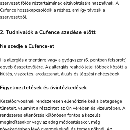
szervezet fölös réztartalmának eltávolítására használnak. A
Cufence hozzákapcsolódik a rézhez, ami így távozik a
szervezetből.
2. Tudnivalók a Cufence szedése előtt
Ne szedje a Cufence-et
Ha allergiás a trientinre vagy a gyógyszer (6. pontban felsorolt)
egyéb összetevőjére. Az allergiás reakció jelei többek között a
kiütés, viszketés, arcduzzanat, ájulás és légzési nehézségek.
Figyelmeztetések és óvintézkedések
Kezelőorvosának rendszeresen ellenőriznie kell a betegsége
tüneteit, valamint a rézszintet az Ön vérében és vizeletében. A
rendszeres ellenőrzés különösen fontos a kezelés
megindításakor vagy az adag módosításakor, még
növekedésben lévő gyermekeknél és terhes nőknél. Az