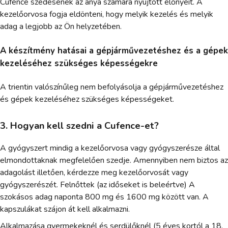
Cufence szedésének az anya számára nyújtott előnyeit. A
kezelőorvosa fogja eldönteni, hogy melyik kezelés és melyik
adag a legjobb az Ön helyzetében.
A készítmény hatásai a gépjárművezetéshez és a gépek
kezeléséhez szükséges képességekre
A trientin valószínűleg nem befolyásolja a gépjárművezetéshez
és gépek kezeléséhez szükséges képességeket.
3. Hogyan kell szedni a Cufence-et?
A gyógyszert mindig a kezelőorvosa vagy gyógyszerésze által
elmondottaknak megfelelően szedje. Amennyiben nem biztos az
adagolást illetően, kérdezze meg kezelőorvosát vagy
gyógyszerészét. Felnőttek (az időseket is beleértve) A
szokásos adag naponta 800 mg és 1600 mg között van. A
kapszulákat szájon át kell alkalmazni.
Alkalmazása gyermekeknél és serdülőknél (5 éves kortól a 18.