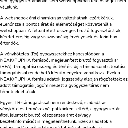
sem gyógyszertárakban, sem webshopokban felelősséget nem
vállalunk.
A webshopok árai dinamikusan változhatnak, ezért kérjük,
ellenőrizze a pontos árat és elérhetőséget közvetlenül a
webshopban. A feltüntetett összegek bruttó fogyasztói árak,
készlet erejéig vagy visszavonásig érvényesek és forintban
értendők.
A vényköteles (Rx) gyógyszerekhez kapcsolódóan a
NEAK/PUPHA forrásból megjelenített bruttó fogyasztói ár
(BFA), támogatási összeg és térítési díj a társadalombiztosítási
támogatással rendelhető készítményekre vonatkozik. Ezek a
NEAK/PUPHA forrású adatok jogszabály alapján rögzítettek; az
adott támogatási jogcím mellett a gyógyszertárak nem
térhetnek el tőlük.
Egyes, TB-támogatással nem rendelkező, szabadáras
vényköteles termékeknél patikánként eltérő, a gyógyszertár
által jelentett bruttó készpénzes árat és/vagy
készletinformációt is megjeleníthetünk. Ezek az adatok a
gyógyszertár saját adatszolgáltatásán alapulnak, az