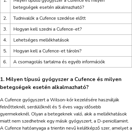
1.
Milyen típusú gyógyszer a Cufence és milyen
betegségek esetén alkalmazható?
2.
Tudnivalók a Cufence szedése előtt
3.
Hogyan kell szedni a Cufence-et?
4.
Lehetséges mellékhatások
5.
Hogyan kell a Cufence-et tárolni?
6.
A csomagolás tartalma és egyéb információk
1. Milyen típusú gyógyszer a Cufence és milyen
betegségek esetén alkalmazható?
A Cufence gyógyszert a Wilson-kór kezelésére használják
felnőtteknél, serdülőknél és 5 éves vagy idősebb
gyermekeknél. Olyan a betegeknek való, akik a mellékhatások
miatt nem szedhetnek egy másik gyógyszert, a D-penicillamint.
A Cufence hatóanyaga a trientin nevű kelátképző szer, amelyet a