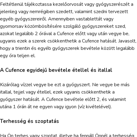
Feltétlenül tájékoztassa kezelőorvosát vagy gyógyszerészét a
jelenleg vagy nemrégiben szedett, valamint szedni tervezett
egyéb gyógyszereiről. Amennyiben vastablettát vagy
gyomorsav közömbösítésére szolgáló gyógyszereket szed,
azokat legalább 2 órával a Cufence előtt vagy után vegye be,
ugyanis ezek a szerek csökkenthetik a Cufence hatását. Javasolt,
hogy a trientin és egyéb gyógyszerek bevétele között legalább
egy óra teljen el.
A Cufence egyidejű bevétele étellel és itallal
Kizárólag vízzel vegye be ezt a gyógyszert. Ne vegye be más
itallal, tejjel vagy étellel, ezek ugyanis csökkenthetik a
gyógyszer hatását. A Cufence bevétele előtt 2, és valamint
utána 1 órán át ne egyen vagy igyon (víz kivételével).
Terhesség és szoptatás
Ha Ön terhes vagy szoptat, illetve ha fennáll Önnél a terhesség