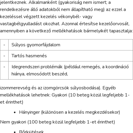
jelentkeznek. Alkalmanként (gyakoriság nem ismert; a
rendelkezésre álló adatokból nem állapítható meg) az ezzel a
kezeléssel végzett kezelés vékonybél- vagy
vastagbélgyulladást okozhat. Azonnal értesítse kezelőorvosát,
amennyiben a következő mellékhatások bármelyikét tapasztalja:
-
Súlyos gyomorfájdalom
-
Tartós hasmenés
-
Idegrendszeri problémák (például remegés, a koordináció
hiánya, elmosódott beszéd,
izommerevség és az izomgörcsök súlyosbodása). Egyéb
mellékhatások lehetnek: Gyakori (10 beteg közül legfeljebb 1-
et érinthet)
Hányinger (különösen a kezelés megkezdésekor)
Nem gyakori (100 beteg közül legfeljebb 1-et érinthet)
Bőrkiütések