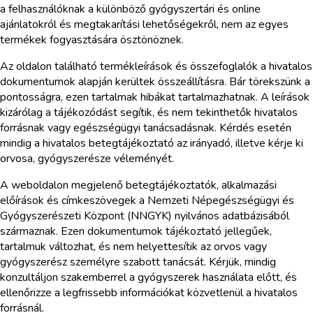
a felhasználóknak a különböző gyógyszertári és online
ajánlatokról és megtakarítási lehetőségekről, nem az egyes
termékek fogyasztására ösztönöznek.
Az oldalon található termékleírások és összefoglalók a hivatalos
dokumentumok alapján kerültek összeállításra. Bár törekszünk a
pontosságra, ezen tartalmak hibákat tartalmazhatnak. A leírások
kizárólag a tájékozódást segítik, és nem tekinthetők hivatalos
forrásnak vagy egészségügyi tanácsadásnak. Kérdés esetén
mindig a hivatalos betegtájékoztató az irányadó, illetve kérje ki
orvosa, gyógyszerésze véleményét.
A weboldalon megjelenő betegtájékoztatók, alkalmazási
előírások és címkeszövegek a Nemzeti Népegészségügyi és
Gyógyszerészeti Központ (NNGYK) nyilvános adatbázisából
származnak. Ezen dokumentumok tájékoztató jellegűek,
tartalmuk változhat, és nem helyettesítik az orvos vagy
gyógyszerész személyre szabott tanácsát. Kérjük, mindig
konzultáljon szakemberrel a gyógyszerek használata előtt, és
ellenőrizze a legfrissebb információkat közvetlenül a hivatalos
forrásnál.