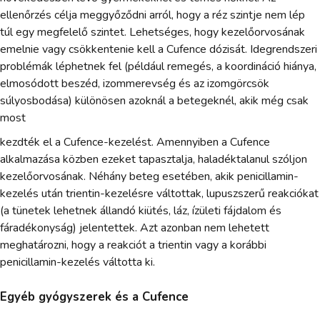
ellenőrzés célja meggyőződni arról, hogy a réz szintje nem lép
túl egy megfelelő szintet. Lehetséges, hogy kezelőorvosának
emelnie vagy csökkentenie kell a Cufence dózisát. Idegrendszeri
problémák léphetnek fel (például remegés, a koordináció hiánya,
elmosódott beszéd, izommerevség és az izomgörcsök
súlyosbodása) különösen azoknál a betegeknél, akik még csak
most
kezdték el a Cufence-kezelést. Amennyiben a Cufence
alkalmazása közben ezeket tapasztalja, haladéktalanul szóljon
kezelőorvosának. Néhány beteg esetében, akik penicillamin-
kezelés után trientin-kezelésre váltottak, lupuszszerű reakciókat
(a tünetek lehetnek állandó kiütés, láz, ízületi fájdalom és
fáradékonyság) jelentettek. Azt azonban nem lehetett
meghatározni, hogy a reakciót a trientin vagy a korábbi
penicillamin-kezelés váltotta ki.
Egyéb gyógyszerek és a Cufence