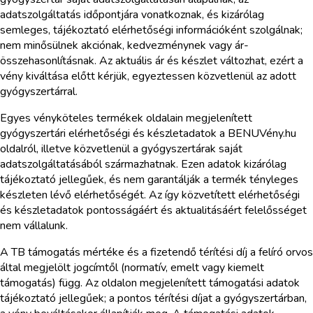
adatszolgáltatás időpontjára vonatkoznak, és kizárólag
semleges, tájékoztató elérhetőségi információként szolgálnak;
nem minősülnek akciónak, kedvezménynek vagy ár-
összehasonlításnak. Az aktuális ár és készlet változhat, ezért a
vény kiváltása előtt kérjük, egyeztessen közvetlenül az adott
gyógyszertárral.
Egyes vényköteles termékek oldalain megjelenített
gyógyszertári elérhetőségi és készletadatok a BENUVény.hu
oldalról, illetve közvetlenül a gyógyszertárak saját
adatszolgáltatásából származhatnak. Ezen adatok kizárólag
tájékoztató jellegűek, és nem garantálják a termék tényleges
készleten lévő elérhetőségét. Az így közvetített elérhetőségi
és készletadatok pontosságáért és aktualitásáért felelősséget
nem vállalunk.
A TB támogatás mértéke és a fizetendő térítési díj a felíró orvos
által megjelölt jogcímtől (normatív, emelt vagy kiemelt
támogatás) függ. Az oldalon megjelenített támogatási adatok
tájékoztató jellegűek; a pontos térítési díjat a gyógyszertárban,