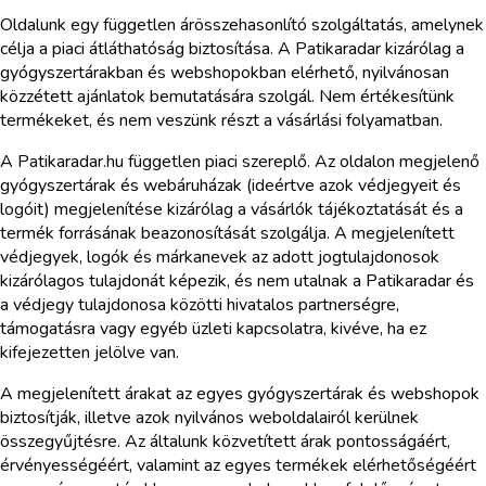
Oldalunk egy független árösszehasonlító szolgáltatás, amelynek
célja a piaci átláthatóság biztosítása. A Patikaradar kizárólag a
gyógyszertárakban és webshopokban elérhető, nyilvánosan
közzétett ajánlatok bemutatására szolgál. Nem értékesítünk
termékeket, és nem veszünk részt a vásárlási folyamatban.
A Patikaradar.hu független piaci szereplő. Az oldalon megjelenő
gyógyszertárak és webáruházak (ideértve azok védjegyeit és
logóit) megjelenítése kizárólag a vásárlók tájékoztatását és a
termék forrásának beazonosítását szolgálja. A megjelenített
védjegyek, logók és márkanevek az adott jogtulajdonosok
kizárólagos tulajdonát képezik, és nem utalnak a Patikaradar és
a védjegy tulajdonosa közötti hivatalos partnerségre,
támogatásra vagy egyéb üzleti kapcsolatra, kivéve, ha ez
kifejezetten jelölve van.
A megjelenített árakat az egyes gyógyszertárak és webshopok
biztosítják, illetve azok nyilvános weboldalairól kerülnek
összegyűjtésre. Az általunk közvetített árak pontosságáért,
érvényességéért, valamint az egyes termékek elérhetőségéért