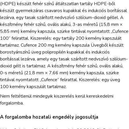
(HDPE) készült fehér színű átlátszatlan tartály HDPE-ből
készült gyermekzáras csavaros kupakkal és indukciós borítással
lezárva, egy tasak szárított nedvszívó szilícium-dioxid géllel. A
készítmény fehér színű, ovális alakú, 3-as méretű (15,8 mm ×
5,85 mm) kemény kapszula, szürke tintával nyomtatott „Cufence
100” felirattal. Kiszerelés: egy tartály 200 kemény kapszulát
tartalmaz. Cufence 200 mg kemény kapszula Üvegből készült
borostyánszínű üveg polipropilén kupakkal és indukciós
borítással lezárva, amely egy tasak szárított nedvszívó szilícium-
dioxid gélt is tartalmaz. A készítmény fehér színű, ovális alakú,
0-s méretű (21,8 mm × 7,66 mm) kemény kapszula, szürke
tintával nyomtatott „Cufence” felirattal. Kiszerelés: egy üveg
100 kemény kapszulát tartalmaz.
Nem feltétlenül mindegyik kiszerelés kerül kereskedelmi
forgalomba.
A forgalomba hozatali engedély jogosultja