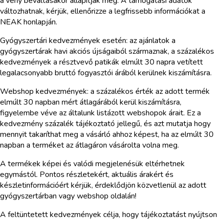
a vény beváltásakor állapítják meg. A támogatási adatok
változhatnak, kérjük, ellenőrizze a legfrissebb információkat a
NEAK honlapján.
Gyógyszertári kedvezmények esetén: az ajánlatok a
gyógyszertárak havi akciós újságaiból származnak, a százalékos
kedvezmények a résztvevő patikák elmúlt 30 napra vetített
legalacsonyabb bruttó fogyasztói árából kerülnek kiszámításra.
Webshop kedvezmények: a százalékos érték az adott termék
elmúlt 30 napban mért átlagárából kerül kiszámításra,
figyelembe véve az általunk listázott webshopok árait. Ez a
kedvezmény százalék tájékoztató jellegű, és azt mutatja hogy
mennyit takaríthat meg a vásárló ahhoz képest, ha az elmúlt 30
napban a terméket az átlagáron vásárolta volna meg.
A termékek képei és valódi megjelenésük eltérhetnek
egymástól. Pontos részletekért, aktuális árakért és
készletinformációért kérjük, érdeklődjön közvetlenül az adott
gyógyszertárban vagy webshop oldalán!
A feltüntetett kedvezmények célja, hogy tájékoztatást nyújtson