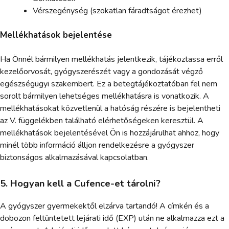
Vérszegénység (szokatlan fáradtságot érezhet)
Mellékhatások bejelentése
Ha Önnél bármilyen mellékhatás jelentkezik, tájékoztassa erről
kezelőorvosát, gyógyszerészét vagy a gondozását végző
egészségügyi szakembert. Ez a betegtájékoztatóban fel nem
sorolt bármilyen lehetséges mellékhatásra is vonatkozik. A
mellékhatásokat közvetlenül a hatóság részére is bejelentheti
az V. függelékben található elérhetőségeken keresztül. A
mellékhatások bejelentésével Ön is hozzájárulhat ahhoz, hogy
minél több információ álljon rendelkezésre a gyógyszer
biztonságos alkalmazásával kapcsolatban.
5. Hogyan kell a Cufence-et tárolni?
A gyógyszer gyermekektől elzárva tartandó! A címkén és a
dobozon feltüntetett lejárati idő (EXP) után ne alkalmazza ezt a