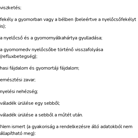
viszketés;
fekély a gyomorban vagy a bélben (beleértve a nyelőcsőfekélyt
is);
a nyelőcső és a gyomornyálkahártya gyulladása;
a gyomornedv nyelőcsőbe történő visszafolyása
(refluxbetegség);
hasi fájdalom és gyomortáji fájdalom;
emésztési zavar;
nyelési nehézség;
váladék ürülése egy sebből;
váladék ürülése a sebből a műtét után.
Nem ismert (a gyakoriság a rendelkezésre álló adatokból nem
állapítható meg):