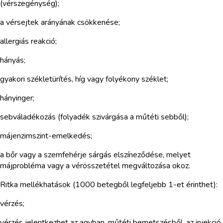
(vérszegénység);
a vérsejtek arányának csökkenése;
allergiás reakció;
hányás;
gyakori székletürítés, híg vagy folyékony széklet;
hányinger;
sebváladékozás (folyadék szivárgása a műtéti sebből);
májenzimszint-emelkedés;
a bőr vagy a szemfehérje sárgás elszíneződése, melyet
májprobléma vagy a vérösszetétel megváltozása okoz.
Ritka mellékhatások (1000 betegből legfeljebb 1-et érinthet):
vérzés;
vérzés jelentkezhet az agyban, műtéti bemetszésből, az injekció