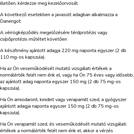
illetően, kérdezze meg kezelőorvosát.
A következő esetekben a javasolt adagban alkalmazza a
Danengot:
A vérrögképződés megelőzésére térdprotézis vagy
csípőprotézis műtétet követően
A készítmény ajánlott adagja 220 mg naponta egyszer (2 db
110 mg-os kapszula).
Ha az Ön veseműködését mutató vizsgálati értékek a
normálérték felét nem érik el, vagy ha Ön 75 éves vagy idősebb,
az ajánlott adag naponta egyszer 150 mg (2 db 75 mg-os
kapszula).
Ha Ön amiodaront, kinidint vagy verapamilt szed, a gyógyszer
ajánlott adagja naponta egyszer 150 mg (2 db 75 mg-os
kapszula).
Ha Ön verapamilt szed, és veseműködését mutató vizsgálati
értékek a normálérték felét nem érik el, akkor a vérzés