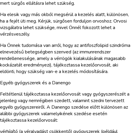
mert sürgős ellátásra lehet szükség.
Ha elesik vagy más okból megsérül a kezelés alatt, különösen,
ha a fejét üti meg. Kérjük, sürgősen forduljon orvoshoz. Orvosi
vizsgálatra lehet szüksége, mivel Önnél fokozott lehet a
vérzésveszély.
Ha Önnek tudomása van arról, hogy az antifoszfolipid szindróma
elnevezésű betegségben szenved (az immunrendszer
rendellenessége, amely a vérrögök kialakulásának magasabb
kockázatát eredményezi), tájékoztassa kezelőorvosát, aki
eldönti, hogy szükség van-e a kezelés módosítására.
Egyéb gyógyszerek és a Danengo
Feltétlenül tájékoztassa kezelőorvosát vagy gyógyszerészét a
jelenleg vagy nemrégiben szedett, valamint szedni tervezett
egyéb gyógyszereiről. A Danengo szedése előtt különösen az
alábbi gyógyszerek valamelyikének szedése esetén
tájékoztassa kezelőorvosát:
vérhígító (a véralvadást csökkentő) gyógyszerek (például