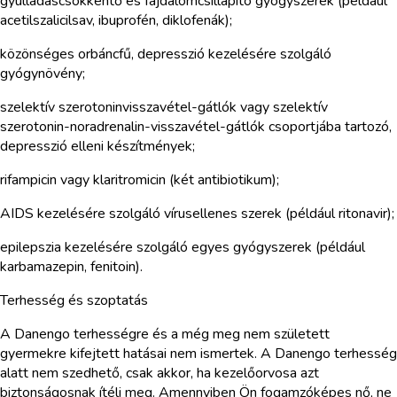
gyulladáscsökkentő és fájdalomcsillapító gyógyszerek (például
acetilszalicilsav, ibuprofén, diklofenák);
közönséges orbáncfű, depresszió kezelésére szolgáló
gyógynövény;
szelektív szerotoninvisszavétel-gátlók vagy szelektív
szerotonin-noradrenalin-visszavétel-gátlók csoportjába tartozó,
depresszió elleni készítmények;
rifampicin vagy klaritromicin (két antibiotikum);
AIDS kezelésére szolgáló vírusellenes szerek (például ritonavir);
epilepszia kezelésére szolgáló egyes gyógyszerek (például
karbamazepin, fenitoin).
Terhesség és szoptatás
A Danengo terhességre és a még meg nem született
gyermekre kifejtett hatásai nem ismertek. A Danengo terhesség
alatt nem szedhető, csak akkor, ha kezelőorvosa azt
biztonságosnak ítéli meg. Amennyiben Ön fogamzóképes nő, ne