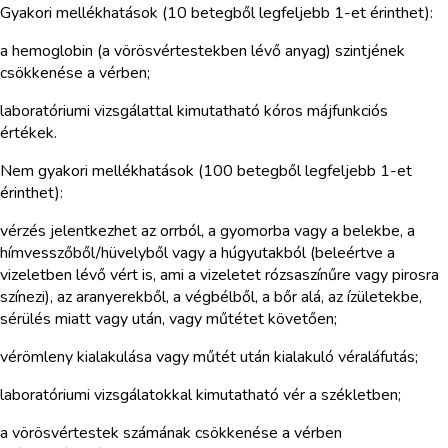
Gyakori mellékhatások (10 betegből legfeljebb 1-et érinthet):
a hemoglobin (a vörösvértestekben lévő anyag) szintjének
csökkenése a vérben;
laboratóriumi vizsgálattal kimutatható kóros májfunkciós
értékek.
Nem gyakori mellékhatások (100 betegből legfeljebb 1-et
érinthet):
vérzés jelentkezhet az orrból, a gyomorba vagy a belekbe, a
hímvesszőből/hüvelyből vagy a húgyutakból (beleértve a
vizeletben lévő vért is, ami a vizeletet rózsaszínűre vagy pirosra
színezi), az aranyerekből, a végbélből, a bőr alá, az ízületekbe,
sérülés miatt vagy után, vagy műtétet követően;
vérömleny kialakulása vagy műtét után kialakuló véraláfutás;
laboratóriumi vizsgálatokkal kimutatható vér a székletben;
a vörösvértestek számának csökkenése a vérben