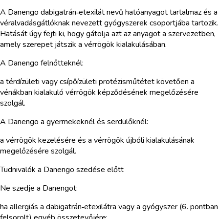
A Danengo dabigatrán‑etexilát nevű hatóanyagot tartalmaz és a
véralvadásgátlóknak nevezett gyógyszerek csoportjába tartozik.
Hatását úgy fejti ki, hogy gátolja azt az anyagot a szervezetben,
amely szerepet játszik a vérrögök kialakulásában.
A Danengo felnőtteknél:
a térdízületi vagy csípőízületi protézisműtétet követően a
vénákban kialakuló vérrögök képződésének megelőzésére
szolgál.
A Danengo a gyermekeknél és serdülőknél:
a vérrögök kezelésére és a vérrögök újbóli kialakulásának
megelőzésére szolgál.
Tudnivalók a Danengo szedése előtt
Ne szedje a Danengot:
ha allergiás a dabigatrán‑etexilátra vagy a gyógyszer (6. pontban
felsorolt) egyéb összetevőjére;