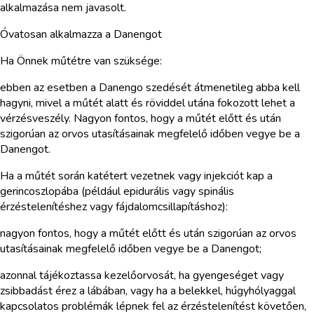
alkalmazása nem javasolt.
Óvatosan alkalmazza a Danengot
Ha Önnek műtétre van szüksége:
ebben az esetben a Danengo szedését átmenetileg abba kell
hagyni, mivel a műtét alatt és röviddel utána fokozott lehet a
vérzésveszély. Nagyon fontos, hogy a műtét előtt és után
szigorúan az orvos utasításainak megfelelő időben vegye be a
Danengot.
Ha a műtét során katétert vezetnek vagy injekciót kap a
gerincoszlopába (például epidurális vagy spinális
érzéstelenítéshez vagy fájdalomcsillapításhoz):
nagyon fontos, hogy a műtét előtt és után szigorúan az orvos
utasításainak megfelelő időben vegye be a Danengot;
azonnal tájékoztassa kezelőorvosát, ha gyengeséget vagy
zsibbadást érez a lábában, vagy ha a belekkel, húgyhólyaggal
kapcsolatos problémák lépnek fel az érzéstelenítést követően,