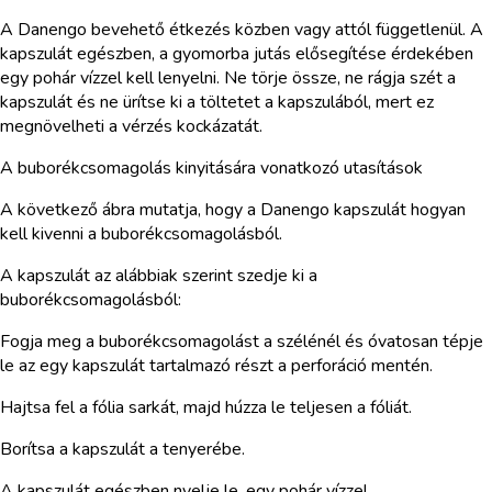
A Danengo bevehető étkezés közben vagy attól függetlenül. A
kapszulát egészben, a gyomorba jutás elősegítése érdekében
egy pohár vízzel kell lenyelni. Ne törje össze, ne rágja szét a
kapszulát és ne ürítse ki a töltetet a kapszulából, mert ez
megnövelheti a vérzés kockázatát.
A buborékcsomagolás kinyitására vonatkozó utasítások
A következő ábra mutatja, hogy a Danengo kapszulát hogyan
kell kivenni a buborékcsomagolásból.
A kapszulát az alábbiak szerint szedje ki a
buborékcsomagolásból:
Fogja meg a buborékcsomagolást a szélénél és óvatosan tépje
le az egy kapszulát tartalmazó részt a perforáció mentén.
Hajtsa fel a fólia sarkát, majd húzza le teljesen a fóliát.
Borítsa a kapszulát a tenyerébe.
A kapszulát egészben nyelje le, egy pohár vízzel.