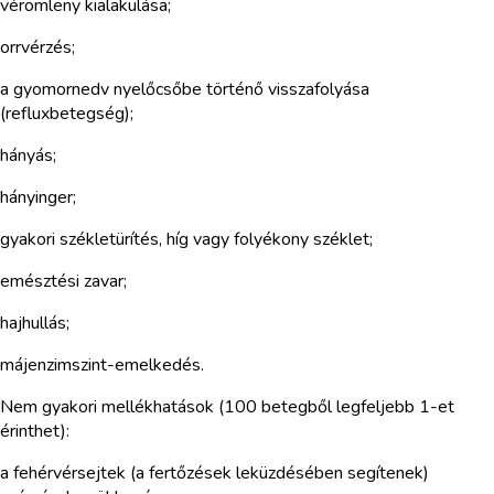
vérömleny kialakulása;
orrvérzés;
a gyomornedv nyelőcsőbe történő visszafolyása
(refluxbetegség);
hányás;
hányinger;
gyakori székletürítés, híg vagy folyékony széklet;
emésztési zavar;
hajhullás;
májenzimszint-emelkedés.
Nem gyakori mellékhatások (100 betegből legfeljebb 1-et
érinthet):
a fehérvérsejtek (a fertőzések leküzdésében segítenek)