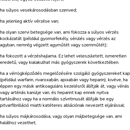
ha súlyos vesekárosodásban szenved;
ha jelenleg aktív vérzése van;
ha olyan szervi betegsége van, ami fokozza a súlyos vérzés
kockázatát (például gyomorfekély, sérülés vagy vérzés az
agyban, nemrég végzett agyműtét vagy szemműtét);
ha fokozott a vérzéshajlama. Ez lehet veleszületett, ismeretlen
eredetű, vagy kialakulhat más gyógyszerek következtében.
ha a vérrögképződés megelőzésére szolgáló gyógyszereket kap
(például warfarin, rivaroxabán, apixabán vagy heparin), kivéve, ha
éppen egy másik antikoaguláns kezelésről állítják át, vagy vénás
vagy artériás kanülje van, és heparint kap ennek nyitva
tartásához vagy ha a normális szívritmusát állítják be egy
pitvarfibrilláció miatti katéteres ablációnak nevezett eljárással;
ha súlyos májkárosodása, vagy olyan májbetegsége van, ami
halálhoz vezethet;