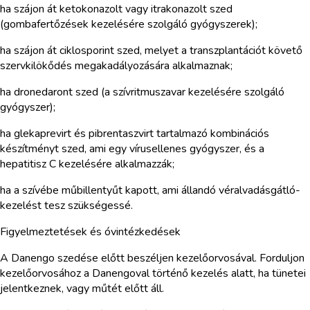
ha szájon át ketokonazolt vagy itrakonazolt szed
(gombafertőzések kezelésére szolgáló gyógyszerek);
ha szájon át ciklosporint szed, melyet a transzplantációt követő
szervkilökődés megakadályozására alkalmaznak;
ha dronedaront szed (a szívritmuszavar kezelésére szolgáló
gyógyszer);
ha glekaprevirt és pibrentaszvirt tartalmazó kombinációs
készítményt szed, ami egy vírusellenes gyógyszer, és a
hepatitisz C kezelésére alkalmazzák;
ha a szívébe műbillentyűt kapott, ami állandó véralvadásgátló-
kezelést tesz szükségessé.
Figyelmeztetések és óvintézkedések
A Danengo szedése előtt beszéljen kezelőorvosával. Forduljon
kezelőorvosához a Danengoval történő kezelés alatt, ha tünetei
jelentkeznek, vagy műtét előtt áll.