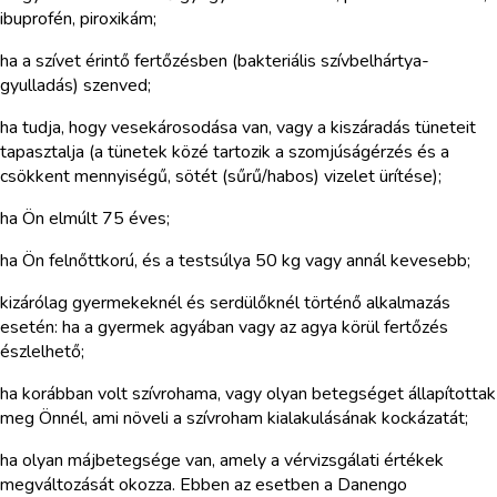
ibuprofén, piroxikám;
ha a szívet érintő fertőzésben (bakteriális szívbelhártya-
gyulladás) szenved;
ha tudja, hogy vesekárosodása van, vagy a kiszáradás tüneteit
tapasztalja (a tünetek közé tartozik a szomjúságérzés és a
csökkent mennyiségű, sötét (sűrű/habos) vizelet ürítése);
ha Ön elmúlt 75 éves;
ha Ön felnőttkorú, és a testsúlya 50 kg vagy annál kevesebb;
kizárólag gyermekeknél és serdülőknél történő alkalmazás
esetén: ha a gyermek agyában vagy az agya körül fertőzés
észlelhető;
ha korábban volt szívrohama, vagy olyan betegséget állapítottak
meg Önnél, ami növeli a szívroham kialakulásának kockázatát;
ha olyan májbetegsége van, amely a vérvizsgálati értékek
megváltozását okozza. Ebben az esetben a Danengo