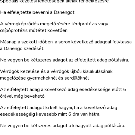
Speciális kezelési lehetőségek állnak rendelkezésre.
Ha elfelejtette bevenni a Danengot
A vérrögképződés megelőzésére térdprotézis vagy
csípőprotézis műtétet követően
Másnap a szokott időben, a soron következő adaggal folytassa
a Danengo szedését.
Ne vegyen be kétszeres adagot az elfelejtett adag pótlására.
Vérrögök kezelése és a vérrögök újbóli kialakulásának
megelőzése gyermekeknél és serdülőknél
Az elfelejtett adag a következő adag esedékessége előtt 6
órával még bevehető.
Az elfelejtett adagot ki kell hagyni, ha a következő adag
esedékességéig kevesebb mint 6 óra van hátra.
Ne vegyen be kétszeres adagot a kihagyott adag pótlására.