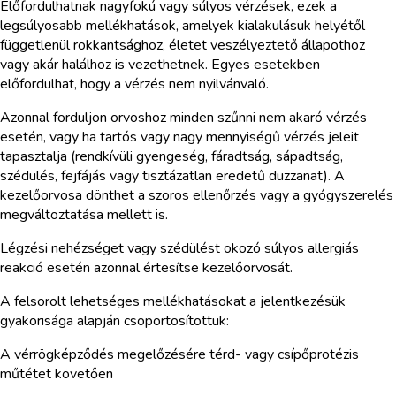
Előfordulhatnak nagyfokú vagy súlyos vérzések, ezek a
legsúlyosabb mellékhatások, amelyek kialakulásuk helyétől
függetlenül rokkantsághoz, életet veszélyeztető állapothoz
vagy akár halálhoz is vezethetnek. Egyes esetekben
előfordulhat, hogy a vérzés nem nyilvánvaló.
Azonnal forduljon orvoshoz minden szűnni nem akaró vérzés
esetén, vagy ha tartós vagy nagy mennyiségű vérzés jeleit
tapasztalja (rendkívüli gyengeség, fáradtság, sápadtság,
szédülés, fejfájás vagy tisztázatlan eredetű duzzanat). A
kezelőorvosa dönthet a szoros ellenőrzés vagy a gyógyszerelés
megváltoztatása mellett is.
Légzési nehézséget vagy szédülést okozó súlyos allergiás
reakció esetén azonnal értesítse kezelőorvosát.
A felsorolt lehetséges mellékhatásokat a jelentkezésük
gyakorisága alapján csoportosítottuk:
A vérrögképződés megelőzésére térd- vagy csípőprotézis
műtétet követően