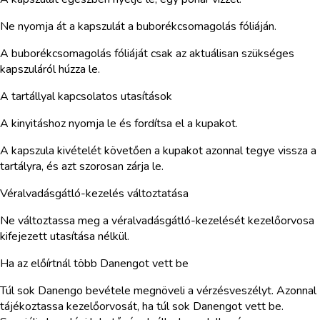
Ne nyomja át a kapszulát a buborékcsomagolás fóliáján.
A buborékcsomagolás fóliáját csak az aktuálisan szükséges
kapszuláról húzza le.
A tartállyal kapcsolatos utasítások
A kinyitáshoz nyomja le és fordítsa el a kupakot.
A kapszula kivételét követően a kupakot azonnal tegye vissza a
tartályra, és azt szorosan zárja le.
Véralvadásgátló-kezelés változtatása
Ne változtassa meg a véralvadásgátló-kezelését kezelőorvosa
kifejezett utasítása nélkül.
Ha az előírtnál több Danengot vett be
Túl sok Danengo bevétele megnöveli a vérzésveszélyt. Azonnal
tájékoztassa kezelőorvosát, ha túl sok Danengot vett be.