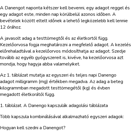
A Danengot naponta kétszer kell bevenni, egy adagot reggel és
egy adagot este, minden nap körülbelül azonos időben. A
bevételek között eltelt időnek a lehető legközelebb kell lennie
12 órához.
A javasolt adag a testtömegtől és az életkortól függ.
Kezelőorvosa fogja meghatározni a megfelelő adagot. A kezelés
előrehaladtával a kezelőorvos módosíthatja az adagot. Szedje
tovább az egyéb gyógyszereit is, kivéve, ha kezelőorvosa azt
mondja, hogy hagyja abba valamelyiket.
Az 1. táblázat mutatja az egyszeri és teljes napi Danengo
adagot milligramm (mg) értékben megadva. Az adag a beteg
kilogrammban megadott testtömegétől (kg) és évben
megadott életkorától függ.
1. táblázat. A Danengo kapszulák adagolási táblázata
Több kapszula kombinálásával alkalmazható egyszeri adagok:
Hogyan kell szedni a Danengot?