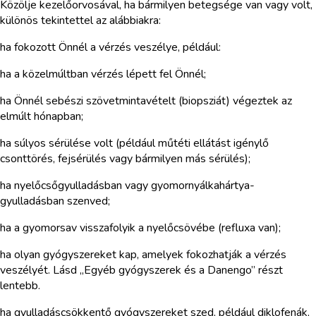
Közölje kezelőorvosával, ha bármilyen betegsége van vagy volt,
különös tekintettel az alábbiakra:
ha fokozott Önnél a vérzés veszélye, például:
ha a közelmúltban vérzés lépett fel Önnél;
ha Önnél sebészi szövetmintavételt (biopsziát) végeztek az
elmúlt hónapban;
ha súlyos sérülése volt (például műtéti ellátást igénylő
csonttörés, fejsérülés vagy bármilyen más sérülés);
ha nyelőcsőgyulladásban vagy gyomornyálkahártya-
gyulladásban szenved;
ha a gyomorsav visszafolyik a nyelőcsövébe (refluxa van);
ha olyan gyógyszereket kap, amelyek fokozhatják a vérzés
veszélyét. Lásd „Egyéb gyógyszerek és a Danengo” részt
lentebb.
ha gyulladáscsökkentő gyógyszereket szed, például diklofenák,