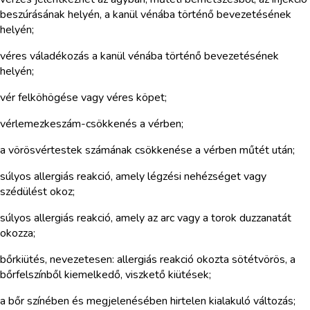
beszúrásának helyén, a kanül vénába történő bevezetésének
helyén;
véres váladékozás a kanül vénába történő bevezetésének
helyén;
vér felköhögése vagy véres köpet;
vérlemezkeszám-csökkenés a vérben;
a vörösvértestek számának csökkenése a vérben műtét után;
súlyos allergiás reakció, amely légzési nehézséget vagy
szédülést okoz;
súlyos allergiás reakció, amely az arc vagy a torok duzzanatát
okozza;
bőrkiütés, nevezetesen: allergiás reakció okozta sötétvörös, a
bőrfelszínből kiemelkedő, viszkető kiütések;
a bőr színében és megjelenésében hirtelen kialakuló változás;