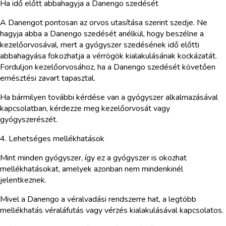
Ha idő előtt abbahagyja a Danengo szedését
A Danengot pontosan az orvos utasítása szerint szedje. Ne
hagyja abba a Danengo szedését anélkül, hogy beszélne a
kezelőorvosával, mert a gyógyszer szedésének idő előtti
abbahagyása fokozhatja a vérrögök kialakulásának kockázatát.
Forduljon kezelőorvosához, ha a Danengo szedését követően
emésztési zavart tapasztal.
Ha bármilyen további kérdése van a gyógyszer alkalmazásával
kapcsolatban, kérdezze meg kezelőorvosát vagy
gyógyszerészét.
4. Lehetséges mellékhatások
Mint minden gyógyszer, így ez a gyógyszer is okozhat
mellékhatásokat, amelyek azonban nem mindenkinél
jelentkeznek.
Mivel a Danengo a véralvadási rendszerre hat, a legtöbb
mellékhatás véraláfutás vagy vérzés kialakulásával kapcsolatos.