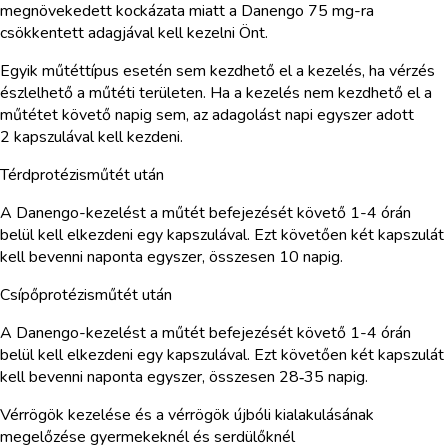
megnövekedett kockázata miatt a Danengo 75 mg-ra
csökkentett adagjával kell kezelni Önt.
Egyik műtéttípus esetén sem kezdhető el a kezelés, ha vérzés
észlelhető a műtéti területen. Ha a kezelés nem kezdhető el a
műtétet követő napig sem, az adagolást napi egyszer adott
2 kapszulával kell kezdeni.
Térdprotézisműtét után
A Danengo-kezelést a műtét befejezését követő 1-4 órán
belül kell elkezdeni egy kapszulával. Ezt követően két kapszulát
kell bevenni naponta egyszer, összesen 10 napig.
Csípőprotézisműtét után
A Danengo-kezelést a műtét befejezését követő 1-4 órán
belül kell elkezdeni egy kapszulával. Ezt követően két kapszulát
kell bevenni naponta egyszer, összesen 28‑35 napig.
Vérrögök kezelése és a vérrögök újbóli kialakulásának
megelőzése gyermekeknél és serdülőknél