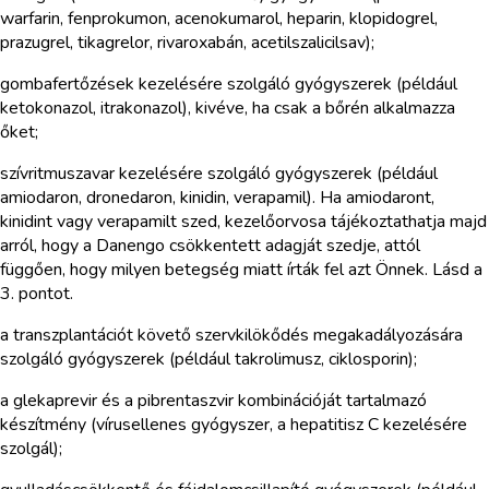
warfarin, fenprokumon, acenokumarol, heparin, klopidogrel,
prazugrel, tikagrelor, rivaroxabán, acetilszalicilsav);
gombafertőzések kezelésére szolgáló gyógyszerek (például
ketokonazol, itrakonazol), kivéve, ha csak a bőrén alkalmazza
őket;
szívritmuszavar kezelésére szolgáló gyógyszerek (például
amiodaron, dronedaron, kinidin, verapamil). Ha amiodaront,
kinidint vagy verapamilt szed, kezelőorvosa tájékoztathatja majd
arról, hogy a Danengo csökkentett adagját szedje, attól
függően, hogy milyen betegség miatt írták fel azt Önnek. Lásd a
3. pontot.
a transzplantációt követő szervkilökődés megakadályozására
szolgáló gyógyszerek (például takrolimusz, ciklosporin);
a glekaprevir és a pibrentaszvir kombinációját tartalmazó
készítmény (vírusellenes gyógyszer, a hepatitisz C kezelésére
szolgál);