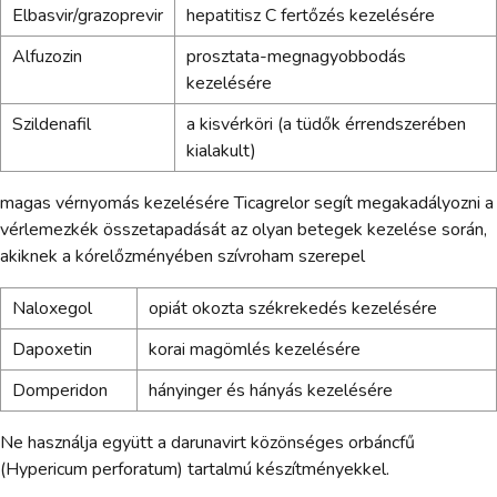
Elbasvir/grazoprevir
hepatitisz C fertőzés kezelésére
Alfuzozin
prosztata-megnagyobbodás
kezelésére
Szildenafil
a kisvérköri (a tüdők érrendszerében
kialakult)
magas vérnyomás kezelésére Ticagrelor segít megakadályozni a
vérlemezkék összetapadását az olyan betegek kezelése során,
akiknek a kórelőzményében szívroham szerepel
Naloxegol
opiát okozta székrekedés kezelésére
Dapoxetin
korai magömlés kezelésére
Domperidon
hányinger és hányás kezelésére
Ne használja együtt a darunavirt közönséges orbáncfű
(Hypericum perforatum) tartalmú készítményekkel.