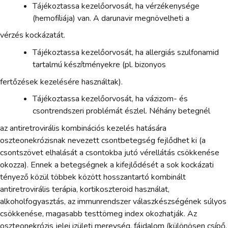
Tájékoztassa kezelőorvosát, ha vérzékenysége
(hemofíliája) van. A darunavir megnövelheti a
vérzés kockázatát.
Tájékoztassa kezelőorvosát, ha allergiás szulfonamid
tartalmú készítményekre (pl. bizonyos
fertőzések kezelésére használtak).
Tájékoztassa kezelőorvosát, ha vázizom- és
csontrendszeri problémát észlel. Néhány betegnél
az antiretrovirális kombinációs kezelés hatására
oszteonekrózisnak nevezett csontbetegség fejlődhet ki (a
csontszövet elhalását a csontokba jutó vérellátás csökkenése
okozza). Ennek a betegségnek a kifejlődését a sok kockázati
tényező közül többek között hosszantartó kombinált
antiretrovirális terápia, kortikoszteroid használat,
alkoholfogyasztás, az immunrendszer válaszkészségének súlyos
csökkenése, magasabb testtömeg index okozhatják. Az
oszteonekrózis jelei izületi merevség, fájdalom (különösen csípő,