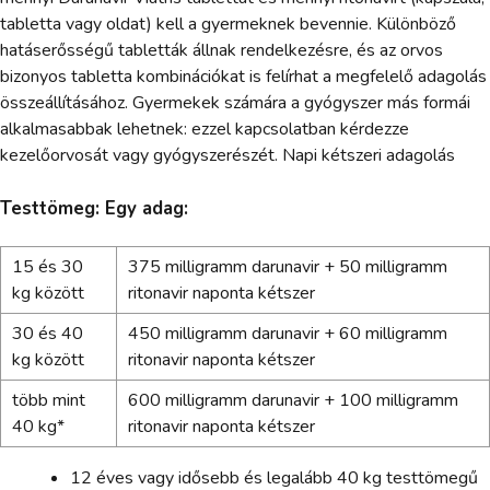
tabletta vagy oldat) kell a gyermeknek bevennie. Különböző
hatáserősségű tabletták állnak rendelkezésre, és az orvos
bizonyos tabletta kombinációkat is felírhat a megfelelő adagolás
összeállításához. Gyermekek számára a gyógyszer más formái
alkalmasabbak lehetnek: ezzel kapcsolatban kérdezze
kezelőorvosát vagy gyógyszerészét. Napi kétszeri adagolás
Testtömeg: Egy adag:
15 és 30
375 milligramm darunavir + 50 milligramm
kg között
ritonavir naponta kétszer
30 és 40
450 milligramm darunavir + 60 milligramm
kg között
ritonavir naponta kétszer
több mint
600 milligramm darunavir + 100 milligramm
40 kg*
ritonavir naponta kétszer
12 éves vagy idősebb és legalább 40 kg testtömegű