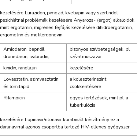
kezelésére Lurazidon, pimozid, kvetiapin vagy szertindol
pszichiátriai problémák kezelésére Anyarozs- (ergot) alkaloidok,
mint ergotamin, migrénes fejfájás kezelésére dihidroergotamin,
ergometrin és metilergonovin
Amiodaron, bepridil,
bizonyos szívbetegségek, pl.
dronedaron, ivabradin,
szívritmuszavar
kinidin, ranolazin
kezelésére
Lovasztatin, szimvasztatin
a koleszterinszint
és lomitapid
csökkentésére
Rifampicin
egyes fertőzések, mint pl. a
tuberkulózis
kezelésére Lopinavir/ritonavir kombinált készítmény ez a
darunavirral azonos csoportba tartozó HIV-ellenes gyógyszer