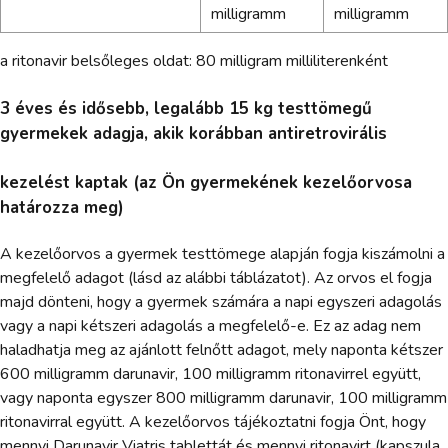
milligramm
milligramm
a ritonavir belsőleges oldat: 80 milligram milliliterenként
3 éves és idősebb, legalább 15 kg testtömegű
gyermekek adagja, akik korábban antiretrovirális
kezelést kaptak (az Ön gyermekének kezelőorvosa
határozza meg)
A kezelőorvos a gyermek testtömege alapján fogja kiszámolni a
megfelelő adagot (lásd az alábbi táblázatot). Az orvos el fogja
majd dönteni, hogy a gyermek számára a napi egyszeri adagolás
vagy a napi kétszeri adagolás a megfelelő-e. Ez az adag nem
haladhatja meg az ajánlott felnőtt adagot, mely naponta kétszer
600 milligramm darunavir, 100 milligramm ritonavirrel együtt,
vagy naponta egyszer 800 milligramm darunavir, 100 milligramm
ritonavirral együtt. A kezelőorvos tájékoztatni fogja Önt, hogy
mennyi Darunavir Viatris tablettát és mennyi ritonavirt (kapszula,