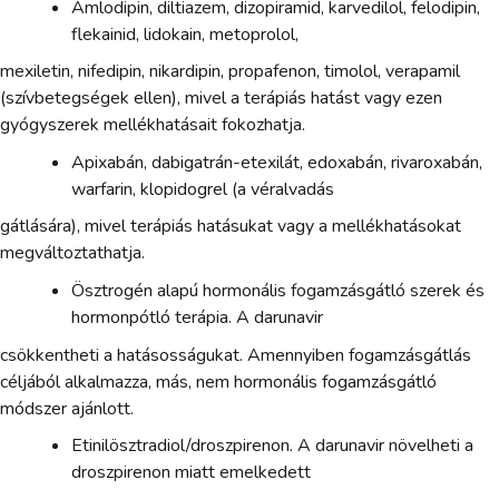
Amlodipin, diltiazem, dizopiramid, karvedilol, felodipin,
flekainid, lidokain, metoprolol,
mexiletin, nifedipin, nikardipin, propafenon, timolol, verapamil
(szívbetegségek ellen), mivel a terápiás hatást vagy ezen
gyógyszerek mellékhatásait fokozhatja.
Apixabán, dabigatrán-etexilát, edoxabán, rivaroxabán,
warfarin, klopidogrel (a véralvadás
gátlására), mivel terápiás hatásukat vagy a mellékhatásokat
megváltoztathatja.
Ösztrogén alapú hormonális fogamzásgátló szerek és
hormonpótló terápia. A darunavir
csökkentheti a hatásosságukat. Amennyiben fogamzásgátlás
céljából alkalmazza, más, nem hormonális fogamzásgátló
módszer ajánlott.
Etinilösztradiol/droszpirenon. A darunavir növelheti a
droszpirenon miatt emelkedett