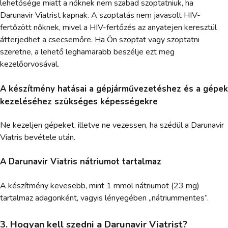
lehetősége miatt a nőknek nem szabad szoptatniuk, ha
Darunavir Viatrist kapnak. A szoptatás nem javasolt HIV-
fertőzött nőknek, mivel a HIV-fertőzés az anyatejen keresztül
átterjedhet a csecsemőre. Ha Ön szoptat vagy szoptatni
szeretne, a lehető leghamarabb beszélje ezt meg
kezelőorvosával.
A készítmény hatásai a gépjárművezetéshez és a gépek
kezeléséhez szükséges képességekre
Ne kezeljen gépeket, illetve ne vezessen, ha szédül a Darunavir
Viatris bevétele után.
A Darunavir Viatris nátriumot tartalmaz
A készítmény kevesebb, mint 1 mmol nátriumot (23 mg)
tartalmaz adagonként, vagyis lényegében „nátriummentes”.
3. Hogyan kell szedni a Darunavir Viatrist?