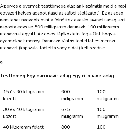
Az orvos a gyermek testtömege alapján kiszámítja majd a napi
egyszeri helyes adagot (lásd az alábbi táblázatot). Ez az adag
nem lehet nagyobb, mint a felnőttek esetén javasolt adag, ami
naponta egyszer 800 milligramm darunavir, 100 milligramm
ritonavirral együtt. Az orvos tájékoztatni fogja Önt, hogy a
gyermeknek mennyi Darunavir Viatris tablettát és mennyi
ritonavirt (kapszula, tabletta vagy oldat) kell szednie.
a
Testtömeg Egy darunavir adag Egy ritonavir adag
15 és 30 kilogramm
600
100
között
milligramm
milligramm
30 és 40 kilogramm
675
100
között
milligramm
milligramm
40 kilogramm felett
800
100