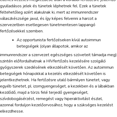
gyulladásos jelek és tünetek léphetnek fel. Ezek a tünetek
feltehetőleg azért alakulnak ki, mert az immunrendszer
válaszkészsége javul, és így képes felvenni a harcot a
szervezetben esetlegesen tünetmentesen lappangó
fertőzésekkel szemben.
Az opportunista fertőzéseken kívül autoimmun
betegségek (olyan állapotok, amikor az
immunrendszer a szervezet egészséges szöveteit támadja meg)
szintén előfordulhatnak a HIVfertőzés kezelésére szolgáló
gyógyszerek szedésének elkezdését követően. Az autoimmun
betegségek hónapokkal a kezelés elkezdését követően is
jelentkezhetnek. Ha fertőzésre utaló bármilyen tünetet, vagy
egyéb tünetet, pl. izomgyengeséget, a kezekben és a lábakban
kezdődő, majd a törzs felé terjedő gyengeséget,
szívdobogásérzést, remegést vagy hiperaktivitást észlel,
azonnal forduljon kezelőorvosához, hogy a szükséges kezelést
elkezdhesse.