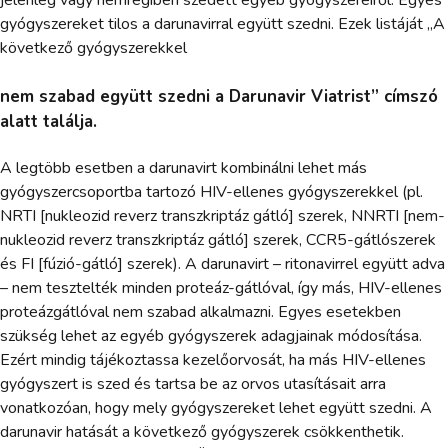
jelenleg vagy nemrégiben szedett egyéb gyógyszereiről. Egyes
gyógyszereket tilos a darunavirral együtt szedni. Ezek listáját „A
következő gyógyszerekkel
nem szabad együtt szedni a Darunavir Viatrist” címszó
alatt találja.
A legtöbb esetben a darunavirt kombinálni lehet más
gyógyszercsoportba tartozó HIV-ellenes gyógyszerekkel (pl.
NRTI [nukleozid reverz transzkriptáz gátló] szerek, NNRTI [nem-
nukleozid reverz transzkriptáz gátló] szerek, CCR5-gátlószerek
és FI [fúzió-gátló] szerek). A darunavirt – ritonavirrel együtt adva
– nem tesztelték minden proteáz-gátlóval, így más, HIV-ellenes
proteázgátlóval nem szabad alkalmazni. Egyes esetekben
szükség lehet az egyéb gyógyszerek adagjainak módosítása.
Ezért mindig tájékoztassa kezelőorvosát, ha más HIV-ellenes
gyógyszert is szed és tartsa be az orvos utasításait arra
vonatkozóan, hogy mely gyógyszereket lehet együtt szedni. A
darunavir hatását a következő gyógyszerek csökkenthetik.