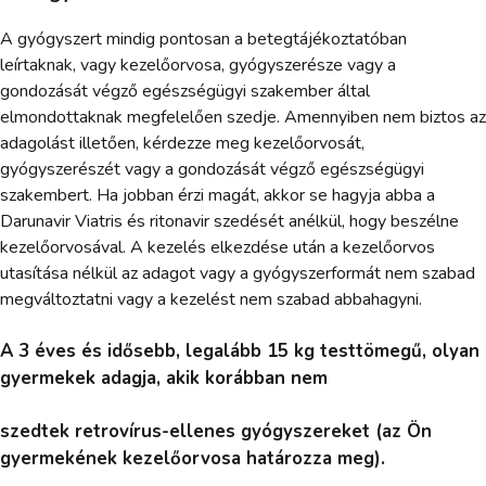
A gyógyszert mindig pontosan a betegtájékoztatóban
leírtaknak, vagy kezelőorvosa, gyógyszerésze vagy a
gondozását végző egészségügyi szakember által
elmondottaknak megfelelően szedje. Amennyiben nem biztos az
adagolást illetően, kérdezze meg kezelőorvosát,
gyógyszerészét vagy a gondozását végző egészségügyi
szakembert. Ha jobban érzi magát, akkor se hagyja abba a
Darunavir Viatris és ritonavir szedését anélkül, hogy beszélne
kezelőorvosával. A kezelés elkezdése után a kezelőorvos
utasítása nélkül az adagot vagy a gyógyszerformát nem szabad
megváltoztatni vagy a kezelést nem szabad abbahagyni.
A 3 éves és idősebb, legalább 15 kg testtömegű, olyan
gyermekek adagja, akik korábban nem
szedtek retrovírus-ellenes gyógyszereket (az Ön
gyermekének kezelőorvosa határozza meg).