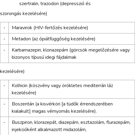
szertralin, trazodon (depresszió és
szorongás kezelésére)
-
Maravirok (HIV-fertőzés kezelésére)
-
Metadon (az ópiátfüggőség kezelésére)
-
Karbamazepin, klonazepám (görcsök megelőzésére vagy
bizonyos típusú idegi fájdalmak
kezelésére)
-
Kolhicin (köszvény vagy örökletes mediterrán láz
kezelésére)
-
Boszentán (a kisvérköri [a tüdők érrendszerében
kialakult] magas vérnyomás kezelésére).
-
Buszpiron, klorazepát, diazepám, esztazolám, flurazepám,
injekcióként alkalmazott midazolám,