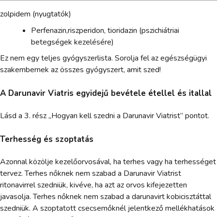
zolpidem (nyugtatók)
Perfenazin,riszperidon, tioridazin (pszichiátriai
betegségek kezelésére)
Ez nem egy teljes gyógyszerlista. Sorolja fel az egészségügyi
szakembernek az összes gyógyszert, amit szed!
A Darunavir Viatris egyidejű bevétele étellel és itallal
Lásd a 3. rész „Hogyan kell szedni a Darunavir Viatrist” pontot.
Terhesség és szoptatás
Azonnal közölje kezelőorvosával, ha terhes vagy ha terhességet
tervez. Terhes nőknek nem szabad a Darunavir Viatrist
ritonavirrel szedniük, kivéve, ha azt az orvos kifejezetten
javasolja. Terhes nőknek nem szabad a darunavirt kobicisztáttal
szedniük. A szoptatott csecsemőknél jelentkező mellékhatások