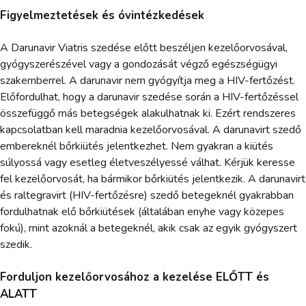
Figyelmeztetések és óvintézkedések
A Darunavir Viatris szedése előtt beszéljen kezelőorvosával,
gyógyszerészével vagy a gondozását végző egészségügyi
szakemberrel. A darunavir nem gyógyítja meg a HIV-fertőzést.
Előfordulhat, hogy a darunavir szedése során a HIV-fertőzéssel
összefüggő más betegségek alakulhatnak ki. Ezért rendszeres
kapcsolatban kell maradnia kezelőorvosával. A darunavirt szedő
embereknél bőrkiütés jelentkezhet. Nem gyakran a kiütés
súlyossá vagy esetleg életveszélyessé válhat. Kérjük keresse
fel kezelőorvosát, ha bármikor bőrkiütés jelentkezik. A darunavirt
és raltegravirt (HIV-fertőzésre) szedő betegeknél gyakrabban
fordulhatnak elő bőrkiütések (általában enyhe vagy közepes
fokú), mint azoknál a betegeknél, akik csak az egyik gyógyszert
szedik.
Forduljon kezelőorvosához a kezelése ELŐTT és
ALATT