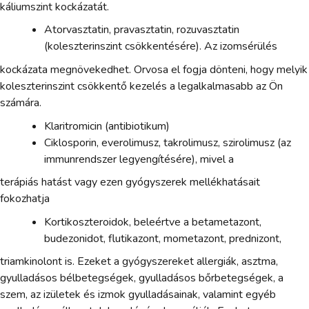
káliumszint kockázatát.
Atorvasztatin, pravasztatin, rozuvasztatin
(koleszterinszint csökkentésére). Az izomsérülés
kockázata megnövekedhet. Orvosa el fogja dönteni, hogy melyik
koleszterinszint csökkentő kezelés a legalkalmasabb az Ön
számára.
Klaritromicin (antibiotikum)
Ciklosporin, everolimusz, takrolimusz, szirolimusz (az
immunrendszer legyengítésére), mivel a
terápiás hatást vagy ezen gyógyszerek mellékhatásait
fokozhatja
Kortikoszteroidok, beleértve a betametazont,
budezonidot, flutikazont, mometazont, prednizont,
triamkinolont is. Ezeket a gyógyszereket allergiák, asztma,
gyulladásos bélbetegségek, gyulladásos bőrbetegségek, a
szem, az izületek és izmok gyulladásainak, valamint egyéb