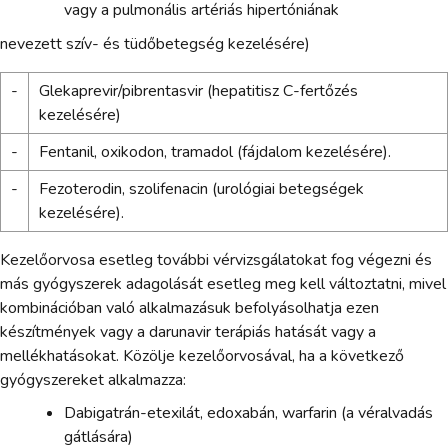
vagy a pulmonális artériás hipertóniának
nevezett szív- és tüdőbetegség kezelésére)
-
Glekaprevir/pibrentasvir (hepatitisz C-fertőzés
kezelésére)
-
Fentanil, oxikodon, tramadol (fájdalom kezelésére).
-
Fezoterodin, szolifenacin (urológiai betegségek
kezelésére).
Kezelőorvosa esetleg további vérvizsgálatokat fog végezni és
más gyógyszerek adagolását esetleg meg kell változtatni, mivel
kombinációban való alkalmazásuk befolyásolhatja ezen
készítmények vagy a darunavir terápiás hatását vagy a
mellékhatásokat. Közölje kezelőorvosával, ha a következő
gyógyszereket alkalmazza:
Dabigatrán-etexilát, edoxabán, warfarin (a véralvadás
gátlására)