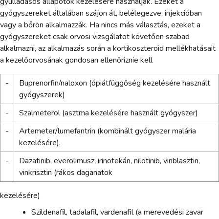
gyulladásos állapotok kezelésére használják. Ezeket a
gyógyszereket általában szájon át, belélegezve, injekcióban
vagy a bőrön alkalmazzák. Ha nincs más választás, ezeket a
gyógyszereket csak orvosi vizsgálatot követően szabad
alkalmazni, az alkalmazás során a kortikoszteroid mellékhatásait
a kezelőorvosának gondosan ellenőriznie kell
-
Buprenorfin/naloxon (ópiátfüggőség kezelésére használt
gyógyszerek)
-
Szalmeterol (asztma kezelésére használt gyógyszer)
-
Artemeter/lumefantrin (kombinált gyógyszer malária
kezelésére).
-
Dazatinib, everolimusz, irinotekán, nilotinib, vinblasztin,
vinkrisztin (rákos daganatok
kezelésére)
Szildenafil, tadalafil, vardenafil (a merevedési zavar