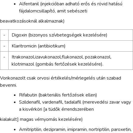
Alfentanil (injekcióban adható erős és rövid hatású
fájdalomcsillapító, amit sebészeti
beavatkozásoknál alkalmaznak)
-
Digoxin (bizonyos szívbetegségek kezelésére)
-
Klaritromicin (antibiotikum)
-
Itrakonazol,izavukonazol,flukonazol, pozakonazol,
klotrimazol (gombás fertőzések kezelésére).
Vorikonazolt csak orvosi értékelés/mérlegelés után szabad
bevenni.
Rifabutin (bakteriális fertőzések ellen)
Szildenafil, vardenafil, tadalafil (merevedési zavar vagy
a kisvérköri [a tüdők érrendszerében
kialakult] magas vérnyomás kezelésére)
Amitriptilin, dezipramin, imipramin, nortriptilin, paroxetin,