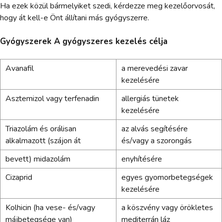
Ha ezek közül bármelyiket szedi, kérdezze meg kezelőorvosát,
hogy át kell-e Önt állítani más gyógyszerre.
Gyógyszerek A gyógyszeres kezelés célja
Avanafil
a merevedési zavar
kezelésére
Asztemizol vagy terfenadin
allergiás tünetek
kezelésére
Triazolám és orálisan
az alvás segítésére
alkalmazott (szájon át
és/vagy a szorongás
bevett) midazolám
enyhítésére
Cizaprid
egyes gyomorbetegségek
kezelésére
Kolhicin (ha vese- és/vagy
a köszvény vagy örökletes
májbetegsége van)
mediterrán láz