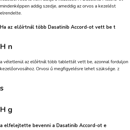
mindenképpen addig szedje, ameddig az orvos a kezelést
elrendelte.
Ha az előírtnál több Dasatinib Accord-ot vett be t
H n
a véletlenül az előírtnál több tablettát vett be, azonnal forduljon
kezelőorvosához. Orvosi ű megfigyelésre lehet szüksége. z
s
H g
a elfelejtette bevenni a Dasatinib Accord-ot e