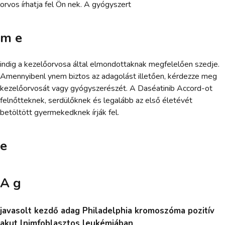
orvos írhatja fel Ön nek. A gyógyszert
m e
indig a kezelőorvosa által elmondottaknak megfelelően szedje.
Amennyibenl ynem biztos az adagolást illetően, kérdezze meg
kezelőorvosát vagy gyógyszerészét. A Daséatinib Accord-ot
felnőtteknek, serdülőknek és legalább az első életévét
betöltött gyermekedknek írják fel.
e
A g
javasolt kezdő adag Philadelphia kromoszóma pozitív
akut lnimfoblasztos leukémiában