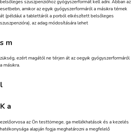
belsőleges szuszpenzióhoz gyógyszerformát kell adni. Abban az
esetbebn, amikor az egyik gyógyszerformáról a másikra térnek
át (például a tablettáról a porból elkészített belsőleges
szuszpenzióra), az adag módosítására lehet
s m
zükség, ezért magától ne térjen át az oegyik gyógyszerformáról
a másikra.
l
K a
ezelőorvosa az Ön testtömege, ga mellékhatások és a kezelés
hatékonysága alapján fogja meghatározni a megfelelő