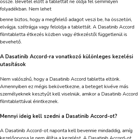
össze. Bevétel előtt a tablettát ne oldja fel semmilyen
folyadékban. Nem lehet
benne biztos, hogy a megfelelő adagot veszi be, ha összetöri,
elvágja, szétrágja vagy feloldja a tablettát. A Dasatinib Accord
filmtabletta étkezés közben vagy étkezéstől függetlenül is
bevehető.
A Dasatinib Accord-ra vonatkozó különleges kezelési
utasítások
Nem valószínű, hogy a Dasatinib Accord tabletta eltörik.
Amennyiben ez mégis bekövetkezne, a beteget kivéve más
személyeknek kesztyűt kell viselniük, amikor a Dasatinib Accord
filmtablettával érintkeznek.
Mennyi ideig kell szedni a Dasatinib Accord-ot?
A Dasatinib Accord-ot naponta kell bevennie mindaddig, amíg
kezelőorvosa le nem állítja a kezelést. A Dasatinib Accord-ot