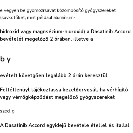
e vegyen be gyomozrsavat közömbösítő gyógyszereket
(savkötőket, mint például alumínium-
hidroxid vagy magnsézium-hidroxid) a Dasatinib Accord
bevételét megelőző 2 órában, illetve a
b y
evételt követgően legalább 2 órán keresztül.
Feltétlenüyl tájékoztassa kezelőorvosát, ha vérhígító
vagy vérrögképződést megelőző gyógyszereket
szed. g
A Dasatinib Accord egyidejű bevétele étellel és itallal