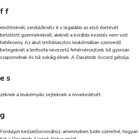
f f
elnőtteknél, serdülőknél,r é s legalább az első életévét
betöltött gyermekeknél, akiknél a korábbi kezelés nem volt
hatékoeny. Az akut limfoblasztos leukémiában szenvedő
betegeknél a limfocita nevezetű fehérvérsejtzek túl gyorsan
szaporodnak és túl sokáig élnek. A Dasatinib Accord gátolja
e s
zeknek a leukémyiás sejteknek a növekedését.
g
Forduljon keózelőorvosához, amennyiben tudni szeretné, hogyan
hat a Dasatinib Accord, illetve miért