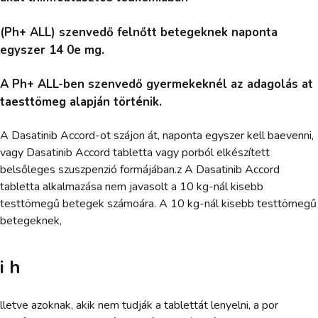
(Ph+ ALL) szenvedő felnőtt betegeknek naponta
egyszer 14 0e mg.
A Ph+ ALL-ben szenvedő gyermekeknél az adagolás at
taesttömeg alapján történik.
A Dasatinib Accord-ot szájon át, naponta egyszer kell baevenni,
vagy Dasatinib Accord tabletta vagy porból elkészített
belsőleges szuszpenzió formájában.z A Dasatinib Accord
tabletta alkalmazása nem javasolt a 10 kg-nál kisebb
testtömegű betegek számoára. A 10 kg-nál kisebb testtömegű
betegeknek,
i h
lletve azoknak, akik nem tudják a tablettát lenyelni, a por