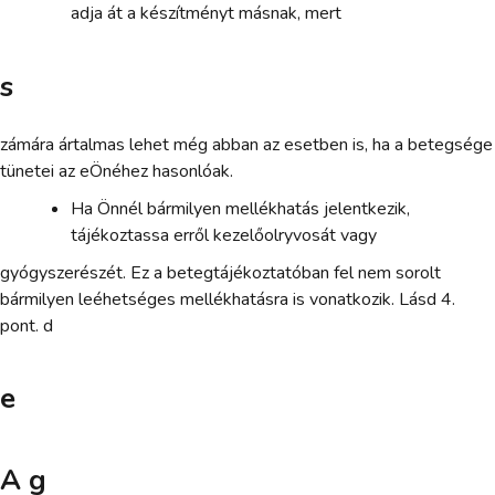
adja át a készítményt másnak, mert
s
zámára ártalmas lehet még abban az esetben is, ha a betegsége
tünetei az eÖnéhez hasonlóak.
Ha Önnél bármilyen mellékhatás jelentkezik,
tájékoztassa erről kezelőolryvosát vagy
gyógyszerészét. Ez a betegtájékoztatóban fel nem sorolt
bármilyen leéhetséges mellékhatásra is vonatkozik. Lásd 4.
pont. d
e
A g