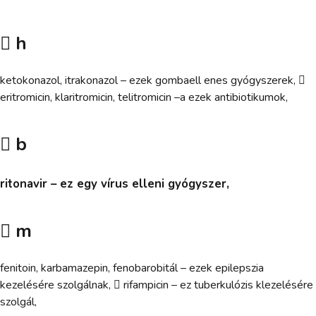
 h
ketokonazol, itrakonazol – ezek gombaell enes gyógyszerek, 
eritromicin, klaritromicin, telitromicin –a ezek antibiotikumok,
 b
ritonavir – ez egy vírus elleni gyógyszer,
 m
fenitoin, karbamazepin, fenobarobitál – ezek epilepszia
kezelésére szolgálnak,  rifampicin – ez tuberkulózis klezelésére
szolgál,