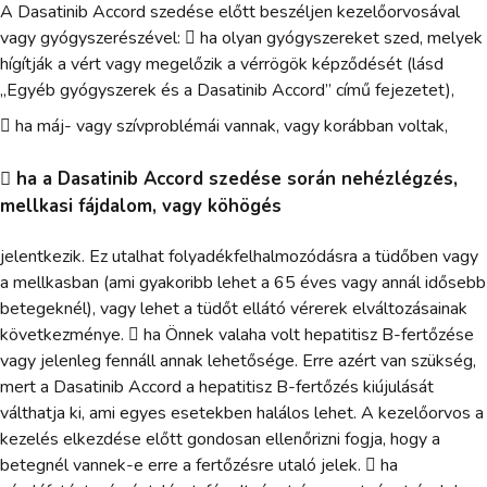
A Dasatinib Accord szedése előtt beszéljen kezelőorvosával
vagy gyógyszerészével:  ha olyan gyógyszereket szed, melyek
hígítják a vért vagy megelőzik a vérrögök képződését (lásd
„Egyéb gyógyszerek és a Dasatinib Accord” című fejezetet),
 ha máj- vagy szívproblémái vannak, vagy korábban voltak,
 ha a Dasatinib Accord szedése során nehézlégzés,
mellkasi fájdalom, vagy köhögés
jelentkezik. Ez utalhat folyadékfelhalmozódásra a tüdőben vagy
a mellkasban (ami gyakoribb lehet a 65 éves vagy annál idősebb
betegeknél), vagy lehet a tüdőt ellátó vérerek elváltozásainak
következménye.  ha Önnek valaha volt hepatitisz B-fertőzése
vagy jelenleg fennáll annak lehetősége. Erre azért van szükség,
mert a Dasatinib Accord a hepatitisz B-fertőzés kiújulását
válthatja ki, ami egyes esetekben halálos lehet. A kezelőorvos a
kezelés elkezdése előtt gondosan ellenőrizni fogja, hogy a
betegnél vannek-e erre a fertőzésre utaló jelek.  ha