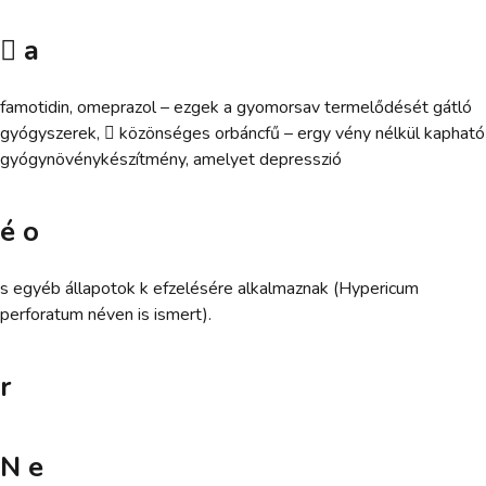
 a
famotidin, omeprazol – ezgek a gyomorsav termelődését gátló
gyógyszerek,  közönséges orbáncfű – ergy vény nélkül kapható
gyógynövénykészítmény, amelyet depresszió
é o
s egyéb állapotok k efzelésére alkalmaznak (Hypericum
perforatum néven is ismert).
r
N e