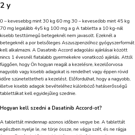
2 y
0 – kevesebbg mint 30 kg 60 mg 30 – keveseóbb mint 45 kg
70 mg legalább 4y5 kg 100 mg a g A tabletta a 10 kg-nál
kisebb testtömegű betegeknél nem javasolt. Ezeknél a
betegeknél a por belsőleges Aszuszpenzióhoz gyógyszerformát
kell alkalmazni. A Dasatinib Accord adagolási ajánlásai között
nincs 1 évesnél fiatalabb gyermekekre vonatkozó ajánlás. Attól
függően, hogy Ön hogyan reagál a kezelésre, kezelőorvosa
nagyobb vagy kisebb adagokat is rendelhet vagy éppen rövid
időre szüneteltetheti a kezelést. Előfordulhat, hogy a nagyobb,
illetve kisebb adagok bevételéhez különböző hatáserősségű
tablettákat kell egyidejűleg szednie.
Hogyan kell szedni a Dasatinib Accord-ot?
A tablettát mindennap azonos időben vegye be. A tablettát
egészben nyelje le, ne törje össze, ne vágja szét, és ne rágja