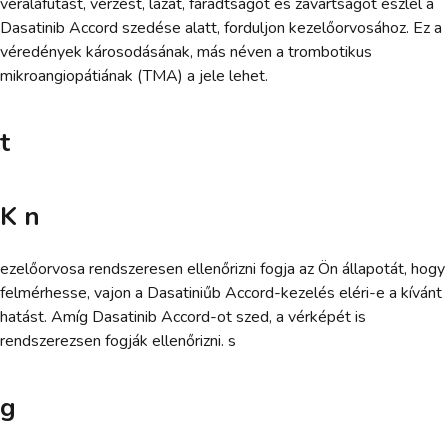
véraláfutást, vérzést, lázat, fáradtságot és zavartságot észlel a
Dasatinib Accord szedése alatt, forduljon kezelőorvosához. Ez a
véredények károsodásának, más néven a trombotikus
mikroangiopátiának (TMA) a jele lehet.
t
K n
ezelőorvosa rendszeresen ellenőrizni fogja az Ön állapotát, hogy
felmérhesse, vajon a Dasatiniűb Accord-kezelés eléri-e a kívánt
hatást. Amíg Dasatinib Accord-ot szed, a vérképét is
rendszerezsen fogják ellenőrizni. s
g