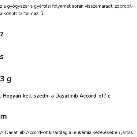
z a gyógyszer a gyártási folyamat során visszamaradt izopropil-
alkoholt tartalmaz. ű
z
s
3 g
. Hogyan kell szedni a Dasatinib Accord-ot? e
m
A Dasatinib Accord-ot kizárólag a leukémia kezelésében jártas