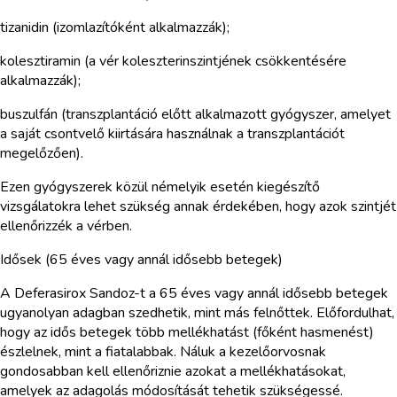
tizanidin (izomlazítóként alkalmazzák);
kolesztiramin (a vér koleszterinszintjének csökkentésére
alkalmazzák);
buszulfán (transzplantáció előtt alkalmazott gyógyszer, amelyet
a saját csontvelő kiirtására használnak a transzplantációt
megelőzően).
Ezen gyógyszerek közül némelyik esetén kiegészítő
vizsgálatokra lehet szükség annak érdekében, hogy azok szintjét
ellenőrizzék a vérben.
Idősek (65 éves vagy annál idősebb betegek)
A Deferasirox Sandoz-t a 65 éves vagy annál idősebb betegek
ugyanolyan adagban szedhetik, mint más felnőttek. Előfordulhat,
hogy az idős betegek több mellékhatást (főként hasmenést)
észlelnek, mint a fiatalabbak. Náluk a kezelőorvosnak
gondosabban kell ellenőriznie azokat a mellékhatásokat,
amelyek az adagolás módosítását tehetik szükségessé.