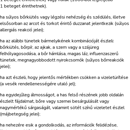
1 beteget érinthetnek).
ha súlyos bőrkiütés vagy légzési nehézség és szédülés, illetve
elsősorban az arcot és torkot érintő duzzanat jelentkezik (súlyos
allergiás reakció jelei);
ha az alábbi tünetek bármelyikének kombinációját észleli:
bőrkiütés, bőrpír, az ajkak, a szem vagy a szájüreg
felhólyagosodása, a bőr hámlása, magas láz, influenzaszerű
tünetek, megnagyobbodott nyirokcsomók (súlyos bőrreakciók
jelei);
ha azt észleli, hogy jelentős mértékben csökken a vizeletürítése
(a vesék rendellenességére utaló jel);
ha egyidejűleg álmosságot, a has felső részének jobb oldalán
észlelt fájdalmat, bőre vagy szemei besárgulását vagy
nagymértékű sárgaságát, valamint sötét színű vizeletet észlel
(májbetegség jelei);
ha nehezére esik a gondolkodás, az információk felidézése,