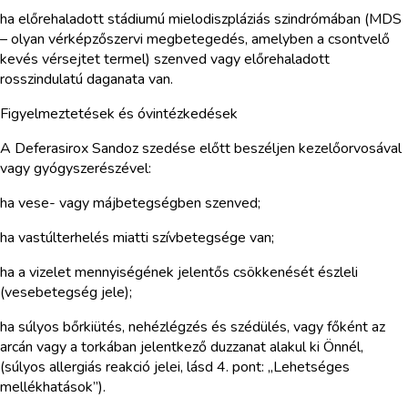
ha előrehaladott stádiumú mielodiszpláziás szindrómában (MDS
– olyan vérképzőszervi megbetegedés, amelyben a csontvelő
kevés vérsejtet termel) szenved vagy előrehaladott
rosszindulatú daganata van.
Figyelmeztetések és óvintézkedések
A Deferasirox Sandoz szedése előtt beszéljen kezelőorvosával
vagy gyógyszerészével:
ha vese- vagy májbetegségben szenved;
ha vastúlterhelés miatti szívbetegsége van;
ha a vizelet mennyiségének jelentős csökkenését észleli
(vesebetegség jele);
ha súlyos bőrkiütés, nehézlégzés és szédülés, vagy főként az
arcán vagy a torkában jelentkező duzzanat alakul ki Önnél,
(súlyos allergiás reakció jelei, lásd 4. pont: „Lehetséges
mellékhatások”).