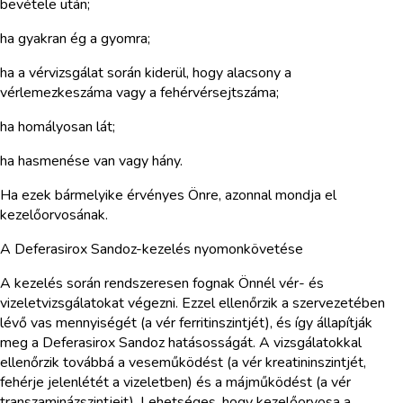
bevétele után;
ha gyakran ég a gyomra;
ha a vérvizsgálat során kiderül, hogy alacsony a
vérlemezkeszáma vagy a fehérvérsejtszáma;
ha homályosan lát;
ha hasmenése van vagy hány.
Ha ezek bármelyike érvényes Önre, azonnal mondja el
kezelőorvosának.
A Deferasirox Sandoz-kezelés nyomonkövetése
A kezelés során rendszeresen fognak Önnél vér- és
vizeletvizsgálatokat végezni. Ezzel ellenőrzik a szervezetében
lévő vas mennyiségét (a vér ferritinszintjét), és így állapítják
meg a Deferasirox Sandoz hatásosságát. A vizsgálatokkal
ellenőrzik továbbá a veseműködést (a vér kreatininszintjét,
fehérje jelenlétét a vizeletben) és a májműködést (a vér
transzaminázszintjeit). Lehetséges, hogy kezelőorvosa a