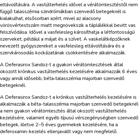
eltávolítására. A vastúlterhelés idővel a vérátömlesztéstől nem
függő talasszémia szindrómákban szenvedő betegeknél is
kialakulhat, elsősorban azért, mivel az alacsony
vörösvértestszám miatt megnövekszik a táplálékkal bevitt vas
felszívódása. Idővel a vasfelesleg károsíthatja a létfontosságú
szerveket, például a májat és a szívet. A vaskelátképzőknek
nevezett gyógyszereket a vasfelesleg eltávolítására és a
szervkárosodás kockázatának csökkentésére alkalmazzák.
A Deferasirox Sandoz-t a gyakori vérátömlesztések által
okozott krónikus vastúlterhelés kezelésére alkalmazzák 6 éves
vagy annál idősebb, béta‑talasszémia majorban szenvedő
betegeknél.
A Deferasirox Sandoz-t a krónikus vastúlterhelés kezelésére is
alkalmazzák a béta-talasszémia majorban szenvedő betegeknél
a nem gyakori vérátömlesztés által okozott vastúlterhelés
kezelésére, valamint egyéb típusú vérszegénységben szenvedő
betegek, illetve 2–5 éves gyermekek kezelésére, ha a
deferoxamin-kezelés ellenjavallt vagy nem megfelelő.