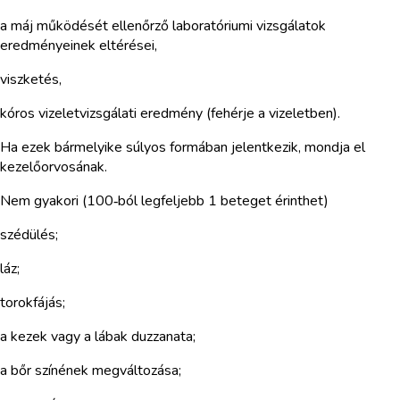
a máj működését ellenőrző laboratóriumi vizsgálatok
eredményeinek eltérései,
viszketés,
kóros vizeletvizsgálati eredmény (fehérje a vizeletben).
Ha ezek bármelyike súlyos formában jelentkezik, mondja el
kezelőorvosának.
Nem gyakori (100‑ból legfeljebb 1 beteget érinthet)
szédülés;
láz;
torokfájás;
a kezek vagy a lábak duzzanata;
a bőr színének megváltozása;