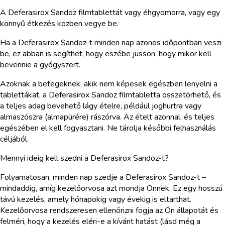
A Deferasirox Sandoz filmtablettát vagy éhgyomorra, vagy egy
könnyű étkezés közben vegye be.
Ha a Deferasirox Sandoz-t minden nap azonos időpontban veszi
be, ez abban is segíthet, hogy eszébe jusson, hogy mikor kell
bevennie a gyógyszert.
Azoknak a betegeknek, akik nem képesek egészben lenyelni a
tablettákat, a Deferasirox Sandoz filmtabletta összetörhető, és
a teljes adag bevehető lágy ételre, például joghurtra vagy
almaszószra (almapürére) rászórva. Az ételt azonnal, és teljes
egészében el kell fogyasztani. Ne tárolja későbbi felhasználás
céljából.
Mennyi ideig kell szedni a Deferasirox Sandoz-t?
Folyamatosan, minden nap szedje a Deferasirox Sandoz-t –
mindaddig, amíg kezelőorvosa azt mondja Önnek. Ez egy hosszú
távú kezelés, amely hónapokig vagy évekig is eltarthat.
Kezelőorvosa rendszeresen ellenőrizni fogja az Ön állapotát és
felméri, hogy a kezelés eléri-e a kívánt hatást (lásd még a