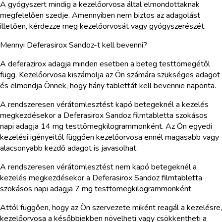
A gyógyszert mindig a kezelőorvosa által elmondottaknak
megfelelően szedje. Amennyiben nem biztos az adagolást
illetően, kérdezze meg kezelőorvosát vagy gyógyszerészét.
Mennyi Deferasirox Sandoz-t kell bevenni?
A deferazirox adagja minden esetben a beteg testtömegétől
függ. Kezelőorvosa kiszámolja az Ön számára szükséges adagot
és elmondja Önnek, hogy hány tablettát kell bevennie naponta.
A rendszeresen vérátömlesztést kapó betegeknél a kezelés
megkezdésekor a Deferasirox Sandoz filmtabletta szokásos
napi adagja 14 mg testtömegkilogrammonként. Az Ön egyedi
kezelési igényeitől függően kezelőorvosa ennél magasabb vagy
alacsonyabb kezdő adagot is javasolhat.
A rendszeresen vérátömlesztést nem kapó betegeknél a
kezelés megkezdésekor a Deferasirox Sandoz filmtabletta
szokásos napi adagja 7 mg testtömegkilogrammonként.
Attól függően, hogy az Ön szervezete miként reagál a kezelésre,
kezelőorvosa a későbbiekben növelheti vagy csökkentheti a