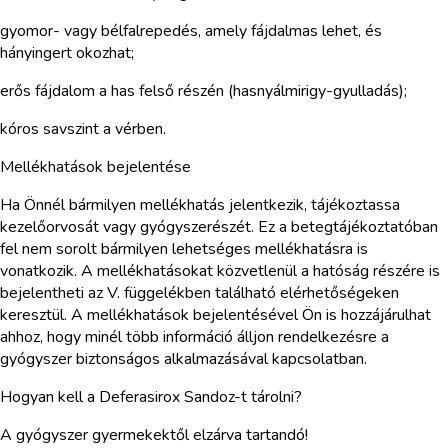
gyomor- vagy bélfalrepedés, amely fájdalmas lehet, és
hányingert okozhat;
erős fájdalom a has felső részén (hasnyálmirigy-gyulladás);
kóros savszint a vérben.
Mellékhatások bejelentése
Ha Önnél bármilyen mellékhatás jelentkezik, tájékoztassa
kezelőorvosát vagy gyógyszerészét. Ez a betegtájékoztatóban
fel nem sorolt bármilyen lehetséges mellékhatásra is
vonatkozik. A mellékhatásokat közvetlenül a hatóság részére is
bejelentheti az V. függelékben található elérhetőségeken
keresztül. A mellékhatások bejelentésével Ön is hozzájárulhat
ahhoz, hogy minél több információ álljon rendelkezésre a
gyógyszer biztonságos alkalmazásával kapcsolatban.
Hogyan kell a Deferasirox Sandoz-t tárolni?
A gyógyszer gyermekektől elzárva tartandó!