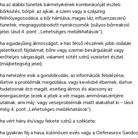
ha az alábbi tünetek bármelyikének kombinációját észleli:
bőrkiütés, bőrpír, az ajkak, a szem vagy a szájüreg
felhólyagosodása, a bőr hámlása, magas láz, influenzaszerű
tünetek, megnagyobbodott nyirokcsomók (súlyos bőrreakció
jelei, lásd 4. pont: „Lehetséges mellékhatások”);
ha egyidejűleg álmosságot, a has felső részének jobb oldalán
jelentkező fájdalmat, bőre vagy szemei besárgulását vagy
erőteljes sárgaságát, valamint sötét színű vizeletet észlel
(májbetegség jelei);
ha nehezére esik a gondolkodás, az információk felidézése,
illetve a problémák megoldása, vagy kevésbé ébernek, illetve
tudatosnak érzi magát, esetleg álmos és alacsony az
energiaszintje (ezek a jelek a vér magas ammóniaszintjére
utalnak, ami máj- vagy veseproblémák miatt alakulhat ki – lásd
még 4. pont „Lehetséges mellékhatások”).
ha vért hány és/vagy fekete színű a széklete;
ha gyakran fáj a hasa, különösen evés vagy a Deferasirox Sandoz