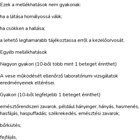
Ezek a mellékhatások nem gyakoriak:
ha a látása homályossá válik;
ha csökken a hallása;
a lehető leghamarabb tájékoztassa erről a kezelőorvosát.
Egyéb mellékhatások
Nagyon gyakori (10‑ből több mint 1 beteget érinthet)
A vese működését ellenőrző laboratóriumi vizsgálatok
eredményeinek eltérései.
Gyakori (10‑ből legfeljebb 1 beteget érinthet)
emésztőrendszeri zavarok, például hányinger, hányás, hasmenés,
hasfájás, haspuffadás; székrekedés, emésztési zavarok;
bőrkiütés;
fejfájás,