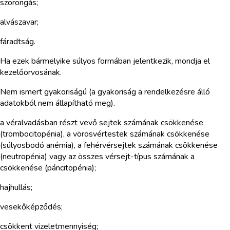
szorongás;
alvászavar;
fáradtság.
Ha ezek bármelyike súlyos formában jelentkezik, mondja el
kezelőorvosának.
Nem ismert gyakoriságú (a gyakoriság a rendelkezésre álló
adatokból nem állapítható meg).
a véralvadásban részt vevő sejtek számának csökkenése
(trombocitopénia), a vörösvértestek számának csökkenése
(súlyosbodó anémia), a fehérvérsejtek számának csökkenése
(neutropénia) vagy az összes vérsejt-típus számának a
csökkenése (páncitopénia);
hajhullás;
vesekőképződés;
csökkent vizeletmennyiség;