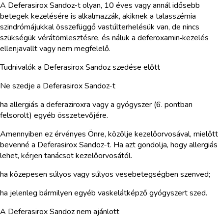
A Deferasirox Sandoz-t olyan, 10 éves vagy annál idősebb
betegek kezelésére is alkalmazzák, akiknek a talasszémia
szindrómájukkal összefüggő vastúlterhelésük van, de nincs
szükségük vérátömlesztésre, és náluk a deferoxamin‑kezelés
ellenjavallt vagy nem megfelelő.
Tudnivalók a Deferasirox Sandoz szedése előtt
Ne szedje a Deferasirox Sandoz-t
ha allergiás a deferaziroxra vagy a gyógyszer (6. pontban
felsorolt) egyéb összetevőjére.
Amennyiben ez érvényes Önre, közölje kezelőorvosával, mielőtt
bevenné a Deferasirox Sandoz-t. Ha azt gondolja, hogy allergiás
lehet, kérjen tanácsot kezelőorvosától.
ha közepesen súlyos vagy súlyos vesebetegségben szenved;
ha jelenleg bármilyen egyéb vaskelátképző gyógyszert szed.
A Deferasirox Sandoz nem ajánlott