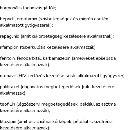
hormonális fogamzásgátlók;
bepridil, ergotamin (szívbetegségek és migrén esetén
alkalmazott gyógyszerek);
repaglinid (amit cukorbetegség kezelésére alkalmaznak);
rifampicin (tuberkulózis kezelésére alkalmazzák);
fenitoin, fenobarbitál, karbamazepin (amelyeket epilepszia
kezelésére alkalmaznak);
ritonavir (HIV-fertőzés kezelése során alkalmazott gyógyszer);
paklitaxel (daganatos megbetegedések [rák] kezelésére
alkalmazzák);
teofillin (légzőszervi megbetegedések, például az asztma
kezelésére alkalmazzák);
klozapin (amit pszichiátriai kórképek, például szkizofrénia
kezelésére alkalmaznak);