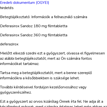
Eredeti dokumentum (OGYEI)
hirdetés
Betegtájékoztató: Információk a felhasználó számára
Deferasirox Sandoz 180 mg filmtabletta
Deferasirox Sandoz 360 mg filmtabletta
deferazirox
Mielőtt elkezdi szedni ezt a gyógyszert, olvassa el figyelmesen
az alábbi betegtájékoztatót, mert az Ön számára fontos
információkat tartalmaz.
Tartsa meg a betegtájékoztatót, mert a benne szereplő
információkra a későbbiekben is szüksége lehet.
További kérdéseivel forduljon kezelőorvosához vagy
gyógyszerészéhez.
Ezt a gyógyszert az orvos kizárólag Önnek írta fel. Ne adja át a
készítményt másnak, mert számára ártalmas lehet még abban az