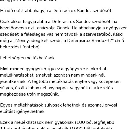
Ha idő előtt abbahagyja a Deferasirox Sandoz szedését
Csak akkor hagyja abba a Deferasirox Sandoz szedését, ha
kezelőorvosa ezt tanácsolja Önnek. Ha abbahagyja a gyógyszer
szedését, a felesleges vas nem távozik a szervezetéből (lásd
még a „Mennyi ideig kell szedni a Deferasirox Sandoz-t?” című
bekezdést fentebb).
Lehetséges mellékhatások
Mint minden gyógyszer, így ez a gyógyszer is okozhat
mellékhatásokat, amelyek azonban nem mindenkinél
jelentkeznek. A legtöbb mellékhatás enyhe vagy közepesen
súlyos, és általában néhány nappal vagy héttel a kezelés
megkezdése után megszűnik.
Egyes mellékhatások súlyosak lehetnek és azonnali orvosi
ellátást igényelhetnek.
Ezek a mellékhatások nem gyakoriak (100‑ból legfeljebb
1 beteget érinthetnek) vagy ritkák (1000‑ből legfeljebb