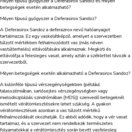
Milyen típusú gyógyszer a Deferasirox Sandoz és milyen
betegségek esetén alkalmazható?
Milyen típusú gyógyszer a Deferasirox Sandoz?
A Deferasirox Sandoz a deferazirox nevű hatóanyagot
tartalmazza. Ez egy vaskelátképző, amelyet a szervezetben
túlzott mértékben felhalmozódott vas (más néven:
vastúlterhelés) eltávolítására alkalmaznak. Megköti és
eltávolítja a felesleges vasat, amely aztán a széklettel távozik a
szervezetből.
Milyen betegségek esetén alkalmazható a Deferasirox Sandoz?
A különféle típusú vérszegénységekben (például
talasszémiában, sarlósejtes vérszegénységben vagy
mielodiszpláziás szindrómában [MDS]) szenvedő betegeknél
ismételt vérátömlesztésekre lehet szükség. A gyakori
vérátömlesztések azonban a vas túlzott mértékű
felhalmozódását okozhatják. Ez abból adódik, hogy a vér vasat
tartalmaz, és a szervezet nem rendelkezik természetes
folyamatokkal a vérátömlesztés során bevitt vasfelesleg