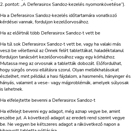
2. pontot: „A Deferasirox Sandoz-kezelés nyomonkövetése”).
Ha a Deferasirox Sandoz-kezelés időtartamára vonatkozó
kérdései vannak, forduljon kezelőorvosához.
Ha az előírtnál több Deferasirox Sandoz-t vett be
Ha túl sok Deferasirox Sandoz-t vett be, vagy ha valaki más
veszi be véletlenül az Önnek felírt tablettákat, haladéktalanul
forduljon tanácsért kezelőorvosához vagy egy kórházhoz.
Mutassa meg az orvosnak a tabletták dobozát. Előfordulhat,
hogy sürgős orvosi ellátásra szorul. Olyan mellékhatásokat
észlelhet, mint például a hasi fájdalom, a hasmenés, hányinger és
hányás, valamint a vese- vagy májproblémák, amelyek súlyosak
is lehetnek.
Ha elfelejtette bevenni a Deferasirox Sandoz-t
Ha elfelejt bevenni egy adagot, még aznap vegye be, amint
eszébe jut. A következő adagot az eredeti rend szerint vegye
be. Ne vegyen be kétszeres adagot a rákövetkező napon a
kihagyott tabletta pótlására.