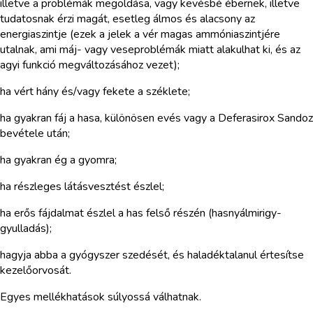
illetve a problémák megoldása, vagy kevésbé ébernek, illetve
tudatosnak érzi magát, esetleg álmos és alacsony az
energiaszintje (ezek a jelek a vér magas ammóniaszintjére
utalnak, ami máj- vagy veseproblémák miatt alakulhat ki, és az
agyi funkció megváltozásához vezet);
ha vért hány és/vagy fekete a széklete;
ha gyakran fáj a hasa, különösen evés vagy a Deferasirox Sandoz
bevétele után;
ha gyakran ég a gyomra;
ha részleges látásvesztést észlel;
ha erős fájdalmat észlel a has felső részén (hasnyálmirigy-
gyulladás);
hagyja abba a gyógyszer szedését, és haladéktalanul értesítse
kezelőorvosát.
Egyes mellékhatások súlyossá válhatnak.