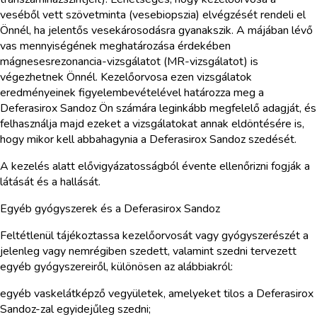
veséből vett szövetminta (vesebiopszia) elvégzését rendeli el
Önnél, ha jelentős vesekárosodásra gyanakszik. A májában lévő
vas mennyiségének meghatározása érdekében
mágnesesrezonancia-vizsgálatot (MR-vizsgálatot) is
végezhetnek Önnél. Kezelőorvosa ezen vizsgálatok
eredményeinek figyelembevételével határozza meg a
Deferasirox Sandoz Ön számára leginkább megfelelő adagját, és
felhasználja majd ezeket a vizsgálatokat annak eldöntésére is,
hogy mikor kell abbahagynia a Deferasirox Sandoz szedését.
A kezelés alatt elővigyázatosságból évente ellenőrizni fogják a
látását és a hallását.
Egyéb gyógyszerek és a Deferasirox Sandoz
Feltétlenül tájékoztassa kezelőorvosát vagy gyógyszerészét a
jelenleg vagy nemrégiben szedett, valamint szedni tervezett
egyéb gyógyszereiről, különösen az alábbiakról:
egyéb vaskelátképző vegyületek, amelyeket tilos a Deferasirox
Sandoz-zal egyidejűleg szedni;