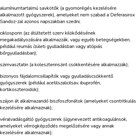
alumíniumtartalmú savkötők (a gyomorégés kezelésére
alkalmazott gyógyszerek), amelyeket nem szabad a Deferasirox
Sandoz-zal azonos napszakban szedni;
ciklosporin (az átültetett szerv kilökődésének
megakadályozására alkalmazzák, vagy egyéb betegségekben,
például reumás ízületi gyulladásban vagy atópiás
bőrgyulladásban);
szimvasztatin (a koleszterinszint csökkentésére alkalmazzák);
bizonyos fájdalomcsillapítók vagy gyulladáscsökkentő
gyógyszerek (például acetilszalicilsav, ibuprofén,
kortikoszteroidok);
szájon át alkalmazandó biszfoszfonátok (amelyeket csontritkulás
kezelésére alkalmaznak);
véralvadásgátló gyógyszerek (úgynevezett antikoagulánsok,
amelyeket vérrögképződés megelőzésére vagy annak
kezelésére alkalmaznak);