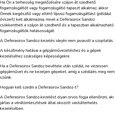
Ha Ön a terhesség megelőzésére szájon át szedhető
fogamzásgátlót vagy fogamzásgátló tapaszt alkalmaz, akkor
Önnek kiegészítő vagy eltérő típusú fogamzásgátlást (például
óvszert) kell alkalmaznia, mivel a Deferasirox Sandoz
csökkentheti a szájon át szedhető és a tapaszban alkalmazható
fogamzásgátlók hatásosságát.
A Deferasirox Sandoz-kezelés idején nem javasolt a szoptatás.
A készítmény hatásai a gépjárművezetéshez és a gépek
kezeléséhez szükséges képességekre
Ha a Deferasirox Sandoz bevétele után szédül, ne vezessen
gépjárművet és ne kezeljen gépeket, amíg a szédülés meg nem
szűnik.
Hogyan kell szedni a Deferasirox Sandoz-t?
A Deferasirox Sandoz‑kezelést olyan orvos fogja ellenőrizni, aki
jártas a vérátömlesztések által okozott vastúlterhelés
kezelésében.