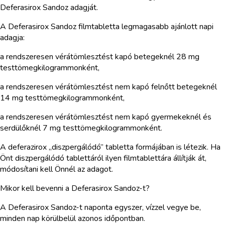
Deferasirox Sandoz adagját.
A Deferasirox Sandoz filmtabletta legmagasabb ajánlott napi
adagja:
a rendszeresen vérátömlesztést kapó betegeknél 28 mg
testtömegkilogrammonként,
a rendszeresen vérátömlesztést nem kapó felnőtt betegeknél
14 mg testtömegkilogrammonként,
a rendszeresen vérátömlesztést nem kapó gyermekeknél és
serdülőknél 7 mg testtömegkilogrammonként.
A deferazirox „diszpergálódó” tabletta formájában is létezik. Ha
Önt diszpergálódó tablettáról ilyen filmtablettára állítják át,
módosítani kell Önnél az adagot.
Mikor kell bevenni a Deferasirox Sandoz-t?
A Deferasirox Sandoz-t naponta egyszer, vízzel vegye be,
minden nap körülbelül azonos időpontban.