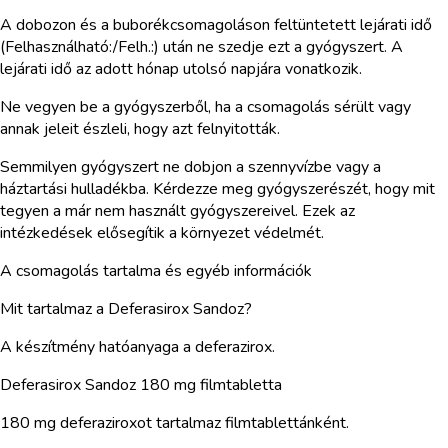
A dobozon és a buborékcsomagoláson feltüntetett lejárati idő
(Felhasználható:/Felh.:) után ne szedje ezt a gyógyszert. A
lejárati idő az adott hónap utolsó napjára vonatkozik.
Ne vegyen be a gyógyszerből, ha a csomagolás sérült vagy
annak jeleit észleli, hogy azt felnyitották.
Semmilyen gyógyszert ne dobjon a szennyvízbe vagy a
háztartási hulladékba. Kérdezze meg gyógyszerészét, hogy mit
tegyen a már nem használt gyógyszereivel. Ezek az
intézkedések elősegítik a környezet védelmét.
A csomagolás tartalma és egyéb információk
Mit tartalmaz a Deferasirox Sandoz?
A készítmény hatóanyaga a deferazirox.
Deferasirox Sandoz 180 mg filmtabletta
180 mg deferaziroxot tartalmaz filmtablettánként.