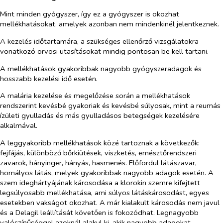
Mint minden gyógyszer, így ez a gyógyszer is okozhat
mellékhatásokat, amelyek azonban nem mindenkinél jelentkeznek.
A kezelés időtartamára, a szükséges ellenőrző vizsgálatokra
vonatkozó orvosi utasításokat mindig pontosan be kell tartani.
A mellékhatások gyakoribbak nagyobb gyógyszeradagok és
hosszabb kezelési idő esetén.
A malária kezelése és megelőzése során a mellékhatások
rendszerint kevésbé gyakoriak és kevésbé súlyosak, mint a reumás
ízületi gyulladás és más gyulladásos betegségek kezelésére
alkalmával.
A leggyakoribb mellékhatások közé tartoznak a következők:
fejfájás, különböző bőrkiütések, viszketés, emésztőrendszeri
zavarok, hányinger, hányás, hasmenés. Előfordul látászavar,
homályos látás, melyek gyakoribbak nagyobb adagok esetén. A
szem ideghártyájának károsodása a klorokin szemre kifejtett
legsúlyosabb mellékhatása, ami súlyos látáskárosodást, egyes
esetekben vakságot okozhat. A már kialakult károsodás nem javul
és a Delagil leállítását követően is fokozódhat. Legnagyobb
valószínűséggel azoknál alakul ki, akik nagyobb adagokat