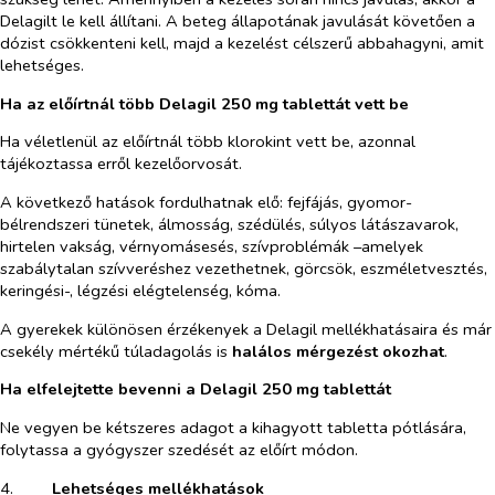
Delagilt le kell állítani. A beteg állapotának javulását követően a
dózist csökkenteni kell, majd a kezelést célszerű abbahagyni, amit
lehetséges.
Ha az előírtnál több Delagil 250 mg tablettát vett be
Ha véletlenül az előírtnál több klorokint vett be, azonnal
tájékoztassa erről kezelőorvosát.
A következő hatások fordulhatnak elő: fejfájás, gyomor-
bélrendszeri tünetek, álmosság, szédülés, súlyos látászavarok,
hirtelen vakság, vérnyomásesés, szívproblémák –amelyek
szabálytalan szívveréshez vezethetnek, görcsök, eszméletvesztés,
keringési-, légzési elégtelenség, kóma.
A gyerekek különösen érzékenyek a Delagil mellékhatásaira és már
csekély mértékű túladagolás is
halálos mérgezést okozhat
.
Ha elfelejtette bevenni a Delagil 250 mg tablettát
Ne vegyen be kétszeres adagot a kihagyott tabletta pótlására,
folytassa a gyógyszer szedését az előírt módon.
4.​
Lehetséges mellékhatások