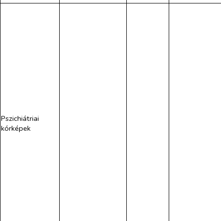
Pszichiátriai
kórképek