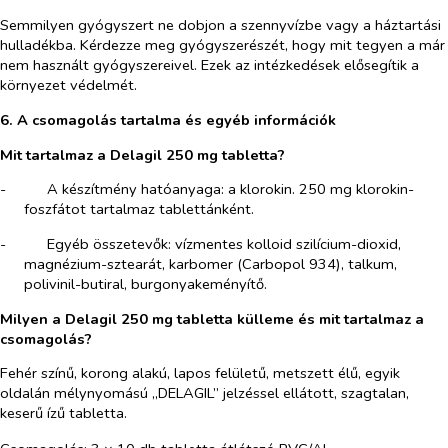
Semmilyen gyógyszert ne dobjon a szennyvízbe vagy a háztartási
hulladékba. Kérdezze meg gyógyszerészét, hogy mit tegyen a már
nem használt gyógyszereivel. Ezek az intézkedések elősegítik a
környezet védelmét.
6. A csomagolás tartalma és egyéb információk
Mit tartalmaz a Delagil 250 mg tabletta?
-​
A készítmény hatóanyaga: a klorokin. 250 mg klorokin-
foszfátot tartalmaz tablettánként.
-​
Egyéb összetevők: vízmentes kolloid szilícium-dioxid,
magnézium-sztearát, karbomer (Carbopol 934), talkum,
polivinil-butiral, burgonyakeményítő.
Milyen a Delagil 250 mg tabletta külleme és mit tartalmaz a
csomagolás?
Fehér színű, korong alakú, lapos felületű, metszett élű, egyik
oldalán mélynyomású „DELAGIL” jelzéssel ellátott, szagtalan,
keserű ízű tabletta.