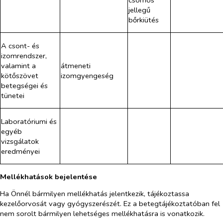
jellegű
bőrkiütés
A csont- és
izomrendszer,
valamint a
átmeneti
kötőszövet
izomgyengeség
betegségei és
tünetei
Laboratóriumi és
egyéb
vizsgálatok
eredményei
Mellékhatások bejelentése
Ha Önnél bármilyen mellékhatás jelentkezik, tájékoztassa
kezelőorvosát vagy gyógyszerészét. Ez a betegtájékoztatóban fel
nem sorolt bármilyen lehetséges mellékhatásra is vonatkozik.