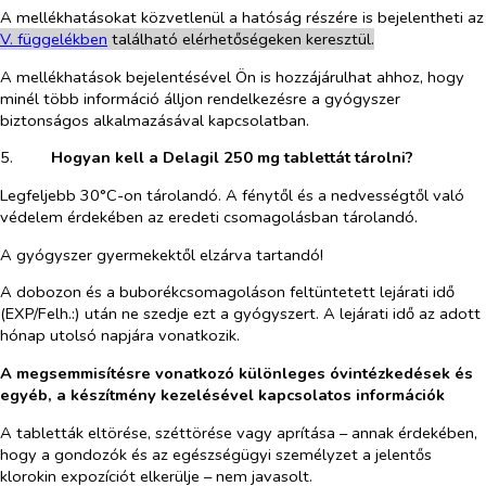
A mellékhatásokat közvetlenül a hatóság részére is bejelentheti az
V. fü
g
gelékben
található elérhetőségeken keresztül.
A mellékhatások bejelentésével Ön is hozzájárulhat ahhoz, hogy
minél több információ álljon rendelkezésre a gyógyszer
biztonságos alkalmazásával kapcsolatban.
5.​
Hogyan kell a Delagil 250 mg tablettát tárolni?
Legfeljebb 30°C-on tárolandó. A fénytől és a nedvességtől való
védelem érdekében az eredeti csomagolásban tárolandó.
A gyógyszer gyermekektől elzárva tartandó!
A dobozon és a buborékcsomagoláson feltüntetett lejárati idő
(EXP/Felh.:) után ne szedje ezt a gyógyszert. A lejárati idő az adott
hónap utolsó napjára vonatkozik.
A megsemmisítésre vonatkozó különleges óvintézkedések és
egyéb, a készítmény kezelésével kapcsolatos információk
A tabletták eltörése, széttörése vagy aprítása – annak érdekében,
hogy a gondozók és az egészségügyi személyzet a jelentős
klorokin expozíciót elkerülje – nem javasolt.