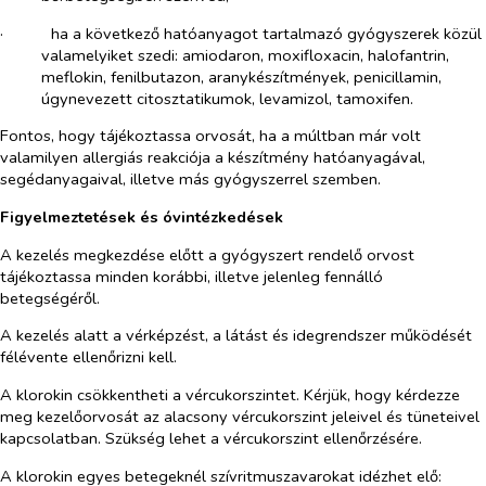
·​
ha a következő hatóanyagot tartalmazó gyógyszerek közül
valamelyiket szedi: amiodaron, moxifloxacin, halofantrin,
meflokin, fenilbutazon, aranykészítmények, penicillamin,
úgynevezett citosztatikumok, levamizol, tamoxifen.
Fontos, hogy tájékoztassa orvosát, ha a múltban már volt
valamilyen allergiás reakciója a készítmény hatóanyagával,
segédanyagaival, illetve más gyógyszerrel szemben.
Figyelmeztetések és óvintézkedések
A kezelés megkezdése előtt a gyógyszert rendelő orvost
tájékoztassa minden korábbi, illetve jelenleg fennálló
betegségéről.
A kezelés alatt a vérképzést, a látást és idegrendszer működését
félévente ellenőrizni kell.
A klorokin csökkentheti a vércukorszintet. Kérjük, hogy kérdezze
meg kezelőorvosát az alacsony vércukorszint jeleivel és tüneteivel
kapcsolatban. Szükség lehet a vércukorszint ellenőrzésére.
A klorokin egyes betegeknél szívritmuszavarokat idézhet elő: