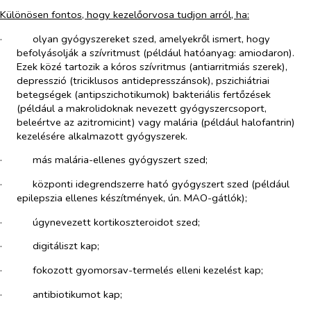
Különösen fontos, hogy kezelőorvosa tudjon arról, ha:
·​
olyan gyógyszereket szed, amelyekről ismert, hogy
befolyásolják a szívritmust (például hatóanyag: amiodaron).
Ezek közé tartozik a kóros szívritmus (antiarritmiás szerek),
depresszió (triciklusos antidepresszánsok), pszichiátriai
betegségek (antipszichotikumok) bakteriális fertőzések
(például a makrolidoknak nevezett gyógyszercsoport,
beleértve az azitromicint) vagy malária (például halofantrin)
kezelésére alkalmazott gyógyszerek.
·​
más malária-ellenes gyógyszert szed;
·​
központi idegrendszerre ható gyógyszert szed (például
epilepszia ellenes készítmények, ún. MAO-gátlók);
·​
úgynevezett kortikoszteroidot szed;
·​
digitáliszt kap;
·​
fokozott gyomorsav-termelés elleni kezelést kap;
·​
antibiotikumot kap;