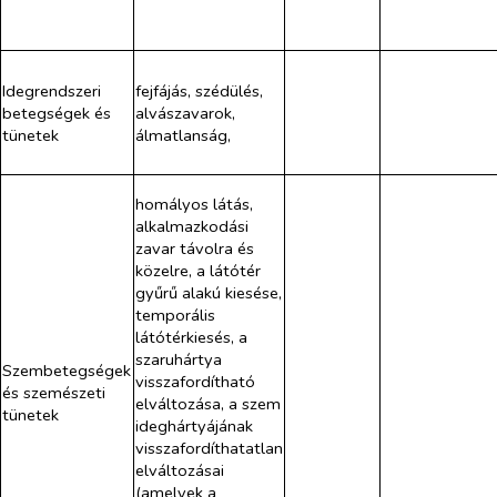
Idegrendszeri
fejfájás, szédülés,
betegségek és
alvászavarok,
tünetek
álmatlanság,
homályos látás,
alkalmazkodási
zavar távolra és
közelre, a látótér
gyűrű alakú kiesése,
temporális
látótérkiesés, a
szaruhártya
Szembetegségek
visszafordítható
és szemészeti
elváltozása, a szem
tünetek
ideghártyájának
visszafordíthatatlan
elváltozásai
(amelyek a