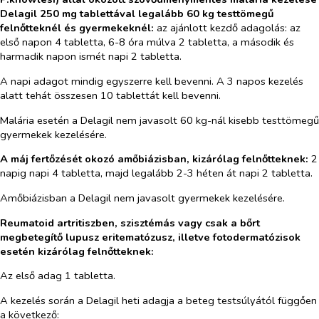
Delagil 250 mg tablettával legalább 60 kg testtömegű
felnőtteknél és gyermekeknél:
az ajánlott kezdő adagolás: az
első napon 4 tabletta, 6-8 óra múlva 2 tabletta, a második és
harmadik napon ismét napi 2 tabletta.
A napi adagot mindig egyszerre kell bevenni. A 3 napos kezelés
alatt tehát összesen 10 tablettát kell bevenni.
Malária esetén a Delagil nem javasolt 60 kg-nál kisebb testtömegű
gyermekek kezelésére.
A máj fertőzését okozó amőbiázisban, kizárólag felnőtteknek:
2
napig napi 4 tabletta, majd legalább 2-3 héten át napi 2 tabletta.
Amőbiázisban a Delagil nem javasolt gyermekek kezelésére.
Reumatoid artritiszben, szisztémás vagy csak a bőrt
megbetegítő lupusz eritematózusz, illetve fotodermatózisok
esetén kizárólag felnőtteknek:
Az első adag 1 tabletta.
A kezelés során a Delagil heti adagja a beteg testsúlyától függően
a következő: