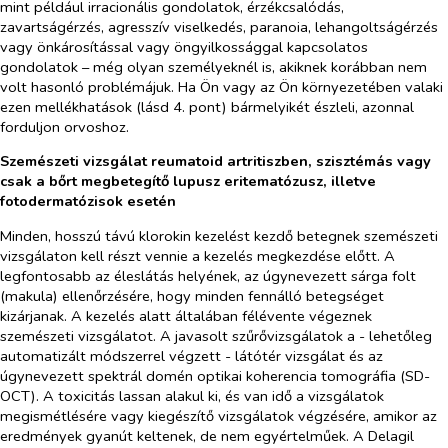
mint például irracionális gondolatok, érzékcsalódás,
zavartságérzés, agresszív viselkedés, paranoia, lehangoltságérzés
vagy önkárosítással vagy öngyilkossággal kapcsolatos
gondolatok – még olyan személyeknél is, akiknek korábban nem
volt hasonló problémájuk. Ha Ön vagy az Ön környezetében valaki
ezen mellékhatások (lásd 4. pont) bármelyikét észleli, azonnal
forduljon orvoshoz.
Szemészeti vizsgálat reumatoid artritiszben, szisztémás vagy
csak a bőrt megbetegítő lupusz eritematózusz, illetve
fotodermatózisok esetén
Minden, hosszú távú klorokin kezelést kezdő betegnek szemészeti
vizsgálaton kell részt vennie a kezelés megkezdése előtt. A
legfontosabb az éleslátás helyének, az úgynevezett sárga folt
(makula) ellenőrzésére, hogy minden fennálló betegséget
kizárjanak. A kezelés alatt általában félévente végeznek
szemészeti vizsgálatot. A javasolt szűrővizsgálatok a - lehetőleg
automatizált módszerrel végzett - látótér vizsgálat és az
úgynevezett spektrál domén optikai koherencia tomográfia (SD-
OCT). A toxicitás lassan alakul ki, és van idő a vizsgálatok
megismétlésére vagy kiegészítő vizsgálatok végzésére, amikor az
eredmények gyanút keltenek, de nem egyértelműek. A Delagil