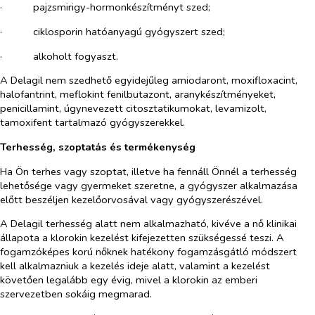
·​
pajzsmirigy-hormonkészítményt szed;
·​
ciklosporin hatóanyagú gyógyszert szed;
·​
alkoholt fogyaszt.
A Delagil nem szedhető egyidejűleg amiodaront, moxifloxacint,
halofantrint, meflokint fenilbutazont, aranykészítményeket,
penicillamint, úgynevezett citosztatikumokat, levamizolt,
tamoxifent tartalmazó gyógyszerekkel.
Terhesség, szoptatás és termékenység
Ha Ön terhes vagy szoptat, illetve ha fennáll Önnél a terhesség
lehetősége vagy gyermeket szeretne, a gyógyszer alkalmazása
előtt beszéljen kezelőorvosával vagy gyógyszerészével.
A Delagil terhesség alatt nem alkalmazható, kivéve a nő klinikai
állapota a klorokin kezelést kifejezetten szükségessé teszi. A
fogamzóképes korú nőknek hatékony fogamzásgátló módszert
kell alkalmazniuk a kezelés ideje alatt, valamint a kezelést
követően legalább egy évig, mivel a klorokin az emberi
szervezetben sokáig megmarad.