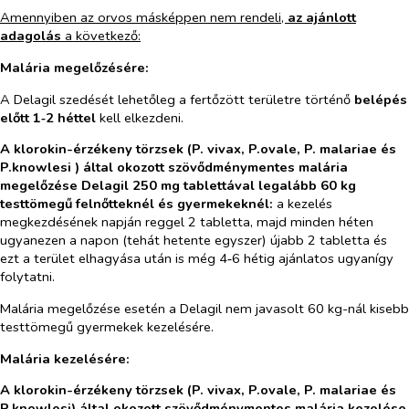
Amennyiben az orvos másképpen nem rendeli,
az ajánlott
adagolás
a következő:
Malária megelőzésére:
A Delagil szedését lehetőleg a fertőzött területre történő
belépés
előtt 1‑2 héttel
kell elkezdeni.
A klorokin-érzékeny törzsek (
P. vivax, P.ovale, P. malariae
és
P.knowlesi
) által okozott szövődménymentes malária
megelőzése Delagil 250 mg tablettával legalább 60 kg
testtömegű felnőtteknél és gyermekeknél:
a kezelés
megkezdésének napján reggel 2 tabletta, majd minden héten
ugyanezen a napon (tehát hetente egyszer) újabb 2 tabletta és
ezt a terület elhagyása után is még 4‑6 hétig ajánlatos ugyanígy
folytatni.
Malária megelőzése esetén a Delagil nem javasolt 60 kg-nál kisebb
testtömegű gyermekek kezelésére.
Malária kezelésére:
A klorokin-érzékeny törzsek
(P. vivax, P.ovale, P. malariae és
P.knowlesi)
által okozott szövődménymentes malária kezelése