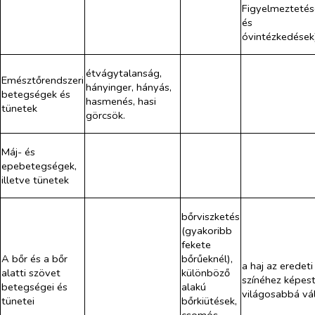
Figyelmeztetés
és
óvintézkedések
étvágytalanság,
Emésztőrendszeri
hányinger, hányás,
betegségek és
hasmenés, hasi
tünetek
görcsök.
Máj- és
epebetegségek,
illetve tünetek
bőrviszketés
(gyakoribb
fekete
A bőr és a bőr
bőrűeknél),
a haj az eredeti
alatti szövet
különböző
színéhez képes
betegségei és
alakú
világosabbá vál
tünetei
bőrkiütések,
csomós