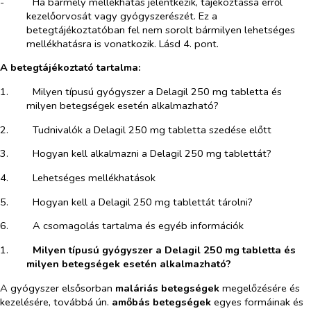
-​
Ha bármely mellékhatás jelentkezik, tájékoztassa erről
kezelőorvosát vagy gyógyszerészét. Ez a
betegtájékoztatóban fel nem sorolt bármilyen lehetséges
mellékhatásra is vonatkozik. Lásd 4. pont.
A betegtájékoztató tartalma:
1.​
Milyen típusú gyógyszer a Delagil 250 mg tabletta és
milyen betegségek esetén alkalmazható?
2.​
Tudnivalók a Delagil 250 mg tabletta szedése előtt
3.​
Hogyan kell alkalmazni a Delagil 250 mg tablettát?
4.​
Lehetséges mellékhatások
5.​
Hogyan kell a Delagil 250 mg tablettát tárolni?
6.​
A csomagolás tartalma és egyéb információk
1.​
Milyen típusú gyógyszer a Delagil
250 mg tabletta
és
milyen betegségek esetén alkalmazható?
A gyógyszer elsősorban
maláriás betegségek
megelőzésére és
kezelésére, továbbá ún.
amőbás betegségek
egyes formáinak és