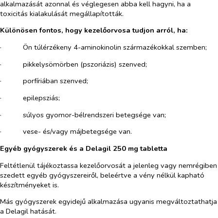
alkalmazását azonnal és véglegesen abba kell hagyni, ha a
toxicitás kialakulását megállapították.
Különösen fontos, hogy kezelőorvosa tudjon arról, ha:
·​
Ön túlérzékeny 4-aminokinolin származékokkal szemben;
·​
pikkelysömörben (pszoriázis) szenved;
·​
porfíriában szenved;
·​
epilepsziás;
·​
súlyos gyomor-bélrendszeri betegsége van;
·​
vese- és/vagy májbetegsége van.
Egyéb gyógyszerek és a Delagil 250 mg tabletta
Feltétlenül tájékoztassa kezelőorvosát a jelenleg vagy nemrégiben
szedett egyéb gyógyszereiről, beleértve a vény nélkül kapható
készítményeket is.
Más gyógyszerek egyidejű alkalmazása ugyanis megváltoztathatja
a Delagil hatását.