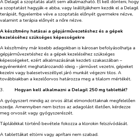
A Delagil a szoptatás alatt sem alkalmazható. El kell dönteni, hogy
a szoptatást hagyják-e abba, vagy leállítják/nem kezdik el a Delagil
terápiát, figyelembe véve a szoptatás előnyét gyermekre nézve,
valamint a terápia előnyét a nőre nézve.
A készítmény hatásai a gépjárművezetéshez és a gépek
kezeléséhez szükséges képességekre
A készítmény már kisebb adagokban is károsan befolyásolhatja a
gépjárművezetéshez és a gépek kezeléséhez szükséges
képességeket, ezért alkalmazásának kezdeti szakaszában –
egyénenként meghatározandó ideig – járművet vezetni, gépeket
kezelni vagy balesetveszéllyel járó munkát végezni tilos. A
továbbiakban a kezelőorvos határozza meg a tilalom mértékét.
3.​
Hogyan kell alkalmazni a Delagil
250 mg
tablettát?
A gyógyszert mindig az orvos által elmondottaknak megfelelően
szedje. Amennyiben nem biztos az adagolást illetően, kérdezze
meg orvosát vagy gyógyszerészét.
Táplálékkal történő bevétele fokozza a klorokin felszívódását.
A tablettákat eltörni vagy aprítani nem szabad.