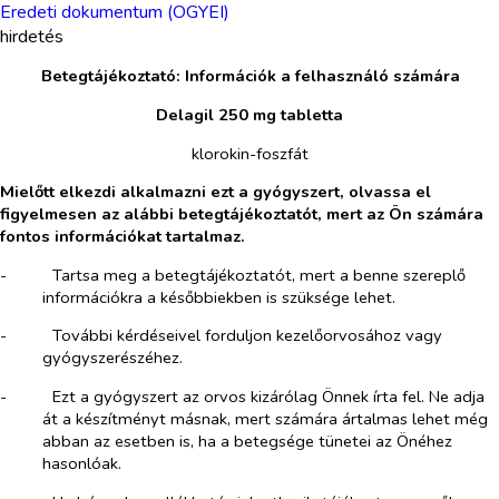
Eredeti dokumentum (OGYEI)
hirdetés
Betegtájékoztató: Információk a felhasználó számára
Delagil 250 mg tabletta
klorokin-foszfát
Mielőtt elkezdi alkalmazni ezt a gyógyszert, olvassa el
figyelmesen az alábbi betegtájékoztatót, mert az Ön számára
fontos információkat tartalmaz.
-​
Tartsa meg a betegtájékoztatót, mert a benne szereplő
információkra a későbbiekben is szüksége lehet.
-​
További kérdéseivel forduljon kezelőorvosához vagy
gyógyszerészéhez.
-​
Ezt a gyógyszert az orvos kizárólag Önnek írta fel. Ne adja
át a készítményt másnak, mert számára ártalmas lehet még
abban az esetben is, ha a betegsége tünetei az Önéhez
hasonlóak.