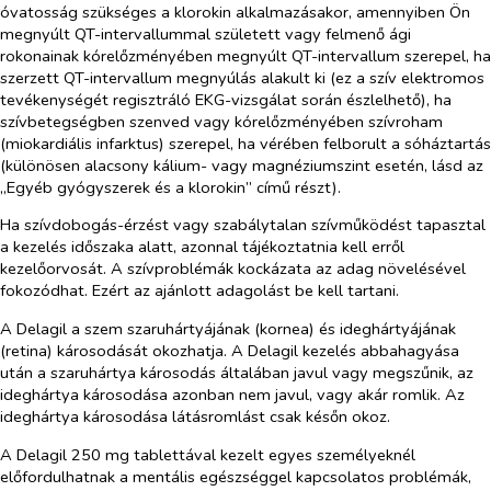
óvatosság szükséges a klorokin alkalmazásakor, amennyiben Ön
megnyúlt QT-intervallummal született vagy felmenő ági
rokonainak kórelőzményében megnyúlt QT-intervallum szerepel, ha
szerzett QT-intervallum megnyúlás alakult ki (ez a szív elektromos
tevékenységét regisztráló EKG-vizsgálat során észlelhető), ha
szívbetegségben szenved vagy kórelőzményében szívroham
(miokardiális infarktus) szerepel, ha vérében felborult a sóháztartás
(különösen alacsony kálium- vagy magnéziumszint esetén, lásd az
„Egyéb gyógyszerek és a klorokin” című részt).
Ha szívdobogás-érzést vagy szabálytalan szívműködést tapasztal
a kezelés időszaka alatt, azonnal tájékoztatnia kell erről
kezelőorvosát. A szívproblémák kockázata az adag növelésével
fokozódhat. Ezért az ajánlott adagolást be kell tartani.
A Delagil a szem szaruhártyájának (kornea) és ideghártyájának
(retina) károsodását okozhatja. A Delagil kezelés abbahagyása
után a szaruhártya károsodás általában javul vagy megszűnik, az
ideghártya károsodása azonban nem javul, vagy akár romlik. Az
ideghártya károsodása látásromlást csak későn okoz.
A Delagil 250 mg tablettával kezelt egyes személyeknél
előfordulhatnak a mentális egészséggel kapcsolatos problémák,