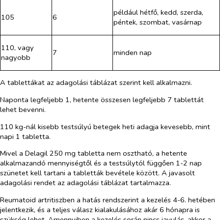
például hétfő, kedd, szerda,
105
6
péntek, szombat, vasárnap
110, vagy
7
minden nap
nagyobb
A tablettákat az adagolási táblázat szerint kell alkalmazni.
Naponta legfeljebb 1, hetente összesen legfeljebb 7 tablettát
lehet bevenni.
110 kg-nál kisebb testsúlyú betegek heti adagja kevesebb, mint
napi 1 tabletta.
Mivel a Delagil 250 mg tabletta nem osztható, a hetente
alkalmazandó mennyiségtől és a testsúlytól függően 1-2 nap
szünetet kell tartani a tabletták bevétele között. A javasolt
adagolási rendet az adagolási táblázat tartalmazza.
Reumatoid artritiszben a hatás rendszerint a kezelés 4-6. hetében
jelentkezik, és a teljes válasz kialakulásához akár 6 hónapra is
szükség lehet. Amennyiben a kezelés során nincs javulás, akkor a