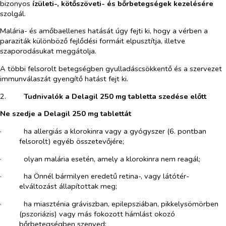
bizonyos
ízületi-, kötőszöveti- és bőrbetegségek kezelésére
szolgál.
Malária- és amőbaellenes hatását úgy fejti ki, hogy a vérben a
paraziták különböző fejlődési formáit elpusztítja, illetve
szaporodásukat meggátolja.
A többi felsorolt betegségben gyulladáscsökkentő és a szervezet
immunválaszát gyengítő hatást fejt ki.
2.​
Tudnivalók a Delagil 250 mg tabletta szedése előtt
Ne szedje a Delagil 250 mg tablettát
·​
ha allergiás a klorokinra vagy a gyógyszer (6. pontban
felsorolt) egyéb összetevőjére;
·​
olyan malária esetén, amely a klorokinra nem reagál;
·​
ha Önnél bármilyen eredetű retina-, vagy látótér-
elváltozást állapítottak meg;
·​
ha miaszténia gráviszban, epilepsziában, pikkelysömörben
(pszoriázis) vagy más fokozott hámlást okozó
bőrbetegségben szenved;