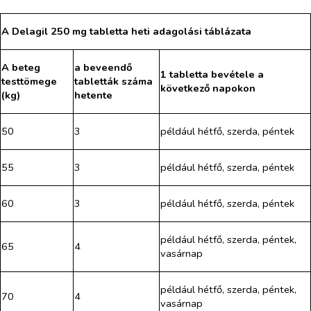
A Delagil 250 mg tabletta heti adagolási táblázata
A beteg
a beveendő
1 tabletta bevétele a
testtömege
tabletták száma
következő napokon
(kg)
hetente
50
3
például hétfő, szerda, péntek
55
3
például hétfő, szerda, péntek
60
3
például hétfő, szerda, péntek
például hétfő, szerda, péntek,
65
4
vasárnap
például hétfő, szerda, péntek,
70
4
vasárnap