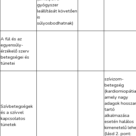
gyógyszer
leállítását követően
is
súlyosbodhatnak)
A fül és az
egyensúly-
érzékelő szerv
betegségei és
tünetei
szívizom-
betegség
(kardiomiopátia
amely nagy
adagok hossza
Szívbetegségek
tartó
és a szívvel
alkalmazása
kapcsolatos
esetén halálos
tünetek
kimenetelű leh
(lásd 2. pont: